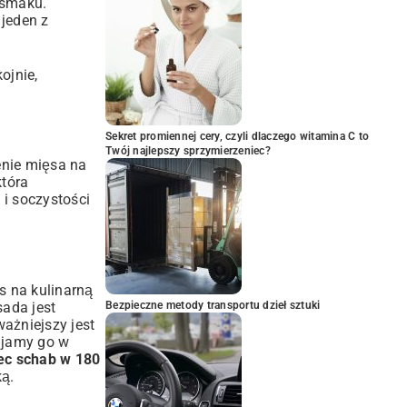
 smaku.
 jeden z
ojnie,
Sekret promiennej cery, czyli dlaczego witamina C to
Twój najlepszy sprzymierzeniec?
nie mięsa na
która
 i soczystości
s na kulinarną
sada jest
Bezpieczne metody transportu dzieł sztuki
ażniejszy jest
ijamy go w
iec schab w 180
ką.