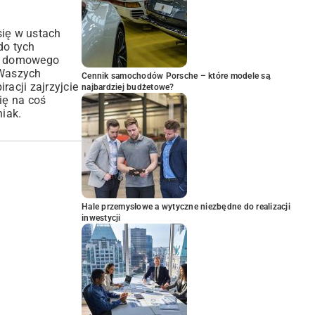
się w ustach
 do tych
go domowego
Waszych
Cennik samochodów Porsche – które modele są
racji zajrzyjcie
najbardziej budżetowe?
ię na coś
iak.
Hale przemysłowe a wytyczne niezbędne do realizacji
inwestycji