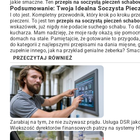
jakie smaczne. Ten
przepis na soczystą pieczeń schabo
Podsumowanie: Twoja Idealna Soczysta Piec
I oto jest. Kompletny przewodnik, który krok po kroku pr
pieczeni. To jest ten
przepis na soczystą pieczeń schab
wskazówek, już nigdy nie podacie suchego schabu. To 
kucharza. Mam nadzieję, że moje rady okażą się pomocn
domach na stałe. Pamiętajcie, że gotowanie to przygoda, 
do kategorii z
najlepszymi przepisami na dania mięsne
,
zupełnie innego, jak na przykład
genialne żeberka
? Smac
PRZECZYTAJ RÓWNIEŻ
Zarabiaj na tym, że nie zużywasz prądu. Usługa DSR ja
Większość dyrektorów finansowych patrzy na systemy HVA