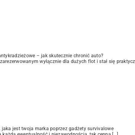
antykradzieżowe – jak skutecznie chronić auto?
zarezerwowanym wyłącznie dla dużych flot i stał się praktyc
jaka jest twoja marka poprzez gadżety survivalowe
a każdą ewentualność i niezawodnością, tak cenną […]