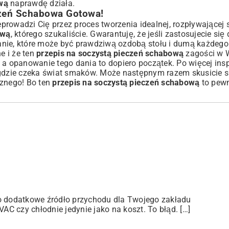
wą
naprawdę działa.
zeń Schabowa Gotowa!
zeprowadzi Cię przez proces tworzenia idealnej, rozpływającej 
ową
, którego szukaliście. Gwarantuję, że jeśli zastosujecie się
danie, które może być prawdziwą ozdobą stołu i dumą każde
e i że ten
przepis na soczystą pieczeń schabową
zagości w 
a opanowanie tego dania to dopiero początek. Po więcej inspi
 gdzie czeka świat smaków. Może następnym razem skusicie s
znego! Bo ten
przepis na soczystą pieczeń schabową
to pewn
ko dodatkowe źródło przychodu dla Twojego zakładu
C czy chłodnie jedynie jako na koszt. To błąd. […]