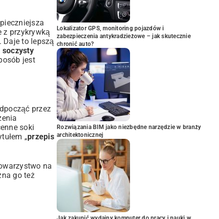
pieczniejsza
Lokalizator GPS, monitoring pojazdów i
e z przykrywką
zabezpieczenia antykradzieżowe – jak skutecznie
 Daje to lepszą
chronić auto?
i
soczysty
posób jest
odpocząć przez
zenia
cenne soki
Rozwiązania BIM jako niezbędne narzędzie w branży
architektonicznej
ytułem „
przepis
 towarzystwo na
żna go też
Jak zakupić wydajny komputer do pracy i nauki w