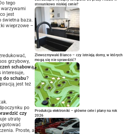
 Do tego
stosunkowo niskiej cenie?
i warzywami
co jest
o świetna baza.
zki wieprzowe
–
 zredukować,
Zlewozmywaki Blanco – czy istnieją domy, w których
mogą się nie sprawdzić?
sos grzybowy,
eczeń schabową
,
 interesuje,
rę do schabu
?
racją jest też
tak.
 odpoczynku po
Produkcja elektroniki – główne cele i plany na rok
prawdzić czy
2026
je utratę
rzygotować
zenia. Proste, a