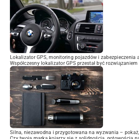
Lokalizator GPS, monitoring pojazdów i zabezpieczenia 
Współczesny lokalizator GPS przestał być rozwiązaniem 
Silna, niezawodna i przygotowana na wyzwania – pokaż, 
Czy twoja marka kojarzy się z solidnością, gotowością n