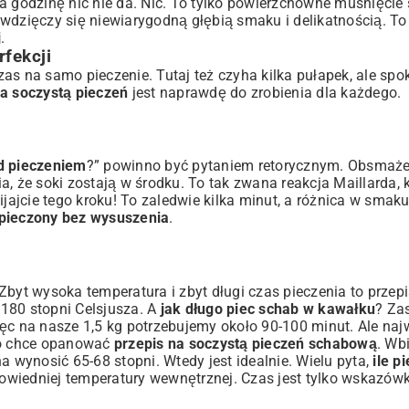
na godzinę nic nie da. Nic. To tylko powierzchowne muśnięcie
wdzięczy się niewiarygodną głębią smaku i delikatnością. To
j
.
fekcji
na samo pieczenie. Tutaj też czyha kilka pułapek, ale spok
na soczystą pieczeń
jest naprawdę do zrobienia dla każdego.
d pieczeniem
?” powinno być pytaniem retorycznym. Obsmaże
, że soki zostają w środku. To tak zwana reakcja Maillarda, 
jcie tego kroku! To zaledwie kilka minut, a różnica w smaku
pieczony bez wysuszenia
.
Zbyt wysoka temperatura i zbyt długi czas pieczenia to przepi
 180 stopni Celsjusza. A
jak długo piec schab w kawałku
? Za
ęc na nasze 1,5 kg potrzebujemy około 90-100 minut. Ale najw
kto chce opanować
przepis na soczystą pieczeń schabową
. Wb
wynosić 65-68 stopni. Wtedy jest idealnie. Wielu pyta,
ile p
owiedniej temperatury wewnętrznej. Czas jest tylko wskazów