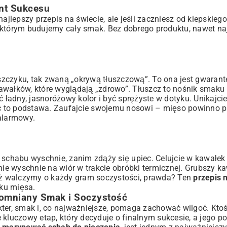
nt Sukcesu
Gotowa!
lepszy przepis na świecie, ale jeśli zaczniesz od kiepskiego
 którym budujemy cały smak. Bez dobrego produktu, nawet na
zczyku, tak zwaną „okrywą tłuszczową”. To ona jest gwarant
awałków, które wyglądają „zdrowo”. Tłuszcz to nośnik smaku 
ładny, jasnoróżowy kolor i być sprężyste w dotyku. Unikajc
ć to podstawa. Zaufajcie swojemu nosowi – mięso powinno 
 alarmowy.
r schabu wyschnie, zanim zdąży się upiec. Celujcie w kawałek
nie wyschnie na wiór w trakcie obróbki termicznej. Grubszy ka
ież walczymy o każdy gram soczystości, prawda? Ten
przepis 
ku mięsa.
omniany Smak i Soczystość
ter, smak i, co najważniejsze, pomaga zachować wilgoć. Ktoś
 kluczowy etap, który decyduje o finalnym sukcesie, a jego po