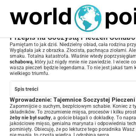
MARIUSZ ŁAMAGA
05.10.2025
BIZNES
Przepis na Soczystą Pieczeń Schabo
Pamiętam to jak dziś. Niedzielny obiad, cała rodzina pr
Wyglądała jak z obrazka. Złocista, pachnąca ziołami. Ale
smaku. Totalna katastrofa. Właśnie wtedy poprzysięgłam
schabową
, który już nigdy mnie nie zawiedzie. I wiecie 
wasza pieczeń będzie legendarna. To nie jest jakaś tam kol
wielkiego triumfu.
Spis treści
Wprowadzenie: Tajemnice Soczystej Pieczen
Wprowadzenie: Tajemnice Soczystej Pieczeni Schabowej
Zapomnijcie o suchym, bezpłciowym schabie. Koniec z 
Wybór Idealnego Kawałka Schabu – Fundament Sukcesu
składników. To zrozumienie mięsa, procesów i kilku pros
Magia Marynaty: Jak Nadać Schabowi Niezapomniany Smak i
żeby nie był suchy
, a goście błagali o dokładkę. To napr
Techniki Przygotowania: Krok po Kroku do Perfekcji
jakościowe mięso, genialna marynata i odpowiednia tech
Podawanie i Kompozycje Smakowe – Pomysły na Kompletny 
pominięty. Obiecuję, że po lekturze tego poradnika Wasz
Rozwiązywanie Problemów: Unikaj Typowych Błędów
nie magia, to czysta wiedza. I odrobina serca.