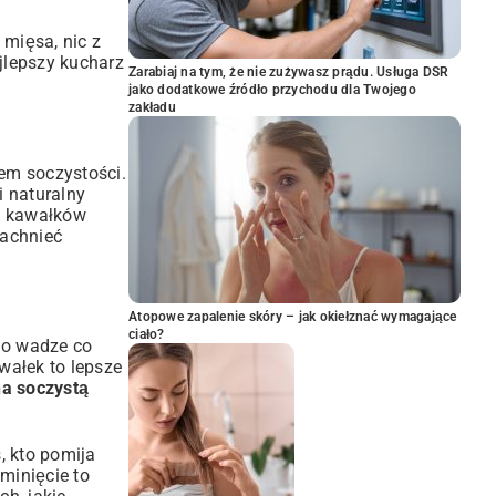
 mięsa, nic z
jlepszy kucharz
Zarabiaj na tym, że nie zużywasz prądu. Usługa DSR
jako dodatkowe źródło przychodu dla Twojego
zakładu
em soczystości.
i naturalny
ie kawałków
pachnieć
Atopowe zapalenie skóry – jak okiełznać wymagające
ciało?
 o wadze co
wałek to lepsze
na soczystą
, kto pomija
minięcie to