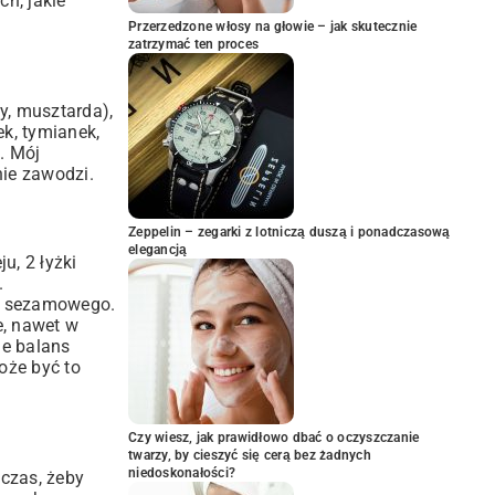
ch, jakie
Przerzedzone włosy na głowie – jak skutecznie
zatrzymać ten proces
y, musztarda),
ek, tymianek,
. Mój
nie zawodzi.
Zeppelin – zegarki z lotniczą duszą i ponadczasową
elegancją
u, 2 łyżki
.
eju sezamowego.
e, nawet w
ie balans
oże być to
Czy wiesz, jak prawidłowo dbać o oczyszczanie
twarzy, by cieszyć się cerą bez żadnych
niedoskonałości?
 czas, żeby