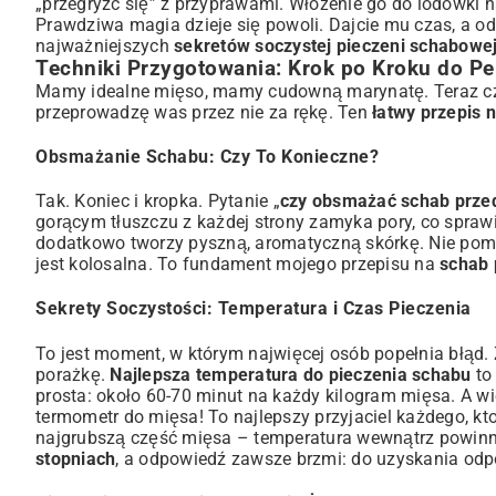
„przegryźć się” z przyprawami. Włożenie go do lodówki 
Prawdziwa magia dzieje się powoli. Dajcie mu czas, a od
najważniejszych
sekretów soczystej pieczeni schabowe
Techniki Przygotowania: Krok po Kroku do Per
Mamy idealne mięso, mamy cudowną marynatę. Teraz czas 
przeprowadzę was przez nie za rękę. Ten
łatwy przepis 
Obsmażanie Schabu: Czy To Konieczne?
Tak. Koniec i kropka. Pytanie „
czy obsmażać schab prze
gorącym tłuszczu z każdej strony zamyka pory, co sprawia
dodatkowo tworzy pyszną, aromatyczną skórkę. Nie pomija
jest kolosalna. To fundament mojego przepisu na
schab 
Sekrety Soczystości: Temperatura i Czas Pieczenia
To jest moment, w którym najwięcej osób popełnia błąd. 
porażkę.
Najlepsza temperatura do pieczenia schabu
to
prosta: około 60-70 minut na każdy kilogram mięsa. A wi
termometr do mięsa! To najlepszy przyjaciel każdego, 
najgrubszą część mięsa – temperatura wewnątrz powinna 
stopniach
, a odpowiedź zawsze brzmi: do uzyskania odp