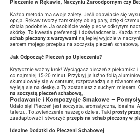
Pieczenie w Rękawie, Naczyniu Żaroodpornym czy Be
Każda metoda ma swoje zalety. Jeśli obawiacie się wys
opcja. Rękaw tworzy zamknięty obieg pary, dzięki czem
działa podobnie. Ja osobiście wolę piec w odkrytym na
skórkę. To kwestia preferencji i doświadczenia. Każda 
schab pieczony z warzywami
najlepiej wyjdzie w naczyn
sercem mojego przepisu na soczystą pieczeń schabową.
Jak Odpocząć Pieczeń po Upieczeniu?
Krytycznie ważny krok! Wyciągasz pieczeń z piekarnika i
co najmniej 15-20 minut. Przykryj je luźno folią alumini
skumulowały się w centrum, rozprowadzą się równomiernie
wyleją się na deskę, a Ty zostaniesz z suchym mięsem. Ci
na soczystą pieczeń schabową
„.
Podawanie i Kompozycje Smakowe – Pomysły
Udało się! Pieczeń jest soczysta, aromatyczna, idealna.
talerzu. To zwieńczenie naszego dzieła. Taki
prosty prze
zaadaptować i stworzyć
przepis na schab pieczony w pl
Idealne Dodatki do Pieczeni Schabowej