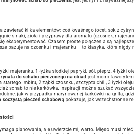
k marynować schab do pieczenia
, jest jednym z najważniejszy
 zawierać kilka elementów: coś kwaśnego (ocet, sok z cytryn
ągnie smaki; zioła i przyprawy dla aromatu (czosnek, majeran
ie się eksperymentować. Czasem proste połączenia są najlepsze
ze bazuje na czosnku i majeranku – to klasyka, która nigdy 
ki majeranku, 1 łyżka słodkiej papryki, sól, pieprz, 4 łyżki olej
rynata do schabu pieczonego na obiad
jest moim faworytem
 startego imbiru, 2 ząbki czosnku, szczypta chili, 3 łyżki ol
ciaż schab to nie karkówka, inspiracji można szukać wszędzi
podobne, jak w przypadku
marynowanej karkówki na grilla
, gdz
a soczystą pieczeń schabową
pokazuje, jak wszechstronne m
stości
wymaga planowania, ale uwierzcie mi, warto. Mięso musi mieć