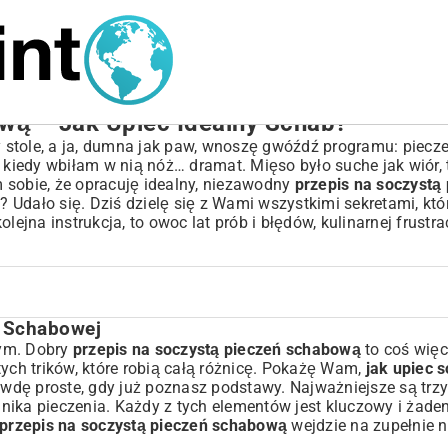
wą – Jak Upiec Idealny Schab?
zy stole, a ja, dumna jak paw, wnoszę gwóźdź programu: piec
 kiedy wbiłam w nią nóż… dramat. Mięso było suche jak wiór, 
 sobie, że opracuję idealny, niezawodny
przepis na soczystą
co? Udało się. Dziś dzielę się z Wami wszystkimi sekretami, któ
ejna instrukcja, to owoc lat prób i błędów, kulinarnej frustrac
i Schabowej
tym. Dobry
przepis na soczystą pieczeń schabową
to coś więce
tych trików, które robią całą różnicę. Pokażę Wam,
jak upiec 
 Soczystość
awdę proste, gdy już poznasz podstawy. Najważniejsze są trzy 
nika pieczenia. Każdy z tych elementów jest kluczowy i żade
Obiad
przepis na soczystą pieczeń schabową
wejdzie na zupełnie 