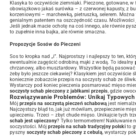
Klasyka to oczywiście ziemniaki. Pieczone, gotowane, w fo
obowiązkowo jakaś surówka – z czerwonej kapusty, z b
korzeniowymi – marchewką, pietruszką, selerem. Można 
genialnym patentem na oszczędność czasu. Możliwości 
Jeśli jednak macie ochotę na coś innego, ale równie py
to zupełnie inna bajka, ale równie smaczna.
Propozycje Sosów do Pieczeni
Sos to kropka nad „i”. Najprostszy i najlepszy to ten, k
ewentualnie zagęścić odrobiną mąki z wodą. To idealny
chrzanowy, albo musztardowy. Wszystkie będą pasować 
żeby było jeszcze ciekawiej? Klasykiem jest oczywiście śl
koniecznie zobaczcie
przepis na soczysty schab ze śliwk
Wystarczy pod koniec pieczenia posmarować mięso miesza
soczysty schab pieczony z jabłkami przepis
, gdzie owoc
Rozwiązywanie Problemów: Unikaj Typowych
Mój
przepis na soczystą pieczeń schabową
jest niemalż
Najczęstszy błąd to, jak już mówiłam, przepieczenie mię
upieczeniu. Trzeci – zbyt chude mięso. Unikajcie tych tr
schab jest upieczony
? Tylko termometrem! Nakłuwanie n
soczystości. Mój
przepis na schab tradycyjny polski
to g
pyszny
soczysty schab pieczony z cebulą
, wystarczy pok