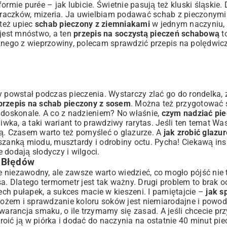
rmie purée – jak lubicie. Świetnie pasują też kluski śląskie.
uraczków, mizeria. Ja uwielbiam podawać schab z pieczonym
też upiec
schab pieczony z ziemniakami
w jednym naczyniu, 
jest mnóstwo, a ten
przepis na soczystą pieczeń schabową
t
sznego z wieprzowiny, polecam sprawdzić
przepis na polędwic
tóry powstał podczas pieczenia. Wystarczy zlać go do rondelka,
przepis na schab pieczony z sosem
. Można też przygotować 
doskonale. A co z nadzieniem? No właśnie,
czym nadziać pi
iwka, a taki wariant to prawdziwy rarytas. Jeśli ten temat Was
ą
. Czasem warto też pomyśleć o glazurze. A
jak zrobić glazu
nką miodu, musztardy i odrobiny octu. Pycha! Ciekawą inspi
e dodają słodyczy i wilgoci.
 Błędów
e niezawodny, ale zawsze warto wiedzieć, co mogło pójść nie 
sa. Dlatego termometr jest tak ważny. Drugi problem to brak
zech pułapek, a sukces macie w kieszeni. I pamiętajcie –
jak s
ożem i sprawdzanie koloru soków jest niemiarodajne i powodu
warancja smaku, o ile trzymamy się zasad. A jeśli chcecie p
roić ją w piórka i dodać do naczynia na ostatnie 40 minut piec