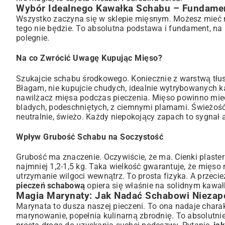
Wybór Idealnego Kawałka Schabu – Fundame
Podsumowanie: Twoja Idealna Soczysta Pieczeń Schabowa 
Wszystko zaczyna się w sklepie mięsnym. Możesz mieć naj
tego nie będzie. To absolutna podstawa i fundament, na
polegnie.
Na co Zwrócić Uwagę Kupując Mięso?
Szukajcie schabu środkowego. Koniecznie z warstwą tłus
Błagam, nie kupujcie chudych, idealnie wytrybowanych k
nawilżacz mięsa podczas pieczenia. Mięso powinno mieć 
bladych, podeschniętych, z ciemnymi plamami. Świeżoś
neutralnie, świeżo. Każdy niepokojący zapach to sygnał
Wpływ Grubość Schabu na Soczystość
Grubość ma znaczenie. Oczywiście, że ma. Cienki plaste
najmniej 1,2-1,5 kg. Taka wielkość gwarantuje, że mięso 
utrzymanie wilgoci wewnątrz. To prosta fizyka. A przec
pieczeń schabową
opiera się właśnie na solidnym kawał
Magia Marynaty: Jak Nadać Schabowi Niezap
Marynata to dusza naszej pieczeni. To ona nadaje charak
marynowanie, popełnia kulinarną zbrodnię. To absolutnie