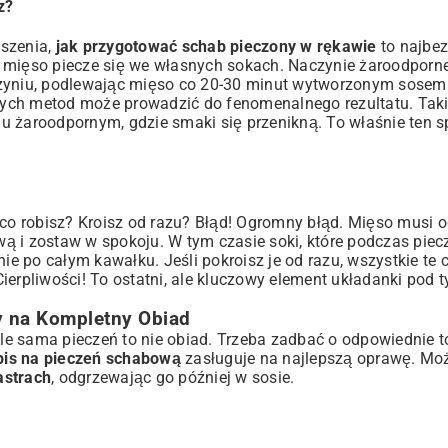
z?
uszenia,
jak przygotować schab pieczony w rękawie
to najbez
u mięso piecze się we własnych sokach. Naczynie żaroodporn
czyniu, podlewając mięso co 20-30 minut wytworzonym sosem.
z tych metod może prowadzić do fenomenalnego rezultatu. Tak
iu żaroodpornym, gdzie smaki się przenikną. To właśnie ten s
 co robisz? Kroisz od razu? Błąd! Ogromny błąd. Mięso musi 
ową i zostaw w spokoju. W tym czasie soki, które podczas piec
 po całym kawałku. Jeśli pokroisz je od razu, wszystkie te 
erpliwości! To ostatni, ale kluczowy element układanki pod t
 na Kompletny Obiad
 Ale sama pieczeń to nie obiad. Trzeba zadbać o odpowiednie
pis na pieczeń schabową
zasługuje na najlepszą oprawę. Mo
astrach
, odgrzewając go później w sosie.