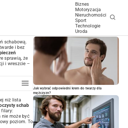
Biznes
Motoryzacja
Nieruchomości
Sport
Technologie
POPULARNE ARTYKUŁY
Uroda
zeń schabową.
twarde i bez
 pieczeń
re sprawią, że
ji i wreszcie –
Jak wybrać odpowiedni krem do twarzy dla
mężczyzn?
j niż lista
soczysty schab
filary:
n nie może być
nowy poziom. To