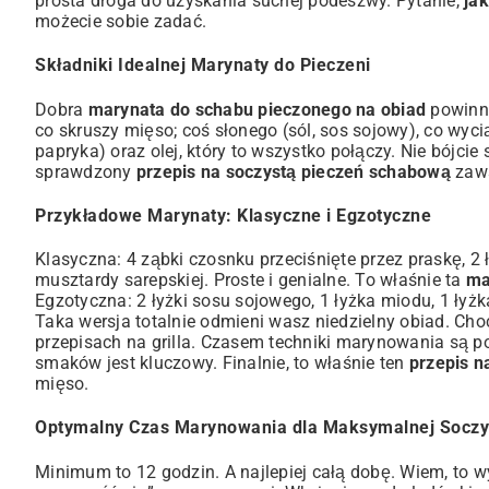
prosta droga do uzyskania suchej podeszwy. Pytanie,
ja
możecie sobie zadać.
Składniki Idealnej Marynaty do Pieczeni
Dobra
marynata do schabu pieczonego na obiad
powinna
co skruszy mięso; coś słonego (sól, sos sojowy), co wyci
papryka) oraz olej, który to wszystko połączy. Nie bójc
sprawdzony
przepis na soczystą pieczeń schabową
zaws
Przykładowe Marynaty: Klasyczne i Egzotyczne
Klasyczna: 4 ząbki czosnku przeciśnięte przez praskę, 2 łyż
musztardy sarepskiej. Proste i genialne. To właśnie ta
ma
Egzotyczna: 2 łyżki sosu sojowego, 1 łyżka miodu, 1 łyżka
Taka wersja totalnie odmieni wasz niedzielny obiad. Cho
przepisach na grilla. Czasem techniki marynowania są 
smaków jest kluczowy. Finalnie, to właśnie ten
przepis n
mięso.
Optymalny Czas Marynowania dla Maksymalnej Soczy
Minimum to 12 godzin. A najlepiej całą dobę. Wiem, to 