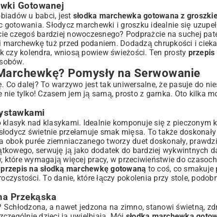
ewki Gotowanej
biadów u babci, jest
słodka marchewka gotowana z groszki
gotowania. Słodycz marchewki i groszku idealnie się uzupełn
ie czegoś bardziej nowoczesnego? Podprażcie na suchej patel
imi marchewkę tuż przed podaniem. Dodadzą chrupkości i cie
rek czy kolendra, wniosą powiew świeżości. Ten prosty
przepis
sobów.
Marchewkę? Pomysły na Serwowanie
Co dalej? To warzywo jest tak uniwersalne, że pasuje do ni
e nie tylko! Czasem jem ją samą, prosto z garnka. Oto kilka m
zystawkami
 klasyk nad klasykami. Idealnie komponuje się z pieczonym 
łodycz świetnie przełamuje smak mięsa. To także doskonały p
a obok purée ziemniaczanego tworzy duet doskonały, prawdz
tkowego, serwuję ją jako dodatek do bardziej wykwintnych da
w, które wymagają więcej pracy, w przeciwieństwie do czasoc
i
przepis na słodką marchewkę gotowaną
to coś, co smakuje 
zystości. To danie, które łączy pokolenia przy stole, podobni
na Przekąska
? Schłodzona, a nawet jedzona na zimno, stanowi świetną, z
czególnie dzieci ją uwielbiają. Mój
słodka marchewka gotowa