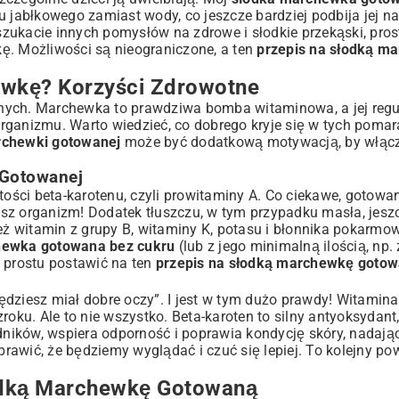
 jabłkowego zamiast wody, co jeszcze bardziej podbija jej na
 szukacie innych pomysłów na zdrowe i słodkie przekąski, pro
kę. Możliwości są nieograniczone, a ten
przepis na słodką m
ewkę? Korzyści Zdrowotne
nych. Marchewka to prawdziwa bomba witaminowa, a jej regu
organizmu. Warto wiedzieć, co dobrego kryje się w tych pom
rchewki gotowanej
może być dodatkową motywacją, by włączy
 Gotowanej
ości beta-karotenu, czyli prowitaminy A. Co ciekawe, gotowa
nasz organizm! Dodatek tłuszczu, w tym przypadku masła, jesz
 witamin z grupy B, witaminy K, potasu i błonnika pokarmow
hewka gotowana bez cukru
(lub z jego minimalną ilością, np.
o prostu postawić na ten
przepis na słodką marchewkę goto
dziesz miał dobre oczy”. I jest w tym dużo prawdy! Witamina 
u. Ale to nie wszystko. Beta-karoten to silny antyoksydant,
ików, wspiera odporność i poprawia kondycję skóry, nadając
awić, że będziemy wyglądać i czuć się lepiej. To kolejny po
odką Marchewkę Gotowaną