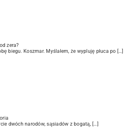
od zera?
bę biegu. Koszmar. Myślałem, że wypluję płuca po […]
oria
arcie dwóch narodów, sąsiadów z bogatą, […]