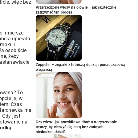
icie, więc bez
Przerzedzone włosy na głowie – jak skutecznie
zatrzymać ten proces
e mniejsze,
abcia upierała
smaku i
Ja osobiście
żne, żeby
zastanawiacie
Zeppelin – zegarki z lotniczą duszą i ponadczasową
elegancją
towana? To
opcie jej w
ciem. Czas
. Marchewka ma
 Gdy jest
gotowanie na
Czy wiesz, jak prawidłowo dbać o oczyszczanie
twarzy, by cieszyć się cerą bez żadnych
łodką
niedoskonałości?