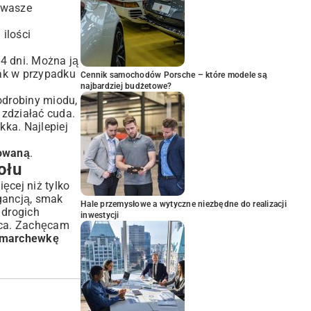
a wasze
ilości
4 dni. Można ją
ak w przypadku
Cennik samochodów Porsche – które modele są
najbardziej budżetowe?
odrobiny miodu,
 zdziałać cuda.
ka. Najlepiej
towaną
.
ołu
ęcej niż tylko
gancją, smak
Hale przemysłowe a wytyczne niezbędne do realizacji
 drogich
inwestycji
rca. Zachęcam
ą marchewkę