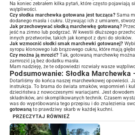
Na koniec zebrałem kilka pytań, które często pojawiają s
wątpliwości.
Czy słodka marchewka gotowana jest tucząca?
Sama mar
dodanego masła i cukru. Używając ich z umiarem, stworz
Jak przechowywać słodką marchewkę gotowaną?
Przec
jeść na zimno lub podgrzać. W kwestii dłuższego prze
innych przetworów, takich jak
kompot z dyni do słoików
.
Jak wzmocnić słodki smak marchewki gotowanej?
Wybie
syropu klonowego lub brązowego cukru, które mają głębs
Czy można ją mrozić?
Tak, gotowaną marchewkę można mr
zamrozić ją bez dodatku masła.
Mam nadzieję, że te odpowiedzi rozwiały wasze wątpliw
Podsumowanie: Słodka Marchewka – 
Dotarliśmy do końca naszej marchewkowej opowieści. Ja
instrukcja. To brama do świata smaków, wspomnień i kul
dzieciństwa z nowoczesnymi wariacjami. Jest dowodem n
składników, ani skomplikowanych technik. Czasem wysta
was do wypróbowania tego przepisu i do znalezienia swo
gotowaną
to prawdziwy skarb w każdej kuchni.
PRZECZYTAJ RÓWNIEŻ