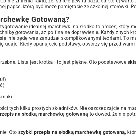
 nie zmienia faktu, że istnieje pewna baza, od której warto
ej papce, którą być może pamiętacie ze szkolnej stołówki. P
y na Serwowanie
Marchewkę Gotowaną?
Przygotowanie idealnej marchewki na słodko to proces, który m
wotne
chnikę gotowania, aż po finalne doprawienie. Każdy z tych 
e się, nie będę was zanudzał skomplikowanymi teoriami. To 
się udaje. Kiedy opanujecie podstawy, otworzy się przed wami 
towaną
ent Kulinarnego Stołu
ebne. Lista jest krótka i to jest piękne. Oto podstawowe
skł
u!)
ć)
 smaku
ści tych kilku prostych składników. Nie oszczędzajcie na maś
rzepis na słodką marchewkę gotowaną
to dowód, że nie potr
nie. Oto
szybki przepis na słodką marchewkę gotowaną
, kt