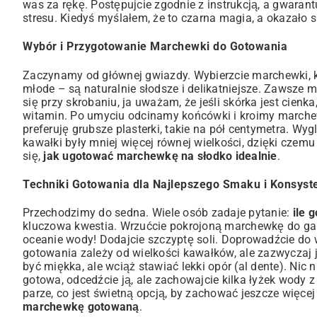
was za rękę. Postępujcie zgodnie z instrukcją, a gwarant
stresu. Kiedyś myślałem, że to czarna magia, a okazało 
Wybór i Przygotowanie Marchewki do Gotowania
Zaczynamy od głównej gwiazdy. Wybierzcie marchewki, któ
młode – są naturalnie słodsze i delikatniejsze. Zawsze 
się przy skrobaniu, ja uważam, że jeśli skórka jest cienk
witamin. Po umyciu odcinamy końcówki i kroimy marchewk
preferuję grubsze plasterki, takie na pół centymetra. Wy
kawałki były mniej więcej równej wielkości, dzięki czem
się,
jak ugotować marchewkę na słodko idealnie
.
Techniki Gotowania dla Najlepszego Smaku i Konsyste
Przechodzimy do sedna. Wiele osób zadaje pytanie:
ile 
kluczowa kwestia. Wrzućcie pokrojoną marchewkę do garnka 
oceanie wody! Dodajcie szczyptę soli. Doprowadźcie do w
gotowania zależy od wielkości kawałków, ale zazwyczaj
być miękka, ale wciąż stawiać lekki opór (al dente). Nic
gotowa, odcedźcie ją, ale zachowajcie kilka łyżek wody 
parze, co jest świetną opcją, by zachować jeszcze wię
marchewkę gotowaną
.