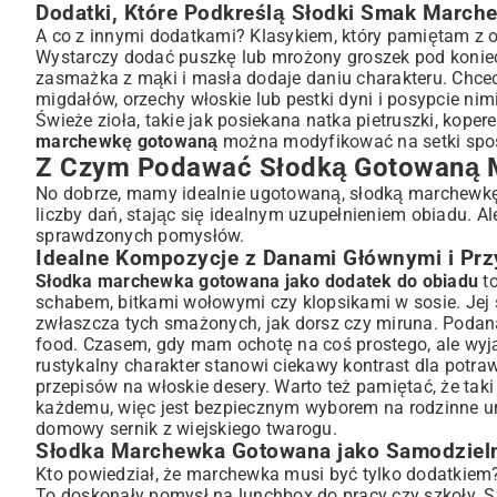
Dodatki, Które Podkreślą Słodki Smak March
A co z innymi dodatkami? Klasykiem, który pamiętam z o
Wystarczy dodać puszkę lub mrożony groszek pod koniec 
zasmażka z mąki i masła dodaje daniu charakteru. Chcec
migdałów, orzechy włoskie lub pestki dyni i posypcie n
Świeże zioła, takie jak posiekana natka pietruszki, kope
marchewkę gotowaną
można modyfikować na setki spo
Z Czym Podawać Słodką Gotowaną 
No dobrze, mamy idealnie ugotowaną, słodką marchewkę. 
liczby dań, stając się idealnym uzupełnieniem obiadu. Al
sprawdzonych pomysłów.
Idealne Kompozycje z Danami Głównymi i Pr
Słodka marchewka gotowana jako dodatek do obiadu
to
schabem, bitkami wołowymi czy klopsikami w sosie. Jej s
zwłaszcza tych smażonych, jak dorsz czy miruna. Podan
food. Czasem, gdy mam ochotę na coś prostego, ale wyją
rustykalny charakter stanowi ciekawy kontrast dla potra
przepisów na włoskie desery
. Warto też pamiętać, że tak
każdemu, więc jest bezpiecznym wyborem na rodzinne uroc
domowy
sernik z wiejskiego twarogu
.
Słodka Marchewka Gotowana jako Samodziel
Kto powiedział, że marchewka musi być tylko dodatkiem
To doskonały pomysł na lunchbox do pracy czy szkoły. Sz