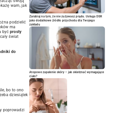
 zacząć swoją
okażę wam, jak
Zarabiaj na tym, że nie zużywasz prądu. Usługa DSR
jako dodatkowe źródło przychodu dla Twojego
ożna podzielić
zakładu
kroków ma
ma być
prosty
cały świat
adniki do
Atopowe zapalenie skóry – jak okiełznać wymagające
ciało?
le, bo to ono
zeba dziesiątek
óry poprowadzi