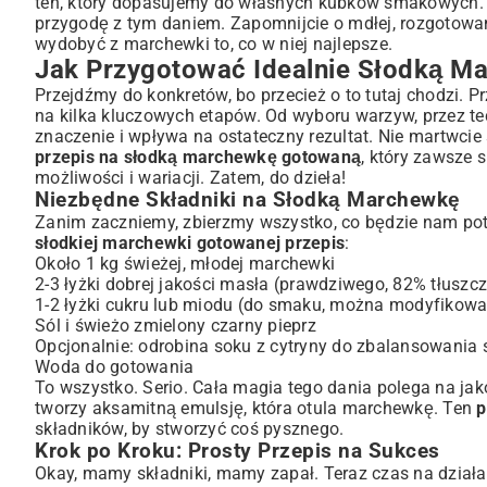
ten, który dopasujemy do własnych kubków smakowych. Co
Dodatki, Które Podkreślą Słodki Smak Marchewki Gotowanej
przygodę z tym daniem. Zapomnijcie o mdłej, rozgotowan
Z Czym Podawać Słodką Gotowaną Marchewkę? Pomysł
wydobyć z marchewki to, co w niej najlepsze.
Idealne Kompozycje z Danami Głównymi i Przystawkami
Jak Przygotować Idealnie Słodką 
Słodka Marchewka Gotowana jako Samodzielna Przekąska
Przejdźmy do konkretów, bo przecież o to tutaj chodzi. 
Dlaczego Warto Jeść Słodką Marchewkę? Korzyści Zdro
na kilka kluczowych etapów. Od wyboru warzyw, przez te
Bogactwo Witamin i Minerałów w Marchewce Gotowanej
znaczenie i wpływa na ostateczny rezultat. Nie martwci
przepis na słodką marchewkę gotowaną
, który zawsze 
Wsparcie dla Wzroku, Skóry i Odporności
możliwości i wariacji. Zatem, do dzieła!
Najczęściej Zadawane Pytania o Słodką Marchewkę Go
Niezbędne Składniki na Słodką Marchewkę
Podsumowanie: Słodka Marchewka – Niezastąpiony Elem
Zanim zaczniemy, zbierzmy wszystko, co będzie nam potrz
słodkiej marchewki gotowanej przepis
:
Około 1 kg świeżej, młodej marchewki
2-3 łyżki dobrej jakości masła (prawdziwego, 82% tłuszcz
1-2 łyżki cukru lub miodu (do smaku, można modyfikowa
Sól i świeżo zmielony czarny pieprz
Opcjonalnie: odrobina soku z cytryny do zbalansowania
Woda do gotowania
To wszystko. Serio. Cała magia tego dania polega na jako
tworzy aksamitną emulsję, która otula marchewkę. Ten
p
składników, by stworzyć coś pysznego.
Krok po Kroku: Prosty Przepis na Sukces
Okay, mamy składniki, mamy zapał. Teraz czas na działa