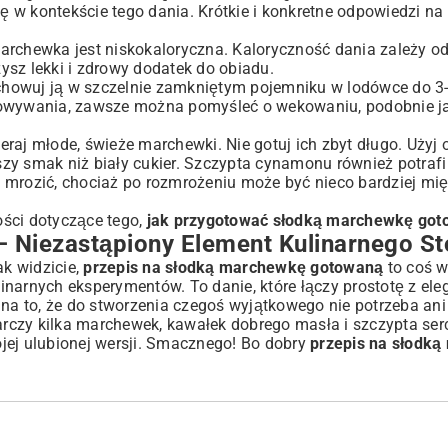
ię w kontekście tego dania. Krótkie i konkretne odpowiedzi n
chewka jest niskokaloryczna. Kaloryczność dania zależy od 
ysz lekki i zdrowy dodatek do obiadu.
howuj ją w szczelnie zamkniętym pojemniku w lodówce do 3-
chowywania, zawsze można pomyśleć o wekowaniu, podobnie j
raj młode, świeże marchewki. Nie gotuj ich zbyt długo. Użyj 
zy smak niż biały cukier. Szczypta cynamonu również potrafi
ozić, chociaż po rozmrożeniu może być nieco bardziej mięk
ości dotyczące tego,
jak przygotować słodką marchewkę go
Niezastąpiony Element Kulinarnego St
k widzicie,
przepis na słodką marchewkę gotowaną
to coś wi
inarnych eksperymentów. To danie, które łączy prostotę z ele
a to, że do stworzenia czegoś wyjątkowego nie potrzeba ani
rczy kilka marchewek, kawałek dobrego masła i szczypta se
jej ulubionej wersji. Smacznego! Bo dobry
przepis na słodk