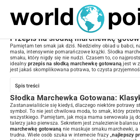
MARIUSZ ŁAMAGA
04.10.2025
SPORT
Przepis na słodką marchewkę gotowa
Pamiętam ten smak jak dziś. Niedzielny obiad u babci, na
masła, intensywnie pomarańczowe krążki. Słodka marchewk
smaku, który nigdy się nie nudzi. Czasem to, co najprost
idealny
przepis na słodką marchewkę gotowaną
jest w z
jest jakaś skomplikowana potrawa, to czysta przyjemnoś
Spis treści
Słodka Marchewka Gotowana: Klasy
Słodka Marchewka Gotowana: Klasyk, Który Zachwyca
Jak Przygotować Idealnie Słodką Marchewkę Gotowaną
Zastanawialiście się kiedyś, dlaczego niektóre potrawy 
symbol. To nie jest chwilowa moda, to smak, który przetrw
Niezbędne Składniki na Słodką Marchewkę
wszystkiego. Pamiętam, jak moja mama serwowała ją do pi
Krok po Kroku: Prosty Przepis na Sukces
talerzy jako pierwsza. Sekretem jest znalezienie balan
Wariacje i Urozmaicenia Słodkiej Marchewki
marchewkę gotowaną
nie maskuje smaku marchewki, a go
Marchewka z Miodem, Masłem czy Cynamonem? Pomysły na
trudna. Wiele osób szuka w internecie frazy „
najlepszy p