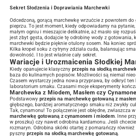
Sekret Słodzenia i Doprawiania Marchewki
Odcedzoną, gorącą marchewkę wrzućcie z powrotem do ga
pieprzu. To jest moment, kiedy odpowiadamy na pytanie
małym ogniu i mieszajcie delikatnie, aż masło się rozpuśc
jest zbyt gęsta, dodajcie tę odrobinę wody z gotowania, 
marchewki będzie pięknie otulony sosem. Na koniec spró
Kilka kropel soku z cytryny zdziała cuda, balansując sma
dowolność. I to jest właśnie cały sekret.
Wariacje i Urozmaicenia Słodkiej M
Kiedy opanujecie klasyczny
przepis na słodką marchew
baza do kulinarnych popisów. Możliwości są niemal nieo
Czasem wystarczy jedna nowa przyprawa, by odkryć ten k
laboratorium smaku. Czasami moje eksperymenty kończą
Marchewka z Miodem, Masłem czy Cynamon
Podstawowy
przepis na marchewkę gotowaną z masłe
głębszego, bardziej aromatycznego smaku niż zwykły cuk
Tak, cynamonu! To połączenie jest obłędne, zwłaszcza 
marchewkę gotowaną z cynamonem i miodem
. Inne pr
w proszku) czy nawet odrobina kardamonu. Jeśli chcecie
rozmaryn. Odrobina skórki otartej z pomarańczy również 
pyszny
przepis na słodką marchewkę gotowaną
.