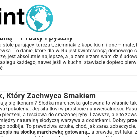
ną – Prosty i pyszny
 stole parujący kurczak, ziemniaki z koperkiem i one – małe,
a. To danie, które dla wielu jest kwintesencją domowego cie
sze, jest absolutnie najlepsze, a ja zamierzam wam dziś udow
asięgu każdego, nawet jeśli w kuchni stawiacie dopiero pierws
ć.
k, Który Zachwyca Smakiem
 Smakiem
?
stają się ikonami? Słodka marchewka gotowana to właśnie tak
ał pokolenia. Jej siła tkwi w prostocie i uniwersalności. Pas
eczeni, a teściowa do smażonej ryby. I zawsze, ale to zawsz
su między naturalną słodyczą warzywa a dodatkami. Dobry
prze
 podbija. To prawdziwa sztuka, choć, jak zaraz zobaczycie, 
 Wzbogacenie Smaku
rzepis na słodką marchewkę gotowaną
„, a prawda jest taka, 