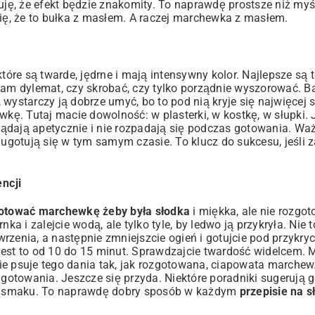
uję, że efekt będzie znakomity. To naprawdę prostsze niż myśl
się, że to bułka z masłem. A raczej marchewka z masłem.
re są twarde, jędrne i mają intensywny kolor. Najlepsze są t
mam dylemat, czy skrobać, czy tylko porządnie wyszorować. B
a, wystarczy ją dobrze umyć, bo to pod nią kryje się najwięcej 
ę. Tutaj macie dowolność: w plasterki, w kostkę, w słupki. 
glądają apetycznie i nie rozpadają się podczas gotowania. Wa
u ugotują się w tym samym czasie. To klucz do sukcesu, jeśli 
ncji
gotować marchewkę żeby była słodka
i miękka, ale nie rozgo
i zalejcie wodą, ale tylko tyle, by ledwo ją przykryła. Nie t
rzenia, a następnie zmniejszcie ogień i gotujcie pod przykry
 jest to od 10 do 15 minut. Sprawdzajcie twardość widelcem
 nie psuje tego dania tak, jak rozgotowana, ciapowata marchew.
z gotowania. Jeszcze się przyda. Niektóre poradniki sugerują 
cej smaku. To naprawdę dobry sposób w każdym
przepisie na s