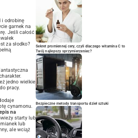
 i odrobinę
wcie garnek na
rę. Jeśli całość
kawałek
st za słodko?
Sekret promiennej cery, czyli dlaczego witamina C to
pełną
Twój najlepszy sprzymierzeniec?
fantastyczna
charakter.
eż jedno wielkie
do pracy.
 dodaje
Bezpieczne metody transportu dzieł sztuki
yptę cynamonu.
epis na
świeży starty lub
ymianek lub
nny, ale wciąż