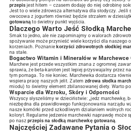
przepis
jest hitem – czasem dodaję do niej odrobinę soku
Jest to o wiele zdrowsza alternatywa dla słodyczy. Jeśli
owocowa z jogurtem
również będzie strzałem w dziesiąt
gotowaną
to świetny punkt wyjścia.
Dlaczego Warto Jeść Słodką March
Smak to jedno, ale nie zapominajmy o walorach zdrowot
spożywanie może przynieść wiele korzyści dla naszego 
korzeniach. Poznanie
korzyści zdrowotnych słodkiej ma
na stałe.
Bogactwo Witamin i Minerałów w Marchewce
Marchew jest przede wszystkim znana z ogromnej zawart
sprawia, że beta-karoten jest lepiej przyswajalny przez 
tym pomaga. To nie koniec. Marchewka dostarcza również
wspiera pracę naszych jelit. Zatem
zdrowa słodka marc
miodu) to świetny element zbilansowanej diety. Warto p
Wsparcie dla Wzroku, Skóry i Odporności
Wszyscy słyszeliśmy w dzieciństwie: „jedz marchewkę, bę
niezbędna dla prawidłowego funkcjonowania narządu wzrok
nasze komórki przed szkodliwym działaniem wolnych rodn
koloryt. Regularne jedzenie marchewki naprawdę może spr
po nasz
przepis na słodką marchewkę gotowaną
.
Najczęściej Zadawane Pytania o Sł