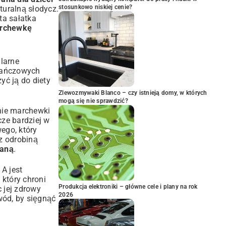
stosunkowo niskiej cenie?
turalną słodycz.
sta
sałatka
archewkę
larne
arańczowych
ć ją do diety
Zlewozmywaki Blanco – czy istnieją domy, w których
mogą się nie sprawdzić?
nie marchewki
cze bardziej w
ego, który
 z odrobiną
waną
.
A jest
 który chroni
Produkcja elektroniki – główne cele i plany na rok
 jej zdrowy
2026
wód, by sięgnąć