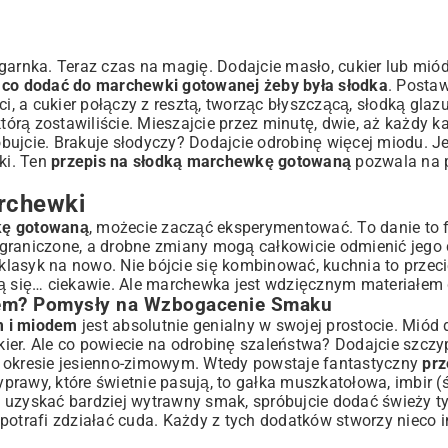
rnka. Teraz czas na magię. Dodajcie masło, cukier lub miód
,
co dodać do marchewki gotowanej żeby była słodka
. Posta
i, a cukier połączy z resztą, tworząc błyszczącą, słodką glazu
którą zostawiliście. Mieszajcie przez minutę, dwie, aż każdy 
bujcie. Brakuje słodyczy? Dodajcie odrobinę więcej miodu. Je
ki. Ten
przepis na słodką marchewkę gotowaną
pozwala na 
archewki
kę gotowaną
, możecie zacząć eksperymentować. To danie to 
graniczone, a drobne zmiany mogą całkowicie odmienić jego 
lasyk na nowo. Nie bójcie się kombinować, kuchnia to przeci
 się… ciekawie. Ale marchewka jest wdzięcznym materiałem 
em? Pomysły na Wzbogacenie Smaku
m i miodem
jest absolutnie genialny w swojej prostocie. Miód
ier. Ale co powiecie na odrobinę szaleństwa? Dodajcie szcz
w okresie jesienno-zimowym. Wtedy powstaje fantastyczny
prz
zyprawy, które świetnie pasują, to gałka muszkatołowa, imbir (
 uzyskać bardziej wytrawny smak, spróbujcie dodać świeży t
potrafi zdziałać cuda. Każdy z tych dodatków stworzy nieco i