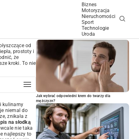
Biznes
Motoryzacja
Nieruchomości
Sport
Technologie
POPULARNE ARTYKUŁY
Uroda
 błyszczące od
pła, prostoty i
odnić, że
ze kroki. To nie
Jak wybrać odpowiedni krem do twarzy dla
mężczyzn?
i kulinarny
uje niemal do
e, znikała z
pis na słodką
wcale nie taka
że najlepszy to