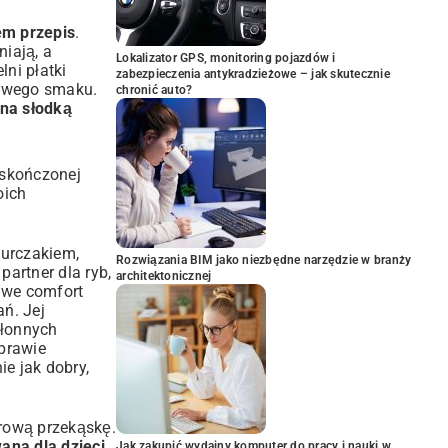
em przepis
.
iają, a
Lokalizator GPS, monitoring pojazdów i
ni płatki
zabezpieczenia antykradzieżowe – jak skutecznie
kawego smaku.
chronić auto?
 na słodką
eskończonej
oich
kurczakiem,
Rozwiązania BIM jako niezbędne narzędzie w branży
artner dla ryb,
architektonicznej
iwe comfort
ń. Jej
hłonnych
prawie
e jak dobry,
drową przekąskę.
na dla dzieci
Jak zakupić wydajny komputer do pracy i nauki w