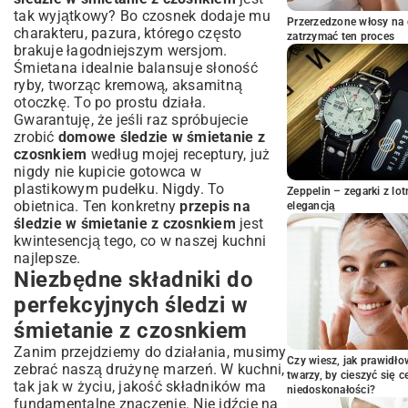
tak wyjątkowy? Bo czosnek dodaje mu
Przygotowanie aromatycznego sosu
Przerzedzone włosy na 
śmietanowo-czosnkowego
charakteru, pazura, którego często
zatrzymać ten proces
brakuje łagodniejszym wersjom.
Jak połączyć składniki i zapewnić idealne
Śmietana idealnie balansuje słoność
marynowanie
ryby, tworząc kremową, aksamitną
Kreatywne wariacje przepisu na śledzie
otoczkę. To po prostu działa.
w śmietanie z czosnkiem
Gwarantuję, że jeśli raz spróbujecie
Śledzie z jabłkiem i czosnkiem – słodko-
zrobić
domowe śledzie w śmietanie z
kwaśna harmonia
czosnkiem
według mojej receptury, już
Pikantna odsłona śledzi w śmietanie z
nigdy nie kupicie gotowca w
czosnkiem i chili
plastikowym pudełku. Nigdy. To
Zeppelin – zegarki z l
Śledzie z ogórkiem konserwowym i
obietnica. Ten konkretny
przepis na
elegancją
czosnkiem – chrupiąca nuta
śledzie w śmietanie z czosnkiem
jest
Dodatki, które odmienią Twoje śledzie:
kwintesencją tego, co w naszej kuchni
cebula, koperek i inne
najlepsze.
Niezbędne składniki do
Jak serwować śledzie w śmietanie z
czosnkiem – pomysły i inspiracje
perfekcyjnych śledzi w
Idealne towarzystwo – pieczywo, ziemniaki
śmietanie z czosnkiem
czy grzanki?
Zanim przejdziemy do działania, musimy
Śledzie jako elegancka przystawka na
Czy wiesz, jak prawidł
specjalne okazje
zebrać naszą drużynę marzeń. W kuchni,
twarzy, by cieszyć się 
tak jak w życiu, jakość składników ma
Najczęściej popełniane błędy i
niedoskonałości?
fundamentalne znaczenie. Nie idźcie na
wskazówki, jak ich unikać