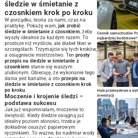
śledzie w śmietanie z
czosnkiem krok po kroku
W porządku, teoria za nami, czas na
praktykę. Pokażę wam,
jak zrobić
śledzie w śmietanie z czosnkiem
, żeby
Cennik samochodów Por
wyszły idealnie za każdym razem. To
najbardziej budżetowe?
prostsze niż myślicie, ale diabeł tkwi w
szczegółach. Trzymajcie się tych kroków,
a osiągniecie mistrzostwo. Ten
prosty
przepis na śledzie w śmietanie z
czosnkiem
stanie się waszym
ulubionym. Obiecuję, że wykonanie tego
dania jest banalne, a oto
przepis na
śledzie w śmietanie z czosnkiem krok
po kroku
.
Hale przemysłowe a wyt
Moczenie i krojenie śledzi –
inwestycji
podstawa sukcesu
Jak już wspomniałam, moczenie to
świętość. Kiedy śledzie osiągną już
idealny poziom słoności, trzeba je
dokładnie osuszyć papierowym
ręcznikiem. To ważne, bo nadmiar wody