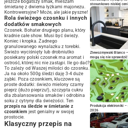
jeszcze bogatszy smak, mieszam
stosunkowo niskiej cen
śmietanę z dwiema łyżkami majonezu.
Kontrowersyjne? Może, ale jakie pyszne!
Rola świeżego czosnku i innych
dodatków smakowych
Czosnek. Bohater drugiego planu, który
kradnie całe show. Musi być świeży.
Koniec i kropka. Żadnego
granulowanego wynalazku z torebki.
Świeżo wyciśnięty lub drobniutko
Zlewozmywaki Blanco – 
posiekany polski czosnek ma aromat i
mogą się nie sprawdzić
ostrość, której nic nie zastąpi. Ile go dać?
To zależy od Waszej miłości do czosnku.
Ja na około 500g śledzi daję 3-4 duże
ząbki. Poza czosnkiem, kluczowe są
proste dodatki: świeżo mielony czarny
pieprz (dużo pieprzu!), szczypta cukru
dla zbalansowania smaków i odrobina
soku z cytryny dla świeżości. Ten
przepis na śledzie w śmietanie z
Produkcja elektroniki – 
2026
czosnkiem
jest genialny w swojej
prostocie.
Klasyczny przepis na