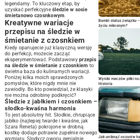
legendarny. To kluczowy etap, by
uzyskać perfekcyjne
śledzie w sosie
śmietanowo czosnkowym
.
Kreatywne wariacje
Bambi status związku 
życiu miłosnym?
przepisu na śledzie w
śmietanie z czosnkiem
Kiedy opanujecie już klasyczną wersję
do perfekcji, możecie zacząć
eksperymentować. Podstawowy
przepis
na śledzie w śmietanie z czosnkiem
to
świetna baza do kulinarnych wariacji.
Poniżej kilka moich sprawdzonych
Wyniki meczów piłki noż
pomysłów, które nigdy mnie nie
Historia
zawiodły. Bo kto powiedział, że klasyki
nie można odrobinę podkręcić?
Śledzie z jabłkiem i czosnkiem –
słodko-kwaśna harmonia
To jest absolutny hit. Słodkie, chrupiące
jabłko (najlepiej twarde i kwaśne, jak
Szara Reneta) pokrojone w drobną
kostkę dodaje potrawie zupełnie nowego
Jak uniknąć oszustw h
wymiaru. Słodycz owocu genialnie