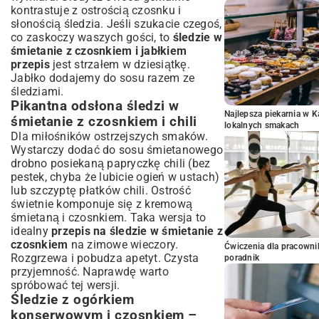
kontrastuje z ostrością czosnku i
słonością śledzia. Jeśli szukacie czegoś,
co zaskoczy waszych gości, to
śledzie w
śmietanie z czosnkiem i jabłkiem
przepis
jest strzałem w dziesiątkę.
Jabłko dodajemy do sosu razem ze
śledziami.
Pikantna odsłona śledzi w
Najlepsza piekarnia w 
śmietanie z czosnkiem i chili
lokalnych smakach
Dla miłośników ostrzejszych smaków.
Wystarczy dodać do sosu śmietanowego
drobno posiekaną papryczkę chili (bez
pestek, chyba że lubicie ogień w ustach)
lub szczyptę płatków chili. Ostrość
świetnie komponuje się z kremową
śmietaną i czosnkiem. Taka wersja to
idealny
przepis na śledzie w śmietanie z
czosnkiem
na zimowe wieczory.
Ćwiczenia dla pracown
Rozgrzewa i pobudza apetyt. Czysta
poradnik
przyjemność. Naprawdę warto
spróbować tej wersji.
Śledzie z ogórkiem
konserwowym i czosnkiem –