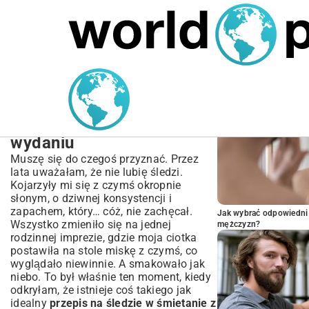
MARIUSZ ŁAMAGA
04.10.2025
SPORT
POPULARNE A
Przepis na śledzie w
śmietanie z czosnkiem –
klasyka w najlepszym
wydaniu
Muszę się do czegoś przyznać. Przez
lata uważałam, że nie lubię śledzi.
Kojarzyły mi się z czymś okropnie
słonym, o dziwnej konsystencji i
zapachem, który… cóż, nie zachęcał.
Jak wybrać odpowiedni 
Wszystko zmieniło się na jednej
mężczyzn?
rodzinnej imprezie, gdzie moja ciotka
postawiła na stole miskę z czymś, co
wyglądało niewinnie. A smakowało jak
niebo. To był właśnie ten moment, kiedy
odkryłam, że istnieje coś takiego jak
idealny
przepis na śledzie w śmietanie z