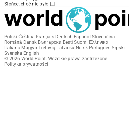
Słońce, choć nie było […]
Polski
Čeština
Français
Deutsch
Español
Slovenčina
Română
Dansk
Български
Eesti
Suomi
Ελληνικά
Italiano
Magyar
Lietuvių
Latviešu
Norsk
Português
Srpski
Svenska
English
© 2026 World Point. Wszelkie prawa zastrzeżone.
Polityka prywatności