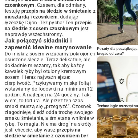
czosnkowym
. Czasem, dla odmiany,
testuję
przepis na śledzie w śmietanie z
musztardą i czosnkiem
, dodając
łyżeczkę Dijon. Też pycha! Ten
przepis
na śledzie z sosem czosnkowym
jest
naprawdę wszechstronny.
Jak połączyć składniki i
zapewnić idealne marynowanie
Porady dla początkując
Do miski z sosem wrzucamy pokrojone i
biegać od zera?
osuszone śledzie. Teraz delikatnie, ale
dokładnie mieszamy, tak aby każdy
kawałek ryby był otulony kremowym
sosem. I teraz najważniejsze:
cierpliwość. Przykrywamy miskę folią i
wstawiamy do lodówki na minimum 12
godzin. A najlepiej na 24 godziny. Tak,
wiem, to tortura. Ale przez ten czas
smaki muszą się „przegryźć”. Czosnek
Technologie oszczędzan
złagodnieje, śledź odda trochę swojego
smaku śmietanie, a śmietana wniknie w
rybę. To magia. Nie ma drogi na skróty,
jeśli chcecie, aby wasz
przepis na
śledzie w śmietanie z czosnkiem
był