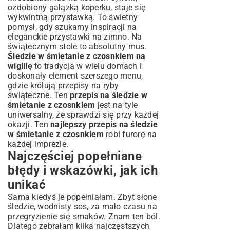
ozdobiony gałązką koperku, staje się
wykwintną przystawką. To świetny
pomysł, gdy szukamy inspiracji na
eleganckie przystawki na zimno
. Na
świątecznym stole to absolutny mus.
Śledzie w śmietanie z czosnkiem na
wigilię
to tradycja w wielu domach i
doskonały element szerszego menu,
gdzie królują
przepisy na ryby
świąteczne
. Ten
przepis na śledzie w
śmietanie z czosnkiem
jest na tyle
uniwersalny, że sprawdzi się przy każdej
okazji. Ten
najlepszy przepis na śledzie
w śmietanie z czosnkiem
robi furorę na
każdej imprezie.
Najczęściej popełniane
błędy i wskazówki, jak ich
unikać
Sama kiedyś je popełniałam. Zbyt słone
śledzie, wodnisty sos, za mało czasu na
przegryzienie się smaków. Znam ten ból.
Dlatego zebrałam kilka najczęstszych