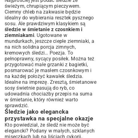
Najprościej jest podać śledzie ze
świeżym, chrupiącym pieczywem.
Ciemny chleb na zakwasie będzie
idealny do wybierania resztek pysznego
sosu. Ale prawdziwym klasykiem są
śledzie w śmietanie z czosnkiem i
ziemniakami
. Ugotowane w
mundurkach, jeszcze ciepłe ziemniaki, a
na nich solidna porcja zimnych,
kremowych śledzi… Poezja. To
pełnoprawny, sycący posiłek. Można też
przygotować małe grzanki z bagietki,
posmarować je masłem czosnkowym i
na każdej położyć kawałek śledzia.
Idealne na imprezę. Zresztą, śmietanowe
sosy świetnie pasują do ryb, co
udowadnia chociażby
przepis na suma
w śmietanie
, który również warto
sprawdzić.
Śledzie jako elegancka
przystawka na specjalne okazje
Kto powiedział, że śledź nie może być
elegancki? Podany w małych, szklanych
miseczkach lub na liściach cykorii,