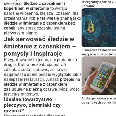
Inteligentny dom: co k
świeżość.
Śledzie z czosnkiem i
Poradnik
koperkiem w śmietanie
to wersja
bardziej wiosenna, lżejsza. Czasem, dla
przełamania, robię też wersję znaną jako
śledzie w śmietanie z czosnkiem bez
cebuli
, aby smak czosnku był na
pierwszym planie.
Jak serwować śledzie w
śmietanie z czosnkiem –
Biznesowe zastosowani
pomysły i inspiracje
korzyściach i wdrożeni
Przygotowanie to jedno, ale podanie to
drugie. Dobra prezentacja potrafi
zdziałać cuda i sprawić, że nawet
najprostsze danie będzie wyglądało jak z
najlepszej restauracji. A nasz
przepis na
śledzie w śmietanie z czosnkiem
zasługuje na piękną oprawę. Możliwości
jest całe mnóstwo.
Idealne towarzystwo –
Aplikacje ułatwiające c
po cyfrowych pomocni
pieczywo, ziemniaki czy
grzanki?