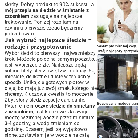
skróty. Dobry produkt to 90% sukcesu, a
Podsumowanie: Dlaczego warto mieć
mój
przepis na śledzie w śmietanie z
ten przepis w swoim kulinarnym
czosnkiem
zasługuje na najlepsze
repertuarze?
traktowanie. Poniżej rozbijam na
czynniki pierwsze, czego będziemy
potrzebować.
Jak wybrać najlepsze śledzie –
rodzaje i przygotowanie
Sekret promiennej cery,
Twój najlepszy sprzymi
Wybór śledzi to pierwszy i najważniejszy
krok. Możecie polec na samym początku,
jeśli wybierzecie źle. Najlepsze będą
solone filety śledziowe, tzw. matiasy. Są
mięsiste, delikatne i tłuste w ten dobry
sposób. Unikajcie gotowych płatów w
oleju, bo mają już swój smak, którego nie
chcemy. Kluczowa kwestia to moczenie.
Zbyt słony śledź zepsuje całe danie.
Bezpieczne metody trans
Pytanie,
ile moczyć śledzie do śmietany
z czosnkiem
, jest kluczowe. Ja swoje
moczę w zimnej wodzie przez minimum
3-4 godziny, a wodę zmieniam co
godzinę. Czasem, jeśli są wyjątkowo
słone, zostawiam je w wodzie na całą