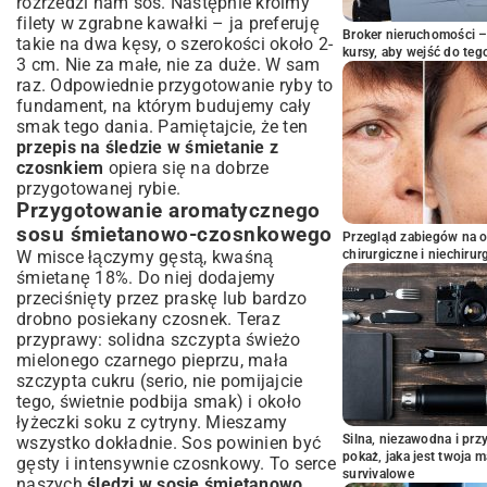
rozrzedzi nam sos. Następnie kroimy
filety w zgrabne kawałki – ja preferuję
Broker nieruchomości – 
takie na dwa kęsy, o szerokości około 2-
kursy, aby wejść do teg
3 cm. Nie za małe, nie za duże. W sam
raz. Odpowiednie przygotowanie ryby to
fundament, na którym budujemy cały
smak tego dania. Pamiętajcie, że ten
przepis na śledzie w śmietanie z
czosnkiem
opiera się na dobrze
przygotowanej rybie.
Przygotowanie aromatycznego
sosu śmietanowo-czosnkowego
Przegląd zabiegów na 
W misce łączymy gęstą, kwaśną
chirurgiczne i niechirur
śmietanę 18%. Do niej dodajemy
przeciśnięty przez praskę lub bardzo
drobno posiekany czosnek. Teraz
przyprawy: solidna szczypta świeżo
mielonego czarnego pieprzu, mała
szczypta cukru (serio, nie pomijajcie
tego, świetnie podbija smak) i około
łyżeczki soku z cytryny. Mieszamy
Silna, niezawodna i pr
wszystko dokładnie. Sos powinien być
pokaż, jaka jest twoja 
gęsty i intensywnie czosnkowy. To serce
survivalowe
naszych
śledzi w sosie śmietanowo