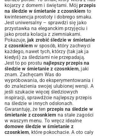
kojarzy z domem i świętami. Mój
przepis
na śledzie w śmietanie z czosnkiem
to
kwintesencja prostoty i dobrego smaku.
Jest uniwersalny – sprawdzi się jako
przystawka na eleganckim przyjęciu i
jako prosta kolacja z ziemniakami.
Pokazuje,
jak zrobić śledzie w śmietanie
z czosnkiem
w sposób, który zachwyci
każdego, nawet tych, którzy (tak jak ja
kiedyś) za śledziami nie przepadają.
Jest to po prostu
najlepszy przepis na
śledzie w śmietanie z czosnkiem
, jaki
znam. Zachęcam Was do
wypróbowania, do eksperymentowania i
do znalezienia swojej ulubionej wersji. A
jeśli szukacie więcej śledziowych
inspiracji, sprawdźcie
najlepszy przepis
na śledzie
w innych odsłonach.
Gwarantuję, że ten
przepis na śledzie w
śmietanie z czosnkiem
na stałe zagości
w waszym menu. To wręcz idealne
domowe śledzie w śmietanie z
czosnkiem
, które pokochacie. A oto cały