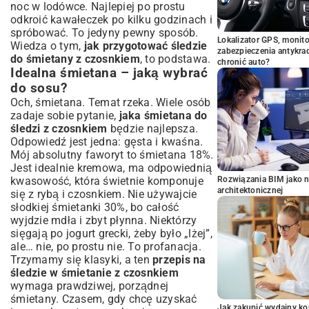
noc w lodówce. Najlepiej po prostu
odkroić kawałeczek po kilku godzinach i
spróbować. To jedyny pewny sposób.
Lokalizator GPS, monito
Wiedza o tym,
jak przygotować śledzie
zabezpieczenia antykra
do śmietany z czosnkiem
, to podstawa.
chronić auto?
Idealna śmietana – jaką wybrać
do sosu?
Och, śmietana. Temat rzeka. Wiele osób
zadaje sobie pytanie,
jaka śmietana do
śledzi z czosnkiem
będzie najlepsza.
Odpowiedź jest jedna: gęsta i kwaśna.
Mój absolutny faworyt to śmietana 18%.
Jest idealnie kremowa, ma odpowiednią
kwasowość, która świetnie komponuje
Rozwiązania BIM jako n
architektonicznej
się z rybą i czosnkiem. Nie używajcie
słodkiej śmietanki 30%, bo całość
wyjdzie mdła i zbyt płynna. Niektórzy
sięgają po jogurt grecki, żeby było „lżej”,
ale… nie, po prostu nie. To profanacja.
Trzymamy się klasyki, a ten
przepis na
śledzie w śmietanie z czosnkiem
wymaga prawdziwej, porządnej
śmietany. Czasem, gdy chcę uzyskać
Jak zakupić wydajny ko