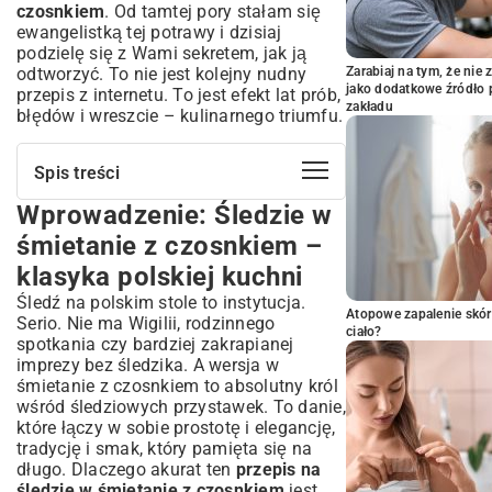
czosnkiem
. Od tamtej pory stałam się
ewangelistką tej potrawy i dzisiaj
podzielę się z Wami sekretem, jak ją
odtworzyć. To nie jest kolejny nudny
Zarabiaj na tym, że ni
jako dodatkowe źródło 
przepis z internetu. To jest efekt lat prób,
zakładu
błędów i wreszcie – kulinarnego triumfu.
Spis treści
Wprowadzenie: Śledzie w
Wprowadzenie: Śledzie w śmietanie z
czosnkiem – klasyka polskiej kuchni
śmietanie z czosnkiem –
Niezbędne składniki do perfekcyjnych
klasyka polskiej kuchni
śledzi w śmietanie z czosnkiem
Śledź na polskim stole to instytucja.
Jak wybrać najlepsze śledzie – rodzaje i
Atopowe zapalenie skór
Serio. Nie ma Wigilii, rodzinnego
przygotowanie
ciało?
spotkania czy bardziej zakrapianej
Idealna śmietana – jaką wybrać do sosu?
imprezy bez śledzika. A wersja w
Rola świeżego czosnku i innych dodatków
śmietanie z czosnkiem to absolutny król
smakowych
wśród śledziowych przystawek. To danie,
Klasyczny przepis na śledzie w
które łączy w sobie prostotę i elegancję,
śmietanie z czosnkiem krok po kroku
tradycję i smak, który pamięta się na
Moczenie i krojenie śledzi – podstawa
długo. Dlaczego akurat ten
przepis na
sukcesu
śledzie w śmietanie z czosnkiem
jest