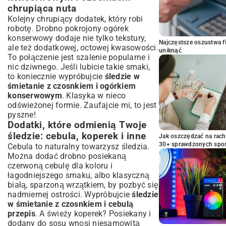
chrupiąca nuta
Kolejny chrupiący dodatek, który robi
robotę. Drobno pokrojony ogórek
konserwowy dodaje nie tylko tekstury,
Najczęstsze oszustwa f
ale też dodatkowej, octowej kwasowości.
uniknąć
To połączenie jest szalenie popularne i
nic dziwnego. Jeśli lubicie takie smaki,
to koniecznie wypróbujcie
śledzie w
śmietanie z czosnkiem i ogórkiem
konserwowym
. Klasyka w nieco
odświeżonej formie. Zaufajcie mi, to jest
pyszne!
Dodatki, które odmienią Twoje
śledzie: cebula, koperek i inne
Jak oszczędzać na rac
30+ sprawdzonych sp
Cebula to naturalny towarzysz śledzia.
Można dodać drobno posiekaną
czerwoną cebulę dla koloru i
łagodniejszego smaku, albo klasyczną
białą, sparzoną wrzątkiem, by pozbyć się
nadmiernej ostrości. Wypróbujcie
śledzie
w śmietanie z czosnkiem i cebulą
przepis
. A świeży koperek? Posiekany i
dodany do sosu wnosi niesamowitą