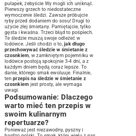
pułapek, żebyście Wy mogli ich uniknąć.
Pierwszy grzech to niedostateczne
wymoczenie śledzi. Zawsze próbujcie
ryby przed dodaniem do sosu! Drugi to
użycie złej śmietany. Pamiętajcie, tylko
gęsta i kwaśna. Trzeci błąd to pośpiech.
Te śledzie muszą swoje odleżeć w
lodówce. Jeśli chodzi o to,
jak długo
przechowywać śledzie w śmietanie z
czosnkiem
, w zamkniętym pojemniku w
lodówce postoją spokojnie 3-4 dni, a z
każdym dniem będą coraz lepsze. To
danie, którego smak ewoluuje. Finalnie,
ten
przepis na śledzie w śmietanie z
czosnkiem
jest prosty, ale wymaga
uwagi.
Podsumowanie: Dlaczego
warto mieć ten przepis w
swoim kulinarnym
repertuarze?
Ponieważ jest niezawodny, pyszny i
bardzo polski. To smak, który wielu z nas