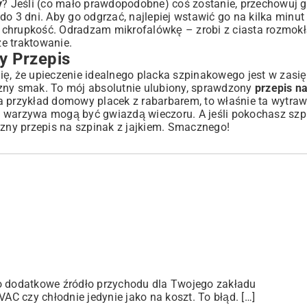
y
? Jeśli (co mało prawdopodobne) coś zostanie, przechowuj 
o 3 dni. Aby go odgrzać, najlepiej wstawić go na kilka minut
 chrupkość. Odradzam mikrofalówkę – zrobi z ciasta rozmokłą
e traktowanie.
y Przepis
ę, że upieczenie idealnego placka szpinakowego jest w zasię
tyczny smak. To mój absolutnie ulubiony, sprawdzony
przepis n
na przykład
domowy placek z rabarbarem
, to właśnie ta wytra
e warzywa mogą być gwiazdą wieczoru. A jeśli pokochasz szpi
czny
przepis na szpinak z jajkiem
. Smacznego!
ko dodatkowe źródło przychodu dla Twojego zakładu
C czy chłodnie jedynie jako na koszt. To błąd. […]