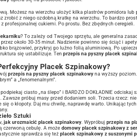
wą. Możesz na wierzchu ułożyć kilka plastrów pomidora lub
z zrobić z niego ozdobną kratkę na wierzchu. To bardzo pros
z profesjonalnej cukierni. Po prostu. Bez zbędnych ceregieli.
iekarniku
? To zależy od Twojego sprzętu, ale generalna zasad
przez około 30-35 minut. Nadzienie powinno się ściąć i apet
ybko brązowieć, przykryj go luźno folią aluminiową. Po upiecz
uktura się ustabilizuje. Ten
przepis na pyszny placek szpin
 Perfekcyjny Placek Szpinakowy?
Twój
przepis na pyszny placek szpinakowy
na wyższy poziom.
obrym” a „fenomenalnym”.
podpiekaj ciasto „na ślepo” i BARDZO DOKŁADNIE odciskaj s
a. Zawsze próbuj masy przed dodaniem soli. Trzecia rzecz: nie
e się o kłopoty. Daj mu chwilę, naprawdę warto. Unikając tyc
any.
ieło Sztuki
w,
jak urozmaicić placek szpinakowy
. Wypróbuj
przepis na p
ną czerwoną cebulę. A może
domowy placek szpinakowy z ser
tastycznie sprawdza się też
placek szpinakowy z suszonymi 