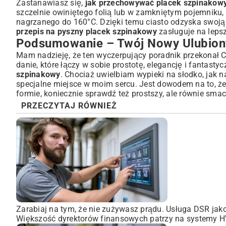
Zastanawiasz się,
jak przechowywać placek szpinakow
szczelnie owiniętego folią lub w zamkniętym pojemniku, d
nagrzanego do 160°C. Dzięki temu ciasto odzyska swoją
przepis na pyszny placek szpinakowy
zasługuje na lepsz
Podsumowanie – Twój Nowy Ulubion
Mam nadzieję, że ten wyczerpujący poradnik przekonał Ci
danie, które łączy w sobie prostotę, elegancję i fantas
szpinakowy
. Chociaż uwielbiam wypieki na słodko, jak 
specjalne miejsce w moim sercu. Jest dowodem na to, ż
formie, koniecznie sprawdź też prostszy, ale równie sma
PRZECZYTAJ RÓWNIEŻ
Zarabiaj na tym, że nie zużywasz prądu. Usługa DSR ja
Większość dyrektorów finansowych patrzy na systemy HVA