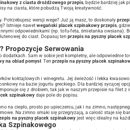
pinakowy z ciasta drożdżowego przepis
, będzie bardziej jak p
isy na ciasta
, które pobudzą Twoją kreatywność.
y. Potrzebujesz wersji wege? Już ją masz, to doskonały
przep
ej? Istnieje nawet
wegański placek szpinakowy przepis
, gdzi
ślinnymi odpowiednikami (np. tofu-feta, śmietanka owsiana).
utenowej do ciast. Dopasuj ten
przepis na pyszny placek s
? Propozycje Serwowania
 o dodatkach. Sam w sobie jest kompletny, ale odpowiednie t
wy na obiad pomysł
. Ten
przepis na pyszny placek szpinako
rków koktajlowych i winegretu. Jej świeżość i lekka kwasowo
snkowy na bazie jogurtu greckiego. Dla bardziej sycącej opc
mponuje się z drobiem, tak jak w naszym
przepisie na filet z
acek szpinakowy
daje pole do popisu.
wno na ciepło, prosto po upieczeniu, jak i na zimno, następne
kremowe. Na zimno smaki się przegryzają, a całość staje się bar
zepis na pyszny placek szpinakowy
jest więc idealny na każd
cka Szpinakowego