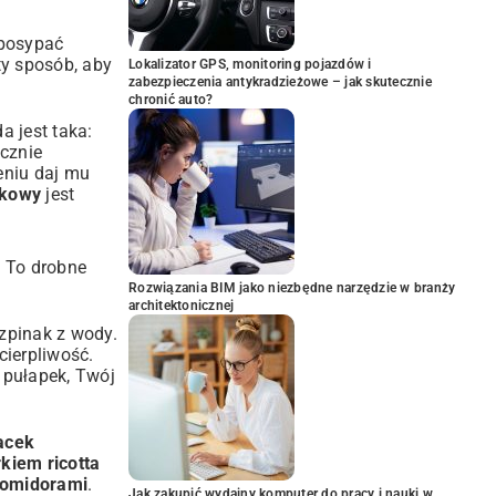
 posypać
ty sposób, aby
Lokalizator GPS, monitoring pojazdów i
zabezpieczenia antykradzieżowe – jak skutecznie
chronić auto?
a jest taka:
ycznie
eniu daj mu
akowy
jest
 To drobne
Rozwiązania BIM jako niezbędne narzędzie w branży
architektonicznej
zpinak z wody.
cierpliwość.
h pułapek, Twój
lacek
kiem ricotta
pomidorami
.
Jak zakupić wydajny komputer do pracy i nauki w