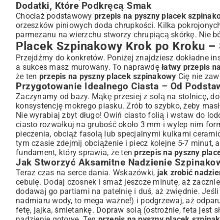
Dodatki, Które Podkręcą Smak
Chociaż podstawowy
przepis na pyszny placek szpinak
orzeszków piniowych doda chrupkości. Kilka pokrojonyc
parmezanu na wierzchu stworzy chrupiącą skórkę. Nie b
Placek Szpinakowy Krok po Kroku –
Przejdźmy do konkretów. Poniżej znajdziesz dokładne ins
a sukces masz murowany. To naprawdę
łatwy przepis n
że ten
przepis na pyszny placek szpinakowy
Cię nie zaw
Przygotowanie Idealnego Ciasta – Od Podsta
Zaczynamy od bazy. Mąkę przesiej z solą na stolnicę, do
konsystencję mokrego piasku. Zrób to szybko, żeby masło 
Nie wyrabiaj zbyt długo! Owiń ciasto folią i wstaw do l
ciasto rozwałkuj na grubość około 3 mm i wylep nim form
pieczenia, obciąż fasolą lub specjalnymi kulkami ceram
tym czasie zdejmij obciążenie i piecz kolejne 5-7 minut, 
fundament, który sprawia, że ten
przepis na pyszny pla
Jak Stworzyć Aksamitne Nadzienie Szpinako
Teraz czas na serce dania. Wskazówki,
jak zrobić nadzi
cebulę. Dodaj czosnek i smaż jeszcze minutę, aż zacznie
dodawaj go partiami na patelnię i duś, aż zwiędnie. Je
nadmiaru wody, to mega ważne!) i podgrzewaj, aż odparuj
fetę, jajka, śmietankę. Dopraw solą (ostrożnie, feta jest
nadzienie gotowe. Ten
przepis na pyszny placek szpina