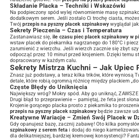
Składanie Placka – Techniki i Wskazówki
Na podpieczony spód wylej równomiernie masę szpinako
dodatkowym serem. Jeśli zostało Ci trochę ciasta, możes
Twój
przepis na pyszny placek szpinakowy
wyglądał jak 
Sekrety Pieczenia – Czas i Temperatura
Zastanawiasz się,
ile czasu piec placek szpinakowy w p
wstaw placek do piekarnika nagrzanego do 180°C i piecz 
zarumienić z wierzchu. Jeśli wierzch zacznie się zbyt sz
odpocząć przez 10 minut przed krojeniem. Dzięki temu str
dopracowany w każdym calu.
Sekrety Mistrza Kuchni – Jak Upiec
Znasz już podstawy, a teraz kilka trików, które wyniosą 
detale, które robią ogromną różnicę między plackiem „d
Częste Błędy do Uniknięcia
Największy wróg? Mokry spód. Aby go uniknąć, ZAWSZE 
Drugi błąd to przeprawienie – pamiętaj, że feta jest słon
Krojenie gorącego placka prosto z piekarnika to proszeni
przepis na pyszny placek szpinakowy
będzie zawsze ud
Kreatywne Wariacje – Zmień Swój Placek w Dz
Gdy opanujesz bazę, zacznij zabawę! Oto kilka pomysłó
szpinakowy z serem feta
i dodaj do niego karmelizowa
dla delikatniejszej, bardziej kremowej konsystencji? Fan