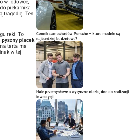
go w lodówce,
 do piekarnika
 tragedię. Ten
gu ręki. To
Cennik samochodów Porsche – które modele są
najbardziej budżetowe?
a pyszny placek
wna tarta ma
nak w tej
Hale przemysłowe a wytyczne niezbędne do realizacji
inwestycji