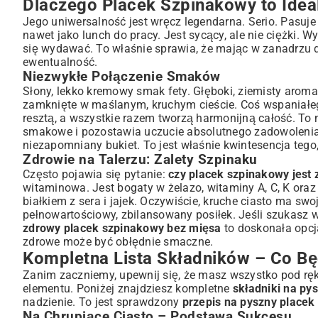
Dlaczego Placek Szpinakowy to Idea
Bogate Nadzienie Szpinakowe – Serce Placka
Dodatki, Które Podkręcą Smak
Jego uniwersalność jest wręcz legendarna. Serio. Pasuje 
nawet jako lunch do pracy. Jest sycący, ale nie ciężki. 
Placek Szpinakowy Krok po Kroku – Szczegółowy Przepi
się wydawać. To właśnie sprawia, że mając w zanadrzu
Przygotowanie Idealnego Ciasta – Od Podstaw
ewentualność.
Jak Stworzyć Aksamitne Nadzienie Szpinakowe?
Niezwykłe Połączenie Smaków
Składanie Placka – Techniki i Wskazówki
Słony, lekko kremowy smak fety. Głęboki, ziemisty aroma
Sekrety Pieczenia – Czas i Temperatura
zamknięte w maślanym, kruchym cieście. Coś wspaniałego
resztą, a wszystkie razem tworzą harmonijną całość. To n
Sekrety Mistrza Kuchni – Jak Upiec Perfekcyjny Placek
smakowe i pozostawia uczucie absolutnego zadowolenia. 
Częste Błędy do Uniknięcia
niezapomniany bukiet. To jest właśnie kwintesencja teg
Kreatywne Wariacje – Zmień Swój Placek w Dzieło Sztuki
Zdrowie na Talerzu: Zalety Szpinaku
Jak dopasować przepis do swoich potrzeb?
Często pojawia się pytanie:
czy placek szpinakowy jest
Z czym Podawać Placek Szpinakowy? Propozycje Serw
witaminowa. Jest bogaty w żelazo, witaminy A, C, K ora
białkiem z sera i jajek. Oczywiście, kruche ciasto ma swoj
Idealne Dodatki
pełnowartościowy, zbilansowany posiłek. Jeśli szukasz we
Wersje na Zimno i na Ciepło
zdrowy placek szpinakowy bez mięsa
to doskonała opcj
Przechowywanie i Odgrzewanie Placka Szpinakowego
zdrowe może być obłędnie smaczne.
Podsumowanie – Twój Nowy Ulubiony Przepis
Kompletna Lista Składników – Co Bę
Zanim zaczniemy, upewnij się, że masz wszystko pod ręk
elementu. Poniżej znajdziesz kompletne
składniki na py
nadzienie. To jest sprawdzony
przepis na pyszny placek
Na Chrupiące Ciasto – Podstawa Sukcesu