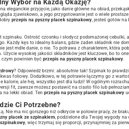
lny Wybór na Każdą Okazję?
na eleganckie przyjęcie, jako danie główne na obiad, przekąs
Wygląda zjawiskowo, a jego przygotowanie jest o wiele prostsz
s
 dobry
przepis na pyszny placek szpinakowy
, jesteś gotów na
t szpinaku. Ostrość czosnku i słodycz podsmażonej cebulki, 
. Każdy kęs to idealny balans, gdzie żaden składnik nie do
ie jest mdłe danie, o nie. To potrawa z charakterem, która po
 Szpinakowy?
Użycie wysokiej jakości składników jest kluczowe, bo to one
o, czym powinien być
przepis na pyszny placek szpinakowy
.
 zdrowy
? Odpowiedź brzmi: absolutnie tak! Szpinak to prawd
owania
z kwas foliowy. Dodatkowo, w tej potrawie łączymy go z wart
e kalorie, ale hej, wszystko jest dla ludzi! W ogólnym rozrach
rsji fit, zawsze możesz postawić na ciasto filo lub pełnoziarn
a na lekki obiad. Ten
przepis na pyszny placek szpinakowy
u
dzie Ci Potrzebne?
ą. Nie ma nic gorszego niż odkrycie w połowie pracy, że brak
szny placek ze szpinakiem
, podzielone dla Twojej wygody na c
 szpinakowy
, więc trzymaj się proporcji, przynajmniej za pie