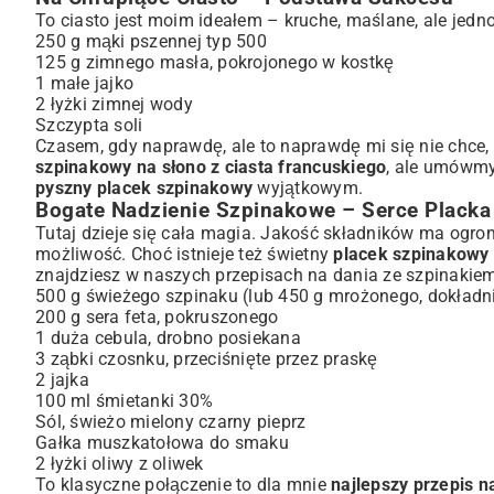
To ciasto jest moim ideałem – kruche, maślane, ale jedno
250 g mąki pszennej typ 500
125 g zimnego masła, pokrojonego w kostkę
1 małe jajko
2 łyżki zimnej wody
Szczypta soli
Czasem, gdy naprawdę, ale to naprawdę mi się nie chce
szpinakowy na słono z ciasta francuskiego
, ale umówmy
pyszny placek szpinakowy
wyjątkowym.
Bogate Nadzienie Szpinakowe – Serce Placka
Tutaj dzieje się cała magia. Jakość składników ma ogrom
możliwość. Choć istnieje też świetny
placek szpinakowy
znajdziesz w naszych
przepisach na dania ze szpinaki
500 g świeżego szpinaku (lub 450 g mrożonego, dokładni
200 g sera feta, pokruszonego
1 duża cebula, drobno posiekana
3 ząbki czosnku, przeciśnięte przez praskę
2 jajka
100 ml śmietanki 30%
Sól, świeżo mielony czarny pieprz
Gałka muszkatołowa do smaku
2 łyżki oliwy z oliwek
To klasyczne połączenie to dla mnie
najlepszy przepis n