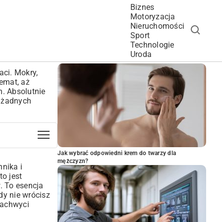
Biznes
Motoryzacja
Nieruchomości
Sport
Technologie
POPULARNE ARTYKUŁY
Uroda
aci. Mokry,
emat, aż
m. Absolutnie
z żadnych
Jak wybrać odpowiedni krem do twarzy dla
mężczyzn?
nika i
to jest
. To esencja
dy nie wrócisz
zachwyci