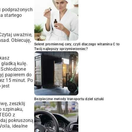
ść podprażonych
a startego
 Czytaj uważnie,
zasad. Obiecuję,
Sekret promiennej cery, czyli dlaczego witamina C to
Twój najlepszy sprzymierzeniec?
skasz
 gładką kulę.
. Schłodzone
ryj papierem do
ez 15 minut. Po
 jest
Bezpieczne metody transportu dzieł sztuki
iwę, zeszklij
o szpinaku,
ĘTEGO z
Dodaj pokruszoną
oila, idealne