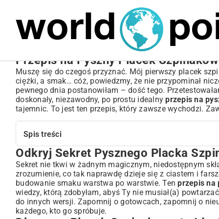
MARIUSZ ŁAMAGA
06.10.2025
BIZNES
Przepis na Pyszny Placek Szpinakow
Muszę się do czegoś przyznać. Mój pierwszy placek szpin
ciężki, a smak… cóż, powiedzmy, że nie przypominał nicz
pewnego dnia postanowiłam – dość tego. Przetestowałam 
doskonały, niezawodny, po prostu idealny
przepis na py
tajemnic. To jest ten przepis, który zawsze wychodzi. Za
Spis treści
Odkryj Sekret Pysznego Placka Szp
Odkryj Sekret Pysznego Placka Szpinakowego
Dlaczego Placek Szpinakowy to Idealny Wybór na Każdą
Sekret nie tkwi w żadnym magicznym, niedostępnym skład
zrozumienie, co tak naprawdę dzieje się z ciastem i farsz
Niezwykłe Połączenie Smaków
budowanie smaku warstwa po warstwie. Ten
przepis na
Zdrowie na Talerzu: Zalety Szpinaku
wiedzy, którą zdobyłam, abyś Ty nie musiał(a) powtarza
Kompletna Lista Składników – Co Będzie Ci Potrzebne?
do innych wersji. Zapomnij o gotowcach, zapomnij o ni
Na Chrupiące Ciasto – Podstawa Sukcesu
każdego, kto go spróbuje.