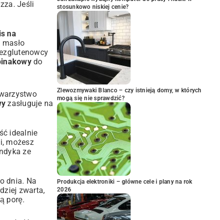
izza. Jeśli
stosunkowo niskiej cenie?
is na
e masło
 Bezglutenowcy
zpinakowy
do
Zlewozmywaki Blanco – czy istnieją domy, w których
owarzystwo
mogą się nie sprawdzić?
wy
zasługuje na
ść idealnie
ji, możesz
 indyka ze
go dnia. Na
Produkcja elektroniki – główne cele i plany na rok
dziej zwarta,
2026
ą porę.