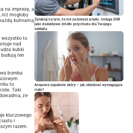
ka na imprezę, a
e, niż mogłoby
Zarabiaj na tym, że nie zużywasz prądu. Usługa DSR
 każdą kulinarną
jako dodatkowe źródło przychodu dla Twojego
zakładu
a wszystko to
minuje nad
budza kubki
 budują ten
ziwa bomba
ościowym
unku to
Atopowe zapalenie skóry – jak okiełznać wymagające
iste. Taki
ciało?
dowadnia, że
uje kluczowego
iasto i
rwszym razem.