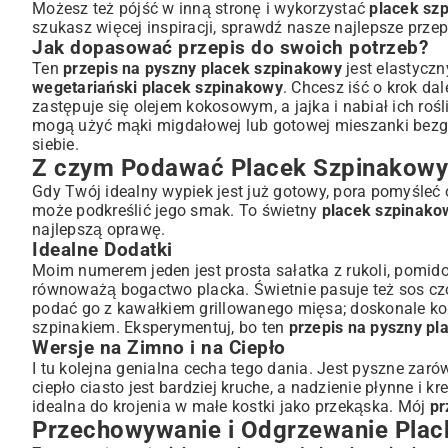
Możesz też pójść w inną stronę i wykorzystać
placek sz
szukasz więcej inspiracji, sprawdź nasze
najlepsze przep
Jak dopasować przepis do swoich potrzeb?
Ten
przepis na pyszny placek szpinakowy
jest elastyczn
wegetariański placek szpinakowy
. Chcesz iść o krok dal
zastępuje się olejem kokosowym, a jajka i nabiał ich ro
mogą użyć mąki migdałowej lub gotowej mieszanki bezgl
siebie.
Z czym Podawać Placek Szpinakowy
Gdy Twój idealny wypiek jest już gotowy, pora pomyśleć
może podkreślić jego smak. To świetny
placek szpinako
najlepszą oprawę.
Idealne Dodatki
Moim numerem jeden jest prosta sałatka z rukoli, pomido
równoważą bogactwo placka. Świetnie pasuje też sos czo
podać go z kawałkiem grillowanego mięsa; doskonale ko
szpinakiem
. Eksperymentuj, bo ten
przepis na pyszny pl
Wersje na Zimno i na Ciepło
I tu kolejna genialna cecha tego dania. Jest pyszne zaró
ciepło ciasto jest bardziej kruche, a nadzienie płynne i 
idealna do krojenia w małe kostki jako przekąska. Mój
pr
Przechowywanie i Odgrzewanie Pla