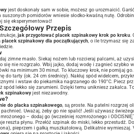
owy
jest doskonały sam w sobie, możesz go urozmaicić. Gar
h suszonych pomidorów wniesie słodko-kwaśną nutę. Odrobin
ój się eksperymentować!
 Szczegółowy Przepis
trukcje,
jak przygotować placek szpinakowy krok po kroku
.
a placek szpinakowy dla początkujących
, o ile trzymasz się 
iedzie.
w
daj zimne masło. Siekaj nożem lub rozcieraj palcami, aż uzy
się nie rozgrzało. Wbij jajko, dodaj wodę i zagnieć szybko w
odówki na minimum 30 minut. To kluczowy krok, nie pomijaj go
ę do tarty (ok. 24 cm średnicy). Nakłuj spód widelcem, przyk
icznymi i wstaw do piekarnika nagrzanego do 190°C. Piecz prz
aż spód lekko się zarumieni. Dzięki temu unikniesz zakalca. To
cek szpinakowy
jest niezawodny.
we?
enie do placka szpinakowego
, są proste. Na patelni rozgrzej ol
 pachnieć. Uważaj, żeby go nie spalić! Jeśli używasz świeżeg
śli mrożonego – dodaj go (wcześniej rozmrożonego i ODCISNI
e reszta płynu. Przełóż szpinak do miski, lekko przestudź. 
 słona), pieprzem i gałką muszkatołową. Delikatnie wymieszaj. V
kowy
opiera się na prostocie i jakości.