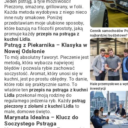
Jeden pstrąg, a tyle możliwości!
Pieczony, smażony, grillowany, w folii.
Każda metoda wydobywa z niego nieco
inne nuty smakowe. Poniżej
przedstawiam moje ulubione sposoby,
które bazują na filozofii prostoty, jaką
Cennik samochodów Por
promuje każdy
przepis na pstrąga z
najbardziej budżetowe?
kuchni Lidla
.
Pstrąg z Piekarnika – Klasyka w
Nowej Odsłonie
To mój absolutny faworyt. Pieczenie jest
metodą, która wybacza najwięcej
błędów i pozwala rybie zachować
soczystość. Aromat, który unosi się w
kuchni, jest po prostu obłędny. To danie,
które robi się praktycznie samo. To
Hale przemysłowe a wyt
inwestycji
właśnie ten
przepis na pstrąga z kuchni
Lidla
przekonał moją rodzinę do
regularnego jedzenia ryb. Każdy
pstrąg
pieczony z ziołami z kuchni Lidla
to
małe, domowe święto.
Marynata Idealna – Klucz do
Soczystego Pstrąga