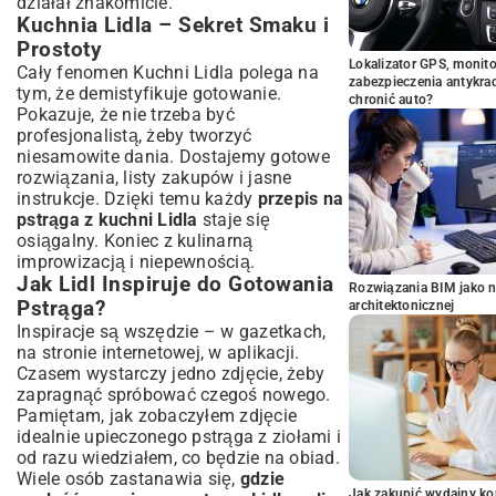
działał znakomicie.
Kuchnia Lidla – Sekret Smaku i
Prostoty
Lokalizator GPS, monito
Cały fenomen Kuchni Lidla polega na
zabezpieczenia antykra
tym, że demistyfikuje gotowanie.
chronić auto?
Pokazuje, że nie trzeba być
profesjonalistą, żeby tworzyć
niesamowite dania. Dostajemy gotowe
rozwiązania, listy zakupów i jasne
instrukcje. Dzięki temu każdy
przepis na
pstrąga z kuchni Lidla
staje się
osiągalny. Koniec z kulinarną
improwizacją i niepewnością.
Jak Lidl Inspiruje do Gotowania
Rozwiązania BIM jako n
Pstrąga?
architektonicznej
Inspiracje są wszędzie – w gazetkach,
na stronie internetowej, w aplikacji.
Czasem wystarczy jedno zdjęcie, żeby
zapragnąć spróbować czegoś nowego.
Pamiętam, jak zobaczyłem zdjęcie
idealnie upieczonego pstrąga z ziołami i
od razu wiedziałem, co będzie na obiad.
Wiele osób zastanawia się,
gdzie
Jak zakupić wydajny ko