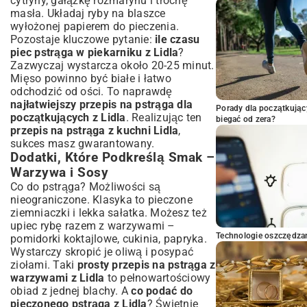
cytryny, gałązkę rozmarynu i trochę
masła. Układaj ryby na blaszce
wyłożonej papierem do pieczenia.
Pozostaje kluczowe pytanie:
ile czasu
piec pstrąga w piekarniku z Lidla
?
Zazwyczaj wystarcza około 20-25 minut.
Mięso powinno być białe i łatwo
odchodzić od ości. To naprawdę
najłatwiejszy przepis na pstrąga dla
Porady dla początkując
początkujących z Lidla
. Realizując ten
biegać od zera?
przepis na pstrąga z kuchni Lidla
,
sukces masz gwarantowany.
Dodatki, Które Podkreślą Smak –
Warzywa i Sosy
Co do pstrąga? Możliwości są
nieograniczone. Klasyka to pieczone
ziemniaczki i lekka sałatka. Możesz też
upiec rybę razem z warzywami –
Technologie oszczędzan
pomidorki koktajlowe, cukinia, papryka.
Wystarczy skropić je oliwą i posypać
ziołami. Taki
prosty przepis na pstrąga z
warzywami z Lidla
to pełnowartościowy
obiad z jednej blachy. A
co podać do
pieczonego pstrąga z Lidla
? Świetnie