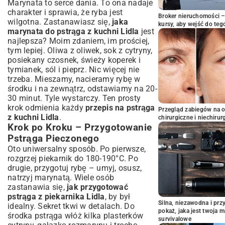
Marynata to serce dania. To ona nadaje
charakter i sprawia, że ryba jest
Broker nieruchomości – 
wilgotna. Zastanawiasz się,
jaka
kursy, aby wejść do teg
marynata do pstrąga z kuchni Lidla
jest
najlepsza? Moim zdaniem, im prościej,
tym lepiej. Oliwa z oliwek, sok z cytryny,
posiekany czosnek, świeży koperek i
tymianek, sól i pieprz. Nic więcej nie
trzeba. Mieszamy, nacieramy rybę w
środku i na zewnątrz, odstawiamy na 20-
30 minut. Tyle wystarczy. Ten prosty
krok odmienia każdy
przepis na pstrąga
Przegląd zabiegów na 
z kuchni Lidla
.
chirurgiczne i niechirur
Krok po Kroku – Przygotowanie
Pstrąga Pieczonego
Oto uniwersalny sposób. Po pierwsze,
rozgrzej piekarnik do 180-190°C. Po
drugie, przygotuj rybę – umyj, osusz,
natrzyj marynatą. Wiele osób
zastanawia się,
jak przygotować
pstrąga z piekarnika Lidla
, by był
Silna, niezawodna i pr
idealny. Sekret tkwi w detalach. Do
pokaż, jaka jest twoja 
środka pstrąga włóż kilka plasterków
survivalowe