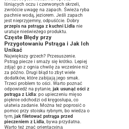
lśniących oczu i czerwonych skrzeli,
zwróćcie uwagę na zapach. Świeża ryba
pachnie wodą, jeziorem. Jeśli zapach
jest nieprzyjemny, odpuśćcie. Dobry
przepis na pstrąga z kuchni Lidla
nie
uratuje nieświeżego produktu.
Częste Błędy przy
Przygotowaniu Pstrąga i Jak Ich
Unikać
Największy grzech? Przesuszenie.
Pstrąg piecze i smaży się krótko. Lepiej
zdjąć go z ognia chwilę za wcześnie niż
za późno. Drugi błąd to zbyt wiele
dodatków, które zabijają jego smak.
Trzeci problem to ości. Warto poznać
odpowiedź na pytanie,
jak usunąć ości z
pstrąga z Lidla
: po upieczeniu mięso
pięknie odchodzi od kręgosłupa, co
ułatwia zadanie. Można też poprosić o
pomoc przy stoisku rybnym, bo wiedza o
tym,
jak filetować pstrąga przed
pieczeniem z Lidla
, bywa przydatna.
Warto też znać orientacyjną