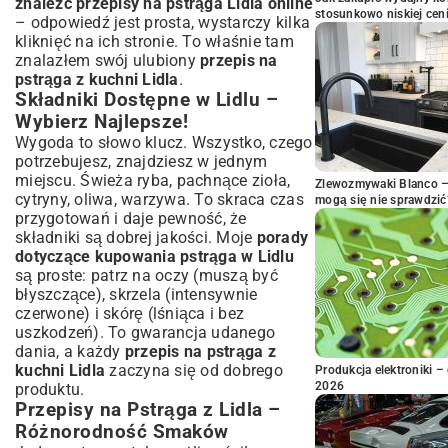
znaleźć przepisy na pstrąga Lidla online
stosunkowo niskiej cen
– odpowiedź jest prosta, wystarczy kilka
kliknięć na ich stronie. To właśnie tam
znalazłem swój ulubiony
przepis na
pstrąga z kuchni Lidla
.
Składniki Dostępne w Lidlu –
Wybierz Najlepsze!
Wygoda to słowo klucz. Wszystko, czego
potrzebujesz, znajdziesz w jednym
miejscu. Świeża ryba, pachnące zioła,
Zlewozmywaki Blanco – 
cytryny, oliwa, warzywa. To skraca czas
mogą się nie sprawdzić
przygotowań i daje pewność, że
składniki są dobrej jakości. Moje
porady
dotyczące kupowania pstrąga w Lidlu
są proste: patrz na oczy (muszą być
błyszczące), skrzela (intensywnie
czerwone) i skórę (lśniąca i bez
uszkodzeń). To gwarancja udanego
dania, a każdy
przepis na pstrąga z
kuchni Lidla
zaczyna się od dobrego
Produkcja elektroniki – 
2026
produktu.
Przepisy na Pstrąga z Lidla –
Różnorodność Smaków