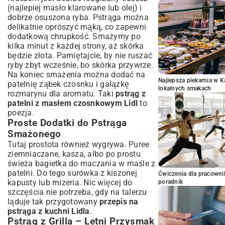
(najlepiej masło klarowane lub olej) i
dobrze osuszona ryba. Pstrąga można
delikatnie oprószyć mąką, co zapewni
dodatkową chrupkość. Smażymy po
kilka minut z każdej strony, aż skórka
będzie złota. Pamiętajcie, by nie ruszać
ryby zbyt wcześnie, bo skórka przywrze.
Na koniec smażenia można dodać na
Najlepsza piekarnia w 
patelnię ząbek czosnku i gałązkę
lokalnych smakach
rozmarynu dla aromatu. Taki
pstrąg z
patelni z masłem czosnkowym Lidl
to
poezja.
Proste Dodatki do Pstrąga
Smażonego
Tutaj prostota również wygrywa. Puree
ziemniaczane, kasza, albo po prostu
świeża bagietka do maczania w maśle z
patelni. Do tego surówka z kiszonej
Ćwiczenia dla pracown
kapusty lub mizeria. Nic więcej do
poradnik
szczęścia nie potrzeba, gdy na talerzu
ląduje tak przygotowany
przepis na
pstrąga z kuchni Lidla
.
Pstrąg z Grilla – Letni Przysmak