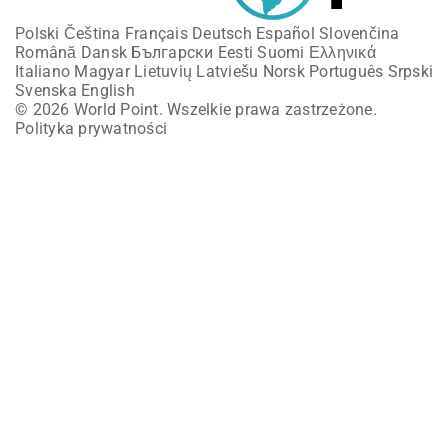
Polski
Čeština
Français
Deutsch
Español
Slovenčina
Română
Dansk
Български
Eesti
Suomi
Ελληνικά
Italiano
Magyar
Lietuvių
Latviešu
Norsk
Português
Srpski
Svenska
English
© 2026 World Point. Wszelkie prawa zastrzeżone.
Polityka prywatności