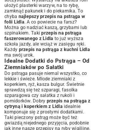
ułożyć plasterki warzyw, na to rybę,
zamknąć pakunek i do piekarnika. To
chyba
najlepszy przepis na pstrąga w
folii Lidla
. A co powiecie na farsz?
Można go nadziać kaszą, grzybami lub
szpinakiem. Taki
przepis na pstrąga
faszerowanego z Lidla
to już wyższa
szkoła jazdy, ale wciąż w zasięgu ręki.
Każdy
przepis na pstrąga z kuchni Lidla
ma swój urok.
Idealne Dodatki do Pstrąga – Od
Ziemniaków po Sałatki
Do pstrąga pasuje niemal wszystko, co
lekkie i świeże. Młode ziemniaki z
koperkiem, ryż, kasza bulgur. Świetnie
sprawdzą się też szparagi, fasolka
szparagowa czy sałatka z rukoli i
pomidorków. Dobry
przepis na pstrąga z
cytryną i koperkiem z Lidla
idealnie
komponuje się z prostymi dodatkami.
Taki pieczony pstrąg może być też
gwiazdą niejednego przyjęcia, podobnie
jak inne nasze
przepisy na ryby wigilijne
.