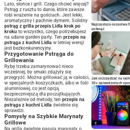
Lato, słońce i grill. Czego chcieć więcej?
Pstrąg z rusztu to danie, które zawsze
robi wrażenie na gościach. Jest lekki,
aromatyczny i pachnie dymem. Solidny
Najczęstsze oszustwa f
pstrąg z grilla przepis Lidla krok po
uniknąć
kroku
to wszystko, czego potrzebujesz
na udane garden party. Ten
przepis na
pstrąga z kuchni Lidla
w letniej wersji
jest bezkonkurencyjny.
Przygotowanie Pstrąga do
Grillowania
Rybę trzeba zamarynować nieco
wcześniej, by smaki zdążyły się
przegryźć. Można grillować ją w całości,
Jak oszczędzać na rac
w specjalnych koszyczkach, albo w folii
30+ sprawdzonych sp
aluminiowej, co jest opcją
bezpieczniejszą dla początkujących.
Niezależnie od metody, ten
przepis na
pstrąga z kuchni Lidla
świetnie się
sprawdzi.
Pomysły na Szybkie Marynaty
Grillowe
Na grilla świetnie pasują marynaty o