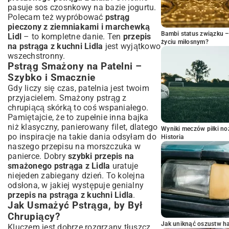
pasuje sos czosnkowy na bazie jogurtu.
Polecam też wypróbować
pstrąg
pieczony z ziemniakami i marchewką
Bambi status związku 
Lidl
– to kompletne danie. Ten
przepis
życiu miłosnym?
na pstrąga z kuchni Lidla
jest wyjątkowo
wszechstronny.
Pstrąg Smażony na Patelni –
Szybko i Smacznie
Gdy liczy się czas, patelnia jest twoim
przyjacielem. Smażony pstrąg z
chrupiącą skórką to coś wspaniałego.
Pamiętajcie, że to zupełnie inna bajka
niż klasyczny, panierowany filet, dlatego
Wyniki meczów piłki noż
po inspiracje na takie dania odsyłam do
Historia
naszego
przepisu na morszczuka w
panierce
. Dobry
szybki przepis na
smażonego pstrąga z Lidla
uratuje
niejeden zabiegany dzień. To kolejna
odsłona, w jakiej występuje genialny
przepis na pstrąga z kuchni Lidla
.
Jak Usmażyć Pstrąga, by Był
Chrupiący?
Jak uniknąć oszustw h
Kluczem jest dobrze rozgrzany tłuszcz