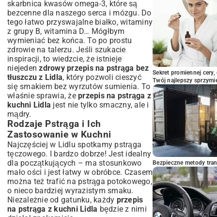
skarbnica kwasów omega-3, które są
Sekrety Mistrzów Kuchni – Pstrąg Zawsze
bezcenne dla naszego serca i mózgu. Do
Udany!
tego łatwo przyswajalne białko, witaminy
Jak Wybrać Świeżego Pstrąga?
z grupy B, witamina D… Mógłbym
Częste Błędy przy Przygotowaniu Pstrąga
wymieniać bez końca. To po prostu
i Jak Ich Unikać
zdrowie na talerzu. Jeśli szukacie
Pstrąg z Lidla – Prosty Sposób na
inspiracji, to wiedzcie, że istnieje
Wyjątkowy Posiłek
niejeden
zdrowy przepis na pstrąga bez
Sekret promiennej cery,
tłuszczu z Lidla
, który pozwoli cieszyć
Twój najlepszy sprzymi
się smakiem bez wyrzutów sumienia. To
właśnie sprawia, że
przepis na pstrąga z
kuchni Lidla
jest nie tylko smaczny, ale i
mądry.
Rodzaje Pstrąga i Ich
Zastosowanie w Kuchni
Najczęściej w Lidlu spotkamy pstrąga
tęczowego. I bardzo dobrze! Jest idealny
dla początkujących – ma stosunkowo
Bezpieczne metody trans
mało ości i jest łatwy w obróbce. Czasem
można też trafić na pstrąga potokowego,
o nieco bardziej wyrazistym smaku.
Niezależnie od gatunku, każdy
przepis
na pstrąga z kuchni Lidla
będzie z nimi