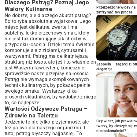
Pstrąg z Piekarnika – Klasyka w Nowej
Dlaczego Pstrąg? Poznaj Jego
Odsłonie
Przerzedzone włosy na 
Walory Kulinarne
Marynata Idealna – Klucz do Soczystego
zatrzymać ten proces
No dobrze, ale dlaczego akurat pstrąg?
Pstrąga
Bo to ryba absolutnie wyjątkowa. Jego
Krok po Kroku – Przygotowanie Pstrąga
mięso jest delikatne, zwarte i ma
Pieczonego
subtelny, lekko orzechowy smak, który
Dodatki, Które Podkreślą Smak – Warzywa
nie jest tak dominujący jak choćby w
i Sosy
przypadku łososia. Dzięki temu świetnie
Pstrąg Smażony na Patelni – Szybko i
komponuje się z ziołami, cytrusami i
Smacznie
warzywami. Pstrąg ma delikatniejszą
Jak Usmażyć Pstrąga, by Był Chrupiący?
strukturę niż łosoś, ale jeśli to właśnie on
Zeppelin – zegarki z l
jest Waszym faworytem, koniecznie
Proste Dodatki do Pstrąga Smażonego
elegancją
sprawdźcie nasze
przepisy na łososia
.
Pstrąg z Grilla – Letni Przysmak
Pstrąg nie wymaga skomplikowanych
Przygotowanie Pstrąga do Grillowania
technik kulinarnych, by pokazać pełnię
Pomysły na Szybkie Marynaty Grillowe
swojego smaku. Wystarczy kilka
prostych składników, by wydobyć z niego
Kreatywne Wariacje i Połączenia – Pstrąg
na Wiele Sposobów
to, co najlepsze.
Wartości Odżywcze Pstrąga –
Pstrąg w Foli, na Parze lub Faszerowany –
Eksperymentuj w Kuchni!
Zdrowie na Talerzu
Idealne Dodatki do Pstrąga – Od
Jedzenie to nie tylko przyjemność, ale
Czy wiesz, jak prawidł
Ziemniaków po Sałatki
twarzy, by cieszyć się 
też paliwo dla naszego organizmu. I
niedoskonałości?
tutaj pstrąg błyszczy najjaśniej. To
Jakie Wino Pasuje do Pstrąga?