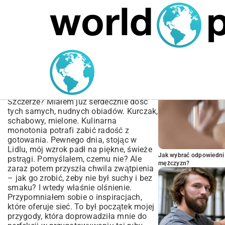
MARIUSZ ŁAMAGA
05.10.2025
SPORT
POPULARNE A
Przepis na pstrąga z
Kuchni Lidla – Proste i
Pyszne Danie
Szczerze? Miałem już serdecznie dość
tych samych, nudnych obiadów. Kurczak,
schabowy, mielone. Kulinarna
monotonia potrafi zabić radość z
gotowania. Pewnego dnia, stojąc w
Lidlu, mój wzrok padł na piękne, świeże
Jak wybrać odpowiedni 
pstrągi. Pomyślałem, czemu nie? Ale
mężczyzn?
zaraz potem przyszła chwila zwątpienia
– jak go zrobić, żeby nie był suchy i bez
smaku? I wtedy właśnie olśnienie.
Przypomniałem sobie o inspiracjach,
które oferuje sieć. To był początek mojej
przygody, która doprowadziła mnie do