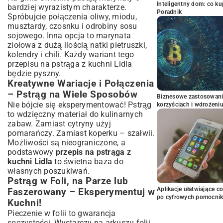
Inteligentny dom: co k
bardziej wyrazistym charakterze.
Poradnik
Spróbujcie połączenia oliwy, miodu,
musztardy, czosnku i odrobiny sosu
sojowego. Inna opcja to marynata
ziołowa z dużą ilością natki pietruszki,
kolendry i chili. Każdy wariant tego
przepisu na pstrąga z kuchni Lidla
będzie pyszny.
Kreatywne Wariacje i Połączenia
– Pstrąg na Wiele Sposobów
Biznesowe zastosowani
Nie bójcie się eksperymentować! Pstrąg
korzyściach i wdrożeni
to wdzięczny materiał do kulinarnych
zabaw. Zamiast cytryny użyj
pomarańczy. Zamiast koperku – szałwii.
Możliwości są nieograniczone, a
podstawowy
przepis na pstrąga z
kuchni Lidla
to świetna baza do
własnych poszukiwań.
Pstrąg w Foli, na Parze lub
Aplikacje ułatwiające c
Faszerowany – Eksperymentuj w
po cyfrowych pomocni
Kuchni!
Pieczenie w folii to gwarancja
soczystości. Wystarczy na arkuszu folii