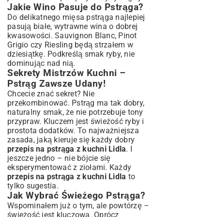
Jakie Wino Pasuje do Pstrąga?
Do delikatnego mięsa pstrąga najlepiej
pasują białe, wytrawne wina o dobrej
kwasowości. Sauvignon Blanc, Pinot
Grigio czy Riesling będą strzałem w
dziesiątkę. Podkreślą smak ryby, nie
dominując nad nią.
Sekrety Mistrzów Kuchni –
Pstrąg Zawsze Udany!
Chcecie znać sekret? Nie
przekombinować. Pstrąg ma tak dobry,
naturalny smak, że nie potrzebuje tony
przypraw. Kluczem jest świeżość ryby i
prostota dodatków. To najważniejsza
zasada, jaką kieruje się każdy dobry
przepis na pstrąga z kuchni Lidla
. I
jeszcze jedno – nie bójcie się
eksperymentować z ziołami. Każdy
przepis na pstrąga z kuchni Lidla
to
tylko sugestia.
Jak Wybrać Świeżego Pstrąga?
Wspominałem już o tym, ale powtórzę –
świeżość jest kluczowa. Oprócz