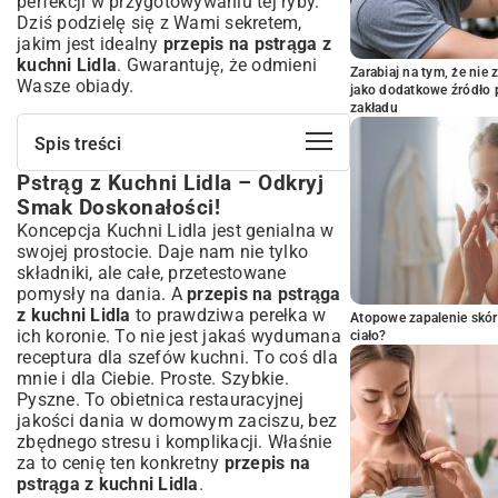
perfekcji w przygotowywaniu tej ryby.
Dziś podzielę się z Wami sekretem,
jakim jest idealny
przepis na pstrąga z
kuchni Lidla
. Gwarantuję, że odmieni
Zarabiaj na tym, że ni
Wasze obiady.
jako dodatkowe źródło 
zakładu
Spis treści
Pstrąg z Kuchni Lidla – Odkryj
Pstrąg z Kuchni Lidla – Odkryj Smak
Doskonałości!
Smak Doskonałości!
Dlaczego Pstrąg? Poznaj Jego Walory
Koncepcja Kuchni Lidla jest genialna w
Kulinarne
swojej prostocie. Daje nam nie tylko
Wartości Odżywcze Pstrąga – Zdrowie na
składniki, ale całe, przetestowane
Talerzu
pomysły na dania. A
przepis na pstrąga
z kuchni Lidla
Rodzaje Pstrąga i Ich Zastosowanie w
to prawdziwa perełka w
Atopowe zapalenie skór
Kuchni
ich koronie. To nie jest jakaś wydumana
ciało?
receptura dla szefów kuchni. To coś dla
Kuchnia Lidla – Sekret Smaku i Prostoty
mnie i dla Ciebie. Proste. Szybkie.
Jak Lidl Inspiruje do Gotowania Pstrąga?
Pyszne. To obietnica restauracyjnej
Składniki Dostępne w Lidlu – Wybierz
jakości dania w domowym zaciszu, bez
Najlepsze!
zbędnego stresu i komplikacji. Właśnie
Przepisy na Pstrąga z Lidla –
za to cenię ten konkretny
przepis na
Różnorodność Smaków
pstrąga z kuchni Lidla
.