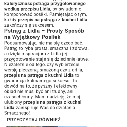
kaloryczność pstrąga przygotowanego
według przepisu Lidla
, by świadomie
komponować posiłki. Pamiętając o tym,
każdy
przepis na pstrąga z kuchni Lidla
zakończy się sukcesem.
Pstrąg z Lidla – Prosty Sposób
na Wyjątkowy Posiłek
Podsumowując, nie ma się czego bać.
Pstrąg to ryba prosta, smaczna i zdrowa,
a dzięki inspiracjom z Lidla jej
przygotowanie staje się dziecinnie łatwe.
Niezależnie od tego, czy wybierzecie
wersję pieczoną, smażoną czy z grilla,
przepis na pstrąga z kuchni Lidla
to
gwarancja kulinarnego sukcesu. To
dowód na to, że pyszny i efektowny
obiad nie musi być ani trudny, ani
czasochłonny. Mam nadzieję, że mój
ulubiony
przepis na pstrąga z kuchni
Lidla
zainspiruje Was do działania.
Smacznego!
PRZECZYTAJ RÓWNIEŻ