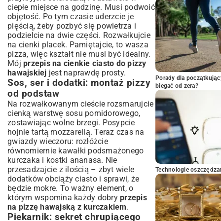
ciepłe miejsce na godzinę. Musi podwoić
objętość. Po tym czasie uderzcie je
pięścią, żeby pozbyć się powietrza i
podzielcie na dwie części. Rozwałkujcie
na cienki placek. Pamiętajcie, to wasza
pizza, więc kształt nie musi być idealny.
Mój
przepis na cienkie ciasto do pizzy
hawajskiej
jest naprawdę prosty.
Porady dla początkując
Sos, ser i dodatki: montaż pizzy
biegać od zera?
od podstaw
Na rozwałkowanym cieście rozsmarujcie
cienką warstwę sosu pomidorowego,
zostawiając wolne brzegi. Posypcie
hojnie tartą mozzarellą. Teraz czas na
gwiazdy wieczoru: rozłóżcie
równomiernie kawałki podsmażonego
kurczaka i kostki ananasa. Nie
przesadzajcie z ilością – zbyt wiele
Technologie oszczędzan
dodatków obciąży ciasto i sprawi, że
będzie mokre. To ważny element, o
którym wspomina każdy dobry
przepis
na pizzę hawajską z kurczakiem
.
Piekarnik: sekret chrupiącego