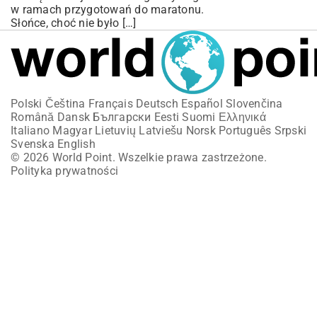
w ramach przygotowań do maratonu.
Słońce, choć nie było […]
Polski
Čeština
Français
Deutsch
Español
Slovenčina
Română
Dansk
Български
Eesti
Suomi
Ελληνικά
Italiano
Magyar
Lietuvių
Latviešu
Norsk
Português
Srpski
Svenska
English
© 2026 World Point. Wszelkie prawa zastrzeżone.
Polityka prywatności