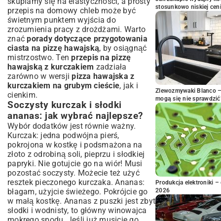
skupiamy się na elastyczności, a
prosty
stosunkowo niskiej cen
przepis na domowy chleb
może być
świetnym punktem wyjścia do
zrozumienia pracy z drożdżami. Warto
znać
porady dotyczące przygotowania
ciasta na pizzę hawajską
, by osiągnąć
mistrzostwo. Ten
przepis na pizzę
hawajską z kurczakiem
zadziała
zarówno w wersji
pizza hawajska z
kurczakiem na grubym cieście
, jak i
Zlewozmywaki Blanco – 
cienkim.
mogą się nie sprawdzić
Soczysty kurczak i słodki
ananas: jak wybrać najlepsze?
Wybór dodatków jest równie ważny.
Kurczak: jedna podwójna pierś,
pokrojona w kostkę i podsmażona na
złoto z odrobiną soli, pieprzu i słodkiej
papryki. Nie gotujcie go na wiór! Musi
pozostać soczysty. Możecie też użyć
resztek pieczonego kurczaka. Ananas:
Produkcja elektroniki – 
błagam, użyjcie świeżego. Pokrójcie go
2026
w małą kostkę. Ananas z puszki jest zbyt
słodki i wodnisty, to główny winowajca
mokrego spodu. Jeśli już musicie go