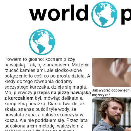
MARIUSZ ŁAMAGA
05.10.2025
SPORT
POPULARNE A
Przepis na pizzę hawajską
z kurczakiem: Sekrety
idealnego smaku
Powiem to głośno: kocham pizzę
hawajską. Tak, tę z ananasem. Możecie
rzucać kamieniami, ale słodko-słone
połączenie to coś, co po prostu działa. A
kiedy do tego równania dodamy
soczystego kurczaka, dzieje się magia.
Jak wybrać odpowiedni 
Mój pierwszy
przepis na pizzę hawajską
mężczyzn?
z kurczakiem
był, mówiąc delikatnie,
kompletną porażką. Ciasto twarde jak
skała, ananas puścił tyle wody, że
powstała zupa, a całość skończyła w
koszu. Ale nie poddałem się. Przez lata
udoskonalałem metodę, walczyłem z