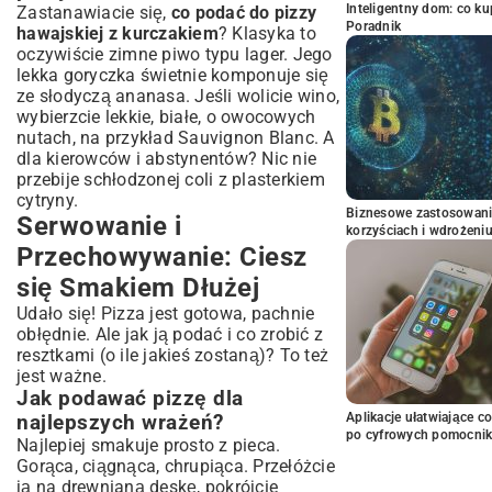
Inteligentny dom: co k
Zastanawiacie się,
co podać do pizzy
Poradnik
hawajskiej z kurczakiem
? Klasyka to
oczywiście zimne piwo typu lager. Jego
lekka goryczka świetnie komponuje się
ze słodyczą ananasa. Jeśli wolicie wino,
wybierzcie lekkie, białe, o owocowych
nutach, na przykład Sauvignon Blanc. A
dla kierowców i abstynentów? Nic nie
przebije schłodzonej coli z plasterkiem
cytryny.
Biznesowe zastosowani
Serwowanie i
korzyściach i wdrożeni
Przechowywanie: Ciesz
się Smakiem Dłużej
Udało się! Pizza jest gotowa, pachnie
obłędnie. Ale jak ją podać i co zrobić z
resztkami (o ile jakieś zostaną)? To też
jest ważne.
Jak podawać pizzę dla
Aplikacje ułatwiające c
najlepszych wrażeń?
po cyfrowych pomocni
Najlepiej smakuje prosto z pieca.
Gorąca, ciągnąca, chrupiąca. Przełóżcie
ją na drewnianą deskę, pokrójcie