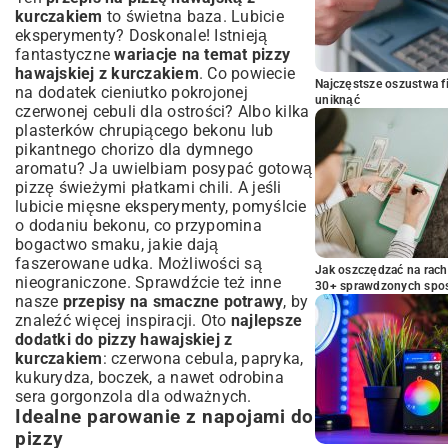
kurczakiem
to świetna baza. Lubicie
eksperymenty? Doskonale! Istnieją
fantastyczne
wariacje na temat pizzy
hawajskiej z kurczakiem
. Co powiecie
Najczęstsze oszustwa f
na dodatek cieniutko pokrojonej
uniknąć
czerwonej cebuli dla ostrości? Albo kilka
plasterków chrupiącego bekonu lub
pikantnego chorizo dla dymnego
aromatu? Ja uwielbiam posypać gotową
pizzę świeżymi płatkami chili. A jeśli
lubicie mięsne eksperymenty, pomyślcie
o dodaniu bekonu, co przypomina
bogactwo smaku, jakie dają
faszerowane udka
. Możliwości są
Jak oszczędzać na rac
nieograniczone. Sprawdźcie też inne
30+ sprawdzonych sp
nasze
przepisy na smaczne potrawy
, by
znaleźć więcej inspiracji. Oto
najlepsze
dodatki do pizzy hawajskiej z
kurczakiem
: czerwona cebula, papryka,
kukurydza, boczek, a nawet odrobina
sera gorgonzola dla odważnych.
Idealne parowanie z napojami do
pizzy