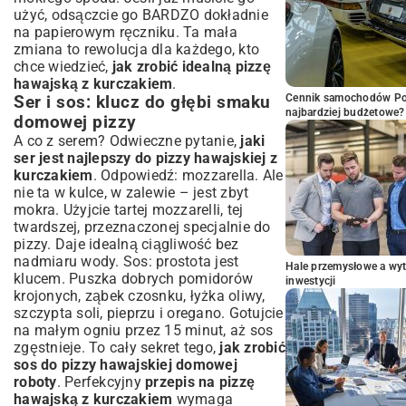
użyć, odsączcie go BARDZO dokładnie
na papierowym ręczniku. Ta mała
zmiana to rewolucja dla każdego, kto
chce wiedzieć,
jak zrobić idealną pizzę
hawajską z kurczakiem
.
Cennik samochodów Por
Ser i sos: klucz do głębi smaku
najbardziej budżetowe?
domowej pizzy
A co z serem? Odwieczne pytanie,
jaki
ser jest najlepszy do pizzy hawajskiej z
kurczakiem
. Odpowiedź: mozzarella. Ale
nie ta w kulce, w zalewie – jest zbyt
mokra. Użyjcie tartej mozzarelli, tej
twardszej, przeznaczonej specjalnie do
pizzy. Daje idealną ciągliwość bez
nadmiaru wody. Sos: prostota jest
Hale przemysłowe a wyt
klucem. Puszka dobrych pomidorów
inwestycji
krojonych, ząbek czosnku, łyżka oliwy,
szczypta soli, pieprzu i oregano. Gotujcie
na małym ogniu przez 15 minut, aż sos
zgęstnieje. To cały sekret tego,
jak zrobić
sos do pizzy hawajskiej domowej
roboty
. Perfekcyjny
przepis na pizzę
hawajską z kurczakiem
wymaga