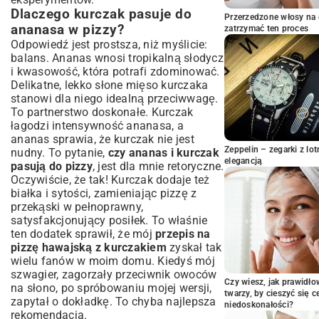
Ser i sos: klucz do głębi smaku domowej
Dlaczego kurczak pasuje do
pizzy
Przerzedzone włosy na 
ananasa w pizzy?
zatrzymać ten proces
Krok po Kroku: Jak Przygotować Pizzę
Odpowiedź jest prostsza, niż myślicie:
Hawajską z Kurczakiem
balans. Ananas wnosi tropikalną słodycz
Przygotowanie ciasta i jego rozwałkowanie
i kwasowość, która potrafi zdominować.
Sos, ser i dodatki: montaż pizzy od
Delikatne, lekko słone mięso kurczaka
podstaw
stanowi dla niego idealną przeciwwagę.
Piekarnik: sekret chrupiącego spodu i
To partnerstwo doskonałe. Kurczak
idealnie roztopionego sera
łagodzi intensywność ananasa, a
Wskazówki Eksperta: Dopracuj Swój
ananas sprawia, że kurczak nie jest
Przepis na Perfekcję
Zeppelin – zegarki z l
nudny. To pytanie,
czy ananas i kurczak
elegancją
pasują do pizzy
, jest dla mnie retoryczne.
Jak uniknąć mokrego spodu pizzy?
Oczywiście, że tak! Kurczak dodaje też
Wariacje smakowe: co dodać, by zachwycić
białka i sytości, zamieniając pizzę z
podniebienia?
przekąski w pełnoprawny,
Idealne parowanie z napojami do pizzy
satysfakcjonujący posiłek. To właśnie
Serwowanie i Przechowywanie: Ciesz się
ten dodatek sprawił, że mój
przepis na
Smakiem Dłużej
pizzę hawajską z kurczakiem
zyskał tak
Jak podawać pizzę dla najlepszych
wielu fanów w moim domu. Kiedyś mój
wrażeń?
szwagier, zagorzały przeciwnik owoców
Czy wiesz, jak prawidł
na słono, po spróbowaniu mojej wersji,
Czy pizzę hawajską z kurczakiem można
twarzy, by cieszyć się 
mrozić?
zapytał o dokładkę. To chyba najlepsza
niedoskonałości?
rekomendacja.
Podsumowanie: Twoja Domowa Pizza