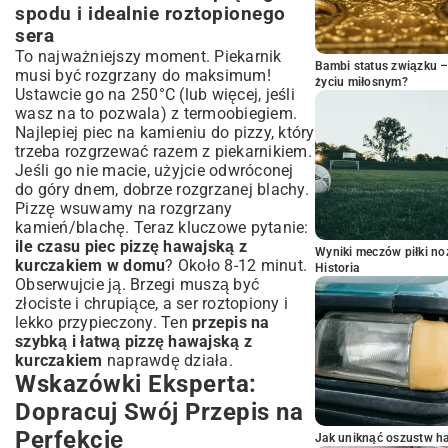
spodu i idealnie roztopionego
sera
To najważniejszy moment. Piekarnik
Bambi status związku 
musi być rozgrzany do maksimum!
życiu miłosnym?
Ustawcie go na 250°C (lub więcej, jeśli
wasz na to pozwala) z termoobiegiem.
Najlepiej piec na kamieniu do pizzy, który
trzeba rozgrzewać razem z piekarnikiem.
Jeśli go nie macie, użyjcie odwróconej
do góry dnem, dobrze rozgrzanej blachy.
Pizzę wsuwamy na rozgrzany
kamień/blachę. Teraz kluczowe pytanie:
ile czasu piec pizzę hawajską z
Wyniki meczów piłki noż
kurczakiem w domu
? Około 8-12 minut.
Historia
Obserwujcie ją. Brzegi muszą być
złociste i chrupiące, a ser roztopiony i
lekko przypieczony. Ten
przepis na
szybką i łatwą pizzę hawajską z
kurczakiem
naprawdę działa.
Wskazówki Eksperta:
Dopracuj Swój Przepis na
Perfekcję
Jak uniknąć oszustw h