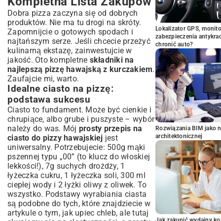
Kompletna Lista Zakupów
Dobra pizza zaczyna się od dobrych
produktów. Nie ma tu drogi na skróty.
Lokalizator GPS, monito
Zapomnijcie o gotowych spodach i
zabezpieczenia antykra
najtańszym serze. Jeśli chcecie przeżyć
chronić auto?
kulinarną ekstazę, zainwestujcie w
jakość. Oto kompletne
składniki na
najlepszą pizzę hawajską z kurczakiem
.
Zaufajcie mi, warto.
Idealne ciasto na pizzę:
podstawa sukcesu
Ciasto to fundament. Może być cienkie i
chrupiące, albo grube i puszyste – wybór
należy do was. Mój
prosty przepis na
Rozwiązania BIM jako n
architektonicznej
ciasto do pizzy hawajskiej
jest
uniwersalny. Potrzebujecie: 500g mąki
pszennej typu „00” (to klucz do włoskiej
lekkości!), 7g suchych drożdży, 1
łyżeczka cukru, 1 łyżeczka soli, 300 ml
ciepłej wody i 2 łyżki oliwy z oliwek. To
wszystko. Podstawy wyrabiania ciasta
są podobne do tych, które znajdziecie w
artykule o tym, jak upiec chleb, ale tutaj
Jak zakupić wydajny ko