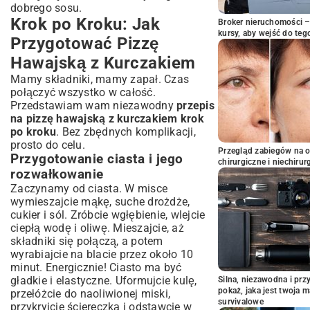
dobrego sosu.
Krok po Kroku: Jak
Broker nieruchomości – 
kursy, aby wejść do teg
Przygotować Pizzę
Hawajską z Kurczakiem
Mamy składniki, mamy zapał. Czas
połączyć wszystko w całość.
Przedstawiam wam niezawodny
przepis
na pizzę hawajską z kurczakiem krok
po kroku
. Bez zbędnych komplikacji,
prosto do celu.
Przegląd zabiegów na 
Przygotowanie ciasta i jego
chirurgiczne i niechirur
rozwałkowanie
Zaczynamy od ciasta. W misce
wymieszajcie mąkę, suche drożdże,
cukier i sól. Zróbcie wgłębienie, wlejcie
ciepłą wodę i oliwę. Mieszajcie, aż
składniki się połączą, a potem
wyrabiajcie na blacie przez około 10
minut. Energicznie! Ciasto ma być
gładkie i elastyczne. Uformujcie kulę,
Silna, niezawodna i pr
pokaż, jaka jest twoja 
przełóżcie do naoliwionej miski,
survivalowe
przykryjcie ściereczką i odstawcie w