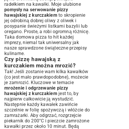
radełkiem na kawałki. Moje ulubione
pomysły na serwowanie pizzy
hawajskiej z kurczakiem
to skropienie
jej odrobiną dobrej oliwy z oliwek i
posypanie świeżymi listkami bazylii lub
oregano. Proste, a robi ogromną różnicę.
Taka domowa pizza to hit każdej
imprezy, niemal tak uniwersalny jak
nasze sprawdzone
świąteczne przepisy
kulinarne
.
Czy pizzę hawajską z
kurczakiem można mrozić?
Tak! Jeśli zostanie wam kilka kawałków
(co jest mało prawdopodobne), możecie
je zamrozić. Kluczowe w temacie
mrożenie i odgrzewanie pizzy
hawajskiej z kurczakiem
jest to, by
najpierw całkowicie ją wystudzić.
Następnie każdy kawałek zawińcie
szczelnie w folię spożywczą i włóżcie do
zamrażarki. Aby odgrzać, rozgrzejcie
piekarnik do 200°C i pieczcie zamrożone
kawałki przez około 10 minut. Będą