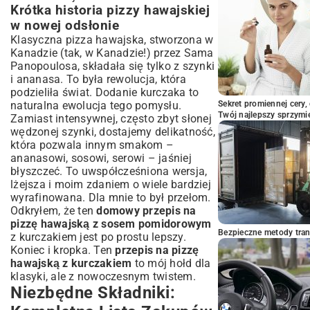
Krótka historia pizzy hawajskiej
Hawajska z Kurczakiem Gotowa!
w nowej odsłonie
Klasyczna pizza hawajska, stworzona w
Kanadzie (tak, w Kanadzie!) przez Sama
Panopoulosa, składała się tylko z szynki
i ananasa. To była rewolucja, która
podzieliła świat. Dodanie kurczaka to
naturalna ewolucja tego pomysłu.
Sekret promiennej cery,
Twój najlepszy sprzymi
Zamiast intensywnej, często zbyt słonej
wędzonej szynki, dostajemy delikatność,
która pozwala innym smakom –
ananasowi, sosowi, serowi – jaśniej
błyszczeć. To uwspółcześniona wersja,
lżejsza i moim zdaniem o wiele bardziej
wyrafinowana. Dla mnie to był przełom.
Odkryłem, że ten
domowy przepis na
pizzę hawajską z sosem pomidorowym
Bezpieczne metody trans
z kurczakiem jest po prostu lepszy.
Koniec i kropka. Ten
przepis na pizzę
hawajską z kurczakiem
to mój hołd dla
klasyki, ale z nowoczesnym twistem.
Niezbędne Składniki: