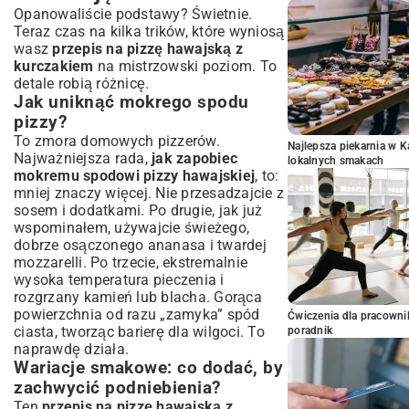
Opanowaliście podstawy? Świetnie.
Teraz czas na kilka trików, które wyniosą
wasz
przepis na pizzę hawajską z
kurczakiem
na mistrzowski poziom. To
detale robią różnicę.
Jak uniknąć mokrego spodu
pizzy?
To zmora domowych pizzerów.
Najlepsza piekarnia w 
Najważniejsza rada,
jak zapobiec
lokalnych smakach
mokremu spodowi pizzy hawajskiej
, to:
mniej znaczy więcej. Nie przesadzajcie z
sosem i dodatkami. Po drugie, jak już
wspominałem, używajcie świeżego,
dobrze osączonego ananasa i twardej
mozzarelli. Po trzecie, ekstremalnie
wysoka temperatura pieczenia i
rozgrzany kamień lub blacha. Gorąca
powierzchnia od razu „zamyka” spód
Ćwiczenia dla pracown
ciasta, tworząc barierę dla wilgoci. To
poradnik
naprawdę działa.
Wariacje smakowe: co dodać, by
zachwycić podniebienia?
Ten
przepis na pizzę hawajską z