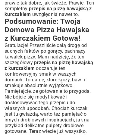
prawie tak dobre, jak świeże. Prawie. Ten
kompletny
przepis na pizzę hawajską z
kurczakiem
uwzględnia nawet to.
Podsumowanie: Twoja
Domowa Pizza Hawajska
z Kurczakiem Gotowa!
Gratulacje! Przeszliście całą drogę od
suchych faktów po gorący, pachnący
kawałek pizzy. Mam nadzieję, że ten
szczegółowy
przepis na pizzę hawajską
z kurczakiem
odczaruje ten
kontrowersyjny smak w waszych
domach. To danie, które łączy, bawi i
smakuje absolutnie wyjątkowo.
Pamiętajcie, że gotowanie to przygoda.
Nie bójcie się modyfikować i
dostosowywać tego przepisu do
własnych upodobań. Chociaż kurczak
jest tu gwiazdą, warto też pamiętać o
innych drobiowych inspiracjach, jak na
przykład delikatne
pulpety drobiowe
gotowane
. Teraz wiecie już wszystko.