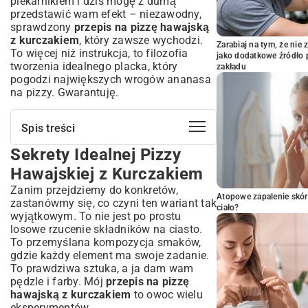
piekarnikiem i dziś mogę z dumą
przedstawić wam efekt – niezawodny,
sprawdzony
przepis na pizzę hawajską
z kurczakiem
, który zawsze wychodzi.
Zarabiaj na tym, że ni
To więcej niż instrukcja, to filozofia
jako dodatkowe źródło 
tworzenia idealnego placka, który
zakładu
pogodzi największych wrogów ananasa
na pizzy. Gwarantuję.
Spis treści
Sekrety Idealnej Pizzy
Sekrety Idealnej Pizzy Hawajskiej z
Kurczakiem
Hawajskiej z Kurczakiem
Dlaczego kurczak pasuje do ananasa w
Zanim przejdziemy do konkretów,
pizzy?
Atopowe zapalenie skór
zastanówmy się, co czyni ten wariant tak
Krótka historia pizzy hawajskiej w nowej
ciało?
wyjątkowym. To nie jest po prostu
odsłonie
losowe rzucenie składników na ciasto.
Niezbędne Składniki: Kompletna Lista
To przemyślana kompozycja smaków,
Zakupów
gdzie każdy element ma swoje zadanie.
Idealne ciasto na pizzę: podstawa sukcesu
To prawdziwa sztuka, a ja dam wam
pędzle i farby. Mój
przepis na pizzę
Soczysty kurczak i słodki ananas: jak
hawajską z kurczakiem
wybrać najlepsze?
to owoc wielu
eksperymentów.