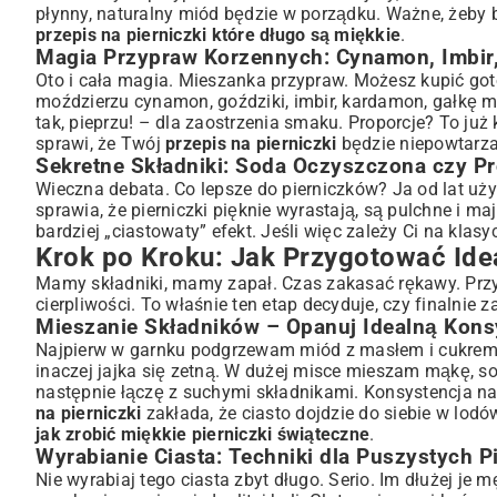
płynny, naturalny miód będzie w porządku. Ważne, żeby b
przepis na pierniczki które długo są miękkie
.
Magia Przypraw Korzennych: Cynamon, Imbir, 
Oto i cała magia. Mieszanka przypraw. Możesz kupić got
moździerzu cynamon, goździki, imbir, kardamon, gałkę m
tak, pieprzu! – dla zaostrzenia smaku. Proporcje? To ju
sprawi, że Twój
przepis na pierniczki
będzie niepowtarza
Sekretne Składniki: Soda Oczyszczona czy Pr
Wieczna debata. Co lepsze do pierniczków? Ja od lat uż
sprawia, że pierniczki pięknie wyrastają, są pulchne i m
bardziej „ciastowaty” efekt. Jeśli więc zależy Ci na kla
Krok po Kroku: Jak Przygotować Idea
Mamy składniki, mamy zapał. Czas zakasać rękawy. Przyg
cierpliwości. To właśnie ten etap decyduje, czy finalnie 
Mieszanie Składników – Opanuj Idealną Kons
Najpierw w garnku podgrzewam miód z masłem i cukrem, 
inaczej jajka się zetną. W dużej misce mieszam mąkę, s
następnie łączę z suchymi składnikami. Konsystencja na 
na pierniczki
zakłada, że ciasto dojdzie do siebie w lodó
jak zrobić miękkie pierniczki świąteczne
.
Wyrabianie Ciasta: Techniki dla Puszystych P
Nie wyrabiaj tego ciasta zbyt długo. Serio. Im dłużej je