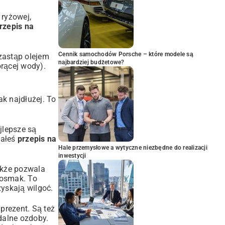
 ryżowej,
rzepis na
Cennik samochodów Porsche – które modele są
 zastąp olejem
najbardziej budżetowe?
orącej wody).
k najdłużej. To
jlepsze są
wałeś
przepis na
Hale przemysłowe a wytyczne niezbędne do realizacji
inwestycji
akże pozwala
posmak. To
zyskają wilgoć.
prezent. Są też
dalne ozdoby.