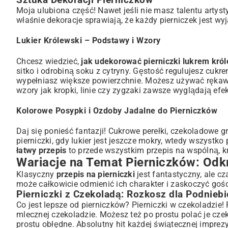
Sztuka Dekoracji Pierniczków
Moja ulubiona część! Nawet jeśli nie masz talentu artyst
właśnie dekoracje sprawiają, że każdy pierniczek jest wy
Lukier Królewski – Podstawy i Wzory
Chcesz wiedzieć,
jak udekorować pierniczki lukrem kró
sitko i odrobiną soku z cytryny. Gęstość regulujesz cukr
wypełniasz większe powierzchnie. Możesz używać rękaw
wzory jak kropki, linie czy zygzaki zawsze wyglądają efe
Kolorowe Posypki i Ozdoby Jadalne do Pierniczków
Daj się ponieść fantazji! Cukrowe perełki, czekoladowe 
pierniczki, gdy lukier jest jeszcze mokry, wtedy wszystko 
łatwy przepis
to przede wszystkim przepis na wspólną, 
Wariacje na Temat Pierniczków: Odk
Klasyczny
przepis na pierniczki
jest fantastyczny, ale 
może całkowicie odmienić ich charakter i zaskoczyć gośc
Pierniczki z Czekoladą: Rozkosz dla Podniebi
Co jest lepsze od pierniczków? Pierniczki w czekoladzie! 
mlecznej czekoladzie. Możesz też po prostu polać je cze
prostu obłędne. Absolutny hit każdej świątecznej imprezy