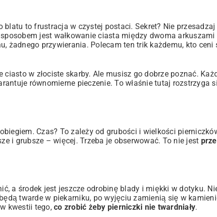
blatu to frustracja w czystej postaci. Sekret? Nie przesadzaj
ym sposobem jest wałkowanie ciasta między dwoma arkuszami 
u, żadnego przywierania. Polecam ten trik każdemu, kto ceni 
e ciasto w złociste skarby. Ale musisz go dobrze poznać. Każ
antuje równomierne pieczenie. To właśnie tutaj rozstrzyga si
biegiem. Czas? To zależy od grubości i wielkości pierniczkó
sze i grubsze – więcej. Trzeba je obserwować. To nie jest
prze
ić, a środek jest jeszcze odrobinę blady i miękki w dotyku. Ni
 będą twarde w piekarniku, po wyjęciu zamienią się w kamieni
w kwestii tego,
co zrobić żeby pierniczki nie twardniały
.