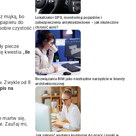
 z mąką, bo
Lokalizator GPS, monitoring pojazdów i
papieru do
zabezpieczenia antykradzieżowe – jak skutecznie
chronić auto?
sobie czystość i
dy piecze
ę kwestia „
ile
Rozwiązania BIM jako niezbędne narzędzie w branży
w. Zwykle od 8
architektonicznej
pis na
e martw się,
e. Zaufaj mi,
Jak zakupić wydajny komputer do pracy i nauki w