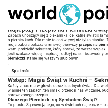
MARIUSZ ŁAMAGA
06.10.2025
BIZNES
Najlepszy Przepis na Pierniczki Świ
Zapach unoszący się z piekarnika, delikatne światło lam
o pierniczkach. Dla mnie to coś więcej niż tylko ciastka
moja babcia pokazała mi swój pierwszy
przepis na piern
wami podzielić sekretem, który sprawi, że wasze wypieki
jeśli szukasz więcej inspiracji, odkryj nasz niezawodny
p
pierniczki
stanie się waszym ulubionym.
Spis treści
Wstęp: Magia Świąt w Kuchni – Sekr
Wstęp: Magia Świąt w Kuchni – Sekret Idealnych Pierni
Dlaczego Pierniczki są Symbolem Świąt?
Każdy z nas ma w głowie obraz idealnych świąt. Dla wie
właśnie ten zapach, ten smak, przenosi nas w czasie, bu
Krótka Historia Pierniczków w Polsce
sprawdzonego przepisu.
Niezbędne Składniki na Perfekcyjne Pierniczki
Dlaczego Pierniczki są Symbolem Świąt?
Mąka, Cukier i Jajka – Fundament Ciasta Piernikowego
To proste. Są esencją tego, co w świętach najlepsze – c
Wybór Odpowiedniego Miodu do Pierniczków