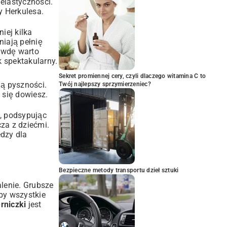
 elastyczności.
y Herkulesa.
iej kilka
niają pełnię
rawdę warto
ak spektakularny.
Sekret promiennej cery, czyli dlaczego witamina C to
ną pyszności.
Twój najlepszy sprzymierzeniec?
 się dowiesz.
i, podsypując
cza z dziećmi.
edzy dla
Bezpieczne metody transportu dzieł sztuki
alenie. Grubsze
by wszystkie
rniczki
jest