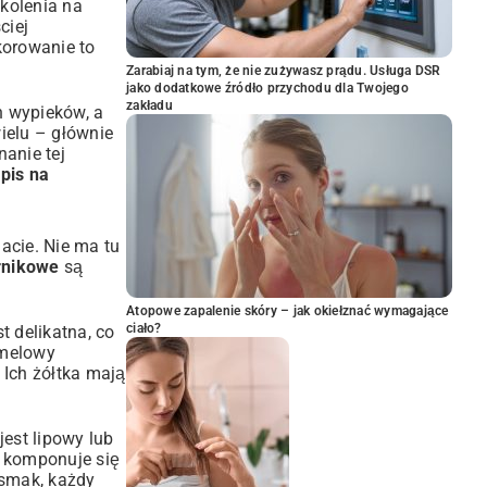
kolenia na
ciej
korowanie to
Zarabiaj na tym, że nie zużywasz prądu. Usługa DSR
jako dodatkowe źródło przychodu dla Twojego
zakładu
h wypieków, a
wielu – głównie
anie tej
pis na
acie. Nie ma tu
ernikowe
są
Atopowe zapalenie skóry – jak okiełznać wymagające
ciało?
t delikatna, co
rmelowy
 Ich żółtka mają
jest lipowy lub
e komponuje się
 smak, każdy