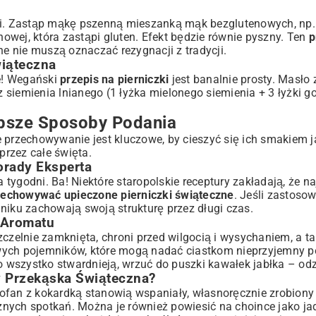
ści. Zastąp mąkę pszenną mieszanką mąk bezglutenowych, np.
wej, która zastąpi gluten. Efekt będzie równie pyszny. Ten
p
e nie muszą oznaczać rezygnacji z tradycji.
wiąteczna
ie! Wegański
przepis na pierniczki
jest banalnie prosty. Masło
siemienia lnianego (1 łyżka mielonego siemienia + 3 łyżki g
epsze Sposoby Podania
 przechowywanie jest kluczowe, by cieszyć się ich smakiem ja
przez całe święta.
orady Eksperta
tygodni. Ba! Niektóre staropolskie receptury zakładają, że na
zechowywać upieczone pierniczki świąteczne
. Jeśli zastoso
niku zachowają swoją strukturę przez długi czas.
 Aromatu
zczelnie zamknięta, chroni przed wilgocią i wysychaniem, a t
owych pojemników, które mogą nadać ciastkom nieprzyjemny 
mo wszystko stwardnieją, wrzuć do puszki kawałek jabłka – od
y Przekąska Świąteczna?
ofan z kokardką stanowią wspaniały, własnoręcznie zrobiony 
nych spotkań. Można je również powiesić na choince jako ja