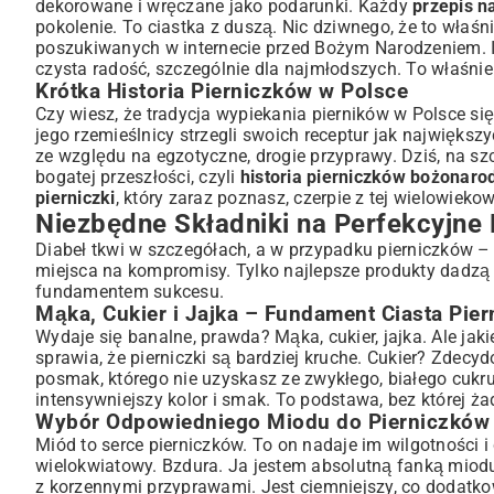
dekorowane i wręczane jako podarunki. Każdy
przepis na
Magia Przypraw Korzennych: Cynamon, Imbir, Goździki i Inne
pokolenie. To ciastka z duszą. Nic dziwnego, że to właśn
poszukiwanych w internecie przed Bożym Narodzeniem. Ich
Sekretne Składniki: Soda Oczyszczona czy Proszek do Piecze
czysta radość, szczególnie dla najmłodszych. To właśnie
Krok po Kroku: Jak Przygotować Idealne Ciasto na Pierni
Krótka Historia Pierniczków w Polsce
Mieszanie Składników – Opanuj Idealną Konsystencję
Czy wiesz, że tradycja wypiekania pierników w Polsce si
Wyrabianie Ciasta: Techniki dla Puszystych Pierniczków
jego rzemieślnicy strzegli swoich receptur jak największ
Cierpliwość Popłaca: Odpoczynek Ciasta w Lodówce
ze względu na egzotyczne, drogie przyprawy. Dziś, na sz
bogatej przeszłości, czyli
historia pierniczków bożonar
Pieczemy i Dekorujemy: Porady dla Początkujących i 
pierniczki
, który zaraz poznasz, czerpie z tej wielowiekowe
Wykrawanie Pierniczków: Kreatywność bez Granic
Niezbędne Składniki na Perfekcyjne 
Piekarnik – Klucz do Złocistego Koloru
Diabeł tkwi w szczegółach, a w przypadku pierniczków – 
Sztuka Dekoracji Pierniczków
miejsca na kompromisy. Tylko najlepsze produkty dadzą 
Wariacje na Temat Pierniczków: Odkryj Nowe Smaki i Te
fundamentem sukcesu.
Pierniczki z Czekoladą: Rozkosz dla Podniebienia
Mąka, Cukier i Jajka – Fundament Ciasta Pie
Wersja Bezglutenowa: Przepis dla Każdego
Wydaje się banalne, prawda? Mąka, cukier, jajka. Ale ja
sprawia, że pierniczki są bardziej kruche. Cukier? Zdec
Pierniczki Wegańskie: Zdrowa Alternatywa Świąteczna
posmak, którego nie uzyskasz ze zwykłego, białego cukru
Przechowywanie Pierniczków i Najlepsze Sposoby Poda
intensywniejszy kolor i smak. To podstawa, bez której ż
Jak Długo Pierniczki Zachowują Świeżość? Porady Eksperta
Wybór Odpowiedniego Miodu do Pierniczków
Idealne Opakowanie – Sekrety Długotrwałego Aromatu
Miód to serce pierniczków. To on nadaje im wilgotności i 
Pomysły na Podanie Pierniczków: Prezent czy Przekąska Świ
wielokwiatowy. Bzdura. Ja jestem absolutną fanką miodu
z korzennymi przyprawami. Jest ciemniejszy, co dodatkow
Podsumowanie: Pierniczki – Tradycja, która Łączy Pokol