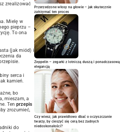
esz zrealizować
Przerzedzone włosy na głowie – jak skutecznie
zatrzymać ten proces
ma. Mielę w
nego pieprzu –
zycję. To ona
sta (jak miód) i
eczenia da
rzepisie.
Zeppelin – zegarki z lotniczą duszą i ponadczasową
elegancją
iny serca i
 jak kamień.
ażne, bo
a, mieszam, a
lne. Ten
przepis
aby zrozumieć,
Czy wiesz, jak prawidłowo dbać o oczyszczanie
twarzy, by cieszyć się cerą bez żadnych
niedoskonałości?
adniki do