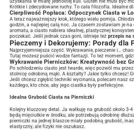
uzyskania w miarę jednolitej kuli. Gluten nie musi być mo
Krótkie i zdecydowane ruchy. To cała filozofia. Idealne d
Cierpliwość Popłaca: Odpoczynek Ciasta w L
A teraz najważniejszy krok, którego wielu pomija. Chłodz
godzin, a najlepiej całą noc. Ja czasem zostawiam je na
aromatu, a ciasto nabiera idealnej, plastycznej konsysten
poczekać. Jeśli jednak czas goni, istnieje też
przepis na 
Pieczemy i Dekorujemy: Porady dla
Najprzyjemniejsza część. Wykrawanie, pieczenie i… chaos
Tutaj możesz puścić wodze fantazji. To też moment, gdzie
Wykrawanie Pierniczków: Kreatywność bez Gr
Po schłodzeniu ciasto jest twarde, więc pozwól mu przez
stolnicę odrobiną mąki. A kształty? Jakie tylko chcesz! G
Jeśli chcesz zgłębić techniki wycinania, polecam nasz 
każdego, kto chce, aby jego ciastka były perfekcyjne.
Idealna Grubość Ciasta na Pierniczki
Kolejny kluczowy detal. Ja wałkuję na grubość około 3-4
będą mięciutkie w środku, ale potrzebują odrobinę dłużs
pierniczki na jednej blaszce miały podobną grubość, inac
elastyczny, ale fizyki nie oszukasz.