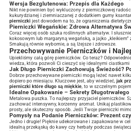
Wersja Bezglutenowa: Przepis dla Każdego
Nikt nie powinien być wykluczony z pierniczkowej rado
kukurydzianej i ziemniaczanej z dodatkiem gumy ksantano
pierniczki
jest dowodem na to, że ograniczenia dietetyczn
Pierniczki Wegańskie: Zdrowa Alternatywa Ś
Coraz więcej osób szuka roślinnych alternatyw. I słuszn
kokosowym lub margaryną wegańską, a jajko „kleikiem” z 
Smakują równie wybornie, a są lżejsze i zdrowsze.
Przechowywanie Pierniczków i Najl
Upiekliśmy całą górę pierniczków. Co teraz? Odpowiednie
wiedza, która pozwoli Ci cieszyć się idealnymi ciastkami 
Jak Długo Pierniczki Zachowują Świeżość? P
Dobrze przechowywane pierniczki mogą leżeć nawet kilka 
dopiero po miesiącu. Kluczowe jest, aby wiedzieć,
jak pr
pierniczki które długo są miękkie
, to w szczelnym pojem
Idealne Opakowanie – Sekrety Długotrwałego
Metalowa puszka. To najlepszy przyjaciel pierniczków. S
zachować intensywny, korzenny aromat. Unikaj plastik
prosty, ale skuteczny sposób. Jeśli Twoje pierniczki mi
Pomysły na Podanie Pierniczków: Prezent cz
Jedno i drugie! Pięknie udekorowane i zapakowane w cel
idealną przekąską do kawy czy herbaty podczas świątecz