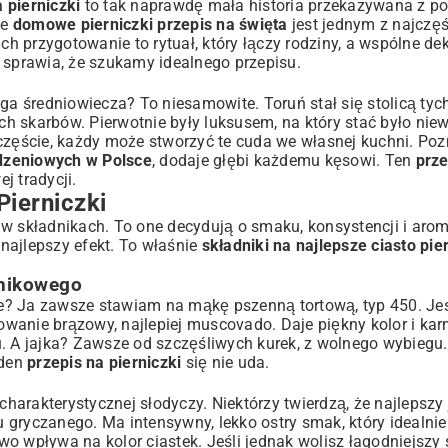
 pierniczki
to tak naprawdę mała historia przekazywana z po
ie
domowe pierniczki przepis na święta
jest jednym z najczęś
 przygotowanie to rytuał, który łączy rodziny, a wspólne de
nia?
 sprawia, że szukamy idealnego przepisu.
czki?
ęga średniowiecza? To niesamowite. Toruń stał się stolicą tyc
ych skarbów. Pierwotnie były luksusem, na który stać było nie
częście, każdy może stworzyć te cuda we własnej kuchni. Pozn
odzeniowych w Polsce
, dodaje głębi każdemu kęsowi. Ten
prze
Zaawansowanych
j tradycji.
Pierniczki
w składnikach. To one decydują o smaku, konsystencji i arom
najlepszy efekt. To właśnie
składniki na najlepsze ciasto pi
kstury
rnikowego
kie? Ja zawsze stawiam na mąkę pszenną tortową, typ 450. Jes
ydowanie brązowy, najlepiej muscovado. Daje piękny kolor i ka
. A jajka? Zawsze od szczęśliwych kurek, z wolnego wybiegu.
nia
aden
przepis na pierniczki
się nie uda.
charakterystycznej słodyczy. Niektórzy twierdzą, że najlepszy 
ąteczna?
 gryczanego. Ma intensywny, lekko ostry smak, który idealni
o wpływa na kolor ciastek. Jeśli jednak wolisz łagodniejszy
enia