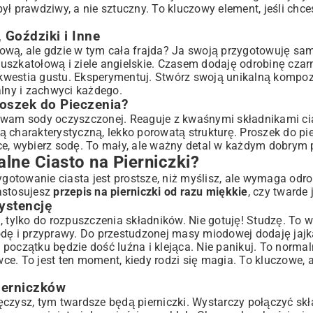
ył prawdziwy, a nie sztuczny. To kluczowy element, jeśli chc
Goździki i Inne
ową, ale gdzie w tym cała frajda? Ja swoją przygotowuję sa
uszkatołową i ziele angielskie. Czasem dodaję odrobinę czar
ż kwestia gustu. Eksperymentuj. Stwórz swoją unikalną kompo
lny i zachwyci każdego.
oszek do Pieczenia?
ywam sody oczyszczonej. Reaguje z kwaśnymi składnikami cia
ają charakterystyczną, lekko porowatą strukturę. Proszek do pi
syce, wybierz sodę. To mały, ale ważny detal w każdym dobrym p
lne Ciasto na Pierniczki?
otowanie ciasta jest prostsze, niż myślisz, ale wymaga odrob
zastosujesz
przepis na pierniczki od razu miękkie
, czy twarde
ystencję
tylko do rozpuszczenia składników. Nie gotuję! Studzę. To w
odę i przyprawy. Do przestudzonej masy miodowej dodaję jajk
początku będzie dość luźna i klejąca. Nie panikuj. To norma
wce. To jest ten moment, kiedy rodzi się magia. To kluczowe, 
ierniczków
 męczysz, tym twardsze będą pierniczki. Wystarczy połączyć skł