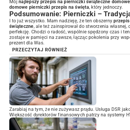
Mój
najlepszy przepis na pierniczki świąteczne domow
domowe pierniczki przepis na święta
, który jednoczy.
Podsumowanie: Pierniczki – Tradycja
I to już wszystko. Mam nadzieję, że ten obszerny
przepis
świąteczne
, ale też zainspirował do stworzenia własnej,
perfekcję. Chodzi o radość, wspólnie spędzony czas i te
zostaje w pamięci na zawsze, łącząc pokolenia przy ws
prezent dla Was.
PRZECZYTAJ RÓWNIEŻ
Zarabiaj na tym, że nie zużywasz prądu. Usługa DSR ja
Większość dyrektorów finansowych patrzy na systemy HVA