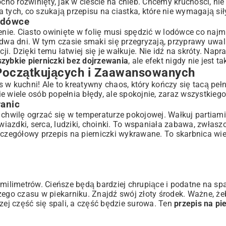
cno rozwinięty, jak w cieście na chleb. Chcemy kruchości, nie
la tych, co szukają przepisu na ciastka, które nie wymagają sił
odówce
enie. Ciasto owinięte w folię musi spędzić w lodówce co najmn
 dwa dni. W tym czasie smaki się przegryzają, przyprawy uwal
cji. Dzięki temu łatwiej się je wałkuje. Nie idź na skróty. Nap
szybkie pierniczki bez dojrzewania
, ale efekt nigdy nie jest t
 Początkujących i Zaawansowanych
 w kuchni! Ale to kreatywny chaos, który kończy się tacą peł
 wiele osób popełnia błędy, ale spokojnie, zaraz wszystkiego
anic
 chwilę ogrzać się w temperaturze pokojowej. Wałkuj partiam
wiazdki, serca, ludziki, choinki. To wspaniała zabawa, zwłasz
szczegółowy
przepis na pierniczki wykrawane
. To skarbnica wi
 milimetrów. Cieńsze będą bardziej chrupiące i podatne na sp
zego czasu w piekarniku. Znajdź swój złoty środek. Ważne, że
zej część się spali, a część będzie surowa. Ten
przepis na pie