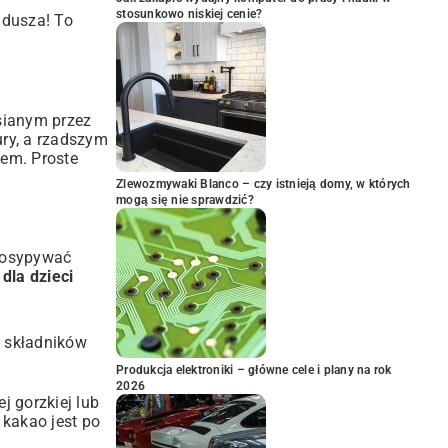
stosunkowo niskiej cenie?
 dusza! To
esianym przez
ury, a rzadszym
em. Proste
Zlewozmywaki Blanco – czy istnieją domy, w których
mogą się nie sprawdzić?
 posypywać
 dla dzieci
 składników
Produkcja elektroniki – główne cele i plany na rok
2026
j gorzkiej lub
 kakao jest po