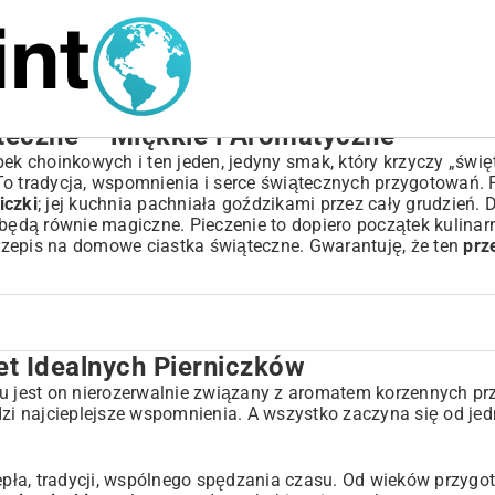
ąteczne – Miękkie i Aromatyczne
pek choinkowych i ten jeden, jedyny smak, który krzyczy „świę
. To tradycja, wspomnienia i serce świątecznych przygotowań.
iczki
; jej kuchnia pachniała goździkami przez cały grudzień. D
 będą równie magiczne. Pieczenie to dopiero początek kulinarn
rzepis na domowe ciastka świąteczne
. Gwarantuję, że ten
prz
et Idealnych Pierniczków
czków
lu jest on nierozerwalnie związany z aromatem korzennych pr
dzi najcieplejsze wspomnienia. A wszystko zaczyna się od jed
iepła, tradycji, wspólnego spędzania czasu. Od wieków przyg