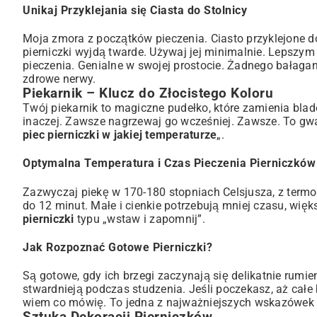
Unikaj Przyklejania się Ciasta do Stolnicy
Moja zmora z początków pieczenia. Ciasto przyklejone do 
pierniczki wyjdą twarde. Używaj jej minimalnie. Lepsz
pieczenia. Genialne w swojej prostocie. Żadnego bałagan
zdrowe nerwy.
Piekarnik – Klucz do Złocistego Koloru
Twój piekarnik to magiczne pudełko, które zamienia blad
inaczej. Zawsze nagrzewaj go wcześniej. Zawsze. To gwar
piec pierniczki w jakiej temperaturze
„.
Optymalna Temperatura i Czas Pieczenia Pierniczków
Zazwyczaj piekę w 170-180 stopniach Celsjusza, z termoo
do 12 minut. Małe i cienkie potrzebują mniej czasu, więk
pierniczki
typu „wstaw i zapomnij”.
Jak Rozpoznać Gotowe Pierniczki?
Są gotowe, gdy ich brzegi zaczynają się delikatnie rumien
stwardnieją podczas studzenia. Jeśli poczekasz, aż całe
wiem co mówię. To jedna z najważniejszych wskazówek 