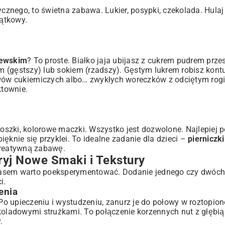
ycznego, to świetna zabawa. Lukier, posypki, czekolada. Hulaj
jątkowy.
lewskim
? To proste. Białko jaja ubijasz z cukrem pudrem prz
em (gęstszy) lub sokiem (rzadszy). Gęstym lukrem robisz kont
ów cukierniczych albo… zwykłych woreczków z odciętym rogi
ktownie.
groszki, kolorowe maczki. Wszystko jest dozwolone. Najlepiej
pięknie się przyklei. To idealne zadanie dla dzieci –
pierniczki
kreatywną zabawę.
ryj Nowe Smaki i Tekstury
czasem warto poeksperymentować. Dodanie jednego czy dwóch
i.
enia
Po upieczeniu i wystudzeniu, zanurz je do połowy w roztopione
koladowymi strużkami. To połączenie korzennych nut z głębią
.