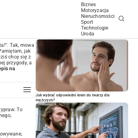
Biznes
Motoryzacja
Nieruchomości
Sport
Technologie
POPULARNE ARTYKUŁY
Uroda
ta!”. Tak, mowa
 Pamiętam, jak
ziś chcę się z
ej przygody, a
epis na
Jak wybrać odpowiedni krem do twarzy dla
mężczyzn?
zypraw. To
nego,
otowywane,