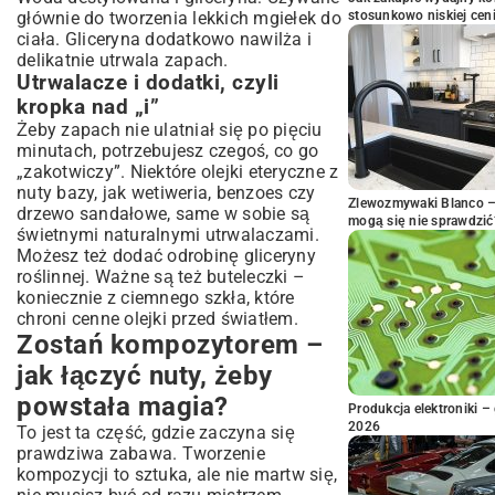
głównie do tworzenia lekkich mgiełek do
stosunkowo niskiej cen
ciała. Gliceryna dodatkowo nawilża i
delikatnie utrwala zapach.
Utrwalacze i dodatki, czyli
kropka nad „i”
Żeby zapach nie ulatniał się po pięciu
minutach, potrzebujesz czegoś, co go
„zakotwiczy”. Niektóre olejki eteryczne z
nuty bazy, jak wetiweria, benzoes czy
Zlewozmywaki Blanco – 
drzewo sandałowe, same w sobie są
mogą się nie sprawdzić
świetnymi naturalnymi utrwalaczami.
Możesz też dodać odrobinę gliceryny
roślinnej. Ważne są też buteleczki –
koniecznie z ciemnego szkła, które
chroni cenne olejki przed światłem.
Zostań kompozytorem –
jak łączyć nuty, żeby
powstała magia?
Produkcja elektroniki – 
2026
To jest ta część, gdzie zaczyna się
prawdziwa zabawa. Tworzenie
kompozycji to sztuka, ale nie martw się,