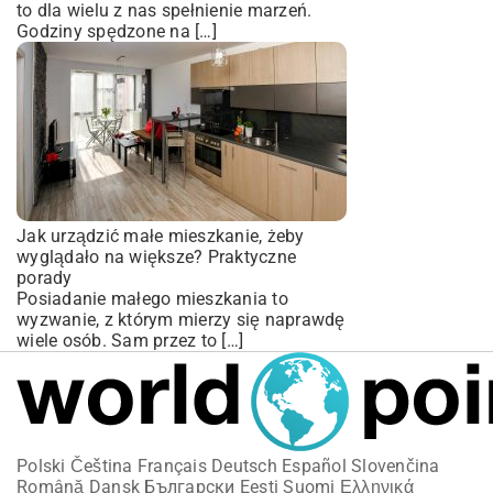
to dla wielu z nas spełnienie marzeń.
Godziny spędzone na […]
Jak urządzić małe mieszkanie, żeby
wyglądało na większe? Praktyczne
porady
Posiadanie małego mieszkania to
wyzwanie, z którym mierzy się naprawdę
wiele osób. Sam przez to […]
Polski
Čeština
Français
Deutsch
Español
Slovenčina
Română
Dansk
Български
Eesti
Suomi
Ελληνικά