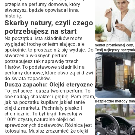
przepis na perfumy domowe, który
stworzysz, będzie opowiadał inną
historię.
Skarby natury, czyli czego
potrzebujesz na start
Na początku lista składników może
wyglądać trochę onieśmielająco, ale
Sekret promiennej cery,
spokojnie, to prostsze niż się wydaje. Do
Twój najlepszy sprzymi
stworzenia własnych perfum
potrzebujesz tak naprawdę trzech
filarów. To podstawowe składniki na
perfumy domowe, które otworzą ci drzwi
do świata zapachów.
Dusza zapachu: Olejki eteryczne
To jest serce i dusza twoich perfum. To
one nadają charakter i głębię. Pamiętam,
Bezpieczne metody trans
jak na początku kupiłam jakieś tanie
olejki z marketu. Pachniały płasko i
chemicznie. To był błąd. Inwestuj w
100% czyste, naturalne olejki od
sprawdzonych dostawców. Różnica jest
kolosalna. Musisz zrozumieć, że olejki