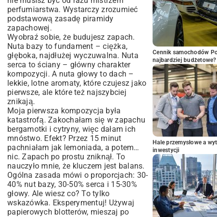
nie musisz być od razu mistrzem
perfumiarstwa. Wystarczy zrozumieć
podstawową zasadę piramidy
zapachowej.
Wyobraź sobie, że budujesz zapach.
Nuta bazy to fundament – ciężka,
Cennik samochodów Por
głęboka, najdłużej wyczuwalna. Nuta
najbardziej budżetowe?
serca to ściany – główny charakter
kompozycji. A nuta głowy to dach –
lekkie, lotne aromaty, które czujesz jako
pierwsze, ale które też najszybciej
znikają.
Moja pierwsza kompozycja była
katastrofą. Zakochałam się w zapachu
bergamotki i cytryny, więc dałam ich
mnóstwo. Efekt? Przez 15 minut
Hale przemysłowe a wyt
pachniałam jak lemoniada, a potem…
inwestycji
nic. Zapach po prostu zniknął. To
nauczyło mnie, że kluczem jest balans.
Ogólna zasada mówi o proporcjach: 30-
40% nut bazy, 30-50% serca i 15-30%
głowy. Ale wiesz co? To tylko
wskazówka. Eksperymentuj! Używaj
papierowych blotterów, mieszaj po