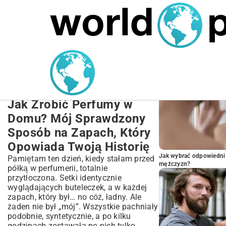
MARIUSZ ŁAMAGA
27.09.2025
NIERUCHOMOŚCI
POPULARNE A
Przepis na Perfumy
Domowe: Stwórz Swój
Naturalny Zapach DIY
Jak Zrobić Perfumy w
Domu? Mój Sprawdzony
Sposób na Zapach, Który
Opowiada Twoją Historię
Jak wybrać odpowiedni 
Pamiętam ten dzień, kiedy stałam przed
mężczyzn?
półką w perfumerii, totalnie
przytłoczona. Setki identycznie
wyglądających buteleczek, a w każdej
zapach, który był… no cóż, ładny. Ale
żaden nie był „mój”. Wszystkie pachniały
podobnie, syntetycznie, a po kilku
godzinach zostawała po nich tylko