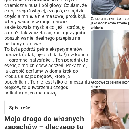
chemiczna nuta i ból głowy. Czułam, że
chcę czegoś więcej, czegoś, co będzie
częścią mnie, a nie masowej produkcji. I
Zarabiaj na tym, że ni
wtedy właśnie w mojej głowie
jako dodatkowe źródło 
zakiełkowała myśl: a co, jeśli spróbuję
zakładu
sama? Tak zaczęła się moja przygoda i
poszukiwanie idealnego przepisu na
perfumy domowe.
To była podróż pełna eksperymentów,
porażek (o tak, było ich kilka!) i w końcu
– ogromnej satysfakcji. Ten poradnik to
esencja moich doświadczeń. Pokażę ci,
jak zrobić perfumy w domu krok po
kroku, unikając błędów, które ja
popełniłam. To nie jest tylko o mieszaniu
Atopowe zapalenie skór
olejków, to o tworzeniu czegoś
ciało?
unikalnego, co ma duszę.
Spis treści
Moja droga do własnych
Moja droga do własnych zapachów –
dlaczego to ma sens?
zapachów – dlaczego to