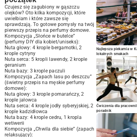
Czujesz się zagubiony w gąszczu
olejków? Oto kilka kompozycji, które
uwielbiam i które zawsze się
sprawdzają. To gotowe pomysły na twój
pierwszy przepis na perfumy domowe.
Kompozycja „Słońce w butelce”
(perfumy DIY dla kobiet/uniseks):
Nuta głowy: 4 krople bergamotki, 2
Najlepsza piekarnia w 
krople cytryny
lokalnych smakach
Nuta serca: 5 kropli lawendy, 2 krople
geranium
Nuta bazy: 3 krople paczuli
Kompozycja „Zapach lasu po deszczu”
(świetny przepis na męskie perfumy
domowe):
Nuta głowy: 3 krople pomarańczy, 2
krople jałowca
Nuta serca: 4 krople jodły syberyjskiej, 2
Ćwiczenia dla pracown
krople kadzidłowca
poradnik
Nuta bazy: 4 krople cedru, 1 kropla
wetiwerii
Kompozycja „Chwila dla siebie” (zapach
relaksujący):