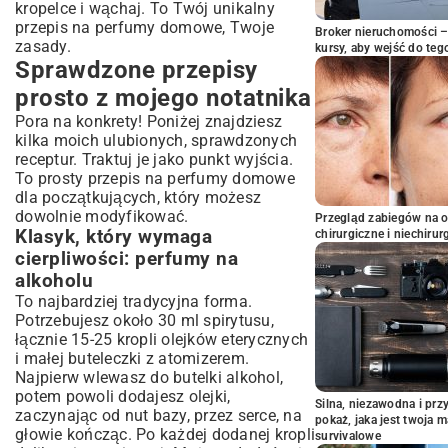
kropelce i wąchaj. To Twój unikalny
przepis na perfumy domowe, Twoje
Broker nieruchomości – 
zasady.
kursy, aby wejść do teg
Sprawdzone przepisy
prosto z mojego notatnika
Pora na konkrety! Poniżej znajdziesz
kilka moich ulubionych, sprawdzonych
receptur. Traktuj je jako punkt wyjścia.
To prosty przepis na perfumy domowe
dla początkujących, który możesz
dowolnie modyfikować.
Przegląd zabiegów na 
Klasyk, który wymaga
chirurgiczne i niechirur
cierpliwości: perfumy na
alkoholu
To najbardziej tradycyjna forma.
Potrzebujesz około 30 ml spirytusu,
łącznie 15-25 kropli olejków eterycznych
i małej buteleczki z atomizerem.
Najpierw wlewasz do butelki alkohol,
potem powoli dodajesz olejki,
Silna, niezawodna i pr
zaczynając od nut bazy, przez serce, na
pokaż, jaka jest twoja 
głowie kończąc. Po każdej dodanej kropli
survivalowe