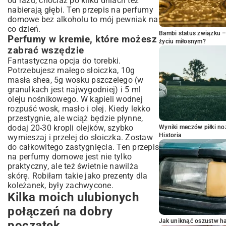
od razu, chociaż po kilku dniach też
nabierają głębi. Ten przepis na perfumy
domowe bez alkoholu to mój pewniak na
co dzień.
Bambi status związku 
Perfumy w kremie, które możesz
życiu miłosnym?
zabrać wszędzie
Fantastyczna opcja do torebki.
Potrzebujesz małego słoiczka, 10g
masła shea, 5g wosku pszczelego (w
granulkach jest najwygodniej) i 5 ml
oleju nośnikowego. W kąpieli wodnej
rozpuść wosk, masło i olej. Kiedy lekko
przestygnie, ale wciąż będzie płynne,
dodaj 20-30 kropli olejków, szybko
Wyniki meczów piłki noż
Historia
wymieszaj i przelej do słoiczka. Zostaw
do całkowitego zastygnięcia. Ten przepis
na perfumy domowe jest nie tylko
praktyczny, ale też świetnie nawilża
skórę. Robiłam takie jako prezenty dla
koleżanek, były zachwycone.
Kilka moich ulubionych
połączeń na dobry
Jak uniknąć oszustw h
początek