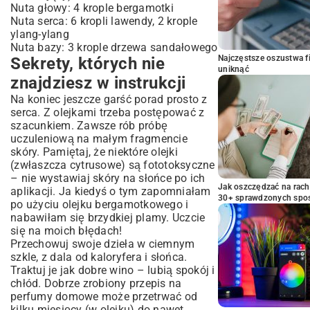
Nuta głowy: 4 krople bergamotki
Nuta serca: 6 kropli lawendy, 2 krople
ylang-ylang
Nuta bazy: 3 krople drzewa sandałowego
Najczęstsze oszustwa f
Sekrety, których nie
uniknąć
znajdziesz w instrukcji
Na koniec jeszcze garść porad prosto z
serca. Z olejkami trzeba postępować z
szacunkiem. Zawsze rób próbę
uczuleniową na małym fragmencie
skóry. Pamiętaj, że niektóre olejki
(zwłaszcza cytrusowe) są fototoksyczne
– nie wystawiaj skóry na słońce po ich
Jak oszczędzać na rac
aplikacji. Ja kiedyś o tym zapomniałam
30+ sprawdzonych sp
po użyciu olejku bergamotkowego i
nabawiłam się brzydkiej plamy. Uczcie
się na moich błędach!
Przechowuj swoje dzieła w ciemnym
szkle, z dala od kaloryfera i słońca.
Traktuj je jak dobre wino – lubią spokój i
chłód. Dobrze zrobiony przepis na
perfumy domowe może przetrwać od
kilku miesięcy (w olejku) do nawet