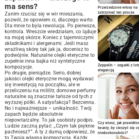
Skarby natury, czyli czego potrzebujesz
ma sens?
na start
Przerzedzone włosy na 
zatrzymać ten proces
Zanim rzucisz się w wir mieszania,
Dusza zapachu: Olejki eteryczne
pozwól, że opowiem ci, dlaczego warto.
Ciało perfum: Baza nośnikowa
Dla mnie to była rewolucja. Po pierwsze,
Utrwalacze i dodatki, czyli kropka nad „i”
kontrola. Wreszcie wiedziałam, co ląduje
Zostań kompozytorem – jak łączyć nuty,
na mojej skórze. Koniec z tajemniczymi
żeby powstała magia?
składnikami i alergenami. Jeśli masz
wrażliwą skórę tak jak ja, docenisz to
Sprawdzone przepisy prosto z mojego
podwójnie. Naturalne olejki eteryczne to
notatnika
zupełnie inna bajka niż syntetyczne
Klasyk, który wymaga cierpliwości:
Zeppelin – zegarki z l
kompozycje.
perfumy na alkoholu
elegancją
Po drugie, pieniądze. Serio, dobrej
Mój dyskretny ulubieniec: perfumy w olejku
jakości olejki eteryczne mogą wydawać
(bez alkoholu)
się inwestycją na początku, ale w
Perfumy w kremie, które możesz zabrać
przeliczeniu na mililitr, domowe perfumy
wszędzie
naturalne są znacznie tańsze od tych z
Kilka moich ulubionych połączeń na
wyższej półki. A satysfakcja? Bezcenna.
dobry początek
No i najważniejsze – unikalność. Twój
zapach będzie absolutnie
Sekrety, których nie znajdziesz w
niepowtarzalny. To jak osobisty podpis.
instrukcji
Czy wiesz, jak prawidł
Ludzie zaczną pytać: „Czym tak pięknie
Wasze pytania, moje odpowiedzi
twarzy, by cieszyć się 
pachniesz?”. A ty z dumą odpowiesz, że
niedoskonałości?
Teraz Twoja kolej!
to Twoja własna kompozycja. Każdy