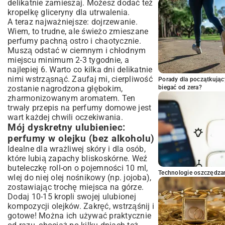
delikatnie zamieszaj. Możesz dodać też
kropelkę gliceryny dla utrwalenia.
A teraz najważniejsze: dojrzewanie.
Wiem, to trudne, ale świeżo zmieszane
perfumy pachną ostro i chaotycznie.
Muszą odstać w ciemnym i chłodnym
miejscu minimum 2-3 tygodnie, a
najlepiej 6. Warto co kilka dni delikatnie
nimi wstrząsnąć. Zaufaj mi, cierpliwość
Porady dla początkując
zostanie nagrodzona głębokim,
biegać od zera?
zharmonizowanym aromatem. Ten
trwały przepis na perfumy domowe jest
wart każdej chwili oczekiwania.
Mój dyskretny ulubieniec:
perfumy w olejku (bez alkoholu)
Idealne dla wrażliwej skóry i dla osób,
które lubią zapachy bliskoskórne. Weź
buteleczkę roll-on o pojemności 10 ml,
Technologie oszczędzan
wlej do niej olej nośnikowy (np. jojoba),
zostawiając trochę miejsca na górze.
Dodaj 10-15 kropli swojej ulubionej
kompozycji olejków. Zakręć, wstrząśnij i
gotowe! Można ich używać praktycznie