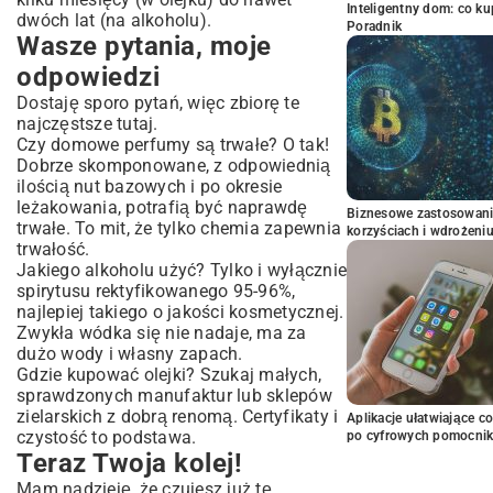
Inteligentny dom: co k
dwóch lat (na alkoholu).
Poradnik
Wasze pytania, moje
odpowiedzi
Dostaję sporo pytań, więc zbiorę te
najczęstsze tutaj.
Czy domowe perfumy są trwałe? O tak!
Dobrze skomponowane, z odpowiednią
ilością nut bazowych i po okresie
leżakowania, potrafią być naprawdę
Biznesowe zastosowani
trwałe. To mit, że tylko chemia zapewnia
korzyściach i wdrożeni
trwałość.
Jakiego alkoholu użyć? Tylko i wyłącznie
spirytusu rektyfikowanego 95-96%,
najlepiej takiego o jakości kosmetycznej.
Zwykła wódka się nie nadaje, ma za
dużo wody i własny zapach.
Gdzie kupować olejki? Szukaj małych,
sprawdzonych manufaktur lub sklepów
zielarskich z dobrą renomą. Certyfikaty i
Aplikacje ułatwiające c
czystość to podstawa.
po cyfrowych pomocni
Teraz Twoja kolej!
Mam nadzieję, że czujesz już tę