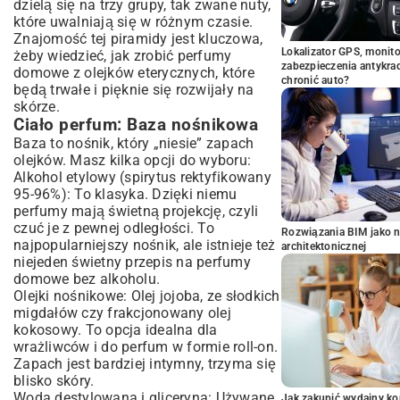
dzielą się na trzy grupy, tak zwane nuty,
które uwalniają się w różnym czasie.
Znajomość tej piramidy jest kluczowa,
Lokalizator GPS, monito
żeby wiedzieć, jak zrobić perfumy
zabezpieczenia antykra
domowe z olejków eterycznych, które
chronić auto?
będą trwałe i pięknie się rozwijały na
skórze.
Ciało perfum: Baza nośnikowa
Baza to nośnik, który „niesie” zapach
olejków. Masz kilka opcji do wyboru:
Alkohol etylowy (spirytus rektyfikowany
95-96%): To klasyka. Dzięki niemu
perfumy mają świetną projekcję, czyli
czuć je z pewnej odległości. To
Rozwiązania BIM jako n
najpopularniejszy nośnik, ale istnieje też
architektonicznej
niejeden świetny przepis na perfumy
domowe bez alkoholu.
Olejki nośnikowe: Olej jojoba, ze słodkich
migdałów czy frakcjonowany olej
kokosowy. To opcja idealna dla
wrażliwców i do perfum w formie roll-on.
Zapach jest bardziej intymny, trzyma się
blisko skóry.
Woda destylowana i gliceryna: Używane
Jak zakupić wydajny ko