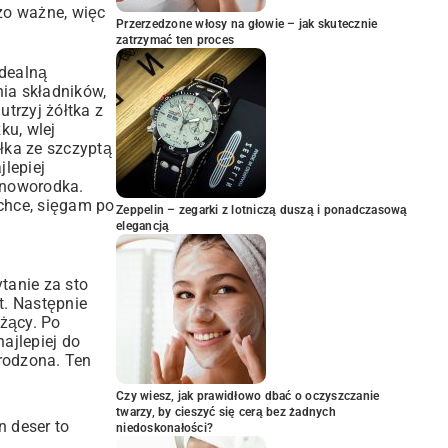
zo ważne, więc
Przerzedzone włosy na głowie – jak skutecznie
zatrzymać ten proces
idealną
nia składników,
trzyj żółtka z
ku, wlej
ałka ze szczyptą
jlepiej
u noworodka.
 chce, sięgam po
Zeppelin – zegarki z lotniczą duszą i ponadczasową
elegancją
tanie za sto
t. Następnie
rżący. Po
ajlepiej do
grodzona. Ten
Czy wiesz, jak prawidłowo dbać o oczyszczanie
twarzy, by cieszyć się cerą bez żadnych
n deser to
niedoskonałości?