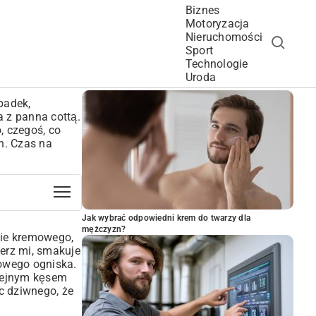
Biznes
Motoryzacja
Nieruchomości
Sport
Technologie
POPULARNE ARTYKUŁY
Uroda
padek,
a z panna cottą.
, czegoś, co
h. Czas na
Jak wybrać odpowiedni krem do twarzy dla
mężczyzn?
enie kremowego,
ierz mi, smakuje
mowego ogniska.
olejnym kęsem
ic dziwnego, że