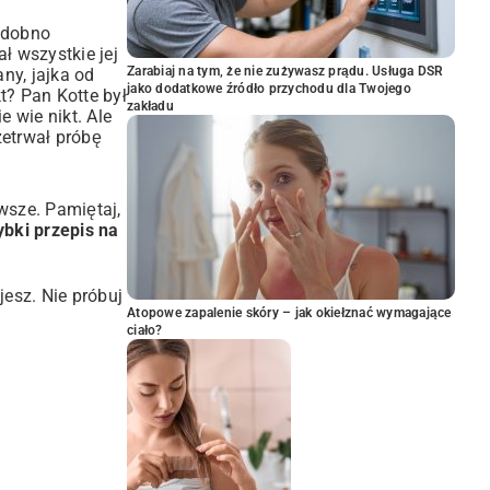
odobno
ł wszystkie jej
Zarabiaj na tym, że nie zużywasz prądu. Usługa DSR
ny, jajka od
jako dodatkowe źródło przychodu dla Twojego
t? Pan Kotte był
zakładu
 wie nikt. Ale
zetrwał próbę
wsze. Pamiętaj,
ybki przepis na
ujesz. Nie próbuj
Atopowe zapalenie skóry – jak okiełznać wymagające
ciało?