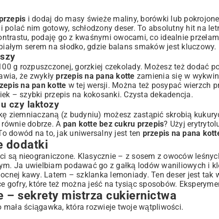
przepis
i dodaj do masy świeże maliny, borówki lub pokrojone
polać nim gotowy, schłodzony deser. To absolutny hit na letn
ntrastu, podaję go z kwaśnymi owocami, co idealnie przełam
 białym serem na słodko
, gdzie balans smaków jest kluczowy.
oszy
00 g rozpuszczonej, gorzkiej czekolady. Możesz też dodać p
rawia, że zwykły
przepis na pana kotte
zamienia się w wykwin
zepis na pan kotte
w tej wersji. Można też posypać wierzch 
piek –
szybki przepis na kokosanki
. Czysta dekadencja.
nu czy laktozy
kę ziemniaczaną (z budyniu) możesz zastąpić skrobią kukuryd
ę równie dobrze. A
pan kotte bez cukru przepis
? Użyj erytrytol
To dowód na to, jak uniwersalny jest ten
przepis na pana kott
e dodatki
ci są nieograniczone. Klasycznie – z sosem z owoców leśnyc
m. Ja uwielbiam podawać go z gałką lodów waniliowych i kl
mocnej kawy. Latem – szklanka lemoniady. Ten deser jest tak 
e gofry
, które też można jeść na tysiąc sposobów. Eksperyme
 – sekrety mistrza cukiernictwa
to mała ściągawka, która rozwieje twoje wątpliwości.