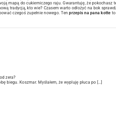
woją mapą do cukierniczego raju. Gwarantuję, że pokochasz t
nową tradycją, kto wie? Czasem warto odłożyć na bok sprawd
róbować czegoś zupełnie nowego. Ten
przepis na pana kotte
to
od zera?
bę biegu. Koszmar. Myślałem, że wypluję płuca po […]