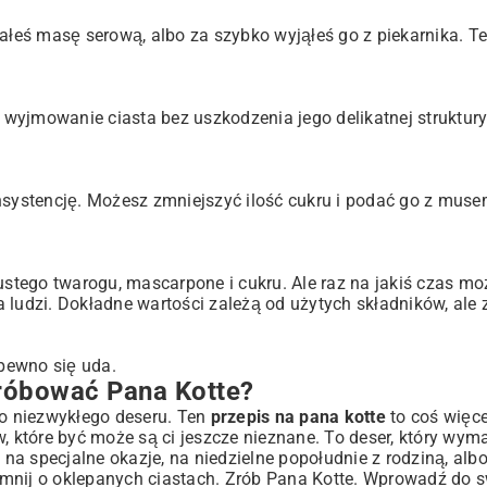
łeś masę serową, albo za szybko wyjąłeś go z piekarnika. Te
yjmowanie ciasta bez uszkodzenia jego delikatnej struktury.
konsystencję. Możesz zmniejszyć ilość cukru i podać go z mu
 tłustego twarogu, mascarpone i cukru. Ale raz na jakiś czas m
ludzi. Dokładne wartości zależą od użytych składników, ale z
pewno się uda.
róbować Pana Kotte?
o niezwykłego deseru. Ten
przepis na pana kotte
to coś więcej
w, które być może są ci jeszcze nieznane. To deser, który wy
 na specjalne okazje, na niedzielne popołudnie z rodziną, albo
mnij o oklepanych ciastach. Zrób Pana Kotte. Wprowadź do s