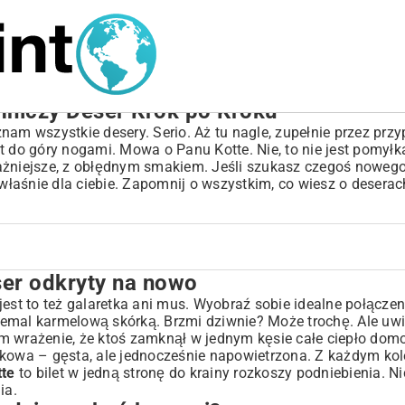
mniczy Deser Krok po Kroku
nam wszystkie desery. Serio. Aż tu nagle, zupełnie przez przy
t do góry nogami. Mowa o Panu Kotte. Nie, to nie jest pomyłk
jważniejsze, z obłędnym smakiem. Jeśli szukasz czegoś nowego
 właśnie dla ciebie. Zapomnij o wszystkim, co wiesz o deserac
ser odkryty na nowo
i?
e jest to też galaretka ani mus. Wyobraź sobie idealne połącz
 niemal karmelową skórką. Brzmi dziwnie? Może trochę. Ale uw
am wrażenie, że ktoś zamknął w jednym kęsie całe ciepło do
yjątkowa – gęsta, ale jednocześnie napowietrzona. Z każdym k
tte
to bilet w jedną stronę do krainy rozkoszy podniebienia. N
ia.