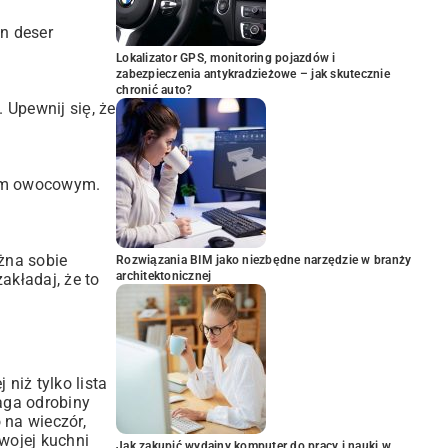
n deser
Lokalizator GPS, monitoring pojazdów i
zabezpieczenia antykradzieżowe – jak skutecznie
chronić auto?
 Upewnij się, że
sem owocowym.
ożna sobie
Rozwiązania BIM jako niezbędne narzędzie w branży
architektonicznej
akładaj, że to
 niż tylko lista
maga odrobiny
 na wieczór,
wojej kuchni
Jak zakupić wydajny komputer do pracy i nauki w