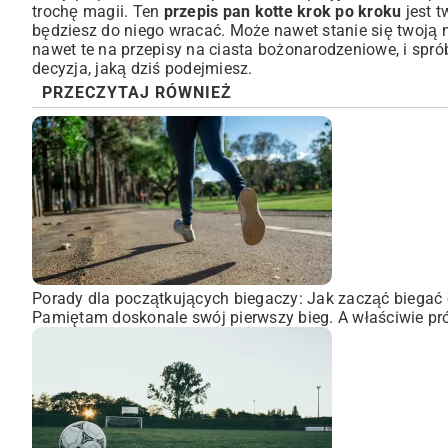
trochę magii. Ten
przepis pan kotte krok po kroku
jest t
będziesz do niego wracać. Może nawet stanie się twoją 
nawet te na
przepisy na ciasta bożonarodzeniowe
, i sp
decyzja, jaką dziś podejmiesz.
PRZECZYTAJ RÓWNIEŻ
Porady dla początkujących biegaczy: Jak zacząć biegać 
Pamiętam doskonale swój pierwszy bieg. A właściwie pró