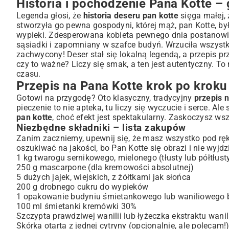
Historia i pochodzenie Pana Kotte –
Wariacje na temat Pana Kotte – pomysły na modyfikacj
Pan Kotte z owocami – letnia odsłona
Legenda głosi, że
historia deseru pan kotte
sięga małej,
stworzyła go pewna gospodyni, której mąż, pan Kotte, b
Wersje czekoladowe i orzechowe – dla smakoszy
wypieki. Zdesperowana kobieta pewnego dnia postanowiła 
Alternatywne składniki – Pan Kotte bez glutenu czy laktozy
sąsiadki i zapomniany w szafce budyń. Wrzuciła wszystko
Z czym podawać Pana Kotte? Idealne dodatki
zachwycony! Deser stał się lokalną legendą, a przepis pr
Często zadawane pytania o Pan Kotte – sekrety mistrza 
czy to ważne? Liczy się smak, a ten jest autentyczny. To
czasu.
Podsumowanie – dlaczego warto spróbować Pana Kotte
Przepis na Pana Kotte krok po kroku
Gotowi na przygodę? Oto klasyczny, tradycyjny
przepis 
pieczenie to nie apteka, tu liczy się wyczucie i serce. A
pan kotte
, choć efekt jest spektakularny. Zaskoczysz wsz
Niezbędne składniki – lista zakupów
Zanim zaczniemy, upewnij się, że masz wszystko pod rę
oszukiwać na jakości, bo Pan Kotte się obrazi i nie wyjdz
1 kg twarogu sernikowego, mielonego (tłusty lub półtłusty
250 g mascarpone (dla kremowości absolutnej)
5 dużych jajek, wiejskich, z żółtkami jak słońca
200 g drobnego cukru do wypieków
1 opakowanie budyniu śmietankowego lub waniliowego b
100 ml śmietanki kremówki 30%
Szczypta prawdziwej wanilii lub łyżeczka ekstraktu wani
Skórka otarta z jednej cytryny (opcjonalnie, ale polecam!