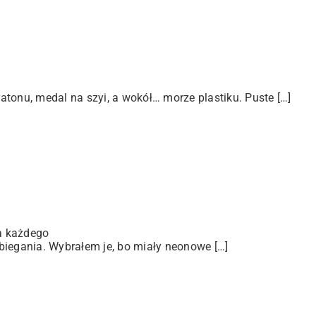
tonu, medal na szyi, a wokół… morze plastiku. Puste […]
a każdego
biegania. Wybrałem je, bo miały neonowe […]