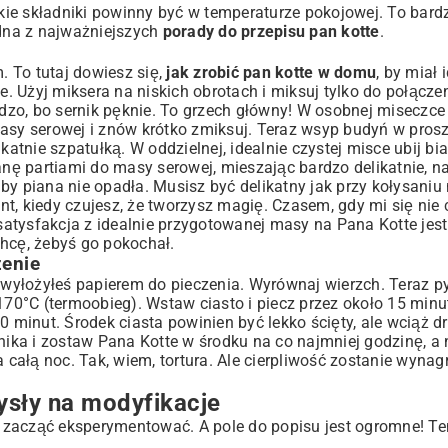
kie składniki powinny być w temperaturze pokojowej. To bard
edna z najważniejszych
porady do przepisu pan kotte
.
 To tutaj dowiesz się,
jak zrobić pan kotte w domu
, by miał 
 Użyj miksera na niskich obrotach i miksuj tylko do połącze
o, bo sernik pęknie. To grzech główny! W osobnej miseczce u
asy serowej i znów krótko zmiksuj. Teraz wsyp budyń w prosz
katnie szpatułką. W oddzielnej, idealnie czystej misce ubij bi
anę partiami do masy serowej, mieszając bardzo delikatnie, na
by piana nie opadła. Musisz być delikatny jak przy kołysani
t, kiedy czujesz, że tworzysz magię. Czasem, gdy mi się nie
 satysfakcja z idealnie przygotowanej masy na Pana Kotte jest
chcę, żebyś go pokochał.
zenie
d wyłożyłeś papierem do pieczenia. Wyrównaj wierzch. Teraz py
 170°C (termoobieg). Wstaw ciasto i piecz przez około 15 minu
0 minut. Środek ciasta powinien być lekko ścięty, ale wciąż d
nika i zostaw Pana Kotte w środku na co najmniej godzinę, a n
całą noc. Tak, wiem, tortura. Ale cierpliwość zostanie wyna
ysły na modyfikacje
 zacząć eksperymentować. A pole do popisu jest ogromne! Te