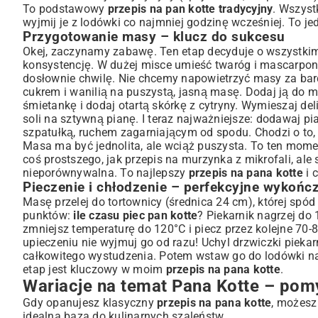
To podstawowy
przepis na pan kotte tradycyjny
. Wszyst
wyjmij je z lodówki co najmniej godzinę wcześniej. To j
Przygotowanie masy – klucz do sukcesu
Okej, zaczynamy zabawę. Ten etap decyduje o wszystkim.
konsystencję. W dużej misce umieść twaróg i mascarpone.
dosłownie chwilę. Nie chcemy napowietrzyć masy za bardz
cukrem i wanilią na puszystą, jasną masę. Dodaj ją do m
śmietankę i dodaj otartą skórkę z cytryny. Wymieszaj deli
soli na sztywną pianę. I teraz najważniejsze: dodawaj pi
szpatułką, ruchem zagarniającym od spodu. Chodzi o to, 
Masa ma być jednolita, ale wciąż puszysta. To ten momen
coś prostszego, jak
przepis na murzynka z mikrofali
, ale
nieporównywalna. To najlepszy
przepis na pana kotte
i 
Pieczenie i chłodzenie – perfekcyjne wykońc
Masę przelej do tortownicy (średnica 24 cm), której spó
punktów:
ile czasu piec pan kotte
? Piekarnik nagrzej do
zmniejsz temperaturę do 120°C i piecz przez kolejne 70-8
upieczeniu nie wyjmuj go od razu! Uchyl drzwiczki piekar
całkowitego wystudzenia. Potem wstaw go do lodówki na 
etap jest kluczowy w moim
przepis na pana kotte
.
Wariacje na temat Pana Kotte – pom
Gdy opanujesz klasyczny
przepis na pana kotte
, możesz
idealna baza do kulinarnych szaleństw.