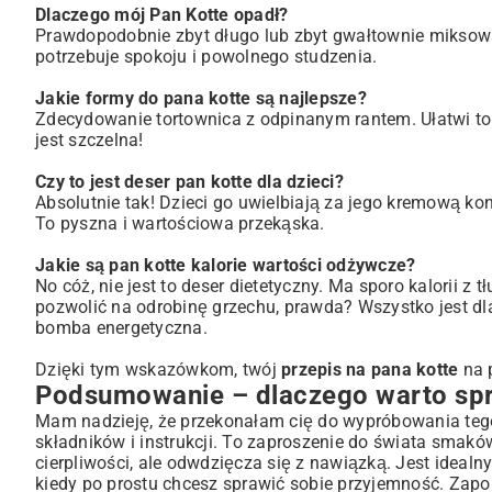
Dlaczego mój Pan Kotte opadł?
Prawdopodobnie zbyt długo lub zbyt gwałtownie miksowa
potrzebuje spokoju i powolnego studzenia.
Jakie formy do pana kotte są najlepsze?
Zdecydowanie tortownica z odpinanym rantem. Ułatwi to w
jest szczelna!
Czy to jest
deser pan kotte dla dzieci
?
Absolutnie tak! Dzieci go uwielbiają za jego kremową 
To pyszna i wartościowa przekąska.
Jakie są
pan kotte kalorie wartości odżywcze
?
No cóż, nie jest to deser dietetyczny. Ma sporo kalorii z
pozwolić na odrobinę grzechu, prawda? Wszystko jest dla 
bomba energetyczna.
Dzięki tym wskazówkom, twój
przepis na pana kotte
na 
Podsumowanie – dlaczego warto sp
Mam nadzieję, że przekonałam cię do wypróbowania teg
składników i instrukcji. To zaproszenie do świata smakó
cierpliwości, ale odwdzięcza się z nawiązką. Jest idealny
kiedy po prostu chcesz sprawić sobie przyjemność. Zapo