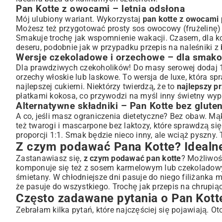
Pan Kotte z owocami – letnia odsłona
Mój ulubiony wariant. Wykorzystaj
pan kotte z owocami 
Możesz też przygotować prosty sos owocowy (frużelinę) i 
Smakuje trochę jak wspomnienie wakacji. Czasem, dla ko
deseru, podobnie jak w przypadku
przepis na naleśniki z
Wersje czekoladowe i orzechowe – dla smak
Dla prawdziwych czekoholików! Do masy serowej dodaj 1
orzechy włoskie lub laskowe. To wersja de luxe, która sp
najlepszej cukierni. Niektórzy twierdzą, że to
najlepszy pr
płatkami kokosa, co przywodzi na myśl inny świetny wy
Alternatywne składniki – Pan Kotte bez glute
A co, jeśli masz ograniczenia dietetyczne? Bez obaw. Mą
też twarogi i mascarpone bez laktozy, które sprawdzą si
proporcji 1:1. Smak będzie nieco inny, ale wciąż pyszny. 
Z czym podawać Pana Kotte? Idealn
Zastanawiasz się,
z czym podawać pan kotte
? Możliwoś
komponuje się też z sosem karmelowym lub czekoladowy
śmietany. W chłodniejsze dni pasuje do niego filiżanka 
że pasuje do wszystkiego. Trochę jak
przepis na chrupiąc
Często zadawane pytania o Pan Kotte
Zebrałam kilka pytań, które najczęściej się pojawiają. O