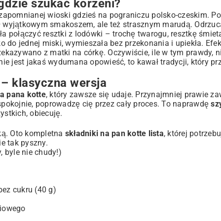
 gdzie szukać korzeni?
e
 zapomnianej wioski gdzieś na pograniczu polsko-czeskim. P
ył wyjątkowym smakoszem, ale też strasznym marudą. Odrzuca
połączyć resztki z lodówki – trochę twarogu, resztkę śmieta
 do jednej miski, wymieszała bez przekonania i upiekła. Efek
zekazywano z matki na córkę. Oczywiście, ile w tym prawdy, nie
cukiernictwa
 nie jest jakaś wydumana opowieść, to kawał tradycji, który pr
?
 – klasyczna wersja
na pana kotte
, który zawsze się udaje. Przynajmniej prawie za
le spokojnie, poprowadzę cię przez cały proces. To naprawdę
sz
ystkich, obiecuję.
ką. Oto kompletna
składniki na pan kotte lista
, której potrzeb
ie tak pyszny.
, byle nie chudy!)
ez cukru (40 g)
liowego
)