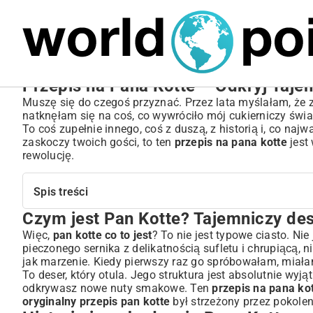
MARIUSZ ŁAMAGA
05.10.2025
SPORT
Przepis na Pana Kotte – Odkryj Taje
Muszę się do czegoś przyznać. Przez lata myślałam, że z
natknęłam się na coś, co wywróciło mój cukierniczy świa
To coś zupełnie innego, coś z duszą, z historią i, co na
zaskoczy twoich gości, to ten
przepis na pana kotte
jest
rewolucję.
Spis treści
Czym jest Pan Kotte? Tajemniczy de
Czym jest Pan Kotte? Tajemniczy deser odkryty na nowo
Historia i pochodzenie Pana Kotte – gdzie szukać korzen
Więc,
pan kotte co to jest
? To nie jest typowe ciasto. Ni
pieczonego sernika z delikatnością sufletu i chrupiącą,
Przepis na Pana Kotte krok po kroku – klasyczna wersja
jak marzenie. Kiedy pierwszy raz go spróbowałam, miał
Niezbędne składniki – lista zakupów
To deser, który otula. Jego struktura jest absolutnie w
Przygotowanie masy – klucz do sukcesu
odkrywasz nowe nuty smakowe. Ten
przepis na pana ko
Pieczenie i chłodzenie – perfekcyjne wykończenie
oryginalny przepis pan kotte
był strzeżony przez pokolen