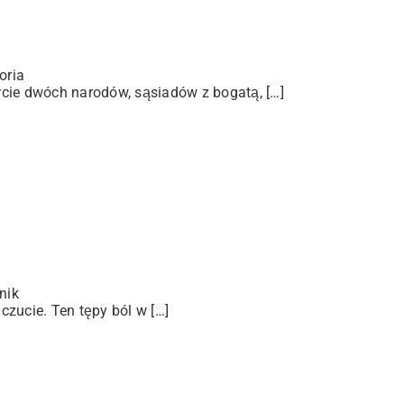
oria
arcie dwóch narodów, sąsiadów z bogatą, […]
nik
zucie. Ten tępy ból w […]