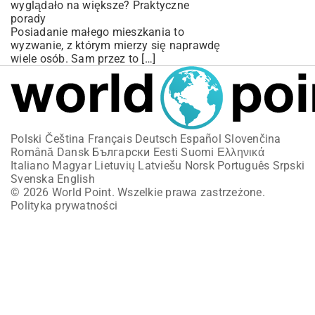
wyglądało na większe? Praktyczne
porady
Posiadanie małego mieszkania to
wyzwanie, z którym mierzy się naprawdę
wiele osób. Sam przez to […]
Polski
Čeština
Français
Deutsch
Español
Slovenčina
Română
Dansk
Български
Eesti
Suomi
Ελληνικά
Italiano
Magyar
Lietuvių
Latviešu
Norsk
Português
Srpski
Svenska
English
© 2026 World Point. Wszelkie prawa zastrzeżone.
Polityka prywatności