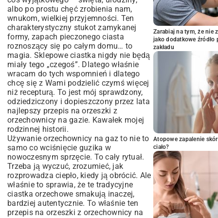
albo po prostu chęć zrobienia nam,
wnukom, wielkiej przyjemności. Ten
charakterystyczny stukot zamykanej
Zarabiaj na tym, że ni
formy, zapach pieczonego ciasta
jako dodatkowe źródło 
roznoszący się po całym domu… to
zakładu
magia. Sklepowe ciastka nigdy nie będą
miały tego „czegoś”. Dlatego właśnie
wracam do tych wspomnień i dlatego
chcę się z Wami podzielić czymś więcej
niż recepturą. To jest mój sprawdzony,
odziedziczony i dopieszczony przez lata
najlepszy przepis na orzeszki z
orzechownicy na gazie. Kawałek mojej
rodzinnej historii.
Używanie orzechownicy na gaz to nie to
Atopowe zapalenie skór
samo co wciśnięcie guzika w
ciało?
nowoczesnym sprzęcie. To cały rytuał.
Trzeba ją wyczuć, zrozumieć, jak
rozprowadza ciepło, kiedy ją obrócić. Ale
właśnie to sprawia, że te tradycyjne
ciastka orzechowe smakują inaczej,
bardziej autentycznie. To właśnie ten
przepis na orzeszki z orzechownicy na