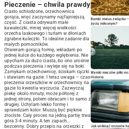
Pieczenie – chwila prawdy
Ciasto schłodzone, orzechownica
gorąca, więc zaczynamy najfajniejszą
Bambi status związku 
część. Z ciasta odrywam małe
życiu miłosnym?
kawałeczki, mniej więcej wielkości
orzecha laskowego i turlam w dłoniach
zgrabne kuleczki. To idealne zadanie dla
małych pomocników.
Otwieram gorącą formę, wkładam po
jednej kulce do każdego wgłębienia. Nie
upycham za dużo ciasta, bo ono urośnie
podczas pieczenia i wyleje się na boki.
Zamykam orzechownicę, ściskam rączki
Wyniki meczów piłki noż
i stawiam na gazie. I teraz uwaga – czas
Historia
pieczenia orzeszków w orzechownicy na
gazie to kwestia wyczucia. Zazwyczaj
piekę około minuty, może półtorej z
jednej strony, potem obracam i to samo z
drugiej. Uchylam lekko formę i
sprawdzam kolor. Muszą być pięknie
złociste. Cały proces na jedną partię trwa
góra 3-4 minuty. A ten zapach…
bezcenny. Dobry przepis na orzeszki z
Jak uniknąć oszustw h