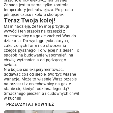
orzechownicy elektrycznej? Jasne!
Zasada jest ta sama, tylko kontrola
temperatury jest łatwiejsza. Po prostu
pilnujcie czasu i koloru skorupek.
Teraz Twoja kolej!
Mam nadzieję, że ten mój przydługi
wywód i ten przepis na orzeszki z
orzechownicy na gazie zachęci Was do
działania. Do wyciągnięcia starych,
zakurzonych form i do stworzenia
czegoś pysznego. To więcej niż deser. To
sposób na budowanie wspomnień, na
chwilę wytchnienia od pędzącego
świata.
Nie bójcie się eksperymentować,
dodawać coś od siebie, tworzyć własne
wariacje. Może to właśnie Wasz przepis
na orzeszki z orzechownicy na gazie
stanie się kiedyś rodzinną legendą?
Smacznego pieczenia i cudownych chwil
w kuchni!
PRZECZYTAJ RÓWNIEŻ