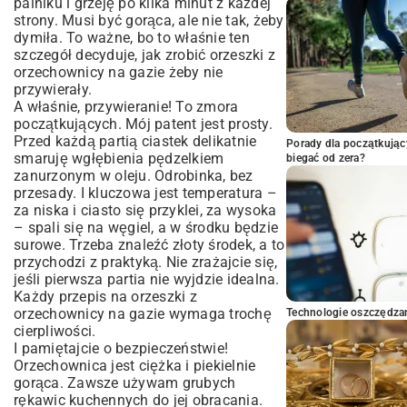
palniku i grzeję po kilka minut z każdej
strony. Musi być gorąca, ale nie tak, żeby
dymiła. To ważne, bo to właśnie ten
szczegół decyduje, jak zrobić orzeszki z
orzechownicy na gazie żeby nie
przywierały.
A właśnie, przywieranie! To zmora
początkujących. Mój patent jest prosty.
Przed każdą partią ciastek delikatnie
Porady dla początkując
smaruję wgłębienia pędzelkiem
biegać od zera?
zanurzonym w oleju. Odrobinka, bez
przesady. I kluczowa jest temperatura –
za niska i ciasto się przyklei, za wysoka
– spali się na węgiel, a w środku będzie
surowe. Trzeba znaleźć złoty środek, a to
przychodzi z praktyką. Nie zrażajcie się,
jeśli pierwsza partia nie wyjdzie idealna.
Każdy przepis na orzeszki z
orzechownicy na gazie wymaga trochę
Technologie oszczędzan
cierpliwości.
I pamiętajcie o bezpieczeństwie!
Orzechownica jest ciężka i piekielnie
gorąca. Zawsze używam grubych
rękawic kuchennych do jej obracania.