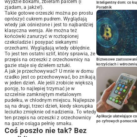
wyjdzie bokami, zbieram palcem (i
Inteligentny dom: co k
zjadam, a jakże!).
Poradnik
Takie gotowe orzeszki można po prostu
oprószyć cukrem pudrem. Wyglądają
wtedy jak ośnieżone i jest to najbardziej
klasyczna wersja. Ale można też
końcówki zanurzyć w roztopionej
czekoladzie i posypać siekanymi
orzechami. Wyglądają wtedy obłędnie.
To jest ten ostatni szlif, który sprawia, że
przepis na orzeszki z orzechownicy na
Biznesowe zastosowani
korzyściach i wdrożeni
gazie staje się dziełem sztuki.
A jak je przechowywać? U mnie w domu
rzadko jest co przechowywać, bo znikają
w jeden dzień. Ale jeśli zrobicie większą
porcję, to najlepiej trzymać je w
szczelnie zamkniętym metalowym
pudełku, w chłodnym miejscu. Najlepsze
są na drugi, trzeci dzień, kiedy skorupka
leciutko zmięknie od nadzienia. To wtedy
Aplikacje ułatwiające c
ten przepis na orzeszki z orzechownicy
po cyfrowych pomocni
na gazie osiąga pełnię smaku.
Coś poszło nie tak? Bez