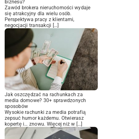
biznesu?
Zawód brokera nieruchomości wydaje
się atrakcyjny dla wielu osób.
Perspektywa pracy z klientami,
negocjacji transakcji […]
Jak oszczędzać na rachunkach za
media domowe? 30+ sprawdzonych
sposobów
Wysokie rachunki za media potrafią
zepsuć humor każdemu. Otwierasz
kopertę i… znowu. Więcej niż w […]