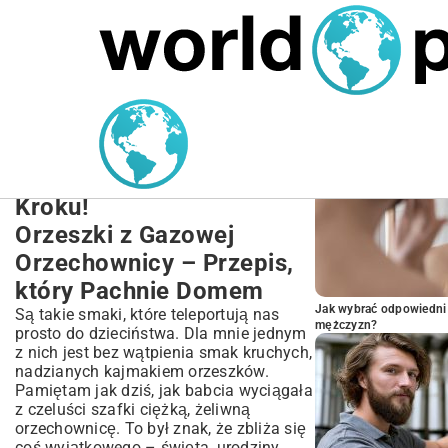
MARIUSZ ŁAMAGA
27.09.2025
NIERUCHOMOŚCI
POPULARNE A
Przepis na Orzeszki z
Orzechownicy Gazowej –
Klasyka Babci Krok po
Kroku!
Orzeszki z Gazowej
Orzechownicy – Przepis,
który Pachnie Domem
Jak wybrać odpowiedni 
Są takie smaki, które teleportują nas
mężczyzn?
prosto do dzieciństwa. Dla mnie jednym
z nich jest bez wątpienia smak kruchych,
nadzianych kajmakiem orzeszków.
Pamiętam jak dziś, jak babcia wyciągała
z czeluści szafki ciężką, żeliwną
orzechownicę. To był znak, że zbliża się
coś wyjątkowego – święta, urodziny,