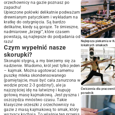
orzechownicy na gazie poznasz po
zapachu!
Upieczone połówki delikatnie podważam
drewnianym patyczkiem i wykładam na
kratkę do ostygnięcia. Są bardzo
delikatne, kiedy są gorące. Te śmieszne,
nadmiarowe „brzegi”, które czasem
powstają, są najlepsze do podjadania od
razu!
Najlepsza piekarnia w 
lokalnych smakach
Czym wypełnić nasze
skorupki?
Skorupki stygną, a my bierzemy się za
nadzienie. Wiadomo, król jest tylko jeden
– kajmak. Można ugotować samemu
puszkę mleka skondensowanego
(pamiętajcie, musi być cała zanurzona w
wodzie przez 2-3 godziny!), ale ja
Ćwiczenia dla pracown
najczęściej idę na łatwiznę i kupuję
poradnik
gotową masę kajmakową. Jest pyszna i
oszczędza mnóstwo czasu. Takie
klasyczne orzeszki z orzechownicy na
gazie z masą kajmakową to smak, który
wszyscy kochają. To właśnie ten przepis