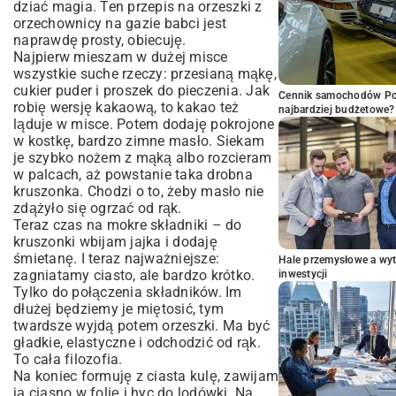
dziać magia. Ten przepis na orzeszki z
orzechownicy na gazie babci jest
naprawdę prosty, obiecuję.
Najpierw mieszam w dużej misce
wszystkie suche rzeczy: przesianą mąkę,
cukier puder i proszek do pieczenia. Jak
Cennik samochodów Por
robię wersję kakaową, to kakao też
najbardziej budżetowe?
ląduje w misce. Potem dodaję pokrojone
w kostkę, bardzo zimne masło. Siekam
je szybko nożem z mąką albo rozcieram
w palcach, aż powstanie taka drobna
kruszonka. Chodzi o to, żeby masło nie
zdążyło się ogrzać od rąk.
Teraz czas na mokre składniki – do
kruszonki wbijam jajka i dodaję
śmietanę. I teraz najważniejsze:
Hale przemysłowe a wyt
zagniatamy ciasto, ale bardzo krótko.
inwestycji
Tylko do połączenia składników. Im
dłużej będziemy je miętosić, tym
twardsze wyjdą potem orzeszki. Ma być
gładkie, elastyczne i odchodzić od rąk.
To cała filozofia.
Na koniec formuję z ciasta kulę, zawijam
ją ciasno w folię i hyc do lodówki. Na