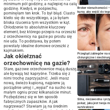
minimum pół godziny, a najlepiej na całą
godzinę. Kiedyś, w pośpiechu,
Broker nieruchomości – 
kursy, aby wejść do teg
pominęłam ten krok. To był błąd. Ciasto
kleiło się do wszystkiego, a ja byłam
bliska rzucenia tym wszystkim w kąt.
Chłodzenie to absolutnie kluczowy
element, bez którego przepis na orzeszki
z orzechownicy na gazie po prostu się
nie uda. To podstawa, by potem
powstały idealne domowe orzeszki z
kajmakiem.
Przegląd zabiegów na 
Jak okiełznać
chirurgiczne i niechirur
orzechownicę na gazie?
Stare, gazowe orzechownice mają duszę,
ale bywają też kapryśne. Trzeba się z
nimi trochę zaprzyjaźnić. Jeśli masz
nową, świeżo kupioną, najpierw ją
porządnie umyj i „wypal” na sucho na
małym ogniu przez kilkanaście minut.
Pozbędziesz się w ten sposób
Silna, niezawodna i pr
fabrycznych zapaszków. A jak
pokaż, jaka jest twoja 
nagrzewać? Stawiam ją na średnim
survivalowe