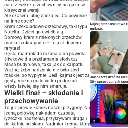
na orzeszki z orzechownicy na gazie w
klasycznej wersji.
Ale czasem lubię zaszaleć. Co powiecie
na inne opcje?
Najczęstsze oszustwa f
Krem czekoladowo-orzechowy, taki typu
uniknąć
Nutella. Dzieci go uwielbiają.
Domowy
krem z mielonych orzechów
,
masła i cukru pudru – to jest dopiero
rarytas!
Gęsta marmolada różana albo powidła
śliwkowe dla przełamania słodyczy.
Masa budyniowa, taka jak do karpatki.
Ważne, żeby nadzienie nie było zbyt
rzadkie, bo wypłynie. Jeśli kajmak jest za
Jak oszczędzać na rac
gęsty, można go leciutko podgrzać,
30+ sprawdzonych sp
wtedy łatwiej się nim smaruje.
Wielki finał – składanie i
przechowywanie
To już prawie koniec naszej przygody. Na
jedną połówkę nakładam czubatą
łyżeczkę nadzienia, przykrywam drugą i
delikatnie ściskam. Nadmiar kremu, który