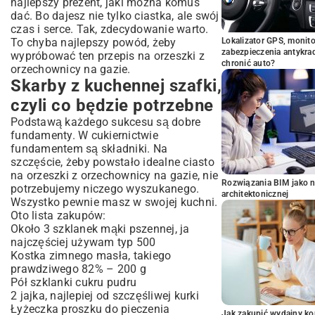
najlepszy prezent, jaki można komuś
dać. Bo dajesz nie tylko ciastka, ale swój
czas i serce. Tak, zdecydowanie warto.
To chyba najlepszy powód, żeby
Lokalizator GPS, monito
zabezpieczenia antykra
wypróbować ten przepis na orzeszki z
chronić auto?
orzechownicy na gazie.
Skarby z kuchennej szafki,
czyli co będzie potrzebne
Podstawą każdego sukcesu są dobre
fundamenty. W cukiernictwie
fundamentem są składniki. Na
szczęście, żeby powstało idealne ciasto
na orzeszki z orzechownicy na gazie, nie
Rozwiązania BIM jako n
potrzebujemy niczego wyszukanego.
architektonicznej
Wszystko pewnie masz w swojej kuchni.
Oto lista zakupów:
Około 3 szklanek mąki pszennej, ja
najczęściej używam typ 500
Kostka zimnego masła, takiego
prawdziwego 82% – 200 g
Pół szklanki cukru pudru
2 jajka, najlepiej od szczęśliwej kurki
Łyżeczka proszku do pieczenia
Jak zakupić wydajny ko