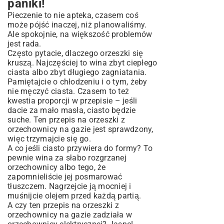
paniki!
Pieczenie to nie apteka, czasem coś
może pójść inaczej, niż planowaliśmy.
Ale spokojnie, na większość problemów
jest rada.
Często pytacie, dlaczego orzeszki się
kruszą. Najczęściej to wina zbyt ciepłego
ciasta albo zbyt długiego zagniatania.
Pamiętajcie o chłodzeniu i o tym, żeby
nie męczyć ciasta. Czasem to też
kwestia proporcji w przepisie – jeśli
dacie za mało masła, ciasto będzie
suche. Ten przepis na orzeszki z
orzechownicy na gazie jest sprawdzony,
więc trzymajcie się go.
A co jeśli ciasto przywiera do formy? To
pewnie wina za słabo rozgrzanej
orzechownicy albo tego, że
zapomnieliście jej posmarować
tłuszczem. Nagrzejcie ją mocniej i
muśnijcie olejem przed każdą partią.
A czy ten przepis na orzeszki z
orzechownicy na gazie zadziała w