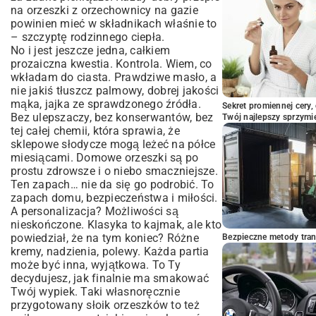
na orzeszki z orzechownicy na gazie
powinien mieć w składnikach właśnie to
– szczyptę rodzinnego ciepła.
No i jest jeszcze jedna, całkiem
prozaiczna kwestia. Kontrola. Wiem, co
wkładam do ciasta. Prawdziwe masło, a
nie jakiś tłuszcz palmowy, dobrej jakości
mąka, jajka ze sprawdzonego źródła.
Sekret promiennej cery,
Bez ulepszaczy, bez konserwantów, bez
Twój najlepszy sprzymi
tej całej chemii, która sprawia, że
sklepowe słodycze mogą leżeć na półce
miesiącami. Domowe orzeszki są po
prostu zdrowsze i o niebo smaczniejsze.
Ten zapach… nie da się go podrobić. To
zapach domu, bezpieczeństwa i miłości.
A personalizacja? Możliwości są
nieskończone. Klasyka to kajmak, ale kto
powiedział, że na tym koniec? Różne
Bezpieczne metody trans
kremy, nadzienia, polewy. Każda partia
może być inna, wyjątkowa. To Ty
decydujesz, jak finalnie ma smakować
Twój wypiek. Taki własnoręcznie
przygotowany słoik orzeszków to też