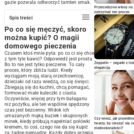
gazie pozwala odtworzyć tamten smak.
Przerzedzone włosy na 
zatrzymać ten proces
Spis treści
Po co się męczyć, skoro
Po co się męczyć, skoro można kupić? O
magii domowego pieczenia
można kupić? O magii
Skarby z kuchennej szafki, czyli co
domowego pieczenia
będzie potrzebne
Czasem ktoś mnie pyta: po co ci się chce
Zagniatamy ciasto – kilka prostych
z tym tyle bawić? Odpowiedź jest prosta.
kroków do ideału
Zeppelin – zegarki z l
Bo to nie jest tylko pieczenie. To cały
Jak okiełznać orzechownicę na gazie?
elegancją
proces, który zbliża ludzi. Kiedy
Pieczenie – chwila prawdy
wyciągam moją starą orzechownicę,
dzieciaki od razu wiedzą, co się święci.
Czym wypełnić nasze skorupki?
Zbiegają się do kuchni, chcą pomagać,
Wielki finał – składanie i
formować małe kuleczki z ciasta.
przechowywanie
Oczywiście, więcej przy tym bałaganu
Coś poszło nie tak? Bez paniki!
niż pożytku, ale ten wspólnie spędzony
czas jest bezcenny. Widok ich
Teraz Twoja kolej!
umazanych mąką buziek i skupionych
Czy wiesz, jak prawidł
minek, kiedy próbują napełniać połówki
twarzy, by cieszyć się 
kremem, to coś, czego nie da się kupić
niedoskonałości?
za żadne pieniądze. Każdy dobry przepis