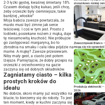
2-3 łyżki gęstej, kwaśnej śmietany 18%
stosunkowo niskiej cen
Czasem dodaję łyżkę kakao, jeśli chcę,
żeby orzeszki były ciemniejsze, takie
bardziej „włoskie”
Moja babcia zawsze powtarzała, że
masło musi być zimne jak serce
teściowej. I coś w tym jest. Prosto z
lodówki, posiekane nożem z mąką, daje
tę niesamowitą kruchość. Nie próbujcie
go zastępować margaryną, bo to
Zlewozmywaki Blanco – 
zbrodnia na smaku i cała idea pójdzie na
mogą się nie sprawdzić
marne. A mąkę? Zawsze przesiewam.
Niby mały gest, a ciasto jest potem
lżejsze. Pamiętajcie, że dobry przepis na
orzeszki z orzechownicy na gazie
zaczyna się od dobrych składników.
Zagniatamy ciasto – kilka
prostych kroków do
ideału
Produkcja elektroniki – 
2026
No dobrze, skoro mamy już wszystko na
blacie, to bierzemy się do roboty. To jest
ten moment, kiedy w kuchni zaczyna się