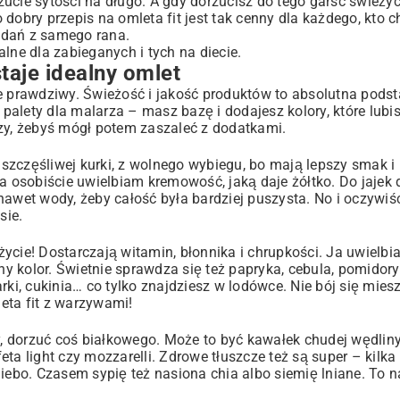
uczucie sytości na długo. A gdy dorzucisz do tego garść śwież
bry przepis na omleta fit jest tak cenny dla każdego, kto c
ok po kroku
 dań z samego rana.
lne dla zabieganych i tych na diecie.
taje idealny omlet
le prawdziwy. Świeżość i jakość produktów to absolutna pods
alety dla malarza – masz bazę i dodajesz kolory, które lubi
azy, żebyś mógł potem zaszaleć z dodatkami.
 szczęśliwej kurki, z wolnego wybiegu, bo mają lepszy smak i k
e ja osobiście uwielbiam kremowość, jaką daje żółtko. Do jajek
awet wody, żeby całość była bardziej puszysta. No i oczywiści
ebyś ty nie musiał)
sie.
ycie! Dostarczają witamin, błonnika i chrupkości. Ja uwielbi
ny kolor. Świetnie sprawdza się też papryka, cebula, pomidory
rki, cukinia… co tylko znajdziesz w lodówce. Nie bój się miesz
eta fit z warzywami!
y, dorzuć coś białkowego. Może to być kawałek chudej wędliny 
ta light czy mozzarelli. Zdrowe tłuszcze też są super – kilka
ebo. Czasem sypię też nasiona chia albo siemię lniane. To 