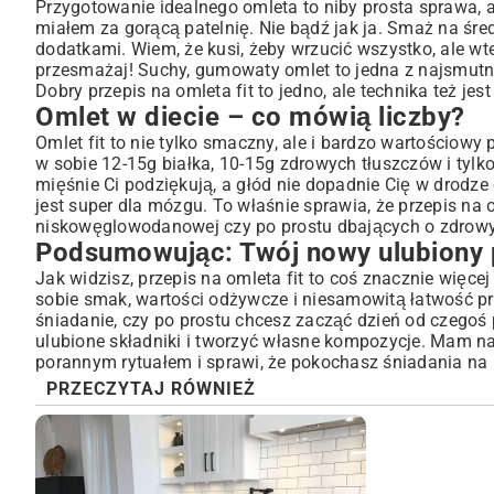
Przygotowanie idealnego omleta to niby prosta sprawa, al
miałem za gorącą patelnię. Nie bądź jak ja. Smaż na śred
dodatkami. Wiem, że kusi, żeby wrzucić wszystko, ale wt
przesmażaj! Suchy, gumowaty omlet to jedna z najsmutni
Dobry przepis na omleta fit to jedno, ale technika też jes
Omlet w diecie – co mówią liczby?
Omlet fit to nie tylko smaczny, ale i bardzo wartościowy
w sobie 12-15g białka, 10-15g zdrowych tłuszczów i tyl
mięśnie Ci podziękują, a głód nie dopadnie Cię w drodze d
jest super dla mózgu. To właśnie sprawia, że przepis na o
niskowęglowodanowej czy po prostu dbających o zdrowy 
Podsumowując: Twój nowy ulubiony 
Jak widzisz, przepis na omleta fit to coś znacznie więcej
sobie smak, wartości odżywcze i niesamowitą łatwość p
śniadanie, czy po prostu chcesz zacząć dzień od czegoś 
ulubione składniki i tworzyć własne kompozycje. Mam nad
porannym rytuałem i sprawi, że pokochasz śniadania na
PRZECZYTAJ RÓWNIEŻ