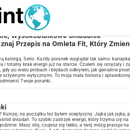
bkie, Wysokobiałkowe Śniadanie
znaj Przepis na Omleta Fit, Który Zmien
ą katorgą. Serio. Każdy poranek wyglądał tak samo: kanapka
i totalny brak energii już na starcie. Czułem się ociężały i 
 gdy po wielu próbach i błędach odkryłem, jak genialnie prost
ł ze sztywnymi wytycznymi. To moja mała historia i sprawdzo
e odmienić Twoje poranki.
ki
 Kurczę, na początku też byłem sceptyczny. Jajka jak jajka,
wśród śniadań. To szybki zastrzyk energii, który trzyma cię n
godzinie. Masz siłę, czujesz się lekko, a twój mózg pracuje n