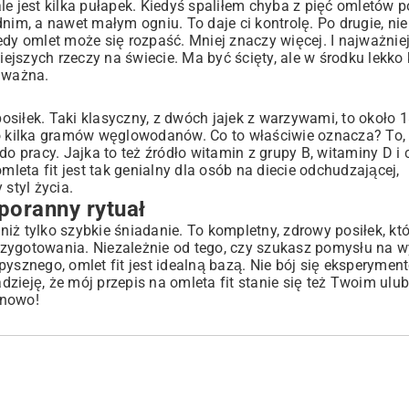
e jest kilka pułapek. Kiedyś spaliłem chyba z pięć omletów p
nim, a nawet małym ogniu. To daje ci kontrolę. Po drugie, nie
edy omlet może się rozpaść. Mniej znaczy więcej. I najważnie
ejszych rzeczy na świecie. Ma być ścięty, ale w środku lekko
t ważna.
 posiłek. Taki klasyczny, z dwóch jajek z warzywami, to około 
ko kilka gramów węglowodanów. Co to właściwie oznacza? To,
o pracy. Jajka to też źródło witamin z grupy B, witaminy D i c
mleta fit jest tak genialny dla osób na diecie odchudzającej,
styl życia.
poranny rytuał
 niż tylko szybkie śniadanie. To kompletny, zdrowy posiłek, kt
rzygotowania. Niezależnie od tego, czy szukasz pomysłu na 
pysznego, omlet fit jest idealną bazą. Nie bój się eksperyme
zieję, że mój przepis na omleta fit stanie się też Twoim ul
 nowo!