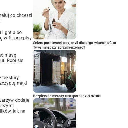
aluj co chcesz!
.
 light albo
ię w
fit przepisy
Sekret promiennej cery, czyli dlaczego witamina C to
Twój najlepszy sprzymierzeniec?
lać masę
t. Robi się
 tekstury,
szczyptę mąki
Bezpieczne metody transportu dzieł sztuki
 warzyw dodaję
wieżymi
iłków, jak na