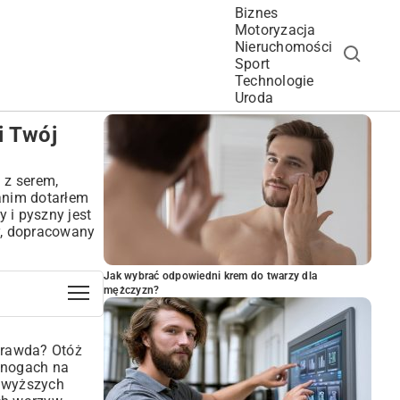
Biznes
Motoryzacja
Nieruchomości
Sport
Technologie
POPULARNE ARTYKUŁY
Uroda
i Twój
 z serem,
zanim dotarłem
y i pyszny jest
ny, dopracowany
Jak wybrać odpowiedni krem do twarzy dla
mężczyzn?
 prawda? Otóż
a nogach na
a wyższych