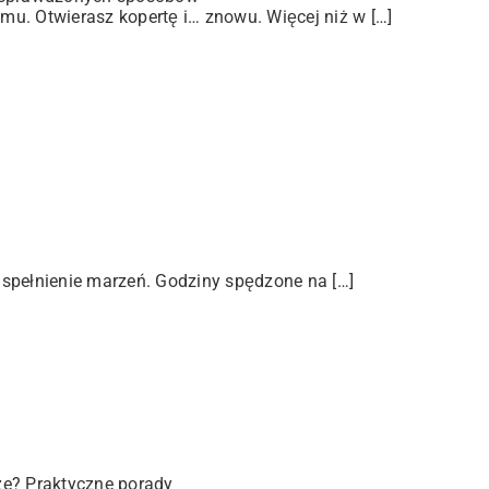
u. Otwierasz kopertę i… znowu. Więcej niż w […]
 spełnienie marzeń. Godziny spędzone na […]
ze? Praktyczne porady