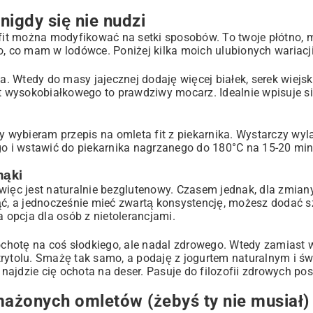
nigdy się nie nudzi
 fit można modyfikować na setki sposobów. To twoje płótno, m
o, co mam w lodówce. Poniżej kilka moich ulubionych wariacji
a. Wtedy do masy jajecznej dodaję więcej białek, serek wiejski
fit wysokobiałkowego to prawdziwy mocarz. Idealnie wpisuje s
dy wybieram przepis na omleta fit z piekarnika. Wystarczy wy
 i wstawić do piekarnika nagrzanego do 180°C na 15-20 minu
mąki
więc jest naturalnie bezglutenowy. Czasem jednak, dla zmiany
nąć, a jednocześnie mieć zwartą konsystencję, możesz dodać 
a opcja dla osób z nietolerancjami.
chotę na coś słodkiego, ale nadal zdrowego. Wtedy zamiast
trytolu. Smażę tak samo, a podaję z jogurtem naturalnym i ś
 najdzie cię ochota na deser. Pasuje do filozofii zdrowych pos
ażonych omletów (żebyś ty nie musiał)