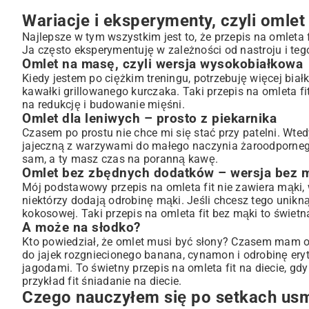
Wariacje i eksperymenty, czyli omlet 
Najlepsze w tym wszystkim jest to, że przepis na omleta
Ja często eksperymentuję w zależności od nastroju i teg
Omlet na masę, czyli wersja wysokobiałkowa
Kiedy jestem po ciężkim treningu, potrzebuję więcej białk
kawałki grillowanego kurczaka. Taki przepis na omleta 
na redukcję
i budowanie mięśni.
Omlet dla leniwych – prosto z piekarnika
Czasem po prostu nie chce mi się stać przy patelni. Wte
jajeczną z warzywami do małego naczynia żaroodpornego
sam, a ty masz czas na poranną kawę.
Omlet bez zbędnych dodatków – wersja bez 
Mój podstawowy przepis na omleta fit nie zawiera mąki, 
niektórzy dodają odrobinę mąki. Jeśli chcesz tego unik
kokosowej. Taki przepis na omleta fit bez mąki to świetn
A może na słodko?
Kto powiedział, że omlet musi być słony? Czasem mam o
do jajek rozgniecionego banana, cynamon i odrobinę ery
jagodami. To świetny przepis na omleta fit na diecie, gdy
przykład
fit śniadanie na diecie
.
Czego nauczyłem się po setkach usm