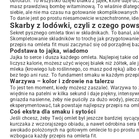
obrotach. To wszystko dzięki białku z jajek, które daje 
Coś ekstra dla smaku i sytości
masz prawdziwą bombę witaminową. To właśnie dlatego do
Mój sprawdzony przepis na omleta fit z warzywami – kr
siebie, ale nie ma czasu na gotowanie skomplikowanych
To danie jest po prostu niesamowicie wszechstronne, idea
Składniki (na jedną osobę)
Skarby z lodówki, czyli z czego pows
Jak to zrobić, żeby wyszło?
Sekret pysznego omleta tkwi w składnikach. To banał, a
Wariacje i eksperymenty, czyli omlet nigdy się nie nudzi
Skompletowanie składników to trochę jak przygotowanie p
Omlet na masę, czyli wersja wysokobiałkowa
przepis na omleta fit musi zaczynać się od porządnej b
Omlet dla leniwych – prosto z piekarnika
Podstawa to jajka, wiadomo
Omlet bez zbędnych dodatków – wersja bez mąki
Jajka to serce i dusza każdego omleta. Najlepiej takie od
A może na słodko?
liczysz kalorie, możesz użyć więcej białek niż żółtek, al
mleka (krowiego lub roślinnego, co masz pod ręką) albo n
Czego nauczyłem się po setkach usmażonych omletów (ż
bez tego ani rusz. To fundament smaku w każdym przepi
Omlet w diecie – co mówią liczby?
Warzywa – kolor i zdrowie na talerzu
Podsumowując: Twój nowy ulubiony poranny rytuał
To jest ten moment, kiedy możesz zaszaleć. Warzywa to ż
więdnie na patelni w kilka sekund i daje piękny, intensyw
gniazda nasienne, żeby nie puściły za dużo wody), piecza
eksperymentować, tak powstaje najlepszy przepis na oml
Coś ekstra dla smaku i sytości
Jeśli chcesz, żeby Twój omlet był jeszcze bardziej sycąc
kurczaka z wczorajszego obiadu, a nawet odrobina sera fe
awokado położonych na gotowym omlecie to po prostu ni
wzbogaca każdy przepis na omleta fit.