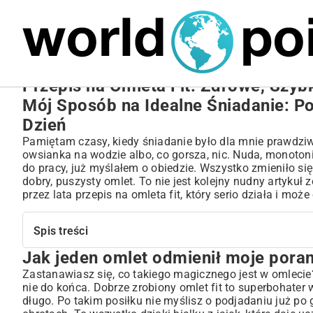
MARIUSZ ŁAMAGA
27.09.2025
NIERUCHOMOŚCI
Przepis na Omleta Fit: Zdrowe, Szy
Mój Sposób na Idealne Śniadanie: Po
Dzień
Pamiętam czasy, kiedy śniadanie było dla mnie prawdziw
owsianka na wodzie albo, co gorsza, nic. Nuda, monotonia 
do pracy, już myślałem o obiedzie. Wszystko zmieniło się,
dobry, puszysty omlet. To nie jest kolejny nudny artyku
przez lata przepis na omleta fit, który serio działa i moż
Spis treści
Jak jeden omlet odmienił moje poran
Jak jeden omlet odmienił moje poranki
Skarby z lodówki, czyli z czego powstaje idealny omlet
Zastanawiasz się, co takiego magicznego jest w omlecie?
nie do końca. Dobrze zrobiony omlet fit to superbohater 
Podstawa to jajka, wiadomo
długo. Po takim posiłku nie myślisz o podjadaniu już po 
Warzywa – kolor i zdrowie na talerzu