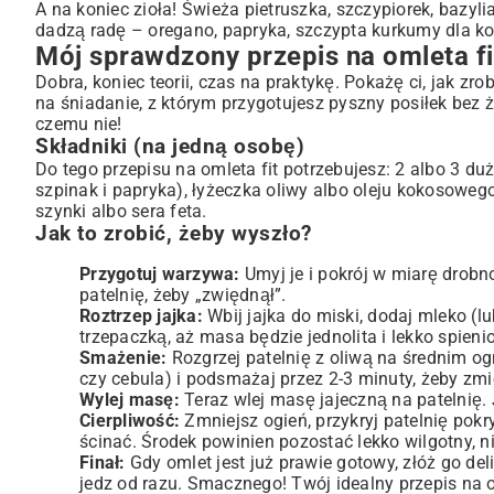
A na koniec zioła! Świeża pietruszka, szczypiorek, bazyl
dadzą radę – oregano, papryka, szczypta kurkumy dla kol
Mój sprawdzony przepis na omleta f
Dobra, koniec teorii, czas na praktykę. Pokażę ci, jak zr
na śniadanie, z którym przygotujesz pyszny posiłek bez
czemu nie!
Składniki (na jedną osobę)
Do tego przepisu na omleta fit potrzebujesz: 2 albo 3 duż
szpinak i papryka), łyżeczka oliwy albo oleju kokosowego,
szynki albo sera feta.
Jak to zrobić, żeby wyszło?
Przygotuj warzywa:
Umyj je i pokrój w miarę drobn
patelnię, żeby „zwiędnął”.
Roztrzep jajka:
Wbij jajka do miski, dodaj mleko (l
trzepaczką, aż masa będzie jednolita i lekko spieni
Smażenie:
Rozgrzej patelnię z oliwą na średnim o
czy cebula) i podsmażaj przez 2-3 minuty, żeby zmi
Wylej masę:
Teraz wlej masę jajeczną na patelnię. 
Cierpliwość:
Zmniejsz ogień, przykryj patelnię pokr
ścinać. Środek powinien pozostać lekko wilgotny, n
Finał:
Gdy omlet jest już prawie gotowy, złóż go del
jedz od razu. Smacznego! Twój idealny przepis na o