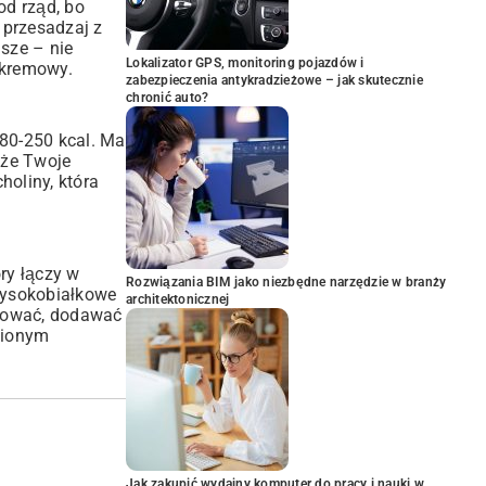
od rząd, bo
 przesadzaj z
jsze – nie
Lokalizator GPS, monitoring pojazdów i
 kremowy.
zabezpieczenia antykradzieżowe – jak skutecznie
chronić auto?
180-250 kcal. Ma
 że Twoje
holiny, która
óry łączy w
Rozwiązania BIM jako niezbędne narzędzie w branży
wysokobiałkowe
architektonicznej
ntować, dodawać
ubionym
Jak zakupić wydajny komputer do pracy i nauki w