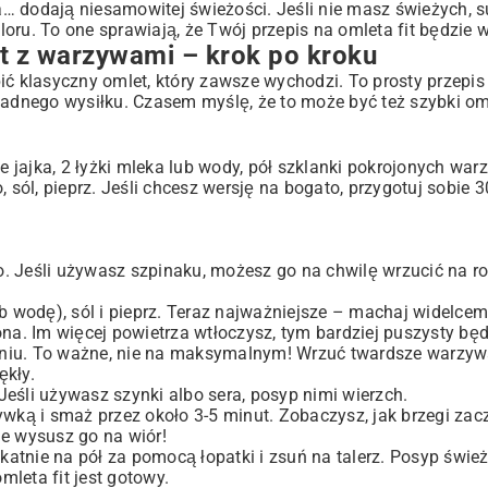
ia… dodają niesamowitej świeżości. Jeśli nie masz świeżych, 
oru. To one sprawiają, że Twój przepis na omleta fit będzie 
it z warzywami – krok po kroku
obić klasyczny omlet, który zawsze wychodzi. To prosty przepis
 żadnego wysiłku. Czasem myślę, że to może być też
szybki om
e jajka, 2 łyżki mleka lub wody, pół szklanki pokrojonych war
 sól, pieprz. Jeśli chcesz wersję na bogato, przygotuj sobie 
o. Jeśli używasz szpinaku, możesz go na chwilę wrzucić na r
ub wodę), sól i pieprz. Teraz najważniejsze – machaj widelcem
ona. Im więcej powietrza wtłoczysz, tym bardziej puszysty będ
gniu. To ważne, nie na maksymalnym! Wrzuć twardsze warzyw
ękły.
Jeśli używasz szynki albo sera, posyp nimi wierzch.
ywką i smaż przez około 3-5 minut. Zobaczysz, jak brzegi zac
ie wysusz go na wiór!
ikatnie na pół za pomocą łopatki i zsuń na talerz. Posyp śwież
mleta fit jest gotowy.