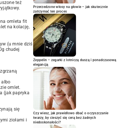
suszone też
Przerzedzone włosy na głowie – jak skutecznie
wyjątkowy.
zatrzymać ten proces
 na omleta fit
let
na kolację,
zyw (u mnie dziś
30g chudej
Zeppelin – zegarki z lotniczą duszą i ponadczasową
elegancją
ozgrzaną
 albo
zie omlet.
a (jak papryka
zynają się
Czy wiesz, jak prawidłowo dbać o oczyszczanie
twarzy, by cieszyć się cerą bez żadnych
ymi ziołami i
niedoskonałości?