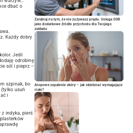
ych warzyw…
hce dbać o
Zarabiaj na tym, że nie zużywasz prądu. Usługa DSR
jako dodatkowe źródło przychodu dla Twojego
zakładu
tawa.
sz. Każdy dobry
olor. Jeśli
 dodaję odrobinę
e sól i pieprz –
am szpinak, bo
Atopowe zapalenie skóry – jak okiełznać wymagające
 (tylko usuń
ciało?
ać i
z indyka, pierś
 plasterków
naprawdę