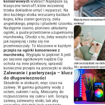
konserwowych
wybrać? Najlepsze są
klasyczne twist-off, które wcześniej
trzeba dokładnie umyć i wyparzyć. Na
dno każdego słoika wrzucamy baldach
kopru, kilka ziaren gorczycy, ziela
Najczęstsze oszustwa f
angielskiego, pieprzu i plasterki czosnku.
uniknąć
Następnie ciasno, pionowo układamy
ogórki, a puste przestrzenie uzupełniamy
marchewką. Chodzi o to, żeby weszło ich
jak najwięcej i żeby się nie
przemieszczały. To kluczowe w każdym
przepis na ogórki konserwowe z
marchewką
. Wygląda to pięknie! A jeśli
po sezonie ogórkowym najdzie Cię
ochota na inne przetwory, sprawdź
Jak oszczędzać na rac
30+ sprawdzonych sp
koniecznie
przepis na porzeczki w słoiku
.
Zalewanie i pasteryzacja – klucz
do długowieczności
Składniki w słoikach, więc czas na
zalewę. W garnku gotujemy wodę z
octem, cukrem i solą. Mieszamy do
rozpuszczenia się cukru i soli. Gorącą
zalewą zalewamy słoiki, tak aby