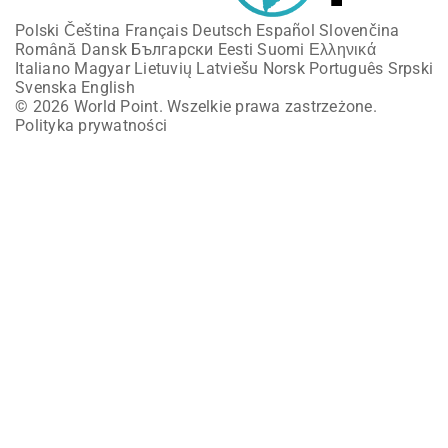
Polski
Čeština
Français
Deutsch
Español
Slovenčina
Română
Dansk
Български
Eesti
Suomi
Ελληνικά
Italiano
Magyar
Lietuvių
Latviešu
Norsk
Português
Srpski
Svenska
English
© 2026 World Point. Wszelkie prawa zastrzeżone.
Polityka prywatności