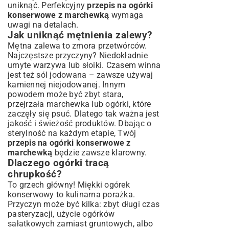
uniknąć. Perfekcyjny
przepis na ogórki
konserwowe z marchewką
wymaga
uwagi na detalach.
Jak uniknąć mętnienia zalewy?
Mętna zalewa to zmora przetwórców.
Najczęstsze przyczyny? Niedokładnie
umyte warzywa lub słoiki. Czasem winna
jest też sól jodowana – zawsze używaj
kamiennej niejodowanej. Innym
powodem może być zbyt stara,
przejrzała marchewka lub ogórki, które
zaczęły się psuć. Dlatego tak ważna jest
jakość i świeżość produktów. Dbając o
sterylność na każdym etapie, Twój
przepis na ogórki konserwowe z
marchewką
będzie zawsze klarowny.
Dlaczego ogórki tracą
chrupkość?
To grzech główny! Miękki ogórek
konserwowy to kulinarna porażka.
Przyczyn może być kilka: zbyt długi czas
pasteryzacji, użycie ogórków
sałatkowych zamiast gruntowych, albo