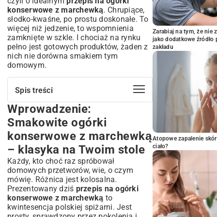
czyli o idealnym
przepis na ogórki
konserwowe z marchewką
. Chrupiące,
słodko-kwaśne, po prostu doskonałe. To
więcej niż jedzenie, to wspomnienia
Zarabiaj na tym, że ni
zamknięte w szkle. I chociaż na rynku
jako dodatkowe źródło 
pełno jest gotowych produktów, żaden z
zakładu
nich nie dorówna smakiem tym
domowym.
Spis treści
Wprowadzenie:
Wprowadzenie: Smakowite ogórki
konserwowe z marchewką – klasyka na
Smakowite ogórki
Twoim stole
konserwowe z marchewką
Dlaczego ogórki konserwowe z
Atopowe zapalenie skór
marchewką to hit spiżarni?
– klasyka na Twoim stole
ciało?
Połączenie smaków i tekstur: chrupkość
Każdy, kto choć raz spróbował
ogórków i słodycz marchewki
domowych przetworów, wie, o czym
Wartości odżywcze i prozdrowotne
mówię. Różnica jest kolosalna.
aspekty kiszonek
Prezentowany dziś
przepis na ogórki
Niezbędne składniki do idealnych
konserwowe z marchewką
to
ogórków konserwowych z marchewką
kwintesencja polskiej spiżarni. Jest
prosty, sprawdzony przez pokolenia i