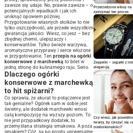
Wybór najlepszych ogórków i świeżej
zawsze się udaje. No, prawie zawsze – o
marchewki
Przerzedzone włosy na 
potencjalnych wpadkach i jak ich
zatrzymać ten proces
Sekret udanej zalewy: proporcje i
uniknąć opowiem później.
przyprawy
Przygotowanie własnych słoików to nie
Krok po kroku: jak przygotować ogórki
tylko oszczędność, ale przede wszystkim
konserwowe z marchewką?
gwarancja jakości. Wiesz, co jesz – bez
Przygotowanie warzyw: mycie, obieranie,
zbędnej chemii, ulepszaczy i
krojenie
konserwantów. Tylko świeże warzywa,
Układanie składników w słoikach
aromatyczne przyprawy i serce włożone
w przygotowanie. Ten
przepis na ogórki
Zalewanie i pasteryzacja – klucz do
konserwowe z marchewką
długowieczności
to bilet w
Zeppelin – zegarki z l
jedną stronę do kulinarnego raju. Serio.
elegancją
Częste błędy i porady eksperta dla
Dlaczego ogórki
perfekcyjnych przetworów
konserwowe z marchewką
Jak uniknąć mętnienia zalewy?
Dlaczego ogórki tracą chrupkość?
to hit spiżarni?
Alternatywne przyprawy i wariacje
Co sprawia, że akurat to połączenie jest
smakowe
tak genialne? Ogórek sam w sobie jest
Serwowanie i przechowywanie: ciesz się
świetny, ale dodatek marchewki wnosi
smakiem przez cały rok
całą kompozycję na wyższy poziom. To
Czy wiesz, jak prawidł
Idealne do obiadu, kanapek i sałatek
nie jest przypadkowy dodatek, to
twarzy, by cieszyć się 
przemyślana strategia smakowa. A poza
Warunki przechowywania gotowych
niedoskonałości?
smakiem? Cóż, są po prostu uniwersalne
słoików