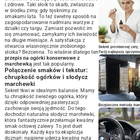
i zdrowe. Taki słoik to skarb, zwłaszcza
Podsumowanie: Twoje domowe ogórki
w środku zimy, gdy tęsknimy za
konserwowe z marchewką gotowe!
smakami lata. To też świetny sposób na
zagospodarowanie nadmiaru warzyw z
działki czy targu. Zamiast pozwolić im
się zmarnować, zamykamy ich świeżość
na długie miesiące. A satysfakcja z
otwarcia własnoręcznie zrobionego
Sekret promiennej cery,
słoika? Bezcenna. To właśnie dlatego ten
Twój najlepszy sprzymi
przepis na ogórki konserwowe z
marchewką
jest tak popularny.
Połączenie smaków i tekstur:
chrupkość ogórków i słodycz
marchewki
Sekret tkwi w idealnym balansie. Mamy
tu chrupkość świeżego ogórka, który
dzięki odpowiedniej pasteryzacji
Bezpieczne metody trans
zachowuje swoją jędrność. Do tego
dochodzi naturalna słodycz marchewki,
która fantastycznie przełamuje kwaśny
smak octowej zalewy. To jest duet
doskonały. Każdy kęs to eksplozja
doznań: najpierw uderza kwaśna nuta