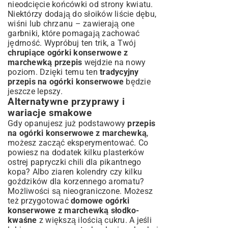
nieodcięcie końcówki od strony kwiatu.
Niektórzy dodają do słoików liście dębu,
wiśni lub chrzanu – zawierają one
garbniki, które pomagają zachować
jędrność. Wypróbuj ten trik, a Twój
chrupiące ogórki konserwowe z
marchewką przepis
wejdzie na nowy
poziom. Dzięki temu ten
tradycyjny
przepis na ogórki konserwowe
będzie
jeszcze lepszy.
Alternatywne przyprawy i
wariacje smakowe
Gdy opanujesz już podstawowy
przepis
na ogórki konserwowe z marchewką
,
możesz zacząć eksperymentować. Co
powiesz na dodatek kilku plasterków
ostrej papryczki chili dla pikantnego
kopa? Albo ziaren kolendry czy kilku
goździków dla korzennego aromatu?
Możliwości są nieograniczone. Możesz
też przygotować
domowe ogórki
konserwowe z marchewką słodko-
kwaśne
z większą ilością cukru. A jeśli