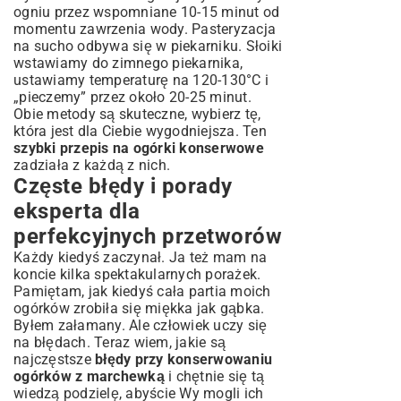
ogniu przez wspomniane 10-15 minut od
momentu zawrzenia wody. Pasteryzacja
na sucho odbywa się w piekarniku. Słoiki
wstawiamy do zimnego piekarnika,
ustawiamy temperaturę na 120-130°C i
„pieczemy” przez około 20-25 minut.
Obie metody są skuteczne, wybierz tę,
która jest dla Ciebie wygodniejsza. Ten
szybki przepis na ogórki konserwowe
zadziała z każdą z nich.
Częste błędy i porady
eksperta dla
perfekcyjnych przetworów
Każdy kiedyś zaczynał. Ja też mam na
koncie kilka spektakularnych porażek.
Pamiętam, jak kiedyś cała partia moich
ogórków zrobiła się miękka jak gąbka.
Byłem załamany. Ale człowiek uczy się
na błędach. Teraz wiem, jakie są
najczęstsze
błędy przy konserwowaniu
ogórków z marchewką
i chętnie się tą
wiedzą podzielę, abyście Wy mogli ich