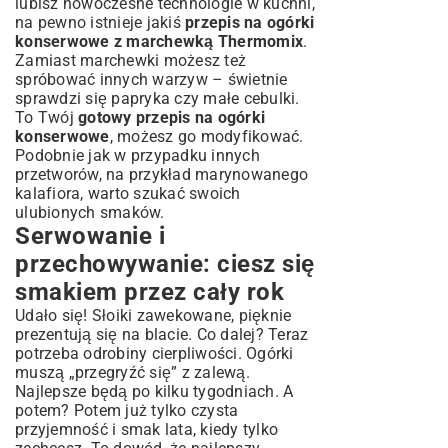
lubisz nowoczesne technologie w kuchni,
na pewno istnieje jakiś
przepis na ogórki
konserwowe z marchewką Thermomix
.
Zamiast marchewki możesz też
spróbować innych warzyw – świetnie
sprawdzi się papryka czy małe cebulki.
To Twój
gotowy przepis na ogórki
konserwowe
, możesz go modyfikować.
Podobnie jak w przypadku innych
przetworów, na przykład
marynowanego
kalafiora
, warto szukać swoich
ulubionych smaków.
Serwowanie i
przechowywanie: ciesz się
smakiem przez cały rok
Udało się! Słoiki zawekowane, pięknie
prezentują się na blacie. Co dalej? Teraz
potrzeba odrobiny cierpliwości. Ogórki
muszą „przegryźć się” z zalewą.
Najlepsze będą po kilku tygodniach. A
potem? Potem już tylko czysta
przyjemność i smak lata, kiedy tylko