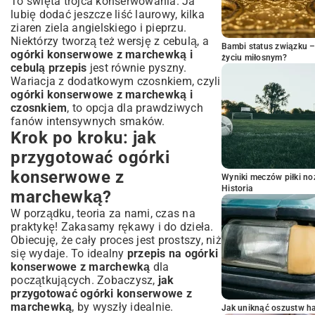
To święta trójca konserwowania. Ja
lubię dodać jeszcze liść laurowy, kilka
ziaren ziela angielskiego i pieprzu.
Niektórzy tworzą też wersję z cebulą, a
Bambi status związku 
ogórki konserwowe z marchewką i
życiu miłosnym?
cebulą przepis
jest równie pyszny.
Wariacja z dodatkowym czosnkiem, czyli
ogórki konserwowe z marchewką i
czosnkiem
, to opcja dla prawdziwych
fanów intensywnych smaków.
Krok po kroku: jak
przygotować ogórki
konserwowe z
Wyniki meczów piłki noż
Historia
marchewką?
W porządku, teoria za nami, czas na
praktykę! Zakasamy rękawy i do dzieła.
Obiecuję, że cały proces jest prostszy, niż
się wydaje. To idealny
przepis na ogórki
konserwowe z marchewką
dla
początkujących. Zobaczysz,
jak
przygotować ogórki konserwowe z
marchewką
, by wyszły idealnie.
Jak uniknąć oszustw h