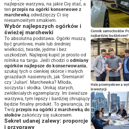
najlepsze warzywa, na jakie Cię stać, a
ten
przepis na ogórki konserwowe z
marchewką
odwdzięczy Ci się
niesamowitym smakiem.
Wybór najlepszych ogórków i
Cennik samochodów Por
świeżej marchewki
najbardziej budżetowe?
To absolutna podstawa. Ogórki muszą
być gruntowe, małe lub średniej
wielkości, twarde, jędrne i bez
uszkodzeń. Najlepiej kupić je prosto od
rolnika na targu. Jeśli chodzi o
odmiany
ogórków najlepsze do konserwowania
,
szukaj tych o cienkiej skórce i małych
gniazdach nasiennych, jak 'Śremianin’
czy 'Julian’. Marchewka? Młoda,
Hale przemysłowe a wyt
soczysta i słodka. Unikaj starych,
inwestycji
zwłókniałych egzemplarzy. Im świeższe
warzywa, tym lepszy i bardziej chrupiący
będzie finalny produkt. To gwarancja, że
Twój
przepis na ogórki z marchewką do
słoików
zakończy się sukcesem.
Sekret udanej zalewy: proporcje
i przyprawy