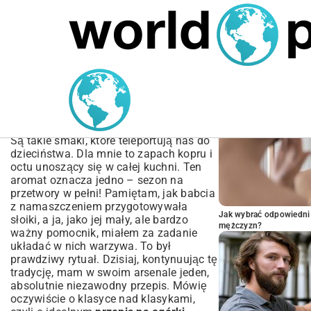
MARIUSZ ŁAMAGA
05.10.2025
BIZNES
POPULARNE A
Przepis na Ogórki
Konserwowe z Marchewką
– Chrupiący Hit Spiżarni
Są takie smaki, które teleportują nas do
dzieciństwa. Dla mnie to zapach kopru i
octu unoszący się w całej kuchni. Ten
aromat oznacza jedno – sezon na
przetwory w pełni! Pamiętam, jak babcia
z namaszczeniem przygotowywała
Jak wybrać odpowiedni 
słoiki, a ja, jako jej mały, ale bardzo
mężczyzn?
ważny pomocnik, miałem za zadanie
układać w nich warzywa. To był
prawdziwy rytuał. Dzisiaj, kontynuując tę
tradycję, mam w swoim arsenale jeden,
absolutnie niezawodny przepis. Mówię
oczywiście o klasyce nad klasykami,