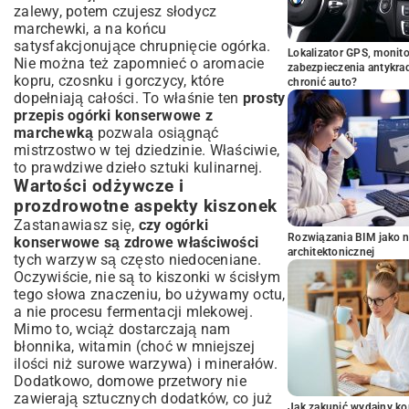
zalewy, potem czujesz słodycz
marchewki, a na końcu
satysfakcjonujące chrupnięcie ogórka.
Lokalizator GPS, monito
Nie można też zapomnieć o aromacie
zabezpieczenia antykra
kopru, czosnku i gorczycy, które
chronić auto?
dopełniają całości. To właśnie ten
prosty
przepis ogórki konserwowe z
marchewką
pozwala osiągnąć
mistrzostwo w tej dziedzinie. Właściwie,
to prawdziwe dzieło sztuki kulinarnej.
Wartości odżywcze i
prozdrowotne aspekty kiszonek
Zastanawiasz się,
czy ogórki
Rozwiązania BIM jako n
konserwowe są zdrowe właściwości
architektonicznej
tych warzyw są często niedoceniane.
Oczywiście, nie są to kiszonki w ścisłym
tego słowa znaczeniu, bo używamy octu,
a nie procesu fermentacji mlekowej.
Mimo to, wciąż dostarczają nam
błonnika, witamin (choć w mniejszej
ilości niż surowe warzywa) i minerałów.
Dodatkowo, domowe przetwory nie
zawierają sztucznych dodatków, co już
Jak zakupić wydajny ko