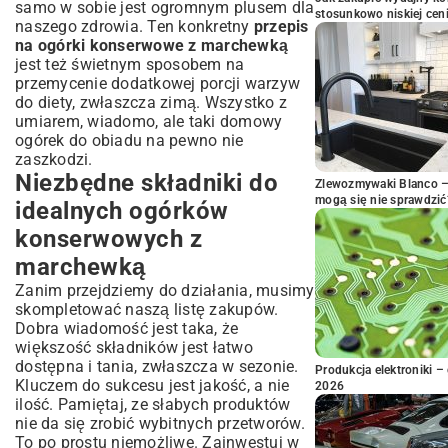
samo w sobie jest ogromnym plusem dla
stosunkowo niskiej cen
naszego zdrowia. Ten konkretny
przepis
na ogórki konserwowe z marchewką
jest też świetnym sposobem na
przemycenie dodatkowej porcji warzyw
do diety, zwłaszcza zimą. Wszystko z
umiarem, wiadomo, ale taki domowy
ogórek do obiadu na pewno nie
zaszkodzi.
Niezbędne składniki do
Zlewozmywaki Blanco – 
mogą się nie sprawdzić
idealnych ogórków
konserwowych z
marchewką
Zanim przejdziemy do działania, musimy
skompletować naszą listę zakupów.
Dobra wiadomość jest taka, że
większość składników jest łatwo
dostępna i tania, zwłaszcza w sezonie.
Produkcja elektroniki – 
Kluczem do sukcesu jest jakość, a nie
2026
ilość. Pamiętaj, ze słabych produktów
nie da się zrobić wybitnych przetworów.
To po prostu niemożliwe. Zainwestuj w