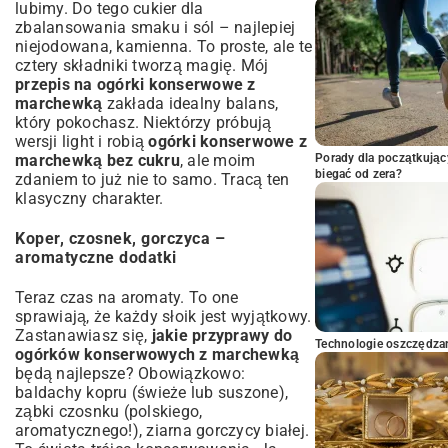
lubimy. Do tego cukier dla
zbalansowania smaku i sól – najlepiej
niejodowana, kamienna. To proste, ale te
cztery składniki tworzą magię. Mój
przepis na ogórki konserwowe z
marchewką
zakłada idealny balans,
który pokochasz. Niektórzy próbują
wersji light i robią
ogórki konserwowe z
marchewką bez cukru
, ale moim
Porady dla początkując
biegać od zera?
zdaniem to już nie to samo. Tracą ten
klasyczny charakter.
Koper, czosnek, gorczyca –
aromatyczne dodatki
Teraz czas na aromaty. To one
sprawiają, że każdy słoik jest wyjątkowy.
Zastanawiasz się,
jakie przyprawy do
Technologie oszczędzan
ogórków konserwowych z marchewką
będą najlepsze? Obowiązkowo:
baldachy kopru (świeże lub suszone),
ząbki czosnku (polskiego,
aromatycznego!), ziarna gorczycy białej.