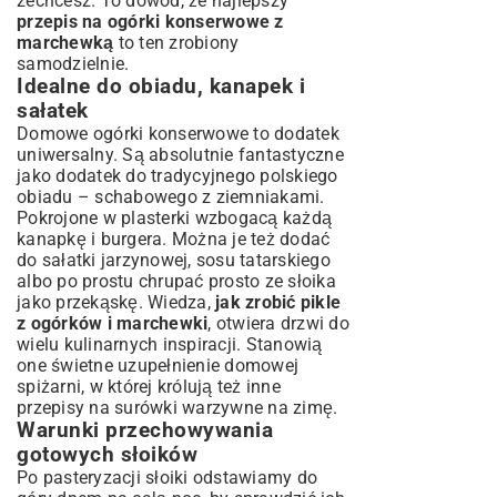
zechcesz. To dowód, że najlepszy
przepis na ogórki konserwowe z
marchewką
to ten zrobiony
samodzielnie.
Idealne do obiadu, kanapek i
sałatek
Domowe ogórki konserwowe to dodatek
uniwersalny. Są absolutnie fantastyczne
jako dodatek do tradycyjnego polskiego
obiadu – schabowego z ziemniakami.
Pokrojone w plasterki wzbogacą każdą
kanapkę i burgera. Można je też dodać
do sałatki jarzynowej, sosu tatarskiego
albo po prostu chrupać prosto ze słoika
jako przekąskę. Wiedza,
jak zrobić pikle
z ogórków i marchewki
, otwiera drzwi do
wielu kulinarnych inspiracji. Stanowią
one świetne uzupełnienie domowej
spiżarni, w której królują też inne
przepisy na surówki warzywne na zimę
.
Warunki przechowywania
gotowych słoików
Po pasteryzacji słoiki odstawiamy do