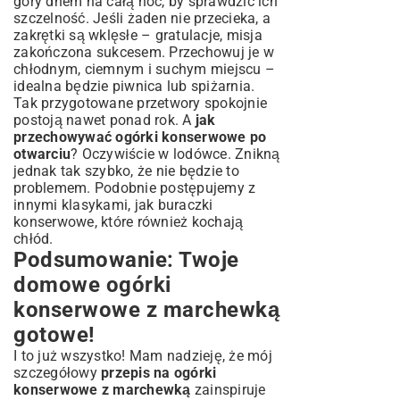
góry dnem na całą noc, by sprawdzić ich
szczelność. Jeśli żaden nie przecieka, a
zakrętki są wklęsłe – gratulacje, misja
zakończona sukcesem. Przechowuj je w
chłodnym, ciemnym i suchym miejscu –
idealna będzie piwnica lub spiżarnia.
Tak przygotowane przetwory spokojnie
postoją nawet ponad rok. A
jak
przechowywać ogórki konserwowe po
otwarciu
? Oczywiście w lodówce. Znikną
jednak tak szybko, że nie będzie to
problemem. Podobnie postępujemy z
innymi klasykami, jak
buraczki
konserwowe
, które również kochają
chłód.
Podsumowanie: Twoje
domowe ogórki
konserwowe z marchewką
gotowe!
I to już wszystko! Mam nadzieję, że mój
szczegółowy
przepis na ogórki
konserwowe z marchewką
zainspiruje