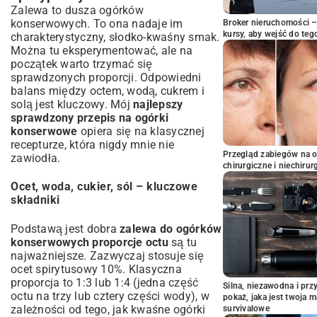
Zalewa to dusza ogórków
konserwowych. To ona nadaje im
Broker nieruchomości – 
kursy, aby wejść do teg
charakterystyczny, słodko-kwaśny smak.
Można tu eksperymentować, ale na
początek warto trzymać się
sprawdzonych proporcji. Odpowiedni
balans między octem, wodą, cukrem i
solą jest kluczowy. Mój
najlepszy
sprawdzony przepis na ogórki
konserwowe
opiera się na klasycznej
recepturze, która nigdy mnie nie
Przegląd zabiegów na 
zawiodła.
chirurgiczne i niechirur
Ocet, woda, cukier, sól – kluczowe
składniki
Podstawą jest dobra
zalewa do ogórków
konserwowych proporcje octu
są tu
najważniejsze. Zazwyczaj stosuje się
ocet spirytusowy 10%. Klasyczna
proporcja to 1:3 lub 1:4 (jedna część
Silna, niezawodna i pr
octu na trzy lub cztery części wody), w
pokaż, jaka jest twoja 
zależności od tego, jak kwaśne ogórki
survivalowe