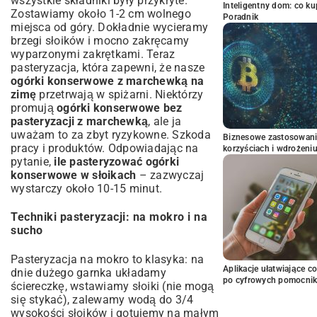
wszystkie składniki były przykryte.
Inteligentny dom: co k
Zostawiamy około 1-2 cm wolnego
Poradnik
miejsca od góry. Dokładnie wycieramy
brzegi słoików i mocno zakręcamy
wyparzonymi zakrętkami. Teraz
pasteryzacja, która zapewni, że nasze
ogórki konserwowe z marchewką na
zimę
przetrwają w spiżarni. Niektórzy
promują
ogórki konserwowe bez
pasteryzacji z marchewką
, ale ja
uważam to za zbyt ryzykowne. Szkoda
Biznesowe zastosowani
pracy i produktów. Odpowiadając na
korzyściach i wdrożeni
pytanie,
ile pasteryzować ogórki
konserwowe w słoikach
– zazwyczaj
wystarczy około 10-15 minut.
Techniki pasteryzacji: na mokro i na
sucho
Pasteryzacja na mokro to klasyka: na
Aplikacje ułatwiające c
dnie dużego garnka układamy
po cyfrowych pomocni
ściereczkę, wstawiamy słoiki (nie mogą
się stykać), zalewamy wodą do 3/4
wysokości słoików i gotujemy na małym