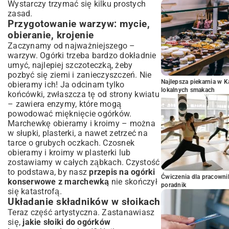
Wystarczy trzymać się kilku prostych
zasad.
Przygotowanie warzyw: mycie,
obieranie, krojenie
Zaczynamy od najważniejszego –
warzyw. Ogórki trzeba bardzo dokładnie
umyć, najlepiej szczoteczką, żeby
pozbyć się ziemi i zanieczyszczeń. Nie
Najlepsza piekarnia w 
obieramy ich! Ja odcinam tylko
lokalnych smakach
końcówki, zwłaszcza tę od strony kwiatu
– zawiera enzymy, które mogą
powodować mięknięcie ogórków.
Marchewkę obieramy i kroimy – można
w słupki, plasterki, a nawet zetrzeć na
tarce o grubych oczkach. Czosnek
obieramy i kroimy w plasterki lub
zostawiamy w całych ząbkach. Czystość
to podstawa, by nasz
przepis na ogórki
Ćwiczenia dla pracown
konserwowe z marchewką
nie skończył
poradnik
się katastrofą.
Układanie składników w słoikach
Teraz część artystyczna. Zastanawiasz
się,
jakie słoiki do ogórków