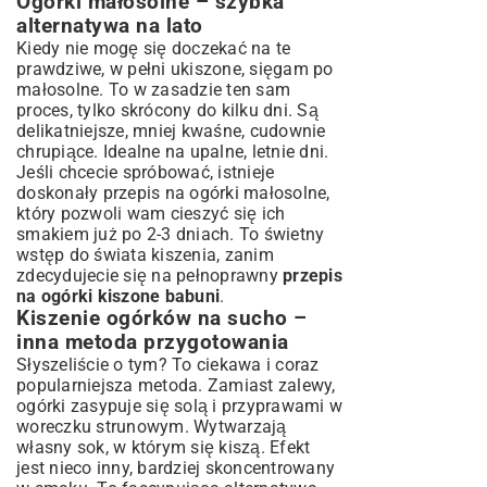
Ogórki małosolne – szybka
alternatywa na lato
Kiedy nie mogę się doczekać na te
prawdziwe, w pełni ukiszone, sięgam po
małosolne. To w zasadzie ten sam
proces, tylko skrócony do kilku dni. Są
delikatniejsze, mniej kwaśne, cudownie
chrupiące. Idealne na upalne, letnie dni.
Jeśli chcecie spróbować, istnieje
doskonały
przepis na ogórki małosolne
,
który pozwoli wam cieszyć się ich
smakiem już po 2-3 dniach. To świetny
wstęp do świata kiszenia, zanim
zdecydujecie się na pełnoprawny
przepis
na ogórki kiszone babuni
.
Kiszenie ogórków na sucho –
inna metoda przygotowania
Słyszeliście o tym? To ciekawa i coraz
popularniejsza metoda. Zamiast zalewy,
ogórki zasypuje się solą i przyprawami w
woreczku strunowym. Wytwarzają
własny sok, w którym się kiszą. Efekt
jest nieco inny, bardziej skoncentrowany