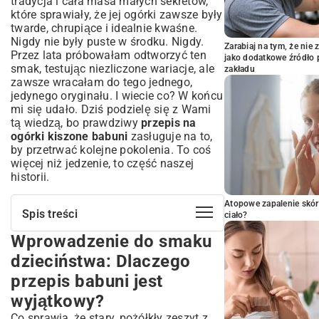
tradycja i cała masa małych sekretów,
które sprawiały, że jej ogórki zawsze były
twarde, chrupiące i idealnie kwaśne.
Nigdy nie były puste w środku. Nigdy.
Zarabiaj na tym, że ni
Przez lata próbowałam odtworzyć ten
jako dodatkowe źródło 
smak, testując niezliczone wariacje, ale
zakładu
zawsze wracałam do tego jednego,
jedynego oryginału. I wiecie co? W końcu
mi się udało. Dziś podzielę się z Wami
tą wiedzą, bo prawdziwy
przepis na
ogórki kiszone babuni
zasługuje na to,
by przetrwać kolejne pokolenia. To coś
więcej niż jedzenie, to część naszej
historii.
Atopowe zapalenie skór
Spis treści
ciało?
Wprowadzenie do smaku
Wprowadzenie do smaku dzieciństwa:
Dlaczego przepis babuni jest
dzieciństwa: Dlaczego
wyjątkowy?
przepis babuni jest
Tradycyjny przepis na ogórki kiszone
babuni – Krok po kroku
wyjątkowy?
Składniki na idealne ogórki kiszone
Co sprawia, że stary, pożółkły zeszyt z