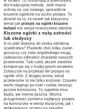
w smaku. To fascynująca alternatywa
dla tradycyjnej metody. Jeśli macie
ochotę na coś nowego, sprawdźcie
kiszenie ogórków na sucho przepis
. To
dowód na to, że nawet tak klasyczny
temat jak
przepis na ogórki kiszone
babuni
ma swoje nowoczesne odsłony.
Kiszone ogórki z nutą ostrości
lub słodyczy
A co jeśli dodamy do słoika odrobinę
szaleństwa? Plasterki chili, kilka ziaren
gorczycy czy ziela angielskiego mogą
całkowicie odmienić charakter naszych
przetworów. Taki ostry akcent świetnie
komponuje się z tradycyjnym smakiem.
Zobaczcie na przykład ten
przepis na
ogórki chili
. Z drugiej strony, świat
przetworów to nie tylko kiszonki. Czasem
warto sięgnąć po ocet i cukier, tworząc
pyszne korniszony. To zupełnie inna
bajka, ale równie pyszna. Można
przygotować zarówno
najlepszy przepis
na korniszony
w wersji klasycznej, jak i
delikatniejszy,
przepis na łagodne