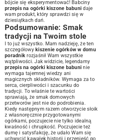
bójcie się eksperymentować! Babciny
przepis na ogórki kiszone babuni
daje
wam produkt, który sprawdzi się w
dziesiątkach dań.
Podsumowanie: Smak
tradycji na Twoim stole
I to już wszystko. Mam nadzieję, że ten
szczegółowy
kiszenie ogórków w domu
poradnik
rozjaśnił Wam wszystkie
wątpliwości. Jak widzicie, legendarny
przepis na ogórki kiszone babuni
nie
wymaga tajemnej wiedzy ani
magicznych składników. Wymaga za to
serca, cierpliwości i szacunku do
tradycji. To właśnie te wartości
sprawiają, że smak domowych
przetworów jest nie do podrobienia.
Kiedy następnym razem otworzycie słoik
z własnoręcznie przygotowanymi
ogórkami, poczujecie nie tylko idealną
kwaśność i chrupkość. Poczujecie też
dumę i satysfakcję, że udało Wam się
uchwycić kawałek historii i przenieść go