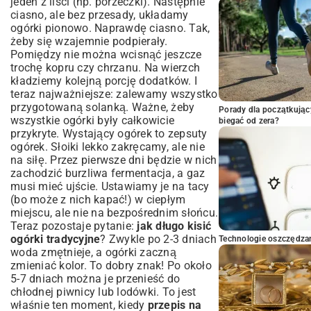
jeden z liści (np. porzeczki). Następnie
ciasno, ale bez przesady, układamy
ogórki pionowo. Naprawdę ciasno. Tak,
żeby się wzajemnie podpierały.
Pomiędzy nie można wcisnąć jeszcze
trochę kopru czy chrzanu. Na wierzch
kładziemy kolejną porcję dodatków. I
teraz najważniejsze: zalewamy wszystko
przygotowaną solanką. Ważne, żeby
Porady dla początkując
wszystkie ogórki były całkowicie
biegać od zera?
przykryte. Wystający ogórek to zepsuty
ogórek. Słoiki lekko zakręcamy, ale nie
na siłę. Przez pierwsze dni będzie w nich
zachodzić burzliwa fermentacja, a gaz
musi mieć ujście. Ustawiamy je na tacy
(bo może z nich kapać!) w ciepłym
miejscu, ale nie na bezpośrednim słońcu.
Teraz pozostaje pytanie:
jak długo kisić
ogórki tradycyjne
? Zwykle po 2-3 dniach
Technologie oszczędzan
woda zmętnieje, a ogórki zaczną
zmieniać kolor. To dobry znak! Po około
5-7 dniach można je przenieść do
chłodnej piwnicy lub lodówki. To jest
właśnie ten moment, kiedy
przepis na