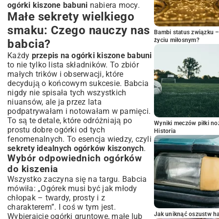
ogórki kiszone babuni
nabiera mocy.
Małe sekrety wielkiego
smaku: Czego nauczy nas
Bambi status związku 
życiu miłosnym?
babcia?
Każdy
przepis na ogórki kiszone babuni
to nie tylko lista składników. To zbiór
małych trików i obserwacji, które
decydują o końcowym sukcesie. Babcia
nigdy nie spisała tych wszystkich
niuansów, ale ja przez lata
podpatrywałam i notowałam w pamięci.
To są te detale, które odróżniają po
Wyniki meczów piłki noż
prostu dobre ogórki od tych
Historia
fenomenalnych. To esencja wiedzy, czyli
sekrety idealnych ogórków kiszonych
.
Wybór odpowiednich ogórków
do kiszenia
Wszystko zaczyna się na targu. Babcia
mówiła: „Ogórek musi być jak młody
chłopak – twardy, prosty i z
charakterem”. I coś w tym jest.
Jak uniknąć oszustw h
Wybierajcie ogórki gruntowe, małe lub