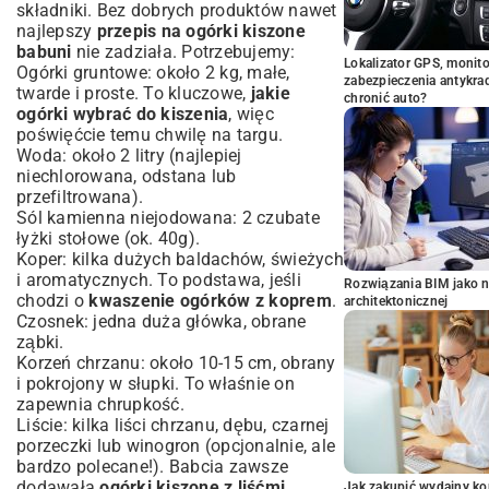
składniki. Bez dobrych produktów nawet
najlepszy
przepis na ogórki kiszone
babuni
nie zadziała. Potrzebujemy:
Lokalizator GPS, monito
Ogórki gruntowe: około 2 kg, małe,
zabezpieczenia antykra
twarde i proste. To kluczowe,
jakie
chronić auto?
ogórki wybrać do kiszenia
, więc
poświęćcie temu chwilę na targu.
Woda: około 2 litry (najlepiej
niechlorowana, odstana lub
przefiltrowana).
Sól kamienna niejodowana: 2 czubate
łyżki stołowe (ok. 40g).
Koper: kilka dużych baldachów, świeżych
i aromatycznych. To podstawa, jeśli
Rozwiązania BIM jako n
chodzi o
kwaszenie ogórków z koprem
.
architektonicznej
Czosnek: jedna duża główka, obrane
ząbki.
Korzeń chrzanu: około 10-15 cm, obrany
i pokrojony w słupki. To właśnie on
zapewnia chrupkość.
Liście: kilka liści chrzanu, dębu, czarnej
porzeczki lub winogron (opcjonalnie, ale
bardzo polecane!). Babcia zawsze
dodawała
ogórki kiszone z liśćmi
Jak zakupić wydajny ko