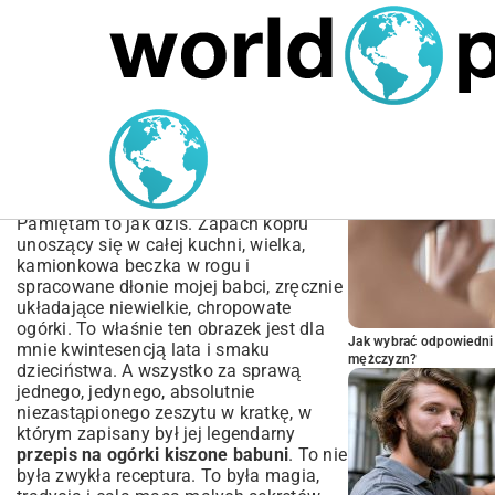
MARIUSZ ŁAMAGA
06.10.2025
BIZNES
POPULARNE A
Przepis na Ogórki Kiszone
Babuni – Tradycyjny Smak
Dzieciństwa
Pamiętam to jak dziś. Zapach kopru
unoszący się w całej kuchni, wielka,
kamionkowa beczka w rogu i
spracowane dłonie mojej babci, zręcznie
układające niewielkie, chropowate
ogórki. To właśnie ten obrazek jest dla
Jak wybrać odpowiedni 
mnie kwintesencją lata i smaku
mężczyzn?
dzieciństwa. A wszystko za sprawą
jednego, jedynego, absolutnie
niezastąpionego zeszytu w kratkę, w
którym zapisany był jej legendarny
przepis na ogórki kiszone babuni
. To nie
była zwykła receptura. To była magia,