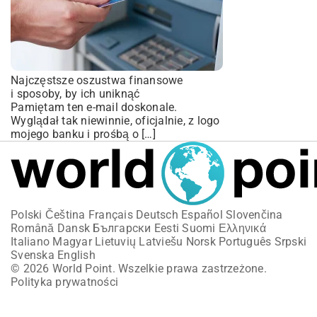
Najczęstsze oszustwa finansowe
i sposoby, by ich uniknąć
Pamiętam ten e-mail doskonale.
Wyglądał tak niewinnie, oficjalnie, z logo
mojego banku i prośbą o […]
Polski
Čeština
Français
Deutsch
Español
Slovenčina
Română
Dansk
Български
Eesti
Suomi
Ελληνικά
Italiano
Magyar
Lietuvių
Latviešu
Norsk
Português
Srpski
Svenska
English
© 2026 World Point. Wszelkie prawa zastrzeżone.
Polityka prywatności