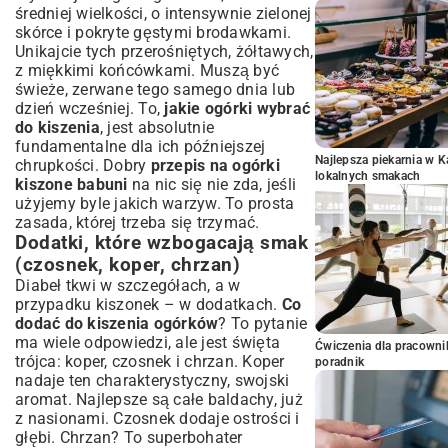
średniej wielkości, o intensywnie zielonej
skórce i pokryte gęstymi brodawkami.
Unikajcie tych przerośniętych, żółtawych,
z miękkimi końcówkami. Muszą być
świeże, zerwane tego samego dnia lub
dzień wcześniej. To,
jakie ogórki wybrać
do kiszenia
, jest absolutnie
fundamentalne dla ich późniejszej
Najlepsza piekarnia w 
chrupkości. Dobry
przepis na ogórki
lokalnych smakach
kiszone babuni
na nic się nie zda, jeśli
użyjemy byle jakich warzyw. To prosta
zasada, której trzeba się trzymać.
Dodatki, które wzbogacają smak
(czosnek, koper, chrzan)
Diabeł tkwi w szczegółach, a w
przypadku kiszonek – w dodatkach.
Co
dodać do kiszenia ogórków
? To pytanie
ma wiele odpowiedzi, ale jest święta
Ćwiczenia dla pracown
trójca: koper, czosnek i chrzan. Koper
poradnik
nadaje ten charakterystyczny, swojski
aromat. Najlepsze są całe baldachy, już
z nasionami. Czosnek dodaje ostrości i
głębi. Chrzan? To superbohater