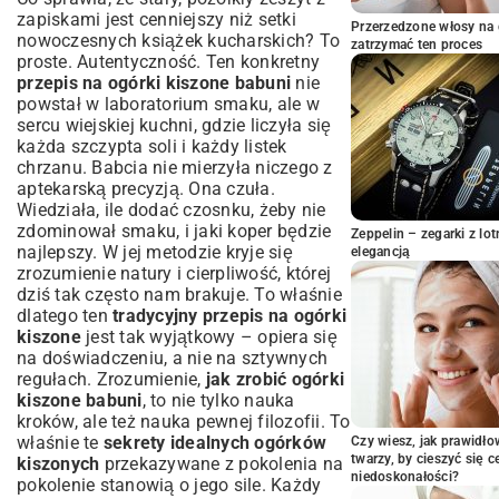
Przygotowanie ogórków i słoików
zapiskami jest cenniejszy niż setki
Przerzedzone włosy na 
nowoczesnych książek kucharskich? To
Sekretna zalewa babuni – proporcje i
zatrzymać ten proces
proste. Autentyczność. Ten konkretny
składniki
przepis na ogórki kiszone babuni
nie
Proces kiszenia – cierpliwość popłaca!
powstał w laboratorium smaku, ale w
Małe sekrety wielkiego smaku: Czego
sercu wiejskiej kuchni, gdzie liczyła się
nauczy nas babcia?
każda szczypta soli i każdy listek
Wybór odpowiednich ogórków do kiszenia
chrzanu. Babcia nie mierzyła niczego z
aptekarską precyzją. Ona czuła.
Dodatki, które wzbogacają smak (czosnek,
koper, chrzan)
Wiedziała, ile dodać czosnku, żeby nie
zdominował smaku, i jaki koper będzie
Najczęstsze błędy w kiszeniu i jak ich
Zeppelin – zegarki z l
najlepszy. W jej metodzie kryje się
unikać
elegancją
zrozumienie natury i cierpliwość, której
Wariacje na temat ogórków kiszonych:
dziś tak często nam brakuje. To właśnie
Odkryj nowe smaki
dlatego ten
tradycyjny przepis na ogórki
Ogórki małosolne – szybka alternatywa na
kiszone
jest tak wyjątkowy – opiera się
lato
na doświadczeniu, a nie na sztywnych
Kiszenie ogórków na sucho – inna metoda
regułach. Zrozumienie,
jak zrobić ogórki
przygotowania
kiszone babuni
, to nie tylko nauka
Kiszone ogórki z nutą ostrości lub słodyczy
kroków, ale też nauka pewnej filozofii. To
Jak przechowywać i podawać ogórki
właśnie te
sekrety idealnych ogórków
Czy wiesz, jak prawidł
twarzy, by cieszyć się 
kiszone?
kiszonych
przekazywane z pokolenia na
niedoskonałości?
pokolenie stanowią o jego sile. Każdy
Optymalne warunki przechowywania