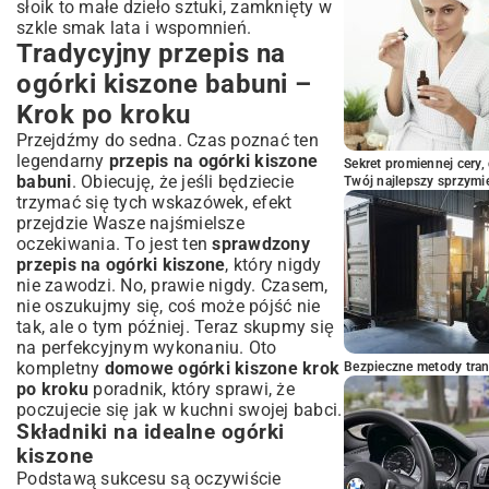
słoik to małe dzieło sztuki, zamknięty w
kiszonych ogórków
szkle smak lata i wspomnień.
Propozycje podania – nie tylko do obiadu!
Tradycyjny przepis na
Podsumowanie: Smak tradycji na
ogórki kiszone babuni –
Twoim stole
Krok po kroku
Przejdźmy do sedna. Czas poznać ten
legendarny
przepis na ogórki kiszone
Sekret promiennej cery,
babuni
. Obiecuję, że jeśli będziecie
Twój najlepszy sprzymi
trzymać się tych wskazówek, efekt
przejdzie Wasze najśmielsze
oczekiwania. To jest ten
sprawdzony
przepis na ogórki kiszone
, który nigdy
nie zawodzi. No, prawie nigdy. Czasem,
nie oszukujmy się, coś może pójść nie
tak, ale o tym później. Teraz skupmy się
na perfekcyjnym wykonaniu. Oto
kompletny
domowe ogórki kiszone krok
Bezpieczne metody trans
po kroku
poradnik, który sprawi, że
poczujecie się jak w kuchni swojej babci.
Składniki na idealne ogórki
kiszone
Podstawą sukcesu są oczywiście