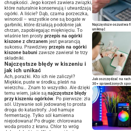
chrupkości. Jego korzeń zawiera związki,
które naturalnie konserwują i utwardzają
ogórki. A liście? Dąb, czarna porzeczka,
winorośl – wszystkie one są bogate w
garbniki, które działają podobnie jak
Najczęstsze oszustwa f
uniknąć
chrzan, zapobiegając mięknięciu. To
właśnie ten prosty
przepis na ogórki
kiszone z chrzanem
jest gwarancją
sukcesu. Prawdziwy
przepis na ogórki
kiszone babuni
zawsze zawierał te trzy
składniki.
Najczęstsze błędy w kiszeniu i
jak ich unikać
Ach, porażki. Kto ich nie zaliczył?
Jak oszczędzać na rac
Miękkie, puste w środku, pleśń na
30+ sprawdzonych sp
wierzchu… Znam to wszystko. Ale dzięki
temu wiem, jakie są
najczęstsze błędy
przy kiszeniu ogórków
. Po pierwsze: zła
sól. Używanie soli jodowanej to prosta
droga do katastrofy. Jod hamuje
fermentację. Tylko sól kamienna
niejodowana! Po drugie: chlorowana
woda prosto z kranu. Chlor to wróg