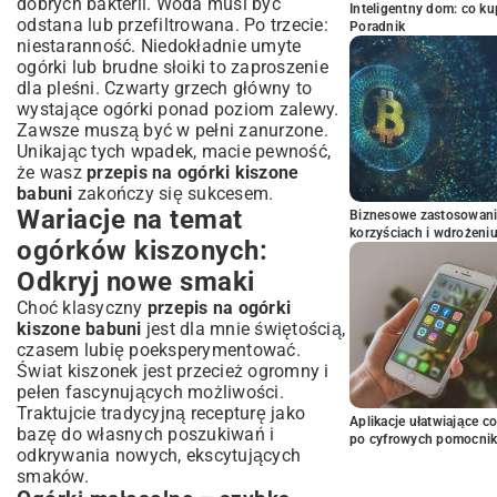
dobrych bakterii. Woda musi być
Inteligentny dom: co k
odstana lub przefiltrowana. Po trzecie:
Poradnik
niestaranność. Niedokładnie umyte
ogórki lub brudne słoiki to zaproszenie
dla pleśni. Czwarty grzech główny to
wystające ogórki ponad poziom zalewy.
Zawsze muszą być w pełni zanurzone.
Unikając tych wpadek, macie pewność,
że wasz
przepis na ogórki kiszone
babuni
zakończy się sukcesem.
Wariacje na temat
Biznesowe zastosowani
korzyściach i wdrożeni
ogórków kiszonych:
Odkryj nowe smaki
Choć klasyczny
przepis na ogórki
kiszone babuni
jest dla mnie świętością,
czasem lubię poeksperymentować.
Świat kiszonek jest przecież ogromny i
pełen fascynujących możliwości.
Traktujcie tradycyjną recepturę jako
Aplikacje ułatwiające c
bazę do własnych poszukiwań i
po cyfrowych pomocni
odkrywania nowych, ekscytujących
smaków.