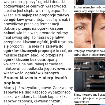
wrząca, bo „sparzy” ogórki i dodatki,
pozbawiając je cennych właściwości.
Broker nieruchomości – 
Idealna jest ciepła, ale nie gorąca. To
kursy, aby wejść do teg
właśnie te
najlepsze proporcje zalewy
do ogórków
gwarantują idealny smak i
prawidłowy przebieg fermentacji.
Babciny
przepis na ogórki kiszone
babuni
właśnie w tej prostocie zalewy
miał swoją siłę. To naprawdę
łatwy
przepis na kiszone ogórki
, jeśli trzymasz
się proporcji. Ta idealna
zalewa do
ogórków kiszonych proporcje
to coś, co
Przegląd zabiegów na 
musicie zapamiętać. To
przepis na
chirurgiczne i niechirur
ogórki kiszone bez octu
, oparty
wyłącznie na naturalnej fermentacji
mlekowej, co podkreśla jego
zdrowotne
właściwości ogórków kiszonych
.
Proces kiszenia – cierpliwość
popłaca!
Mamy już wszystko gotowe. Zaczynamy
zabawę! Na dno każdego wyparzonego
Silna, niezawodna i pr
słoika wkładamy baldach kopru, kilka
pokaż, jaka jest twoja 
ząbków czosnku, kawałek chrzanu i
survivalowe