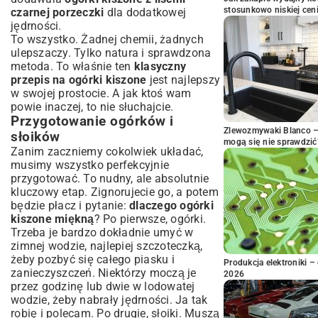
stosunkowo niskiej cen
czarnej porzeczki
dla dodatkowej
jędrności.
To wszystko. Żadnej chemii, żadnych
ulepszaczy. Tylko natura i sprawdzona
metoda. To właśnie ten
klasyczny
przepis na ogórki kiszone
jest najlepszy
w swojej prostocie. A jak ktoś wam
powie inaczej, to nie słuchajcie.
Przygotowanie ogórków i
Zlewozmywaki Blanco – 
słoików
mogą się nie sprawdzić
Zanim zaczniemy cokolwiek układać,
musimy wszystko perfekcyjnie
przygotować. To nudny, ale absolutnie
kluczowy etap. Zignorujecie go, a potem
będzie płacz i pytanie:
dlaczego ogórki
kiszone miękną
? Po pierwsze, ogórki.
Trzeba je bardzo dokładnie umyć w
zimnej wodzie, najlepiej szczoteczką,
żeby pozbyć się całego piasku i
Produkcja elektroniki – 
zanieczyszczeń. Niektórzy moczą je
2026
przez godzinę lub dwie w lodowatej
wodzie, żeby nabrały jędrności. Ja tak
robię i polecam. Po drugie, słoiki. Muszą