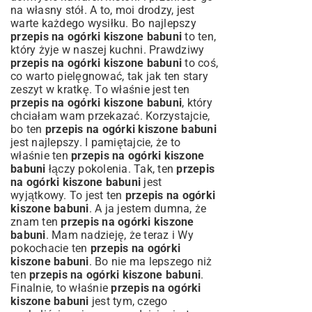
na własny stół. A to, moi drodzy, jest
warte każdego wysiłku. Bo najlepszy
przepis na ogórki kiszone babuni
to ten,
który żyje w naszej kuchni. Prawdziwy
przepis na ogórki kiszone babuni
to coś,
co warto pielęgnować, tak jak ten stary
zeszyt w kratkę. To właśnie jest ten
przepis na ogórki kiszone babuni
, który
chciałam wam przekazać. Korzystajcie,
bo ten
przepis na ogórki kiszone babuni
jest najlepszy. I pamiętajcie, że to
właśnie ten
przepis na ogórki kiszone
babuni
łączy pokolenia. Tak, ten
przepis
na ogórki kiszone babuni
jest
wyjątkowy. To jest ten
przepis na ogórki
kiszone babuni
. A ja jestem dumna, że
znam ten
przepis na ogórki kiszone
babuni
. Mam nadzieję, że teraz i Wy
pokochacie ten
przepis na ogórki
kiszone babuni
. Bo nie ma lepszego niż
ten
przepis na ogórki kiszone babuni
.
Finalnie, to właśnie
przepis na ogórki
kiszone babuni
jest tym, czego