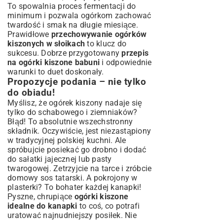
To spowalnia proces fermentacji do
minimum i pozwala ogórkom zachować
twardość i smak na długie miesiące.
Prawidłowe
przechowywanie ogórków
kiszonych w słoikach
to klucz do
sukcesu. Dobrze przygotowany
przepis
na ogórki kiszone babuni
i odpowiednie
warunki to duet doskonały.
Propozycje podania – nie tylko
do obiadu!
Myślisz, że ogórek kiszony nadaje się
tylko do schabowego i ziemniaków?
Błąd! To absolutnie wszechstronny
składnik. Oczywiście, jest niezastąpiony
w tradycyjnej polskiej kuchni. Ale
spróbujcie posiekać go drobno i dodać
do sałatki jajecznej lub pasty
twarogowej. Zetrzyjcie na tarce i zróbcie
domowy sos tatarski. A pokrojony w
plasterki? To bohater każdej kanapki!
Pyszne, chrupiące
ogórki kiszone
idealne do kanapki
to coś, co potrafi
uratować najnudniejszy posiłek. Nie