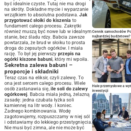
być idealnie czyste. Tutaj nie ma drogi
na skróty. Dokładne mycie i wyparzanie
wrzątkiem to absolutna podstawa.
Jak
przygotować słoiki do kiszenia
to
fundament całego procesu. Zakrętki
również muszą być nowe lub w idealnym
Cennik samochodów Por
stanie, bez śladu rdzy. Babcia zawsze
najbardziej budżetowe?
powtarzała, że brud w słoiku to prosta
droga do zepsutych ogórków. I miała
rację. To był jej pierwszy
przepis na
ogórki kiszone babuni
, który mi wpoiła.
Sekretna zalewa babuni –
proporcje i składniki
Teraz czas na eliksir, czyli zalewę. To
ona jest sercem całego procesu. Wiele
Hale przemysłowe a wyt
osób zastanawia się,
ile soli do zalewy
inwestycji
ogórkowej
. Babcia miała jedną, żelazną
zasadę: jedna czubata łyżka soli
kamiennej na litr wody. I koniec.
Żadnego kombinowania. Wodę
zagotowujemy, rozpuszczamy w niej sól
i odstawiamy do lekkiego przestygnięcia.
Nie musi być zimna, ale nie może być