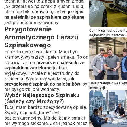
techniki, nawet te z popularnych źródeł
jak
przepis na naleśniki z Kuchni Lidla
,
ale moje triki sprawiają, że ten
przepis
na naleśniki ze szpinakiem zapiekane
jest po prostu niezawodny.
Przygotowanie
Cennik samochodów Por
Aromatycznego Farszu
najbardziej budżetowe?
Szpinakowego
Farsz to serce tego dania. Musi być
kremowy, wyrazisty i pełen smaku. To on
sprawia, że ten
przepis на naleśniki ze
szpinakiem zapiekane
jest tak
wyjątkowy. I wcale nie jest trudny do
zrobienia! Wystarczy wiedzieć,
jak
przygotować szpinak do naleśników
, by
Hale przemysłowe a wyt
inwestycji
nie był gorzki ani wodnisty.
Wybór Najlepszego Szpinaku
(Świeży czy Mrożony?)
Tutaj mam bardzo zdecydowaną opinię.
Świeży szpinak „baby” jest
bezkonkurencyjny. Ma delikatny smak i
nie wymaga siekania. Jeśli jednak masz