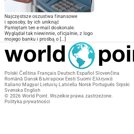
Najczęstsze oszustwa finansowe
i sposoby, by ich uniknąć
Pamiętam ten e-mail doskonale.
Wyglądał tak niewinnie, oficjalnie, z logo
mojego banku i prośbą o […]
Polski
Čeština
Français
Deutsch
Español
Slovenčina
Română
Dansk
Български
Eesti
Suomi
Ελληνικά
Italiano
Magyar
Lietuvių
Latviešu
Norsk
Português
Srpski
Svenska
English
© 2026 World Point. Wszelkie prawa zastrzeżone.
Polityka prywatności