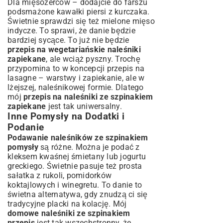
Dla mięsożerców – dodajcie do farszu
podsmażone kawałki piersi z kurczaka.
Świetnie sprawdzi się też mielone mięso
indycze. To sprawi, że danie będzie
bardziej sycące. To już nie będzie
przepis na wegetariańskie naleśniki
zapiekane
, ale wciąż pyszny. Trochę
przypomina to w koncepcji
przepis na
lasagne
– warstwy i zapiekanie, ale w
lżejszej, naleśnikowej formie. Dlatego
mój
przepis na naleśniki ze szpinakiem
zapiekane
jest tak uniwersalny.
Inne Pomysły na Dodatki i
Podanie
Podawanie naleśników ze szpinakiem
pomysły
są różne. Można je podać z
kleksem kwaśnej śmietany lub jogurtu
greckiego. Świetnie pasuje też prosta
sałatka z rukoli, pomidorków
koktajlowych i winegretu. To danie to
świetna alternatywa, gdy znudzą ci się
tradycyjne
placki na kolację
. Mój
domowe naleśniki ze szpinakiem
przepis
jest tak wszechstronny, że