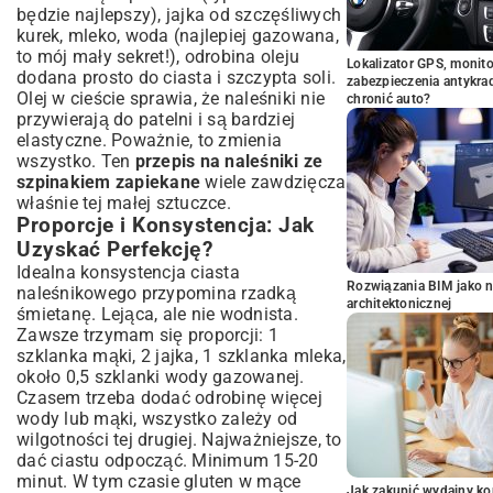
będzie najlepszy), jajka od szczęśliwych
kurek, mleko, woda (najlepiej gazowana,
to mój mały sekret!), odrobina oleju
Lokalizator GPS, monito
dodana prosto do ciasta i szczypta soli.
zabezpieczenia antykra
Olej w cieście sprawia, że naleśniki nie
chronić auto?
przywierają do patelni i są bardziej
elastyczne. Poważnie, to zmienia
wszystko. Ten
przepis na naleśniki ze
szpinakiem zapiekane
wiele zawdzięcza
właśnie tej małej sztuczce.
Proporcje i Konsystencja: Jak
Uzyskać Perfekcję?
Idealna konsystencja ciasta
Rozwiązania BIM jako n
naleśnikowego przypomina rzadką
architektonicznej
śmietanę. Lejąca, ale nie wodnista.
Zawsze trzymam się proporcji: 1
szklanka mąki, 2 jajka, 1 szklanka mleka,
około 0,5 szklanki wody gazowanej.
Czasem trzeba dodać odrobinę więcej
wody lub mąki, wszystko zależy od
wilgotności tej drugiej. Najważniejsze, to
dać ciastu odpocząć. Minimum 15-20
minut. W tym czasie gluten w mące
Jak zakupić wydajny ko