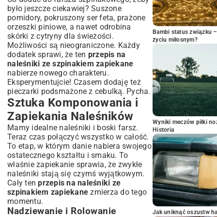
było jeszcze ciekawiej? Suszone
pomidory, pokruszony ser feta, prażone
orzeszki piniowe, a nawet odrobina
Bambi status związku 
skórki z cytryny dla świeżości.
życiu miłosnym?
Możliwości są nieograniczone. Każdy
dodatek sprawi, że ten
przepis na
naleśniki ze szpinakiem zapiekane
nabierze nowego charakteru.
Eksperymentujcie! Czasem dodaję też
pieczarki podsmażone z cebulką. Pycha.
Sztuka Komponowania i
Zapiekania Naleśników
Wyniki meczów piłki noż
Mamy idealne naleśniki i boski farsz.
Historia
Teraz czas połączyć wszystko w całość.
To etap, w którym danie nabiera swojego
ostatecznego kształtu i smaku. To
właśnie zapiekanie sprawia, że zwykłe
naleśniki stają się czymś wyjątkowym.
Cały ten
przepis na naleśniki ze
szpinakiem zapiekane
zmierza do tego
momentu.
Nadziewanie i Rolowanie
Jak uniknąć oszustw h