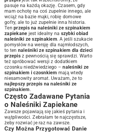
pasuje na każdą okazję. Czasem, gdy
mam ochotę na coś zupełnie innego, ale
wciąż na bazie mąki, robię
domowe
gofry
, ale to już zupełnie inna historia.
Ten
przepis na naleśniki ze szpinakiem
zapiekane
jest idealny na
szybki obiad
naleśniki ze szpinakiem
. A jeśli szukacie
pomysłów na wersję dla najmłodszych,
to ten
naleśniki ze szpinakiem dla dzieci
przepis
z pewnością się sprawdzi. Warto
też spróbować wersji z dodatkiem
czosnku niedźwiedziego –
naleśniki ze
szpinakiem i czosnkiem
mają wtedy
niesamowity aromat. Uważam, że to
najlepszy przepis na naleśniki ze
szpinakiem
.
Często Zadawane Pytania
o Naleśniki Zapiekane
Zawsze pojawiają się jakieś pytania i
wątpliwości. Zebrałam te najczęstsze,
żeby rozwiać je raz na zawsze.
Czy Można Przygotować Danie