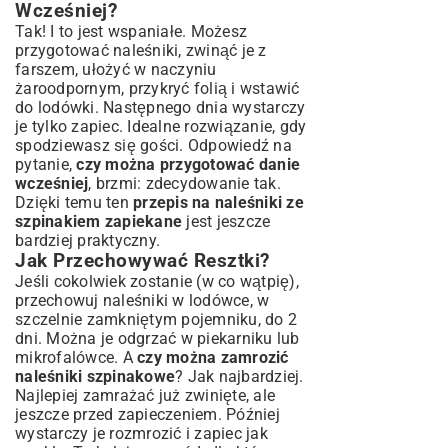
Wcześniej?
Tak! I to jest wspaniałe. Możesz
przygotować naleśniki, zwinąć je z
farszem, ułożyć w naczyniu
żaroodpornym, przykryć folią i wstawić
do lodówki. Następnego dnia wystarczy
je tylko zapiec. Idealne rozwiązanie, gdy
spodziewasz się gości. Odpowiedź na
pytanie,
czy można przygotować danie
wcześniej
, brzmi: zdecydowanie tak.
Dzięki temu ten
przepis na naleśniki ze
szpinakiem zapiekane
jest jeszcze
bardziej praktyczny.
Jak Przechowywać Resztki?
Jeśli cokolwiek zostanie (w co wątpię),
przechowuj naleśniki w lodówce, w
szczelnie zamkniętym pojemniku, do 2
dni. Można je odgrzać w piekarniku lub
mikrofalówce. A
czy można zamrozić
naleśniki szpinakowe
? Jak najbardziej.
Najlepiej zamrażać już zwinięte, ale
jeszcze przed zapieczeniem. Później
wystarczy je rozmrozić i zapiec jak