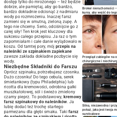
dostęp tylko do mrożonego – też będzie
dobrze, ale pamiętaj, aby go bardzo,
Broker nieruchomości – 
bardzo dokładnie odcisnąć z nadmiaru
kursy, aby wejść do teg
wody po rozmrożeniu. Inaczej farsz
zamieni się w smutną, zieloną zupę. A
tego nie chcemy. Serio, odciśnijcie go z
całej siły! Ten krok jest kluczowy dla
sukcesu całego przepisu. Ja raz o tym
zapomniałam i całe danie wylądowało w
koszu. Od tamtej pory, mój
przepis na
naleśniki ze szpinakiem zapiekane
zawsze zakłada dokładne pozbycie się
Przegląd zabiegów na 
wody.
chirurgiczne i niechirur
Niezbędne Składniki do Farszu
Oprócz szpinaku, potrzebujesz czosnku.
Dużo czosnku! Do tego cebula, serek
śmietankowy (typu Philadelphia) lub
ricotta dla kremowości, odrobina gałki
muszkatołowej, sól i świeżo zmielony
czarny pieprz. To podstawowy,
kremowy
farsz szpinakowy do naleśników
. Ja
Silna, niezawodna i pr
lubię dodać też trochę startego
pokaż, jaka jest twoja 
parmezanu dla głębi smaku. Taki
farsz
survivalowe
do naleśników ze szpinakiem i ricottą