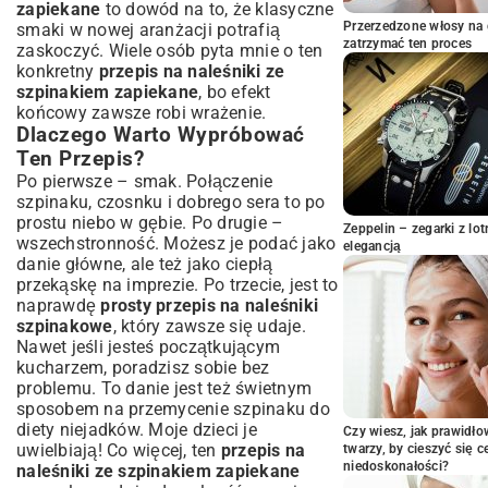
zapiekane
to dowód na to, że klasyczne
Krok po Kroku: Jak Zrobić Kremowy Farsz?
Przerzedzone włosy na 
smaki w nowej aranżacji potrafią
Sztuka Komponowania i Zapiekania
zatrzymać ten proces
zaskoczyć. Wiele osób pyta mnie o ten
Naleśników
konkretny
przepis na naleśniki ze
szpinakiem zapiekane
, bo efekt
Nadziewanie i Rolowanie Naleśników:
końcowy zawsze robi wrażenie.
Praktyczny Poradnik
Dlaczego Warto Wypróbować
Jaki Sos lub Ser Wybrać do Zapiekania?
Ten Przepis?
Optymalna Temperatura i Czas Pieczenia
Po pierwsze – smak. Połączenie
Wariacje i Alternatywy: Personalizuj
szpinaku, czosnku i dobrego sera to po
Swój Obiad
prostu niebo w gębie. Po drugie –
Zeppelin – zegarki z l
Naleśniki ze Szpinakiem i Serem Feta
wszechstronność. Możesz je podać jako
elegancją
Wersja z Dodatkiem Mięsa (np. Kurczak)
danie główne, ale też jako ciepłą
przekąskę na imprezie. Po trzecie, jest to
Inne Pomysły na Dodatki i Podanie
naprawdę
prosty przepis na naleśniki
Często Zadawane Pytania o Naleśniki
szpinakowe
, który zawsze się udaje.
Zapiekane
Nawet jeśli jesteś początkującym
Czy Można Przygotować Danie Wcześniej?
kucharzem, poradzisz sobie bez
Jak Przechowywać Resztki?
problemu. To danie jest też świetnym
sposobem na przemycenie szpinaku do
Podsumowanie: Smaczne i Proste
diety niejadków. Moje dzieci je
Naleśniki Zapiekane
Czy wiesz, jak prawidł
uwielbiają! Co więcej, ten
przepis na
twarzy, by cieszyć się 
niedoskonałości?
naleśniki ze szpinakiem zapiekane