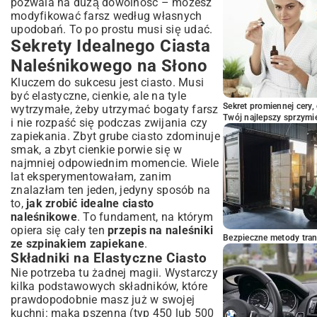
pozwala na dużą dowolność – możesz
modyfikować farsz według własnych
upodobań. To po prostu musi się udać.
Sekrety Idealnego Ciasta
Naleśnikowego na Słono
Kluczem do sukcesu jest ciasto. Musi
być elastyczne, cienkie, ale na tyle
Sekret promiennej cery,
wytrzymałe, żeby utrzymać bogaty farsz
Twój najlepszy sprzymi
i nie rozpaść się podczas zwijania czy
zapiekania. Zbyt grube ciasto zdominuje
smak, a zbyt cienkie porwie się w
najmniej odpowiednim momencie. Wiele
lat eksperymentowałam, zanim
znalazłam ten jeden, jedyny sposób na
to,
jak zrobić idealne ciasto
naleśnikowe
. To fundament, na którym
opiera się cały ten
przepis na naleśniki
Bezpieczne metody trans
ze szpinakiem zapiekane
.
Składniki na Elastyczne Ciasto
Nie potrzeba tu żadnej magii. Wystarczy
kilka podstawowych składników, które
prawdopodobnie masz już w swojej
kuchni: mąka pszenna (typ 450 lub 500