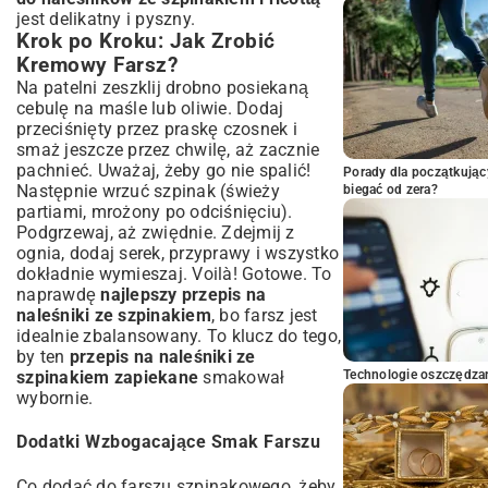
jest delikatny i pyszny.
Krok po Kroku: Jak Zrobić
Kremowy Farsz?
Na patelni zeszklij drobno posiekaną
cebulę na maśle lub oliwie. Dodaj
przeciśnięty przez praskę czosnek i
smaż jeszcze przez chwilę, aż zacznie
pachnieć. Uważaj, żeby go nie spalić!
Porady dla początkując
Następnie wrzuć szpinak (świeży
biegać od zera?
partiami, mrożony po odciśnięciu).
Podgrzewaj, aż zwiędnie. Zdejmij z
ognia, dodaj serek, przyprawy i wszystko
dokładnie wymieszaj. Voilà! Gotowe. To
naprawdę
najlepszy przepis na
naleśniki ze szpinakiem
, bo farsz jest
idealnie zbalansowany. To klucz do tego,
by ten
przepis na naleśniki ze
szpinakiem zapiekane
smakował
Technologie oszczędzan
wybornie.
Dodatki Wzbogacające Smak Farszu
Co dodać do farszu szpinakowego, żeby