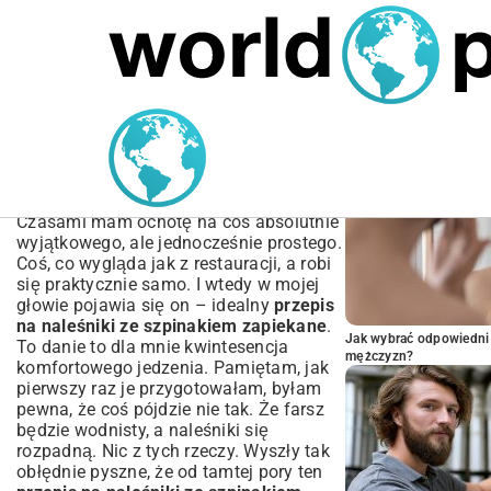
MARIUSZ ŁAMAGA
05.10.2025
BIZNES
POPULARNE A
Przepis na Naleśniki ze
Szpinakiem Zapiekane |
Sekret Idealnego Farszu
Czasami mam ochotę na coś absolutnie
wyjątkowego, ale jednocześnie prostego.
Coś, co wygląda jak z restauracji, a robi
się praktycznie samo. I wtedy w mojej
głowie pojawia się on – idealny
przepis
na naleśniki ze szpinakiem zapiekane
.
Jak wybrać odpowiedni 
To danie to dla mnie kwintesencja
mężczyzn?
komfortowego jedzenia. Pamiętam, jak
pierwszy raz je przygotowałam, byłam
pewna, że coś pójdzie nie tak. Że farsz
będzie wodnisty, a naleśniki się
rozpadną. Nic z tych rzeczy. Wyszły tak
obłędnie pyszne, że od tamtej pory ten