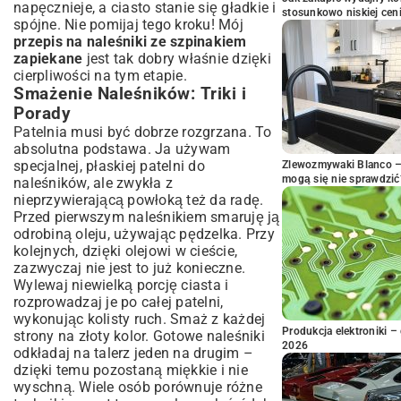
napęcznieje, a ciasto stanie się gładkie i
stosunkowo niskiej cen
spójne. Nie pomijaj tego kroku! Mój
przepis na naleśniki ze szpinakiem
zapiekane
jest tak dobry właśnie dzięki
cierpliwości na tym etapie.
Smażenie Naleśników: Triki i
Porady
Patelnia musi być dobrze rozgrzana. To
absolutna podstawa. Ja używam
specjalnej, płaskiej patelni do
Zlewozmywaki Blanco – 
mogą się nie sprawdzić
naleśników, ale zwykła z
nieprzywierającą powłoką też da radę.
Przed pierwszym naleśnikiem smaruję ją
odrobiną oleju, używając pędzelka. Przy
kolejnych, dzięki olejowi w cieście,
zazwyczaj nie jest to już konieczne.
Wylewaj niewielką porcję ciasta i
rozprowadzaj je po całej patelni,
wykonując kolisty ruch. Smaż z każdej
Produkcja elektroniki – 
strony na złoty kolor. Gotowe naleśniki
2026
odkładaj na talerz jeden na drugim –
dzięki temu pozostaną miękkie i nie
wyschną. Wiele osób porównuje różne