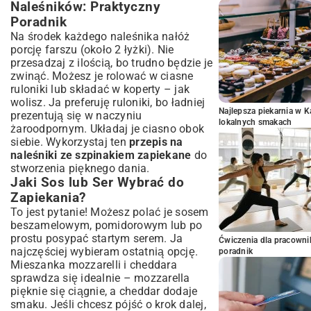
Naleśników: Praktyczny
Poradnik
Na środek każdego naleśnika nałóż
porcję farszu (około 2 łyżki). Nie
przesadzaj z ilością, bo trudno będzie je
zwinąć. Możesz je rolować w ciasne
ruloniki lub składać w koperty – jak
wolisz. Ja preferuję ruloniki, bo ładniej
Najlepsza piekarnia w 
prezentują się w naczyniu
lokalnych smakach
żaroodpornym. Układaj je ciasno obok
siebie. Wykorzystaj ten
przepis na
naleśniki ze szpinakiem zapiekane
do
stworzenia pięknego dania.
Jaki Sos lub Ser Wybrać do
Zapiekania?
To jest pytanie! Możesz polać je sosem
beszamelowym, pomidorowym lub po
prostu posypać startym serem. Ja
Ćwiczenia dla pracown
najczęściej wybieram ostatnią opcję.
poradnik
Mieszanka mozzarelli i cheddara
sprawdza się idealnie – mozzarella
pięknie się ciągnie, a cheddar dodaje
smaku. Jeśli chcesz pójść o krok dalej,