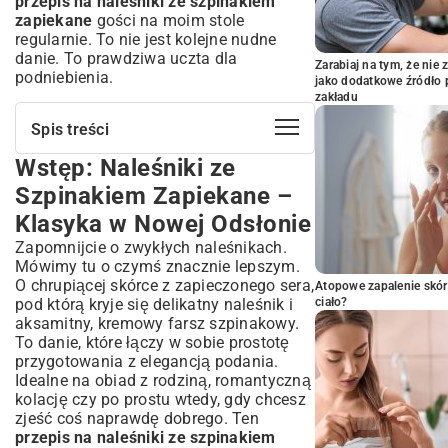
przepis na naleśniki ze szpinakiem
zapiekane
gości na moim stole
regularnie. To nie jest kolejne nudne
danie. To prawdziwa uczta dla
Zarabiaj na tym, że ni
podniebienia.
jako dodatkowe źródło 
zakładu
Spis treści
Wstęp: Naleśniki ze
Wstęp: Naleśniki ze Szpinakiem
Zapiekane – Klasyka w Nowej Odsłonie
Szpinakiem Zapiekane –
Dlaczego Warto Wypróbować Ten Przepis?
Klasyka w Nowej Odsłonie
Sekrety Idealnego Ciasta Naleśnikowego
Zapomnijcie o zwykłych naleśnikach.
na Słono
Mówimy tu o czymś znacznie lepszym.
Składniki na Elastyczne Ciasto
O chrupiącej skórce z zapieczonego sera,
Atopowe zapalenie skór
Proporcje i Konsystencja: Jak Uzyskać
pod którą kryje się delikatny naleśnik i
ciało?
Perfekcję?
aksamitny, kremowy farsz szpinakowy.
Smażenie Naleśników: Triki i Porady
To danie, które łączy w sobie prostotę
Przygotowanie Aromatycznego Farszu
przygotowania z elegancją podania.
Szpinakowego
Idealne na obiad z rodziną, romantyczną
kolację czy po prostu wtedy, gdy chcesz
Wybór Najlepszego Szpinaku (Świeży czy
zjeść coś naprawdę dobrego. Ten
Mrożony?)
przepis na naleśniki ze szpinakiem
Niezbędne Składniki do Farszu