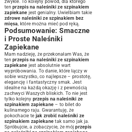
zwykle. To kolejny powód, dla którego
ten
przepis na naleśniki ze szpinakiem
zapiekane
jest genialny. Uwielbiam takie
zdrowe naleśniki ze szpinakiem bez
mięsa
, które można mieć pod ręką.
Podsumowanie: Smaczne
i Proste Naleśniki
Zapiekane
Mam nadzieję, że przekonałam Was, że
ten
przepis na naleśniki ze szpinakiem
zapiekane
jest absolutnie wart
wypróbowania. To danie, które łączy w
sobie wszystko, co najlepsze – prostotę,
elegancję i fantastyczny smak. Jest
idealne na każdą okazję i z pewnością
zachwyci Waszych bliskich. To nie jest
tylko kolejny
przepis na naleśniki ze
szpinakiem zapiekane
– to bilet do
kulinarnego raju. Gwarantuję, że
pokochacie te
jak zrobić naleśniki ze
szpinakiem zapiekane
tak samo jak ja.
Spróbujcie, a zobaczycie, że mój
przepis