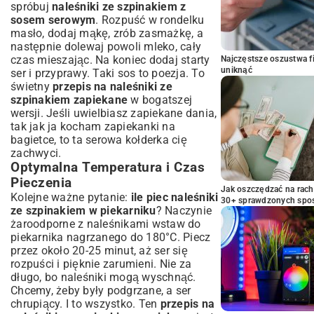
spróbuj
naleśniki ze szpinakiem z
sosem serowym
. Rozpuść w rondelku
masło, dodaj mąkę, zrób zasmażkę, a
następnie dolewaj powoli mleko, cały
czas mieszając. Na koniec dodaj starty
Najczęstsze oszustwa f
uniknąć
ser i przyprawy. Taki sos to poezja. To
świetny
przepis na naleśniki ze
szpinakiem zapiekane
w bogatszej
wersji. Jeśli uwielbiasz zapiekane dania,
tak jak ja kocham
zapiekanki na
bagietce
, to ta serowa kołderka cię
zachwyci.
Optymalna Temperatura i Czas
Pieczenia
Jak oszczędzać na rac
Kolejne ważne pytanie:
ile piec naleśniki
30+ sprawdzonych sp
ze szpinakiem w piekarniku
? Naczynie
żaroodporne z naleśnikami wstaw do
piekarnika nagrzanego do 180°C. Piecz
przez około 20-25 minut, aż ser się
rozpuści i pięknie zarumieni. Nie za
długo, bo naleśniki mogą wyschnąć.
Chcemy, żeby były podgrzane, a ser
chrupiący. I to wszystko. Ten
przepis na