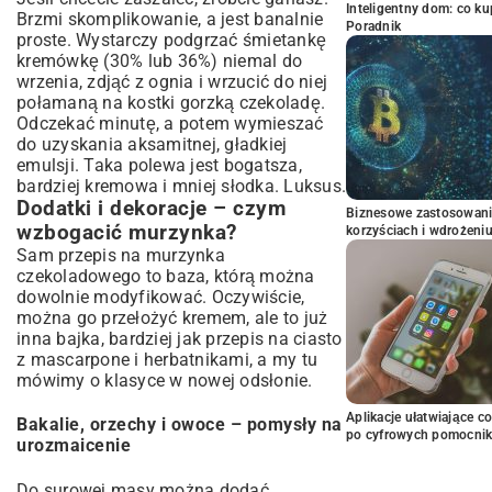
Inteligentny dom: co k
Brzmi skomplikowanie, a jest banalnie
Poradnik
proste. Wystarczy podgrzać śmietankę
kremówkę (30% lub 36%) niemal do
wrzenia, zdjąć z ognia i wrzucić do niej
połamaną na kostki gorzką czekoladę.
Odczekać minutę, a potem wymieszać
do uzyskania aksamitnej, gładkiej
emulsji. Taka polewa jest bogatsza,
bardziej kremowa i mniej słodka. Luksus.
Dodatki i dekoracje – czym
Biznesowe zastosowani
wzbogacić murzynka?
korzyściach i wdrożeni
Sam przepis na murzynka
czekoladowego to baza, którą można
dowolnie modyfikować. Oczywiście,
można go przełożyć kremem, ale to już
inna bajka, bardziej jak
przepis na ciasto
z mascarpone i herbatnikami
, a my tu
mówimy o klasyce w nowej odsłonie.
Aplikacje ułatwiające c
Bakalie, orzechy i owoce – pomysły na
po cyfrowych pomocni
urozmaicenie
Do surowej masy można dodać