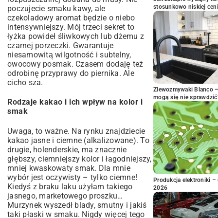
stosunkowo niskiej cen
poczujecie smaku kawy, ale
czekoladowy aromat będzie o niebo
intensywniejszy. Mój trzeci sekret to
łyżka powideł śliwkowych lub dżemu z
czarnej porzeczki. Gwarantuje
niesamowitą wilgotność i subtelny,
owocowy posmak. Czasem dodaję też
odrobinę przyprawy do piernika. Ale
cicho sza.
Zlewozmywaki Blanco – 
mogą się nie sprawdzić
Rodzaje kakao i ich wpływ na kolor i
smak
Uwaga, to ważne. Na rynku znajdziecie
kakao jasne i ciemne (alkalizowane). To
drugie, holenderskie, ma znacznie
głębszy, ciemniejszy kolor i łagodniejszy,
mniej kwaskowaty smak. Dla mnie
wybór jest oczywisty – tylko ciemne!
Produkcja elektroniki – 
Kiedyś z braku laku użyłam takiego
2026
jasnego, marketowego proszku…
Murzynek wyszedł blady, smutny i jakiś
taki płaski w smaku. Nigdy więcej tego