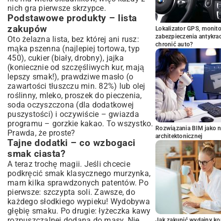
nich gra pierwsze skrzypce.
Podstawowe produkty – lista
zakupów
Lokalizator GPS, monito
zabezpieczenia antykra
Oto żelazna lista, bez której ani rusz:
chronić auto?
mąka pszenna (najlepiej tortowa, typ
450), cukier (biały, drobny), jajka
(koniecznie od szczęśliwych kur, mają
lepszy smak!), prawdziwe masło (o
zawartości tłuszczu min. 82%) lub olej
roślinny, mleko, proszek do pieczenia,
soda oczyszczona (dla dodatkowej
puszystości) i oczywiście – gwiazda
programu – gorzkie kakao. To wszystko.
Rozwiązania BIM jako n
Prawda, że proste?
architektonicznej
Tajne dodatki – co wzbogaci
smak ciasta?
A teraz trochę magii. Jeśli chcecie
podkręcić smak klasycznego murzynka,
mam kilka sprawdzonych patentów. Po
pierwsze: szczypta soli. Zawsze, do
każdego słodkiego wypieku! Wydobywa
głębię smaku. Po drugie: łyżeczka kawy
rozpuszczalnej dodana do masy. Nie
Jak zakupić wydajny ko