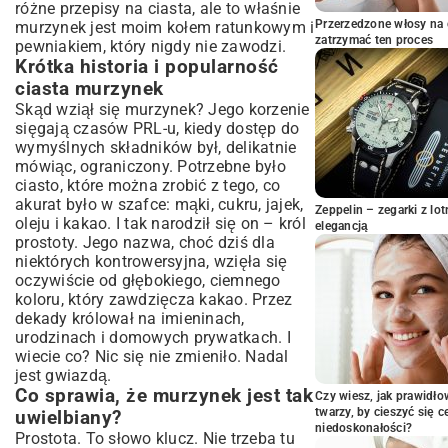
różne
przepisy na ciasta
, ale to właśnie
Jak nadać murzynkowi wilgotności i
Przerzedzone włosy na 
murzynek jest moim kołem ratunkowym i
głębi smaku?
zatrzymać ten proces
pewniakiem, który nigdy nie zawodzi.
Syrop do nasączania – proste sposoby
Krótka historia i popularność
Polewy czekoladowe – od klasyki po
ciasta murzynek
nowoczesność
Skąd wziął się murzynek? Jego korzenie
Dodatki i dekoracje – czym wzbogacić
sięgają czasów PRL-u, kiedy dostęp do
murzynka?
wymyślnych składników był, delikatnie
mówiąc, ograniczony. Potrzebne było
Najczęstsze błędy w pieczeniu
ciasto, które można zrobić z tego, co
murzynka i jak ich unikać
akurat było w szafce: mąki, cukru, jajek,
Dlaczego murzynek opada lub jest suchy?
Zeppelin – zegarki z l
oleju i kakao. I tak narodził się on – król
elegancją
Jak uniknąć zakalca w cieście?
prostoty. Jego nazwa, choć dziś dla
Przechowywanie i serwowanie murzynka
niektórych kontrowersyjna, wzięła się
– ciesz się smakiem dłużej
oczywiście od głębokiego, ciemnego
koloru, który zawdzięcza kakao. Przez
Jak przechowywać ciasto, aby pozostało
świeże?
dekady królował na imieninach,
urodzinach i domowych prywatkach. I
Pomysły na serwowanie murzynka na
wiecie co? Nic się nie zmieniło. Nadal
różne okazje
jest gwiazdą.
Podsumowanie: Twój idealny murzynek
Co sprawia, że murzynek jest tak
Czy wiesz, jak prawidł
czeka!
twarzy, by cieszyć się 
uwielbiany?
niedoskonałości?
Prostota. To słowo klucz. Nie trzeba tu