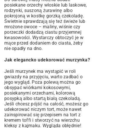
posiekane orzechy włoskie lub laskowe,
rodzynki, suszoną żurawinę albo
pokrojoną w kostkę gorzką czekoladę.
Świetnie sprawdzają się też świeże lub
mrożone owoce – maliny, wiśnie czy
porzeczki dodadzą ciastu przyjemnej
kwasowości. Wystarczy obtoczyć je w
mące przed dodaniem do ciasta, żeby
nie opadły na dno.
Jak elegancko udekorować murzynka?
Jeśli murzynek ma wystąpić w roli
gwiazdy na przyjęciu, warto zadbać o
jego wygląd. Poza polewą można go
obsypać wiórkami kokosowymi,
posiekanymi orzechami, kolorową
posypką albo startą białą czekoladą.
Jeśli chcesz pójść na całość, możesz go
udekorować niczym tort, może nawet
zainspirować się
przepisem na tort z
kremem toffi
i stworzyć na wierzchu
kleksy z kajmaku. Wygląda obłędnie!