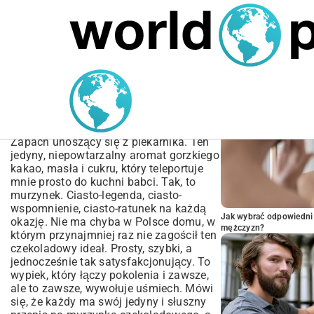
MARIUSZ ŁAMAGA
05.10.2025
BIZNES
POPULARNE A
Przepis na murzynka
czekoladowego –
wilgotny i puszysty klasyk
Zapach unoszący się z piekarnika. Ten
jedyny, niepowtarzalny aromat gorzkiego
kakao, masła i cukru, który teleportuje
mnie prosto do kuchni babci. Tak, to
murzynek. Ciasto-legenda, ciasto-
wspomnienie, ciasto-ratunek na każdą
Jak wybrać odpowiedni 
okazję. Nie ma chyba w Polsce domu, w
mężczyzn?
którym przynajmniej raz nie zagościł ten
czekoladowy ideał. Prosty, szybki, a
jednocześnie tak satysfakcjonujący. To
wypiek, który łączy pokolenia i zawsze,
ale to zawsze, wywołuje uśmiech. Mówi
się, że każdy ma swój jedyny i słuszny