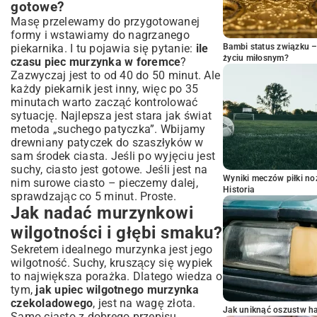
gotowe?
Masę przelewamy do przygotowanej
formy i wstawiamy do nagrzanego
Bambi status związku 
piekarnika. I tu pojawia się pytanie:
ile
życiu miłosnym?
czasu piec murzynka w foremce
?
Zazwyczaj jest to od 40 do 50 minut. Ale
każdy piekarnik jest inny, więc po 35
minutach warto zacząć kontrolować
sytuację. Najlepsza jest stara jak świat
metoda „suchego patyczka”. Wbijamy
drewniany patyczek do szaszłyków w
sam środek ciasta. Jeśli po wyjęciu jest
suchy, ciasto jest gotowe. Jeśli jest na
Wyniki meczów piłki noż
nim surowe ciasto – pieczemy dalej,
Historia
sprawdzając co 5 minut. Proste.
Jak nadać murzynkowi
wilgotności i głębi smaku?
Sekretem idealnego murzynka jest jego
wilgotność. Suchy, kruszący się wypiek
to największa porażka. Dlatego wiedza o
tym,
jak upiec wilgotnego murzynka
czekoladowego
, jest na wagę złota.
Jak uniknąć oszustw h
Samo ciasto z dobrego przepisu