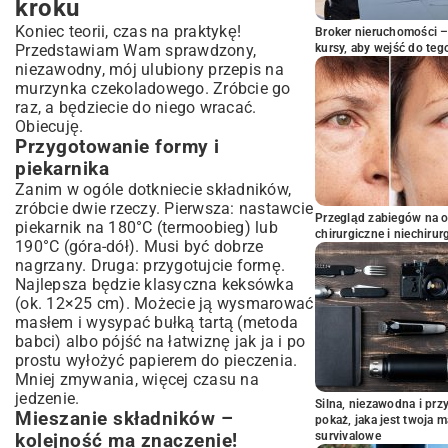
kroku
Koniec teorii, czas na praktykę!
Broker nieruchomości – 
kursy, aby wejść do teg
Przedstawiam Wam sprawdzony,
niezawodny, mój ulubiony przepis na
murzynka czekoladowego. Zróbcie go
raz, a będziecie do niego wracać.
Obiecuję.
Przygotowanie formy i
piekarnika
Zanim w ogóle dotkniecie składników,
zróbcie dwie rzeczy. Pierwsza: nastawcie
Przegląd zabiegów na 
piekarnik na 180°C (termoobieg) lub
chirurgiczne i niechirur
190°C (góra-dół). Musi być dobrze
nagrzany. Druga: przygotujcie formę.
Najlepsza będzie klasyczna keksówka
(ok. 12×25 cm). Możecie ją wysmarować
masłem i wysypać bułką tartą (metoda
babci) albo pójść na łatwiznę jak ja i po
prostu wyłożyć papierem do pieczenia.
Mniej zmywania, więcej czasu na
jedzenie.
Silna, niezawodna i pr
Mieszanie składników –
pokaż, jaka jest twoja 
survivalowe
kolejność ma znaczenie!