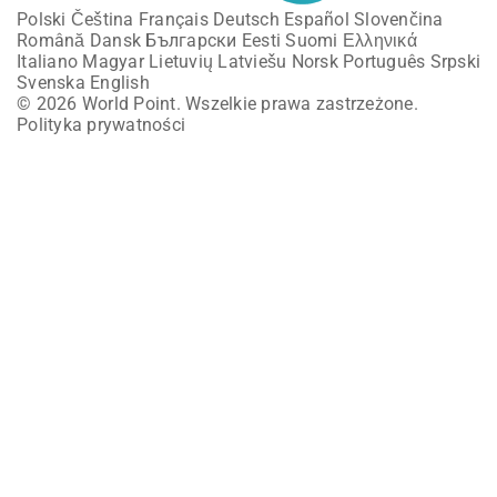
Polski
Čeština
Français
Deutsch
Español
Slovenčina
Română
Dansk
Български
Eesti
Suomi
Ελληνικά
Italiano
Magyar
Lietuvių
Latviešu
Norsk
Português
Srpski
Svenska
English
© 2026 World Point. Wszelkie prawa zastrzeżone.
Polityka prywatności