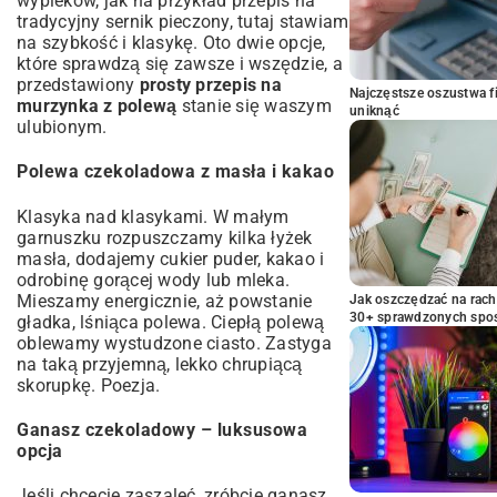
wypieków, jak na przykład
przepis na
tradycyjny sernik pieczony
, tutaj stawiam
na szybkość i klasykę. Oto dwie opcje,
które sprawdzą się zawsze i wszędzie, a
przedstawiony
prosty przepis na
Najczęstsze oszustwa f
murzynka z polewą
stanie się waszym
uniknąć
ulubionym.
Polewa czekoladowa z masła i kakao
Klasyka nad klasykami. W małym
garnuszku rozpuszczamy kilka łyżek
masła, dodajemy cukier puder, kakao i
odrobinę gorącej wody lub mleka.
Mieszamy energicznie, aż powstanie
Jak oszczędzać na rac
30+ sprawdzonych sp
gładka, lśniąca polewa. Ciepłą polewą
oblewamy wystudzone ciasto. Zastyga
na taką przyjemną, lekko chrupiącą
skorupkę. Poezja.
Ganasz czekoladowy – luksusowa
opcja
Jeśli chcecie zaszaleć, zróbcie ganasz.