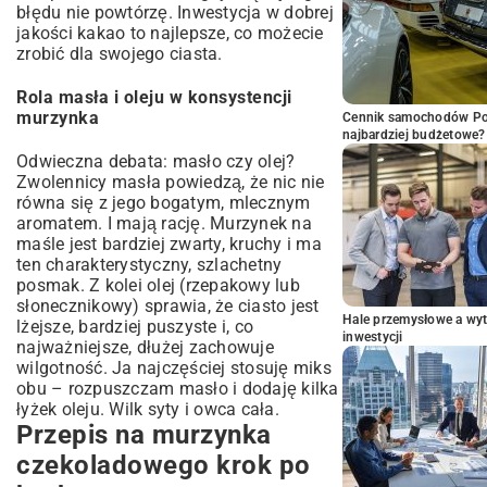
błędu nie powtórzę. Inwestycja w dobrej
jakości kakao to najlepsze, co możecie
zrobić dla swojego ciasta.
Rola masła i oleju w konsystencji
murzynka
Cennik samochodów Por
najbardziej budżetowe?
Odwieczna debata: masło czy olej?
Zwolennicy masła powiedzą, że nic nie
równa się z jego bogatym, mlecznym
aromatem. I mają rację. Murzynek na
maśle jest bardziej zwarty, kruchy i ma
ten charakterystyczny, szlachetny
posmak. Z kolei olej (rzepakowy lub
słonecznikowy) sprawia, że ciasto jest
Hale przemysłowe a wyt
lżejsze, bardziej puszyste i, co
inwestycji
najważniejsze, dłużej zachowuje
wilgotność. Ja najczęściej stosuję miks
obu – rozpuszczam masło i dodaję kilka
łyżek oleju. Wilk syty i owca cała.
Przepis na murzynka
czekoladowego krok po