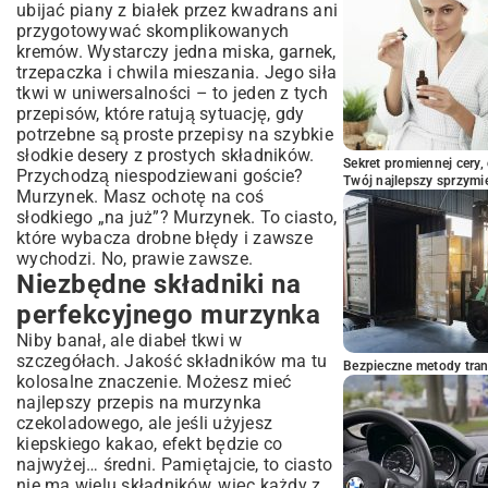
ubijać piany z białek przez kwadrans ani
przygotowywać skomplikowanych
kremów. Wystarczy jedna miska, garnek,
trzepaczka i chwila mieszania. Jego siła
tkwi w uniwersalności – to jeden z tych
przepisów, które ratują sytuację, gdy
potrzebne są
proste przepisy na szybkie
słodkie desery z prostych składników
.
Sekret promiennej cery,
Przychodzą niespodziewani goście?
Twój najlepszy sprzymi
Murzynek. Masz ochotę na coś
słodkiego „na już”? Murzynek. To ciasto,
które wybacza drobne błędy i zawsze
wychodzi. No, prawie zawsze.
Niezbędne składniki na
perfekcyjnego murzynka
Niby banał, ale diabeł tkwi w
szczegółach. Jakość składników ma tu
Bezpieczne metody trans
kolosalne znaczenie. Możesz mieć
najlepszy przepis na murzynka
czekoladowego, ale jeśli użyjesz
kiepskiego kakao, efekt będzie co
najwyżej… średni. Pamiętajcie, to ciasto
nie ma wielu składników, więc każdy z