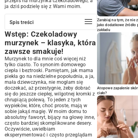
przepis na murzynka czekoladowego, a
ja dziś podzielę się z Wami moim.
Zarabiaj na tym, że ni
Spis treści
jako dodatkowe źródło 
zakładu
Wstęp: Czekoladowy
Wstęp: Czekoladowy murzynek –
klasyka, która zawsze smakuje!
murzynek – klasyka, która
Krótka historia i popularność ciasta
zawsze smakuje!
murzynek
Murzynek to dla mnie coś więcej niż
Co sprawia, że murzynek jest tak
uwielbiany?
tylko ciasto. To synonim domowego
ciepła i beztroski. Pamiętam, jak mama
Niezbędne składniki na perfekcyjnego
piekła go na niedzielne popołudnia, a ja,
murzynka
mała dziewczynka, nie mogłam się
Podstawowe produkty – lista zakupów
doczekać, aż przestygnie, żeby dobrać
Atopowe zapalenie skór
Tajne dodatki – co wzbogaci smak ciasta?
się do jeszcze ciepłej, wilgotnej kromki z
ciało?
Przepis na murzynka czekoladowego
chrupiącą polewą. To jeden z tych
krok po kroku
wypieków, które, choć proste, mają w
sobie jakąś magię. W moim domu to
Przygotowanie formy i piekarnika
absolutny faworyt, bijący na głowę inne,
Mieszanie składników – kolejność ma
często bardziej skomplikowane desery.
znaczenie!
Oczywiście, uwielbiam
Proces pieczenia – jak sprawdzić, czy
eksperymentować i często przeglądam
ciasto jest gotowe?