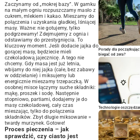
Zaczynamy od „mokrej bazy”. W garnku
na małym ogniu rozpuszczamy masło z
cukrem, mlekiem i kakao. Mieszamy do
połączenia i uzyskania gładkiej, lśniącej
masy. Ważne: nie gotujemy, tylko
podgrzewamy! Zdejmujemy z ognia i
odstawiamy do przestygnięcia. To
kluczowy moment. Jeśli dodacie jajka do
Porady dla początkując
gorącej masy, będziecie mieli
biegać od zera?
czekoladową jajecznicę. A tego nie
chcemy. Gdy masa jest już letnia,
wbijamy do niej jajka (całe, bez zabawy
w oddzielanie) i miksujemy lub
energicznie mieszamy trzepaczką. W
osobnej misce łączymy suche składniki:
mąkę, proszek i sodę. Następnie
stopniowo, partiami, dodajemy je do
masy czekoladowej, cały czas
Technologie oszczędzan
mieszając, tylko do połączenia
składników. Zbyt długie miksowanie =
twardy murzynek. Gotowe!
Proces pieczenia – jak
sprawdzić, czy ciasto jest