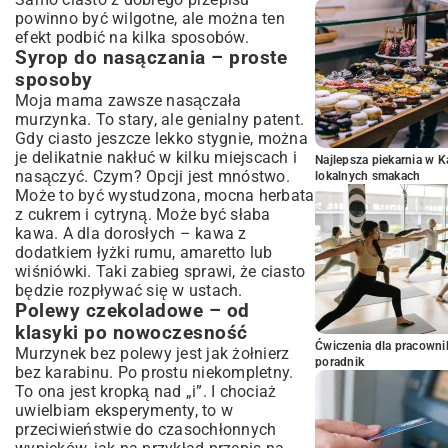
powinno być wilgotne, ale można ten
efekt podbić na kilka sposobów.
Syrop do nasączania – proste
sposoby
Moja mama zawsze nasączała
murzynka. To stary, ale genialny patent.
Gdy ciasto jeszcze lekko stygnie, można
je delikatnie nakłuć w kilku miejscach i
Najlepsza piekarnia w 
nasączyć. Czym? Opcji jest mnóstwo.
lokalnych smakach
Może to być wystudzona, mocna herbata
z cukrem i cytryną. Może być słaba
kawa. A dla dorosłych – kawa z
dodatkiem łyżki rumu, amaretto lub
wiśniówki. Taki zabieg sprawi, że ciasto
będzie rozpływać się w ustach.
Polewy czekoladowe – od
klasyki po nowoczesność
Ćwiczenia dla pracown
Murzynek bez polewy jest jak żołnierz
poradnik
bez karabinu. Po prostu niekompletny.
To ona jest kropką nad „i”. I chociaż
uwielbiam eksperymenty, to w
przeciwieństwie do czasochłonnych