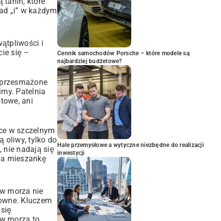
 tanin, które
ad „i” w każdym
wątpliwości i
ie się –
Cennik samochodów Porsche – które modele są
najbardziej budżetowe?
, przesmażone
imy. Patelnia
otowe, ani
ówce w szczelnym
 oliwy, tylko do
Hale przemysłowe a wytyczne niezbędne do realizacji
 nie nadają się
inwestycji
 na mieszankę
ów morza nie
ktowne. Kluczem
 się
ów morza to