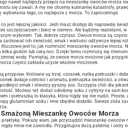
ego nawet najlepszy przepis na mieszankę owoców morza nie
stu się zawali. A my nie chcemy kulinarnej katastrofy, pra
 wybierania tego, co najlepsze z morza. To zaprocentuje.
 co jest lepszej jakości. Jeśli masz dostęp do naprawdę świe
 szczęściarzem i bierz w ciemno. Ale bądźmy realistami, w 
pszym wyborem. Tak, dobrze czytasz. Owoce morza są częst
a zachować ich świeżość, smak i wartości odżywcze lepiej ni
 Kluczowe jest to, jak rozmrozić mieszankę owoców morza. N
a kilka godzin lub całą noc. Dzięki temu rozmrożą się równomie
żyć zimnej wody. Pamiętaj, że owoce morza mrożone jak przygot
orza często zakłada użycie właśnie mrożonek.
przypraw. Królowie są trzej: czosnek, natka pietruszki i dobr
osnek dodaje ostrości i aromatu, pietruszka świeżości, a oli
podkręci smak i stworzy pyszny sos. Szczypta chili dla pikan
wistość. Możesz też dodać odrobinę soku z cytryny na sam kon
 pietruszką to klasyka, która nigdy się nie nudzi. Proste, a
rają glutaminian sodu i inne zbędne dodatki. Świeże zioła za
rza.
na Smażoną Mieszankę Owoców Morza
na praktykę. Pokażę wam, jak przyrządzić mieszankę owoców 
igdy mnie nie zawiodła. Przygotujcie dużą patelnię i ostry 