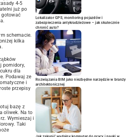
zasady 4-5
atelni już po
e gotować
Lokalizator GPS, monitoring pojazdów i
a.
zabezpieczenia antykradzieżowe – jak skutecznie
chronić auto?
nym schemacie.
niżej kilka
a.
 ząbków
j pomidory,
 cukru dla
we. Podawaj ze
Rozwiązania BIM jako niezbędne narzędzie w branży
romatyczne i
architektonicznej
roste przepisy
otuj bazę z
a oliwek. Na to
prz. Wymieszaj i
lorowy. Taki
może
Jak zakupić wydajny komputer do pracy i nauki w