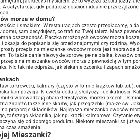
iętam, jak kiedyś myślałem, że to wyższa szkoła jazdy, ale
io. A satysfakcja, gdy podajesz gościom idealnie przyrządzon
nkę Owoców Morza
sad.
ców morza w domu?
ieżością i smakiem. W restauracjach często przepłacamy, a d
w domu, sam decydujesz, co trafi na Twój talerz. Masz pewno
o ogromna oszczędność. Paczka mrożonych owoców morza kosztu
a i okazja do popisania się przed znajomymi czy rodziną. Wyo
en prosty przepis na mieszankę owoców morza jest naprawdę d
om. To także danie niezwykle zdrowe, pełne białka, kwasów o
en przepis na mieszankę owoców morza z pewnością w tym po
ks. Nic tak nie odpręża, jak siekanie czosnku i zapach smaż
ankach
w to krewetki, kalmary (często w formie krążków lub tub), o
ka kompozycja. Krewetki dodają słodyczy i delikatności. Kalm
mułki wprowadzają charakterystyczny, morski akcent. Ośmiorn
Morza
a znaleźć także inne skarby, jak przegrzebki (małże św. Jak
ę na proporcje składników. Najlepsza mieszanka owoców morz
 tańszego składnika, jak np. krążki kalmarowe. Czytanie ety
zyna się od dobrego produktu. Niektóre mieszanki są już w
 na czas smażenia.
jej Mieszanki?