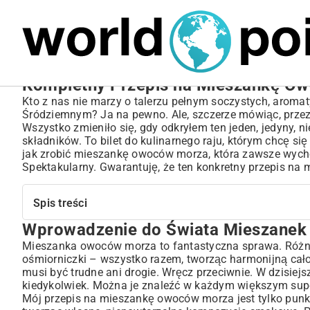
MARIUSZ ŁAMAGA
06.10.2025
SPORT
Kompletny Przepis na Mieszankę Owo
Kto z nas nie marzy o talerzu pełnym soczystych, aro
Śródziemnym? Ja na pewno. Ale, szczerze mówiąc, przez
Wszystko zmieniło się, gdy odkryłem ten jeden, jedyny, 
składników. To bilet do kulinarnego raju, którym chcę s
jak zrobić mieszankę owoców morza, która zawsze wychod
Spektakularny. Gwarantuję, że ten konkretny przepis n
Spis treści
Wprowadzenie do Świata Mieszane
Wprowadzenie do Świata Mieszanek Owoców Morza
Dlaczego warto przygotować mieszankę owoców morza w 
Mieszanka owoców morza to fantastyczna sprawa. Różnor
ośmiorniczki – wszystko razem, tworząc harmonijną całość
Rodzaje owoców morza w popularnych mieszankach
musi być trudne ani drogie. Wręcz przeciwnie. W dzisiej
Jak Wybrać Idealne Składniki do Twojej Mieszanki?
kiedykolwiek. Można je znaleźć w każdym większym super
Świeże czy mrożone – co wybrać i dlaczego?
Mój przepis na mieszankę owoców morza jest tylko punk
Niezbędne przyprawy i dodatki