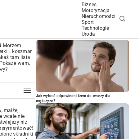
Biznes
Motoryzacja
Nieruchomości
Sport
Technologie
POPULARNE ARTYKUŁY
Uroda
ad Morzem
etki… koszmar.
kaś tam lista
. Pokażę wam,
owy?
Jak wybrać odpowiedni krem do twarzy dla
mężczyzn?
, małże,
e wcale nie
twiejszy niż
sperymentować!
ione składniki i