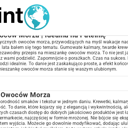
ców Morza | Idealna na Patelnię
matycznych owoców morza, przywodzących na myśl wakacje n
 lata bałem się tego tematu. Gumowate kalmary, twarde krew
niezawodny przepis na mieszankę owoców morza. To nie jest ja
ię z wami podzielić. Zapomnijcie o porażkach. Czas na sukces
zi idealnie. To danie jest zaskakująco proste, a efekt końc
a mieszankę owoców morza stanie się waszym ulubionym.
k Owoców Morza
domu?
odność smaków i tekstur w jednym daniu. Krewetki, kalmary
. To danie, które kojarzy się z elegancją i wykwintnością, al
szych czasach dostęp do dobrych jakościowo produktów jest ła
markecie, najczęściej w formie mrożonej. Nie bójcie się ek
tem wyjścia. Możecie go dowolnie modyfikować, dodając ulub