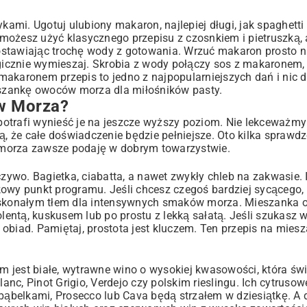
kami. Ugotuj ulubiony makaron, najlepiej długi, jak spaghetti 
ożesz użyć klasycznego przepisu z czosnkiem i pietruszką, a
ostawiając trochę wody z gotowania. Wrzuć makaron prosto na
icznie wymieszaj. Skrobia z wody połączy sos z makaronem,
karonem przepis to jedno z najpopularniejszych dań i nic 
ieszankę owoców morza dla miłośników pasty.
w Morza?
potrafi wynieść je na jeszcze wyższy poziom. Nie lekceważm
 że całe doświadczenie będzie pełniejsze. Oto kilka sprawd
 morza zawsze podaję w dobrym towarzystwie.
czywo. Bagietka, ciabatta, a nawet zwykły chleb na zakwasie. 
kowy punkt programu. Jeśli chcesz czegoś bardziej sycącego, 
 doskonałym tłem dla intensywnych smaków morza. Mieszanka
olentą, kuskusem lub po prostu z lekką sałatą. Jeśli szukasz
 obiad
. Pamiętaj, prostota jest kluczem. Ten przepis na mie
 jest białe, wytrawne wino o wysokiej kwasowości, która świ
 Pinot Grigio, Verdejo czy polskim rieslingu. Ich cytrusowe
z bąbelkami, Prosecco lub Cava będą strzałem w dziesiątkę. A