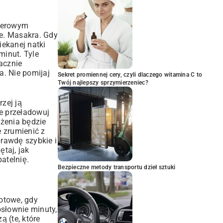
pierowym
te. Masakra. Gdy
iekanej natki
minut. Tyle
zacznie
. Nie pomijaj
Sekret promiennej cery, czyli dlaczego witamina C to
Twój najlepszy sprzymierzeniec?
rzej ją
e przeładowuj
ażenia będzie
 zrumienić z
prawdę szybkie i
ętaj, jak
atelnię.
Bezpieczne metody transportu dzieł sztuki
otowe, gdy
osłownie minuty,
 (te, które