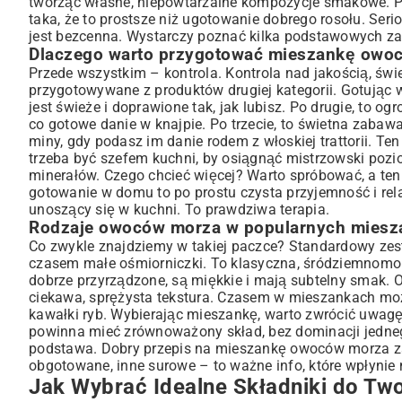
tworząc własne, niepowtarzalne kompozycje smakowe. Pam
taka, że to prostsze niż ugotowanie dobrego rosołu. Ser
Krok po Kroku: Klasyczny Przepis na Smażoną Miesza
jest bezcenna. Wystarczy poznać kilka podstawowych za
Przygotowanie składników – oczyszczanie i marynowanie
Dlaczego warto przygotować mieszankę owo
Technika smażenia dla perfekcyjnego smaku
Przede wszystkim – kontrola. Kontrola nad jakością, św
Inne Pyszne Sposoby na Mieszankę Owoców Morza
przygotowywane z produktów drugiej kategorii. Gotując 
Mieszanka owoców morza w sosie pomidorowym
jest świeże i doprawione tak, jak lubisz. Po drugie, t
co gotowe danie w knajpie. Po trzecie, to świetna zabaw
Lekka sałatka z owocami morza
miny, gdy podasz im danie rodem z włoskiej trattorii. T
Mieszanka owoców morza z makaronem
trzeba być szefem kuchni, by osiągnąć mistrzowski pozi
Z Czym Podawać Mieszankę Owoców Morza?
minerałów. Czego chcieć więcej? Warto spróbować, a t
Idealne dodatki i akompaniamenty
gotowanie w domu to po prostu czysta przyjemność i rela
unoszący się w kuchni. To prawdziwa terapia.
Sugestie winiarskie
Rodzaje owoców morza w popularnych miesz
Często Zadawane Pytania i Porady Eksperta
Co zwykle znajdziemy w takiej paczce? Standardowy zesta
Jak uniknąć gumowatych owoców morza?
czasem małe ośmiorniczki. To klasyczna, śródziemnomors
Przechowywanie gotowej mieszanki
dobrze przyrządzone, są miękkie i mają subtelny smak. O
Podsumowanie: Twoja Kulinarna Przygoda z Owocami 
ciekawa, sprężysta tekstura. Czasem w mieszankach możn
kawałki ryb. Wybierając mieszankę, warto zwrócić uwag
powinna mieć zrównoważony skład, bez dominacji jednego,
podstawa. Dobry przepis na mieszankę owoców morza zac
obgotowane, inne surowe – to ważne info, które wpłynie
Jak Wybrać Idealne Składniki do Two