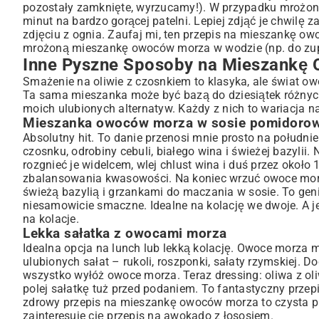
pozostały zamknięte, wyrzucamy!). W przypadku mrożonej 
minut na bardzo gorącej patelni. Lepiej zdjąć je chwilę z
zdjęciu z ognia. Zaufaj mi, ten przepis na mieszankę ow
mrożoną mieszankę owoców morza w wodzie (np. do zupy
Inne Pyszne Sposoby na Mieszankę
Smażenie na oliwie z czosnkiem to klasyka, ale świat o
Ta sama mieszanka może być bazą do dziesiątek różnych 
moich ulubionych alternatyw. Każdy z nich to wariacj
Mieszanka owoców morza w sosie pomidoro
Absolutny hit. To danie przenosi mnie prosto na południ
czosnku, odrobiny cebuli, białego wina i świeżej bazylii
rozgnieć je widelcem, wlej chlust wina i duś przez około 
zbalansowania kwasowości. Na koniec wrzuć owoce morza
świeżą bazylią i grzankami do maczania w sosie. To gen
niesamowicie smaczne. Idealne na kolację we dwoje. A jeś
na kolacje
.
Lekka sałatka z owocami morza
Idealna opcja na lunch lub lekką kolację. Owoce morza 
ulubionych sałat – rukoli, roszponki, sałaty rzymskiej. D
wszystko wyłóż owoce morza. Teraz dressing: oliwa z oliw
polej sałatkę tuż przed podaniem. To fantastyczny przep
zdrowy przepis na mieszankę owoców morza to czysta prz
zainteresuje cię
przepis na awokado z łososiem
.