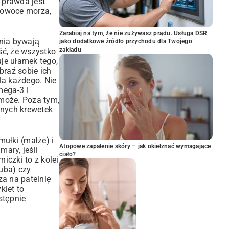
 prawda jest
e owoce morza,
Zarabiaj na tym, że nie zużywasz prądu. Usługa DSR
ania bywają
jako dodatkowe źródło przychodu dla Twojego
zakładu
ść, że wszystko
je ułamek tego,
braź sobie ich
la każdego. Nie
mega-3 i
może. Poza tym,
onych krewetek
mułki (małże) i
Atopowe zapalenie skóry – jak okiełznać wymagające
ary, jeśli
ciało?
iczki to z kolei
uba) czy
a na patelnię
kiet to
stępnie