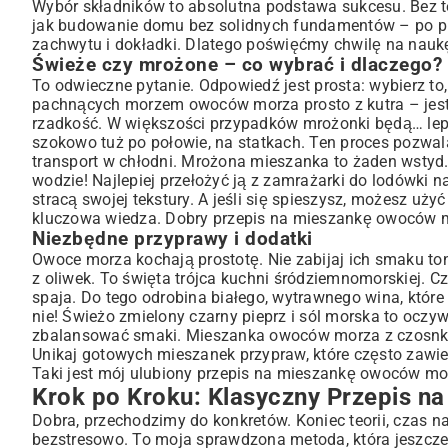
Wybór składników to absolutna podstawa sukcesu. Bez t
jak budowanie domu bez solidnych fundamentów – po pro
zachwytu i dokładki. Dlatego poświęćmy chwilę na naukę
Świeże czy mrożone – co wybrać i dlaczego?
To odwieczne pytanie. Odpowiedź jest prosta: wybierz to,
pachnących morzem owoców morza prosto z kutra – jesteś
rzadkość. W większości przypadków mrożonki będą… le
szokowo tuż po połowie, na statkach. Ten proces pozwal
transport w chłodni. Mrożona mieszanka to żaden wstyd.
wodzie! Najlepiej przełożyć ją z zamrażarki do lodówki n
stracą swojej tekstury. A jeśli się spieszysz, możesz u
kluczowa wiedza. Dobry przepis na mieszankę owoców m
Niezbędne przyprawy i dodatki
Owoce morza kochają prostotę. Nie zabijaj ich smaku toną 
z oliwek. To święta trójca kuchni śródziemnomorskiej. Cz
spaja. Do tego odrobina białego, wytrawnego wina, które 
nie! Świeżo zmielony czarny pieprz i sól morska to oczy
zbalansować smaki. Mieszanka owoców morza z czosnkiem i
Unikaj gotowych mieszanek przypraw, które często zawie
Taki jest mój ulubiony przepis na mieszankę owoców mo
Krok po Kroku: Klasyczny Przepis 
Dobra, przechodzimy do konkretów. Koniec teorii, czas 
bezstresowo. To moja sprawdzona metoda, która jeszcze n