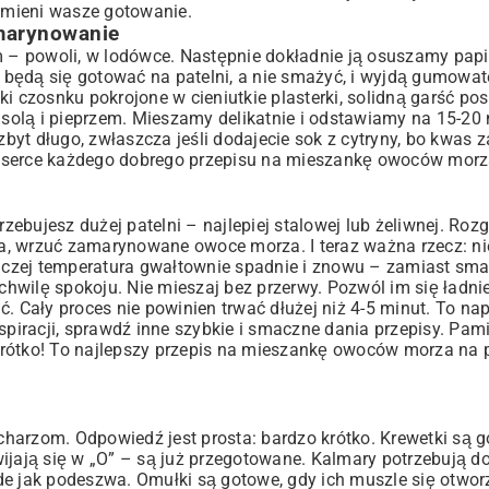
dmieni wasze gotowanie.
 marynowanie
 – powoli, w lodówce. Następnie dokładnie ją osuszamy pa
 będą się gotować na patelni, a nie smażyć, i wyjdą gumowa
i czosnku pokrojone w cieniutkie plasterki, solidną garść pos
 solą i pieprzem. Mieszamy delikatnie i odstawiamy na 15-20 
zbyt długo, zwłaszcza jeśli dodajecie sok z cytryny, bo kwas 
 serce każdego dobrego przepisu na mieszankę owoców morza
zebujesz dużej patelni – najlepiej stalowej lub żeliwnej. Rozg
a, wrzuć zamarynowane owoce morza. I teraz ważna rzecz: ni
Inaczej temperatura gwałtownie spadnie i znowu – zamiast sm
hwilę spokoju. Nie mieszaj bez przerwy. Pozwól im się ładnie
. Cały proces nie powinien trwać dłużej niż 4-5 minut. To na
spiracji, sprawdź inne
szybkie i smaczne dania przepisy
. Pami
tko! To najlepszy przepis na mieszankę owoców morza na p
harzom. Odpowiedź jest prosta: bardzo krótko. Krewetki są g
 zwijają się w „O” – są już przegotowane. Kalmary potrzebują d
e jak podeszwa. Omułki są gotowe, gdy ich muszle się otworzą