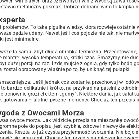
zkowych win białych oraz czerwonych win z wysoką zawartością
tawić metaliczny posmak. Dobrze dobrane wino to kropka n
ksperta
i problemów. To taka pigułka wiedzy, która rozwieje ostatnie 
ze będzie udany. Nawet jeśli coś pójdzie nie tak, nie martwc
i jest minimalne.
zawsze ta sama: zbyt długa obróbka termiczna. Przegotowane
 mantrę: wysoka temperatura, krótki czas. Smażymy, nie dus
t dużej porcji na raz. I zdejmujcie z ognia, gdy tylko będą g
został opracowany właśnie po to, by uniknąć tej pułapki.
 najsmaczniejsza. Jeśli jednak coś zostanie, przechowuj w lod
bardzo delikatnie i krótko, na przykład na patelni z odrobiną
e ponownie grozi efektem „gumy”. Niektóre dania, jak sałatka,
rok gotowania – ulotne, pyszne momenty. Chociaż ten przepis
zygoda z Owocami Morza
 was owoce morza. Jak widzicie, przepis na mieszankę owoc
 ogromne pole do popisu, jest szybkie, zdrowe i niezwykle efe
żenia. Reszta to już czysta przyjemność tworzenia. Nie bójcie
 bawić się smakami. Chociaż ten przepis na mieszankę owoc