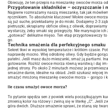
Obiecuję, że ten przepis na mieszankę owoców morza o
Przygotowanie składników – oczyszczanie i
Najpierw rozmrażamy naszą mieszankę, tak jak mówiłem
ręcznikiem. To absolutnie kluczowe! Mokre owoce morza
są już suche, przekładamy je do miski. Dodajemy 2-3 ząbk
pietruszki, skrapiamy obficie oliwą z oliwek, doprawiamy
wystarczy, żeby smaki się przegryzły. Nie marynujcie ich 
„gotować” delikatne mięso. Ten etap przygotowawczy to
go.
Technika smażenia dla perfekcyjnego smaku
Sekret tkwi w wysokiej temperaturze i krótkim czasie. Potr
naprawdę mocno. Wlej odrobinę oliwy. Gdy będzie gorąc
patelni. Jeśli masz dużo mieszanki, smaż ją partiami. 
gotowanie. Rozłóż owoce morza równą warstwą i daj im c
jednej strony. Po około 2 minutach możesz je przemieszać
smaczne danie, idealne na obiad. Jeśli szukasz więcej in
smażyć mrożoną mieszankę owoców morza – gorąco i kró
Ile czasu smażyć owoce morza?
To pytanie spędza sen z powiek wielu początkującym kuc
zmienią kolor na różowy i zwiną się w literkę „C”. Jeśli
góra dwóch. Dłuższe smażenie sprawi, że staną się tward