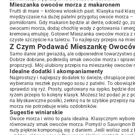
Mieszanka owoców morza z makaronem
Frutti di mare – królowa włoskich past. Klasyka nad klasy
międzyczasie na dużej patelni przygotuj owoce morza – m
pomidorami. Gdy makaron będzie al dente, odcedź go, z
owocami morza, dodaj chochlę wody z gotowania i energ
kremową emulsję. Gotowe! Mieszanka owoców morza z ma
czyste szczęście na talerzu. To najlepszy przepis na m
Z Czym Podawać Mieszankę Owocó
Samo danie jest gwiazdą, ale odpowiednie towarzystwo 
Dobrze dobrane, podkreślą smak owoców morza i sprawią,
propozycji. Mój ulubiony przepis na mieszankę owoców
Idealne dodatki i akompaniamenty
Najprostszy i najlepszy dodatek to świeże, chrupiące pie
wybierania resztek pysznego sosu z patelni. To obowiąz
sprawdzi się ryż. Prosty, ugotowany na sypko, będzie
ryżem przepis to kolejny klasyk. Możesz też podać je z p
na błyskawiczne posiłki, zerknij na te
szybkie przepisy na
morza nie potrzebuje wielu ozdobników.
Sugestie winiarskie
Owoce morza i wino to para idealna. Klasycznym wyborem
równoważy smak owoców morza. Pomyśl o Sauvignon Blanc,
nuty pięknie komponują się z daniem. Jeśli wolisz coś 