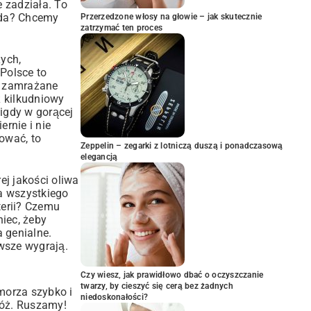
 zadziała. To
wda? Chcemy
Przerzedzone włosy na głowie – jak skutecznie
zatrzymać ten proces
żych,
Polsce to
o zamrażane
ż kilkudniowy
igdy w gorącej
rnie i nie
ować, to
Zeppelin – zegarki z lotniczą duszą i ponadczasową
elegancją
ej jakości oliwa
wa wszystkiego
terii? Czemu
iec, żeby
 genialne.
wsze wygrają.
Czy wiesz, jak prawidłowo dbać o oczyszczanie
twarzy, by cieszyć się cerą bez żadnych
morza szybko i
niedoskonałości?
nóż. Ruszamy!