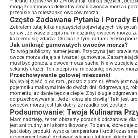
– lekkie, różowe wino z Prowansji. Unikaj ciężkich, bec
mogą zdominować delikatny smak owoców morza i pozos
przepisie na mieszankę owoców morza.
Często Zadawane Pytania i Porady E
Zebrałem tutaj kilka najczęściej pojawiających się pytań 
sprawi, że wasz przepis na mieszankę owoców morza zaws
każdemu się zdarza. Chociaż z tymi radami ryzyko porażk
Jak uniknąć gumowatych owoców morza?
To wróg publiczny numer jeden. Przyczyna jest prawie 
owoce morza stają się twarde i gumowate. Zapamiętajcie
musi być gorąca, a owoce morza suche. Nie wrzucajcie zby
sekundy dłużej. Ten przepis na mieszankę owoców morza 
Przechowywanie gotowej mieszanki
Najlepiej zjeść ją od razu, prosto z patelni. Wtedy jest
pojemniku maksymalnie do dwóch dni. Odgrzewając, rób to 
momentu, aż danie będzie ciepłe. Zbyt długie odgrzewani
do przechowywania. Jedz i ciesz się chwilą! Taki jest u
owoców morza jest tak dobry, że rzadko coś zostaje.
Podsumowanie: Twoja Kulinarna Pr
Mam nadzieję, że ten obszerny poradnik odczarował dla
jest ani trudny, ani skomplikowany. To danie, które daje
jest dobry produkt, wysoka temperatura i krótki czas sma
eksperymentować, dodawać własne ulubione składniki i