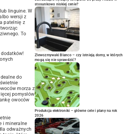
stosunkowo niskiej cenie?
lub linguine. W
lbo wersji z
 patelnię z
 tworząc
dziwnego. To
y dodatków!
Zlewozmywaki Blanco – czy istnieją domy, w których
zonych
mogą się nie sprawdzić?
Idealne do
świetnie
 owoców morza z
 więcej pomysłów
szankę owoców
Produkcja elektroniki – główne cele i plany na rok
2026
etnie
 i mineralne
 dla odważnych