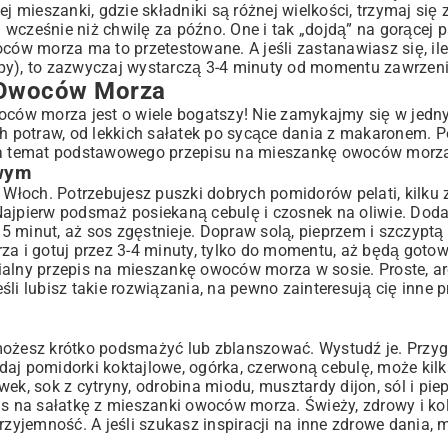
mieszanki, gdzie składniki są różnej wielkości, trzymaj się 
a wcześnie niż chwilę za późno. One i tak „dojdą” na gorącej p
oców morza ma to przetestowane. A jeśli zastanawiasz się, il
), to zazwyczaj wystarczą 3-4 minuty od momentu zawrzeni
 Owoców Morza
woców morza jest o wiele bogatszy! Nie zamykajmy się w jed
potraw, od lekkich sałatek po sycące dania z makaronem. Po
a na temat podstawowego przepisu na mieszankę owoców morz
wym
e Włoch. Potrzebujesz puszki dobrych pomidorów pelati, kilku
. Najpierw podsmaż posiekaną cebulę i czosnek na oliwie. Doda
15 minut, aż sos zgęstnieje. Dopraw solą, pieprzem i szczyptą
 i gotuj przez 3-4 minuty, tylko do momentu, aż będą goto
ialny przepis na mieszankę owoców morza w sosie. Proste, a
li lubisz takie rozwiązania, na pewno zainteresują cię inne
p
możesz krótko podsmażyć lub zblanszować. Wystudź je. Przyg
odaj pomidorki koktajlowe, ogórka, czerwoną cebulę, może kilk
ek, sok z cytryny, odrobina miodu, musztardy dijon, sól i pie
is na sałatkę z mieszanki owoców morza. Świeży, zdrowy i ko
yjemność. A jeśli szukasz inspiracji na inne zdrowe dania, 