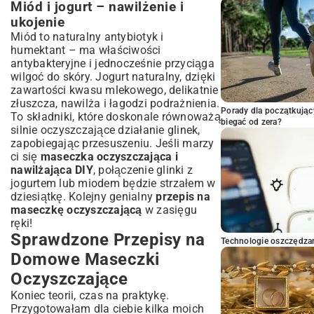
Miód i jogurt – nawilżenie i
ukojenie
Miód to naturalny antybiotyk i
humektant – ma właściwości
antybakteryjne i jednocześnie przyciąga
wilgoć do skóry. Jogurt naturalny, dzięki
zawartości kwasu mlekowego, delikatnie
złuszcza, nawilża i łagodzi podrażnienia.
Porady dla początkując
To składniki, które doskonale równoważą
biegać od zera?
silnie oczyszczające działanie glinek,
zapobiegając przesuszeniu. Jeśli marzy
ci się
maseczka oczyszczająca i
nawilżająca DIY
, połączenie glinki z
jogurtem lub miodem będzie strzałem w
dziesiątkę. Kolejny genialny
przepis na
maseczkę oczyszczającą
w zasięgu
ręki!
Sprawdzone Przepisy na
Technologie oszczędzan
Domowe Maseczki
Oczyszczające
Koniec teorii, czas na praktykę.
Przygotowałam dla ciebie kilka moich