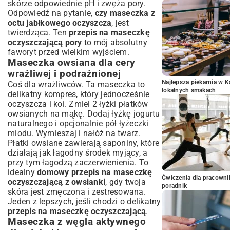
skórze odpowiednie pH i zwęża pory.
Odpowiedź na pytanie,
czy maseczka z
octu jabłkowego oczyszcza
, jest
twierdząca. Ten
przepis na maseczkę
oczyszczającą pory
to mój absolutny
faworyt przed wielkim wyjściem.
Maseczka owsiana dla cery
wrażliwej i podrażnionej
Najlepsza piekarnia w 
Coś dla wrażliwców. Ta maseczka to
lokalnych smakach
delikatny kompres, który jednocześnie
oczyszcza i koi. Zmiel 2 łyżki płatków
owsianych na mąkę. Dodaj łyżkę jogurtu
naturalnego i opcjonalnie pół łyżeczki
miodu. Wymieszaj i nałóż na twarz.
Płatki owsiane zawierają saponiny, które
działają jak łagodny środek myjący, a
przy tym łagodzą zaczerwienienia. To
idealny
domowy przepis na maseczkę
Ćwiczenia dla pracown
oczyszczającą z owsianki
, gdy twoja
poradnik
skóra jest zmęczona i zestresowana.
Jeden z lepszych, jeśli chodzi o delikatny
przepis na maseczkę oczyszczającą
.
Maseczka z węgla aktywnego