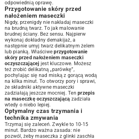
odpowiednią oprawę.
Przygotowanie skóry przed
nałożeniem maseczki
Nigdy, przenigdy nie nakładaj maseczki
na brudną twarz. To jak malowanie
brudnej ściany. Bez sensu. Najpierw
wykonaj dokładny demakijaż, a
następnie umyj twarz delikatnym żelem
lub pianką. Właściwe
przygotowanie
skóry przed nałożeniem maseczki
oczyszczającej
jest kluczowe. Możesz
też zrobić delikatną „parówkę”,
pochylając się nad miską z gorącą wodą
na kilka minut. To otworzy pory i sprawi,
że składniki aktywne maseczki
zadziałają jeszcze mocniej. Ten
przepis
na maseczkę oczyszczającą
zadziała
wtedy o niebo lepiej.
Optymalny czas trzymania i
technika zmywania
Trzymaj się zaleceń. Zwykle to 10-15
minut. Bardzo ważna zasada: nie
pozwól, żeby maseczka z glinki zaschła