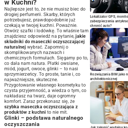
w Kuchni?
Najlepsze jest to, że nie musisz biec do
drogiej perfumerii. Skarby, których
Lokalizator GPS, monito
potrzebujesz, prawdopodobnie już
zabezpieczenia antykra
czekają w twojej kuchni. Poważnie.
chronić auto?
Otwórz szafki i lodówkę. To właśnie tam
znajdziesz odpowiedź na pytanie,
jakie
składniki do maseczki oczyszczającej
naturalnej
wybrać. Zapomnij o
skomplikowanych nazwach i
chemicznych formułach. Sięgamy po to,
co dała nam natura. Płatki owsiane,
miód, jogurt, owoce, glinki – to nasi
sprzymierzeńcy. To proste, tanie i, co
Rozwiązania BIM jako n
najważniejsze, skuteczne.
architektonicznej
Przygotowanie własnego kosmetyku to
czysta przyjemność, a wiedza o tym, co
nakładasz na twarz, daje ogromny
komfort. Zaraz przekonasz się, że
szybka maseczka oczyszczająca z
produktów z kuchni
to nie mit.
Glinki – podstawa naturalnego
oczyszczania
Jak zakupić wydajny ko