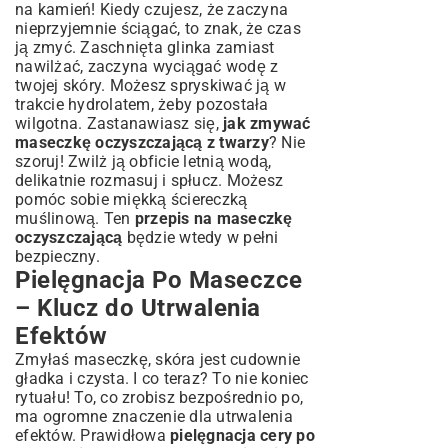
na kamień! Kiedy czujesz, że zaczyna
nieprzyjemnie ściągać, to znak, że czas
ją zmyć. Zaschnięta glinka zamiast
nawilżać, zaczyna wyciągać wodę z
twojej skóry. Możesz spryskiwać ją w
trakcie hydrolatem, żeby pozostała
wilgotna. Zastanawiasz się,
jak zmywać
maseczkę oczyszczającą z twarzy
? Nie
szoruj! Zwilż ją obficie letnią wodą,
delikatnie rozmasuj i spłucz. Możesz
pomóc sobie miękką ściereczką
muślinową. Ten
przepis na maseczkę
oczyszczającą
będzie wtedy w pełni
bezpieczny.
Pielęgnacja Po Maseczce
– Klucz do Utrwalenia
Efektów
Zmyłaś maseczkę, skóra jest cudownie
gładka i czysta. I co teraz? To nie koniec
rytuału! To, co zrobisz bezpośrednio po,
ma ogromne znaczenie dla utrwalenia
efektów. Prawidłowa
pielęgnacja cery po