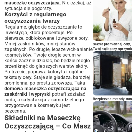
Promienną Cerą
maseczkę oczyszczającą
. Nie czekaj, aż
sytuacja się pogorszy.
Korzyści z regularnego
oczyszczania twarzy
Regularne, głębokie oczyszczanie to
inwestycja, która procentuje. Po
pierwsze, odblokowane i zwężone pory.
Mniej zaskórników, mniej stanów
Sekret promiennej cery,
zapalnych. Po drugie, lepsze wchłanianie
Twój najlepszy sprzymi
kosmetyków. Twoje drogie serum w
końcu zacznie działać, bo będzie mogło
przeniknąć do głębszych warstw skóry.
Po trzecie, poprawa kolorytu i ogólnej
tekstury cery. Staje się gładsza, bardziej
promienna, po prostu zdrowsza. Taka
domowa maseczka oczyszczająca na
zaskórniki i wypryski
potrafi zdziałać
cuda, a satysfakcja z samodzielnego
Bezpieczne metody trans
przygotowania kosmetyku jest
bezcenna.
Składniki na Maseczkę
Oczyszczającą – Co Masz