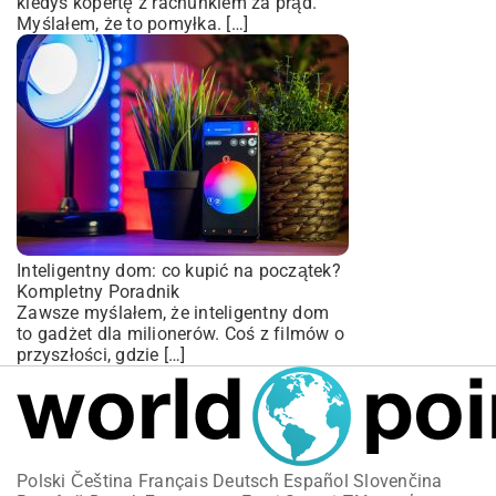
kiedyś kopertę z rachunkiem za prąd.
Myślałem, że to pomyłka. […]
Inteligentny dom: co kupić na początek?
Kompletny Poradnik
Zawsze myślałem, że inteligentny dom
to gadżet dla milionerów. Coś z filmów o
przyszłości, gdzie […]
Polski
Čeština
Français
Deutsch
Español
Slovenčina