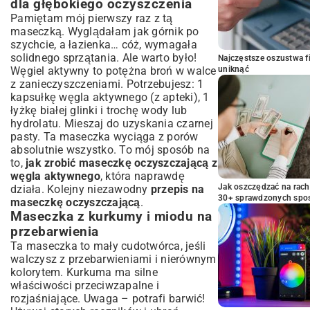
dla głębokiego oczyszczenia
Pamiętam mój pierwszy raz z tą
maseczką. Wyglądałam jak górnik po
szychcie, a łazienka… cóż, wymagała
solidnego sprzątania. Ale warto było!
Najczęstsze oszustwa f
uniknąć
Węgiel aktywny to potężna broń w walce
z zanieczyszczeniami. Potrzebujesz: 1
kapsułkę węgla aktywnego (z apteki), 1
łyżkę białej glinki i trochę wody lub
hydrolatu. Mieszaj do uzyskania czarnej
pasty. Ta maseczka wyciąga z porów
absolutnie wszystko. To mój sposób na
to,
jak zrobić maseczkę oczyszczającą z
węgla aktywnego
, która naprawdę
Jak oszczędzać na rac
działa. Kolejny niezawodny
przepis na
30+ sprawdzonych sp
maseczkę oczyszczającą
.
Maseczka z kurkumy i miodu na
przebarwienia
Ta maseczka to mały cudotwórca, jeśli
walczysz z przebarwieniami i nierównym
kolorytem. Kurkuma ma silne
właściwości przeciwzapalne i
rozjaśniające. Uwaga – potrafi barwić!