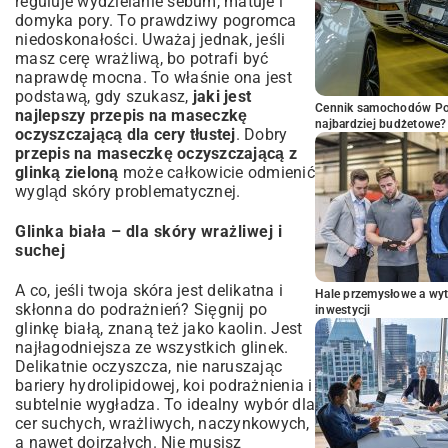
reguluje wydzielanie sebum, matuje i
domyka pory. To prawdziwy pogromca
niedoskonałości. Uważaj jednak, jeśli
masz cerę wrażliwą, bo potrafi być
naprawdę mocna. To właśnie ona jest
podstawą, gdy szukasz,
jaki jest
Cennik samochodów Por
najlepszy przepis na maseczkę
najbardziej budżetowe?
oczyszczającą dla cery tłustej
. Dobry
przepis na maseczkę oczyszczającą z
glinką zieloną
może całkowicie odmienić
wygląd skóry problematycznej.
Glinka biała – dla skóry wrażliwej i
suchej
A co, jeśli twoja skóra jest delikatna i
Hale przemysłowe a wyt
skłonna do podrażnień? Sięgnij po
inwestycji
glinkę białą, znaną też jako kaolin. Jest
najłagodniejsza ze wszystkich glinek.
Delikatnie oczyszcza, nie naruszając
bariery hydrolipidowej, koi podrażnienia i
subtelnie wygładza. To idealny wybór dla
cer suchych, wrażliwych, naczynkowych,
a nawet dojrzałych. Nie musisz