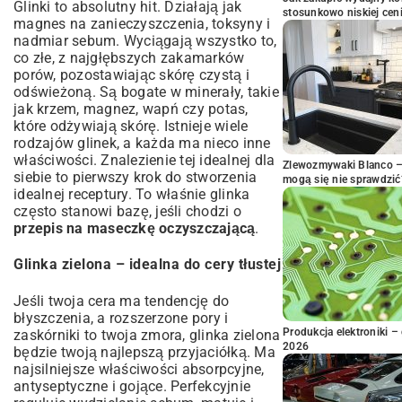
Glinki to absolutny hit. Działają jak
stosunkowo niskiej cen
magnes na zanieczyszczenia, toksyny i
nadmiar sebum. Wyciągają wszystko to,
co złe, z najgłębszych zakamarków
porów, pozostawiając skórę czystą i
odświeżoną. Są bogate w minerały, takie
jak krzem, magnez, wapń czy potas,
które odżywiają skórę. Istnieje wiele
rodzajów glinek, a każda ma nieco inne
właściwości. Znalezienie tej idealnej dla
Zlewozmywaki Blanco – 
siebie to pierwszy krok do stworzenia
mogą się nie sprawdzić
idealnej receptury. To właśnie glinka
często stanowi bazę, jeśli chodzi o
przepis na maseczkę oczyszczającą
.
Glinka zielona – idealna do cery tłustej
Jeśli twoja cera ma tendencję do
błyszczenia, a rozszerzone pory i
Produkcja elektroniki – 
zaskórniki to twoja zmora, glinka zielona
2026
będzie twoją najlepszą przyjaciółką. Ma
najsilniejsze właściwości absorpcyjne,
antyseptyczne i gojące. Perfekcyjnie