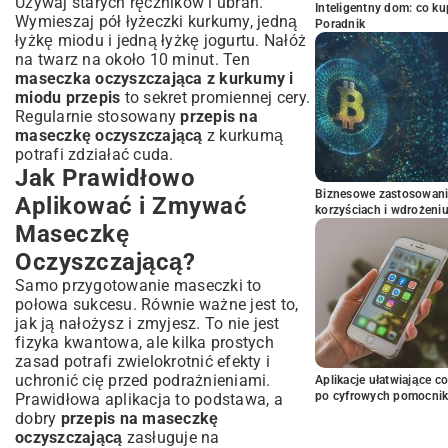
Używaj starych ręczników i ubrań.
Inteligentny dom: co k
Wymieszaj pół łyżeczki kurkumy, jedną
Poradnik
łyżkę miodu i jedną łyżkę jogurtu. Nałóż
na twarz na około 10 minut. Ten
maseczka oczyszczająca z kurkumy i
miodu przepis
to sekret promiennej cery.
Regularnie stosowany
przepis na
maseczkę oczyszczającą
z kurkumą
potrafi zdziałać cuda.
Jak Prawidłowo
Biznesowe zastosowani
Aplikować i Zmywać
korzyściach i wdrożeni
Maseczkę
Oczyszczającą?
Samo przygotowanie maseczki to
połowa sukcesu. Równie ważne jest to,
jak ją nałożysz i zmyjesz. To nie jest
fizyka kwantowa, ale kilka prostych
zasad potrafi zwielokrotnić efekty i
uchronić cię przed podrażnieniami.
Aplikacje ułatwiające c
po cyfrowych pomocni
Prawidłowa aplikacja to podstawa, a
dobry
przepis na maseczkę
oczyszczającą
zasługuje na