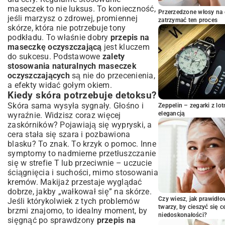
podrażnionej
maseczek to nie luksus. To konieczność,
Przerzedzone włosy na 
jeśli marzysz o zdrowej, promiennej
Maseczka z węgla aktywnego dla
zatrzymać ten proces
skórze, która nie potrzebuje tony
głębokiego oczyszczenia
podkładu. To właśnie dobry
przepis na
Maseczka z kurkumy i miodu na
maseczkę oczyszczającą
jest kluczem
przebarwienia
do sukcesu. Podstawowe
zalety
Jak Prawidłowo Aplikować i Zmywać
stosowania naturalnych maseczek
Maseczkę Oczyszczającą?
oczyszczających
są nie do przecenienia,
Przygotowanie skóry przed nałożeniem
a efekty widać gołym okiem.
maseczki
Kiedy skóra potrzebuje detoksu?
Optymalny czas trzymania i technika
Skóra sama wysyła sygnały. Głośno i
Zeppelin – zegarki z l
zmywania
elegancją
wyraźnie. Widzisz coraz więcej
Pielęgnacja Po Maseczce – Klucz do
zaskórników? Pojawiają się wypryski, a
Utrwalenia Efektów
cera stała się szara i pozbawiona
blasku? To znak. To krzyk o pomoc. Inne
Nawilżanie i tonizowanie – niezbędne kroki
symptomy to nadmierne przetłuszczanie
Częstotliwość Stosowania i Najczęstsze
się w strefie T lub przeciwnie – uczucie
Błędy
ściągnięcia i suchości, mimo stosowania
Jak często używać maseczek
kremów. Makijaż przestaje wyglądać
oczyszczających?
dobrze, jakby „wałkował się” na skórze.
Czego unikać podczas domowej
Czy wiesz, jak prawidł
Jeśli którykolwiek z tych problemów
pielęgnacji?
twarzy, by cieszyć się 
brzmi znajomo, to idealny moment, by
niedoskonałości?
Podsumowanie: Ciesz się Zdrową i
sięgnąć po sprawdzony
przepis na