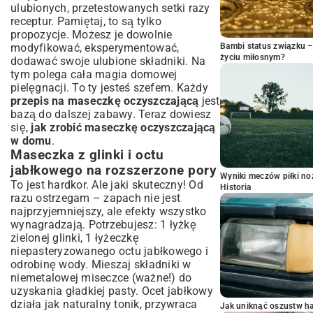
ulubionych, przetestowanych setki razy
receptur. Pamiętaj, to są tylko
propozycje. Możesz je dowolnie
Bambi status związku 
modyfikować, eksperymentować,
życiu miłosnym?
dodawać swoje ulubione składniki. Na
tym polega cała magia domowej
pielęgnacji. To ty jesteś szefem. Każdy
przepis na maseczkę oczyszczającą
jest
bazą do dalszej zabawy. Teraz dowiesz
się,
jak zrobić maseczkę oczyszczającą
w domu
.
Maseczka z glinki i octu
jabłkowego na rozszerzone pory
Wyniki meczów piłki noż
To jest hardkor. Ale jaki skuteczny! Od
Historia
razu ostrzegam – zapach nie jest
najprzyjemniejszy, ale efekty wszystko
wynagradzają. Potrzebujesz: 1 łyżkę
zielonej glinki, 1 łyżeczkę
niepasteryzowanego octu jabłkowego i
odrobinę wody. Mieszaj składniki w
niemetalowej miseczce (ważne!) do
uzyskania gładkiej pasty. Ocet jabłkowy
działa jak naturalny tonik, przywraca
Jak uniknąć oszustw h