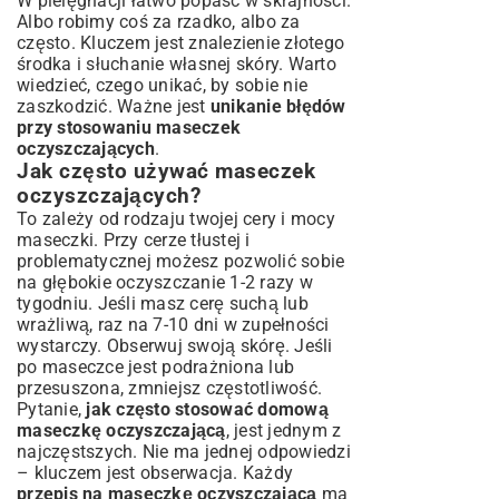
W pielęgnacji łatwo popaść w skrajności.
Albo robimy coś za rzadko, albo za
często. Kluczem jest znalezienie złotego
środka i słuchanie własnej skóry. Warto
wiedzieć, czego unikać, by sobie nie
zaszkodzić. Ważne jest
unikanie błędów
przy stosowaniu maseczek
oczyszczających
.
Jak często używać maseczek
oczyszczających?
To zależy od rodzaju twojej cery i mocy
maseczki. Przy cerze tłustej i
problematycznej możesz pozwolić sobie
na głębokie oczyszczanie 1-2 razy w
tygodniu. Jeśli masz cerę suchą lub
wrażliwą, raz na 7-10 dni w zupełności
wystarczy. Obserwuj swoją skórę. Jeśli
po maseczce jest podrażniona lub
przesuszona, zmniejsz częstotliwość.
Pytanie,
jak często stosować domową
maseczkę oczyszczającą
, jest jednym z
najczęstszych. Nie ma jednej odpowiedzi
– kluczem jest obserwacja. Każdy
przepis na maseczkę oczyszczającą
ma