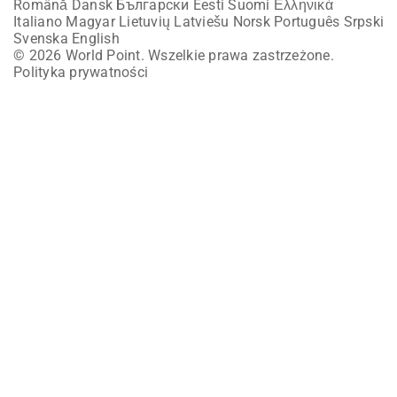
Română
Dansk
Български
Eesti
Suomi
Ελληνικά
Italiano
Magyar
Lietuvių
Latviešu
Norsk
Português
Srpski
Svenska
English
© 2026 World Point. Wszelkie prawa zastrzeżone.
Polityka prywatności