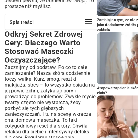
Jestem pewna, że odmieni też twoją. To
prostsze niż myślisz.
Zarabiaj na tym, że ni
Spis treści
jako dodatkowe źródło 
zakładu
Odkryj Sekret Zdrowej
Odkryj Sekret Zdrowej Cery: Dlaczego
Warto Stosować Maseczki
Cery: Dlaczego Warto
Oczyszczające?
Stosować Maseczki
Kiedy skóra potrzebuje detoksu?
Oczyszczające?
Korzyści z regularnego oczyszczania
twarzy
Zacznijmy od podstaw. Po co to całe
Składniki na Maseczkę Oczyszczającą –
zamieszanie? Nasza skóra codziennie
Co Masz w Kuchni?
toczy walkę. Kurz, smog, resztki
makijażu, stres – to wszystko osiada na
Glinki – podstawa naturalnego
Atopowe zapalenie skór
oczyszczania
jej powierzchni, zatykając pory i
ciało?
prowadząc do problemów. Zwykłe mycie
Owoce i warzywa – witaminowa bomba
twarzy często nie wystarcza, żeby
Miód i jogurt – nawilżenie i ukojenie
pozbyć się tych głębszych
Sprawdzone Przepisy na Domowe
zanieczyszczeń. I tu na scenę wkracza
Maseczki Oczyszczające
ona, domowa maseczka. To taki
Maseczka z glinki i octu jabłkowego na
cotygodniowy reset dla skóry. Chwila
rozszerzone pory
relaksu dla ciebie i intensywny detoks
dla cery. Regularne stosowanie
Maseczka owsiana dla cery wrażliwej i