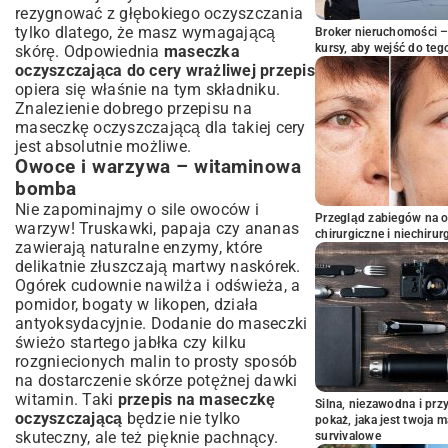
rezygnować z głębokiego oczyszczania
tylko dlatego, że masz wymagającą
Broker nieruchomości – 
kursy, aby wejść do teg
skórę. Odpowiednia
maseczka
oczyszczająca do cery wrażliwej przepis
opiera się właśnie na tym składniku.
Znalezienie dobrego przepisu na
maseczkę oczyszczającą dla takiej cery
jest absolutnie możliwe.
Owoce i warzywa – witaminowa
bomba
Nie zapominajmy o sile owoców i
Przegląd zabiegów na 
warzyw! Truskawki, papaja czy ananas
chirurgiczne i niechirur
zawierają naturalne enzymy, które
delikatnie złuszczają martwy naskórek.
Ogórek cudownie nawilża i odświeża, a
pomidor, bogaty w likopen, działa
antyoksydacyjnie. Dodanie do maseczki
świeżo startego jabłka czy kilku
rozgniecionych malin to prosty sposób
na dostarczenie skórze potężnej dawki
witamin. Taki
przepis na maseczkę
Silna, niezawodna i pr
oczyszczającą
będzie nie tylko
pokaż, jaka jest twoja 
skuteczny, ale też pięknie pachnący.
survivalowe