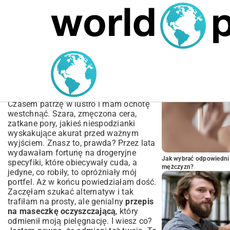
MARIUSZ ŁAMAGA
04.10.2025
TECHNOLOGIE
POPULARNE A
Najlepszy Przepis na
Maseczkę Oczyszczającą
| Zrób to w Domu
Czasem patrzę w lustro i mam ochotę
westchnąć. Szara, zmęczona cera,
zatkane pory, jakieś niespodzianki
wyskakujące akurat przed ważnym
wyjściem. Znasz to, prawda? Przez lata
wydawałam fortunę na drogeryjne
Jak wybrać odpowiedni 
specyfiki, które obiecywały cuda, a
mężczyzn?
jedyne, co robiły, to opróżniały mój
portfel. Aż w końcu powiedziałam dość.
Zaczęłam szukać alternatyw i tak
trafiłam na prosty, ale genialny
przepis
na maseczkę oczyszczającą
, który
odmienił moją pielęgnację. I wiesz co?