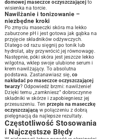
domowej maseczce oczyszczającej
to
wisienka na torcie.
Nawilżanie i tonizowanie –
niezbędne kroki
Po zmyciu maseczki skóra ma lekko
zaburzone pH i jest gotowa jak gąbka na
przyjęcie składników odżywczych.
Dlatego od razu sięgnij po tonik lub
hydrolat, aby przywrócić jej równowagę.
Następnie, póki skóra jest jeszcze lekko
wilgotna, wklep swoje ulubione serum i
krem nawilżający. To absolutna
podstawa. Zastanawiasz się,
co
nakładać po maseczce oczyszczającej
twarzy
? Odpowiedź brzmi: nawilżenie!
Dzięki temu „zamkniesz” dobroczynne
składniki w skórze i zapobiegniesz jej
przesuszeniu. Ten
przepis na maseczkę
oczyszczającą
w połączeniu z dobrą
pielęgnacją da najlepsze rezultaty.
Częstotliwość Stosowania
i Najczęstsze Błędy