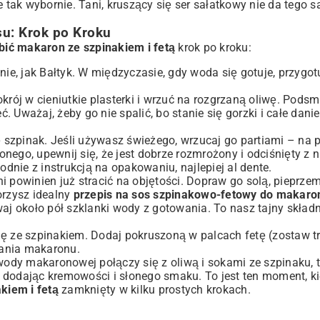
tak wybornie. Tani, kruszący się ser sałatkowy nie da tego 
u: Krok po Kroku
obić makaron ze szpinakiem i fetą
krok po kroku:
e, jak Bałtyk. W międzyczasie, gdy woda się gotuje, przygot
okrój w cieniutkie plasterki i wrzuć na rozgrzaną oliwę. Pods
 Uważaj, żeby go nie spalić, bo stanie się gorzki i całe danie
 szpinak. Jeśli używasz świeżego, wrzucaj go partiami – na 
onego, upewnij się, że jest dobrze rozmrożony i odciśnięty z
dnie z instrukcją na opakowaniu, najlepiej al dente.
i powinien już stracić na objętości. Dopraw go solą, pieprzem
orzysz idealny
przepis na sos szpinakowo-fetowy do makaro
j około pół szklanki wody z gotowania. To nasz tajny składni
 ze szpinakiem. Dodaj pokruszoną w palcach fetę (zostaw t
wania makaronu.
wody makaronowej połączy się z oliwą i sokami ze szpinaku, 
 dodając kremowości i słonego smaku. To jest ten moment, ki
kiem i fetą
zamknięty w kilku prostych krokach.