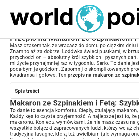
MARIUSZ ŁAMAGA
03.10.2025
SPORT
Przepis na Makaron ze Szpinakiem i 
Masz czasem tak, że wracasz do domu po ciężkim dniu i os
Znam to aż za dobrze. Lodówka świeci pustkami, w brzuc
przychodzi on – absolutny król szybkich i pysznych da
mi życie przynajmniej raz w tygodniu. Serio. To danie je
podałbym je gościom. Zapomnij o skomplikowanych proce
kwadransa i gotowe. Ten
przepis na makaron ze szpinak
Spis treści
Makaron ze Szpinakiem i Fetą: Szyb
Makaron ze Szpinakiem i Fetą: Szybki Pomysł na Obiad
Dlaczego to Danie Podbija Serce?
To danie to esencja komfortu. Ciepły, otulający makaron, 
Każdy kęs to czysta przyjemność. A najlepsze jest to, że
Kompletny Przepis na Makaron ze Szpinakiem i Fetą
makaronu. Koniec z wymówkami, że nie masz czasu na 
Niezbędne Składniki: Co Musisz Przygotować?
wszystkie bolączki zapracowanych ludzi, którzy wciąż ch
Przygotowanie Makaronu i Szpinakowego Sosu: Krok po Kro
tradycyjna lasagne, którą też uwielbiam (ale wymaga o
Wariacje Smakowe: Odkryj Nowe Wersje Dania