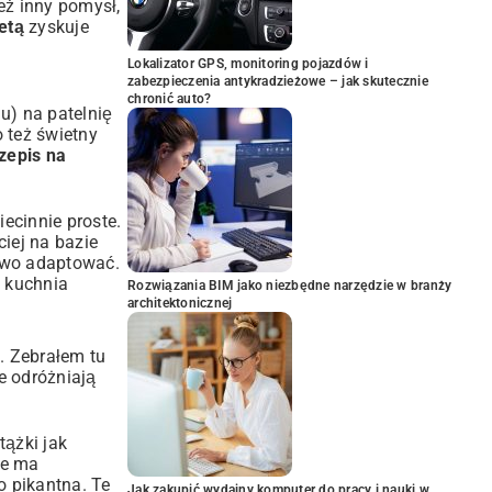
eż inny pomysł,
etą
zyskuje
Lokalizator GPS, monitoring pojazdów i
zabezpieczenia antykradzieżowe – jak skutecznie
chronić auto?
u) na patelnię
 też świetny
zepis na
iecinnie proste.
iej na bazie
atwo adaptować.
e kuchnia
Rozwiązania BIM jako niezbędne narzędzie w branży
architektonicznej
. Zebrałem tu
e odróżniają
tążki jak
ie ma
o pikantna. Te
Jak zakupić wydajny komputer do pracy i nauki w