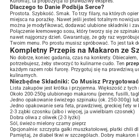
Kuronia
), ta propozycja to prawdziwy ekspres.
Dlaczego to Danie Podbija Serce?
Makaron ze Szpinakiem i Fetą z Dodatkiem Kurczaka
Prostota. Szybkość. Smak. To trzy filary, na których opie
Lżejsza Odsłona: Makaron ze Szpinakiem, Fetą i Suszonymi 
miejsca na porażkę. Nawet jeśli jesteś totalnym nowicjus
Wegański Makaron ze Szpinakiem i „Fetą” Roślinną
można je modyfikować, dodawać ulubione składniki i zaw
Praktyczne Porady i Najczęściej Zadawane Pytania
Połączenie kremowego sosu, który tworzy się ze szpinak
Jak Wybrać Najlepszy Makaron i Ser Feta?
nawet najgorszy dzień. Gwarantuję, że gdy raz wypróbuj
Twoim menu. Po prostu musisz spróbować. To jest tak d
Czy Makaron ze Szpinakiem i Fetą Można Odgrzewać?
Kompletny Przepis na Makaron ze Sz
Wartości Odżywcze i Zalety Makaronu ze Szpinakiem
No dobrze, koniec gadania, czas na konkrety. Obiecałem,
Podsumowanie: Makaron ze Szpinakiem i Fetą – Szybki,
potrzebujesz, żeby stworzyć to kulinarne cudo. Ten
przep
każdym razem robi furorę. Przygotuj się na prawdziwą 
kulinarnych.
Niezbędne Składniki: Co Musisz Przygotować
Lista zakupów jest krótka i przyjemna. Większość z tych
Około 200-250g ulubionego makaronu (penne, fusilli, tagli
Jedno opakowanie świeżego szpinaku (ok. 250-300g) lu
Jedno opakowanie sera feta, prawdziwej, greckiej fety w 
2-3 ząbki czosnku (albo i więcej, ja uwielbiam czosnek)
Dobra oliwa z oliwek (2-3 łyżki)
Sól, świeżo mielony czarny pieprz
Opcjonalnie: szczypta gałki muszkatołowej, płatki chili dl
Pamiętaj, że diabeł tkwi w szczegółach. Dobry makaron i