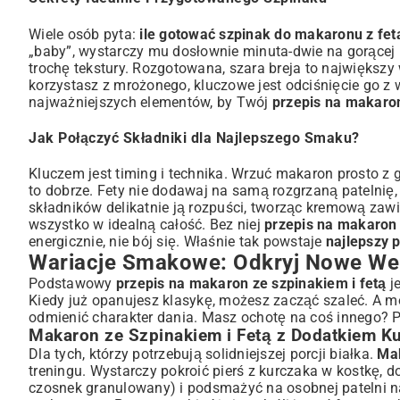
Wiele osób pyta:
ile gotować szpinak do makaronu z fet
„baby”, wystarczy mu dosłownie minuta-dwie na gorącej pa
trochę tekstury. Rozgotowana, szara breja to największy
korzystasz z mrożonego, kluczowe jest odciśnięcie go z w
najważniejszych elementów, by Twój
przepis na makaron
Jak Połączyć Składniki dla Najlepszego Smaku?
Kluczem jest timing i technika. Wrzuć makaron prosto z 
to dobrze. Fety nie dodawaj na samą rozgrzaną patelnię
składników delikatnie ją rozpuści, tworząc kremową zawie
wszystko w idealną całość. Bez niej
przepis na makaron 
energicznie, nie bój się. Właśnie tak powstaje
najlepszy 
Wariacje Smakowe: Odkryj Nowe Wer
Podstawowy
przepis na makaron ze szpinakiem i fetą
je
Kiedy już opanujesz klasykę, możesz zacząć szaleć. A 
odmienić charakter dania. Masz ochotę na coś innego? 
Makaron ze Szpinakiem i Fetą z Dodatkiem K
Dla tych, którzy potrzebują solidniejszej porcji białka.
Mak
treningu. Wystarczy pokroić pierś z kurczaka w kostkę, 
czosnek granulowany) i podsmażyć na osobnej patelni n