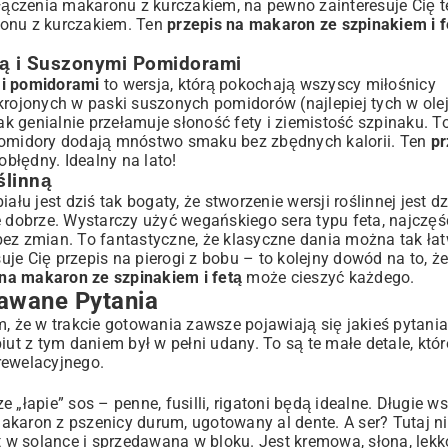
ołączenia makaronu z kurczakiem, na pewno zainteresuje Cię t
onu z kurczakiem
. Ten
przepis na makaron ze szpinakiem i f
tą i Suszonymi Pomidorami
mi pomidorami
to wersja, którą pokochają wszyscy miłośnicy
ojonych w paski suszonych pomidorów (najlepiej tych w olej
 genialnie przełamuje słoność fety i ziemistość szpinaku. To
pomidory dodają mnóstwo smaku bez zbędnych kalorii. Ten
pr
 obłędny. Idealny na lato!
ślinną
 jest dziś tak bogaty, że stworzenie wersji roślinnej jest dz
dobrze. Wystarczy użyć wegańskiego sera typu feta, najczęśc
bez zmian. To fantastyczne, że klasyczne dania można tak ł
suje Cię
przepis na pierogi z bobu
– to kolejny dowód na to, ż
 na makaron ze szpinakiem i fetą
może cieszyć każdego.
dawane Pytania
m, że w trakcie gotowania zawsze pojawiają się jakieś pytania
iut z tym daniem był w pełni udany. To są te małe detale, któr
rewelacyjnego.
e „łapie” sos – penne, fusilli, rigatoni będą idealne. Długie ws
 makaron z pszenicy durum, ugotowany al dente. A ser? Tutaj n
t w solance i sprzedawana w bloku. Jest kremowa, słona, lekk