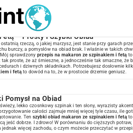
Fetą – Prosty i Szybki Obiad
tatnią rzeczą, o jakiej marzysz, jest stanie przy garach prz
hu burczy, a pomysłów na obiad brak. I właśnie w takich ch
ń. Mój sprawdzony
przepis na makaron ze szpinakiem i fetą
to
st tak proste, że aż śmieszne, a jednocześnie tak smaczne, że 
durach i dziwnych składnikach. Potrzebujesz dosłownie kilk
iem i fetą
to dowód na to, że w prostocie drzemie geniusz.
ki Pomysł na Obiad
świeży, lekko czosnkowy szpinak i ten słony, wyrazisty akcent
 przygotowanie całości zajmuje mniej więcej tyle czasu, ile 
gotowanie. Ten
szybki obiad makaron ze szpinakiem i fetą
to
cą jeść dobrze. I zdrowo! W porównaniu do cięższych potraw,
ku
na jednak więcej zachodu, o czym możecie przeczytać w
przepi