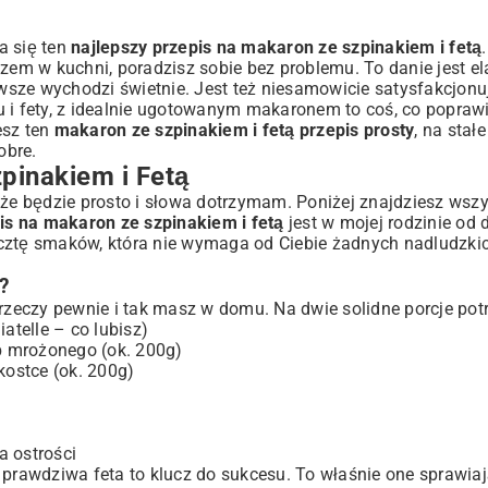
ra się ten
najlepszy przepis na makaron ze szpinakiem i fetą
Pomidorami
zem w kuchni, poradzisz sobie bez problemu. To danie jest el
sze wychodzi świetnie. Jest też niesamowicie satysfakcjonu
u i fety, z idealnie ugotowanym makaronem to coś, co popra
esz ten
makaron ze szpinakiem i fetą przepis prosty
, na stał
obre.
pinakiem i Fetą
 że będzie prosto i słowa dotrzymam. Poniżej znajdziesz wszy
 Zdrowy i Pyszny
is na makaron ze szpinakiem i fetą
jest w mojej rodzinie od 
ucztę smaków, która nie wymaga od Ciebie żadnych nadludzki
?
 rzeczy pewnie i tak masz w domu. Na dwie solidne porcje pot
atelle – co lubisz)
b mrożonego (ok. 200g)
kostce (ok. 200g)
a ostrości
 prawdziwa feta to klucz do sukcesu. To właśnie one sprawiaj