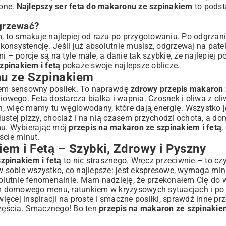
łone.
Najlepszy ser feta do makaronu ze szpinakiem
to podst
grzewać?
 to smakuje najlepiej od razu po przygotowaniu. Po odgrza
 konsystencję. Jeśli już absolutnie musisz, odgrzewaj na pate
 – porcje są na tyle małe, a danie tak szybkie, że najlepiej p
zpinakiem i fetą
pokaże swoje najlepsze oblicze.
nu ze Szpinakiem
łkiem sensowny posiłek. To naprawdę
zdrowy przepis makaron 
iowego. Feta dostarcza białka i wapnia. Czosnek i oliwa z oli
, więc mamy tu węglowodany, które dają energię. Wszystko j
ustej pizzy, chociaż i na nią czasem przychodzi ochota, a do
mu
. Wybierając mój
przepis na makaron ze szpinakiem i fetą
,
ście minut.
m i Fetą – Szybki, Zdrowy i Pyszny
zpinakiem i fetą
to nic strasznego. Wręcz przeciwnie – to cz
y w sobie wszystko, co najlepsze: jest ekspresowe, wymaga m
bsolutnie fenomenalnie. Mam nadzieję, że przekonałem Cię do
tem domowego menu, ratunkiem w kryzysowych sytuacjach i po
ęcej inspiracji na proste i smaczne posiłki, sprawdź inne
prz
zczęścia. Smacznego! Bo ten
przepis na makaron ze szpinakiem