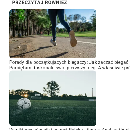
PRZECZYTAJ RÓWNIEŻ
Porady dla początkujących biegaczy: Jak zacząć biegać 
Pamiętam doskonale swój pierwszy bieg. A właściwie pró
Wyniki meczów piłki nożnej Polska Litwa – Analiza i Hist