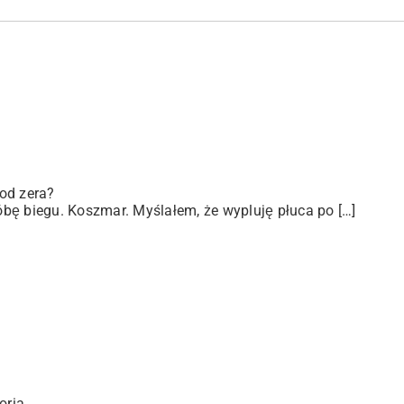
od zera?
bę biegu. Koszmar. Myślałem, że wypluję płuca po […]
oria