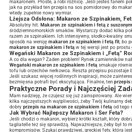
makaronem. Proste, a robi różnicę. Jeśli jesteś fanem p
jak na przykład ten
przepis na sos pomidorowy do makar
wtedy zupełnie nowy wymiar.
Lżejsza Odsłona: Makaron ze Szpinakiem, Fe
Absolutny hit.
Makaron ze szpinakiem i fetą z suszony
śródziemnomorskich smaków. Wystarczy dodać kilka pokr
razem ze szpinakiem. Ich intensywny, słodko-kwaśny smak
sposób na wersję
makaron ze szpinakiem i fetą fit
, bo 
makaron ze szpinakiem i fetą
w tej wersji jest po prostu
Wegański Makaron ze Szpinakiem i „Fetą” Ro
A co dla wegan? Żaden problem! Rynek zamienników nabiału
Wegański makaron ze szpinakiem i fetą
smakuje równie 
tofu lub orzechów nerkowca. Reszta przepisu pozostaje 
Jeśli szukasz więcej roślinnych inspiracji, może zaintere
bezmięsna potrafi być ekscytująca. Finalnie, ten
przepis
Praktyczne Porady i Najczęściej Za
Mam nadzieję, że czujesz się już zainspirowany. Ale wie
kilka najczęstszych wątpliwości, żeby Twój kulinarny deb
dobry
przepis na makaron ze szpinakiem i fetą
od tego 
Jak Wybrać Najlepszy Makaron i Ser Feta?
Jeśli chodzi o makaron, wybierz krótki kształt, który dobrz
tagliatelle też się sprawdzą. Najważniejsze, żeby był to
kompromisów. Szukaj prawdziwej, greckiej fety, która jes