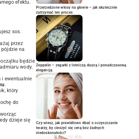
samego efektu.
Przerzedzone włosy na głowie – jak skutecznie
zatrzymać ten proces
ujesz sos.
mażaj przez
 pójdzie na
początku będzie
Zeppelin – zegarki z lotniczą duszą i ponadczasową
 nadmiaru wody.
elegancją
 i ewentualnie
nu
.
k, który
rochę do
tworząc
edy dzieje się
Czy wiesz, jak prawidłowo dbać o oczyszczanie
twarzy, by cieszyć się cerą bez żadnych
niedoskonałości?