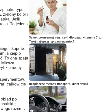
szpinaku typu
 zielony kolor i
apką. Jeśli
sosu. To jeden z
Sekret promiennej cery, czyli dlaczego witamina C to
Twój najlepszy sprzymierzeniec?
niego skapnie,
m, a ciepło
ść! To ona spaja
. Mieszaj
ybkie ruchy.
eksperymentów.
afi całkowicie
Bezpieczne metody transportu dzieł sztuki
 obiad po
nsalskie,
kowego razem z