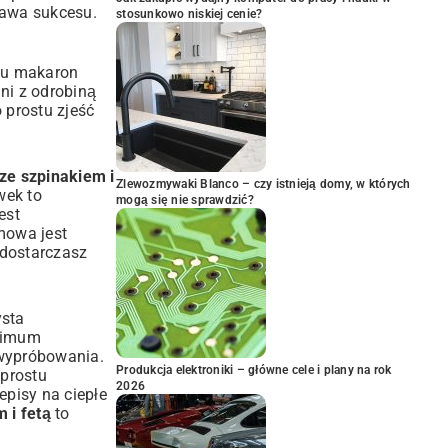
awa sukcesu.
stosunkowo niskiej cenie?
niu makaron
lni z odrobiną
o prostu zjeść
ze szpinakiem i
Zlewozmywaki Blanco – czy istnieją domy, w których
wek to
mogą się nie sprawdzić?
est
mowa jest
 dostarczasz
ysta
inimum
 wypróbowania.
Produkcja elektroniki – główne cele i plany na rok
 prostu
2026
episy na ciepłe
 i fetą
to