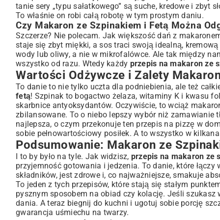
tanie sery „typu sałatkowego” są suche, kredowe i zbyt s
To właśnie on robi całą robotę w tym prostym daniu.
Czy Makaron ze Szpinakiem i Fetą Można Od
Szczerze? Nie polecam. Jak większość dań z makaronem,
staje się zbyt miękki, a sos traci swoją idealną, kremową
wody lub oliwy, a nie w mikrofalówce. Ale tak między nami
wszystko od razu. Wtedy każdy
przepis na makaron ze s
Wartości Odżywcze i Zalety Makaro
To danie to nie tylko uczta dla podniebienia, ale też ca
fetą
! Szpinak to bogactwo żelaza, witaminy K i kwasu fol
skarbnice antyoksydantów. Oczywiście, to wciąż makaron
zbilansowane. To o niebo lepszy wybór niż zamawianie tł
najlepsza, o czym przekonuje ten
przepis na pizzę w do
sobie pełnowartościowy posiłek. A to wszystko w kilkana
Podsumowanie: Makaron ze Szpinakie
I to by było na tyle. Jak widzisz,
przepis na makaron ze s
przyjemność gotowania i jedzenia. To danie, które łącz
składników, jest zdrowe i, co najważniejsze, smakuje a
To jeden z tych przepisów, które stają się stałym punk
pysznym sposobem na obiad czy kolację. Jeśli szukasz wi
dania
. A teraz biegnij do kuchni i ugotuj sobie porcję s
gwarancja uśmiechu na twarzy.