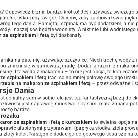
ą
? Odpowiedź brzmi: bardzo krótko! Jeśli używasz świeżego 
telni, tylko żeby zwiędł. Chcemy, żeby zachował swój piękny,
 wróg tego dania. Pamiętaj, szpinak ma być dodatkiem, a nie p
ody. Inaczej sos będzie wodnisty. A nikt nie lubi wodnistego 
 ze szpinakiem i fetą
był doskonały.
garnka na patelnię, używając szczypiec. Niech trochę wody z 
, bo zmieni się w gumowatą grudę. Dodaj ją razem z makarone
sinę. I ta woda z makaronu – to nie jest opcja, to konieczno
ze szpinakiem i fetą
traci co najmniej połowę swojego uroku
przepis na makaron ze szpinakiem i fetą
– przez odważne i sz
sje Dania
st genialny sam w sobie, ale jest też fantastyczną bazą do 
możliwości jest naprawdę mnóstwo. Czasami mała zmiana potr
Proszę bardzo.
urczaka
aron ze szpinakiem i fetą z kurczakiem
to świetna opcja na
doprawić ulubionymi przyprawami (papryka słodka, zioła prowa
a złoty kolor. Następnie dodać go do gotowego sosu szpina