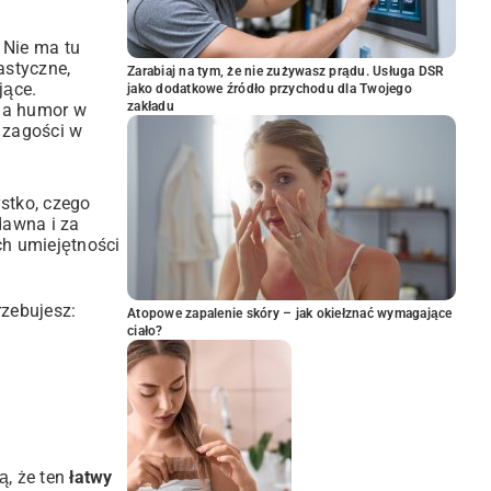
. Nie ma tu
astyczne,
Zarabiaj na tym, że nie zużywasz prądu. Usługa DSR
jące.
jako dodatkowe źródło przychodu dla Twojego
zakładu
wia humor w
e zagości w
stko, czego
dawna i za
ch umiejętności
rzebujesz:
Atopowe zapalenie skóry – jak okiełznać wymagające
ciało?
ą, że ten
łatwy