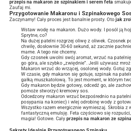
przepis na makaron ze szpinakiem i serem feta
smakuje 
Zaufaj mi.
Przygotowanie Makaronu i Szpinakowego Sos
Zaczynamy! Cały proces jest banalnie prosty. Oto
jak zr
Wstaw wodę na makaron. Dużo wody. I posól ją hojni
Sprytne, co?
Na dużej patelni rozgrzej oliwę z oliwek. Czosnek p
chwilę, dosłownie 30-60 sekund, aż zacznie pachnieć.
marne. A tego nie chcemy.
Gdy czosnek uwolni swój aromat, wrzuć na patelnię
go góra, ale szybko „zwiędnie”. Jeśli używasz mroż
Makaron wrzuć do wrzącej, osolonej wody. Gotuj zgo
W czasie, gdy makaron się gotuje, szpinak na pateln
gałką muszkatołową. To jest moment, w którym tw
Gdy makaron będzie gotowy, odcedź go, ale zachowa
pomoże stworzyć kremowy sos.
Odcedzony makaron wrzuć bezpośrednio na patelnię
posypania na koniec) i wlej odrobinę wody z goto
Wszystko razem energicznie wymieszaj. Skrobia z 
fantastyczną emulsję. Feta częściowo się rozpuści,
magia! Gotowe. Cały
przepis na makaron ze szpina
Sekrety Idealnie Przygotowanego Szpinaku