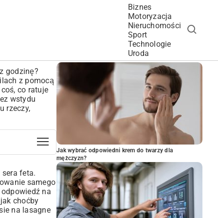
Biznes
Motoryzacja
Nieruchomości
Sport
Technologie
POPULARNE ARTYKUŁY
Uroda
ez godzinę?
wilach z pomocą
 coś, co ratuje
bez wstydu
u rzeczy,
Jak wybrać odpowiedni krem do twarzy dla
mężczyzn?
 sera feta.
gotowanie samego
 odpowiedź na
 jak choćby
sie na lasagne