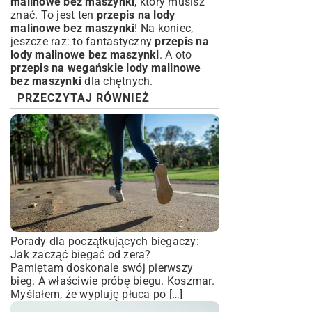
malinowe bez maszynki
, który musisz
znać. To jest ten
przepis na lody
malinowe bez maszynki
! Na koniec,
jeszcze raz: to fantastyczny
przepis na
lody malinowe bez maszynki
. A oto
przepis na wegańskie lody malinowe
bez maszynki
dla chętnych.
PRZECZYTAJ RÓWNIEŻ
Porady dla początkujących biegaczy:
Jak zacząć biegać od zera?
Pamiętam doskonale swój pierwszy
bieg. A właściwie próbę biegu. Koszmar.
Myślałem, że wypluję płuca po […]