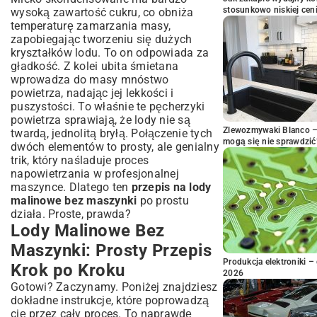
stosunkowo niskiej cen
wysoką zawartość cukru, co obniża
temperaturę zamarzania masy,
zapobiegając tworzeniu się dużych
kryształków lodu. To on odpowiada za
gładkość. Z kolei ubita śmietana
wprowadza do masy mnóstwo
powietrza, nadając jej lekkości i
puszystości. To właśnie te pęcherzyki
powietrza sprawiają, że lody nie są
Zlewozmywaki Blanco – 
twardą, jednolitą bryłą. Połączenie tych
mogą się nie sprawdzić
dwóch elementów to prosty, ale genialny
trik, który naśladuje proces
napowietrzania w profesjonalnej
maszynce. Dlatego ten
przepis na lody
malinowe bez maszynki
po prostu
działa. Proste, prawda?
Lody Malinowe Bez
Maszynki: Prosty Przepis
Produkcja elektroniki – 
Krok po Kroku
2026
Gotowi? Zaczynamy. Poniżej znajdziesz
dokładne instrukcje, które poprowadzą
cię przez cały proces. To naprawdę