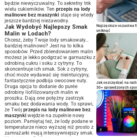
będzie niewyczuwalny. To sekretny trik
wielu cukierników. Ten
przepis na lody
malinowe bez maszynki
staje się wtedy
jeszcze bardziej niezawodny.
Jak Wydobyć Najlepszy Smak
Najczęstsze oszustwa f
uniknąć
Malin w Lodach?
Chcesz, żeby Twoje lody smakowały…
bardziej malinowo? Jest na to kilka
sposobów. Przed zblendowaniem malin
możesz je lekko podgrzać w garnuszku z
odrobiną cukru i soku z cytryny. To
skoncentruje ich smak. Sok z cytryny,
choć może wydawać się nieintuicyjny,
fantastycznie podbija owocowe nuty.
Jak oszczędzać na rac
Druga opcja to dodanie do purée
30+ sprawdzonych sp
odrobiny liofilizowanych malin w
proszku. Dają one potężny zastrzyk
smaku bez dodawania wody. To sprawi,
że Twój
przepis na lody malinowe bez
maszynki
wejdzie na zupełnie nowy
poziom. Pamiętaj też, że lody podane w
temperaturze nieco wyższej niż prosto z
zamrażarki mają intensywniejszy smak.