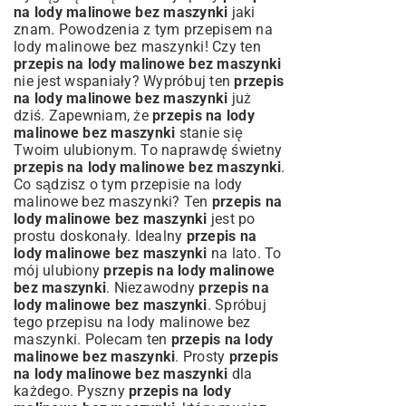
na lody malinowe bez maszynki
jaki
znam. Powodzenia z tym przepisem na
lody malinowe bez maszynki! Czy ten
przepis na lody malinowe bez maszynki
nie jest wspaniały? Wypróbuj ten
przepis
na lody malinowe bez maszynki
już
dziś. Zapewniam, że
przepis na lody
malinowe bez maszynki
stanie się
Twoim ulubionym. To naprawdę świetny
przepis na lody malinowe bez maszynki
.
Co sądzisz o tym przepisie na lody
malinowe bez maszynki? Ten
przepis na
lody malinowe bez maszynki
jest po
prostu doskonały. Idealny
przepis na
lody malinowe bez maszynki
na lato. To
mój ulubiony
przepis na lody malinowe
bez maszynki
. Niezawodny
przepis na
lody malinowe bez maszynki
. Spróbuj
tego przepisu na lody malinowe bez
maszynki. Polecam ten
przepis na lody
malinowe bez maszynki
. Prosty
przepis
na lody malinowe bez maszynki
dla
każdego. Pyszny
przepis na lody