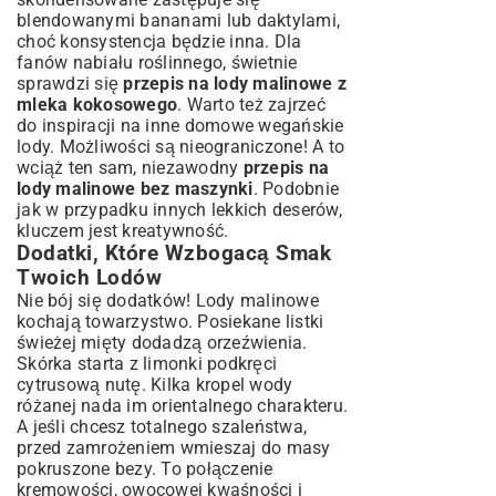
blendowanymi bananami lub daktylami,
choć konsystencja będzie inna. Dla
fanów nabiału roślinnego, świetnie
sprawdzi się
przepis na lody malinowe z
mleka kokosowego
. Warto też zajrzeć
do inspiracji na inne
domowe wegańskie
lody
. Możliwości są nieograniczone! A to
wciąż ten sam, niezawodny
przepis na
lody malinowe bez maszynki
. Podobnie
jak w przypadku innych
lekkich deserów
,
kluczem jest kreatywność.
Dodatki, Które Wzbogacą Smak
Twoich Lodów
Nie bój się dodatków! Lody malinowe
kochają towarzystwo. Posiekane listki
świeżej mięty dodadzą orzeźwienia.
Skórka starta z limonki podkręci
cytrusową nutę. Kilka kropel wody
różanej nada im orientalnego charakteru.
A jeśli chcesz totalnego szaleństwa,
przed zamrożeniem wmieszaj do masy
pokruszone bezy. To połączenie
kremowości, owocowej kwaśności i