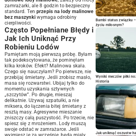
zamrażarki, ale 8 godzin to bezpieczny
standard. Ten
przepis na lody malinowe
bez maszynki
wymaga odrobiny
Bambi status związku 
cierpliwości.
życiu miłosnym?
Często Popełniane Błędy i
Jak Ich Uniknąć Przy
Robieniu Lodów
Pamiętam moją pierwszą próbę. Byłam
tak podekscytowana, że pominęłam
kilka kroków. Efekt? Malinowa skała.
Czego się nauczyłam? Po pierwsze, nie
przebijaj śmietany. Jeśli zrobisz masło,
Wyniki meczów piłki noż
Historia
masa się rozwarstwi. Ubijaj tylko do
momentu uzyskania sztywnych
„szczytów”. Po drugie, mieszaj
delikatnie. Używaj szpatułki, a nie
miksera, do łączenia bitej śmietany z
resztą masy. Agresywne mieszanie
zniszczy całą puszystość. Po trzecie, nie
spiesz się z mrożeniem. Lody muszą
swoje odstać w zamrażarce. Jeśli
Jak uniknąć oszustw h
wyjmiesz je za wcześnie, będą miały