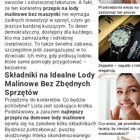
owoców i ostatecznej teksturze. A fakt,
Konsystencję?
że ten konkretny
przepis na lody
Przerzedzone włosy na 
Często Popełniane Błędy i Jak Ich
zatrzymać ten proces
malinowe bez maszynki
nie wymaga
Uniknąć Przy Robieniu Lodów
żadnych inwestycji w sprzęt, czyni go
Walka z Kryształkami Lodu: Sprawdzone
jeszcze bardziej kuszącym. To deser
Metody
demokratyczny, dostępny dla każdego,
Jak Wydobyć Najlepszy Smak Malin w
kto ma zamrażarkę i odrobinę
Lodach?
cierpliwości. To także świetna zabawa,
szczególnie jeśli zaangażujesz w to
Przechowywanie Domowych Lodów:
dzieciaki. Ich miny, gdy próbują lodów,
Dłużej Świeże i Smaczne
które same pomogły przygotować –
Kreatywne Wariacje i Pomysły na
Zeppelin – zegarki z l
bezcenne.
Podanie Lodów Malinowych
elegancją
Składniki na Idealne Lody
Dodatki, Które Wzbogacą Smak Twoich
Malinowe Bez Zbędnych
Lodów
Eleganckie Sposoby na Serwowanie Deseru
Sprzętów
Podsumowanie: Delektuj Się Domowymi
Przejdźmy do konkretów. Co będzie
Lodami Malinowymi!
potrzebne? Lista jest szokująco krótka.
Podstawowy, a zarazem
najlepszy
przepis na domowe lody malinowe
opiera się na zaledwie kilku składnikach.
Czy wiesz, jak prawidł
Będziesz potrzebować: puszkę
twarzy, by cieszyć się 
niedoskonałości?
słodzonego mleka skondensowanego