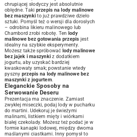
chrupiącej słodyczy jest absolutnie
obłędne. Taki
przepis na lody malinowe
bez maszynki
to już prawdziwe dzieło
sztuki. Pomyśl też o wersji dla dorosłych
– odrobina likieru malinowego lub
Chambord zrobi robotę. Ten
lody
malinowe bez gotowania przepis
jest
idealny na szybkie eksperymenty.
Możesz także spróbować
lody malinowe
bez jajek i maszynki
z dodatkiem
jogurtu, aby uzyskać bardziej
kwaskowaty smak; powstanie wtedy
pyszny
przepis na lody malinowe bez
maszynki z jogurtem
.
Eleganckie Sposoby na
Serwowanie Deseru
Prezentacja ma znaczenie. Zamiast
zwykłej miseczki, podaj lody w pucharku
do martini. Udekoruj je świeżymi
malinami, listkiem mięty i wiórkami
białej czekolady. Możesz też podać je w
formie kanapki lodowej, między dwoma
maślanymi ciastkami. Inny pomysł to