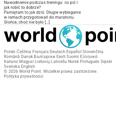
Nawodnienie podczas treningu: co pić i
jak robić to dobrze?
Pamiętam to jak dziś. Długie wybieganie
w ramach przygotowań do maratonu.
Słońce, choć nie było […]
Polski
Čeština
Français
Deutsch
Español
Slovenčina
Română
Dansk
Български
Eesti
Suomi
Ελληνικά
Italiano
Magyar
Lietuvių
Latviešu
Norsk
Português
Srpski
Svenska
English
© 2026 World Point. Wszelkie prawa zastrzeżone.
Polityka prywatności