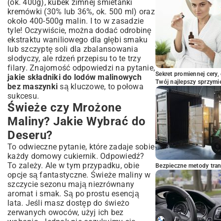
(ok. 400g), kubek zimnej śmietanki
kremówki (30% lub 36%, ok. 500 ml) oraz
około 400-500g malin. I to w zasadzie
tyle! Oczywiście, można dodać odrobinę
ekstraktu waniliowego dla głębi smaku
lub szczyptę soli dla zbalansowania
słodyczy, ale rdzeń przepisu to te trzy
filary. Znajomość odpowiedzi na pytanie,
Sekret promiennej cery,
jakie składniki do lodów malinowych
Twój najlepszy sprzymi
bez maszynki
są kluczowe, to połowa
sukcesu.
Świeże czy Mrożone
Maliny? Jakie Wybrać do
Deseru?
To odwieczne pytanie, które zadaje sobie
każdy domowy cukiernik. Odpowiedź?
To zależy. Ale w tym przypadku, obie
Bezpieczne metody trans
opcje są fantastyczne. Świeże maliny w
szczycie sezonu mają niezrównany
aromat i smak. Są po prostu esencją
lata. Jeśli masz dostęp do świeżo
zerwanych owoców, użyj ich bez