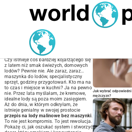
MARIUSZ ŁAMAGA
03.10.2025
SPORT
POPULARNE A
Przepis na lody malinowe
bez maszynki | Prosty i
sprawdzony
Czy istnieje coś bardziej kojarzącego się
z latem niż smak świeżych, domowych
lodów? Pewnie nie. Ale zaraz, zaraz…
maszynka do lodów, specjalistyczny
sprzęt, godziny przygotowań. Kto ma na
to czas i miejsce w kuchni? Ja na pewno
Jak wybrać odpowiedni 
nie. Przez lata myślałam, że kremowe,
mężczyzn?
idealne lody są poza moim zasięgiem.
Aż do dnia, w którym odkryłam, że
istnieje genialny w swojej prostocie
przepis na lody malinowe bez maszynki
.
To nie jest kompromis. To jest rewolucja.
Pokażę ci, jak oszukać system i stworzyć