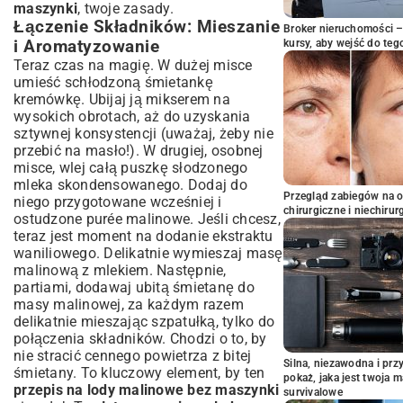
maszynki
, twoje zasady.
Łączenie Składników: Mieszanie
Broker nieruchomości – 
i Aromatyzowanie
kursy, aby wejść do teg
Teraz czas na magię. W dużej misce
umieść schłodzoną śmietankę
kremówkę. Ubijaj ją mikserem na
wysokich obrotach, aż do uzyskania
sztywnej konsystencji (uważaj, żeby nie
przebić na masło!). W drugiej, osobnej
misce, wlej całą puszkę słodzonego
mleka skondensowanego. Dodaj do
Przegląd zabiegów na 
niego przygotowane wcześniej i
chirurgiczne i niechirur
ostudzone purée malinowe. Jeśli chcesz,
teraz jest moment na dodanie ekstraktu
waniliowego. Delikatnie wymieszaj masę
malinową z mlekiem. Następnie,
partiami, dodawaj ubitą śmietanę do
masy malinowej, za każdym razem
delikatnie mieszając szpatułką, tylko do
połączenia składników. Chodzi o to, by
nie stracić cennego powietrza z bitej
Silna, niezawodna i pr
śmietany. To kluczowy element, by ten
pokaż, jaka jest twoja 
przepis na lody malinowe bez maszynki
survivalowe