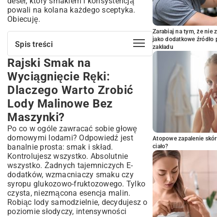
deser, który smakiem i konsystencją
powali na kolana każdego sceptyka.
Obiecuję.
Zarabiaj na tym, że ni
jako dodatkowe źródło 
Spis treści
zakładu
Rajski Smak na
Rajski Smak na Wyciągnięcie Ręki:
Dlaczego Warto Zrobić Lody Malinowe
Wyciągnięcie Ręki:
Bez Maszynki?
Dlaczego Warto Zrobić
Składniki na Idealne Lody Malinowe Bez
Zbędnych Sprzętów
Lody Malinowe Bez
Świeże czy Mrożone Maliny? Jakie
Maszynki?
Wybrać do Deseru?
Po co w ogóle zawracać sobie głowę
Sekret Kremowej Konsystencji: Jakie
domowymi lodami? Odpowiedź jest
Atopowe zapalenie skór
Składniki Dodadzą Uroku?
banalnie prosta: smak i skład.
ciało?
Lody Malinowe Bez Maszynki: Prosty
Kontrolujesz wszystko. Absolutnie
Przepis Krok po Kroku
wszystko. Żadnych tajemniczych E-
dodatków, wzmacniaczy smaku czy
Przygotowanie Malin: Czyszczenie i
syropu glukozowo-fruktozowego. Tylko
Blendowanie
czysta, niezmącona esencja malin.
Łączenie Składników: Mieszanie i
Robiąc lody samodzielnie, decydujesz o
Aromatyzowanie
poziomie słodyczy, intensywności
Mrożenie Deseru: Jak Uzyskać Perfekcyjną