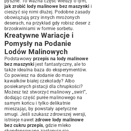
pyszne. To ważna część wiedzy o tym,
jak zrobić lody malinowe bez maszynki
i
cieszyć się nimi dłużej. Podobne zasady
obowiązują przy innych mrożonych
deserach, na przykład gdy robisz
deser z
brzoskwiniami
w formie sorbetu.
Kreatywne Wariacje i
Pomysły na Podanie
Lodów Malinowych
Podstawowy
przepis na lody malinowe
bez maszynki
jest fantastyczny, ale to
także idealna baza do eksperymentów.
Co powiesz na dodanie do masy
kawałków białej czekolady? Albo
posiekanych pistacji dla chrupkości?
Możesz też stworzyć malinowy „swirl”,
dodając część purée malinowego na
samym końcu i tylko delikatnie
mieszając, by powstały apetyczne
smugi. Jeśli szukasz zdrowszej wersji,
istnieje nawet
zdrowe lody malinowe
bez cukru przepis
, gdzie mleko
skondensowane zastępuje się