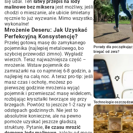
się udał. Ten
łatwy przepis na lody
malinowe bez miksera
jest możliwy, jeśli
chodzi o mieszanie, ale ubicie śmietany
ręcznie to już wyzwanie. Mimo wszystko,
wykonalne!
Mrożenie Deseru: Jak Uzyskać
Perfekcyjną Konsystencję?
Przelej gotową masę do zamykanego
Porady dla początkując
pojemnika (najlepiej metalowego, bo
biegać od zera?
szybciej przewodzi zimno). Wygładź
wierzch. Teraz najważniejsza część –
mrożenie. Wstaw pojemnik do
zamrażarki na co najmniej 6-8 godzin, a
najlepiej na całą noc. A teraz pro-tip: jeśli
masz czas i ochotę, możesz po
pierwszej godzinie mrożenia wyjąć
pojemnik i przemieszać masę widelcem,
rozbijając kryształki tworzące się przy
Technologie oszczędzan
brzegach. Powtórz to jeszcze 1-2 razy w
odstępach godzinnych. Nie jest to
absolutnie konieczne, ale na pewno
pomoże uzyskać jeszcze gładszą
strukturę. Pytanie,
ile czasu mrozić
domowe lody malinowe
, zależy od mocy