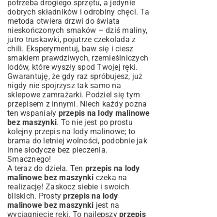
potrzeba drogiego sprzętu, a jedynie
dobrych składników i odrobiny chęci. Ta
metoda otwiera drzwi do świata
nieskończonych smaków – dziś maliny,
jutro truskawki, pojutrze czekolada z
chili. Eksperymentuj, baw się i ciesz
smakiem prawdziwych, rzemieślniczych
lodów, które wyszły spod Twojej ręki.
Gwarantuję, że gdy raz spróbujesz, już
nigdy nie spojrzysz tak samo na
sklepowe zamrażarki. Podziel się tym
przepisem z innymi. Niech każdy pozna
ten wspaniały
przepis na lody malinowe
bez maszynki
. To nie jest po prostu
kolejny
przepis na lody malinowe
; to
brama do letniej wolności, podobnie jak
inne
słodycze bez pieczenia
.
Smacznego!
A teraz do dzieła. Ten
przepis na lody
malinowe bez maszynki
czeka na
realizację! Zaskocz siebie i swoich
bliskich. Prosty
przepis na lody
malinowe bez maszynki
jest na
wyciągnięcie ręki. To najlepszy
przepis