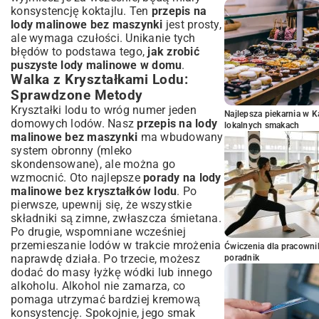
konsystencję koktajlu. Ten
przepis na
lody malinowe bez maszynki
jest prosty,
ale wymaga czułości. Unikanie tych
błędów to podstawa tego,
jak zrobić
puszyste lody malinowe w domu
.
Walka z Kryształkami Lodu:
Sprawdzone Metody
Kryształki lodu to wróg numer jeden
Najlepsza piekarnia w 
domowych lodów. Nasz
przepis na lody
lokalnych smakach
malinowe bez maszynki
ma wbudowany
system obronny (mleko
skondensowane), ale można go
wzmocnić. Oto najlepsze
porady na lody
malinowe bez kryształków lodu
. Po
pierwsze, upewnij się, że wszystkie
składniki są zimne, zwłaszcza śmietana.
Po drugie, wspomniane wcześniej
przemieszanie lodów w trakcie mrożenia
Ćwiczenia dla pracown
naprawdę działa. Po trzecie, możesz
poradnik
dodać do masy łyżkę wódki lub innego
alkoholu. Alkohol nie zamarza, co
pomaga utrzymać bardziej kremową
konsystencję. Spokojnie, jego smak