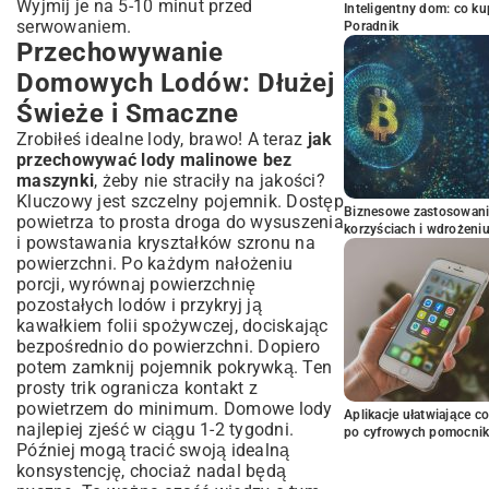
Wyjmij je na 5-10 minut przed
Inteligentny dom: co k
serwowaniem.
Poradnik
Przechowywanie
Domowych Lodów: Dłużej
Świeże i Smaczne
Zrobiłeś idealne lody, brawo! A teraz
jak
przechowywać lody malinowe bez
maszynki
, żeby nie straciły na jakości?
Kluczowy jest szczelny pojemnik. Dostęp
Biznesowe zastosowani
powietrza to prosta droga do wysuszenia
korzyściach i wdrożeni
i powstawania kryształków szronu na
powierzchni. Po każdym nałożeniu
porcji, wyrównaj powierzchnię
pozostałych lodów i przykryj ją
kawałkiem folii spożywczej, dociskając
bezpośrednio do powierzchni. Dopiero
potem zamknij pojemnik pokrywką. Ten
prosty trik ogranicza kontakt z
powietrzem do minimum. Domowe lody
Aplikacje ułatwiające c
najlepiej zjeść w ciągu 1-2 tygodni.
po cyfrowych pomocni
Później mogą tracić swoją idealną
konsystencję, chociaż nadal będą