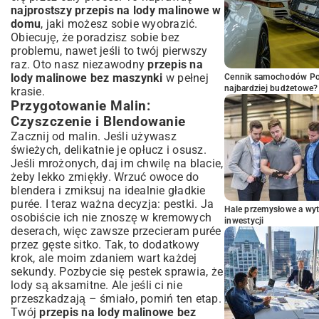
najprostszy przepis na lody malinowe w
domu
, jaki możesz sobie wyobrazić.
Obiecuję, że poradzisz sobie bez
problemu, nawet jeśli to twój pierwszy
raz. Oto nasz niezawodny
przepis na
lody malinowe bez maszynki
w pełnej
Cennik samochodów Por
najbardziej budżetowe?
krasie.
Przygotowanie Malin:
Czyszczenie i Blendowanie
Zacznij od malin. Jeśli używasz
świeżych, delikatnie je opłucz i osusz.
Jeśli mrożonych, daj im chwilę na blacie,
żeby lekko zmiękły. Wrzuć owoce do
blendera i zmiksuj na idealnie gładkie
purée. I teraz ważna decyzja: pestki. Ja
Hale przemysłowe a wyt
osobiście ich nie znoszę w kremowych
inwestycji
deserach, więc zawsze przecieram purée
przez gęste sitko. Tak, to dodatkowy
krok, ale moim zdaniem wart każdej
sekundy. Pozbycie się pestek sprawia, że
lody są aksamitne. Ale jeśli ci nie
przeszkadzają – śmiało, pomiń ten etap.
Twój
przepis na lody malinowe bez