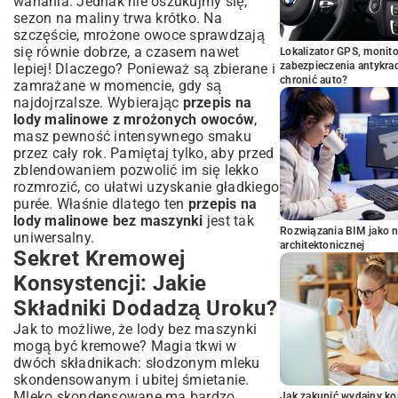
wahania. Jednak nie oszukujmy się,
sezon na maliny trwa krótko. Na
szczęście, mrożone owoce sprawdzają
się równie dobrze, a czasem nawet
Lokalizator GPS, monito
zabezpieczenia antykra
lepiej! Dlaczego? Ponieważ są zbierane i
chronić auto?
zamrażane w momencie, gdy są
najdojrzalsze. Wybierając
przepis na
lody malinowe z mrożonych owoców
,
masz pewność intensywnego smaku
przez cały rok. Pamiętaj tylko, aby przed
zblendowaniem pozwolić im się lekko
rozmrozić, co ułatwi uzyskanie gładkiego
purée. Właśnie dlatego ten
przepis na
lody malinowe bez maszynki
jest tak
Rozwiązania BIM jako n
uniwersalny.
architektonicznej
Sekret Kremowej
Konsystencji: Jakie
Składniki Dodadzą Uroku?
Jak to możliwe, że lody bez maszynki
mogą być kremowe? Magia tkwi w
dwóch składnikach: słodzonym mleku
skondensowanym i ubitej śmietanie.
Mleko skondensowane ma bardzo
Jak zakupić wydajny ko