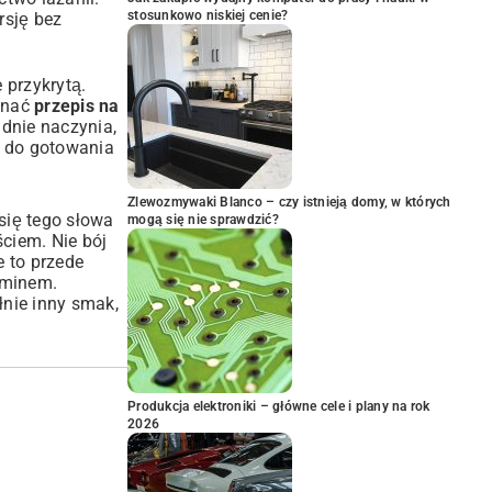
stosunkowo niskiej cenie?
rsję bez
 przykrytą.
 znać
przepis na
 dnie naczynia,
y do gotowania
Zlewozmywaki Blanco – czy istnieją domy, w których
się tego słowa
mogą się nie sprawdzić?
ściem. Nie bój
e to przede
aminem.
łnie inny smak,
Produkcja elektroniki – główne cele i plany na rok
2026