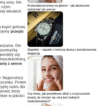
oną sosy. Ale
Przerzedzone włosy na głowie – jak skutecznie
w czym
zatrzymać ten proces
piej włoskich
a kupić gotowe,
ciętny
przepis
ieszanie. Oto
ą zasmażkę.
Zeppelin – zegarki z lotniczą duszą i ponadczasową
elegancją
porobiły się
ą muszkatołową.
zanię z serem
. Najprostszy
 czosnku. Potem
zyptę cukru dla
ament, który
Czy wiesz, jak prawidłowo dbać o oczyszczanie
 tkwi w jakości
twarzy, by cieszyć się cerą bez żadnych
niedoskonałości?