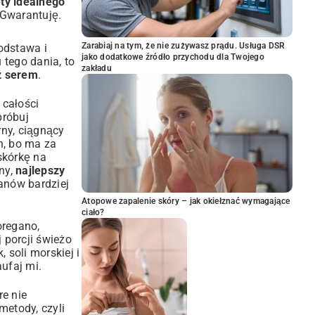
ty idealnego
 Gwarantuję.
Zarabiaj na tym, że nie zużywasz prądu. Usługa DSR
odstawa i
jako dodatkowe źródło przychodu dla Twojego
 tego dania, to
zakładu
 z serem
.
 całości
próbuj
rny, ciągnący
ch, bo ma za
skórkę na
ny,
najlepszy
anów bardziej
Atopowe zapalenie skóry – jak okiełznać wymagające
ciało?
oregano,
 porcji świeżo
 soli morskiej i
ufaj mi.
re nie
metody, czyli