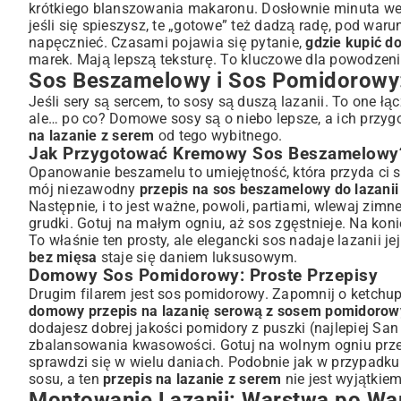
krótkiego blanszowania makaronu. Dosłownie minuta we wr
jeśli się spieszysz, te „gotowe” też dadzą radę, pod wa
napęcznieć. Czasami pojawia się pytanie,
gdzie kupić d
marek. Mają lepszą teksturę. To kluczowe dla powodze
Sos Beszamelowy i Sos Pomidorow
Jeśli sery są sercem, to sosy są duszą lazanii. To one 
ale… po co? Domowe sosy są o niebo lepsze, a ich przygo
na lazanie z serem
od tego wybitnego.
Jak Przygotować Kremowy Sos Beszamelowy
Opanowanie beszamelu to umiejętność, która przyda ci się
mój niezawodny
przepis na sos beszamelowy do lazanii
Następnie, i to jest ważne, powoli, partiami, wlewaj zimn
grudki. Gotuj na małym ogniu, aż sos zgęstnieje. Na ko
To właśnie ten prosty, ale elegancki sos nadaje lazanii j
bez mięsa
staje się daniem luksusowym.
Domowy Sos Pomidorowy: Proste Przepisy
Drugim filarem jest sos pomidorowy. Zapomnij o ketchu
domowy przepis na lazanię serową z sosem pomidoro
dodajesz dobrej jakości pomidory z puszki (najlepiej San 
zbalansowania kwasowości. Gotuj na wolnym ogniu przez 
sprawdzi się w wielu daniach. Podobnie jak w przypadk
sosu, a ten
przepis na lazanie z serem
nie jest wyjątkiem
Montowanie Lazanii: Warstwa po War