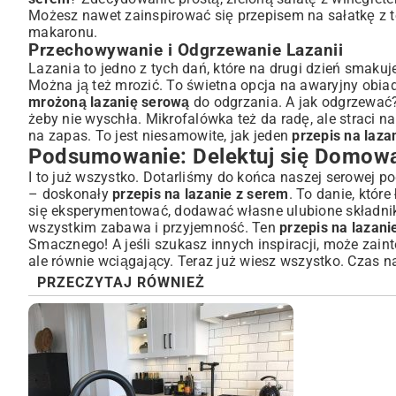
Możesz nawet zainspirować się
przepisem na sałatkę z t
makaronu.
Przechowywanie i Odgrzewanie Lazanii
Lazania to jedno z tych dań, które na drugi dzień smakuj
Można ją też mrozić. To świetna opcja na awaryjny obiad
mrożoną lazanię serową
do odgrzania. A jak odgrzewać? 
żeby nie wyschła. Mikrofalówka też da radę, ale straci n
na zapas. To jest niesamowite, jak jeden
przepis na laza
Podsumowanie: Delektuj się Domową
I to już wszystko. Dotarliśmy do końca naszej serowej p
– doskonały
przepis na lazanie z serem
. To danie, któr
się eksperymentować, dodawać własne ulubione składniki
wszystkim zabawa i przyjemność. Ten
przepis na lazani
Smacznego! A jeśli szukasz innych inspiracji, może zaint
ale równie wciągający. Teraz już wiesz wszystko. Czas n
PRZECZYTAJ RÓWNIEŻ