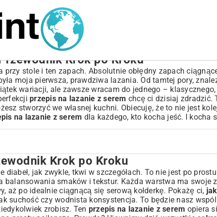
 Przewodnik Krok po Kroku
a przy stole i ten zapach. Absolutnie obłędny zapach ciągnące
yła moja pierwsza, prawdziwa lazania. Od tamtej pory, znale
iątek wariacji, ale zawsze wracam do jednego – klasycznego,
perfekcji
przepis na lazanie z serem
chcę ci dzisiaj zdradzić. 
ożesz stworzyć we własnej kuchni. Obiecuję, że to nie jest kol
epis na lazanie z serem
dla każdego, kto kocha jeść. I kocha s
rzewodnik Krok po Kroku
oku
ale diabeł, jak zwykle, tkwi w szczegółach. To nie jest po prost
tuka balansowania smaków i tekstur. Każda warstwa ma swoje 
 aż po idealnie ciągnącą się serową kołderkę. Pokażę ci,
jak
ak suchość czy wodnista konsystencja. To będzie nasz wspól
 kiedykolwiek zrobisz. Ten
przepis na lazanie z serem
opiera si
u