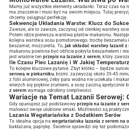
Mamy już wszystkie elementy układanki. Teraz czas na n
ma znaczenie i musi być na swoim miejscu. Tutaj precyzj
chcemy osiągnąć perfekcję.
Sekwencja Układania Warstw: Klucz do Sukc
Zawsze, ale to zawsze, zaczynaj od cienkiej warstwy so
Potem idzie pierwsza warstwa płatów makaronu. Następn
kolejna warstwa sosu pomidorowego, trochę beszamelu i 
beszamel, mozzarella. To,
jak układać warstwy lazanii z
makaronu powinna być obficie pokryta beszamelem i resz
jest właśnie ten
przepis na lazanie z serem
, który zawsz
Ile Czasu Piec Lazanię i W Jakiej Temperatur
To kolejne kluczowe pytanie. Zbyt krótko – będzie suro
serową w piekarniku
, brzmi: zazwyczaj około 35-45 min
z folii aluminiowej, żeby para wodna nie uciekała i makar
wierzch się pięknie zrumieni, a sosy zaczną apetycznie 
z serem
wymaga odrobiny cierpliwości.
Wariacje na Temat Lazanii Serowej:
Gdy opanujesz już podstawowy
przepis na lazanie z se
malować swoje ulubione smaki. Możliwości są praktyczni
Lazania Wegetariańska z Dodatkiem Serów
To idealna opcja na
wegetariańska lazania z serem na 
bakłażana, paprykę. Świetnie sprawdzi się też podsmażon