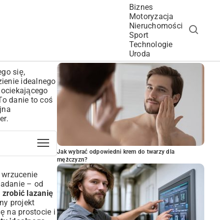
Biznes
Motoryzacja
Nieruchomości
Sport
Technologie
POPULARNE ARTYKUŁY
Uroda
go się,
zienie idealnego
 ociekającego
To danie to coś
ejna
er.
Jak wybrać odpowiedni krem do twarzy dla
mężczyzn?
u wrzucenie
zadanie – od
 zrobić lazanię
ny projekt
ę na prostocie i