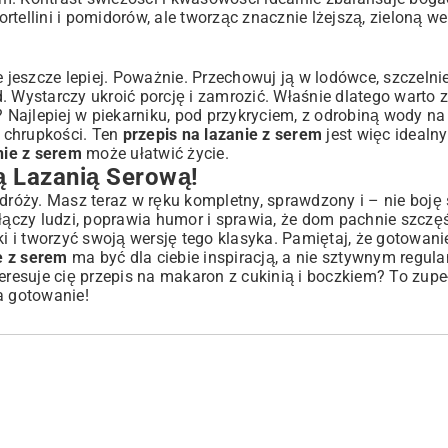
ortellini i pomidorów
, ale tworząc znacznie lżejszą, zieloną we
e jeszcze lepiej. Poważnie. Przechowuj ją w lodówce, szczelnie
. Wystarczy ukroić porcję i zamrozić. Właśnie dlatego warto
Najlepiej w piekarniku, pod przykryciem, z odrobiną wody na
a chrupkości. Ten
przepis na lazanie z serem
jest więc idealn
nie z serem
może ułatwić życie.
 Lazanią Serową!
odróży. Masz teraz w ręku kompletny, sprawdzony i – nie boję 
e łączy ludzi, poprawia humor i sprawia, że dom pachnie szczę
 i tworzyć swoją wersję tego klasyka. Pamiętaj, że gotowani
e z serem
ma być dla ciebie inspiracją, a nie sztywnym regul
eresuje cię
przepis na makaron z cukinią i boczkiem
? To zupe
a gotowanie!