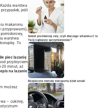
. Każda warstwa
przypadek, jeśli
niu makaronu.
i przyprawami),
s pomidorowy,
Sekret promiennej cery, czyli dlaczego witamina C to
nia warstwa
Twój najlepszy sprzymierzeniec?
skorupkę. To
ile piec lazanię
 pod przykryciem
5-20 minut, aż
epis na lazanie
Bezpieczne metody transportu dzieł sztuki
rym możesz
wa – cukinię,
tastycznym