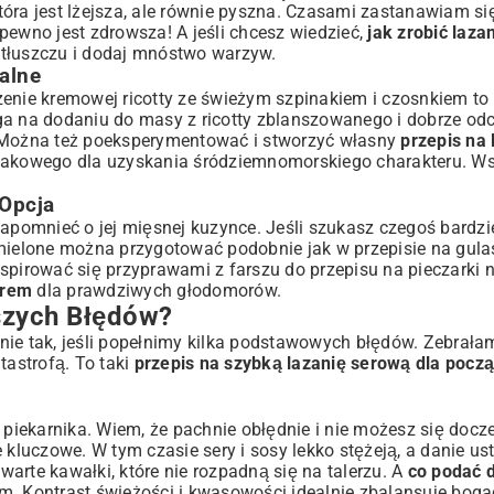
która jest lżejsza, ale równie pyszna. Czasami zastanawiam si
pewno jest zdrowsza! A jeśli chcesz wiedzieć,
jak zrobić laza
i tłuszczu i dodaj mnóstwo warzyw.
alne
ączenie kremowej ricotty ze świeżym szpinakiem i czosnkiem to
a na dodaniu do masy z ricotty zblanszowanego i dobrze odc
. Można też poeksperymentować i stworzyć własny
przepis na 
pinakowego dla uzyskania śródziemnomorskiego charakteru. W
Opcja
zapomnieć o jej mięsnej kuzynce. Jeśli szukasz czegoś bardzie
o mielone można przygotować podobnie jak w
przepisie na gul
inspirować się przyprawami z farszu do
przepisu na pieczarki
erem
dla prawdziwych głodomorów.
tszych Błędów?
ie tak, jeśli popełnimy kilka podstawowych błędów. Zebrałam
tastrofą. To taki
przepis na szybką lazanię serową dla pocz
 piekarnika. Wiem, że pachnie obłędnie i nie możesz się docz
 kluczowe. W tym czasie sery i sosy lekko stężeją, a danie ust
zwarte kawałki, które nie rozpadną się na talerzu. A
co podać d
m. Kontrast świeżości i kwasowości idealnie zbalansuje boga