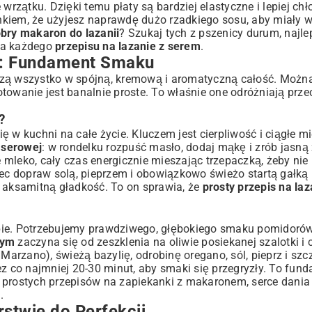
zątku. Dzięki temu płaty są bardziej elastyczne i lepiej chł
runkiem, że użyjesz naprawdę dużo rzadkiego sosu, aby miały 
obry makaron do lazanii
? Szukaj tych z pszenicy durum, najle
nia każdego
przepisu na lazanie z serem
.
y: Fundament Smaku
łączą wszystko w spójną, kremową i aromatyczną całość. Możn
towanie jest banalnie proste. To właśnie one odróżniają prze
?
 w kuchni na całe życie. Kluczem jest cierpliwość i ciągłe m
 serowej
: w rondelku rozpuść masło, dodaj mąkę i zrób jasn
e mleko, cały czas energicznie mieszając trzepaczką, żeby nie 
niec dopraw solą, pieprzem i obowiązkowo świeżo startą gałk
ej aksamitną gładkość. To on sprawia, że
prosty przepis na la
pie. Potrzebujemy prawdziwego, głębokiego smaku pomidorów
wym
zaczyna się od zeszklenia na oliwie posiekanej szalotki i
Marzano), świeżą bazylię, odrobinę oregano, sól, pieprz i szc
co najmniej 20-30 minut, aby smaki się przegryzły. To fund
u
prostych przepisów na zapiekanki z makaronem
, serce dania
.
stwie do Perfekcji