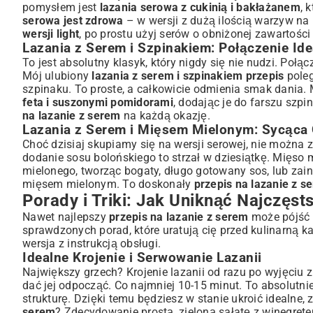
pomysłem jest
lazania serowa z cukinią i bakłażanem
, 
serowa jest zdrowa
– w wersji z dużą ilością warzyw na 
wersji light
, po prostu użyj serów o obniżonej zawartośc
Lazania z Serem i Szpinakiem: Połączenie Ide
To jest absolutny klasyk, który nigdy się nie nudzi. Poł
Mój ulubiony
lazania z serem i szpinakiem przepis
poleg
szpinaku. To proste, a całkowicie odmienia smak dania
feta i suszonymi pomidorami
, dodając je do farszu sz
na lazanie z serem
na każdą okazję.
Lazania z Serem i Mięsem Mielonym: Sycąca 
Choć dzisiaj skupiamy się na wersji serowej, nie można 
dodanie sosu bolońskiego to strzał w dziesiątkę. Mięs
mielonego
, tworząc bogaty, długo gotowany sos, lub za
mięsem mielonym
. To doskonały
przepis na lazanie z s
Porady i Triki: Jak Uniknąć Najczęs
Nawet najlepszy
przepis na lazanie z serem
może pójść n
sprawdzonych porad, które uratują cię przed kulinarną ka
wersja z instrukcją obsługi.
Idealne Krojenie i Serwowanie Lazanii
Największy grzech? Krojenie lazanii od razu po wyjęciu z
dać jej odpocząć. Co najmniej 10-15 minut. To absolutnie
strukturę. Dzięki temu będziesz w stanie ukroić idealne, 
serem
? Zdecydowanie prostą, zieloną sałatę z winegrete