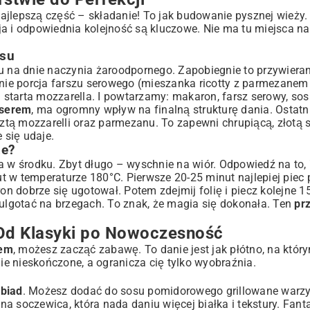
ajlepszą część – składanie! To jak budowanie pysznej wieży
a i odpowiednia kolejność są kluczowe. Nie ma tu miejsca na 
esu
su na dnie naczynia żaroodpornego. Zapobiegnie to przywiera
ie porcja farszu serowego (mieszanka ricotty z parmezanem 
starta mozzarella. I powtarzamy: makaron, farsz serowy, so
 serem
, ma ogromny wpływ na finalną strukturę dania. Ostat
tą mozzarelli oraz parmezanu. To zapewni chrupiącą, złotą 
e się udaje.
ze?
wa w środku. Zbyt długo – wyschnie na wiór. Odpowiedź na to,
ut w temperaturze 180°C. Pierwsze 20-25 minut najlepiej piec
on dobrze się ugotował. Potem zdejmij folię i piecz kolejne 1
bulgotać na brzegach. To znak, że magia się dokonała. Ten
prz
 Od Klasyki po Nowoczesność
rem
, możesz zacząć zabawę. To danie jest jak płótno, na któ
e nieskończone, a ogranicza cię tylko wyobraźnia.
obiad
. Możesz dodać do sosu pomidorowego grillowane warzy
a soczewica, która nada daniu więcej białka i tekstury. Fan