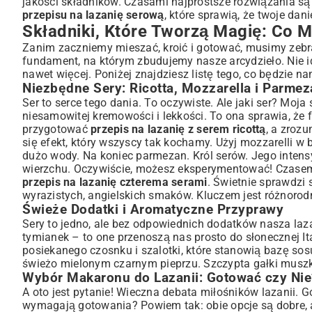
jakości składników. Czasami najprostsze rozwiązania są
przepisu na lazanię serową
, które sprawią, że twoje da
Jak Przygotować Kremowy Sos Beszamelowy?
Składniki, Które Tworzą Magię: Co 
Domowy Sos Pomidorowy: Proste Przepisy
Zanim zaczniemy mieszać, kroić i gotować, musimy zebr
Montowanie Lazanii: Warstwa po Warstwie do Perfekcji
fundament, na którym zbudujemy nasze arcydzieło. Nie id
Sekwencja Układania Warstw: Klucz do Sukcesu
nawet więcej. Poniżej znajdziesz listę tego, co będzie 
Ile Czasu Piec Lazanię i W Jakiej Temperaturze?
Niezbędne Sery: Ricotta, Mozzarella i Parme
Wariacje na Temat Lazanii Serowej: Od Klasyki po Now
Ser to serce tego dania. To oczywiste. Ale jaki ser? Moja 
Lazania Wegetariańska z Dodatkiem Serów
niesamowitej kremowości i lekkości. To ona sprawia, że far
przygotować
przepis na lazanię z serem ricottą
, a zroz
Lazania z Serem i Szpinakiem: Połączenie Idealne
się efekt, który wszyscy tak kochamy. Użyj mozzarelli w bl
Lazania z Serem i Mięsem Mielonym: Sycąca Opcja
dużo wody. Na koniec parmezan. Król serów. Jego intensy
Porady i Triki: Jak Uniknąć Najczęstszych Błędów?
wierzchu. Oczywiście, możesz eksperymentować! Czasem 
Idealne Krojenie i Serwowanie Lazanii
przepis na lazanię czterema serami
. Świetnie sprawdzi 
wyrazistych, angielskich smaków. Kluczem jest różnorod
Przechowywanie i Odgrzewanie Lazanii
Świeże Dodatki i Aromatyczne Przyprawy
Podsumowanie: Delektuj się Domową Lazanią Serową!
Sery to jedno, ale bez odpowiednich dodatków nasza laza
tymianek – to one przenoszą nas prosto do słonecznej Ita
posiekanego czosnku i szalotki, które stanowią bazę sosu
świeżo mielonym czarnym pieprzu. Szczypta gałki muszka
Wybór Makaronu do Lazanii: Gotować czy Nie
A oto jest pytanie! Wieczna debata miłośników lazanii. 
wymagają gotowania? Powiem tak: obie opcje są dobre, al