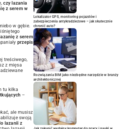
ę,
czy lazania
nię z serem w
Lokalizator GPS, monitoring pojazdów i
zabezpieczenia antykradzieżowe – jak skutecznie
 niebo w gębie.
chronić auto?
iśniętego
lazanię z serem
spaniały
przepis
j treściwego,
asz z mięsa
 nadziewane
Rozwiązania BIM jako niezbędne narzędzie w branży
architektonicznej
 tu kilka
ątkujących
–
ekać, ale musisz
abilizuje swoją
o lazanii z
ctwo lazanii.
Jak zakupić wydajny komputer do pracy i nauki w