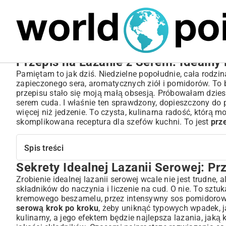
MARIUSZ ŁAMAGA
06.10.2025
NIERUCHOMOŚCI
Przepis na Lazanie z Serem: Idealny
Pamiętam to jak dziś. Niedzielne popołudnie, cała rodzin
zapieczonego sera, aromatycznych ziół i pomidorów. To b
przepisu stało się moją małą obsesją. Próbowałam dzies
serem cuda. I właśnie ten sprawdzony, dopieszczony do 
więcej niż jedzenie. To czysta, kulinarna radość, którą m
skomplikowana receptura dla szefów kuchni. To jest
prz
Spis treści
Sekrety Idealnej Lazanii Serowej: P
Sekrety Idealnej Lazanii Serowej: Przewodnik Krok po Kr
Składniki, Które Tworzą Magię: Co Musisz Przygotować?
Zrobienie idealnej lazanii serowej wcale nie jest trudne, 
składników do naczynia i liczenie na cud. O nie. To sz
Niezbędne Sery: Ricotta, Mozzarella i Parmezan
kremowego beszamelu, przez intensywny sos pomidorowy,
Świeże Dodatki i Aromatyczne Przyprawy
serową krok po kroku
, żeby uniknąć typowych wpadek, j
Wybór Makaronu do Lazanii: Gotować czy Nie?
kulinarny, a jego efektem będzie najlepsza lazania, jaką
Sos Beszamelowy i Sos Pomidorowy: Fundament Smak