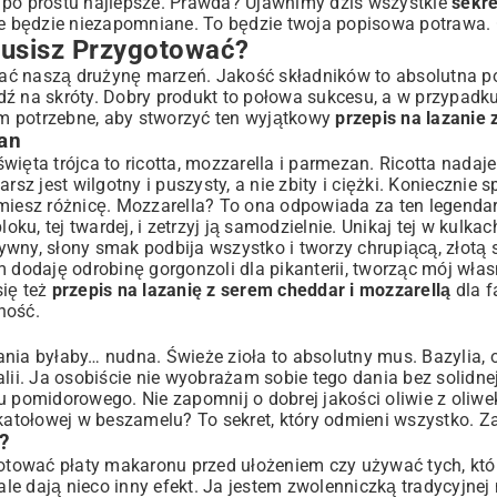
 po prostu najlepsze. Prawda? Ujawnimy dziś wszystkie
sekre
nie będzie niezapomniane. To będzie twoja popisowa potrawa.
Musisz Przygotować?
ać naszą drużynę marzeń. Jakość składników to absolutna p
ź na skróty. Dobry produkt to połowa sukcesu, a w przypadku
nam potrzebne, aby stworzyć ten wyjątkowy
przepis na lazanie
zan
oczesność
święta trójca to ricotta, mozzarella i parmezan. Ricotta nadaje
sz jest wilgotny i puszysty, a nie zbity i ciężki. Koniecznie s
umiesz różnicę. Mozzarella? To ona odpowiada za ten legenda
oku, tej twardej, i zetrzyj ją samodzielnie. Unikaj tej w kulka
wny, słony smak podbija wszystko i tworzy chrupiącą, złotą 
dodaję odrobinę gorgonzoli dla pikanterii, tworząc mój włas
się też
przepis na lazanię z serem cheddar i mozzarellą
dla f
ność.
nia byłaby… nudna. Świeże zioła to absolutny mus. Bazylia, 
lii. Ja osobiście nie wyobrażam sobie tego dania bez solidnej
 pomidorowego. Nie zapomnij o dobrej jakości oliwie z oliwek,
tołowej w beszamelu? To sekret, który odmieni wszystko. Za
?
Gotować płaty makaronu przed ułożeniem czy używać tych, któ
e dają nieco inny efekt. Ja jestem zwolenniczką tradycyjnej 