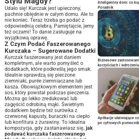
Stylu Magdy?
Inteligentny dom: co k
Poradnik
Udało się! Kurczak jest upieczony,
pachnie obłędnie w całym domu. Ale to
nie koniec. Teraz trzeba go podać z
odpowiednią celebrą. Pamiętajcie, jemy
też oczami! To danie zasługuje na
wyjątkową oprawę.
Z Czym Podać Faszerowanego
Kurczaka – Sugerowane Dodatki
Kurczak faszerowany jest daniem
Biznesowe zastosowani
kompletnym, ale warto pomyśleć o
korzyściach i wdrożeni
dodatkach, które podkreślą jego smak.
Idealnie sprawdzą się pieczone
ziemniaki, purée ziemniaczane lub
kasza. Obowiązkowym elementem jest
sos, który powstał podczas pieczenia.
Można go lekko zredukować lub
zagęścić odrobiną mąki. Świetnym
dodatkiem będzie też surówka z
czerwonej kapusty, buraczki na ciepło
Aplikacje ułatwiające c
lub konfitura z żurawiny. To idealna
po cyfrowych pomocni
kompozycja, gdy zastanawiasz się,
jak
podawać kurczaka faszerowanego