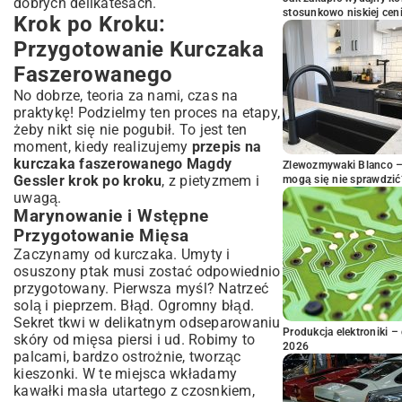
dobrych delikatesach.
stosunkowo niskiej cen
Krok po Kroku:
Przygotowanie Kurczaka
Faszerowanego
No dobrze, teoria za nami, czas na
praktykę! Podzielmy ten proces na etapy,
żeby nikt się nie pogubił. To jest ten
moment, kiedy realizujemy
przepis na
kurczaka faszerowanego Magdy
Zlewozmywaki Blanco – 
Gessler krok po kroku
, z pietyzmem i
mogą się nie sprawdzić
uwagą.
Marynowanie i Wstępne
Przygotowanie Mięsa
Zaczynamy od kurczaka. Umyty i
osuszony ptak musi zostać odpowiednio
przygotowany. Pierwsza myśl? Natrzeć
solą i pieprzem. Błąd. Ogromny błąd.
Sekret tkwi w delikatnym odseparowaniu
Produkcja elektroniki – 
skóry od mięsa piersi i ud. Robimy to
2026
palcami, bardzo ostrożnie, tworząc
kieszonki. W te miejsca wkładamy
kawałki masła utartego z czosnkiem,