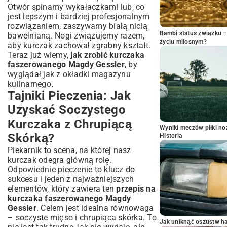
Otwór spinamy wykałaczkami lub, co
jest lepszym i bardziej profesjonalnym
rozwiązaniem, zaszywamy białą nicią
Bambi status związku 
bawełnianą. Nogi związujemy razem,
życiu miłosnym?
aby kurczak zachował zgrabny kształt.
Teraz już wiemy,
jak zrobić kurczaka
faszerowanego Magdy Gessler
, by
wyglądał jak z okładki magazynu
kulinarnego.
Tajniki Pieczenia: Jak
Uzyskać Soczystego
Kurczaka z Chrupiącą
Wyniki meczów piłki noż
Skórką?
Historia
Piekarnik to scena, na której nasz
kurczak odegra główną rolę.
Odpowiednie pieczenie to klucz do
sukcesu i jeden z najważniejszych
elementów, który zawiera ten
przepis na
kurczaka faszerowanego Magdy
Gessler
. Celem jest idealna równowaga
– soczyste mięso i chrupiąca skórka. To
Jak uniknąć oszustw h