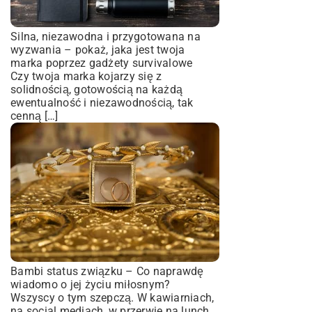
Silna, niezawodna i przygotowana na
wyzwania – pokaż, jaka jest twoja
marka poprzez gadżety survivalowe
Czy twoja marka kojarzy się z
solidnością, gotowością na każdą
ewentualność i niezawodnością, tak
cenną […]
Bambi status związku – Co naprawdę
wiadomo o jej życiu miłosnym?
Wszyscy o tym szepczą. W kawiarniach,
na social mediach, w przerwie na lunch.