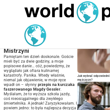
MARIUSZ ŁAMAGA
06.10.2025
BIZNES
POPULARNE A
Przepis na kurczaka
faszerowanego Magdy
Gessler | Sekrety
Mistrzyni
Pamiętam ten dzień doskonale. Goście
mieli być za dwie godziny, a moje
popisowe danie… cóż, powiedzmy, że
wyglądało jak ofiara kulinarnej
katastrofy. Panika. Wtedy właśnie,
Jak wybrać odpowiedni 
niemal jak objawienie, w moje ręce
mężczyzn?
wpadł on – słynny
przepis na kurczaka
faszerowanego Magdy Gessler
.
Myślałam, że to wyższa szkoła jazdy,
coś nieosiągalnego dla zwykłego
śmiertelnika. A jednak! Zaryzykowałam. I
powiem jedno: to była najlepsza decyzja