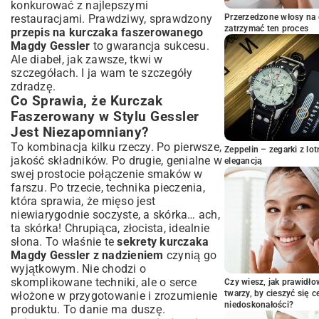
konkurować z najlepszymi
Krok po Kroku: Przygotowanie Kurczaka
restauracjami. Prawdziwy, sprawdzony
Przerzedzone włosy na 
Faszerowanego
zatrzymać ten proces
przepis na kurczaka faszerowanego
Marynowanie i Wstępne Przygotowanie
Magdy Gessler
to gwarancja sukcesu.
Mięsa
Ale diabeł, jak zawsze, tkwi w
Sztuka Tworzenia Farszu: Podstawy i
szczegółach. I ja wam te szczegóły
Kreatywne Wariacje
zdradzę.
Precyzyjne Faszerowanie i Zabezpieczanie
Co Sprawia, że Kurczak
Kurczaka
Faszerowany w Stylu Gessler
Tajniki Pieczenia: Jak Uzyskać
Jest Niezapomniany?
Soczystego Kurczaka z Chrupiącą
To kombinacja kilku rzeczy. Po pierwsze,
Skórką?
Zeppelin – zegarki z l
jakość składników. Po drugie, genialne w
elegancją
Idealna Temperatura i Czas Pieczenia –
swej prostocie połączenie smaków w
Klucz do Sukcesu
farszu. Po trzecie, technika pieczenia,
Sekrety Soczystości: Podlewanie i Kontrola
która sprawia, że mięso jest
Podczas Pieczenia
niewiarygodnie soczyste, a skórka… ach,
Serwowanie i Komponowanie Posiłku:
ta skórka! Chrupiąca, złocista, idealnie
Jak Prezentować Danie w Stylu Magdy?
słona. To właśnie te
sekrety kurczaka
Magdy Gessler z nadzieniem
czynią go
Z Czym Podać Faszerowanego Kurczaka –
Sugerowane Dodatki
wyjątkowym. Nie chodzi o
skomplikowane techniki, ale o serce
Czy wiesz, jak prawidł
Estetyka na Talerzu: Dekoracja i Podanie
twarzy, by cieszyć się 
włożone w przygotowanie i zrozumienie
Dania
niedoskonałości?
produktu. To danie ma duszę.
Wskazówki i Triki Mistrzyni: Gwarancja