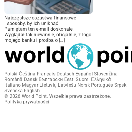
Najczęstsze oszustwa finansowe
i sposoby, by ich uniknąć
Pamiętam ten e-mail doskonale.
Wyglądał tak niewinnie, oficjalnie, z logo
mojego banku i prośbą o […]
Polski
Čeština
Français
Deutsch
Español
Slovenčina
Română
Dansk
Български
Eesti
Suomi
Ελληνικά
Italiano
Magyar
Lietuvių
Latviešu
Norsk
Português
Srpski
Svenska
English
© 2026 World Point. Wszelkie prawa zastrzeżone.
Polityka prywatności