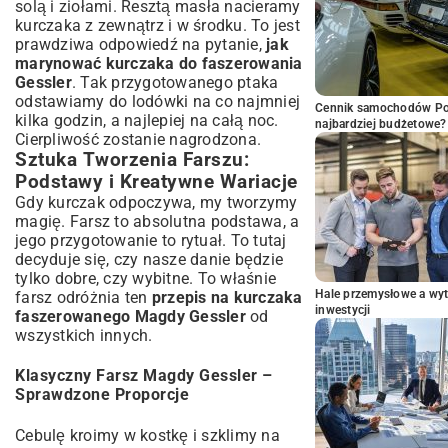
solą i ziołami. Resztą masła nacieramy
kurczaka z zewnątrz i w środku. To jest
prawdziwa odpowiedź na pytanie,
jak
marynować kurczaka do faszerowania
Gessler
. Tak przygotowanego ptaka
odstawiamy do lodówki na co najmniej
Cennik samochodów Por
kilka godzin, a najlepiej na całą noc.
najbardziej budżetowe?
Cierpliwość zostanie nagrodzona.
Sztuka Tworzenia Farszu:
Podstawy i Kreatywne Wariacje
Gdy kurczak odpoczywa, my tworzymy
magię. Farsz to absolutna podstawa, a
jego przygotowanie to rytuał. To tutaj
decyduje się, czy nasze danie będzie
tylko dobre, czy wybitne. To właśnie
Hale przemysłowe a wyt
farsz odróżnia ten
przepis na kurczaka
inwestycji
faszerowanego Magdy Gessler
od
wszystkich innych.
Klasyczny Farsz Magdy Gessler –
Sprawdzone Proporcje
Cebulę kroimy w kostkę i szklimy na