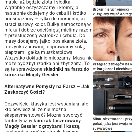
maśle, aż będzie złota i słodka.
Wątróbkę oczyszczamy i kroimy, a
Broker nieruchomości – 
następnie dodajemy do cebuli i krótko
kursy, aby wejść do teg
podsmażamy – tylko do momentu, aż
straci surowy kolor. Bułkę namoczoną w
mleku i dobrze odciśniętą mielimy razem
z przestudzoną wątróbką i cebulą. Do
masy dodajemy jajko, posiekane zioła,
rodzynki/żurawinę, doprawiamy solą,
pieprzem i gałką muszkatołową.
Wszystko dokładnie mieszamy. Masa nie
może być zbyt rzadka ani zbyt zbita. To
Przegląd zabiegów na 
są te sprawdzone
składniki na farsz do
chirurgiczne i niechirur
kurczaka Magdy Gessler
.
Alternatywne Pomysły na Farsz – Jak
Zaskoczyć Gości?
Oczywiście, klasyka jest wspaniała, ale
kto powiedział, że nie można
eksperymentować? Można stworzyć
Silna, niezawodna i pr
fantastyczny
kurczak faszerowany
pokaż, jaka jest twoja 
Magdy Gessler z grzybami i kaszą
,
survivalowe
zastępując część wątróbki leśnymi