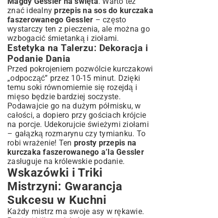
Magdy Gessler na święta
. Warto też
znać idealny
przepis na sos do kurczaka
faszerowanego Gessler
– często
wystarczy ten z pieczenia, ale można go
wzbogacić śmietanką i ziołami.
Estetyka na Talerzu: Dekoracja i
Podanie Dania
Przed pokrojeniem pozwólcie kurczakowi
„odpocząć” przez 10-15 minut. Dzięki
temu soki równomiernie się rozejdą i
mięso będzie bardziej soczyste.
Podawajcie go na dużym półmisku, w
całości, a dopiero przy gościach krójcie
na porcje. Udekorujcie świeżymi ziołami
– gałązką rozmarynu czy tymianku. To
robi wrażenie! Ten
prosty przepis na
kurczaka faszerowanego a’la Gessler
zasługuje na królewskie podanie.
Wskazówki i Triki
Mistrzyni: Gwarancja
Sukcesu w Kuchni
Każdy mistrz ma swoje asy w rękawie.