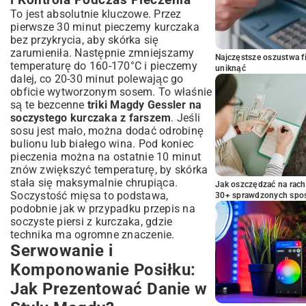
i Kontrola Podczas Pieczenia
To jest absolutnie kluczowe. Przez
pierwsze 30 minut pieczemy kurczaka
bez przykrycia, aby skórka się
zarumieniła. Następnie zmniejszamy
Najczęstsze oszustwa f
temperaturę do 160-170°C i pieczemy
uniknąć
dalej, co 20-30 minut polewając go
obficie wytworzonym sosem. To właśnie
są te bezcenne
triki Magdy Gessler na
soczystego kurczaka z farszem
. Jeśli
sosu jest mało, można dodać odrobinę
bulionu lub białego wina. Pod koniec
pieczenia można na ostatnie 10 minut
znów zwiększyć temperaturę, by skórka
stała się maksymalnie chrupiąca.
Jak oszczędzać na rac
Soczystość mięsa to podstawa,
30+ sprawdzonych sp
podobnie jak w przypadku
przepis na
soczyste piersi z kurczaka
, gdzie
technika ma ogromne znaczenie.
Serwowanie i
Komponowanie Posiłku:
Jak Prezentować Danie w