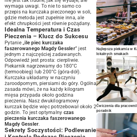
nie jest tak trudne, jak się wydaje, ale
wymaga uwagi. To nie to samo co
przepis na kurczaka pieczonego w soli
,
gdzie metoda jest zupełnie inna, ale
efekt chrupkości jest równie pożądany.
Idealna Temperatura i Czas
Pieczenia – Klucz do Sukcesu
Pytanie „
ile piec kurczaka
faszerowanego Magdy Gessler
” jest
Najlepsza piekarnia w 
jednym z najczęściej zadawanych.
lokalnych smakach
Odpowiedź jest prosta: cierpliwie.
Piekarnik nagrzewamy do 180°C
(termoobieg) lub 200°C (góra-dół).
Kurczaka układamy w naczyniu
żaroodpornym, piersiami do góry. Ogólna
zasada mówi, że na każdy kilogram
mięsa przypada około godzina
pieczenia. Nasz dwukilogramowy
Ćwiczenia dla pracown
kurczak będzie więc potrzebował około 2
poradnik
godzin. To jest optymalny
czas
pieczenia kurczaka faszerowanego
Magdy Gessler
.
Sekrety Soczystości: Podlewanie