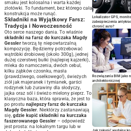
smaku jest kolosalna i warta każdej
złotówki. To fundament, bez którego cała
konstrukcja może runąć.
Lokalizator GPS, monito
Składniki na Wyjątkowy Farsz:
zabezpieczenia antykra
Tradycja i Nowoczesność
chronić auto?
Oto serce naszego dania. To właśnie
składniki na farsz do kurczaka Magdy
Gessler
tworzą tę niepowtarzalną
kompozycję. Będziemy potrzebować
wątróbki drobiowej (około 300g), jednej
dużej czerstwej bułki (najlepiej kajzerki),
mleka do namoczenia, dwóch cebul,
kilku ząbków czosnku, masła
(prawdziwego, osełkowego!), świeżych
Rozwiązania BIM jako n
architektonicznej
ziół jak majeranek i tymianek, garści
rodzynek lub żurawiny dla słodyczy,
jajka oraz sól i świeżo mielony pieprz. To
klasyczna baza, która sprawia, że jest to
po prostu
najlepszy farsz do kurczaka
Magdy Gessler
. Niektórzy zastanawiają
się,
gdzie kupić składniki na kurczaka
faszerowanego Gessler
– odpowiedź
jest prosta: na lokalnym targu lub w
Jak zakupić wydajny ko