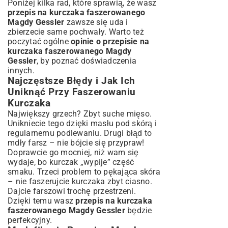
Poniżej kilka rad, które sprawią, że wasz
przepis na kurczaka faszerowanego
Magdy Gessler
zawsze się uda i
zbierzecie same pochwały. Warto też
poczytać ogólne
opinie o przepisie na
kurczaka faszerowanego Magdy
Gessler
, by poznać doświadczenia
innych.
Najczęstsze Błędy i Jak Ich
Uniknąć Przy Faszerowaniu
Kurczaka
Największy grzech? Zbyt suche mięso.
Unikniecie tego dzięki masłu pod skórą i
regularnemu podlewaniu. Drugi błąd to
mdły farsz – nie bójcie się przypraw!
Doprawcie go mocniej, niż wam się
wydaje, bo kurczak „wypije” część
smaku. Trzeci problem to pękająca skóra
– nie faszerujcie kurczaka zbyt ciasno.
Dajcie farszowi trochę przestrzeni.
Dzięki temu wasz
przepis na kurczaka
faszerowanego Magdy Gessler
będzie
perfekcyjny.