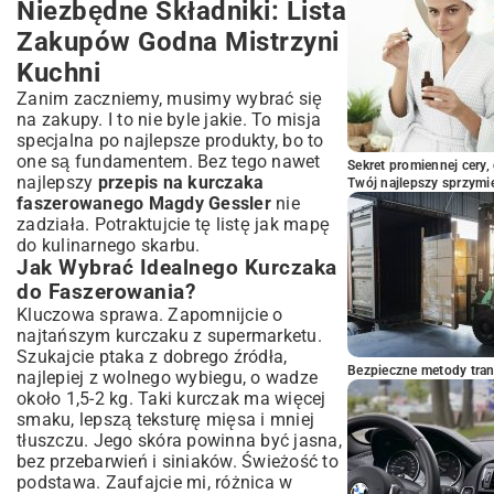
Niezbędne Składniki: Lista
Sukcesu w Kuchni
Zakupów Godna Mistrzyni
Najczęstsze Błędy i Jak Ich Uniknąć Przy
Faszerowaniu Kurczaka
Kuchni
Modyfikacje Przepisu Magdy Gessler –
Zanim zaczniemy, musimy wybrać się
Eksperymentuj ze Smakiem
na zakupy. I to nie byle jakie. To misja
Podsumowanie: Twój Wyjątkowy
specjalna po najlepsze produkty, bo to
Kurczak Faszerowany Gotowy do
one są fundamentem. Bez tego nawet
Sekret promiennej cery,
Zachwytów
najlepszy
przepis na kurczaka
Twój najlepszy sprzymi
faszerowanego Magdy Gessler
nie
zadziała. Potraktujcie tę listę jak mapę
do kulinarnego skarbu.
Jak Wybrać Idealnego Kurczaka
do Faszerowania?
Kluczowa sprawa. Zapomnijcie o
najtańszym kurczaku z supermarketu.
Szukajcie ptaka z dobrego źródła,
Bezpieczne metody trans
najlepiej z wolnego wybiegu, o wadze
około 1,5-2 kg. Taki kurczak ma więcej
smaku, lepszą teksturę mięsa i mniej
tłuszczu. Jego skóra powinna być jasna,
bez przebarwień i siniaków. Świeżość to
podstawa. Zaufajcie mi, różnica w