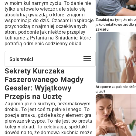
w moim kulinarnym życiu. To danie nie
tylko uratowało wieczór, ale stało się
absolutną gwiazdą, o której znajomi
wspominają do dziś. Czasami inspiracje
Zarabiaj na tym, że ni
jako dodatkowe źródło 
przychodzą z najmniej oczekiwanych
zakładu
stron, podobnie jak niektóre
przepisy
kulinarne z Pytania na Śniadanie
, które
potrafią odmienić codzienny obiad.
Spis treści
Sekrety Kurczaka
Sekrety Kurczaka Faszerowanego
Magdy Gessler: Wyjątkowy Przepis na
Faszerowanego Magdy
Ucztę
Gessler: Wyjątkowy
Atopowe zapalenie skór
Co Sprawia, że Kurczak Faszerowany w
ciało?
Stylu Gessler Jest Niezapomniany?
Przepis na Ucztę
Niezbędne Składniki: Lista Zakupów
Zapomnijcie o suchym, bezsmakowym
Godna Mistrzyni Kuchni
drobiu. To jest coś zupełnie innego. To
Jak Wybrać Idealnego Kurczaka do
poezja smaku, gdzie każdy element gra
Faszerowania?
pierwsze skrzypce. To nie jest po prostu
Składniki na Wyjątkowy Farsz: Tradycja i
kolejny obiad. To celebracja, spektakl i
Nowoczesność
dowód na to, że domowa kuchnia może