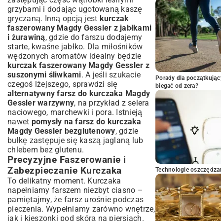
grzybami i dodając ugotowaną kaszę
gryczaną. Inną opcją jest
kurczak
faszerowany Magdy Gessler z jabłkami
i żurawiną
, gdzie do farszu dodajemy
starte, kwaśne jabłko. Dla miłośników
wędzonych aromatów idealny będzie
kurczak faszerowany Magdy Gessler z
suszonymi śliwkami
. A jeśli szukacie
Porady dla początkując
czegoś lżejszego, sprawdzi się
biegać od zera?
alternatywny farsz do kurczaka Magdy
Gessler warzywny
, na przykład z selera
naciowego, marchewki i pora. Istnieją
nawet
pomysły na farsz do kurczaka
Magdy Gessler bezglutenowy
, gdzie
bułkę zastępuje się kaszą jaglaną lub
chlebem bez glutenu.
Precyzyjne Faszerowanie i
Zabezpieczanie Kurczaka
Technologie oszczędzan
To delikatny moment. Kurczaka
napełniamy farszem niezbyt ciasno –
pamiętajmy, że farsz urośnie podczas
pieczenia. Wypełniamy zarówno wnętrze,
jak i kieszonki pod skórą na piersiach.