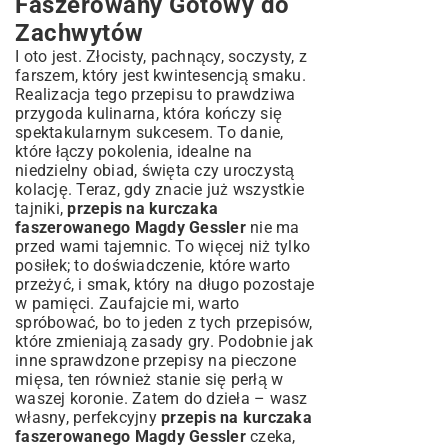
Faszerowany Gotowy do
Zachwytów
I oto jest. Złocisty, pachnący, soczysty, z
farszem, który jest kwintesencją smaku.
Realizacja tego przepisu to prawdziwa
przygoda kulinarna, która kończy się
spektakularnym sukcesem. To danie,
które łączy pokolenia, idealne na
niedzielny obiad, święta czy uroczystą
kolację. Teraz, gdy znacie już wszystkie
tajniki,
przepis na kurczaka
faszerowanego Magdy Gessler
nie ma
przed wami tajemnic. To więcej niż tylko
posiłek; to doświadczenie, które warto
przeżyć, i smak, który na długo pozostaje
w pamięci. Zaufajcie mi, warto
spróbować, bo to jeden z tych przepisów,
które zmieniają zasady gry. Podobnie jak
inne
sprawdzone przepisy na pieczone
mięsa
, ten również stanie się perłą w
waszej koronie. Zatem do dzieła – wasz
własny, perfekcyjny
przepis na kurczaka
faszerowanego Magdy Gessler
czeka,