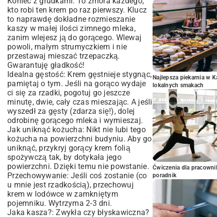
Koniec z grudkami: To zmora każdego,
kto robi ten krem po raz pierwszy. Klucz
to naprawdę dokładne rozmieszanie
kaszy w małej ilości zimnego mleka,
zanim wlejesz ją do gorącego. Wlewaj
powoli, małym strumyczkiem i nie
przestawaj mieszać trzepaczką.
Gwarantuję gładkość!
Idealna gęstość: Krem gęstnieje stygnąc,
Najlepsza piekarnia w 
pamiętaj o tym. Jeśli na gorąco wydaje
lokalnych smakach
ci się za rzadki, pogotuj go jeszcze
minutę, dwie, cały czas mieszając. A jeśli
wyszedł za gęsty (zdarza się!), dolej
odrobinę gorącego mleka i wymieszaj.
Jak uniknąć kożucha: Nikt nie lubi tego
kożucha na powierzchni budyniu. Aby go
uniknąć, przykryj gorący krem folią
spożywczą tak, by dotykała jego
powierzchni. Dzięki temu nie powstanie.
Ćwiczenia dla pracown
Przechowywanie: Jeśli coś zostanie (co
poradnik
u mnie jest rzadkością), przechowuj
krem w lodówce w zamkniętym
pojemniku. Wytrzyma 2-3 dni.
Jaka kasza?: Zwykła czy błyskawiczna?