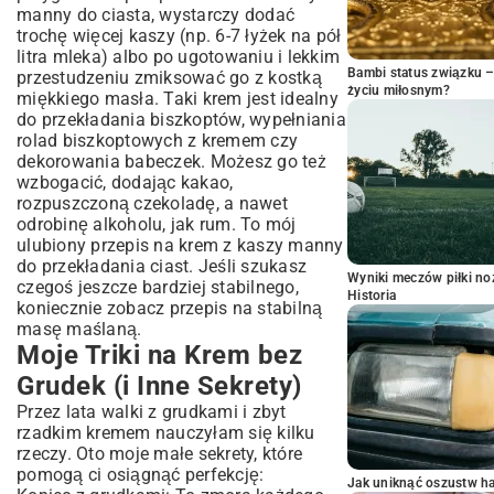
manny do ciasta, wystarczy dodać
trochę więcej kaszy (np. 6-7 łyżek na pół
litra mleka) albo po ugotowaniu i lekkim
Bambi status związku 
przestudzeniu zmiksować go z kostką
życiu miłosnym?
miękkiego masła. Taki krem jest idealny
do przekładania biszkoptów, wypełniania
rolad biszkoptowych z kremem
czy
dekorowania babeczek. Możesz go też
wzbogacić, dodając kakao,
rozpuszczoną czekoladę, a nawet
odrobinę alkoholu, jak rum. To mój
ulubiony przepis na krem z kaszy manny
do przekładania ciast. Jeśli szukasz
Wyniki meczów piłki noż
czegoś jeszcze bardziej stabilnego,
Historia
koniecznie zobacz
przepis na stabilną
masę maślaną
.
Moje Triki na Krem bez
Grudek (i Inne Sekrety)
Przez lata walki z grudkami i zbyt
rzadkim kremem nauczyłam się kilku
rzeczy. Oto moje małe sekrety, które
pomogą ci osiągnąć perfekcję:
Jak uniknąć oszustw h