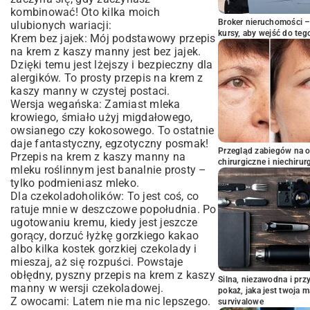
kombinować! Oto kilka moich
Broker nieruchomości – 
ulubionych wariacji:
kursy, aby wejść do teg
Krem bez jajek: Mój podstawowy przepis
na krem z kaszy manny jest bez jajek.
Dzięki temu jest lżejszy i bezpieczny dla
alergików. To prosty przepis na krem z
kaszy manny w czystej postaci.
Wersja wegańska: Zamiast mleka
krowiego, śmiało użyj migdałowego,
owsianego czy kokosowego. To ostatnie
daje fantastyczny, egzotyczny posmak!
Przegląd zabiegów na 
Przepis na krem z kaszy manny na
chirurgiczne i niechirur
mleku roślinnym jest banalnie prosty –
tylko podmieniasz mleko.
Dla czekoladoholików: To jest coś, co
ratuje mnie w deszczowe popołudnia. Po
ugotowaniu kremu, kiedy jest jeszcze
gorący, dorzuć łyżkę gorzkiego kakao
albo kilka kostek gorzkiej czekolady i
mieszaj, aż się rozpuści. Powstaje
obłędny, pyszny przepis na krem z kaszy
Silna, niezawodna i pr
manny w wersji czekoladowej.
pokaż, jaka jest twoja 
Z owocami: Latem nie ma nic lepszego.
survivalowe