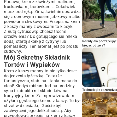
Podawaj krem ze świeżymi malinami,
truskawkami, borówkami… Cokolwiek
masz pod ręką. Zimą świetnie sprawdza
się z domowym musem jabłkowym albo
powidłami śliwkowymi. Przepis na krem
z kaszy manny z owocami to klasyk.
Z nutą cytrusową: Chcesz trochę
orzeźwienia? Do gotującego się mleka
dodaj otartą skórkę z cytryny lub
Porady dla początkując
biegać od zera?
pomarańczy. Ten aromat jest po prostu
cudowny.
Mój Sekretny Składnik
Tortów i Wypieków
Krem z kaszy manny to nie tylko deser
do jedzenia łyżeczką. To także
fantastyczna, stabilna i tania masa do
ciast! Kiedyś robiłam tort na urodziny
Technologie oszczędzan
syna i zabrakło mi składników na
tradycyjny krem. Zaimprowizowałam i
użyłam gęstszego kremu z kaszy. To był
strzał w dziesiątkę! Goście byli
zachwyceni jego delikatnością. Aby
przygotować przepis na krem z kaszy