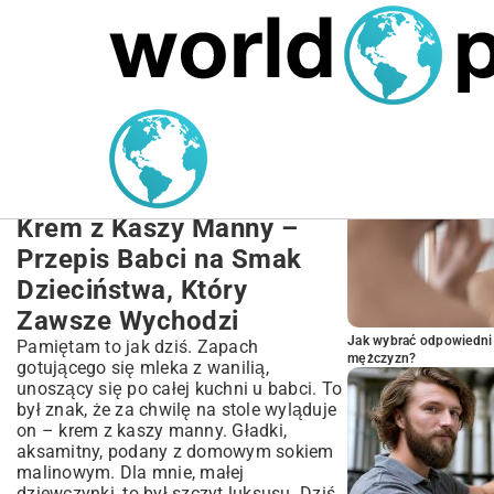
MARIUSZ ŁAMAGA
24.09.2025
NIERUCHOMOŚCI
POPULARNE A
Przepis na Krem z Kaszy
Manna: Aksamitny Deser i
Krem do Ciasta
Krem z Kaszy Manny –
Przepis Babci na Smak
Dzieciństwa, Który
Zawsze Wychodzi
Jak wybrać odpowiedni 
Pamiętam to jak dziś. Zapach
mężczyzn?
gotującego się mleka z wanilią,
unoszący się po całej kuchni u babci. To
był znak, że za chwilę na stole wyląduje
on – krem z kaszy manny. Gładki,
aksamitny, podany z domowym sokiem
malinowym. Dla mnie, małej
dziewczynki, to był szczyt luksusu. Dziś,