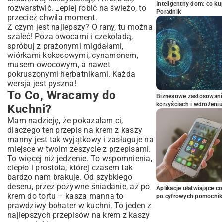
Inteligentny dom: co k
rozwarstwić. Lepiej robić na świeżo, to
Poradnik
przecież chwila moment.
Z czym jest najlepszy? O rany, tu można
szaleć! Poza owocami i czekoladą,
spróbuj z prażonymi migdałami,
wiórkami kokosowymi, cynamonem,
musem owocowym, a nawet
pokruszonymi herbatnikami. Każda
wersja jest pyszna!
To Co, Wracamy do
Biznesowe zastosowani
korzyściach i wdrożeni
Kuchni?
Mam nadzieję, że pokazałam ci,
dlaczego ten przepis na krem z kaszy
manny jest tak wyjątkowy i zasługuje na
miejsce w twoim zeszycie z przepisami.
To więcej niż jedzenie. To wspomnienia,
ciepło i prostota, której czasem tak
bardzo nam brakuje. Od szybkiego
deseru, przez pożywne śniadanie, aż po
Aplikacje ułatwiające c
krem do tortu – kasza manna to
po cyfrowych pomocni
prawdziwy bohater w kuchni. To jeden z
najlepszych przepisów na krem z kaszy