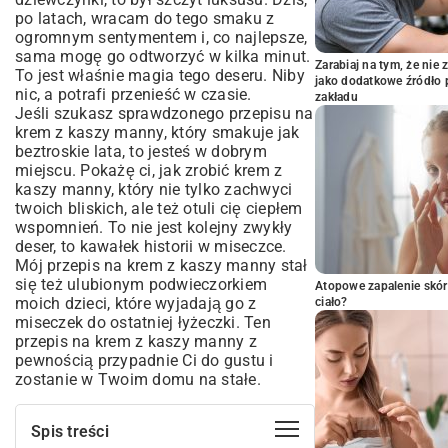
po latach, wracam do tego smaku z
ogromnym sentymentem i, co najlepsze,
sama mogę go odtworzyć w kilka minut.
Zarabiaj na tym, że ni
To jest właśnie magia tego deseru. Niby
jako dodatkowe źródło 
nic, a potrafi przenieść w czasie.
zakładu
Jeśli szukasz sprawdzonego przepisu na
krem z kaszy manny, który smakuje jak
beztroskie lata, to jesteś w dobrym
miejscu. Pokażę ci, jak zrobić krem z
kaszy manny, który nie tylko zachwyci
twoich bliskich, ale też otuli cię ciepłem
wspomnień. To nie jest kolejny zwykły
deser, to kawałek historii w miseczce.
Mój przepis na krem z kaszy manny stał
się też ulubionym podwieczorkiem
Atopowe zapalenie skór
moich dzieci, które wyjadają go z
ciało?
miseczek do ostatniej łyżeczki. Ten
przepis na krem z kaszy manny z
pewnością przypadnie Ci do gustu i
zostanie w Twoim domu na stałe.
Spis treści