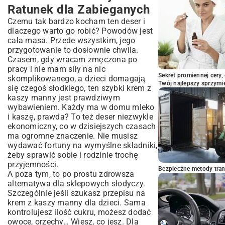
Ratunek dla Zabieganych
Czemu tak bardzo kocham ten deser i
dlaczego warto go robić? Powodów jest
cała masa. Przede wszystkim, jego
przygotowanie to dosłownie chwila.
Czasem, gdy wracam zmęczona po
pracy i nie mam siły na nic
Sekret promiennej cery,
skomplikowanego, a dzieci domagają
Twój najlepszy sprzymi
się czegoś słodkiego, ten szybki krem z
kaszy manny jest prawdziwym
wybawieniem. Każdy ma w domu mleko
i kaszę, prawda? To też deser niezwykle
ekonomiczny, co w dzisiejszych czasach
ma ogromne znaczenie. Nie musisz
wydawać fortuny na wymyślne składniki,
żeby sprawić sobie i rodzinie trochę
przyjemności.
Bezpieczne metody trans
A poza tym, to po prostu zdrowsza
alternatywa dla sklepowych słodyczy.
Szczególnie jeśli szukasz przepisu na
krem z kaszy manny dla dzieci. Sama
kontrolujesz ilość cukru, możesz dodać
owoce, orzechy… Wiesz, co jesz. Dla