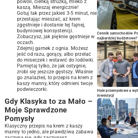
powoli, cienką strużką, mleko z
kaszą. Mieszaj energicznie!
Gotuj tak przez jakieś 3-5 minut, nie
przestając mieszać, aż krem
zgęstnieje i dostanie tej fajnej,
budyniowej konsystencji.
Cennik samochodów Por
Zobaczysz, jak pięknie gęstnieje w
najbardziej budżetowe?
oczach.
Zdejmij garnek z ognia. Możesz
jeść od razu, gorący, albo przelać
do miseczek i wstawić do lodówki.
Pamiętaj tylko, że jak ostygnie,
zrobi się jeszcze gęstszy. Właśnie
go znalazłeś, to przepis na krem z
kaszy manny, który odmieni twoje
podwieczorki.
Hale przemysłowe a wyt
inwestycji
Gdy Klasyka to za Mało –
Moje Sprawdzone
Pomysły
Klasyczny przepis na krem z kaszy
manny to jedno, ale prawdziwa zabawa
zaczyna się, gdy zaczynasz