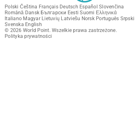
Polski
Čeština
Français
Deutsch
Español
Slovenčina
Română
Dansk
Български
Eesti
Suomi
Ελληνικά
Italiano
Magyar
Lietuvių
Latviešu
Norsk
Português
Srpski
Svenska
English
© 2026 World Point. Wszelkie prawa zastrzeżone.
Polityka prywatności