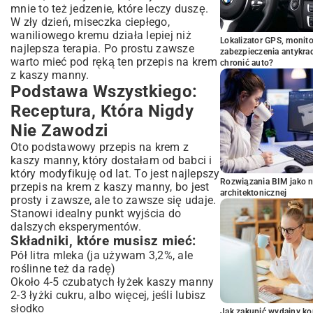
mnie to też jedzenie, które leczy duszę.
W zły dzień, miseczka ciepłego,
waniliowego kremu działa lepiej niż
Lokalizator GPS, monito
najlepsza terapia. Po prostu zawsze
zabezpieczenia antykra
warto mieć pod ręką ten przepis na krem
chronić auto?
z kaszy manny.
Podstawa Wszystkiego:
Receptura, Która Nigdy
Nie Zawodzi
Oto podstawowy przepis na krem z
kaszy manny, który dostałam od babci i
który modyfikuję od lat. To jest najlepszy
Rozwiązania BIM jako n
przepis na krem z kaszy manny, bo jest
architektonicznej
prosty i zawsze, ale to zawsze się udaje.
Stanowi idealny punkt wyjścia do
dalszych eksperymentów.
Składniki, które musisz mieć:
Pół litra mleka (ja używam 3,2%, ale
roślinne też da radę)
Około 4-5 czubatych łyżek kaszy manny
2-3 łyżki cukru, albo więcej, jeśli lubisz
słodko
Jak zakupić wydajny ko