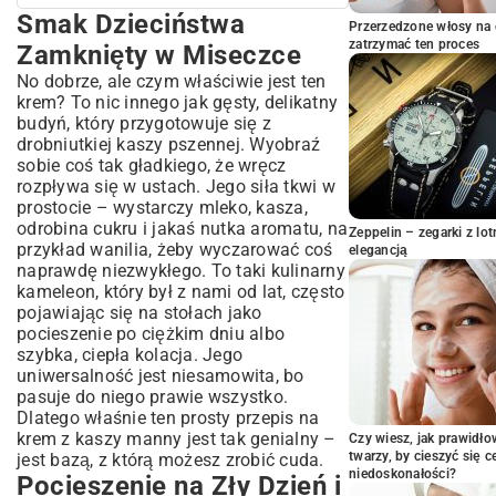
Smak Dzieciństwa
Smak Dzieciństwa Zamknięty w
Przerzedzone włosy na 
Miseczce
zatrzymać ten proces
Zamknięty w Miseczce
Pocieszenie na Zły Dzień i Ratunek dla
No dobrze, ale czym właściwie jest ten
Zabieganych
krem? To nic innego jak gęsty, delikatny
Podstawa Wszystkiego: Receptura, Która
budyń, który przygotowuje się z
Nigdy Nie Zawodzi
drobniutkiej kaszy pszennej. Wyobraź
sobie coś tak gładkiego, że wręcz
Składniki, które musisz mieć:
rozpływa się w ustach. Jego siła tkwi w
Jak to zrobić krok po kroku, żeby wyszło
prostocie – wystarczy mleko, kasza,
idealnie:
odrobina cukru i jakaś nutka aromatu, na
Gdy Klasyka to za Mało – Moje
Zeppelin – zegarki z l
przykład wanilia, żeby wyczarować coś
elegancją
Sprawdzone Pomysły
naprawdę niezwykłego. To taki kulinarny
Mój Sekretny Składnik Tortów i
kameleon, który był z nami od lat, często
Wypieków
pojawiając się na stołach jako
Moje Triki na Krem bez Grudek (i Inne
pocieszenie po ciężkim dniu albo
Sekrety)
szybka, ciepła kolacja. Jego
uniwersalność jest niesamowita, bo
Wasze Pytania, Moje Odpowiedzi
pasuje do niego prawie wszystko.
To Co, Wracamy do Kuchni?
Dlatego właśnie ten prosty przepis na
krem z kaszy manny jest tak genialny –
Czy wiesz, jak prawidł
twarzy, by cieszyć się 
jest bazą, z którą możesz zrobić cuda.
niedoskonałości?
Pocieszenie na Zły Dzień i