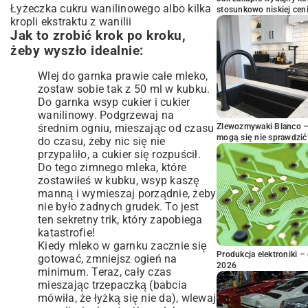
Łyżeczka cukru wanilinowego albo kilka
stosunkowo niskiej cen
kropli ekstraktu z wanilii
Jak to zrobić krok po kroku,
żeby wyszło idealnie:
Wlej do garnka prawie całe mleko,
zostaw sobie tak z 50 ml w kubku.
Do garnka wsyp cukier i cukier
wanilinowy. Podgrzewaj na
średnim ogniu, mieszając od czasu
Zlewozmywaki Blanco – 
mogą się nie sprawdzić
do czasu, żeby nic się nie
przypaliło, a cukier się rozpuścił.
Do tego zimnego mleka, które
zostawiłeś w kubku, wsyp kaszę
manną i wymieszaj porządnie, żeby
nie było żadnych grudek. To jest
ten sekretny trik, który zapobiega
katastrofie!
Kiedy mleko w garnku zacznie się
Produkcja elektroniki – 
gotować, zmniejsz ogień na
2026
minimum. Teraz, cały czas
mieszając trzepaczką (babcia
mówiła, że łyżką się nie da), wlewaj