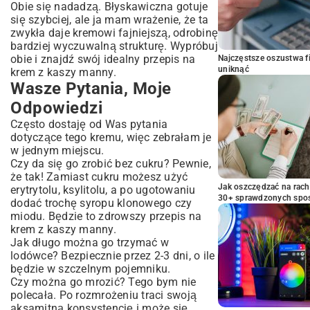
Obie się nadadzą. Błyskawiczna gotuje
się szybciej, ale ja mam wrażenie, że ta
zwykła daje kremowi fajniejszą, odrobinę
bardziej wyczuwalną strukturę. Wypróbuj
obie i znajdź swój idealny przepis na
Najczęstsze oszustwa f
uniknąć
krem z kaszy manny.
Wasze Pytania, Moje
Odpowiedzi
Często dostaję od Was pytania
dotyczące tego kremu, więc zebrałam je
w jednym miejscu.
Czy da się go zrobić bez cukru? Pewnie,
że tak! Zamiast cukru możesz użyć
Jak oszczędzać na rac
erytrytolu, ksylitolu, a po ugotowaniu
30+ sprawdzonych sp
dodać trochę syropu klonowego czy
miodu. Będzie to zdrowszy przepis na
krem z kaszy manny.
Jak długo można go trzymać w
lodówce? Bezpiecznie przez 2-3 dni, o ile
będzie w szczelnym pojemniku.
Czy można go mrozić? Tego bym nie
polecała. Po rozmrożeniu traci swoją
aksamitną konsystencję i może się