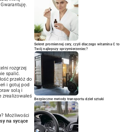
. Gwarantuję.
Sekret promiennej cery, czyli dlaczego witamina C to
Twój najlepszy sprzymierzeniec?
lni rozgrzej
ie spalić.
łość przełóż do
eń i gotuj pod
praw solą i
e zrealizowałeś
Bezpieczne metody transportu dzieł sztuki
e
? Możliwości
isy na sycące