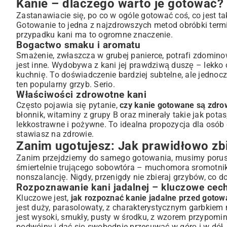
Kanie – dlaczego warto je gotować? 
Gdzie szukać kani i kiedy jest na nie sezon?
Zastanawiacie się, po co w ogóle gotować coś, co jest t
Przygotowanie kani do gotowania: Krok po kroku do perf
Gotowanie to jedna z najzdrowszych metod obróbki ter
przypadku kani ma to ogromne znaczenie.
Dokładne czyszczenie grzybów
Bogactwo smaku i aromatu
Czy kanie wymagają specjalnej obróbki wstępnej?
Smażenie, zwłaszcza w grubej panierce, potrafi zdomin
Przepis na kanie gotowane – klasyczna receptura
jest inne. Wydobywa z kani jej prawdziwą duszę – lekko
Niezbędne składniki
kuchnię. To doświadczenie bardziej subtelne, ale jednoc
Gotowanie kani – prosty przewodnik
ten popularny grzyb. Serio.
Właściwości zdrowotne kani
Wariacje kulinarne: Z czym podawać gotowane kanie?
Często pojawia się pytanie,
czy kanie gotowane są zdro
Kanie gotowane z masłem i świeżymi ziołami
błonnik, witaminy z grupy B oraz minerały takie jak potas,
Idealny dodatek do sosów i zup
lekkostrawne i pożywne. To idealna propozycja dla osób 
Gotowane kanie jako baza do sałatek
stawiasz na zdrowie.
Porady i triki: Jak uniknąć błędów i przechowywać kanie
Zanim ugotujesz: Jak prawidłowo zbi
Najczęstsze pomyłki w gotowaniu kani
Zanim przejdziemy do samego gotowania, musimy porusz
śmiertelnie trującego sobowtóra – muchomora sromotnik
Przechowywanie gotowanych kani – na dłużej!
nonszalancję. Nigdy, przenigdy nie zbieraj grzybów, co d
Podsumowanie: Smaczne kanie gotowane – gotowe do 
Rozpoznawanie kani jadalnej – kluczowe cec
Kluczowe jest,
jak rozpoznać kanie jadalne przed goto
jest duży, parasolowaty, z charakterystycznym garbkiem
jest wysoki, smukły, pusty w środku, z wzorem przypomin
podwójny i dać się swobodnie przesuwać w górę i w dół.