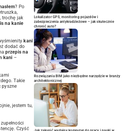
 masłem
? Po
etruszka,
 trochę jak
Lokalizator GPS, monitoring pojazdów i
zabezpieczenia antykradzieżowe – jak skutecznie
is na kanie
chronić auto?
 wyśmienity
kani
też dodać do
 na
przepis na
h kani
–
rkami
Rozwiązania BIM jako niezbędne narzędzie w branży
żdego. Takie
architektonicznej
c pyszne
jnie, jestem tu,
 zupełności
stencję. Czyść
Jak zakupić wydajny komputer do pracy i nauki w