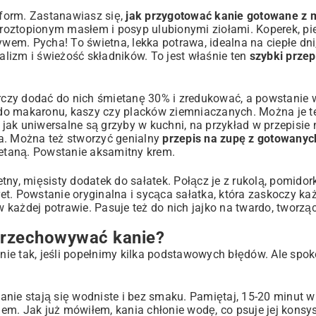
form. Zastanawiasz się,
jak przygotować kanie gotowane z
j roztopionym masłem i posyp ulubionymi ziołami. Koperek, pi
m. Pycha! To świetna, lekka potrawa, idealna na ciepłe dni,
malizm i świeżość składników. To jest właśnie ten
szybki przep
rczy dodać do nich śmietanę 30% i zredukować, a powstanie
y do makaronu, kaszy czy placków ziemniaczanych. Można je 
jak uniwersalne są grzyby w kuchni, na przykład w przepisie
ia. Można też stworzyć genialny
przepis na zupę z gotowanyc
ietaną. Powstanie aksamitny krem.
tny, mięsisty dodatek do sałatek. Połącz je z rukolą, pomido
t. Powstanie oryginalna i sycąca sałatka, która zaskoczy ka
 każdej potrawie. Pasuje też do nich jajko na twardo, tworzą
i przechowywać kanie?
ie tak, jeśli popełnimy kilka podstawowych błędów. Ale spoko
nie stają się wodniste i bez smaku. Pamiętaj, 15-20 minut w
em. Jak już mówiłem, kania chłonie wodę, co psuje jej konsy