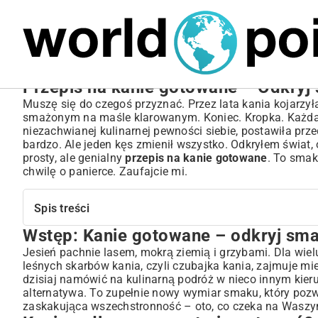
MARIUSZ ŁAMAGA
05.10.2025
BIZNES
Przepis na kanie gotowane – Odkryj
Muszę się do czegoś przyznać. Przez lata kania kojarzył
smażonym na maśle klarowanym. Koniec. Kropka. Każda i
niezachwianej kulinarnej pewności siebie, postawiła prz
bardzo. Ale jeden kęs zmienił wszystko. Odkryłem świat, o
prosty, ale genialny
przepis na kanie gotowane
. To smak
chwilę o panierce. Zaufajcie mi.
Spis treści
Wstęp: Kanie gotowane – odkryj smak
Wstęp: Kanie gotowane – odkryj smak jesieni na talerzu
Kanie – dlaczego warto je gotować? Poznaj ich wartości
Jesień pachnie lasem, mokrą ziemią i grzybami. Dla wiel
leśnych skarbów kania, czyli czubajka kania, zajmuje mi
Bogactwo smaku i aromatu
dzisiaj namówić na kulinarną podróż w nieco innym kie
Właściwości zdrowotne kani
alternatywa. To zupełnie nowy wymiar smaku, który pozwa
Zanim ugotujesz: Jak prawidłowo zbierać i identyfikowa
zaskakująca wszechstronność – oto, co czeka na Waszy
Rozpoznawanie kani jadalnej – kluczowe cechy