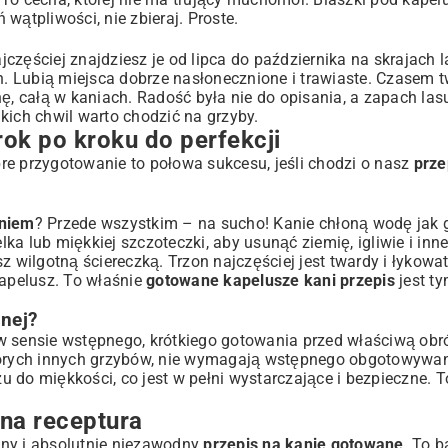
 wątpliwości, nie zbieraj. Proste.
jczęściej znajdziesz je od lipca do października na skrajach 
ch. Lubią miejsca dobrze nasłonecznione i trawiaste. Czasem t
nę, całą w kaniach. Radość była nie do opisania, a zapach las
kich chwil warto chodzić na grzyby.
ok po kroku do perfekcji
re przygotowanie to połowa sukcesu, jeśli chodzi o nasz
prze
aniem
? Przede wszystkim – na sucho! Kanie chłoną wodę jak 
a lub miękkiej szczoteczki, aby usunąć ziemię, igliwie i inne
z wilgotną ściereczką. Trzon najczęściej jest twardy i łykowat
apelusz. To właśnie
gotowane kapelusze kani przepis
jest ty
nej?
 sensie wstępnego, krótkiego gotowania przed właściwą obr
których innych grzybów, nie wymagają wstępnego obgotowywa
u do miękkości, co jest w pełni wystarczające i bezpieczne. 
na receptura
zny i absolutnie niezawodny
przepis na kanie gotowane
. To b