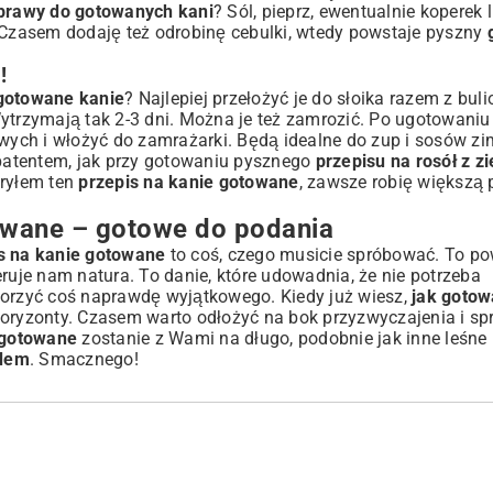
prawy do gotowanych kani
? Sól, pieprz, ewentualnie koperek 
. Czasem dodaję też odrobinę cebulki, wtedy powstaje pyszny
!
gotowane kanie
? Najlepiej przełożyć je do słoika razem z bu
ytrzymają tak 2-3 dni. Można je też zamrozić. Po ugotowaniu
ych i włożyć do zamrażarki. Będą idealne do zup i sosów z
patentem, jak przy gotowaniu pysznego
przepisu na rosół z z
ryłem ten
przepis na kanie gotowane
, zawsze robię większą 
wane – gotowe do podania
s na kanie gotowane
to coś, czego musicie spróbować. To pow
ruje nam natura. To danie, które udowadnia, że nie potrzeba
worzyć coś naprawdę wyjątkowego. Kiedy już wiesz,
jak gotow
 horyzonty. Czasem warto odłożyć na bok przyzwyczajenia i 
 gotowane
zostanie z Wami na długo, podobnie jak inne leśne i
odem
. Smacznego!