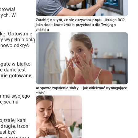
drowia!
zych. W
Zarabiaj na tym, że nie zużywasz prądu. Usługa DSR
jako dodatkowe źródło przychodu dla Twojego
zakładu
zkę. Gotowanie
ry wypełnia całą
 nowo odkryć
gate w białko,
e danie jest
anie gotowane
,
Atopowe zapalenie skóry – jak okiełznać wymagające
ciało?
ia ma swojego
ejsca na
jrzałej kani
drugie, trzon
usi być
eluszem muszą