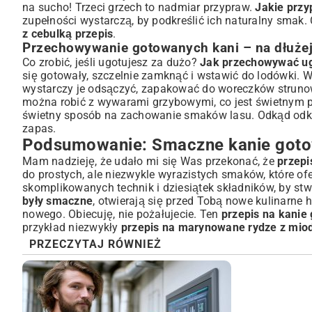
na sucho! Trzeci grzech to nadmiar przypraw.
Jakie przy
zupełności wystarczą, by podkreślić ich naturalny smak
z cebulką przepis
.
Przechowywanie gotowanych kani – na dłużej
Co zrobić, jeśli ugotujesz za dużo?
Jak przechowywać u
się gotowały, szczelnie zamknąć i wstawić do lodówki. W
wystarczy je odsączyć, zapakować do woreczków strunow
można robić z wywarami grzybowymi, co jest świetnym 
świetny sposób na zachowanie smaków lasu. Odkąd odk
zapas.
Podsumowanie: Smaczne kanie goto
Mam nadzieję, że udało mi się Was przekonać, że
przepi
do prostych, ale niezwykle wyrazistych smaków, które ofe
skomplikowanych technik i dziesiątek składników, by st
były smaczne
, otwierają się przed Tobą nowe kulinarne
nowego. Obiecuję, nie pożałujecie. Ten
przepis na kanie
przykład niezwykły
przepis na marynowane rydze z mi
PRZECZYTAJ RÓWNIEŻ