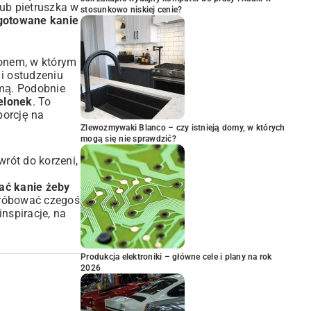
lub pietruszka w
stosunkowo niskiej cenie?
gotowane kanie
lionem, w którym
 i ostudzeniu
imą. Podobnie
ielonek
. To
porcję na
Zlewozmywaki Blanco – czy istnieją domy, w których
mogą się nie sprawdzić?
rót do korzeni,
ać kanie żeby
spróbować czegoś
nspiracje, na
Produkcja elektroniki – główne cele i plany na rok
2026