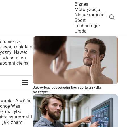
Biznes
Motoryzacja
Nieruchomości
Sport
Technologie
POPULARNE ARTYKUŁY
Uroda
 panierce,
iowa, kobieta o
tyczny. Nawet
e właśnie ten
Zapomnijcie na
Jak wybrać odpowiedni krem do twarzy dla
mężczyzn?
iwania. A wśród
a chcę Was
ej niż tylko
ubtelny aromat i
e
, jaki znam.