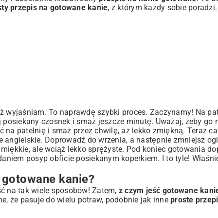
sty przepis na gotowane kanie
, z którym każdy sobie poradzi
ż wyjaśniam. To naprawdę szybki proces. Zaczynamy! Na pate
j posiekany czosnek i smaż jeszcze minutę. Uważaj, żeby go n
 na patelnię i smaż przez chwilę, aż lekko zmiękną. Teraz ca
ele angielskie. Doprowadź do wrzenia, a następnie zmniejsz ogi
miękkie, ale wciąż lekko sprężyste. Pod koniec gotowania do
daniem posyp obficie posiekanym koperkiem. I to tyle! Właśni
 gotowane kanie?
ść na tak wiele sposobów! Zatem,
z czym jeść gotowane kani
ne, że pasuje do wielu potraw, podobnie jak inne
proste przep