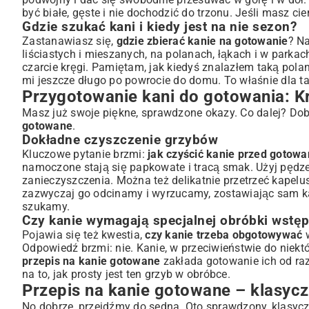
być białe, gęste i nie dochodzić do trzonu. Jeśli masz cień
Gdzie szukać kani i kiedy jest na nie sezon?
Zastanawiasz się,
gdzie zbierać kanie na gotowanie
? Na
liściastych i mieszanych, na polanach, łąkach i w parka
czarcie kręgi. Pamiętam, jak kiedyś znalazłem taką pola
mi jeszcze długo po powrocie do domu. To właśnie dla ta
Przygotowanie kani do gotowania: Kr
Masz już swoje piękne, sprawdzone okazy. Co dalej? Dob
gotowane
.
Dokładne czyszczenie grzybów
Kluczowe pytanie brzmi:
jak czyścić kanie przed gotow
namoczone stają się papkowate i tracą smak. Użyj pędzelk
zanieczyszczenia. Można też delikatnie przetrzeć kapelus
zazwyczaj go odcinamy i wyrzucamy, zostawiając sam k
szukamy.
Czy kanie wymagają specjalnej obróbki wstęp
Pojawia się też kwestia,
czy kanie trzeba obgotowywać
w
Odpowiedź brzmi: nie. Kanie, w przeciwieństwie do nie
przepis na kanie gotowane
zakłada gotowanie ich od raz
na to, jak prosty jest ten grzyb w obróbce.
Przepis na kanie gotowane – klasycz
No dobrze, przejdźmy do sedna. Oto sprawdzony, klasyc