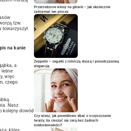
Przerzedzone włosy na głowie – jak skutecznie
zatrzymać ten proces
lasów
worzą tzw.
u towarzyszył
pis na kanie
Zeppelin – zegarki z lotniczą duszą i ponadczasową
gąbka, a
elegancją
 leśne
y, więc
m, czego
óbką.
nia. Nasz
To kolejny dowód
Czy wiesz, jak prawidłowo dbać o oczyszczanie
twarzy, by cieszyć się cerą bez żadnych
niedoskonałości?
aza, którą