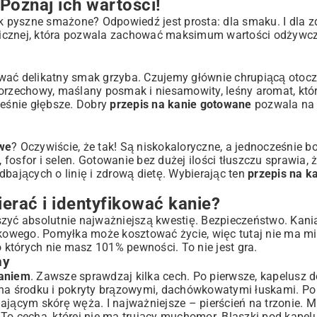
Poznaj ich wartości!
ak pyszne smażone? Odpowiedź jest prosta: dla smaku. I dla z
ekcji
micznej, która pozwala zachować maksimum wartości odżywc
ować delikatny smak grzyba. Czujemy głównie chrupiącą otoc
 orzechowy, maślany posmak i niesamowity, leśny aromat, któ
ześnie głębsze. Dobry
przepis na kanie gotowane
pozwala na
we
? Oczywiście, że tak! Są niskokaloryczne, a jednocześnie bo
 fosfor i selen. Gotowanie bez dużej ilości tłuszczu sprawia, ż
dbających o linię i zdrową dietę. Wybierając ten
przepis na k
?
erać i identyfikować kanie?
yć absolutnie najważniejszą kwestię. Bezpieczeństwo. Kan
owego. Pomyłka może kosztować życie, więc tutaj nie ma mi
o których nie masz 101% pewności. To nie jest gra.
podania
hy
waniem
. Zawsze sprawdzaj kilka cech. Po pierwsze, kapelusz do
 na środku i pokryty brązowymi, dachówkowatymi łuskami. Po 
ającym skórę węża. I najważniejsze – pierścień na trzonie. M
 To cecha, której nie ma trujący muchomor. Blaszki pod kap