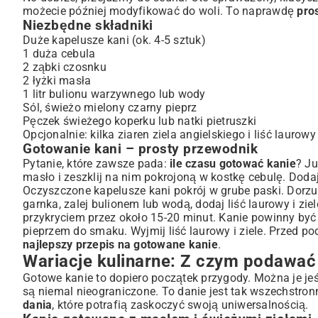
możecie później modyfikować do woli. To naprawdę
pro
Niezbędne składniki
Duże kapelusze kani (ok. 4-5 sztuk)
1 duża cebula
2 ząbki czosnku
2 łyżki masła
1 litr bulionu warzywnego lub wody
Sól, świeżo mielony czarny pieprz
Pęczek świeżego koperku lub natki pietruszki
Opcjonalnie: kilka ziaren ziela angielskiego i liść laurowy
Gotowanie kani – prosty przewodnik
Pytanie, które zawsze pada:
ile czasu gotować kanie
? Ju
masło i zeszklij na nim pokrojoną w kostkę cebulę. Doda
Oczyszczone kapelusze kani pokrój w grube paski. Dorzuć
garnka, zalej bulionem lub wodą, dodaj liść laurowy i zi
przykryciem przez około 15-20 minut. Kanie powinny być 
pieprzem do smaku. Wyjmij liść laurowy i ziele. Przed po
najlepszy przepis na gotowane kanie
.
Wariacje kulinarne: Z czym podawać
Gotowe kanie to dopiero początek przygody. Można je je
są niemal nieograniczone. To danie jest tak wszechstron
dania
, które potrafią zaskoczyć swoją uniwersalnością.