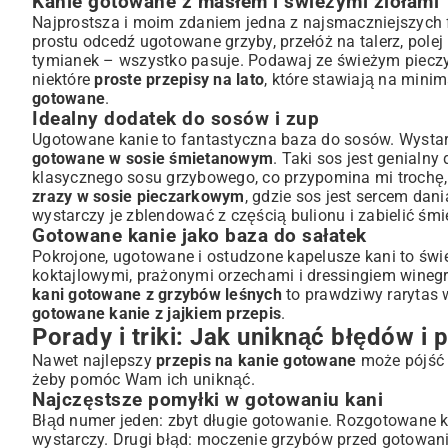
Kanie gotowane z masłem i świeżymi ziołami
Najprostsza i moim zdaniem jedna z najsmaczniejszych 
prostu odcedź ugotowane grzyby, przełóż na talerz, pole
tymianek – wszystko pasuje. Podawaj ze świeżym pieczywe
niektóre
proste przepisy na lato
, które stawiają na mini
gotowane
.
Idealny dodatek do sosów i zup
Ugotowane kanie to fantastyczna baza do sosów. Wysta
gotowane w sosie śmietanowym
. Taki sos jest genialn
klasycznego sosu grzybowego, co przypomina mi trochę, 
zrazy w sosie pieczarkowym
, gdzie sos jest sercem dan
wystarczy je zblendować z częścią bulionu i zabielić śm
Gotowane kanie jako baza do sałatek
Pokrojone, ugotowane i ostudzone kapelusze kani to świe
koktajlowymi, prażonymi orzechami i dressingiem winegre
kani gotowane z grzybów leśnych
to prawdziwy rarytas w
gotowane kanie z jajkiem przepis
.
Porady i triki: Jak uniknąć błędów 
Nawet najlepszy
przepis na kanie gotowane
może pójść n
żeby pomóc Wam ich uniknąć.
Najczęstsze pomyłki w gotowaniu kani
Błąd numer jeden: zbyt długie gotowanie. Rozgotowane ka
wystarczy. Drugi błąd: moczenie grzybów przed gotowani