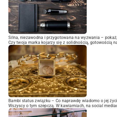
Silna, niezawodna i przygotowana na wyzwania – pokaż, 
Czy twoja marka kojarzy się z solidnością, gotowością n
Bambi status związku – Co naprawdę wiadomo o jej życ
Wszyscy o tym szepczą. W kawiarniach, na social mediach,