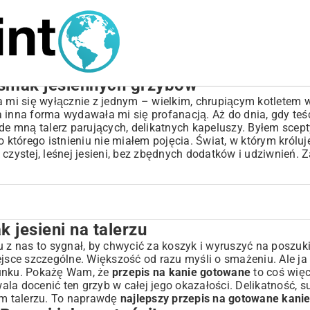
 smak jesiennych grzybów
a mi się wyłącznie z jednym – wielkim, chrupiącym kotletem w
nna forma wydawała mi się profanacją. Aż do dnia, gdy teśc
ede mną talerz parujących, delikatnych kapeluszy. Byłem scep
 którego istnieniu nie miałem pojęcia. Świat, w którym króluj
 czystej, leśnej jesieni, bez zbędnych dodatków i udziwnień. 
 jesieni na talerzu
!
u z nas to sygnał, by chwycić za koszyk i wyruszyć na poszuk
ejsce szczególne. Większość od razu myśli o smażeniu. Ale j
runku. Pokażę Wam, że
przepis na kanie gotowane
to coś więc
la docenić ten grzyb w całej jego okazałości. Delikatność, s
ć kanie?
m talerzu. To naprawdę
najlepszy przepis na gotowane kani