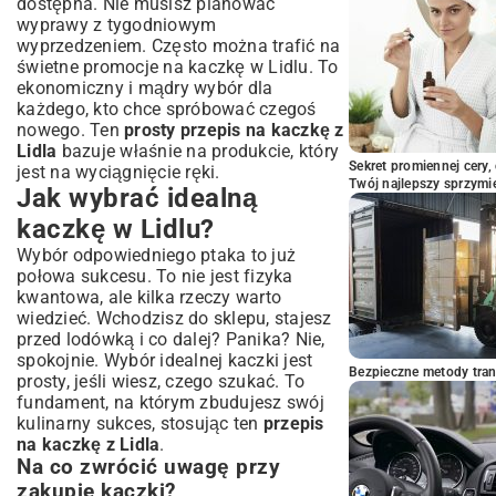
dostępna. Nie musisz planować
wyprawy z tygodniowym
wyprzedzeniem. Często można trafić na
świetne promocje na kaczkę w Lidlu. To
ekonomiczny i mądry wybór dla
każdego, kto chce spróbować czegoś
nowego. Ten
prosty przepis na kaczkę z
Lidla
bazuje właśnie na produkcie, który
Sekret promiennej cery,
jest na wyciągnięcie ręki.
Twój najlepszy sprzymi
Jak wybrać idealną
kaczkę w Lidlu?
Wybór odpowiedniego ptaka to już
połowa sukcesu. To nie jest fizyka
kwantowa, ale kilka rzeczy warto
wiedzieć. Wchodzisz do sklepu, stajesz
przed lodówką i co dalej? Panika? Nie,
spokojnie. Wybór idealnej kaczki jest
Bezpieczne metody trans
prosty, jeśli wiesz, czego szukać. To
fundament, na którym zbudujesz swój
kulinarny sukces, stosując ten
przepis
na kaczkę z Lidla
.
Na co zwrócić uwagę przy
zakupie kaczki?