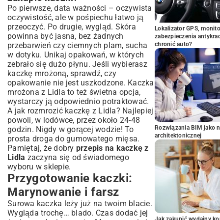
Po pierwsze, data ważności – oczywista
oczywistość, ale w pośpiechu łatwo ją
przeoczyć. Po drugie, wygląd. Skóra
Lokalizator GPS, monito
powinna być jasna, bez żadnych
zabezpieczenia antykra
przebarwień czy ciemnych plam, sucha
chronić auto?
w dotyku. Unikaj opakowań, w których
zebrało się dużo płynu. Jeśli wybierasz
kaczkę mrożoną, sprawdź, czy
opakowanie nie jest uszkodzone. Kaczka
mrożona z Lidla to też świetna opcja,
wystarczy ją odpowiednio potraktować.
A jak rozmrozić kaczkę z Lidla? Najlepiej
powoli, w lodówce, przez około 24-48
Rozwiązania BIM jako n
godzin. Nigdy w gorącej wodzie! To
architektonicznej
prosta droga do gumowatego mięsa.
Pamiętaj, że dobry
przepis na kaczkę z
Lidla
zaczyna się od świadomego
wyboru w sklepie.
Przygotowanie kaczki:
Marynowanie i farsz
Surowa kaczka leży już na twoim blacie.
Wygląda trochę… blado. Czas dodać jej
Jak zakupić wydajny ko