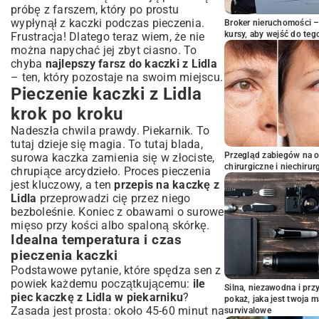
próbę z farszem, który po prostu
wypłynął z kaczki podczas pieczenia.
Broker nieruchomości – 
kursy, aby wejść do teg
Frustracja! Dlatego teraz wiem, że nie
można napychać jej zbyt ciasno. To
chyba
najlepszy farsz do kaczki z Lidla
– ten, który pozostaje na swoim miejscu.
Pieczenie kaczki z Lidla
krok po kroku
Nadeszła chwila prawdy. Piekarnik. To
tutaj dzieje się magia. To tutaj blada,
Przegląd zabiegów na 
surowa kaczka zamienia się w złociste,
chirurgiczne i niechirur
chrupiące arcydzieło. Proces pieczenia
jest kluczowy, a ten
przepis na kaczkę z
Lidla
przeprowadzi cię przez niego
bezboleśnie. Koniec z obawami o surowe
mięso przy kości albo spaloną skórkę.
Idealna temperatura i czas
pieczenia kaczki
Podstawowe pytanie, które spędza sen z
powiek każdemu początkującemu:
ile
Silna, niezawodna i pr
piec kaczkę z Lidla w piekarniku
?
pokaż, jaka jest twoja 
Zasada jest prosta: około 45-60 minut na
survivalowe