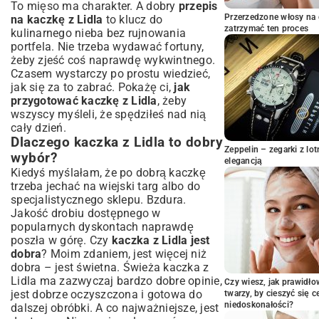
kaczki
To mięso ma charakter. A dobry
przepis
Przerzedzone włosy na 
na kaczkę z Lidla
to klucz do
Pomysły na farsz do kaczki – tradycyjne i
zatrzymać ten proces
nowoczesne
kulinarnego nieba bez rujnowania
portfela. Nie trzeba wydawać fortuny,
Pieczenie kaczki z Lidla krok po kroku
żeby zjeść coś naprawdę wykwintnego.
Idealna temperatura i czas pieczenia
Czasem wystarczy po prostu wiedzieć,
kaczki
jak się za to zabrać. Pokażę ci,
jak
Jak uzyskać chrupiącą skórkę i soczyste
przygotować kaczkę z Lidla
, żeby
mięso?
wszyscy myśleli, że spędziłeś nad nią
Metody pieczenia: w całości czy w
cały dzień.
kawałkach?
Dlaczego kaczka z Lidla to dobry
Zeppelin – zegarki z l
Dodatki i sosy – z czym podawać
wybór?
elegancją
pieczoną kaczkę?
Kiedyś myślałam, że po dobrą kaczkę
Klasyczne dodatki do kaczki z Lidla
trzeba jechać na wiejski targ albo do
specjalistycznego sklepu. Bzdura.
Proste sosy, które podkreślą smak kaczki
Jakość drobiu dostępnego w
Często zadawane pytania i porady
popularnych dyskontach naprawdę
kulinarne
poszła w górę. Czy
kaczka z Lidla jest
Rozwiązywanie problemów podczas
dobra
? Moim zdaniem, jest więcej niż
pieczenia kaczki
dobra – jest świetna. Świeża kaczka z
Wskazówki szefa kuchni na udaną kaczkę
Lidla ma zazwyczaj bardzo dobre opinie,
Czy wiesz, jak prawidł
Podsumowanie: Twoja kaczka z Lidla
jest dobrze oczyszczona i gotowa do
twarzy, by cieszyć się 
gotowa do podania
niedoskonałości?
dalszej obróbki. A co najważniejsze, jest