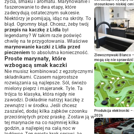
życia, smaku i aromatu. Marynowanie i
stosunkowo niskiej cen
faszerowanie to dwa etapy, które
zadecydują ostatecznym sukcesie.
Niektórzy je pomijają, idąc na skróty. To
błąd. Ogromny błąd. Chcesz, żeby twój
przepis na kaczkę z Lidla
był
legendarny? W takim razie poświęć
chwilę na te przygotowania. Właściwe
marynowanie kaczki z Lidla przed
pieczeniem
to absolutna konieczność.
Zlewozmywaki Blanco – 
Proste marynaty, które
mogą się nie sprawdzić
wzbogacą smak kaczki
Nie musisz kombinować z egzotycznymi
składnikami. Czasem najprostsze
rozwiązania są najlepsze. Sól, świeżo
mielony pieprz i majeranek. Tyle. Ta
trójca to klasyka, która nigdy nie
zawodzi. Dokładnie natrzyj kaczkę z
zewnątrz i w środku. Jeśli chcesz
zaszaleć, dodaj kilka ząbków czosnku
Produkcja elektroniki – 
2026
przeciśniętych przez praskę. Zostaw ją w
tej marynacie na co najmniej kilka
godzin, a najlepiej na całą noc w
lodówce. Ten prosty krok sprawi, że