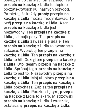
pokaż, na co cię stać. Smacznego! Ten
przepis na kaczkę z Lidla
to dopiero
początek twoich kulinarnych przygód.
Pamiętaj, że każdy
prosty przepis na
kaczkę z Lidla
można modyfikować. To
twój
przepis na kaczkę z Lidla
. A ten
przepis na kaczkę z Lidla
jest
niezawodny. Ten
przepis na kaczkę z
Lidla
jest najlepszy. Ten
przepis na
kaczkę z Lidla
zawsze się udaje. Ten
przepis na kaczkę z Lidla
to gwarancja
sukcesu. Wypróbuj ten
przepis na
kaczkę z Lidla
. Ten
przepis na kaczkę z
Lidla
to hit. Odkryj ten
przepis na kaczkę
z Lidla
. Oto idealny
przepis na kaczkę z
Lidla
. Spróbuj tego,
przepis na kaczkę z
Lidla
to jest to. Niezawodny
przepis na
kaczkę z Lidla
. Mój ulubiony
przepis na
kaczkę z Lidla
. Ten
przepis na kaczkę z
Lidla
pokochasz. Zapisz ten
przepis na
kaczkę z Lidla
. Podziel się tym,
przepis
na kaczkę z Lidla
to skarb. Mistrzowski
przepis na kaczkę z Lidla
. I wreszcie,
ostateczny
przepis na kaczkę z Lidla
.