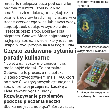
Inteligentny dom: co k
mięsa to najlepsza baza pod sos. Zlej
Poradnik
nadmiar tłuszczu (zostaw go do
smażenia ziemniaków, podziękujesz mi
później), postaw brytfannę na gazie, wlej
trochę czerwonego wina lub nawet wody,
zagotuj, zeskrobując wszystko z dna.
Przecedź przez sitko. Dopraw solą i
pieprzem. Gotowe. Masz najprostszy i
najlepszy sos na świecie, który idealnie
uzupełni twój
przepis na kaczkę z Lidla
.
Biznesowe zastosowani
Często zadawane pytania i
korzyściach i wdrożeni
porady kulinarne
Nawet z najlepszym przepisem coś
może pójść nie tak. To normalne.
Gotowanie to proces, a nie apteka.
Dlatego przygotowałem małe FAQ, które
pomoże Ci w kryzysowych sytuacjach i
sprawi, że twój
przepis na kaczkę z
Lidla
zawsze będzie udany.
Aplikacje ułatwiające c
Rozwiązywanie problemów
po cyfrowych pomocni
podczas pieczenia kaczki
Skórka nie jest chrupiąca? Sprawdź, czy