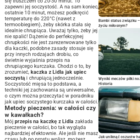
się tłuszczem co 20-30 minut. To
zapewni jej soczystość. A na sam koniec,
ostatnie 10 minut, możesz podkręcić
temperaturę do 220°C (nawet z
Bambi status związku 
termoobiegiem), żeby skórka stała się
życiu miłosnym?
idealnie chrupiąca. Uważaj tylko, żeby jej
nie spalić! Dążenie do perfekcyjnej
chrupkości nie jest zarezerwowane tylko
dla kaczki, podobne zasady stosuje się
przy innych rodzajach drobiu, co
świetnie wyjaśnia
przepis na
chrupiącego kurczaka
. Chodzi o to, by
zrozumieć,
kaczka z Lidla jak upiec
soczystą
i chrupiącą jednocześnie.
Wyniki meczów piłki noż
Soczystość mięsa to podstawa, a
Historia
techniki jej zachowania są uniwersalne,
o czym można przeczytać w poradniku
jak upiec soczystego kurczaka w całości
.
Metody pieczenia: w całości czy
w kawałkach?
Mój
przepis na kaczkę z Lidla
zakłada
pieczenie w całości, bo tak wygląda
najbardziej efektownie. Ale jeśli nie masz
Jak uniknąć oszustw h
czasu lub po prostu wolisz, możesz