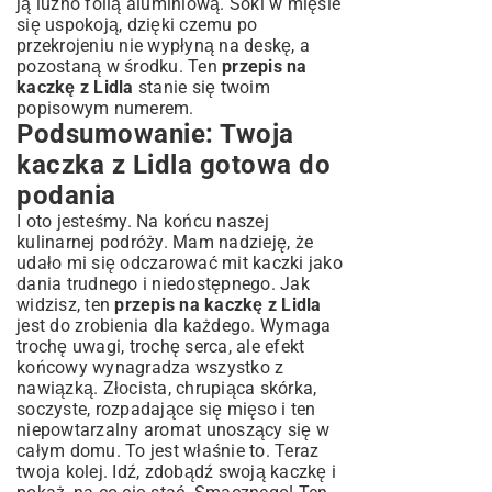
ją luźno folią aluminiową. Soki w mięsie
się uspokoją, dzięki czemu po
przekrojeniu nie wypłyną na deskę, a
pozostaną w środku. Ten
przepis na
kaczkę z Lidla
stanie się twoim
popisowym numerem.
Podsumowanie: Twoja
kaczka z Lidla gotowa do
podania
I oto jesteśmy. Na końcu naszej
kulinarnej podróży. Mam nadzieję, że
udało mi się odczarować mit kaczki jako
dania trudnego i niedostępnego. Jak
widzisz, ten
przepis na kaczkę z Lidla
jest do zrobienia dla każdego. Wymaga
trochę uwagi, trochę serca, ale efekt
końcowy wynagradza wszystko z
nawiązką. Złocista, chrupiąca skórka,
soczyste, rozpadające się mięso i ten
niepowtarzalny aromat unoszący się w
całym domu. To jest właśnie to. Teraz
twoja kolej. Idź, zdobądź swoją kaczkę i