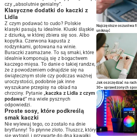
czy „absolutnie genialny”.
Klasyczne dodatki do kaczki z
Lidla
Z czym podawać to cudo? Polskie
Najczęstsze oszustwa f
klasyki pasują tu idealnie. Kluski śląskie
uniknąć
z dziurką, w której zbiera się sos. Albo
kopytka. Czerwona kapusta z
rodzynkami, gotowana na winie.
Buraczki zasmażane. To są smaki, które
idealnie komponują się z bogactwem
kaczego mięsa. To danie o takiej randze,
że z powodzeniem odnajdzie się na
świątecznym stole czy podczas ważnej
uroczystości, podobnie jak inne
Jak oszczędzać na rac
wyszukane
przepisy na obiad na
30+ sprawdzonych sp
chrzciny
. Pytanie „
kaczka z Lidla z czym
podawać
” ma wiele pysznych
odpowiedzi.
Proste sosy, które podkreślą
smak kaczki
Nie wylewaj tego, co zostało na dnie
brytfanny! To płynne złoto. Tłuszcz, który
się wytopił, i przywarte do dna kawałki