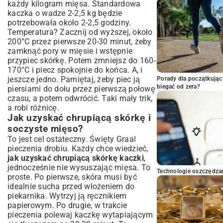
każdy kilogram mięsa. Standardowa
kaczka o wadze 2-2,5 kg będzie
potrzebowała około 2-2,5 godziny.
Temperatura? Zacznij od wyższej, około
200°C przez pierwsze 20-30 minut, żeby
zamknąć pory w mięsie i wstępnie
przypiec skórkę. Potem zmniejsz do 160-
170°C i piecz spokojnie do końca. A, i
jeszcze jedno. Pamiętaj, żeby piec ją
Porady dla początkując
biegać od zera?
piersiami do dołu przez pierwszą połowę
czasu, a potem odwrócić. Taki mały trik,
a robi różnicę.
Jak uzyskać chrupiącą skórkę i
soczyste mięso?
To jest cel ostateczny. Święty Graal
pieczenia drobiu. Każdy chce wiedzieć,
jak uzyskać chrupiącą skórkę kaczki
,
jednocześnie nie wysuszając mięsa. To
Technologie oszczędzan
proste. Po pierwsze, skóra musi być
idealnie sucha przed włożeniem do
piekarnika. Wytrzyj ją ręcznikiem
papierowym. Po drugie, w trakcie
pieczenia polewaj kaczkę wytapiającym