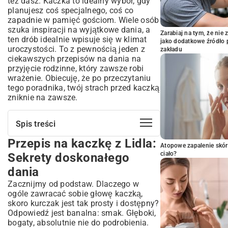
też dasz. Kaczka to idealny wybór, gdy
planujesz coś specjalnego, coś co
zapadnie w pamięć gościom. Wiele osób
szuka inspiracji na wyjątkowe dania, a
Zarabiaj na tym, że ni
ten drób idealnie wpisuje się w klimat
jako dodatkowe źródło 
uroczystości. To z pewnością jeden z
zakładu
ciekawszych
przepisów na dania na
przyjęcie rodzinne
, który zawsze robi
wrażenie. Obiecuję, że po przeczytaniu
tego poradnika, twój strach przed kaczką
zniknie na zawsze.
Spis treści
Przepis na kaczkę z Lidla:
Przepis na kaczkę z Lidla: Sekrety
Atopowe zapalenie skór
doskonałego dania
ciało?
Sekrety doskonałego
Dlaczego kaczka z Lidla to dobry wybór?
dania
Jak wybrać idealną kaczkę w Lidlu?
Zacznijmy od podstaw. Dlaczego w
Na co zwrócić uwagę przy zakupie kaczki?
ogóle zawracać sobie głowę kaczką,
Przygotowanie kaczki: Marynowanie i
skoro kurczak jest tak prosty i dostępny?
farsz
Odpowiedź jest banalna: smak. Głęboki,
Proste marynaty, które wzbogacą smak
bogaty, absolutnie nie do podrobienia.