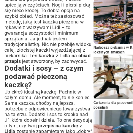
upiec ją w częściach. Nogi i piersi pieką
się nieco krócej. To dobra opcja na
szybki obiad. Można też zastosować
metodę, jaką jest kaczka pieczona w
rękawie z warzywami Lidl – to
gwarancja soczystości i minimum
sprzątania. Ja jednak jestem
tradycjonalistką. Nic nie przebije widoku
Najlepsza piekarnia w 
całej, złocistej kaczki wyjeżdżającej z
lokalnych smakach
piekarnika. Ten
kaczka z Lidla na obiad
przepis
jest stworzony, by zachwycać.
Dodatki i sosy – z czym
podawać pieczoną
kaczkę?
Upiekłeś idealną kaczkę. Pachnie w
całym domu. Ale moment, to nie koniec.
Sama kaczka, choćby najlepsza,
Ćwiczenia dla pracown
poradnik
potrzebuje odpowiedniego towarzystwa
na talerzu. Dodatki i sos to kropka nad
„i”, która dopełni dzieła. To one decydują
o tym, czy twój
przepis na kaczkę z
Lidla
zostanie zapamiętany jako „dobry”,