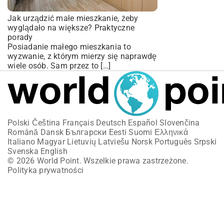
Jak urządzić małe mieszkanie, żeby
wyglądało na większe? Praktyczne
porady
Posiadanie małego mieszkania to
wyzwanie, z którym mierzy się naprawdę
wiele osób. Sam przez to […]
Polski
Čeština
Français
Deutsch
Español
Slovenčina
Română
Dansk
Български
Eesti
Suomi
Ελληνικά
Italiano
Magyar
Lietuvių
Latviešu
Norsk
Português
Srpski
Svenska
English
© 2026 World Point. Wszelkie prawa zastrzeżone.
Polityka prywatności