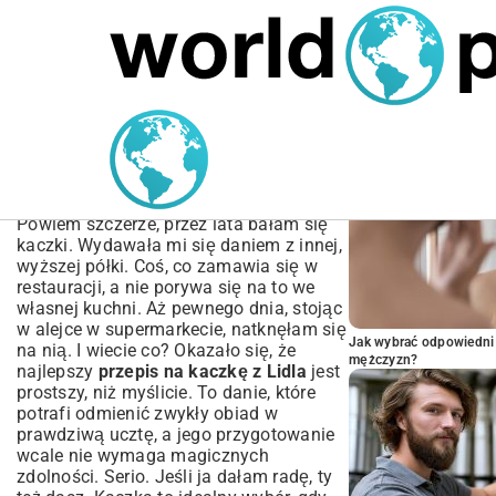
MARIUSZ ŁAMAGA
06.10.2025
NIERUCHOMOŚCI
POPULARNE A
Przepis na Kaczkę z Lidla
– Jak Upiec Idealną i
Soczystą?
Powiem szczerze, przez lata bałam się
kaczki. Wydawała mi się daniem z innej,
wyższej półki. Coś, co zamawia się w
restauracji, a nie porywa się na to we
własnej kuchni. Aż pewnego dnia, stojąc
w alejce w supermarkecie, natknęłam się
Jak wybrać odpowiedni 
na nią. I wiecie co? Okazało się, że
mężczyzn?
najlepszy
przepis na kaczkę z Lidla
jest
prostszy, niż myślicie. To danie, które
potrafi odmienić zwykły obiad w
prawdziwą ucztę, a jego przygotowanie
wcale nie wymaga magicznych
zdolności. Serio. Jeśli ja dałam radę, ty