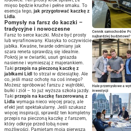
mięso będzie kruche i pełne smaku. To
esencja tego,
jak przygotować kaczkę z
Lidla
.
Pomysły na farsz do kaczki –
tradycyjne i nowoczesne
Cennik samochodów Por
Farsz to serce kaczki. Może być prosty
najbardziej budżetowe?
lub wyrafinowany. Klasyka to oczywiście
jabłka. Kwaśne, twarde odmiany jak
szara reneta sprawdzą się idealnie.
Pokrój je w ćwiartki, usuń gniazda
nasienne i wymieszaj z majerankiem.
Taki
przepis na pieczoną kaczkę z
jabłkami Lidl
to strzał w dziesiątkę. Ale
co, jeśli masz ochotę na coś innego?
Możesz spróbować farszu z wątróbki,
Hale przemysłowe a wyt
bułki i ziół – to już wyższa szkoła jazdy.
inwestycji
Taki
przepis na kaczkę faszerowaną z
Lidla
wymaga nieco więcej pracy, ale
efekt jest spektakularny. Jeśli szukasz
więcej inspiracji, sprawdź ten kompletny
przepis na pieczoną kaczkę z farszem
,
który odkryje przed tobą nowe
możliwości. Pamiętam moją pierwszą