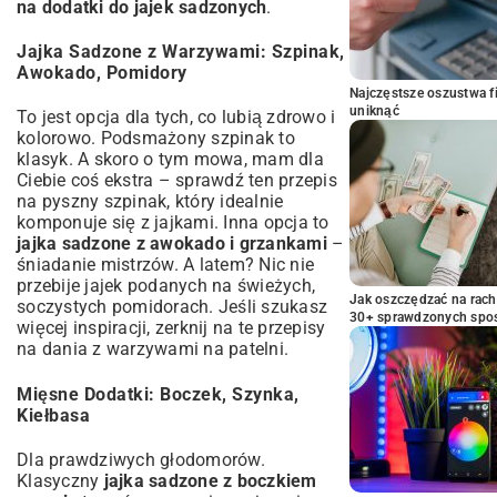
na dodatki do jajek sadzonych
.
Jajka Sadzone z Warzywami: Szpinak,
Awokado, Pomidory
Najczęstsze oszustwa f
uniknąć
To jest opcja dla tych, co lubią zdrowo i
kolorowo. Podsmażony szpinak to
klasyk. A skoro o tym mowa, mam dla
Ciebie coś ekstra – sprawdź ten
przepis
na pyszny szpinak
, który idealnie
komponuje się z jajkami. Inna opcja to
jajka sadzone z awokado i grzankami
–
śniadanie mistrzów. A latem? Nic nie
przebije jajek podanych na świeżych,
Jak oszczędzać na rac
soczystych pomidorach. Jeśli szukasz
30+ sprawdzonych sp
więcej inspiracji, zerknij na te
przepisy
na dania z warzywami na patelni
.
Mięsne Dodatki: Boczek, Szynka,
Kiełbasa
Dla prawdziwych głodomorów.
Klasyczny
jajka sadzone z boczkiem