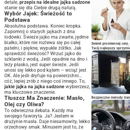
detale,
przepis na idealne jajka sadzone
stanie się dla Ciebie drugą naturą.
Wybór Jajek: Świeżość to
Podstawa
Absolutna podstawa. Koniec kropka.
Zapomnij o starych jajkach z dna
lodówki. Świeże jajko ma zwarte, jędrne
białko, które nie rozlewa się po całej
Sekret promiennej cery,
patelni, i piękne, wypukłe żółtko. Jak
Twój najlepszy sprzymi
sprawdzić świeżość? Wrzuć jajko do
szklanki z wodą. Jeśli opadnie na dno i
leży płasko, jest super świeże. Jeśli
unosi się lekko pod kątem – wciąż jest
OK. Ale jeśli dryfuje na powierzchni…
cóż, lepiej zrób z niego coś innego. To,
jakie jajka na jajka sadzone
wybierzesz,
ma kluczowe znaczenie.
Tłuszcz Ma Znaczenie: Masło,
Bezpieczne metody trans
Olej czy Oliwa?
To odwieczna debata. Każdy ma
swojego faworyta. Ja? Jestem w
drużynie masła. Daje niesamowity, lekko
orzechowy smak. Minusem jest to, że