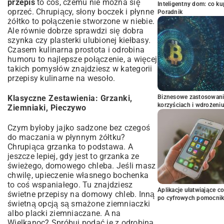
przepis
to coś, czemu nie można się
Inteligentny dom: co k
oprzeć. Chrupiący, słony boczek i płynne
Poradnik
żółtko to połączenie stworzone w niebie.
Ale równie dobrze sprawdzi się dobra
szynka czy plasterki ulubionej kiełbasy.
Czasem kulinarna prostota i odrobina
humoru to najlepsze połączenie, a więcej
takich pomysłów znajdziesz w kategorii
przepisy kulinarne na wesoło
.
Biznesowe zastosowani
Klasyczne Zestawienia: Grzanki,
korzyściach i wdrożeni
Ziemniaki, Pieczywo
Czym byłoby jajko sadzone bez czegoś
do maczania w płynnym żółtku?
Chrupiąca grzanka to podstawa. A
jeszcze lepiej, gdy jest to grzanka ze
świeżego, domowego chleba. Jeśli masz
chwilę, upieczenie własnego bochenka
to coś wspaniałego. Tu znajdziesz
Aplikacje ułatwiające c
świetne
przepisy na domowy chleb
. Inną
po cyfrowych pomocni
świetną opcją są smażone ziemniaczki
albo placki ziemniaczane. A na
Wielkanoc? Spróbuj podać je z odrobiną