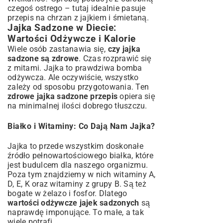
czegoś ostrego – tutaj idealnie pasuje
przepis na chrzan z jajkiem i śmietaną
.
Jajka Sadzone w Diecie:
Wartości Odżywcze i Kalorie
Wiele osób zastanawia się,
czy jajka
sadzone są zdrowe
. Czas rozprawić się
z mitami. Jajka to prawdziwa bomba
odżywcza. Ale oczywiście, wszystko
zależy od sposobu przygotowania. Ten
zdrowe jajka sadzone przepis
opiera się
na minimalnej ilości dobrego tłuszczu.
Białko i Witaminy: Co Dają Nam Jajka?
Jajka to przede wszystkim doskonałe
źródło pełnowartościowego białka, które
jest budulcem dla naszego organizmu.
Poza tym znajdziemy w nich witaminy A,
D, E, K oraz witaminy z grupy B. Są też
bogate w żelazo i fosfor. Dlatego
wartości odżywcze jajek sadzonych
są
naprawdę imponujące. To małe, a tak
wiele potrafi.