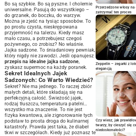
Bo są szybkie. Bo są pyszne. I cholernie
Jajka Sadzone w Diecie: Wartości
Przerzedzone włosy na 
uniwersalne. Pasują do wszystkiego –
Odżywcze i Kalorie
zatrzymać ten proces
do grzanek, do boczku, do warzyw.
Podsumowanie: Twoja Droga do
Można je zjeść na tysiąc sposobów. To
Mistrzostwa w Jajkach Sadzonych
po prostu czysta, nieskrępowana
przyjemność na talerzu. Kiedy masz
mało czasu, a potrzebujesz czegoś
pożywnego, co zrobisz? No właśnie.
Jajka sadzone. To śniadaniowy pewniak,
który nigdy nie zawodzi. Jeśli opanujesz
przepis na idealne jajka sadzone
,
Zeppelin – zegarki z l
zyskasz supermoc na każdy poranek.
elegancją
Sekret Idealnych Jajek
Sadzonych: Co Warto Wiedzieć?
Sekret? Nie ma jednego. To raczej zbiór
małych detali, które składają się na
perfekcyjną całość. Świeżość jajek,
rodzaj tłuszczu, temperatura patelni…
wszystko ma znaczenie. To nie jest
fizyka kwantowa, ale zignorowanie tych
podstaw to prosta droga do kulinarnej
Czy wiesz, jak prawidł
twarzy, by cieszyć się 
katastrofy. Prawda jest taka, że diabeł
niedoskonałości?
tkwi w szczegółach. Kiedy już poznasz te