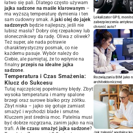
łatwo się pali. Dlatego często używam
jajka sadzone na maśle klarowanym
–
ma wyższą temperaturę dymienia i ten
Lokalizator GPS, monito
sam cudowny smak. A
jaki olej do jajek
zabezpieczenia antykra
sadzonych
będzie najlepszy, jeśli nie
chronić auto?
lubisz masła? Dobry olej rzepakowy lub
słonecznikowy da radę. Oliwa z oliwek?
Też super, ale nada potrawie
charakterystyczny posmak, co nie
każdemu pasuje. Wybór należy do
Ciebie, ale pamiętaj, że to wpłynie na
finalny
przepis na idealne jajka
sadzone
.
Temperatura i Czas Smażenia:
Rozwiązania BIM jako n
Klucz do Sukcesu
architektonicznej
Tutaj najczęściej popełniamy błędy. Zbyt
wysoka temperatura i mamy spalone
brzegi oraz surowe białko przy żółtku.
Zbyt niska – jajko się gotuje zamiast
smażyć i wychodzi blade i smutne.
Kluczem jest średnia moc. Patelnia musi
być dobrze rozgrzana, zanim jajko na nią
trafi. A
ile czasu smażyć jajka sadzone
?
Jak zakupić wydajny ko