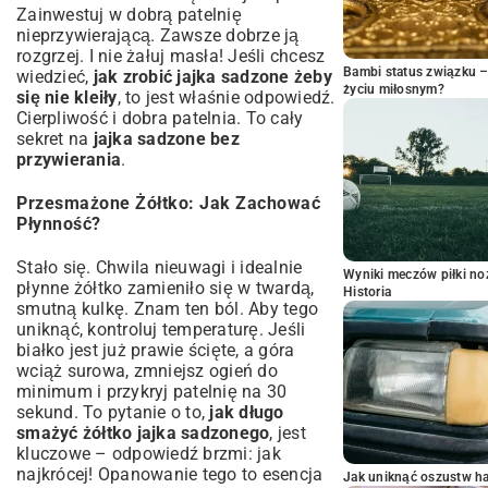
Zainwestuj w dobrą patelnię
nieprzywierającą. Zawsze dobrze ją
rozgrzej. I nie żałuj masła! Jeśli chcesz
Bambi status związku 
wiedzieć,
jak zrobić jajka sadzone żeby
życiu miłosnym?
się nie kleiły
, to jest właśnie odpowiedź.
Cierpliwość i dobra patelnia. To cały
sekret na
jajka sadzone bez
przywierania
.
Przesmażone Żółtko: Jak Zachować
Płynność?
Stało się. Chwila nieuwagi i idealnie
Wyniki meczów piłki noż
płynne żółtko zamieniło się w twardą,
Historia
smutną kulkę. Znam ten ból. Aby tego
uniknąć, kontroluj temperaturę. Jeśli
białko jest już prawie ścięte, a góra
wciąż surowa, zmniejsz ogień do
minimum i przykryj patelnię na 30
sekund. To pytanie o to,
jak długo
smażyć żółtko jajka sadzonego
, jest
kluczowe – odpowiedź brzmi: jak
najkrócej! Opanowanie tego to esencja
Jak uniknąć oszustw h