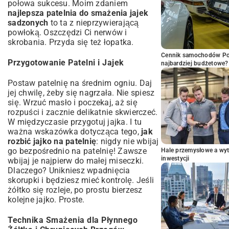
połowa sukcesu. Moim zdaniem
najlepsza patelnia do smażenia jajek
sadzonych
to ta z nieprzywierającą
powłoką. Oszczędzi Ci nerwów i
skrobania. Przyda się też łopatka.
Cennik samochodów Por
Przygotowanie Patelni i Jajek
najbardziej budżetowe?
Postaw patelnię na średnim ogniu. Daj
jej chwilę, żeby się nagrzała. Nie spiesz
się. Wrzuć masło i poczekaj, aż się
rozpuści i zacznie delikatnie skwierczeć.
W międzyczasie przygotuj jajka. I tu
ważna wskazówka dotycząca tego,
jak
rozbić jajko na patelnię
: nigdy nie wbijaj
go bezpośrednio na patelnię! Zawsze
Hale przemysłowe a wyt
inwestycji
wbijaj je najpierw do małej miseczki.
Dlaczego? Unikniesz wpadnięcia
skorupki i będziesz mieć kontrolę. Jeśli
żółtko się rozleje, po prostu bierzesz
kolejne jajko. Proste.
Technika Smażenia dla Płynnego