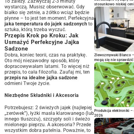
To zależy. Zazwyczaj 2-3 minuty
stosunkowo niskiej cen
wystarczą. Musisz obserwować. Gdy
białko się zetnie, a żółtko wciąż będzie
płynne – to jest ten moment. Perfekcyjna
jaka temperatura do jajek sadzonych
to
sztuka, którą trzeba wyczuć.
Przepis Krok po Kroku: Jak
Usmażyć Perfekcyjne Jajka
Sadzone
Dobra, koniec teorii, czas na praktykę.
Zlewozmywaki Blanco – 
Oto mój niezawodny sposób, który
mogą się nie sprawdzić
dopracowywałam latami. To więcej niż
przepis, to cała filozofia. Zaufaj mi, ten
przepis na idealne jajka sadzone
odmieni Twoje życie.
Niezbędne Składniki i Akcesoria
Potrzebujesz: 2 świeżych jajek (najlepiej
Produkcja elektroniki – 
„zerówek”), łyżki masła klarowanego (lub
2026
innego tłuszczu), szczypty soli i świeżo
mielonego pieprzu. A akcesoria? Przede
wszystkim dobra patelnia. Poważnie, to