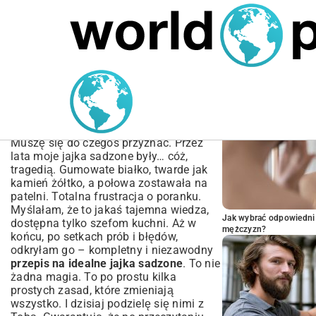
MARIUSZ ŁAMAGA
04.10.2025
SPORT
POPULARNE A
Przepis na Idealne Jajka
Sadzone – Jak Usmażyć
Krok po Kroku
Muszę się do czegoś przyznać. Przez
lata moje jajka sadzone były… cóż,
tragedią. Gumowate białko, twarde jak
kamień żółtko, a połowa zostawała na
patelni. Totalna frustracja o poranku.
Myślałam, że to jakaś tajemna wiedza,
Jak wybrać odpowiedni 
dostępna tylko szefom kuchni. Aż w
mężczyzn?
końcu, po setkach prób i błędów,
odkryłam go – kompletny i niezawodny
przepis na idealne jajka sadzone
. To nie
żadna magia. To po prostu kilka
prostych zasad, które zmieniają
wszystko. I dzisiaj podzielę się nimi z