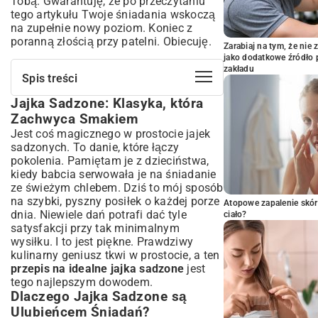
Tobą. Gwarantuję, że po przeczytaniu
tego artykułu Twoje śniadania wskoczą
na zupełnie nowy poziom. Koniec z
poranną złością przy patelni. Obiecuję.
Zarabiaj na tym, że ni
jako dodatkowe źródło 
zakładu
Spis treści
Jajka Sadzone: Klasyka, która
Jajka Sadzone: Klasyka, która Zachwyca
Smakiem
Zachwyca Smakiem
Dlaczego Jajka Sadzone są Ulubieńcem
Jest coś magicznego w prostocie jajek
Śniadań?
sadzonych. To danie, które łączy
Sekret Idealnych Jajek Sadzonych: Co
pokolenia. Pamiętam je z dzieciństwa,
Warto Wiedzieć?
kiedy babcia serwowała je na śniadanie
ze świeżym chlebem. Dziś to mój sposób
Wybór Jajek: Świeżość to Podstawa
na szybki, pyszny posiłek o każdej porze
Tłuszcz Ma Znaczenie: Masło, Olej czy
Atopowe zapalenie skór
dnia. Niewiele dań potrafi dać tyle
Oliwa?
ciało?
satysfakcji przy tak minimalnym
Temperatura i Czas Smażenia: Klucz do
wysiłku. I to jest piękne. Prawdziwy
Sukcesu
kulinarny geniusz tkwi w prostocie, a ten
Przepis Krok po Kroku: Jak Usmażyć
przepis na idealne jajka sadzone
jest
Perfekcyjne Jajka Sadzone
tego najlepszym dowodem.
Częste Błędy i Jak Ich Unikać
Dlaczego Jajka Sadzone są
Wariacje i Pomysły na Podanie Jajek
Ulubieńcem Śniadań?
Sadzonych