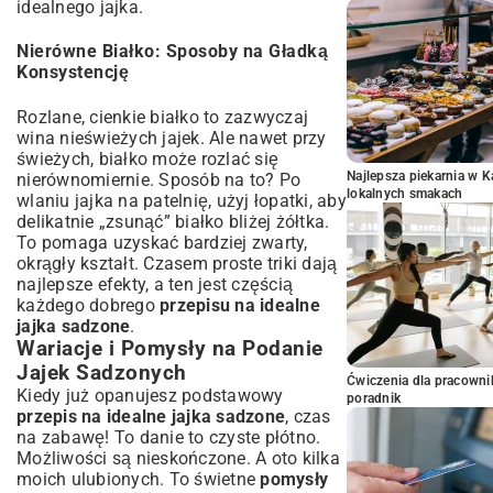
idealnego jajka.
Nierówne Białko: Sposoby na Gładką
Konsystencję
Rozlane, cienkie białko to zazwyczaj
wina nieświeżych jajek. Ale nawet przy
świeżych, białko może rozlać się
Najlepsza piekarnia w 
nierównomiernie. Sposób na to? Po
lokalnych smakach
wlaniu jajka na patelnię, użyj łopatki, aby
delikatnie „zsunąć” białko bliżej żółtka.
To pomaga uzyskać bardziej zwarty,
okrągły kształt. Czasem proste triki dają
najlepsze efekty, a ten jest częścią
każdego dobrego
przepisu na idealne
jajka sadzone
.
Wariacje i Pomysły na Podanie
Jajek Sadzonych
Ćwiczenia dla pracown
Kiedy już opanujesz podstawowy
poradnik
przepis na idealne jajka sadzone
, czas
na zabawę! To danie to czyste płótno.
Możliwości są nieskończone. A oto kilka
moich ulubionych. To świetne
pomysły