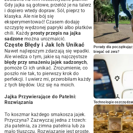
Gdy jajka są gotowe, przełóż je na talerz
i dopiero wtedy dopraw. Sól, pieprz to
klasyka. Ale nie bój się
eksperymentować! Czasem dodaję
szczyptę wędzonej papryki albo płatków
chili. Każdy
prosty przepis na jajka
sadzone
można urozmaicić.
Częste Błędy i Jak Ich Unikać
Porady dla początkując
Nawet najlepszym zdarzają się wpadki.
biegać od zera?
Ale wiedza o tym, jakie są najczęstsze
błędy przy smażeniu jajek sadzonych
,
pomoże Ci ich unikać. Zrozumienie, co
poszło nie tak, to pierwszy krok do
perfekcji. I uwierz mi, przerobiłam każdy
z tych błędów. Ucz się na moich.
Jajka Przywierające do Patelni:
Rozwiązania
Technologie oszczędzan
To koszmar każdego smakosza jajek.
Przyczyna? Zazwyczaj jedna z trzech:
zła patelnia, za zimna patelnia lub za
mało tłuszczu. Rozwiązanie jest proste.