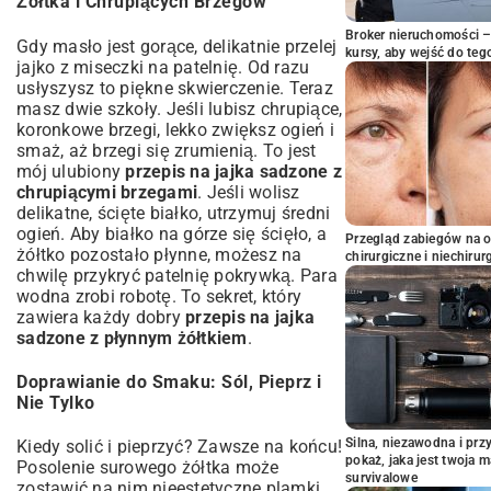
Żółtka i Chrupiących Brzegów
Broker nieruchomości – 
Gdy masło jest gorące, delikatnie przelej
kursy, aby wejść do teg
jajko z miseczki na patelnię. Od razu
usłyszysz to piękne skwierczenie. Teraz
masz dwie szkoły. Jeśli lubisz chrupiące,
koronkowe brzegi, lekko zwiększ ogień i
smaż, aż brzegi się zrumienią. To jest
mój ulubiony
przepis na jajka sadzone z
chrupiącymi brzegami
. Jeśli wolisz
delikatne, ścięte białko, utrzymuj średni
ogień. Aby białko na górze się ścięło, a
Przegląd zabiegów na 
żółtko pozostało płynne, możesz na
chirurgiczne i niechirur
chwilę przykryć patelnię pokrywką. Para
wodna zrobi robotę. To sekret, który
zawiera każdy dobry
przepis na jajka
sadzone z płynnym żółtkiem
.
Doprawianie do Smaku: Sól, Pieprz i
Nie Tylko
Silna, niezawodna i pr
Kiedy solić i pieprzyć? Zawsze na końcu!
pokaż, jaka jest twoja 
Posolenie surowego żółtka może
survivalowe
zostawić na nim nieestetyczne plamki.