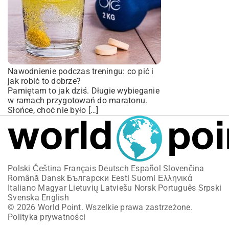
Nawodnienie podczas treningu: co pić i
jak robić to dobrze?
Pamiętam to jak dziś. Długie wybieganie
w ramach przygotowań do maratonu.
Słońce, choć nie było […]
Polski
Čeština
Français
Deutsch
Español
Slovenčina
Română
Dansk
Български
Eesti
Suomi
Ελληνικά
Italiano
Magyar
Lietuvių
Latviešu
Norsk
Português
Srpski
Svenska
English
© 2026 World Point. Wszelkie prawa zastrzeżone.
Polityka prywatności