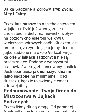
Jajka Sadzone a Zdrowy Tryb Życia:
Mity i Fakty
Przez lata straszono nas cholesterolem
w jajkach. Dziś już wiemy, że ten
cholesterol z diety ma niewielki wpływ
na poziom cholesterolu we krwi u
większości zdrowych osób. Kluczem jest
umiar i to, z czym te jajka jemy. Jedno
jajko sadzone ma około 90 kcal, więc
kalorie w jajkach sadzonych
nie są
przerażające. Podane z warzywami
stanowią świetny, zbilansowany posiłek.
Jeśli opanujesz
jak usmażyć idealne
jajko sadzone
na minimalnej ilości
tłuszczu, będzie to świetny element
zdrowej diety.
Podsumowanie: Twoja Droga do
Mistrzostwa w Jajkach
Sadzonych
Przeszliśmy długą drogę. Od porannej
frustracji do pełnej kontroli nad patelnią.