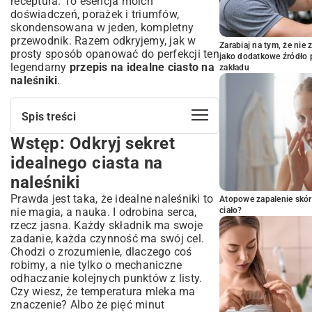
receptura. To esencja moich
doświadczeń, porażek i triumfów,
skondensowana w jeden, kompletny
przewodnik. Razem odkryjemy, jak w
Zarabiaj na tym, że ni
prosty sposób opanować do perfekcji ten
jako dodatkowe źródło 
legendarny
przepis na idealne ciasto na
zakładu
naleśniki
.
Spis treści
Wstęp: Odkryj sekret
Wstęp: Odkryj sekret idealnego ciasta na
naleśniki
idealnego ciasta na
Niezbędne składniki na perfekcyjne
naleśniki
ciasto naleśnikowe
Prawda jest taka, że idealne naleśniki to
Atopowe zapalenie skór
Jaka mąka sprawdzi się najlepiej w
nie magia, a nauka. I odrobina serca,
ciało?
naleśnikach?
rzecz jasna. Każdy składnik ma swoje
Rola mleka, wody i innych płynów w cieście
zadanie, każda czynność ma swój cel.
Znaczenie jajek dla struktury i smaku
Chodzi o zrozumienie, dlaczego coś
Sól i cukier – subtelne, ale kluczowe
robimy, a nie tylko o mechaniczne
dodatki
odhaczanie kolejnych punktów z listy.
Instrukcja krok po kroku: Przygotowanie
Czy wiesz, że temperatura mleka ma
ciasta naleśnikowego
znaczenie? Albo że pięć minut