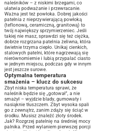
naleśników – z niskimi brzegami, co
ułatwia podważanie i przewracanie.
Ważna jest też powłoka. Dobrej jakości
patelnia z nieprzywierającą powłoką
(teflonową, ceramiczną, granitową) to
twój największy sprzymierzeniec. Jeśli
takiej nie masz, sprawdzi się też ciężka,
dobrze rozgrzana patelnia żeliwna, która
świetnie trzyma ciepło. Unikaj cienkich,
stalowych patelni, które nagrzewają się
nierównomiernie i lubią przypalać ciasto
w jednym miejscu, podczas gdy w innym
jest jeszcze surowe.
Optymalna temperatura
smażenia – klucz do sukcesu
Zbyt niska temperatura sprawi, że
naleśnik będzie się „gotował”, a nie
smażył – wyjdzie blady, gumowaty i
nasiąknie tłuszczem. Zbyt wysoka spali
go z zewnątrz, zanim zdąży się ściąć w
środku. Musisz znaleźć złoty środek.
Jak? Rozgrzej patelnię na średniej mocy
palnika. Przed wylaniem pierwszej porcji