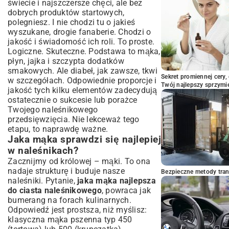
świecie i najszczersze chęci, ale bez
wytrawne
dobrych produktów startowych,
Sekrety idealnego smażenia naleśników
polegniesz. I nie chodzi tu o jakieś
Wybór patelni – która sprawdzi się
wyszukane, drogie fanaberie. Chodzi o
najlepiej?
jakość i świadomość ich roli. To proste.
Optymalna temperatura smażenia – klucz
Logiczne. Skuteczne. Podstawa to mąka,
do sukcesu
płyn, jajka i szczypta dodatków
smakowych. Ale diabeł, jak zawsze, tkwi
Jak uzyskać równomiernie złociste
Sekret promiennej cery,
naleśniki?
w szczegółach. Odpowiednie proporcje i
Twój najlepszy sprzymi
jakość tych kilku elementów zadecydują
Przechowywanie ciasta i gotowych
ostatecznie o sukcesie lub porażce
naleśników
Twojego naleśnikowego
Podsumowanie: Twój przewodnik do
przedsięwzięcia. Nie lekceważ tego
mistrzostwa naleśnikowego
etapu, to naprawdę ważne.
Jaka mąka sprawdzi się najlepiej
w naleśnikach?
Zacznijmy od królowej – mąki. To ona
nadaje strukturę i buduje nasze
Bezpieczne metody trans
naleśniki. Pytanie,
jaka mąka najlepsza
do ciasta naleśnikowego
, powraca jak
bumerang na forach kulinarnych.
Odpowiedź jest prostsza, niż myślisz:
klasyczna mąka pszenna typ 450