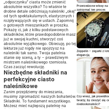
„odpoczynku” ciasta może zmienić
Prawidłowe łączenie suchych i mokrych
Przerzedzone włosy na 
absolutnie wszystko? To właśnie te
składników
zatrzymać ten proces
drobne detale odróżniają naleśniki „okej”
Techniki miksowania – ręcznie czy za
od tych spektakularnych, elastycznych i
pomocą blendera?
rozpływających się w ustach. Zapomnij
Odpoczynek ciasta – czy to naprawdę
o gotowych mieszankach w proszku.
konieczny etap?
Pokażę ci, jak z kilku podstawowych
Najczęstsze błędy i sposoby na ich
składników, które prawdopodobnie masz
unikanie
już w swojej kuchni, stworzyć coś
Jak skorygować zbyt rzadkie lub gęste
absolutnie wyjątkowego. Obiecuję, po tej
ciasto?
lekturze już nigdy nie spojrzysz na
Zeppelin – zegarki z l
Naleśniki przywierają do patelni? Poznaj
naleśniki tak samo. Twoja patelnia
elegancją
rozwiązania!
stanie się sceną, a ty – prawdziwym
mistrzem naleśnikowego rzemiosła.
Problem z dziurkami w cieście – jak temu
zaradzić?
Czas zacząć rewolucję.
Niezbędne składniki na
Kreatywne wariacje idealnego ciasta na
naleśniki
perfekcyjne ciasto
Przepis na ciasto bezglutenowe – dla
naleśnikowe
wrażliwych na gluten
Zanim przejdziemy do mieszania,
Wegańskie naleśniki – smacznie i roślinnie
musimy zgromadzić naszych bohaterów.
Czy wiesz, jak prawidł
Naleśniki na maślance lub kefirze – odkryj
twarzy, by cieszyć się 
Składniki. To fundament wszystkiego.
ich smak
niedoskonałości?
Możesz mieć najlepszą patelnię na
Różnice w cieście na naleśniki słodkie i