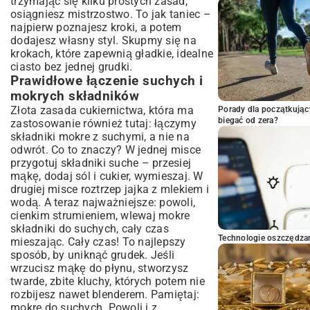
trzymając się kilku prostych zasad,
osiągniesz mistrzostwo. To jak taniec –
najpierw poznajesz kroki, a potem
dodajesz własny styl. Skupmy się na
krokach, które zapewnią gładkie, idealne
ciasto bez jednej grudki.
Prawidłowe łączenie suchych i
mokrych składników
Złota zasada cukiernictwa, która ma
Porady dla początkując
biegać od zera?
zastosowanie również tutaj: łączymy
składniki mokre z suchymi, a nie na
odwrót. Co to znaczy? W jednej misce
przygotuj składniki suche – przesiej
mąkę, dodaj sól i cukier, wymieszaj. W
drugiej misce roztrzep jajka z mlekiem i
wodą. A teraz najważniejsze: powoli,
cienkim strumieniem, wlewaj mokre
składniki do suchych, cały czas
Technologie oszczędzan
mieszając. Cały czas! To najlepszy
sposób, by uniknąć grudek. Jeśli
wrzucisz mąkę do płynu, stworzysz
twarde, zbite kluchy, których potem nie
rozbijesz nawet blenderem. Pamiętaj:
mokre do suchych. Powoli i z