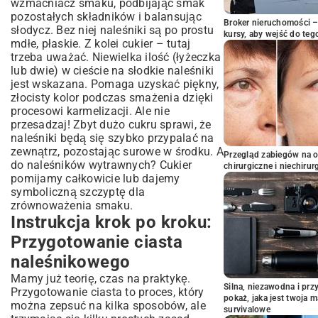
wzmacniacz smaku, podbijając smak
pozostałych składników i balansując
Broker nieruchomości – 
słodycz. Bez niej naleśniki są po prostu
kursy, aby wejść do teg
mdłe, płaskie. Z kolei cukier – tutaj
trzeba uważać. Niewielka ilość (łyżeczka
lub dwie) w cieście na słodkie naleśniki
jest wskazana. Pomaga uzyskać piękny,
złocisty kolor podczas smażenia dzięki
procesowi karmelizacji. Ale nie
przesadzaj! Zbyt dużo cukru sprawi, że
naleśniki będą się szybko przypalać na
zewnątrz, pozostając surowe w środku. A
Przegląd zabiegów na 
do naleśników wytrawnych? Cukier
chirurgiczne i niechirur
pomijamy całkowicie lub dajemy
symboliczną szczyptę dla
zrównoważenia smaku.
Instrukcja krok po kroku:
Przygotowanie ciasta
naleśnikowego
Mamy już teorię, czas na praktykę.
Silna, niezawodna i pr
Przygotowanie ciasta to proces, który
pokaż, jaka jest twoja 
można zepsuć na kilka sposobów, ale
survivalowe