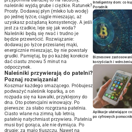
Inteligentny dom: co k
naleśniki wyjdą grube i ciężkie. Ratunek?
Poradnik
Prosty. Dodawaj płyn (mleko lub wodę)
po jednej łyżce, ciągle mieszając, aż
uzyskasz pożądaną konsystencję. A jeśli
jest za rzadkie, leje się jak woda?
Naleśniki będą się rwać i trudno je
będzie przewrócić. Rozwiązanie:
dodawaj po łyżce przesianej mąki,
energicznie mieszając, by nie powstały
grudki. Pamiętaj, by po każdej korekcie
Biznesowe zastosowani
dać ciastu znowu 5 minut na
korzyściach i wdrożeni
odpoczynek.
Naleśniki przywierają do patelni?
Poznaj rozwiązania!
Koszmar każdego smażącego. Próbujesz
podważyć naleśnik łopatką, a on
rozpada się na kawałki, przyklejony do
dna. Oto potencjalni winowajcy. Po
pierwsze: za słabo rozgrzana patelnia.
Aplikacje ułatwiające c
Ciasto wlane na zimną lub letnią
po cyfrowych pomocni
patelnię natychmiast przywiera. Patelnia
musi być gorąca, ale nie dymiąca. Po
drugie: za mało tłuszczu. Nawet na