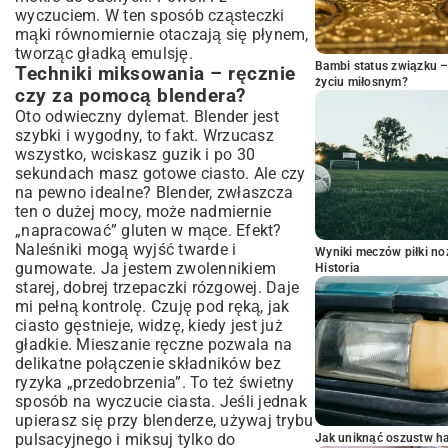
wyczuciem. W ten sposób cząsteczki
mąki równomiernie otaczają się płynem,
tworząc gładką emulsję.
Bambi status związku 
Techniki miksowania – ręcznie
życiu miłosnym?
czy za pomocą blendera?
Oto odwieczny dylemat. Blender jest
szybki i wygodny, to fakt. Wrzucasz
wszystko, wciskasz guzik i po 30
sekundach masz gotowe ciasto. Ale czy
na pewno idealne? Blender, zwłaszcza
ten o dużej mocy, może nadmiernie
„napracować” gluten w mące. Efekt?
Naleśniki mogą wyjść twarde i
Wyniki meczów piłki noż
gumowate. Ja jestem zwolennikiem
Historia
starej, dobrej trzepaczki rózgowej. Daje
mi pełną kontrolę. Czuję pod ręką, jak
ciasto gęstnieje, widzę, kiedy jest już
gładkie. Mieszanie ręczne pozwala na
delikatne połączenie składników bez
ryzyka „przedobrzenia”. To też świetny
sposób na wyczucie ciasta. Jeśli jednak
upierasz się przy blenderze, używaj trybu
pulsacyjnego i miksuj tylko do
Jak uniknąć oszustw h