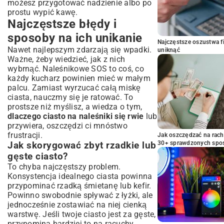
możesz przygotować nadzienie albo po
prostu wypić kawę.
Najczęstsze błędy i
sposoby na ich unikanie
Najczęstsze oszustwa f
Nawet najlepszym zdarzają się wpadki.
uniknąć
Ważne, żeby wiedzieć, jak z nich
wybrnąć. Naleśnikowe SOS to coś, co
każdy kucharz powinien mieć w małym
palcu. Zamiast wyrzucać całą miskę
ciasta, nauczmy się je ratować. To
prostsze niż myślisz, a wiedza o tym,
dlaczego ciasto na naleśniki się rwie
lub
przywiera, oszczędzi ci mnóstwo
frustracji.
Jak oszczędzać na rac
30+ sprawdzonych sp
Jak skorygować zbyt rzadkie lub
gęste ciasto?
To chyba najczęstszy problem.
Konsystencja idealnego ciasta powinna
przypominać rzadką śmietanę lub kefir.
Powinno swobodnie spływać z łyżki, ale
jednocześnie zostawiać na niej cienką
warstwę. Jeśli twoje ciasto jest za gęste,
przypomina bardziej to na racuchy,