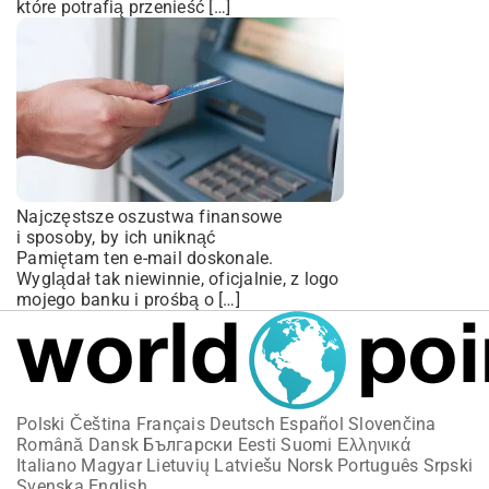
które potrafią przenieść […]
Najczęstsze oszustwa finansowe
i sposoby, by ich uniknąć
Pamiętam ten e-mail doskonale.
Wyglądał tak niewinnie, oficjalnie, z logo
mojego banku i prośbą o […]
Polski
Čeština
Français
Deutsch
Español
Slovenčina
Română
Dansk
Български
Eesti
Suomi
Ελληνικά
Italiano
Magyar
Lietuvių
Latviešu
Norsk
Português
Srpski
Svenska
English