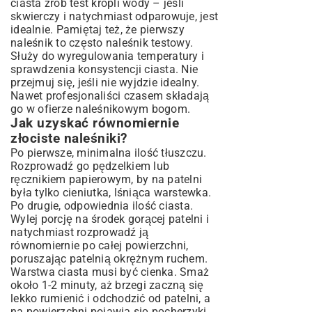
ciasta zrób test kropli wody – jeśli
skwierczy i natychmiast odparowuje, jest
idealnie. Pamiętaj też, że pierwszy
naleśnik to często naleśnik testowy.
Służy do wyregulowania temperatury i
sprawdzenia konsystencji ciasta. Nie
przejmuj się, jeśli nie wyjdzie idealny.
Nawet profesjonaliści czasem składają
go w ofierze naleśnikowym bogom.
Jak uzyskać równomiernie
złociste naleśniki?
Po pierwsze, minimalna ilość tłuszczu.
Rozprowadź go pędzelkiem lub
ręcznikiem papierowym, by na patelni
była tylko cieniutka, lśniąca warstewka.
Po drugie, odpowiednia ilość ciasta.
Wylej porcję na środek gorącej patelni i
natychmiast rozprowadź ją
równomiernie po całej powierzchni,
poruszając patelnią okrężnym ruchem.
Warstwa ciasta musi być cienka. Smaż
około 1-2 minuty, aż brzegi zaczną się
lekko rumienić i odchodzić od patelni, a
na powierzchni pojawią się pęcherzyki