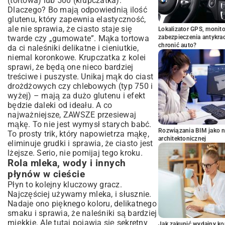
(tortowa) lub 500 (krupczatka).
Dlaczego? Bo mają odpowiednią ilość
glutenu, który zapewnia elastyczność,
ale nie sprawia, że ciasto staje się
Lokalizator GPS, monito
twarde czy „gumowate”. Mąka tortowa
zabezpieczenia antykra
chronić auto?
da ci naleśniki delikatne i cieniutkie,
niemal koronkowe. Krupczatka z kolei
sprawi, że będą one nieco bardziej
treściwe i puszyste. Unikaj mąk do ciast
drożdżowych czy chlebowych (typ 750 i
wyżej) – mają za dużo glutenu i efekt
będzie daleki od ideału. A co
najważniejsze, ZAWSZE przesiewaj
mąkę. To nie jest wymysł starych babć.
Rozwiązania BIM jako n
To prosty trik, który napowietrza mąkę,
architektonicznej
eliminuje grudki i sprawia, że ciasto jest
lżejsze. Serio, nie pomijaj tego kroku.
Rola mleka, wody i innych
płynów w cieście
Płyn to kolejny kluczowy gracz.
Najczęściej używamy mleka, i słusznie.
Nadaje ono pięknego koloru, delikatnego
smaku i sprawia, że naleśniki są bardziej
miękkie. Ale tutaj pojawia się sekretny
Jak zakupić wydajny ko