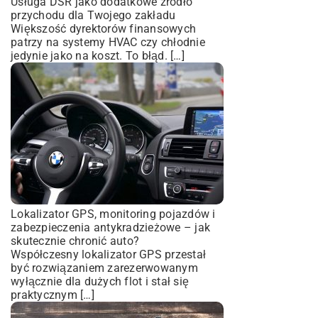
Usługa DSR jako dodatkowe źródło
przychodu dla Twojego zakładu
Większość dyrektorów finansowych
patrzy na systemy HVAC czy chłodnie
jedynie jako na koszt. To błąd. […]
Lokalizator GPS, monitoring pojazdów i
zabezpieczenia antykradzieżowe – jak
skutecznie chronić auto?
Współczesny lokalizator GPS przestał
być rozwiązaniem zarezerwowanym
wyłącznie dla dużych flot i stał się
praktycznym […]