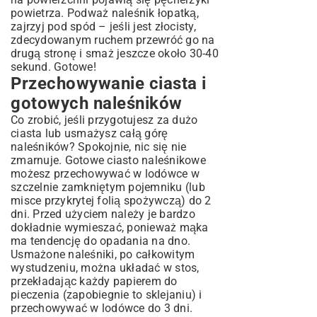
powietrza. Podważ naleśnik łopatką,
zajrzyj pod spód – jeśli jest złocisty,
zdecydowanym ruchem przewróć go na
drugą stronę i smaż jeszcze około 30-40
sekund. Gotowe!
Przechowywanie ciasta i
gotowych naleśników
Co zrobić, jeśli przygotujesz za dużo
ciasta lub usmażysz całą górę
naleśników? Spokojnie, nic się nie
zmarnuje. Gotowe ciasto naleśnikowe
możesz przechowywać w lodówce w
szczelnie zamkniętym pojemniku (lub
misce przykrytej folią spożywczą) do 2
dni. Przed użyciem należy je bardzo
dokładnie wymieszać, ponieważ mąka
ma tendencję do opadania na dno.
Usmażone naleśniki, po całkowitym
wystudzeniu, można układać w stos,
przekładając każdy papierem do
pieczenia (zapobiegnie to sklejaniu) i
przechowywać w lodówce do 3 dni.