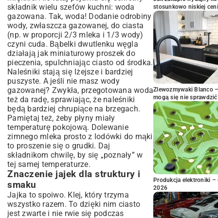
składnik wielu szefów kuchni: woda
stosunkowo niskiej cen
gazowana. Tak, woda! Dodanie odrobiny
wody, zwłaszcza gazowanej, do ciasta
(np. w proporcji 2/3 mleka i 1/3 wody)
czyni cuda. Bąbelki dwutlenku węgla
działają jak miniaturowy proszek do
pieczenia, spulchniając ciasto od środka.
Naleśniki stają się lżejsze i bardziej
puszyste. A jeśli nie masz wody
gazowanej? Zwykła, przegotowana woda
Zlewozmywaki Blanco – 
mogą się nie sprawdzić
też da radę, sprawiając, że naleśniki
będą bardziej chrupiące na brzegach.
Pamiętaj też, żeby płyny miały
temperaturę pokojową. Dolewanie
zimnego mleka prosto z lodówki do mąki
to proszenie się o grudki. Daj
składnikom chwilę, by się „poznały” w
tej samej temperaturze.
Znaczenie jajek dla struktury i
Produkcja elektroniki – 
smaku
2026
Jajka to spoiwo. Klej, który trzyma
wszystko razem. To dzięki nim ciasto
jest zwarte i nie rwie się podczas