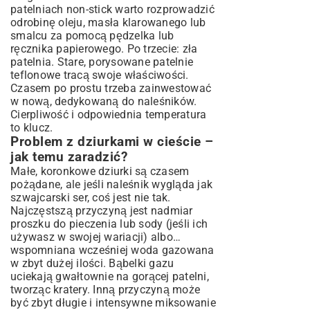
patelniach non-stick warto rozprowadzić
odrobinę oleju, masła klarowanego lub
smalcu za pomocą pędzelka lub
ręcznika papierowego. Po trzecie: zła
patelnia. Stare, porysowane patelnie
teflonowe tracą swoje właściwości.
Czasem po prostu trzeba zainwestować
w nową, dedykowaną do naleśników.
Cierpliwość i odpowiednia temperatura
to klucz.
Problem z dziurkami w cieście –
jak temu zaradzić?
Małe, koronkowe dziurki są czasem
pożądane, ale jeśli naleśnik wygląda jak
szwajcarski ser, coś jest nie tak.
Najczęstszą przyczyną jest nadmiar
proszku do pieczenia lub sody (jeśli ich
używasz w swojej wariacji) albo…
wspomniana wcześniej woda gazowana
w zbyt dużej ilości. Bąbelki gazu
uciekają gwałtownie na gorącej patelni,
tworząc kratery. Inną przyczyną może
być zbyt długie i intensywne miksowanie