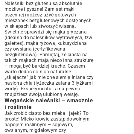
Naleśniki bez glutenu są absolutnie
możliwe i pyszne! Zamiast mąki
pszennej możesz użyć gotowych
mieszanek bezglutenowych dostępnych
w sklepach lub stworzyć własną.
Świetnie sprawdzi się mąka gryczana
(idealna do naleśników wytrawnych, tzw.
galettes), mąka ryżowa, kukurydziana
czy owsiana (certyfikowana
bezglutenowa). Pamiętaj, że ciasta na
takich mąkach mają nieco inną strukturę
– mogą być bardziej kruche. Czasem
warto dodać do nich naturalne
„sklejacze” jak mielone siemię lniane czy
nasiona chia (łyżeczka zalana 3 łyżkami
wody). Eksperymentuj, a na pewno
znajdziesz swoją ulubioną wersję.
Wegańskie naleśniki – smacznie
i roślinnie
Jak zrobić ciasto bez mleka i jajek? To
proste! Mleko krowie zastąp dowolnym
napojem roślinnym – sojowym,
owsianym, migdałowym czy