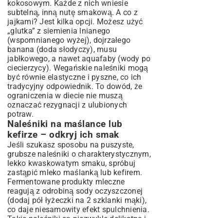
kokosowym. Każde z nich wniesie
subtelną, inną nutę smakową. A co z
jajkami? Jest kilka opcji. Możesz użyć
„glutka” z siemienia lnianego
(wspomnianego wyżej), dojrzałego
banana (doda słodyczy), musu
jabłkowego, a nawet aquafaby (wody po
ciecierzycy). Wegańskie naleśniki mogą
być równie elastyczne i pyszne, co ich
tradycyjny odpowiednik. To dowód, że
ograniczenia w diecie nie muszą
oznaczać rezygnacji z ulubionych
potraw.
Naleśniki na maślance lub
kefirze – odkryj ich smak
Jeśli szukasz sposobu na puszyste,
grubsze naleśniki o charakterystycznym,
lekko kwaskowatym smaku, spróbuj
zastąpić mleko maślanką lub kefirem.
Fermentowane produkty mleczne
reagują z odrobiną sody oczyszczonej
(dodaj pół łyżeczki na 2 szklanki mąki),
co daje niesamowity efekt spulchnienia.