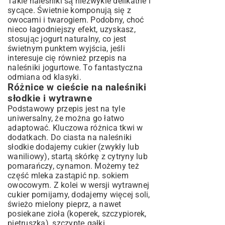
Takie naleśniki są niezwykle delikatne i
sycące. Świetnie komponują się z
owocami i twarogiem. Podobny, choć
nieco łagodniejszy efekt, uzyskasz,
stosując jogurt naturalny, co jest
świetnym punktem wyjścia, jeśli
interesuje cię również
przepis na
naleśniki jogurtowe
. To fantastyczna
odmiana od klasyki.
Różnice w cieście na naleśniki
słodkie i wytrawne
Podstawowy przepis jest na tyle
uniwersalny, że można go łatwo
adaptować. Kluczowa różnica tkwi w
dodatkach. Do ciasta na naleśniki
słodkie dodajemy cukier (zwykły lub
waniliowy), startą skórkę z cytryny lub
pomarańczy, cynamon. Możemy też
część mleka zastąpić np. sokiem
owocowym. Z kolei w wersji wytrawnej
cukier pomijamy, dodajemy więcej soli,
świeżo mielony pieprz, a nawet
posiekane zioła (koperek, szczypiorek,
pietruszka), szczyptę gałki