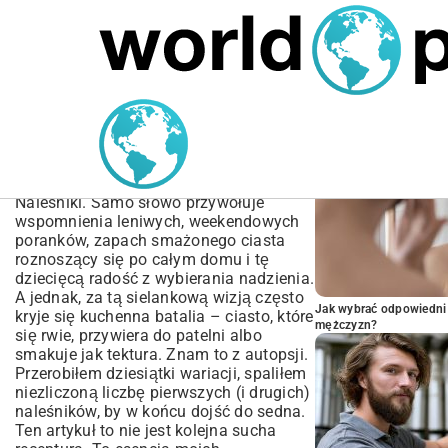
MARIUSZ ŁAMAGA
05.10.2025
BIZNES
POPULARNE A
Przepis na idealne ciasto
na naleśniki – Poradnik
krok po kroku
Naleśniki. Samo słowo przywołuje
wspomnienia leniwych, weekendowych
poranków, zapach smażonego ciasta
roznoszący się po całym domu i tę
dziecięcą radość z wybierania nadzienia.
A jednak, za tą sielankową wizją często
Jak wybrać odpowiedni 
kryje się kuchenna batalia – ciasto, które
mężczyzn?
się rwie, przywiera do patelni albo
smakuje jak tektura. Znam to z autopsji.
Przerobiłem dziesiątki wariacji, spaliłem
niezliczoną liczbę pierwszych (i drugich)
naleśników, by w końcu dojść do sedna.
Ten artykuł to nie jest kolejna sucha