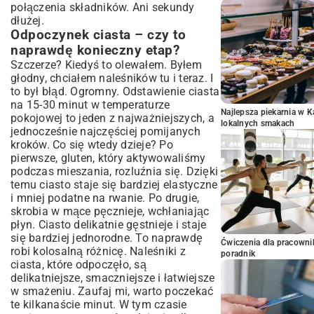
połączenia składników. Ani sekundy
dłużej.
Odpoczynek ciasta – czy to
naprawdę konieczny etap?
Szczerze? Kiedyś to olewałem. Byłem
głodny, chciałem naleśników tu i teraz. I
to był błąd. Ogromny. Odstawienie ciasta
na 15-30 minut w temperaturze
Najlepsza piekarnia w 
pokojowej to jeden z najważniejszych, a
lokalnych smakach
jednocześnie najczęściej pomijanych
kroków. Co się wtedy dzieje? Po
pierwsze, gluten, który aktywowaliśmy
podczas mieszania, rozluźnia się. Dzięki
temu ciasto staje się bardziej elastyczne
i mniej podatne na rwanie. Po drugie,
skrobia w mące pęcznieje, wchłaniając
płyn. Ciasto delikatnie gęstnieje i staje
się bardziej jednorodne. To naprawdę
Ćwiczenia dla pracown
robi kolosalną różnicę. Naleśniki z
poradnik
ciasta, które odpoczęło, są
delikatniejsze, smaczniejsze i łatwiejsze
w smażeniu. Zaufaj mi, warto poczekać
te kilkanaście minut. W tym czasie