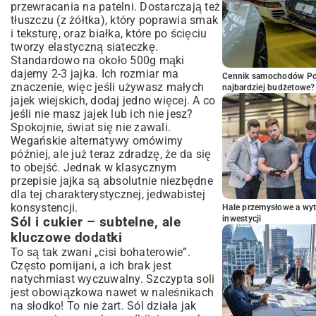
przewracania na patelni. Dostarczają też
tłuszczu (z żółtka), który poprawia smak
i teksturę, oraz białka, które po ścięciu
tworzy elastyczną siateczkę.
Standardowo na około 500g mąki
dajemy 2-3 jajka. Ich rozmiar ma
Cennik samochodów Por
znaczenie, więc jeśli używasz małych
najbardziej budżetowe?
jajek wiejskich, dodaj jedno więcej. A co
jeśli nie masz jajek lub ich nie jesz?
Spokojnie, świat się nie zawali.
Wegańskie alternatywy omówimy
później, ale już teraz zdradzę, że da się
to obejść. Jednak w klasycznym
przepisie jajka są absolutnie niezbędne
dla tej charakterystycznej, jedwabistej
konsystencji.
Hale przemysłowe a wyt
inwestycji
Sól i cukier – subtelne, ale
kluczowe dodatki
To są tak zwani „cisi bohaterowie”.
Często pomijani, a ich brak jest
natychmiast wyczuwalny. Szczypta soli
jest obowiązkowa nawet w naleśnikach
na słodko! To nie żart. Sól działa jak