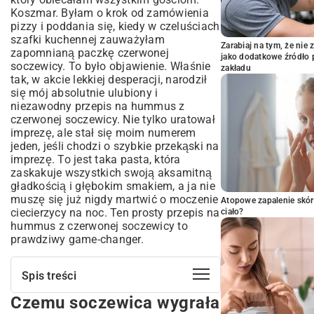
Koszmar. Byłam o krok od zamówienia
pizzy i poddania się, kiedy w czeluściach
szafki kuchennej zauważyłam
Zarabiaj na tym, że ni
zapomnianą paczkę czerwonej
jako dodatkowe źródło 
soczewicy. To było objawienie. Właśnie
zakładu
tak, w akcie lekkiej desperacji, narodził
się mój absolutnie ulubiony i
niezawodny przepis na hummus z
czerwonej soczewicy. Nie tylko uratował
imprezę, ale stał się moim numerem
jeden, jeśli chodzi o
szybkie przekąski na
imprezę
. To jest taka pasta, która
zaskakuje wszystkich swoją aksamitną
gładkością i głębokim smakiem, a ja nie
muszę się już nigdy martwić o moczenie
Atopowe zapalenie skór
ciecierzycy na noc. Ten prosty przepis na
ciało?
hummus z czerwonej soczewicy to
prawdziwy game-changer.
Spis treści
Czemu soczewica wygrała
Czemu soczewica wygrała z ciecierzycą
w moim domu?