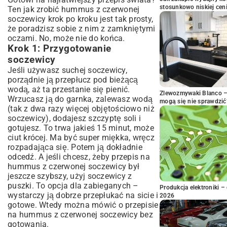
stosunkowo niskiej cen
Ten jak zrobić hummus z czerwonej
soczewicy krok po kroku jest tak prosty,
że poradzisz sobie z nim z zamkniętymi
oczami. No, może nie do końca.
Krok 1: Przygotowanie
soczewicy
Jeśli używasz suchej soczewicy,
porządnie ją przepłucz pod bieżącą
wodą, aż ta przestanie się pienić.
Zlewozmywaki Blanco – 
Wrzucasz ją do garnka, zalewasz wodą
mogą się nie sprawdzić
(tak z dwa razy więcej objętościowo niż
soczewicy), dodajesz szczyptę soli i
gotujesz. To trwa jakieś 15 minut, może
ciut krócej. Ma być super miękka, wręcz
rozpadająca się. Potem ją dokładnie
odcedź. A jeśli chcesz, żeby przepis na
hummus z czerwonej soczewicy był
jeszcze szybszy, użyj soczewicy z
puszki. To opcja dla zabieganych –
Produkcja elektroniki – 
wystarczy ją dobrze przepłukać na sicie i
2026
gotowe. Wtedy można mówić o przepisie
na hummus z czerwonej soczewicy bez
gotowania.