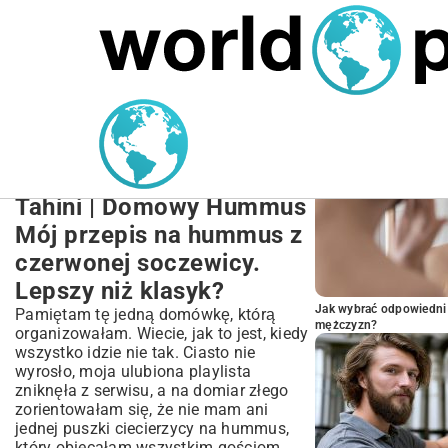
MARIUSZ ŁAMAGA
24.09.2025
NIERUCHOMOŚCI
POPULARNE A
Przepis na Hummus z
Czerwonej Soczewicy:
Szybki, Wegański i Bez
Tahini | Domowy Hummus
Mój przepis na hummus z
czerwonej soczewicy.
Lepszy niż klasyk?
Jak wybrać odpowiedni 
Pamiętam tę jedną domówkę, którą
mężczyzn?
organizowałam. Wiecie, jak to jest, kiedy
wszystko idzie nie tak. Ciasto nie
wyrosło, moja ulubiona playlista
zniknęła z serwisu, a na domiar złego
zorientowałam się, że nie mam ani
jednej puszki ciecierzycy na hummus,
który obiecałam wszystkim gościom.