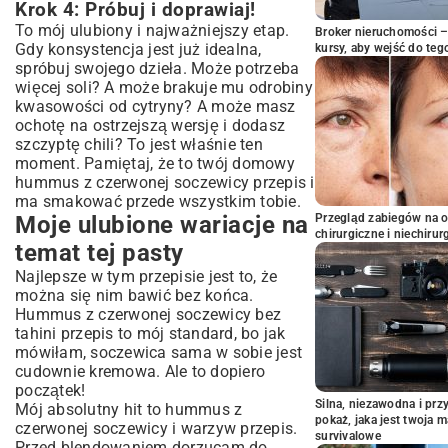
Krok 4: Próbuj i doprawiaj!
To mój ulubiony i najważniejszy etap.
Broker nieruchomości – 
Gdy konsystencja jest już idealna,
kursy, aby wejść do teg
spróbuj swojego dzieła. Może potrzeba
więcej soli? A może brakuje mu odrobiny
kwasowości od cytryny? A może masz
ochotę na ostrzejszą wersję i dodasz
szczyptę chili? To jest właśnie ten
moment. Pamiętaj, że to twój domowy
hummus z czerwonej soczewicy przepis i
ma smakować przede wszystkim tobie.
Moje ulubione wariacje na
Przegląd zabiegów na 
chirurgiczne i niechirur
temat tej pasty
Najlepsze w tym przepisie jest to, że
można się nim bawić bez końca.
Hummus z czerwonej soczewicy bez
tahini przepis to mój standard, bo jak
mówiłam, soczewica sama w sobie jest
cudownie kremowa. Ale to dopiero
początek!
Silna, niezawodna i pr
Mój absolutny hit to hummus z
pokaż, jaka jest twoja 
czerwonej soczewicy i warzyw przepis.
survivalowe
Przed blendowaniem dorzucam do