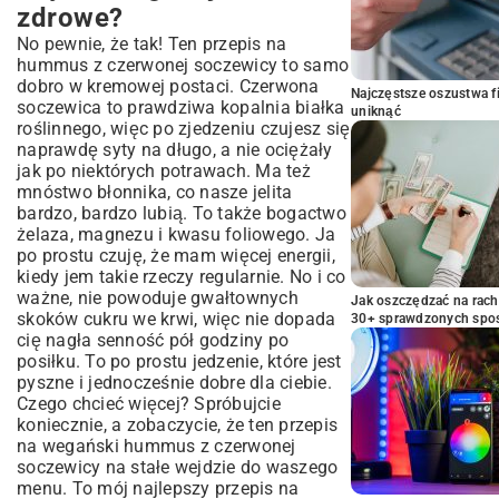
zdrowe?
No pewnie, że tak! Ten przepis na
hummus z czerwonej soczewicy to samo
dobro w kremowej postaci. Czerwona
Najczęstsze oszustwa f
soczewica to prawdziwa kopalnia białka
uniknąć
roślinnego, więc po zjedzeniu czujesz się
naprawdę syty na długo, a nie ociężały
jak po niektórych potrawach. Ma też
mnóstwo błonnika, co nasze jelita
bardzo, bardzo lubią. To także bogactwo
żelaza, magnezu i kwasu foliowego. Ja
po prostu czuję, że mam więcej energii,
kiedy jem takie rzeczy regularnie. No i co
ważne, nie powoduje gwałtownych
Jak oszczędzać na rac
skoków cukru we krwi, więc nie dopada
30+ sprawdzonych sp
cię nagła senność pół godziny po
posiłku. To po prostu jedzenie, które jest
pyszne i jednocześnie dobre dla ciebie.
Czego chcieć więcej? Spróbujcie
koniecznie, a zobaczycie, że ten przepis
na wegański hummus z czerwonej
soczewicy na stałe wejdzie do waszego
menu. To mój najlepszy przepis na