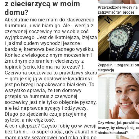
z ciecierzycą w moim
Składniki, czyli co musisz mieć (a
Przerzedzone włosy na 
domu?
pewnie masz)
zatrzymać ten proces
Absolutnie nic nie mam do klasycznego
Jak zrobić hummus z czerwonej
hummusu, uwielbiam go. Ale… wersja z
soczewicy – prościej się nie da
czerwonej soczewicy ma w sobie coś
Krok 1: Przygotowanie soczewicy
wyjątkowego. Jest delikatniejsza, lżejsza
Krok 2: Czas na blender!
i jakimś cudem wychodzi jeszcze
Krok 3: Konsystencja to klucz
bardziej kremowa bez żadnego wysiłku.
Koniec z wielogodzinnym moczeniem i
Krok 4: Próbuj i doprawiaj!
żmudnym obieraniem ciecierzycy z
Moje ulubione wariacje na temat tej
Zeppelin – zegarki z l
łupinek (serio, kto ma na to czas?!).
pasty
elegancją
Czerwona soczewica to prawdziwy skarb
Z czym to jeść? Moje sprawdzone
– gotuje się ją w dosłownie kwadrans i
pomysły
jest po brzegi napakowana białkiem. To
wszystko sprawia, że ten domowy
Przechowywanie (jeśli cokolwiek
przepis na hummus z czerwonej
zostanie)
soczewicy jest nie tylko obłędnie pyszny,
Czy to w ogóle jest zdrowe?
ale też naprawdę sycący i odżywczy.
Długo po zjedzeniu czuję przyjemną
sytość, a nie ciężkość.
Czy wiesz, jak prawidł
A co najlepsze? Często robię go w wersji
twarzy, by cieszyć się 
bez tahini. To super opcja, gdy akurat nie
niedoskonałości?
mam pasty sezamowej pod ręką albo po