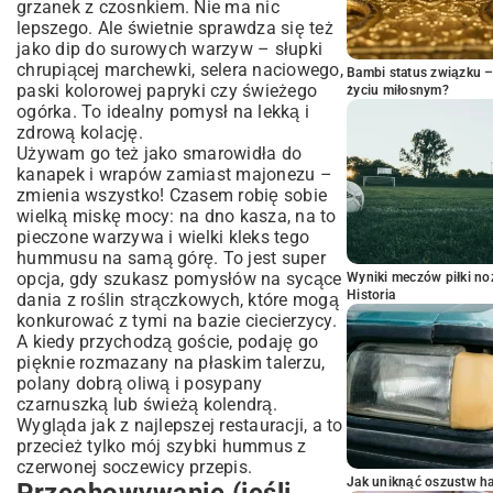
grzanek z czosnkiem. Nie ma nic
lepszego. Ale świetnie sprawdza się też
jako dip do surowych warzyw – słupki
chrupiącej marchewki, selera naciowego,
Bambi status związku 
paski kolorowej papryki czy świeżego
życiu miłosnym?
ogórka. To idealny pomysł na lekką i
zdrową kolację
.
Używam go też jako smarowidła do
kanapek i wrapów zamiast majonezu –
zmienia wszystko! Czasem robię sobie
wielką miskę mocy: na dno kasza, na to
pieczone warzywa i wielki kleks tego
hummusu na samą górę. To jest super
opcja, gdy szukasz pomysłów na sycące
Wyniki meczów piłki noż
Historia
dania z roślin strączkowych, które mogą
konkurować z tymi na bazie
ciecierzycy
.
A kiedy przychodzą goście, podaję go
pięknie rozmazany na płaskim talerzu,
polany dobrą oliwą i posypany
czarnuszką lub świeżą kolendrą.
Wygląda jak z najlepszej restauracji, a to
przecież tylko mój szybki hummus z
czerwonej soczewicy przepis.
Jak uniknąć oszustw h