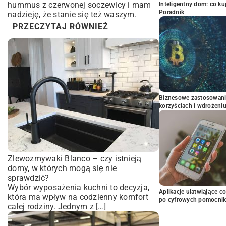
hummus z czerwonej soczewicy i mam
Inteligentny dom: co k
Poradnik
nadzieję, że stanie się też waszym.
PRZECZYTAJ RÓWNIEŻ
Biznesowe zastosowani
korzyściach i wdrożeni
Zlewozmywaki Blanco – czy istnieją
domy, w których mogą się nie
sprawdzić?
Wybór wyposażenia kuchni to decyzja,
Aplikacje ułatwiające c
która ma wpływ na codzienny komfort
po cyfrowych pomocni
całej rodziny. Jednym z […]