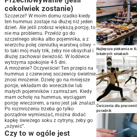
Przechowywanie (jeśli
cokolwiek zostanie)
Szczerze? W moim domu rzadko kiedy
ten hummus zostaje na dłużej niż jeden
dzień. Ale jeśli zrobisz większą porcję, to
nie ma problemu. Przełóż go do
szczelnego słoika albo pojemnika, a z
wierzchu polej cieniutką warstwą oliwy –
Najlepsza piekarnia w 
to taki mój mały trik, żeby nie obsychał i
lokalnych smakach
dłużej zachował świeżość. W lodówce
wytrzyma spokojnie 4-5 dni.
A mrożenie? Oczywiście! Ten przepis na
hummus z czerwonej soczewicy świetnie
znosi mrożenie. Dzielę go na mniejsze
porcje, wkładam do woreczków lub
małych pojemników i zamrażam. Kiedy
mam ochotę na hummus, wyciągam
porcję wieczorem, a rano jest jak znalazł.
Ćwiczenia dla pracown
Po rozmrożeniu trzeba go tylko
poradnik
porządnie wymieszać, można dodać
kapkę świeżego soku z cytryny, żeby go
„ożywić”.
Czy to w ogóle jest