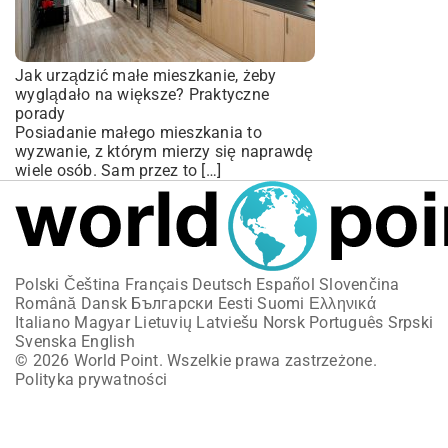
Jak urządzić małe mieszkanie, żeby
wyglądało na większe? Praktyczne
porady
Posiadanie małego mieszkania to
wyzwanie, z którym mierzy się naprawdę
wiele osób. Sam przez to […]
Polski
Čeština
Français
Deutsch
Español
Slovenčina
Română
Dansk
Български
Eesti
Suomi
Ελληνικά
Italiano
Magyar
Lietuvių
Latviešu
Norsk
Português
Srpski
Svenska
English
© 2026 World Point. Wszelkie prawa zastrzeżone.
Polityka prywatności