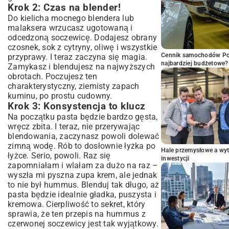
Krok 2: Czas na blender!
Do kielicha mocnego blendera lub
malaksera wrzucasz ugotowaną i
odcedzoną soczewicę. Dodajesz obrany
czosnek, sok z cytryny, oliwę i wszystkie
Cennik samochodów Por
przyprawy. I teraz zaczyna się magia.
najbardziej budżetowe?
Zamykasz i blendujesz na najwyższych
obrotach. Poczujesz ten
charakterystyczny, ziemisty zapach
kuminu, po prostu cudowny.
Krok 3: Konsystencja to klucz
Na początku pasta będzie bardzo gęsta,
wręcz zbita. I teraz, nie przerywając
blendowania, zaczynasz powoli dolewać
zimną wodę. Rób to dosłownie łyżka po
Hale przemysłowe a wyt
łyżce. Serio, powoli. Raz się
inwestycji
zapomniałam i wlałam za dużo na raz –
wyszła mi pyszna zupa krem, ale jednak
to nie był hummus. Blenduj tak długo, aż
pasta będzie idealnie gładka, puszysta i
kremowa. Cierpliwość to sekret, który
sprawia, że ten przepis na hummus z
czerwonej soczewicy jest tak wyjątkowy.