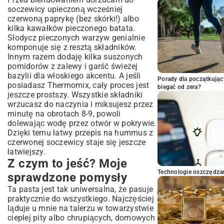
soczewicy upieczoną wcześniej
czerwoną paprykę (bez skórki!) albo
kilka kawałków pieczonego batata.
Słodycz pieczonych warzyw genialnie
komponuje się z resztą składników.
Innym razem dodaję kilka suszonych
pomidorów z zalewy i garść świeżej
bazylii dla włoskiego akcentu. A jeśli
Porady dla początkując
posiadasz Thermomix, cały proces jest
biegać od zera?
jeszcze prostszy. Wszystkie składniki
wrzucasz do naczynia i miksujesz przez
minutę na obrotach 8-9, powoli
dolewając wodę przez otwór w pokrywie.
Dzięki temu łatwy przepis na hummus z
czerwonej soczewicy staje się jeszcze
łatwiejszy.
Z czym to jeść? Moje
Technologie oszczędzan
sprawdzone pomysły
Ta pasta jest tak uniwersalna, że pasuje
praktycznie do wszystkiego. Najczęściej
ląduje u mnie na talerzu w towarzystwie
ciepłej pity albo chrupiących, domowych