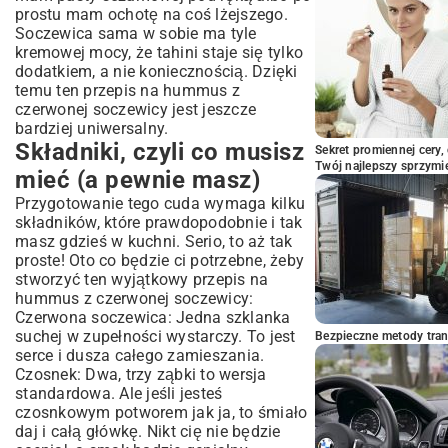
prostu mam ochotę na coś lżejszego.
Soczewica sama w sobie ma tyle
kremowej mocy, że tahini staje się tylko
dodatkiem, a nie koniecznością. Dzięki
temu ten przepis na hummus z
czerwonej soczewicy jest jeszcze
bardziej uniwersalny.
Składniki, czyli co musisz
Sekret promiennej cery,
Twój najlepszy sprzymi
mieć (a pewnie masz)
Przygotowanie tego cuda wymaga kilku
składników, które prawdopodobnie i tak
masz gdzieś w kuchni. Serio, to aż tak
proste! Oto co będzie ci potrzebne, żeby
stworzyć ten wyjątkowy przepis na
hummus z czerwonej soczewicy:
Czerwona soczewica: Jedna szklanka
suchej w zupełności wystarczy. To jest
Bezpieczne metody trans
serce i dusza całego zamieszania.
Czosnek: Dwa, trzy ząbki to wersja
standardowa. Ale jeśli jesteś
czosnkowym potworem jak ja, to śmiało
daj i całą główkę. Nikt cię nie będzie