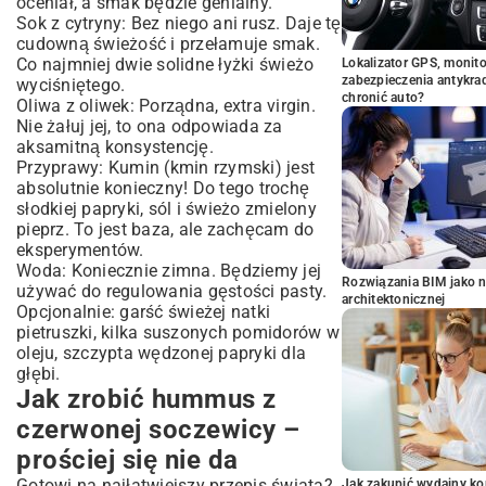
oceniał, a smak będzie genialny.
Sok z cytryny: Bez niego ani rusz. Daje tę
cudowną świeżość i przełamuje smak.
Co najmniej dwie solidne łyżki świeżo
Lokalizator GPS, monito
zabezpieczenia antykra
wyciśniętego.
chronić auto?
Oliwa z oliwek: Porządna, extra virgin.
Nie żałuj jej, to ona odpowiada za
aksamitną konsystencję.
Przyprawy: Kumin (kmin rzymski) jest
absolutnie konieczny! Do tego trochę
słodkiej papryki, sól i świeżo zmielony
pieprz. To jest baza, ale zachęcam do
eksperymentów.
Woda: Koniecznie zimna. Będziemy jej
Rozwiązania BIM jako n
używać do regulowania gęstości pasty.
architektonicznej
Opcjonalnie: garść świeżej natki
pietruszki, kilka suszonych pomidorów w
oleju, szczypta wędzonej papryki dla
głębi.
Jak zrobić hummus z
czerwonej soczewicy –
prościej się nie da
Gotowi na najłatwiejszy przepis świata?
Jak zakupić wydajny ko