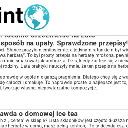
 Idealne Orzeźwienie na Lato
sposób na upały. Sprawdzone przepisy
i. Słońce prażyło niemiłosiernie, a jedynym ratunkiem był wie
 herbatą”. To był prosty przepis na herbatę mrożoną, pewni
dla mnie smakował jak ambrozja. Dziś, kiedy żar leje się z ni
 rodziny. Lata praktyki nauczyły mnie, że ten przepis na her
naprawdę w ogóle nie gaszą pragnienia. Dlatego chcę się z wa
dę chłodzi i smakuje. To naprawdę proste, a najlepsze jest to,
, tworząc własne, niepowtarzalne kompozycje.
rawda o domowej ice tea
e tea
ch z „ice tea” w sklepie? Lista składników jest często dłuższa n
biąc herbatę w domu, masz pełną kontrolę. To ty decydujesz,