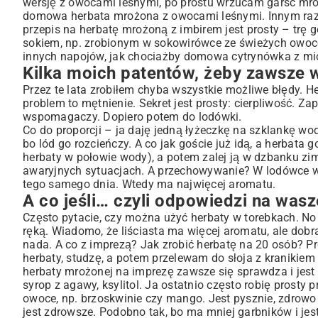
wersję z owocami leśnymi, po prostu wrzucam garść mroż
domowa herbata mrożona z owocami leśnymi. Innym razem
przepis na herbatę mrożoną z imbirem jest prosty – trę 
sokiem, np. zrobionym w sokowirówce ze świeżych owoców
innych napojów, jak chociażby
domowa cytrynówka z mio
Kilka moich patentów, żeby zawsze 
Przez te lata zrobiłem chyba wszystkie możliwe błędy. H
problem to mętnienie. Sekret jest prosty: cierpliwość.
wspomagaczy. Dopiero potem do lodówki.
Co do proporcji – ja daję jedną łyżeczkę na szklankę wod
bo lód go rozcieńczy. A co jak goście już idą, a herbata
herbaty w połowie wody), a potem zalej ją w dzbanku zim
awaryjnych sytuacjach. A przechowywanie? W lodówce w z
tego samego dnia. Wtedy ma najwięcej aromatu.
A co jeśli… czyli odpowiedzi na wasz
Często pytacie, czy można użyć herbaty w torebkach. No 
ręką. Wiadomo, że liściasta ma więcej aromatu, ale dobr
nada. A co z imprezą? Jak zrobić herbatę na 20 osób? P
herbaty, studzę, a potem przelewam do słoja z kranikiem i
herbaty mrożonej na imprezę zawsze się sprawdza i jest 
syrop z agawy, ksylitol. Ja ostatnio często robię prosty 
owoce, np. brzoskwinie czy mango. Jest pysznie, zdrowo i
jest zdrowsze. Podobno tak, bo ma mniej garbników i jest 