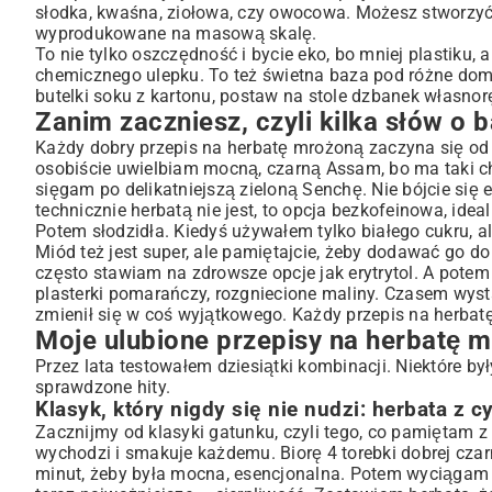
słodka, kwaśna, ziołowa, czy owocowa. Możesz stworzyć i
Klasyk, który nigdy się nie nudzi: herbata z cytryną
wyprodukowane na masową skalę.
Zielona herbata z miętą i limonką – totalne orzeźwienie
To nie tylko oszczędność i bycie eko, bo mniej plastiku,
Brzoskwiniowy zawrót głowy
chemicznego ulepku. To też świetna baza pod różne
domo
butelki soku z kartonu, postaw na stole dzbanek własnor
Cold Brew, czyli coś dla cierpliwych
Zanim zaczniesz, czyli kilka słów o b
Co jeszcze można wymyślić?
Każdy dobry przepis na herbatę mrożoną zaczyna się od 
Kilka moich patentów, żeby zawsze wyszło
osobiście uwielbiam mocną, czarną Assam, bo ma taki char
A co jeśli… czyli odpowiedzi na wasze pytania
sięgam po delikatniejszą zieloną Senchę. Nie bójcie się
technicznie herbatą nie jest, to opcja bezkofeinowa, idea
Potem słodzidła. Kiedyś używałem tylko białego cukru, a
Miód też jest super, ale pamiętajcie, żeby dodawać go do
często stawiam na zdrowsze opcje jak erytrytol. A potem 
plasterki pomarańczy, rozgniecione maliny. Czasem wyst
zmienił się w coś wyjątkowego. Każdy przepis na herbat
Moje ulubione przepisy na herbatę 
Przez lata testowałem dziesiątki kombinacji. Niektóre był
sprawdzone hity.
Klasyk, który nigdy się nie nudzi: herbata z c
Zacznijmy od klasyki gatunku, czyli tego, co pamiętam z
wychodzi i smakuje każdemu. Biorę 4 torebki dobrej czarne
minut, żeby była mocna, esencjonalna. Potem wyciągam tor