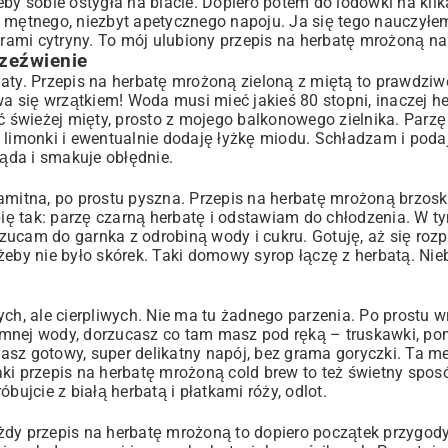
by sobie ostygła na blacie. Dopiero potem do lodówki na kilk
o mętnego, niezbyt apetycznego napoju. Ja się tego nauczył
trami cytryny. To mój ulubiony przepis na herbatę mrożoną na
rzeźwienie
limaty. Przepis na herbatę mrożoną zieloną z miętą to prawdz
wa się wrzątkiem! Woda musi mieć jakieś 80 stopni, inaczej h
świeżej mięty, prosto z mojego balkonowego zielnika. Parzę 
 limonki i ewentualnie dodaję łyżkę miodu. Schładzam i poda
ląda i smakuje obłędnie.
aksamitna, po prostu pyszna. Przepis na herbatę mrożoną brzo
bię tak: parzę czarną herbatę i odstawiam do chłodzenia. W t
wrzucam do garnka z odrobiną wody i cukru. Gotuję, aż się ro
żeby nie było skórek. Taki domowy syrop łączę z herbatą. Nie
ych, ale cierpliwych. Nie ma tu żadnego parzenia. Po prostu 
 zimnej wody, dorzucasz co tam masz pod ręką – truskawki, po
sz gotowy, super delikatny napój, bez grama goryczki. Ta me
ki przepis na herbatę mrożoną cold brew to też świetny sposó
bujcie z białą herbatą i płatkami róży, odlot.
żdy przepis na herbatę mrożoną to dopiero początek przygod