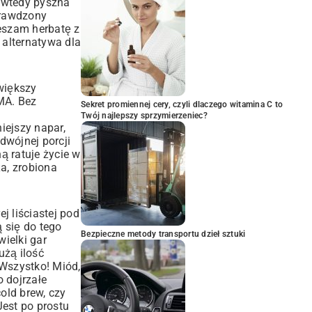
e wtedy pyszna
prawdzony
ieszam herbatę z
 alternatywa dla
większy
MA. Bez
Sekret promiennej cery, czyli dlaczego witamina C to
Twój najlepszy sprzymierzeniec?
iejszy napar,
dwójnej porcji
ą ratuje życie w
a, zrobiona
j liściastej pod
 się do tego
Bezpieczne metody transportu dzieł sztuki
ielki gar
użą ilość
 Wszystko! Miód,
o dojrzałe
old brew, czy
Jest po prostu