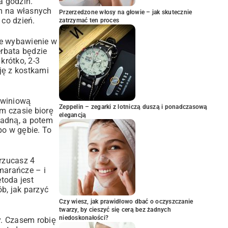
a godzin.
em na własnych
Przerzedzone włosy na głowie – jak skutecznie
 co dzień.
zatrzymać ten proces
iwe wybawienie w
erbata będzie
krótko, 2-3
ję z kostkami
skwiniową
Zeppelin – zegarki z lotniczą duszą i ponadczasową
ym czasie biorę
elegancją
zpadną, a potem
bo w gębie. To
wrzucasz 4
marańcze – i
toda jest
b, jak parzyć
Czy wiesz, jak prawidłowo dbać o oczyszczanie
twarzy, by cieszyć się cerą bez żadnych
niedoskonałości?
y. Czasem robię