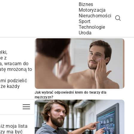
Biznes
Motoryzacja
Nieruchomości
Sport
Technologie
POPULARNE ARTYKUŁY
Uroda
!
lki,
e z
eba, wracam do
batę mrożoną to
mi podzielić
 że każdy
Jak wybrać odpowiedni krem do twarzy dla
mężczyzn?
iż moja lista
 czy ma być