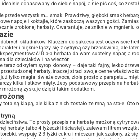
dealnie dopasowany do siebie napój, a nie pić coś, co zosta
 ale przede wszystkim… smak! Prawdziwy, głęboki smak herbaty
we napoje i koktajle
, które zaskoczą waszych gości. Zamiast
ęcznie zrobionej herbaty. Gwarantuję, że zniknie w mgnieniu o
azie
dobrych składników. Kluczem do sukcesu jest oczywiście her
akter i pięknie łączy się z cytryną czy brzoskwinią, ale lat
 eksperymentować! Biała herbata da wam subtelny napar, a roo
lna dla dzieciaków i na wieczór.
le teraz odkryłem syrop klonowy – daje taki fajny, lekko drze
 przestudzonej herbaty, inaczej straci swoje cenne właściwośc
już tylko magia: świeże owoce, zioła prosto z parapetu… mięt
arczy kilka listków mięty, żeby podstawowy przepis na herba
ę mrożoną zyskuje dzięki takim dodatkom.
mrożoną
y totalną klapą, ale kilka z nich zostało ze mną na stałe. Oto 
ytryną
 dzieciństwa. To prosty przepis na herbatę mrożoną cytrynow
j herbaty (albo 4 łyżeczki liściastej), zalewam litrem wrzątku
ebki, wsypuję 2-3 łyżki cukru i mieszam jak szalony, aż się 