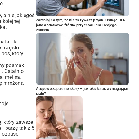
ło
, a nie jakiegoś
Zarabiaj na tym, że nie zużywasz prądu. Usługa DSR
 kolejnej
jako dodatkowe źródło przychodu dla Twojego
ka.
zakładu
bata. Ja
em często
ibos, który
wny posmak.
i. Ostatnio
a, melisa,
tę mrożoną
Atopowe zapalenie skóry – jak okiełznać wymagające
ciało?
moje
ą, który zawsze
 i parzę tak z 5
rozpuści. I