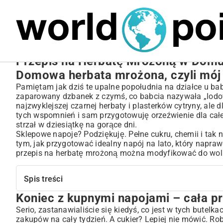
MARIUSZ ŁAMAGA
27.09.2025
NIERUCHOMOŚCI
Przepis na Herbatę Mrożoną w Domu:
Domowa herbata mrożona, czyli mój 
Pamiętam jak dziś te upalne popołudnia na działce u babc
zaparowany dzbanek z czymś, co babcia nazywała „lodową
najzwyklejszej czarnej herbaty i plasterków cytryny, ale 
tych wspomnień i sam przygotowuję orzeźwienie dla całej
strzał w dziesiątkę na gorące dni.
Sklepowe napoje? Podziękuję. Pełne cukru, chemii i tak 
tym, jak przygotować idealny napój na lato, który napraw
przepis na herbatę mrożoną można modyfikować do woli
Spis treści
Koniec z kupnymi napojami – cała p
Koniec z kupnymi napojami – cała prawda o domowej ic
Zanim zaczniesz, czyli kilka słów o bazie
Serio, zastanawialiście się kiedyś, co jest w tych butelka
zakupów na cały tydzień. A cukier? Lepiej nie mówić. Ro
Moje ulubione przepisy na herbatę mrożoną