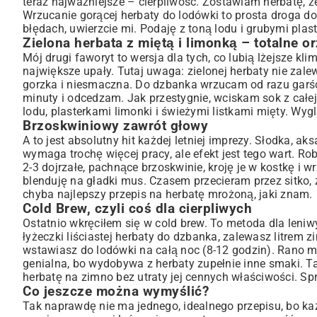
teraz najważniejsze – cierpliwość. Zostawiam herbatę, że
Wrzucanie gorącej herbaty do lodówki to prosta droga d
błędach, uwierzcie mi. Podaję z toną lodu i grubymi plas
Zielona herbata z miętą i limonką – totalne o
Mój drugi faworyt to wersja dla tych, co lubią lżejsze k
największe upały. Tutaj uwaga: zielonej herbaty nie zale
gorzka i niesmaczna. Do dzbanka wrzucam od razu garść 
minuty i odcedzam. Jak przestygnie, wciskam sok z całej
lodu, plasterkami limonki i świeżymi listkami mięty. Wyg
Brzoskwiniowy zawrót głowy
A to jest absolutny hit każdej letniej imprezy. Słodka, 
wymaga trochę więcej pracy, ale efekt jest tego wart. Ro
2-3 dojrzałe, pachnące brzoskwinie, kroję je w kostkę i 
blenduję na gładki mus. Czasem przecieram przez sitko, 
chyba najlepszy przepis na herbatę mrożoną, jaki znam.
Cold Brew, czyli coś dla cierpliwych
Ostatnio wkręciłem się w cold brew. To metoda dla leniw
łyżeczki liściastej herbaty do dzbanka, zalewasz litrem
wstawiasz do lodówki na całą noc (8-12 godzin). Rano ma
genialna, bo wydobywa z herbaty zupełnie inne smaki. Ta
herbatę na zimno bez utraty jej cennych właściwości. Spró
Co jeszcze można wymyślić?
Tak naprawdę nie ma jednego, idealnego przepisu, bo ka