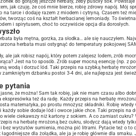
onek do gorącej jeszcze herbaty, żeby puściły sok. Powstaj
, jak czuję, że coś mnie bierze, robię zdrowy napój. Mój s
go na tarce i dodaję razem z miodem i cytryną. Czasem też m
, tworząc coś na kształt herbacianej lemoniady. To świetna
dem i spirytusem
, choć to oczywiście opcja dla dorosłych.
wyszło
erbata była mętna, gorzka, za słodka… ale się nauczyłem. Naj
 Zaparzona herbata musi ostygnąć do temperatury pokojowej SA
y, ale jak robisz napój, który potem zalejesz lodem, zrób mocn
 gorąca? Jest na to sposób. Zrób super mocną esencję (np. z po
ną wodą i dorzuć lód. Taki przepis na szybką herbatę mrożon
amkniętym dzbanku postoi 3-4 dni, ale najlepsza jest śwież
e pytania
jasne, że można! Sam tak robię, jak nie mam czasu albo dobre
a ekspresówka też da radę. Każdy przepis na herbatę mrożoną
rosta matematyka, po prostu mnożysz składniki. Robię wtedy w
 każdy sobie dodaje lód i owoce jakie chce. Taki przepis na d
o wiele ciekawszy niż kartony z sokiem. A co zamiast cukru?
przepis na herbatę mrożoną bez cukru, słodycz dają wtedy tylk
 bez wyrzutów sumienia, można pić litrami. Pytacie też o to c
łagodniejsze dla żołądka, ale ja je robię głównie dla smaku. 