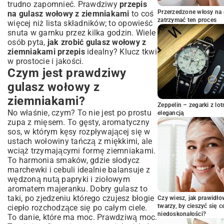
trudno zapomnieć. Prawdziwy
przepis
perfekcyjny gulasz wołowy z
Przerzedzone włosy na 
na gulasz wołowy z ziemniakami
to coś
ziemniakami
zatrzymać ten proces
więcej niż lista składników; to opowieść
Przygotowanie mięsa i warzyw
snuta w garnku przez kilka godzin. Wiele
Smażenie i duszenie – budowanie głębi
osób pyta,
jak zrobić gulasz wołowy z
smaku
ziemniakami przepis
idealny? Klucz tkwi
w prostocie i jakości.
Dodanie ziemniaków i ostatnie szlify
Czym jest prawdziwy
Triki na idealną konsystencję sosu
Najczęstsze błędy podczas gotowania
gulasz wołowy z
gulaszu i jak ich unikać
ziemniakami?
Niedogotowane lub przegotowane mięso
Zeppelin – zegarki z l
No właśnie, czym? To nie jest po prostu
elegancją
Brak wyrazistego smaku
zupa z mięsem. To gęsty, aromatyczny
Zbyt rzadki lub zbyt gęsty sos
sos, w którym kęsy rozpływającej się w
Propozycje podania i idealne dodatki
ustach wołowiny tańczą z miękkimi, ale
wciąż trzymającymi formę ziemniakami.
Co podać do gulaszu wołowego z
To harmonia smaków, gdzie słodycz
ziemniakami?
marchewki i cebuli idealnie balansuje z
Jakie napoje najlepiej komponują się z
wędzoną nutą papryki i ziołowym
gulaszem?
aromatem majeranku. Dobry gulasz to
Przechowywanie i odgrzewanie – ciesz
taki, po zjedzeniu którego czujesz błogie
Czy wiesz, jak prawidł
się smakiem dłużej
twarzy, by cieszyć się 
ciepło rozchodzące się po całym ciele.
Zakończenie: Smacznego! Twój
niedoskonałości?
To danie, które ma moc. Prawdziwą moc.