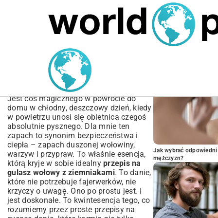
MARIUSZ ŁAMAGA
05.10.2025
BIZNES
POPULARNE A
Przepis na gulasz wołowy
z ziemniakami –
Kompletny poradnik
Jest coś magicznego w powrocie do
domu w chłodny, deszczowy dzień, kiedy
w powietrzu unosi się obietnica czegoś
absolutnie pysznego. Dla mnie ten
zapach to synonim bezpieczeństwa i
ciepła – zapach duszonej wołowiny,
Jak wybrać odpowiedni 
warzyw i przypraw. To właśnie esencja,
mężczyzn?
którą kryje w sobie idealny
przepis na
gulasz wołowy z ziemniakami
. To danie,
które nie potrzebuje fajerwerków, nie
krzyczy o uwagę. Ono po prostu jest. I
jest doskonałe. To kwintesencja tego, co
rozumiemy przez
proste przepisy na