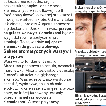
całości, a nie rozpadną się na
bezkształtną papkę. Idealne będą
Broker nieruchomości – 
ziemniaki typu A (sałatkowe) lub B
kursy, aby wejść do teg
(ogólnoużytkowe), o zwartej strukturze i
niskiej zawartości skrobi. Odmiany takie
jak Vineta, Lord czy Augusta sprawdzą
się doskonale. Dzięki nim wasz
przepis
na gulasz wołowy z ziemniakami
będzie
wyglądał równie apetycznie, jak
smakuje. To są właśnie
najlepsze
ziemniaki do gulaszu wołowego
.
Sekret aromatycznych warzyw i
Przegląd zabiegów na 
chirurgiczne i niechirur
przypraw
Warzywa to fundament smaku.
Absolutna podstawa to cebula, czosnek i
marchewka. Można też dodać pietruszkę
(korzeń) lub seler dla głębszego
aromatu. Ważne, żeby warzywa dobrze
zeszklić, wydobywając z nich całą
słodycz. To one, razem z mięsem, tworzą
bazę, na której budowany jest cały
Silna, niezawodna i pr
przepis na gulasz wołowy z
pokaż, jaka jest twoja 
ziemniakami
. A teraz przyprawy.
survivalowe