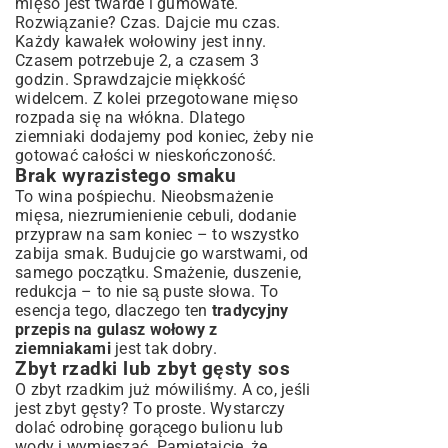
mięso jest twarde i gumowate.
Rozwiązanie? Czas. Dajcie mu czas.
Każdy kawałek wołowiny jest inny.
Czasem potrzebuje 2, a czasem 3
godzin. Sprawdzajcie miękkość
widelcem. Z kolei przegotowane mięso
rozpada się na włókna. Dlatego
ziemniaki dodajemy pod koniec, żeby nie
gotować całości w nieskończoność.
Brak wyrazistego smaku
To wina pośpiechu. Nieobsmażenie
mięsa, niezrumienienie cebuli, dodanie
przypraw na sam koniec – to wszystko
zabija smak. Budujcie go warstwami, od
samego początku. Smażenie, duszenie,
redukcja – to nie są puste słowa. To
esencja tego, dlaczego ten
tradycyjny
przepis na gulasz wołowy z
ziemniakami
jest tak dobry.
Zbyt rzadki lub zbyt gęsty sos
O zbyt rzadkim już mówiliśmy. A co, jeśli
jest zbyt gęsty? To proste. Wystarczy
dolać odrobinę gorącego bulionu lub
wody i wymieszać. Pamiętajcie, że