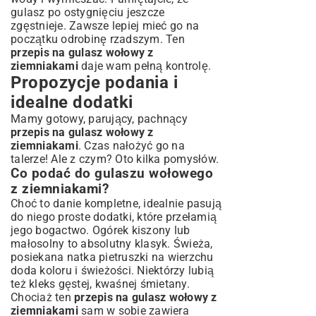
gulasz po ostygnięciu jeszcze
zgęstnieje. Zawsze lepiej mieć go na
początku odrobinę rzadszym. Ten
przepis na gulasz wołowy z
ziemniakami
daje wam pełną kontrolę.
Propozycje podania i
idealne dodatki
Mamy gotowy, parujący, pachnący
przepis na gulasz wołowy z
ziemniakami
. Czas nałożyć go na
talerze! Ale z czym? Oto kilka pomysłów.
Co podać do gulaszu wołowego
z ziemniakami?
Choć to danie kompletne, idealnie pasują
do niego proste dodatki, które przełamią
jego bogactwo. Ogórek kiszony lub
małosolny to absolutny klasyk. Świeża,
posiekana natka pietruszki na wierzchu
doda koloru i świeżości. Niektórzy lubią
też kleks gęstej, kwaśnej śmietany.
Chociaż ten
przepis na gulasz wołowy z
ziemniakami
sam w sobie zawiera