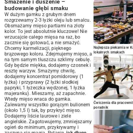
Smażenie i duszenie –
budowanie głębi smaku
W dużym garnku z grubym dnem
rozgrzewamy 2-3 łyżki oleju lub smalcu.
Obsmażamy mięso partiami na złoty
kolor. To jest absolutnie kluczowe! Nie
wrzucajcie całego mięsa na raz, bo
zacznie się gotować, a nie smażyć.
Chcemy karmelizacji, pięknego
Najlepsza piekarnia w 
lokalnych smakach
brązowego koloru. Zdejmujemy mięso, a
na tym samym tłuszczu szklimy cebulę.
Gdy będzie miękka, dodajemy czosnek i
resztę warzyw. Smażymy chwilę,
dodajemy koncentrat pomidorowy (1
łyżka) i przyprawy (2 łyżki słodkiej
papryki, 1 łyżeczka wędzonej, 1 łyżka
majeranku). Mieszamy, aż zapachnie.
Wtedy mięso wraca do garnka.
Ćwiczenia dla pracown
Zalewamy wszystko gorącym bulionem
poradnik
(około 1,5 l) tak, by przykryć mięso.
Dodajemy liście laurowe i ziele
angielskie. Zagotowujemy, zmniejszamy
ogień do minimum, przykrywamy i
zaczyna się magia. Pytanie,
jak długo