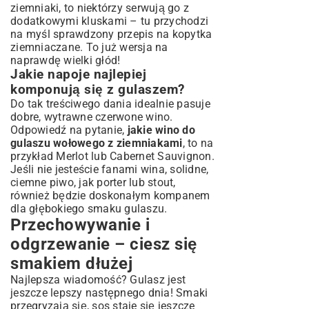
ziemniaki, to niektórzy serwują go z
dodatkowymi kluskami – tu przychodzi
na myśl
sprawdzony przepis na kopytka
ziemniaczane
. To już wersja na
naprawdę wielki głód!
Jakie napoje najlepiej
komponują się z gulaszem?
Do tak treściwego dania idealnie pasuje
dobre, wytrawne czerwone wino.
Odpowiedź na pytanie,
jakie wino do
gulaszu wołowego z ziemniakami
, to na
przykład Merlot lub Cabernet Sauvignon.
Jeśli nie jesteście fanami wina, solidne,
ciemne piwo, jak porter lub stout,
również będzie doskonałym kompanem
dla głębokiego smaku gulaszu.
Przechowywanie i
odgrzewanie – ciesz się
smakiem dłużej
Najlepsza wiadomość? Gulasz jest
jeszcze lepszy następnego dnia! Smaki
przegryzają się, sos staje się jeszcze