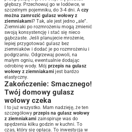
głębszy. Przechowuj go w lodówce, w
szczelnym pojemniku, do 3-4 dni. A
czy
można zamrozić gulasz wołowy z
ziemniakami
? Tak, ale jest jedno „ale”.
Ziemniaki po rozmrożeniu mogą zmienić
swoją konsystencję i stać się nieco
gąbczaste. Jeśli planujecie mrożenie,
lepiej przygotować gulasz bez
ziemniaków i dodać je po rozmrożeniu i
podgrzaniu. Odgrzewaj powoli, na
małym ogniu, ewentualnie dodając
odrobinę wody. Mój
przepis na gulasz
wołowy z ziemniakami
jest bardzo
elastyczny.
Zakończenie: Smacznego!
Twój domowy gulasz
wołowy czeka
I to już wszystko. Mam nadzieję, że ten
szczegółowy
przepis na gulasz wołowy
z ziemniakami
zainspiruje was do
spędzenia kilku godzin w kuchni. To
czas, który się opłaca. To inwestycja w