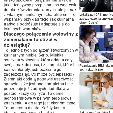
blisko spokrewnioną z daniami takimi
jak intensywny
przepis na sos węgierski
do placków ziemniaczanych
, ale jednak
z własnym, unikalnym charakterem. To
Lokalizator GPS, monito
wspaniały przykład tego, jak kulinarna
zabezpieczenia antykra
chronić auto?
tradycja podróżuje i adaptuje się do
lokalnych warunków.
Dlaczego połączenie wołowiny z
ziemniakami to strzał w
dziesiątkę?
To jedno z tych połączeń stworzonych w
kulinarnym niebie. Serio. Miękka,
soczysta wołowina, która oddała cały
swój smak do sosu, i ziemniaki, które ten
Rozwiązania BIM jako n
sos wchłonęły, jednocześnie go
architektonicznej
zagęszczając. Co może być lepszego?
Ziemniaki dodają potrawie treściwości,
sprawiają, że jest ona kompletna i nie
potrzebuje już żadnych dodatków w
postaci kaszy czy ryżu. To danie
jednogarnkowe w pełnym tego słowa
znaczeniu. A do tego jest ekonomiczne.
To po prostu działa. Każdy kęs to
idealna równowaga białka i
Jak zakupić wydajny ko