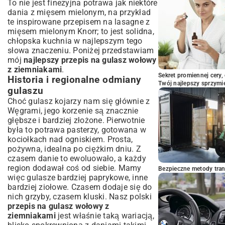
domowy gulasz wołowy czeka
To nie jest finezyjna potrawa jak niektóre
dania z mięsem mielonym, na przykład
te inspirowane
przepisem na lasagne z
mięsem mielonym Knorr
; to jest solidna,
chłopska kuchnia w najlepszym tego
słowa znaczeniu. Poniżej przedstawiam
mój
najlepszy przepis na gulasz wołowy
z ziemniakami
.
Sekret promiennej cery,
Historia i regionalne odmiany
Twój najlepszy sprzymi
gulaszu
Choć gulasz kojarzy nam się głównie z
Węgrami, jego korzenie są znacznie
głębsze i bardziej złożone. Pierwotnie
była to potrawa pasterzy, gotowana w
kociołkach nad ogniskiem. Prosta,
pożywna, idealna po ciężkim dniu. Z
czasem danie to ewoluowało, a każdy
region dodawał coś od siebie. Mamy
Bezpieczne metody trans
więc gulasze bardziej paprykowe, inne
bardziej ziołowe. Czasem dodaje się do
nich grzyby, czasem kluski. Nasz polski
przepis na gulasz wołowy z
ziemniakami
jest właśnie taką wariacją,