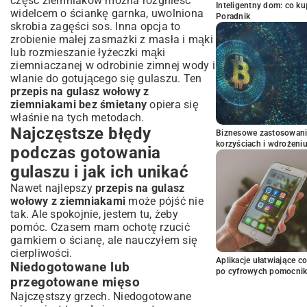
część ziemniaków można rozgnieść
Inteligentny dom: co k
widelcem o ściankę garnka, uwolniona
Poradnik
skrobia zagęści sos. Inna opcja to
zrobienie małej zasmażki z masła i mąki
lub rozmieszanie łyżeczki mąki
ziemniaczanej w odrobinie zimnej wody i
wlanie do gotującego się gulaszu. Ten
przepis na gulasz wołowy z
ziemniakami bez śmietany
opiera się
właśnie na tych metodach.
Najczęstsze błędy
Biznesowe zastosowani
korzyściach i wdrożeni
podczas gotowania
gulaszu i jak ich unikać
Nawet najlepszy
przepis na gulasz
wołowy z ziemniakami
może pójść nie
tak. Ale spokojnie, jestem tu, żeby
pomóc. Czasem mam ochotę rzucić
garnkiem o ścianę, ale nauczyłem się
cierpliwości.
Aplikacje ułatwiające c
Niedogotowane lub
po cyfrowych pomocni
przegotowane mięso
Najczęstszy grzech. Niedogotowane