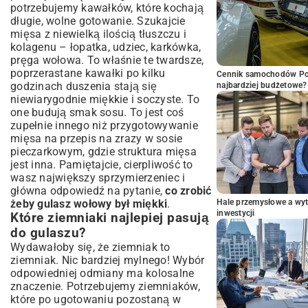
potrzebujemy kawałków, które kochają
długie, wolne gotowanie. Szukajcie
mięsa z niewielką ilością tłuszczu i
kolagenu – łopatka, udziec, karkówka,
pręga wołowa. To właśnie te twardsze,
poprzerastane kawałki po kilku
Cennik samochodów Por
godzinach duszenia stają się
najbardziej budżetowe?
niewiarygodnie miękkie i soczyste. To
one budują smak sosu. To jest coś
zupełnie innego niż przygotowywanie
mięsa na
przepis na zrazy w sosie
pieczarkowym
, gdzie struktura mięsa
jest inna. Pamiętajcie, cierpliwość to
wasz największy sprzymierzeniec i
główna odpowiedź na pytanie,
co zrobić
żeby gulasz wołowy był miękki
.
Hale przemysłowe a wyt
inwestycji
Które ziemniaki najlepiej pasują
do gulaszu?
Wydawałoby się, że ziemniak to
ziemniak. Nic bardziej mylnego! Wybór
odpowiedniej odmiany ma kolosalne
znaczenie. Potrzebujemy ziemniaków,
które po ugotowaniu pozostaną w