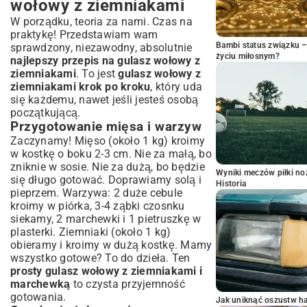
wołowy z ziemniakami
W porządku, teoria za nami. Czas na
praktykę! Przedstawiam wam
Bambi status związku 
sprawdzony, niezawodny, absolutnie
życiu miłosnym?
najlepszy przepis na gulasz wołowy z
ziemniakami
. To jest
gulasz wołowy z
ziemniakami krok po kroku
, który uda
się każdemu, nawet jeśli jesteś osobą
początkującą.
Przygotowanie mięsa i warzyw
Zaczynamy! Mięso (około 1 kg) kroimy
w kostkę o boku 2-3 cm. Nie za małą, bo
zniknie w sosie. Nie za dużą, bo będzie
Wyniki meczów piłki noż
się długo gotować. Doprawiamy solą i
Historia
pieprzem. Warzywa: 2 duże cebule
kroimy w piórka, 3-4 ząbki czosnku
siekamy, 2 marchewki i 1 pietruszkę w
plasterki. Ziemniaki (około 1 kg)
obieramy i kroimy w dużą kostkę. Mamy
wszystko gotowe? To do dzieła. Ten
prosty gulasz wołowy z ziemniakami i
marchewką
to czysta przyjemność
gotowania.
Jak uniknąć oszustw h