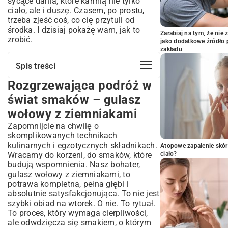
sycące dania
, które karmią nie tylko
ciało, ale i duszę. Czasem, po prostu,
trzeba zjeść coś, co cię przytuli od
środka. I dzisiaj pokażę wam, jak to
Zarabiaj na tym, że ni
zrobić.
jako dodatkowe źródło 
zakładu
Spis treści
Rozgrzewająca podróż w
Rozgrzewająca podróż w świat smaków
– gulasz wołowy z ziemniakami
świat smaków – gulasz
Czym jest prawdziwy gulasz wołowy z
wołowy z ziemniakami
ziemniakami?
Zapomnijcie na chwilę o
Historia i regionalne odmiany gulaszu
skomplikowanych technikach
Dlaczego połączenie wołowiny z
kulinarnych i egzotycznych składnikach.
Atopowe zapalenie skór
ziemniakami to strzał w dziesiątkę?
Wracamy do korzeni, do smaków, które
ciało?
Niezbędne składniki na niezapomniany
budują wspomnienia. Nasz bohater,
gulasz
gulasz wołowy z ziemniakami, to
Jak wybrać idealną wołowinę do gulaszu?
potrawa kompletna, pełna głębi i
absolutnie satysfakcjonująca. To nie jest
Które ziemniaki najlepiej pasują do
gulaszu?
szybki obiad na wtorek. O nie. To rytuał.
To proces, który wymaga cierpliwości,
Sekret aromatycznych warzyw i przypraw
ale odwdzięcza się smakiem, o którym
Przepis krok po kroku: Jak przygotować