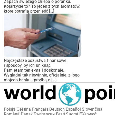
Zapach świeżego chleba o poranku.
Kojarzycie to? To jeden z tych aromatów,
które potrafią przenieść […]
Najczęstsze oszustwa finansowe
i sposoby, by ich uniknąć
Pamiętam ten e-mail doskonale.
Wyglądał tak niewinnie, oficjalnie, z logo
mojego banku i prośbą o […]
Polski
Čeština
Français
Deutsch
Español
Slovenčina
Română
Dansk
Български
Eesti
Suomi
Ελληνικά