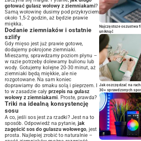
gotować gulasz wołowy z ziemniakami
?
Samą wołowinę dusimy pod przykryciem
około 1,5-2 godzin, aż będzie prawie
miękka.
Najczęstsze oszustwa f
Dodanie ziemniaków i ostatnie
uniknąć
szlify
Gdy mięso jest już prawie gotowe,
dodajemy pokrojone ziemniaki.
Mieszamy, sprawdzamy poziom płynu –
w razie potrzeby dolewamy bulionu lub
wody. Gotujemy kolejne 20-30 minut, aż
ziemniaki będą miękkie, ale nie
rozgotowane. Na sam koniec
doprawiamy do smaku solą i pieprzem. I
Jak oszczędzać na rac
30+ sprawdzonych sp
to w zasadzie cały
przepis na gulasz
wołowy z ziemniakami
. Proste, prawda?
Triki na idealną konsystencję
sosu
A co, jeśli sos jest za rzadki? Jest na to
sposób. Odpowiedź na pytanie,
jak
zagęścić sos do gulaszu wołowego
, jest
prosta. Najlepiej zrobić to naturalnie –