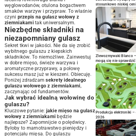
stosunkowo niskiej cen
węglowodanów, otulona bogactwem
smaków warzyw i przypraw. To właśnie
czyni
przepis na gulasz wołowy z
ziemniakami
tak uniwersalnym.
Niezbędne składniki na
niezapomniany gulasz
Sekret tkwi w jakości. Nie da się zrobić
wybitnego gulaszu z kiepskich
Zlewozmywaki Blanco – 
składników. To niemożliwe. Zainwestuj
mogą się nie sprawdzić
w dobre mięso, świeże warzywa i
aromatyczne przyprawy, a połowę
sukcesu masz już w kieszeni. Obiecuję.
Poniżej zdradzam
sekrety idealnego
gulaszu wołowego z ziemniakami
,
zaczynając od fundamentów.
Jak wybrać idealną wołowinę do
gulaszu?
Kluczowe pytanie:
jakie mięso na gulasz
Produkcja elektroniki – 
wołowy z ziemniakami
będzie
2026
najlepsze? Zapomnijcie o polędwicy.
Byłoby to marnotrawstwo pieniędzy i
potencjału mięsa. Do gulaszu