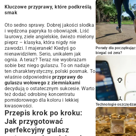
Kluczowe przyprawy, które podkreślą
smak
Oto sedno sprawy. Dobrej jakości słodka
i wędzona papryka to obowiązek. Liść
laurowy, ziele angielskie, świeżo mielony
pieprz – klasyka, która nigdy nie
zawodzi. I majeranek! Kiedyś go
Porady dla początkując
biegać od zera?
nienawidziłem. Serio, unikałem jak
ognia. A teraz? Teraz nie wyobrażam
sobie bez niego gulaszu. To on nadaje
ten charakterystyczny, polski posmak. To
właśnie odpowiednie
przyprawy do
gulaszu wołowego z ziemniakami
decydują o ostatecznym sukcesie. Warto
też dodać odrobinę koncentratu
pomidorowego dla koloru i lekkiej
Technologie oszczędzan
kwasowości.
Przepis krok po kroku:
Jak przygotować
perfekcyjny gulasz