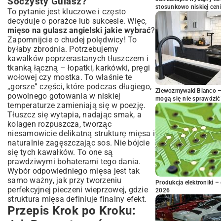
Soczysty Gulasz?
stosunkowo niskiej cen
To pytanie jest kluczowe i często
decyduje o porażce lub sukcesie. Więc,
mięso na gulasz angielski jakie wybrać
?
Zapomnijcie o chudej polędwicy! To
byłaby zbrodnia. Potrzebujemy
kawałków poprzerastanych tłuszczem i
tkanką łączną – łopatki, karkówki, pręgi
wołowej czy mostka. To właśnie te
„gorsze” części, które podczas długiego,
Zlewozmywaki Blanco – 
powolnego gotowania w niskiej
mogą się nie sprawdzić
temperaturze zamieniają się w poezję.
Tłuszcz się wytapia, nadając smak, a
kolagen rozpuszcza, tworząc
niesamowicie delikatną strukturę mięsa i
naturalnie zagęszczając sos. Nie bójcie
się tych kawałków. To one są
prawdziwymi bohaterami tego dania.
Wybór odpowiedniego mięsa jest tak
samo ważny, jak przy tworzeniu
Produkcja elektroniki – 
perfekcyjnej
pieczeni wieprzowej
, gdzie
2026
struktura mięsa definiuje finalny efekt.
Przepis Krok po Kroku: