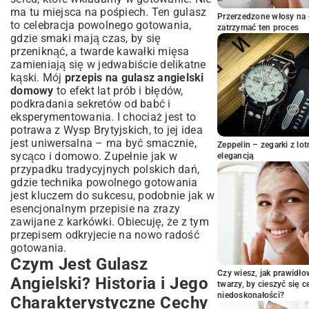
Sekrety Smażenia Mięsa i Warzyw dla
ma tu miejsca na pośpiech. Ten gulasz
Przerzedzone włosy na 
Głębokiego Smaku
to celebracja powolnego gotowania,
zatrzymać ten proces
Proces Duszenia Gulaszu: Czas i Idealne
gdzie smaki mają czas, by się
Przyprawy
przeniknąć, a twarde kawałki mięsa
zamieniają się w jedwabiście delikatne
Jak Zagęścić Sos, aby Był Kremowy i
Bogaty?
kąski. Mój
przepis na gulasz angielski
domowy
to efekt lat prób i błędów,
Wariacje i Modyfikacje: Urozmaić Swój
podkradania sekretów od babć i
Angielski Gulasz
eksperymentowania. I chociaż jest to
Gulasz Angielski z Dodatkiem Grzybów,
potrawa z Wysp Brytyjskich, to jej idea
Piwa lub Wina
jest uniwersalna – ma być smacznie,
Zeppelin – zegarki z l
Roślinne Alternatywy: Wegański Gulasz
sycąco i domowo. Zupełnie jak w
elegancją
Angielski
przypadku tradycyjnych polskich dań,
Z Czym Serwować Gulasz Angielski?
gdzie technika powolnego gotowania
Pomysły i Inspiracje
jest kluczem do sukcesu, podobnie jak w
esencjonalnym
Tradycyjne Dodatki: Ziemniaki, Kasza i
przepisie na zrazy
Świeże Pieczywo
zawijane z karkówki
. Obiecuję, że z tym
przepisem odkryjecie na nowo radość
Nowoczesne Połączenia: Sałatki i
gotowania.
Warzywne Akcenty
Czym Jest Gulasz
Często Zadawane Pytania Dotyczące
Czy wiesz, jak prawidł
Gulaszu Angielskiego
Angielski? Historia i Jego
twarzy, by cieszyć się 
Podsumowanie: Twój Perfekcyjny
niedoskonałości?
Charakterystyczne Cechy
Domowy Gulasz Angielski