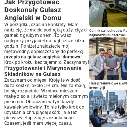
Jak Przygotować
Doskonały Gulasz
Angielski w Domu
W porządku, czas na konkrety. Mam
nadzieję, że macie pod ręką duży, ciężki
Cennik samochodów Por
garnek z grubym dnem. To wasz
najbardziej budżetowe?
najlepszy przyjaciel na najbliższe kilka
godzin. Poniżej znajdziecie mój
niezawodny, dopieszczony do perfekcji
przepis na gulasz angielski domowy
.
Krok po kroku, bez tajemnic. Zaczynamy!
Przygotowanie i Marynowanie
Składników na Gulasz
Zaczynam od mięsa. Kroję je w dość
Hale przemysłowe a wyt
dużą kostkę, około 3-4 cm. Nie za małą,
inwestycji
bo się rozpadnie. W misce mieszam
mąkę z solą i świeżo mielonym czarnym
pieprzem. Obtaczam w tym każdy
kawałek wołowiny. To nie tylko krok do
uzyskania chrupiącej skórki, ale też
pierwszy etap zagęszczania sosu.
Czasem, jeśli mam więcej czasu,