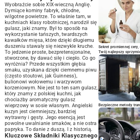
Wyobraźcie sobie XIX-wieczną Anglię.
Dymiące kominy fabryk, chłodne,
wilgotne powietrze. To właśnie tam, w
kuchniach klasy robotniczej, narodził się
gulasz, jaki znamy. Był to sposób na
wykorzystanie tańszych, twardszych
kawałków mięsa, które dzięki długiemu
duszeniu stawały się niezwykle kruche.
Sekret promiennej cery,
To jedzenie proste, bezpretensjonalne,
Twój najlepszy sprzymi
stworzone, by dawać siłę i ciepło. Co go
wyróżnia? Przede wszystkim głębia
smaku, uzyskana dzięki ciemnemu piwu
(często stoutowi, jak Guinness),
bulionowi wołowemu i warzywom
korzeniowym. Nie jest to ten sam gulasz,
który znamy z polskiej kuchni, jak
chociażby aromatyczny
gulasz
wieprzowy w sosie własnym
. Angielski
Bezpieczne metody trans
kuzyn jest ciemniejszy, bardziej
wytrawny i gęsty. Jego esencją jest
powolne uwalnianie smaków, a nie ostra
papryka. To danie z duszą. I z historią.
Kluczowe Składniki Klasycznego