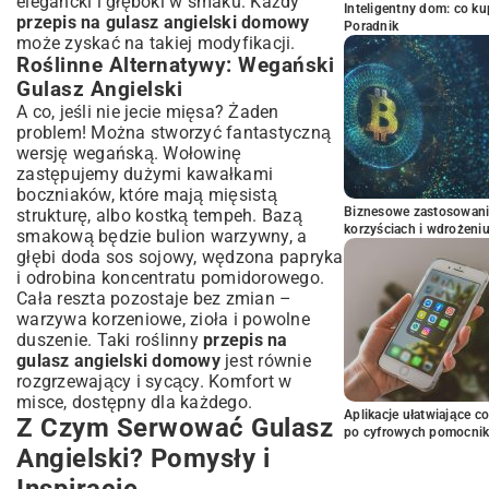
elegancki i głęboki w smaku. Każdy
Inteligentny dom: co k
przepis na gulasz angielski domowy
Poradnik
może zyskać na takiej modyfikacji.
Roślinne Alternatywy: Wegański
Gulasz Angielski
A co, jeśli nie jecie mięsa? Żaden
problem! Można stworzyć fantastyczną
wersję wegańską. Wołowinę
zastępujemy dużymi kawałkami
boczniaków, które mają mięsistą
Biznesowe zastosowani
strukturę, albo kostką tempeh. Bazą
korzyściach i wdrożeni
smakową będzie bulion warzywny, a
głębi doda sos sojowy, wędzona papryka
i odrobina koncentratu pomidorowego.
Cała reszta pozostaje bez zmian –
warzywa korzeniowe, zioła i powolne
duszenie. Taki roślinny
przepis na
gulasz angielski domowy
jest równie
rozgrzewający i sycący. Komfort w
misce, dostępny dla każdego.
Aplikacje ułatwiające c
Z Czym Serwować Gulasz
po cyfrowych pomocni
Angielski? Pomysły i