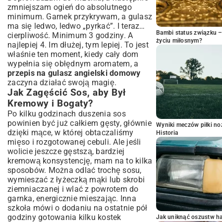
zmniejszam ogień do absolutnego
minimum. Garnek przykrywam, a gulasz
ma się ledwo, ledwo „pyrkać”. I teraz…
Bambi status związku 
cierpliwość. Minimum 3 godziny. A
życiu miłosnym?
najlepiej 4. Im dłużej, tym lepiej. To jest
właśnie ten moment, kiedy cały dom
wypełnia się obłędnym aromatem, a
przepis na gulasz angielski domowy
zaczyna działać swoją magię.
Jak Zagęścić Sos, aby Był
Kremowy i Bogaty?
Po kilku godzinach duszenia sos
powinien być już całkiem gęsty, głównie
Wyniki meczów piłki noż
dzięki mące, w której obtaczaliśmy
Historia
mięso i rozgotowanej cebuli. Ale jeśli
wolicie jeszcze gęstszą, bardziej
kremową konsystencję, mam na to kilka
sposobów. Można odlać trochę sosu,
wymieszać z łyżeczką mąki lub skrobi
ziemniaczanej i wlać z powrotem do
garnka, energicznie mieszając. Inna
szkoła mówi o dodaniu na ostatnie pół
godziny gotowania kilku kostek
Jak uniknąć oszustw h