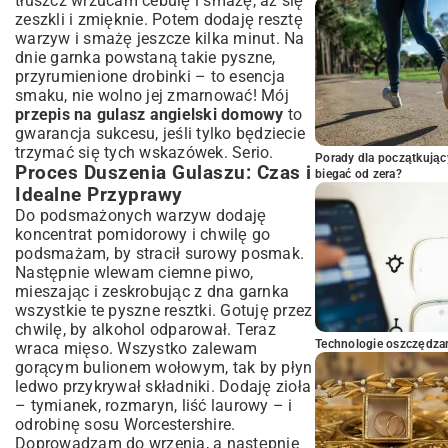
tłuszcz wrzucam cebulę i smażę, aż się
zeszkli i zmięknie. Potem dodaję resztę
warzyw i smażę jeszcze kilka minut. Na
dnie garnka powstaną takie pyszne,
przyrumienione drobinki – to esencja
smaku, nie wolno jej zmarnować! Mój
przepis na gulasz angielski domowy
to
gwarancja sukcesu, jeśli tylko będziecie
trzymać się tych wskazówek. Serio.
Porady dla początkując
Proces Duszenia Gulaszu: Czas i
biegać od zera?
Idealne Przyprawy
Do podsmażonych warzyw dodaję
koncentrat pomidorowy i chwilę go
podsmażam, by stracił surowy posmak.
Następnie wlewam ciemne piwo,
mieszając i zeskrobując z dna garnka
wszystkie te pyszne resztki. Gotuję przez
chwilę, by alkohol odparował. Teraz
Technologie oszczędzan
wraca mięso. Wszystko zalewam
gorącym bulionem wołowym, tak by płyn
ledwo przykrywał składniki. Dodaję zioła
– tymianek, rozmaryn, liść laurowy – i
odrobinę sosu Worcestershire.
Doprowadzam do wrzenia, a następnie