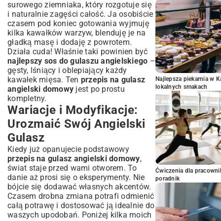
surowego ziemniaka, który rozgotuje się
i naturalnie zagęści całość. Ja osobiście
czasem pod koniec gotowania wyjmuję
kilka kawałków warzyw, blenduję je na
gładką masę i dodaję z powrotem.
Działa cuda! Właśnie taki powinien być
najlepszy sos do gulaszu angielskiego
–
gęsty, lśniący i oblepiający każdy
kawałek mięsa. Ten
przepis na gulasz
Najlepsza piekarnia w 
lokalnych smakach
angielski domowy
jest po prostu
kompletny.
Wariacje i Modyfikacje:
Urozmaić Swój Angielski
Gulasz
Kiedy już opanujecie podstawowy
przepis na gulasz angielski domowy
,
świat staje przed wami otworem. To
Ćwiczenia dla pracown
danie aż prosi się o eksperymenty. Nie
poradnik
bójcie się dodawać własnych akcentów.
Czasem drobna zmiana potrafi odmienić
całą potrawę i dostosować ją idealnie do
waszych upodobań. Poniżej kilka moich