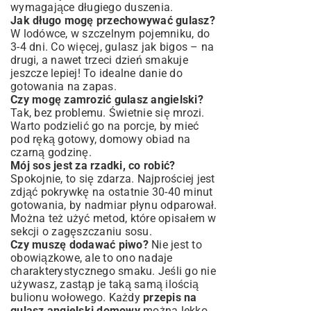
wymagające długiego duszenia.
Jak długo mogę przechowywać gulasz?
W lodówce, w szczelnym pojemniku, do
3-4 dni. Co więcej, gulasz jak bigos – na
drugi, a nawet trzeci dzień smakuje
jeszcze lepiej! To idealne danie do
gotowania na zapas.
Czy mogę zamrozić gulasz angielski?
Tak, bez problemu. Świetnie się mrozi.
Warto podzielić go na porcje, by mieć
pod ręką gotowy, domowy obiad na
czarną godzinę.
Mój sos jest za rzadki, co robić?
Spokojnie, to się zdarza. Najprościej jest
zdjąć pokrywkę na ostatnie 30-40 minut
gotowania, by nadmiar płynu odparował.
Można też użyć metod, które opisałem w
sekcji o zagęszczaniu sosu.
Czy muszę dodawać piwo?
Nie jest to
obowiązkowe, ale to ono nadaje
charakterystycznego smaku. Jeśli go nie
używasz, zastąp je taką samą ilością
bulionu wołowego. Każdy
przepis na
gulasz angielski domowy
można lekko