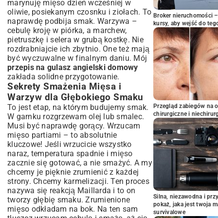
marynuję mięso dzień wcześniej w
oliwie, posiekanym czosnku i ziołach. To
Broker nieruchomości – 
naprawdę podbija smak. Warzywa –
kursy, aby wejść do teg
cebulę kroję w piórka, a marchew,
pietruszkę i selera w grubą kostkę. Nie
rozdrabniajcie ich zbytnio. One też mają
być wyczuwalne w finalnym daniu. Mój
przepis na gulasz angielski domowy
zakłada solidne przygotowanie.
Sekrety Smażenia Mięsa i
Warzyw dla Głębokiego Smaku
To jest etap, na którym budujemy smak.
Przegląd zabiegów na 
chirurgiczne i niechirur
W garnku rozgrzewam olej lub smalec.
Musi być naprawdę gorący. Wrzucam
mięso partiami – to absolutnie
kluczowe! Jeśli wrzucicie wszystko
naraz, temperatura spadnie i mięso
zacznie się gotować, a nie smażyć. A my
chcemy je pięknie zrumienić z każdej
strony. Chcemy karmelizacji. Ten proces
nazywa się reakcją Maillarda i to on
Silna, niezawodna i pr
tworzy głębię smaku. Zrumienione
pokaż, jaka jest twoja 
mięso odkładam na bok. Na ten sam
survivalowe