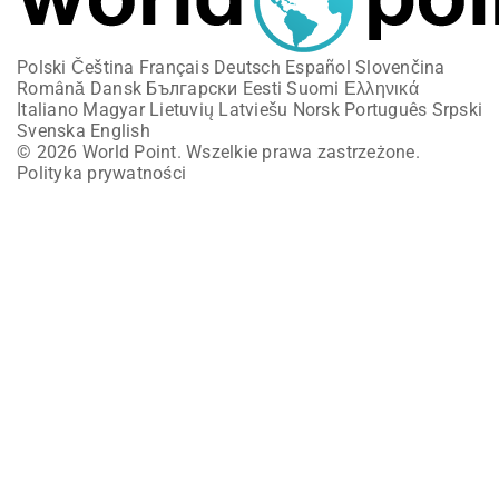
Polski
Čeština
Français
Deutsch
Español
Slovenčina
Română
Dansk
Български
Eesti
Suomi
Ελληνικά
Italiano
Magyar
Lietuvių
Latviešu
Norsk
Português
Srpski
Svenska
English
© 2026 World Point. Wszelkie prawa zastrzeżone.
Polityka prywatności