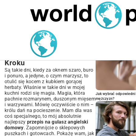
MARIUSZ ŁAMAGA
05.10.2025
SPORT
POPULARNE A
Przepis na Gulasz
Angielski Domowy –
Perfekcyjny Smak Krok po
Kroku
Są takie dni, kiedy za oknem szaro, buro
i ponuro, a jedyne, o czym marzysz, to
otulić się kocem z kubkiem gorącej
herbaty. Właśnie w takie dni w mojej
kuchni rodzi się magia. Magia, która
Jak wybrać odpowiedni 
pachnie rozmarynem, duszonym mięsem
mężczyzn?
i warzywami. Mówię oczywiście o nim –
królu dań na pocieszenie. Mam dla was
coś specjalnego, to mój absolutnie
najlepszy
przepis na gulasz angielski
domowy
. Zapomnijcie o sklepowych
puszkach i gotowcach. Pokażę wam, jak