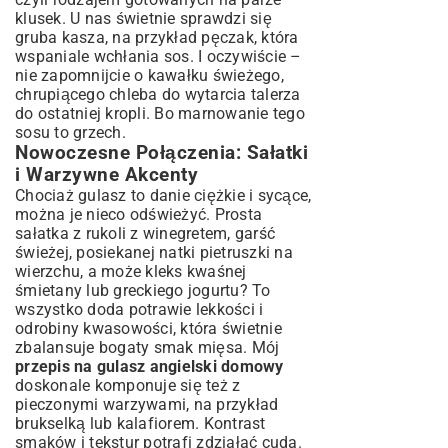
klusek. U nas świetnie sprawdzi się
gruba kasza, na przykład pęczak, która
wspaniale wchłania sos. I oczywiście –
nie zapomnijcie o kawałku świeżego,
chrupiącego chleba do wytarcia talerza
do ostatniej kropli. Bo marnowanie tego
sosu to grzech.
Nowoczesne Połączenia: Sałatki
i Warzywne Akcenty
Chociaż gulasz to danie ciężkie i sycące,
można je nieco odświeżyć. Prosta
sałatka z rukoli z winegretem, garść
świeżej, posiekanej natki pietruszki na
wierzchu, a może kleks kwaśnej
śmietany lub greckiego jogurtu? To
wszystko doda potrawie lekkości i
odrobiny kwasowości, która świetnie
zbalansuje bogaty smak mięsa. Mój
przepis na gulasz angielski domowy
doskonale komponuje się też z
pieczonymi warzywami, na przykład
brukselką lub kalafiorem. Kontrast
smaków i tekstur potrafi zdziałać cuda.