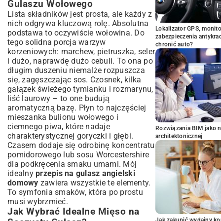
Gulaszu Wołowego
Lista składników jest prosta, ale każdy z
nich odgrywa kluczową rolę. Absolutna
Lokalizator GPS, monito
podstawa to oczywiście wołowina. Do
zabezpieczenia antykra
tego solidna porcja warzyw
chronić auto?
korzeniowych: marchew, pietruszka, seler
i dużo, naprawdę dużo cebuli. To ona po
długim duszeniu niemalże rozpuszcza
się, zagęszczając sos. Czosnek, kilka
gałązek świeżego tymianku i rozmarynu,
liść laurowy – to one budują
aromatyczną bazę. Płyn to najczęściej
mieszanka bulionu wołowego i
ciemnego piwa, które nadaje
Rozwiązania BIM jako n
charakterystycznej goryczki i głębi.
architektonicznej
Czasem dodaje się odrobinę koncentratu
pomidorowego lub sosu Worcestershire
dla podkręcenia smaku umami. Mój
idealny
przepis na gulasz angielski
domowy
zawiera wszystkie te elementy.
To symfonia smaków, która po prostu
musi wybrzmieć.
Jak Wybrać Idealne Mięso na
Jak zakupić wydajny ko