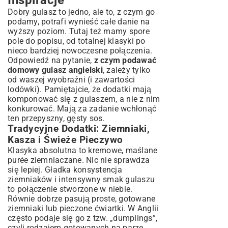
Inspiracje
Dobry gulasz to jedno, ale to, z czym go
podamy, potrafi wynieść całe danie na
wyższy poziom. Tutaj też mamy spore
pole do popisu, od totalnej klasyki po
nieco bardziej nowoczesne połączenia.
Odpowiedź na pytanie,
z czym podawać
domowy gulasz angielski
, zależy tylko
od waszej wyobraźni (i zawartości
lodówki). Pamiętajcie, że dodatki mają
komponować się z gulaszem, a nie z nim
konkurować. Mają za zadanie wchłonąć
ten przepyszny, gęsty sos.
Tradycyjne Dodatki: Ziemniaki,
Kasza i Świeże Pieczywo
Klasyka absolutna to kremowe, maślane
purée ziemniaczane. Nic nie sprawdza
się lepiej. Gładka konsystencja
ziemniaków i intensywny smak gulaszu
to połączenie stworzone w niebie.
Równie dobrze pasują proste, gotowane
ziemniaki lub pieczone ćwiartki. W Anglii
często podaje się go z tzw. „dumplings”,
czyli rodzajem gotowanych na parze