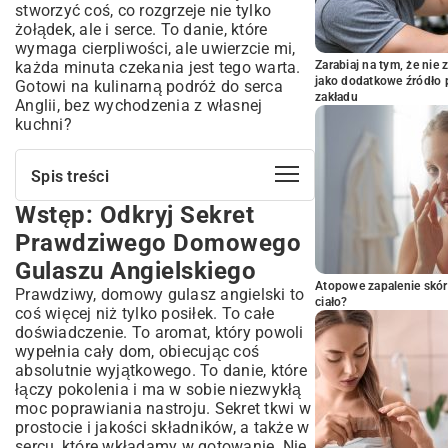
stworzyć coś, co rozgrzeje nie tylko
żołądek, ale i serce. To danie, które
wymaga cierpliwości, ale uwierzcie mi,
każda minuta czekania jest tego warta.
Zarabiaj na tym, że ni
jako dodatkowe źródło 
Gotowi na kulinarną podróż do serca
zakładu
Anglii, bez wychodzenia z własnej
kuchni?
Spis treści
Wstęp: Odkryj Sekret
Wstęp: Odkryj Sekret Prawdziwego
Domowego Gulaszu Angielskiego
Prawdziwego Domowego
Czym Jest Gulasz Angielski? Historia i
Gulaszu Angielskiego
Jego Charakterystyczne Cechy
Atopowe zapalenie skór
Prawdziwy, domowy gulasz angielski to
Kluczowe Składniki Klasycznego Gulaszu
ciało?
coś więcej niż tylko posiłek. To całe
Wołowego
doświadczenie. To aromat, który powoli
Jak Wybrać Idealne Mięso na Soczysty
wypełnia cały dom, obiecując coś
Gulasz?
absolutnie wyjątkowego. To danie, które
Przepis Krok po Kroku: Jak Przygotować
łączy pokolenia i ma w sobie niezwykłą
Doskonały Gulasz Angielski w Domu
moc poprawiania nastroju. Sekret tkwi w
Przygotowanie i Marynowanie Składników
prostocie i jakości składników, a także w
na Gulasz
sercu, które wkładamy w gotowanie. Nie