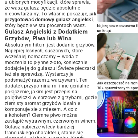
ulubionych modyfikacji, które sprawią,
że wasz gulasz będzie absolutnie
niepowtarzalny. To właśnie pokazuje,
jak
przygotować domowy gulasz angielski
,
który będzie w stu procentach wasz.
Najczęstsze oszustwa f
Gulasz Angielski z Dodatkiem
uniknąć
Grzybów, Piwa lub Wina
Absolutnym hitem jest dodanie grzybów.
Najlepiej leśnych, suszonych, które
wcześniej namaczamy – woda z
moczenia to płynne złoto, koniecznie
dodajcie ją do gulaszu! Świeże pieczarki
też się sprawdzą. Wystarczy je
podsmażyć razem z warzywami. Ten
Jak oszczędzać na rac
dodatek przypomina mi inne genialne
30+ sprawdzonych sp
połączenie, jakim jest
przepis na
polędwiczki wieprzowe z grzybami
, gdzie
ziemisty aromat grzybów idealnie
komponuje się z mięsem. A co z
alkoholem? Ciemne piwo można
zastąpić wytrawnym, czerwonym winem.
Gulasz nabierze wtedy bardziej
francuskiego charakteru, stanie się