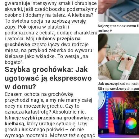
gwarantuje intensywny smak i chrupiące
skwarki, jeśli część boczku podsmażymy
osobno i dodamy na talerz. A kiełbasa?
To świetna opcja na szybszą wersję
zupy. Pokrojona w plasterki i
Najczęstsze oszustwa f
uniknąć
podsmażona z cebulą, dodaje charakteru
i sytości. Mój ulubiony
przepis na
grochówkę
często łączy dwa rodzaje
mięsa, na przykład żeberka do wywaru i
kiełbasę jako wkładkę. To wersja „na
bogato”.
Szybka grochówka: Jak
ugotować ją ekspresowo
Jak oszczędzać na rac
w domu?
30+ sprawdzonych sp
Czasem ochota na grochówkę
przychodzi nagle, a my nie mamy całej
nocy na moczenie grochu. Czy to
oznacza katastrofę? Absolutnie nie.
Istnieje
szybki przepis na grochówkę z
kiełbasą
, który uratuje sytuację. Użyj
grochu łuskanego połówki – on nie
wymaga moczenia. Możesz też sięgnąć