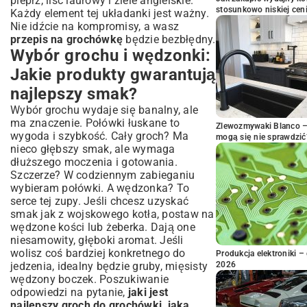
pieprz, liść laurowy i ziele angielskie.
stosunkowo niskiej cen
Każdy element tej układanki jest ważny.
Nie idźcie na kompromisy, a wasz
przepis na grochówkę
będzie bezbłędny.
Wybór grochu i wędzonki:
Jakie produkty gwarantują
najlepszy smak?
Wybór grochu wydaje się banalny, ale
ma znaczenie. Połówki łuskane to
Zlewozmywaki Blanco – 
wygoda i szybkość. Cały groch? Ma
mogą się nie sprawdzić
nieco głębszy smak, ale wymaga
dłuższego moczenia i gotowania.
Szczerze? W codziennym zabieganiu
wybieram połówki. A wędzonka? To
serce tej zupy. Jeśli chcesz uzyskać
smak jak z wojskowego kotła, postaw na
wędzone kości lub żeberka. Dają one
niesamowity, głęboki aromat. Jeśli
wolisz coś bardziej konkretnego do
Produkcja elektroniki – 
jedzenia, idealny będzie gruby, mięsisty
2026
wędzony boczek. Poszukiwanie
odpowiedzi na pytanie,
jaki jest
najlepszy groch do grochówki, jaka