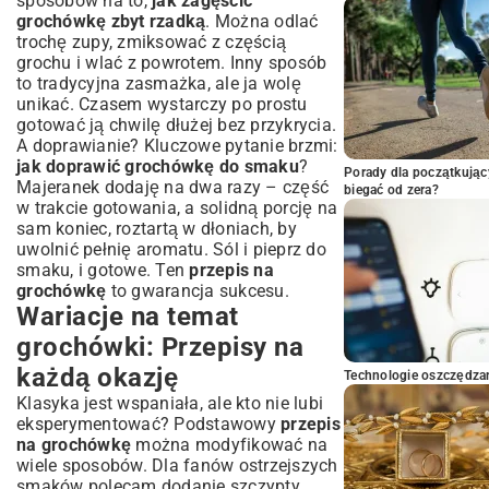
sposobów na to,
jak zagęścić
grochówkę zbyt rzadką
. Można odlać
trochę zupy, zmiksować z częścią
grochu i wlać z powrotem. Inny sposób
to tradycyjna zasmażka, ale ja wolę
unikać. Czasem wystarczy po prostu
gotować ją chwilę dłużej bez przykrycia.
A doprawianie? Kluczowe pytanie brzmi:
jak doprawić grochówkę do smaku
?
Porady dla początkując
Majeranek dodaję na dwa razy – część
biegać od zera?
w trakcie gotowania, a solidną porcję na
sam koniec, roztartą w dłoniach, by
uwolnić pełnię aromatu. Sól i pieprz do
smaku, i gotowe. Ten
przepis na
grochówkę
to gwarancja sukcesu.
Wariacje na temat
grochówki: Przepisy na
każdą okazję
Technologie oszczędzan
Klasyka jest wspaniała, ale kto nie lubi
eksperymentować? Podstawowy
przepis
na grochówkę
można modyfikować na
wiele sposobów. Dla fanów ostrzejszych
smaków polecam dodanie szczypty