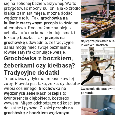
się na solidnej bazie warzywnej. Warto
przygotować mocny bulion, a jako źródło
białka, zamiast mięsa, można dodać
wędzone tofu. Taki
grochówka na
bulionie warzywnym przepis
to świetna
alternatywa. Podsmażone na oleju z
cebulką tofu doskonale imituje smak i
teksturę boczku. Taki
przepis na
Najlepsza piekarnia w 
grochówkę
udowadnia, że tradycyjne
lokalnych smakach
dania mogą mieć swoje bezmięsne,
równie satysfakcjonujące wersje.
Grochówka z boczkiem,
żeberkami czy kiełbasą?
Tradycyjne dodatki
To odwieczny dylemat miłośników tej
zupy. Prawda jest taka, że każdy dodatek
wnosi coś innego.
Grochówka na
Ćwiczenia dla pracown
wędzonych żeberkach przepis
to
poradnik
kwintesencja głębokiego, kostnego
wywaru. Mięso odchodzące od kości jest
delikatne i pyszne. Z kolei
przepis na
grochówkę z boczkiem wędzonym