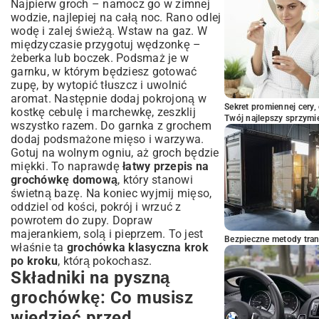
Najpierw groch – namocz go w zimnej
wodzie, najlepiej na całą noc. Rano odlej
wodę i zalej świeżą. Wstaw na gaz. W
międzyczasie przygotuj wędzonkę –
żeberka lub boczek. Podsmaż je w
garnku, w którym będziesz gotować
zupę, by wytopić tłuszcz i uwolnić
aromat. Następnie dodaj pokrojoną w
Sekret promiennej cery,
kostkę cebulę i marchewkę, zeszklij
Twój najlepszy sprzymi
wszystko razem. Do garnka z grochem
dodaj podsmażone mięso i warzywa.
Gotuj na wolnym ogniu, aż groch będzie
miękki. To naprawdę
łatwy przepis na
grochówkę domową
, który stanowi
świetną bazę. Na koniec wyjmij mięso,
oddziel od kości, pokrój i wrzuć z
powrotem do zupy. Dopraw
majerankiem, solą i pieprzem. To jest
Bezpieczne metody trans
właśnie ta
grochówka klasyczna krok
po kroku
, którą pokochasz.
Składniki na pyszną
grochówkę: Co musisz
wiedzieć przed