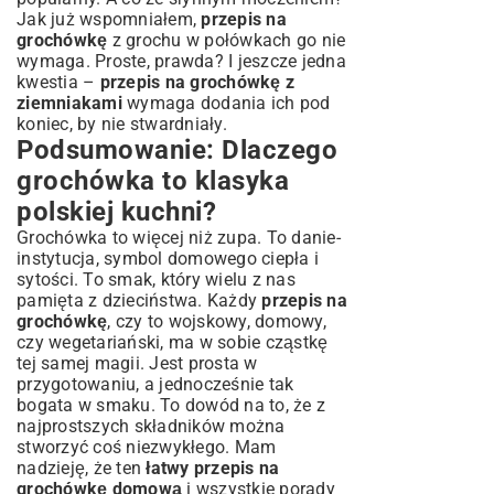
Jak już wspomniałem,
przepis na
grochówkę
z grochu w połówkach go nie
wymaga. Proste, prawda? I jeszcze jedna
kwestia –
przepis na grochówkę z
ziemniakami
wymaga dodania ich pod
koniec, by nie stwardniały.
Podsumowanie: Dlaczego
grochówka to klasyka
polskiej kuchni?
Grochówka to więcej niż zupa. To danie-
instytucja, symbol domowego ciepła i
sytości. To smak, który wielu z nas
pamięta z dzieciństwa. Każdy
przepis na
grochówkę
, czy to wojskowy, domowy,
czy wegetariański, ma w sobie cząstkę
tej samej magii. Jest prosta w
przygotowaniu, a jednocześnie tak
bogata w smaku. To dowód na to, że z
najprostszych składników można
stworzyć coś niezwykłego. Mam
nadzieję, że ten
łatwy przepis na
grochówkę domową
i wszystkie porady