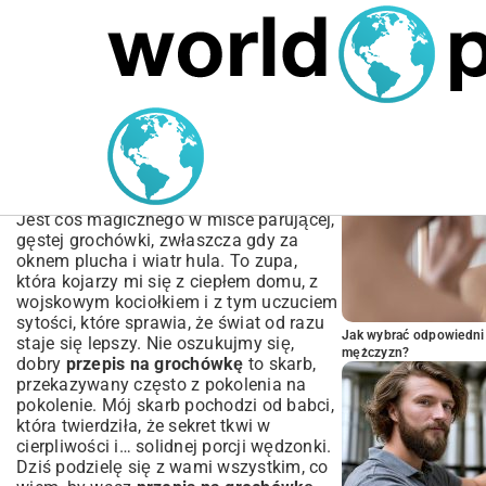
MARIUSZ ŁAMAGA
05.10.2025
SPORT
POPULARNE A
Przepis na grochówkę:
Jak ugotować idealną
zupę krok po kroku
Jest coś magicznego w misce parującej,
gęstej grochówki, zwłaszcza gdy za
oknem plucha i wiatr hula. To zupa,
która kojarzy mi się z ciepłem domu, z
wojskowym kociołkiem i z tym uczuciem
sytości, które sprawia, że świat od razu
Jak wybrać odpowiedni 
staje się lepszy. Nie oszukujmy się,
mężczyzn?
dobry
przepis na grochówkę
to skarb,
przekazywany często z pokolenia na
pokolenie. Mój skarb pochodzi od babci,
która twierdziła, że sekret tkwi w
cierpliwości i… solidnej porcji wędzonki.
Dziś podzielę się z wami wszystkim, co