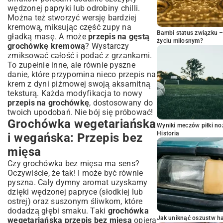
wędzonej papryki lub odrobiny chilli.
Można też stworzyć wersję bardziej
kremową, miksując część zupy na
Bambi status związku 
gładką masę. A może
przepis na gęstą
życiu miłosnym?
grochówkę kremową
? Wystarczy
zmiksować całość i podać z grzankami.
To zupełnie inne, ale równie pyszne
danie, które przypomina nieco
przepis na
krem z dyni piżmowej
swoją aksamitną
teksturą. Każda modyfikacja to nowy
przepis na grochówkę
, dostosowany do
twoich upodobań. Nie bój się próbować!
Grochówka wegetariańska
Wyniki meczów piłki noż
Historia
i wegańska: Przepis bez
mięsa
Czy grochówka bez mięsa ma sens?
Oczywiście, że tak! I może być równie
pyszna. Cały dymny aromat uzyskamy
dzięki wędzonej papryce (słodkiej lub
ostrej) oraz suszonym śliwkom, które
dodadzą głębi smaku. Taki
grochówka
Jak uniknąć oszustw h
wegetariańska przepis bez mięsa
opiera