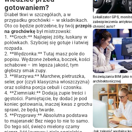
gotowaniem?
Diabeł tkwi w szczegółach, a w
Lokalizator GPS, monito
przypadku grochówki – w składnikach.
zabezpieczenia antykra
Oto co będzie potrzebne, by twój
przepis
chronić auto?
na grochówkę
był mistrzowski:
1. **Groch:** Najlepiej żółty, łuskany w
połówkach. Szybciej się gotuje i łatwiej
rozpada.
2. **Wędzonka:** Tutaj masz pole do
popisu. Wędzone żeberka, boczek, kości
schabowe – im lepsza jakość, tym
głębszy smak zupy.
3. **Warzywa:** Marchew, pietruszka,
Rozwiązania BIM jako n
seler, por (czyli klasyczna włoszczyzna)
architektonicznej
oraz solidna porcja cebuli i czosnku.
4. **Ziemniaki:** Dodają zupie treści i
gęstości. Pamiętajcie, by dodać je pod
koniec gotowania, inaczej kwas z grochu
sprawi, że będą twarde.
5. **Przyprawy:** Absolutna podstawa
to majeranek! Bez niego to nie to samo.
Do tego sól, świeżo mielony czarny
Jak zakupić wydajny ko