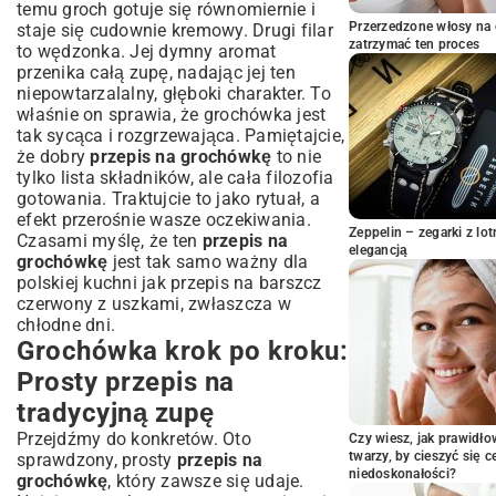
temu groch gotuje się równomiernie i
Wariacje na temat grochówki: Przepisy
Przerzedzone włosy na 
staje się cudownie kremowy. Drugi filar
na każdą okazję
zatrzymać ten proces
to wędzonka. Jej dymny aromat
Grochówka wegetariańska i wegańska:
przenika całą zupę, nadając jej ten
Przepis bez mięsa
niepowtarzalalny, głęboki charakter. To
właśnie on sprawia, że grochówka jest
Grochówka z boczkiem, żeberkami czy
tak sycąca i rozgrzewająca. Pamiętajcie,
kiełbasą? Tradycyjne dodatki
że dobry
przepis na grochówkę
to nie
Szybka grochówka: Jak ugotować ją
tylko lista składników, ale cała filozofia
ekspresowo w domu?
gotowania. Traktujcie to jako rytuał, a
Jak podawać grochówkę i z czym
efekt przerośnie wasze oczekiwania.
łączyć? Pomysły na serwowanie
Zeppelin – zegarki z l
Czasami myślę, że ten
przepis na
elegancją
grochówkę
jest tak samo ważny dla
Dodatki, które wzbogacą smak
polskiej kuchni jak
przepis na barszcz
grochówki: Od świeżych ziół po grzanki
czerwony z uszkami
, zwłaszcza w
Często zadawane pytania o grochówkę:
chłodne dni.
Rozwiewamy wątpliwości
Grochówka krok po kroku:
Podsumowanie: Dlaczego grochówka to
Prosty przepis na
klasyka polskiej kuchni?
tradycyjną zupę
Przejdźmy do konkretów. Oto
Czy wiesz, jak prawidł
twarzy, by cieszyć się 
sprawdzony, prosty
przepis na
niedoskonałości?
grochówkę
, który zawsze się udaje.