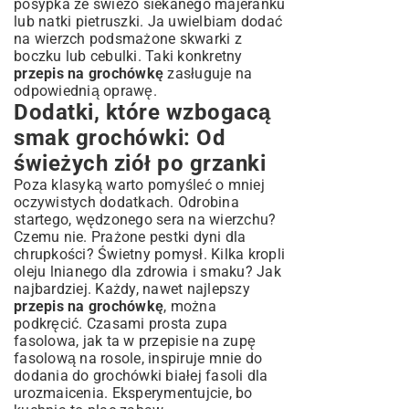
posypka ze świeżo siekanego majeranku
lub natki pietruszki. Ja uwielbiam dodać
na wierzch podsmażone skwarki z
boczku lub cebulki. Taki konkretny
przepis na grochówkę
zasługuje na
odpowiednią oprawę.
Dodatki, które wzbogacą
smak grochówki: Od
świeżych ziół po grzanki
Poza klasyką warto pomyśleć o mniej
oczywistych dodatkach. Odrobina
startego, wędzonego sera na wierzchu?
Czemu nie. Prażone pestki dyni dla
chrupkości? Świetny pomysł. Kilka kropli
oleju lnianego dla zdrowia i smaku? Jak
najbardziej. Każdy, nawet najlepszy
przepis na grochówkę
, można
podkręcić. Czasami prosta zupa
fasolowa, jak ta w
przepisie na zupę
fasolową na rosole
, inspiruje mnie do
dodania do grochówki białej fasoli dla
urozmaicenia. Eksperymentujcie, bo