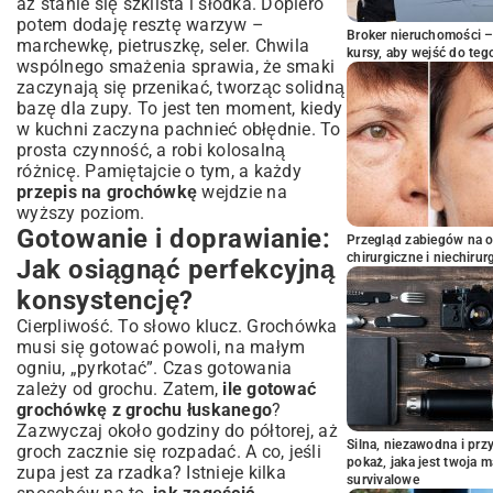
aż stanie się szklista i słodka. Dopiero
potem dodaję resztę warzyw –
Broker nieruchomości – 
marchewkę, pietruszkę, seler. Chwila
kursy, aby wejść do teg
wspólnego smażenia sprawia, że smaki
zaczynają się przenikać, tworząc solidną
bazę dla zupy. To jest ten moment, kiedy
w kuchni zaczyna pachnieć obłędnie. To
prosta czynność, a robi kolosalną
różnicę. Pamiętajcie o tym, a każdy
przepis na grochówkę
wejdzie na
wyższy poziom.
Gotowanie i doprawianie:
Przegląd zabiegów na 
chirurgiczne i niechirur
Jak osiągnąć perfekcyjną
konsystencję?
Cierpliwość. To słowo klucz. Grochówka
musi się gotować powoli, na małym
ogniu, „pyrkotać”. Czas gotowania
zależy od grochu. Zatem,
ile gotować
grochówkę z grochu łuskanego
?
Zazwyczaj około godziny do półtorej, aż
Silna, niezawodna i pr
groch zacznie się rozpadać. A co, jeśli
pokaż, jaka jest twoja 
zupa jest za rzadka? Istnieje kilka
survivalowe