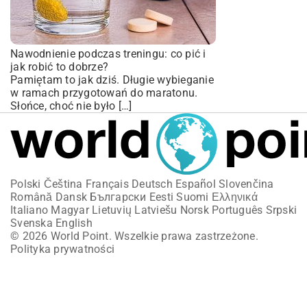
Nawodnienie podczas treningu: co pić i
jak robić to dobrze?
Pamiętam to jak dziś. Długie wybieganie
w ramach przygotowań do maratonu.
Słońce, choć nie było […]
Polski
Čeština
Français
Deutsch
Español
Slovenčina
Română
Dansk
Български
Eesti
Suomi
Ελληνικά
Italiano
Magyar
Lietuvių
Latviešu
Norsk
Português
Srpski
Svenska
English
© 2026 World Point. Wszelkie prawa zastrzeżone.
Polityka prywatności