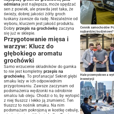
odmiana
jest najlepsza, może spędzać
sen z powiek, ale prawda jest taka, że
świeży, dobrej jakości żółty groch
łuskany zawsze da radę. Niezależnie od
wyboru, kluczem jest jakość produktu.
Cennik samochodów Por
Dobry
przepis na grochówkę
zaczyna
najbardziej budżetowe?
się już w sklepie.
Przygotowanie mięsa i
warzyw: Klucz do
głębokiego aromatu
grochówki
Samo wrzucenie składników do garnka
to nie jest kompletny
przepis na
Hale przemysłowe a wyt
grochówkę
. To profanacja! Sekret głębi
inwestycji
smaku leży w ich odpowiednim
przygotowaniu. Zawsze zaczynam od
podsmażenia wędzonki na odrobinie
smalcu lub oleju. Chodzi o to, by wytopić
z niej tłuszcz i lekko ją zrumienić. Ten
tłuszcz to nośnik smaku. Na nim
podsmażam pokrojoną w kostkę cebulę,