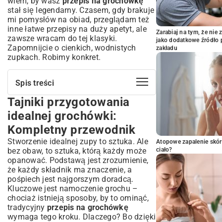
wiem, by wasz
przepis na grochówkę
stał się legendarny. Czasem, gdy brakuje
mi pomysłów na obiad, przeglądam też
inne
łatwe przepisy na duży apetyt
, ale
Zarabiaj na tym, że ni
zawsze wracam do tej klasyki.
jako dodatkowe źródło 
Zapomnijcie o cienkich, wodnistych
zakładu
zupkach. Robimy konkret.
Spis treści
Tajniki przygotowania
Tajniki przygotowania idealnej
grochówki: Kompletny przewodnik
idealnej grochówki:
Grochówka krok po kroku: Prosty przepis
Kompletny przewodnik
na tradycyjną zupę
Stworzenie idealnej zupy to sztuka. Ale
Atopowe zapalenie skór
Składniki na pyszną grochówkę: Co
bez obaw, to sztuka, którą każdy może
ciało?
musisz wiedzieć przed gotowaniem?
opanować. Podstawą jest zrozumienie,
Wybór grochu i wędzonki: Jakie
że każdy składnik ma znaczenie, a
produkty gwarantują najlepszy smak?
pośpiech jest najgorszym doradcą.
Przygotowanie mięsa i warzyw: Klucz do
Kluczowe jest namoczenie grochu –
głębokiego aromatu grochówki
chociaż istnieją sposoby, by to ominąć,
tradycyjny
przepis na grochówkę
Gotowanie i doprawianie: Jak osiągnąć
wymaga tego kroku. Dlaczego? Bo dzięki
perfekcyjną konsystencję?