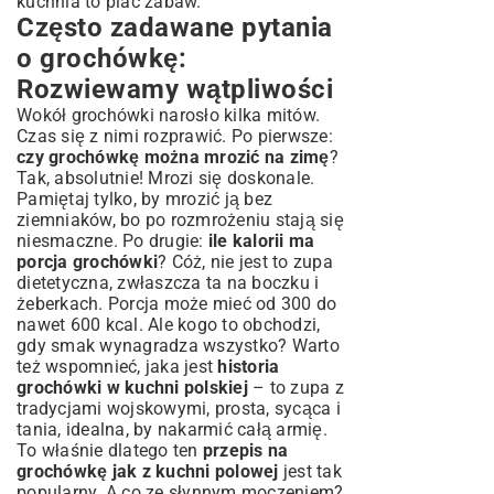
kuchnia to plac zabaw.
Często zadawane pytania
o grochówkę:
Rozwiewamy wątpliwości
Wokół grochówki narosło kilka mitów.
Czas się z nimi rozprawić. Po pierwsze:
czy grochówkę można mrozić na zimę
?
Tak, absolutnie! Mrozi się doskonale.
Pamiętaj tylko, by mrozić ją bez
ziemniaków, bo po rozmrożeniu stają się
niesmaczne. Po drugie:
ile kalorii ma
porcja grochówki
? Cóż, nie jest to zupa
dietetyczna, zwłaszcza ta na boczku i
żeberkach. Porcja może mieć od 300 do
nawet 600 kcal. Ale kogo to obchodzi,
gdy smak wynagradza wszystko? Warto
też wspomnieć, jaka jest
historia
grochówki w kuchni polskiej
– to zupa z
tradycjami wojskowymi, prosta, sycąca i
tania, idealna, by nakarmić całą armię.
To właśnie dlatego ten
przepis na
grochówkę jak z kuchni polowej
jest tak
popularny. A co ze słynnym moczeniem?