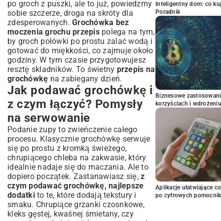
po groch z puszki, ale to już, powiedzmy
Inteligentny dom: co k
sobie szczerze, droga na skróty dla
Poradnik
zdesperowanych.
Grochówka bez
moczenia grochu przepis
polega na tym,
by groch połówki po prostu zalać wodą i
gotować do miękkości, co zajmuje około
godziny. W tym czasie przygotowujesz
resztę składników. To świetny
przepis na
grochówkę
na zabiegany dzień.
Jak podawać grochówkę i
Biznesowe zastosowani
z czym łączyć? Pomysły
korzyściach i wdrożeni
na serwowanie
Podanie zupy to zwieńczenie całego
procesu. Klasycznie grochówkę serwuje
się po prostu z kromką świeżego,
chrupiącego chleba na zakwasie, który
idealnie nadaje się do maczania. Ale to
dopiero początek. Zastanawiasz się,
z
czym podawać grochówkę, najlepsze
Aplikacje ułatwiające c
dodatki
to te, które dodają tekstury i
po cyfrowych pomocni
smaku. Chrupiące grzanki czosnkowe,
kleks gęstej, kwaśnej śmietany, czy