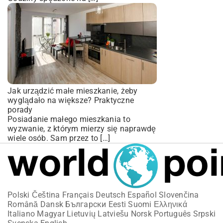
Jak urządzić małe mieszkanie, żeby
wyglądało na większe? Praktyczne
porady
Posiadanie małego mieszkania to
wyzwanie, z którym mierzy się naprawdę
wiele osób. Sam przez to […]
Polski
Čeština
Français
Deutsch
Español
Slovenčina
Română
Dansk
Български
Eesti
Suomi
Ελληνικά
Italiano
Magyar
Lietuvių
Latviešu
Norsk
Português
Srpski