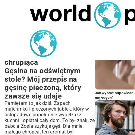
MARIUSZ ŁAMAGA
27.09.2025
NIERUCHOMOŚCI
POPULARNE A
Przepis na gęsinę
pieczoną: Idealna gęsina
na święta – soczysta i
chrupiąca
Gęsina na odświętnym
stole? Mój przepis na
gęsinę pieczoną, który
Jak wybrać odpowiedni 
zawsze się udaje
mężczyzn?
Pamiętam to jak dziś. Zapach
majeranku i pieczonych jabłek, który w
listopadowe popołudnie wypełzał z
kuchni i oplatał cały dom. To był znak, że
babcia Zosia szykuje gęś. Dla mnie,
małego chłopca, ten aromat był