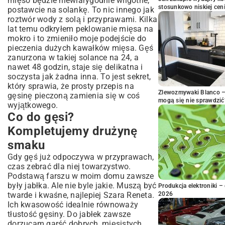
mięso będzie niewiarygodnie wilgotne,
stosunkowo niskiej cen
postawcie na solankę. To nic innego jak
roztwór wody z solą i przyprawami. Kilka
lat temu odkryłem
peklowanie mięsa na
mokro
i to zmieniło moje podejście do
pieczenia dużych kawałków mięsa. Gęś
zanurzona w takiej solance na 24, a
nawet 48 godzin, staje się delikatna i
soczysta jak żadna inna. To jest sekret,
który sprawia, że prosty przepis na
Zlewozmywaki Blanco – 
gęsinę pieczoną zamienia się w coś
mogą się nie sprawdzić
wyjątkowego.
Co do gęsi?
Kompletujemy drużynę
smaku
Gdy gęś już odpoczywa w przyprawach,
czas zebrać dla niej towarzystwo.
Podstawą farszu w moim domu zawsze
były jabłka. Ale nie byle jakie. Muszą być
Produkcja elektroniki – 
twarde i kwaśne, najlepiej Szara Reneta.
2026
Ich kwasowość idealnie równoważy
tłustość gęsiny. Do jabłek zawsze
dorzucam garść dobrych, mięsistych