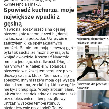
kwintesencja smaku.
Spowiedź kucharza: moje
największe wpadki z
gęsiną
Nawet najlepszy przepis na gęsinę
pieczoną nie uchroni przed błędami,
zwłaszcza na początku. Uwierzcie mi,
Najlepsza piekarnia w 
zaliczyłem kilka spektakularnych
lokalnych smakach
porażek. Pamiętam moją pierwszą gęś –
była tak sucha, że można by nią było
wbijać gwoździe. Koszmar! Nauczyło
mnie to jednego: cierpliwości. Długie
marynowanie, najlepiej w solance, i
pieczenie w niższej temperaturze przez
dłuższy czas to klucz. Nie można się
spieszyć. Innym razem moja gęś wyszła
blada i smutna, ze skórką, która w ogóle
Ćwiczenia dla pracown
poradnik
nie była chrupiąca. Wtedy zrozumiałem,
jak ważne jest dokładne osuszenie tuszki
przed pieczeniem i ten początkowy
„strzał” wysokiej temperatury. A
niedopieczenie przy kości? To też