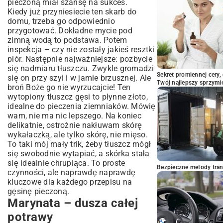
pieczoną miał szansę na sukces.
Kiedy już przyniesiecie ten skarb do
domu, trzeba go odpowiednio
przygotować. Dokładne mycie pod
zimną wodą to podstawa. Potem
inspekcja – czy nie zostały jakieś resztki
piór. Następnie najważniejsze: pozbycie
się nadmiaru tłuszczu. Zwykle gromadzi
Sekret promiennej cery,
się on przy szyi i w jamie brzusznej. Ale
Twój najlepszy sprzymi
broń Boże go nie wyrzucajcie! Ten
wytopiony tłuszcz gęsi to płynne złoto,
idealne do pieczenia ziemniaków. Mówię
wam, nie ma nic lepszego. Na koniec
delikatnie, ostrożnie nakłuwam skórę
wykałaczką, ale tylko skórę, nie mięso.
To taki mój mały trik, żeby tłuszcz mógł
się swobodnie wytapiać, a skórka stała
się idealnie chrupiąca. To proste
Bezpieczne metody trans
czynności, ale naprawdę naprawdę
kluczowe dla każdego przepisu na
gęsinę pieczoną.
Marynata – dusza całej
potrawy