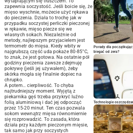
wytapiającym się tłuszczem. To
zapewnia soczystość. Jeśli boicie się, że
mięso wyschnie, możecie użyć rękawa
do pieczenia. Działa to trochę jak w
przypadku
soczystej perliczki pieczonej
w rękawie
, mięso piecze się we
własnych sokach. Niezależnie od
metody, najlepszym przyjacielem jest
termometr do mięsa. Kiedy wbity w
Porady dla początkując
najgrubszą część uda pokaże 80-85°C,
biegać od zera?
to znak, że jest gotowa. Na ostatnie pół
godziny pieczenia zawsze zdejmuję
pokrywę (jeśli jej używałem), żeby
skórka mogła się finalnie dopiec na
chrupko.
A potem… cierpliwość. To chyba
najtrudniejszy moment. Wyjętą z
piekarnika gęś trzeba przykryć luźno
folią aluminiową i dać jej odpocząć
Technologie oszczędzan
przez 15-20 minut. Ten czas pozwala
sokom wewnątrz mięsa równomiernie
się rozprowadzić. To zasada, która
działa przy każdym pieczonym mięsie,
tak samo jak przy
soczystych