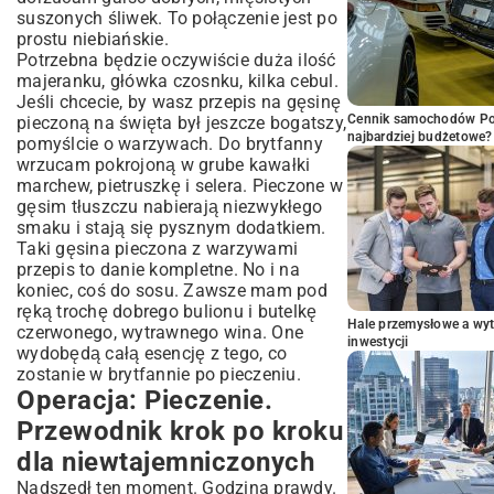
suszonych śliwek. To połączenie jest po
prostu niebiańskie.
Potrzebna będzie oczywiście duża ilość
majeranku, główka czosnku, kilka cebul.
Jeśli chcecie, by wasz przepis na gęsinę
Cennik samochodów Por
pieczoną na święta był jeszcze bogatszy,
najbardziej budżetowe?
pomyślcie o warzywach. Do brytfanny
wrzucam pokrojoną w grube kawałki
marchew, pietruszkę i selera. Pieczone w
gęsim tłuszczu nabierają niezwykłego
smaku i stają się pysznym dodatkiem.
Taki gęsina pieczona z warzywami
przepis to danie kompletne. No i na
koniec, coś do sosu. Zawsze mam pod
ręką trochę dobrego bulionu i butelkę
Hale przemysłowe a wyt
czerwonego, wytrawnego wina. One
inwestycji
wydobędą całą esencję z tego, co
zostanie w brytfannie po pieczeniu.
Operacja: Pieczenie.
Przewodnik krok po kroku
dla niewtajemniczonych
Nadszedł ten moment. Godzina prawdy.