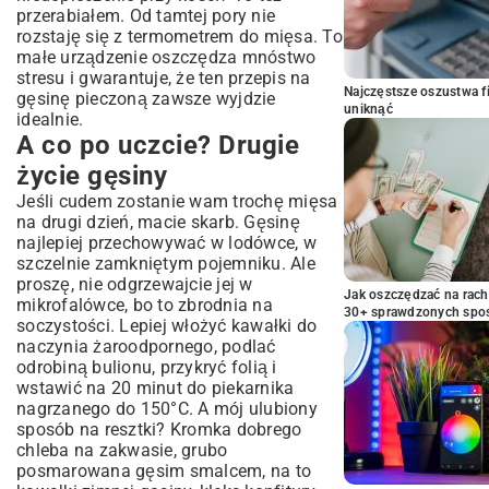
przerabiałem. Od tamtej pory nie
rozstaję się z termometrem do mięsa. To
małe urządzenie oszczędza mnóstwo
stresu i gwarantuje, że ten przepis na
Najczęstsze oszustwa f
gęsinę pieczoną zawsze wyjdzie
uniknąć
idealnie.
A co po uczcie? Drugie
życie gęsiny
Jeśli cudem zostanie wam trochę mięsa
na drugi dzień, macie skarb. Gęsinę
najlepiej przechowywać w lodówce, w
szczelnie zamkniętym pojemniku. Ale
proszę, nie odgrzewajcie jej w
Jak oszczędzać na rac
mikrofalówce, bo to zbrodnia na
30+ sprawdzonych sp
soczystości. Lepiej włożyć kawałki do
naczynia żaroodpornego, podlać
odrobiną bulionu, przykryć folią i
wstawić na 20 minut do piekarnika
nagrzanego do 150°C. A mój ulubiony
sposób na resztki? Kromka dobrego
chleba na zakwasie, grubo
posmarowana gęsim smalcem, na to