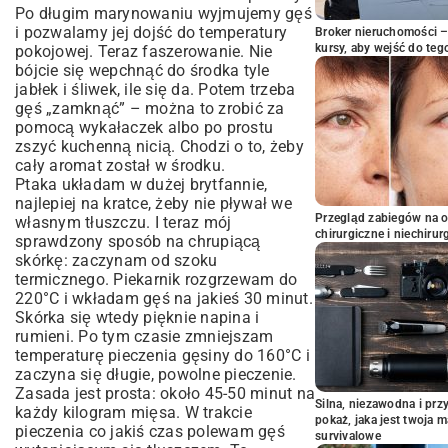
Po długim marynowaniu wyjmujemy gęś
i pozwalamy jej dojść do temperatury
Broker nieruchomości – 
kursy, aby wejść do teg
pokojowej. Teraz faszerowanie. Nie
bójcie się wepchnąć do środka tyle
jabłek i śliwek, ile się da. Potem trzeba
gęś „zamknąć” – można to zrobić za
pomocą wykałaczek albo po prostu
zszyć kuchenną nicią. Chodzi o to, żeby
cały aromat został w środku.
Ptaka układam w dużej brytfannie,
najlepiej na kratce, żeby nie pływał we
Przegląd zabiegów na 
własnym tłuszczu. I teraz mój
chirurgiczne i niechirur
sprawdzony sposób na chrupiącą
skórkę: zaczynam od szoku
termicznego. Piekarnik rozgrzewam do
220°C i wkładam gęś na jakieś 30 minut.
Skórka się wtedy pięknie napina i
rumieni. Po tym czasie zmniejszam
temperaturę pieczenia gęsiny do 160°C i
zaczyna się długie, powolne pieczenie.
Zasada jest prosta: około 45-50 minut na
Silna, niezawodna i pr
każdy kilogram mięsa. W trakcie
pokaż, jaka jest twoja 
pieczenia co jakiś czas polewam gęś
survivalowe