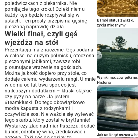
polędwiczkach z piekarnika
. Nie
pomijajcie tego kroku! Dzięki niemu
każdy kęs będzie rozpływał się w
ustach. Ten prosty przepis na gęsinę
Bambi status związku 
życiu miłosnym?
pieczoną naprawdę działa.
Wielki finał, czyli gęś
wjeżdża na stół
Prezentacja ma znaczenie. Gęś podana
w całości na dużym półmisku, otoczona
pieczonymi jabłkami, zawsze robi
piorunujące wrażenie na gościach.
Można ją kroić dopiero przy stole, co
Wyniki meczów piłki noż
dodaje całemu wydarzeniu rangi. U mnie
Historia
w domu od lat trwa spór, co jest
najlepszym dodatkiem – kluski śląskie
czy pyzy na parze. Ja jestem
#teamkluski. Do tego obowiązkowo
modra kapusta z rodzynkami i
oczywiście sos. Nie ważcie się wylewać
tego skarbu, który został w brytfannie!
Wystarczy zlać nadmiar tłuszczu, dodać
bulion, odrobinę wina, zredukować i
Jak uniknąć oszustw h
gotowe. Taki sos do gęsiny to