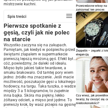
mistrzowie kuchni.
Przerzedzone włosy na 
zatrzymać ten proces
Spis treści
Pierwsze spotkanie z
Pierwsze spotkanie z gęsią, czyli jak nie
polec na starcie
gęsią, czyli jak nie polec
Marynata – dusza całej potrawy
na starcie
Co do gęsi? Kompletujemy drużynę
Wszystko zaczyna się na zakupach.
smaku
Pamiętam, jak kiedyś w pośpiechu przed
Zeppelin – zegarki z l
Operacja: Pieczenie. Przewodnik krok po
świętami złapałem w supermarkecie
elegancją
kroku dla niewtajemniczonych
pierwszą lepszą mrożoną gęś. Efekt był…
Wielki finał, czyli gęś wjeżdża na stół
cóż, powiedzmy, że daleki od ideału.
Mięso było jakieś takie twardawe, a
Spowiedź kucharza: moje największe
smaku brakowało. Od tamtej pory wiem
wpadki z gęsiną
jedno: źródło ma znaczenie. Jeśli macie
A co po uczcie? Drugie życie gęsiny
możliwość, poszukajcie gęsi u lokalnego
hodowcy, na targu. Taka tuszka, o wadze
między 3 a 5 kilogramów, to zupełnie
inna bajka. Skóra ma piękny, lekko
Czy wiesz, jak prawidł
żółtawy odcień, a mięso jest jędrne. To
twarzy, by cieszyć się 
niedoskonałości?
pierwszy krok, by wasz przepis na gęsinę