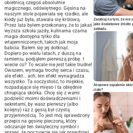
obietnicą czegoś absolutnie
magicznego, odświętnego. Gęsina na
naszym stole pojawiała się rzadko, ale
kiedy już była, stawała się królową.
Zarabiaj na tym, że ni
jako dodatkowe źródło 
Przez lata byłem przekonany, że to jakaś
zakładu
wyższa szkoła jazdy, kulinarna czarna
magia dostępna tylko dla
wtajemniczonych, takich jak moja
babcia. Bałem się jej dotknąć.
Dopiero po wielu latach, z duszą na
ramieniu, podjąłem pierwszą próbę. I
wiecie co? To wcale nie jest takie trudne!
Owszem, wymaga trochę serca i czasu,
ale efekt… ach, ten efekt wynagradza
wszystko. Ta soczystość, to miękkie,
Atopowe zapalenie skór
rozpadające się mięso i ta obłędnie
ciało?
chrupiąca skórka. Chcę się z wami
podzielić moimi doświadczeniami i
sekretami, by wasz pierwszy (albo
kolejny) raz z gęsią był czystą
przyjemnością. To jest mój sprawdzony
przepis na gęsinę pieczoną, który
odczaruje ten świąteczny symbol i
sprawi, że poczujecie się jak prawdziwi