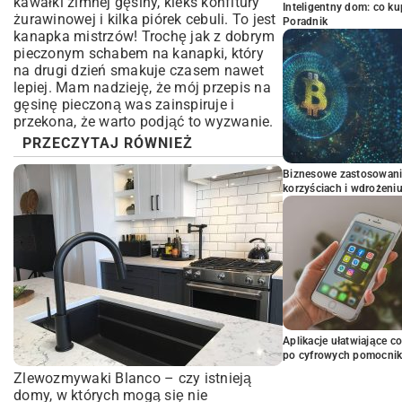
kawałki zimnej gęsiny, kleks konfitury
Inteligentny dom: co k
żurawinowej i kilka piórek cebuli. To jest
Poradnik
kanapka mistrzów! Trochę jak z dobrym
pieczonym schabem na kanapki
, który
na drugi dzień smakuje czasem nawet
lepiej. Mam nadzieję, że mój przepis na
gęsinę pieczoną was zainspiruje i
przekona, że warto podjąć to wyzwanie.
PRZECZYTAJ RÓWNIEŻ
Biznesowe zastosowani
korzyściach i wdrożeni
Aplikacje ułatwiające c
po cyfrowych pomocni
Zlewozmywaki Blanco – czy istnieją
domy, w których mogą się nie