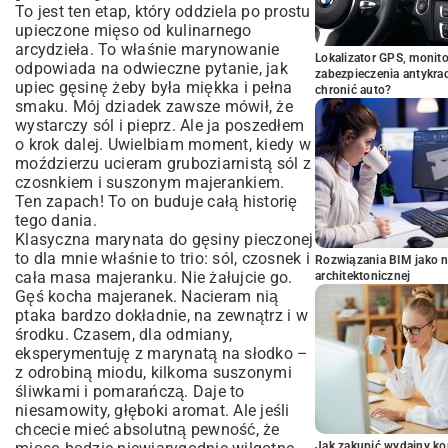
To jest ten etap, który oddziela po prostu
upieczone mięso od kulinarnego
arcydzieła. To właśnie marynowanie
Lokalizator GPS, monito
odpowiada na odwieczne pytanie, jak
zabezpieczenia antykra
upiec gęsinę żeby była miękka i pełna
chronić auto?
smaku. Mój dziadek zawsze mówił, że
wystarczy sól i pieprz. Ale ja poszedłem
o krok dalej. Uwielbiam moment, kiedy w
moździerzu ucieram gruboziarnistą sól z
czosnkiem i suszonym majerankiem.
Ten zapach! To on buduje całą historię
tego dania.
Klasyczna marynata do gęsiny pieczonej
to dla mnie właśnie to trio: sól, czosnek i
Rozwiązania BIM jako n
cała masa majeranku. Nie żałujcie go.
architektonicznej
Gęś kocha majeranek. Nacieram nią
ptaka bardzo dokładnie, na zewnątrz i w
środku. Czasem, dla odmiany,
eksperymentuję z marynatą na słodko –
z odrobiną miodu, kilkoma suszonymi
śliwkami i pomarańczą. Daje to
niesamowity, głęboki aromat. Ale jeśli
chcecie mieć absolutną pewność, że
Jak zakupić wydajny ko