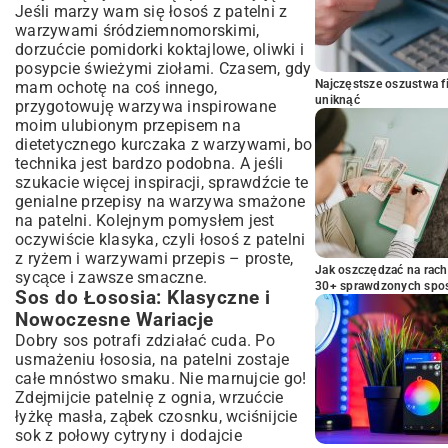
Jeśli marzy wam się łosoś z patelni z
warzywami śródziemnomorskimi,
dorzućcie pomidorki koktajlowe, oliwki i
posypcie świeżymi ziołami. Czasem, gdy
Najczęstsze oszustwa f
mam ochotę na coś innego,
uniknąć
przygotowuję warzywa inspirowane
moim ulubionym przepisem na
dietetycznego kurczaka z warzywami, bo
technika jest bardzo podobna. A jeśli
szukacie więcej inspiracji, sprawdźcie te
genialne
przepisy na warzywa smażone
na patelni
. Kolejnym pomysłem jest
oczywiście klasyka, czyli łosoś z patelni
z ryżem i warzywami przepis – proste,
Jak oszczędzać na rac
sycące i zawsze smaczne.
30+ sprawdzonych sp
Sos do Łososia: Klasyczne i
Nowoczesne Wariacje
Dobry sos potrafi zdziałać cuda. Po
usmażeniu łososia, na patelni zostaje
całe mnóstwo smaku. Nie marnujcie go!
Zdejmijcie patelnię z ognia, wrzućcie
łyżkę masła, ząbek czosnku, wciśnijcie
sok z połowy cytryny i dodajcie