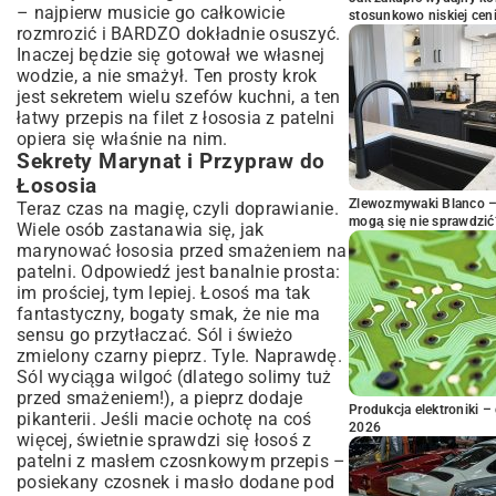
– najpierw musicie go całkowicie
stosunkowo niskiej cen
rozmrozić i BARDZO dokładnie osuszyć.
Inaczej będzie się gotował we własnej
wodzie, a nie smażył. Ten prosty krok
jest sekretem wielu szefów kuchni, a ten
łatwy przepis na filet z łososia z patelni
opiera się właśnie na nim.
Sekrety Marynat i Przypraw do
Łososia
Zlewozmywaki Blanco – 
Teraz czas na magię, czyli doprawianie.
mogą się nie sprawdzić
Wiele osób zastanawia się, jak
marynować łososia przed smażeniem na
patelni. Odpowiedź jest banalnie prosta:
im prościej, tym lepiej. Łosoś ma tak
fantastyczny, bogaty smak, że nie ma
sensu go przytłaczać. Sól i świeżo
zmielony czarny pieprz. Tyle. Naprawdę.
Sól wyciąga wilgoć (dlatego solimy tuż
przed smażeniem!), a pieprz dodaje
Produkcja elektroniki – 
pikanterii. Jeśli macie ochotę na coś
2026
więcej, świetnie sprawdzi się łosoś z
patelni z masłem czosnkowym przepis –
posiekany czosnek i masło dodane pod