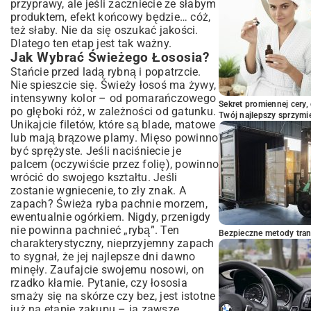
przyprawy, ale jeśli zaczniecie ze słabym
produktem, efekt końcowy będzie… cóż,
też słaby. Nie da się oszukać jakości.
Dlatego ten etap jest tak ważny.
Jak Wybrać Świeżego Łososia?
Stańcie przed ladą rybną i popatrzcie.
Nie spieszcie się. Świeży łosoś ma żywy,
intensywny kolor – od pomarańczowego
Sekret promiennej cery,
po głęboki róż, w zależności od gatunku.
Twój najlepszy sprzymi
Unikajcie filetów, które są blade, matowe
lub mają brązowe plamy. Mięso powinno
być sprężyste. Jeśli naciśniecie je
palcem (oczywiście przez folię), powinno
wrócić do swojego kształtu. Jeśli
zostanie wgniecenie, to zły znak. A
zapach? Świeża ryba pachnie morzem,
ewentualnie ogórkiem. Nigdy, przenigdy
nie powinna pachnieć „rybą”. Ten
Bezpieczne metody trans
charakterystyczny, nieprzyjemny zapach
to sygnał, że jej najlepsze dni dawno
minęły. Zaufajcie swojemu nosowi, on
rzadko kłamie. Pytanie, czy łososia
smaży się na skórze czy bez, jest istotne
już na etapie zakupu – ja zawsze