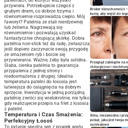
patelniach, do których wszystko
przywiera. Potrzebujecie czegoś z
Broker nieruchomości – 
grubym dnem, co dobrze trzyma i
kursy, aby wejść do teg
równomiernie rozprowadza ciepło. Mój
faworyt? Patelnia ze stali nierdzewnej
lub żeliwna. Nagrzewają się
równomiernie i pozwalają uzyskać
fantastycznie chrupiącą skórkę. Dobra
patelnia non-stick też da radę, zwłaszcza
jeśli dopiero zaczynacie swoją przygodę
ze smażeniem ryb i boicie się
przywierania. Ważne, żeby była solidna.
Przegląd zabiegów na 
Słaba, cienka patelnia to gwarancja
chirurgiczne i niechirur
przypalenia z jednej strony i
niedosmażenia z drugiej. Idealna
temperatura patelni do łososia jest
łatwiejsza do osiągnięcia na dobrym
sprzęcie. Inwestycja w jedną porządną
patelnię zwróci się wielokrotnie, nie tylko
gdy realizujecie przepis na filet z łososia
z patelni.
Temperatura i Czas Smażenia:
Silna, niezawodna i pr
Perfekcyjny Łosoś
pokaż, jaka jest twoja 
survivalowe
To pytanie spędza sen z powiek wielu