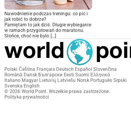
Nawodnienie podczas treningu: co pić i
jak robić to dobrze?
Pamiętam to jak dziś. Długie wybieganie
w ramach przygotowań do maratonu.
Słońce, choć nie było […]
Polski
Čeština
Français
Deutsch
Español
Slovenčina
Română
Dansk
Български
Eesti
Suomi
Ελληνικά
Italiano
Magyar
Lietuvių
Latviešu
Norsk
Português
Srpski
Svenska
English
© 2026 World Point. Wszelkie prawa zastrzeżone.
Polityka prywatności