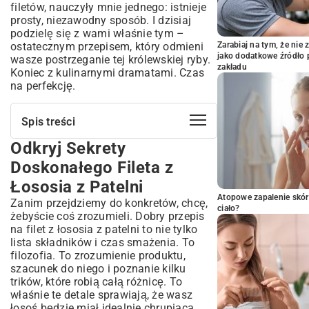
filetów, nauczyły mnie jednego: istnieje
prosty, niezawodny sposób. I dzisiaj
podzielę się z wami właśnie tym –
ostatecznym przepisem, który odmieni
Zarabiaj na tym, że ni
jako dodatkowe źródło 
wasze postrzeganie tej królewskiej ryby.
zakładu
Koniec z kulinarnymi dramatami. Czas
na perfekcję.
Spis treści
Odkryj Sekrety
Odkryj Sekrety Doskonałego Fileta z
Łososia z Patelni
Doskonałego Fileta z
Wybór i Przygotowanie Idealnego Fileta
Łososia z Patelni
Łososia
Atopowe zapalenie skór
Zanim przejdziemy do konkretów, chcę,
Jak Wybrać Świeżego Łososia?
ciało?
żebyście coś zrozumieli. Dobry przepis
Kluczowe Kroki w Przygotowaniu Fileta
na filet z łososia z patelni to nie tylko
Sekrety Marynat i Przypraw do Łososia
lista składników i czas smażenia. To
Smażenie Łososia na Patelni Krok po
filozofia. To zrozumienie produktu,
Kroku
szacunek do niego i poznanie kilku
trików, które robią całą różnicę. To
Jaka Patelnia Najlepsza do Łososia?
właśnie te detale sprawiają, że wasz
Temperatura i Czas Smażenia: Perfekcyjny
łosoś będzie miał idealnie chrupiącą