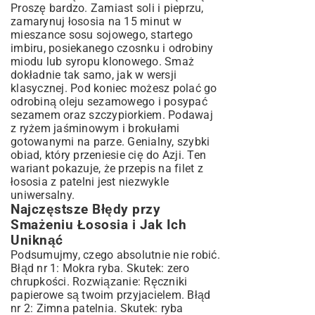
Proszę bardzo. Zamiast soli i pieprzu,
zamarynuj łososia na 15 minut w
mieszance sosu sojowego, startego
imbiru, posiekanego czosnku i odrobiny
miodu lub syropu klonowego. Smaż
dokładnie tak samo, jak w wersji
klasycznej. Pod koniec możesz polać go
odrobiną oleju sezamowego i posypać
sezamem oraz szczypiorkiem. Podawaj
z ryżem jaśminowym i brokułami
gotowanymi na parze. Genialny, szybki
obiad, który przeniesie cię do Azji. Ten
wariant pokazuje, że przepis na filet z
łososia z patelni jest niezwykle
uniwersalny.
Najczęstsze Błędy przy
Smażeniu Łososia i Jak Ich
Uniknąć
Podsumujmy, czego absolutnie nie robić.
Błąd nr 1: Mokra ryba. Skutek: zero
chrupkości. Rozwiązanie: Ręczniki
papierowe są twoim przyjacielem. Błąd
nr 2: Zimna patelnia. Skutek: ryba