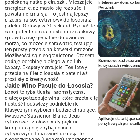
posiekaną natkę pietruszki. Mieszajcie
Inteligentny dom: co k
energicznie, aż masło się rozpuści i
Poradnik
powstanie emulsja. To jest najlepszy
przepis na sos cytrynowy do łososia z
patelni. Gotowy w 30 sekund. Pycha! Ten
sam patent na sos maślano-czosnkowy
sprawdza się genialnie do owoców
morza, co możecie sprawdzić, testując
ten
prosty przepis na krewetki mrożone
.
Możliwości są nieograniczone. Czasem
dodaję odrobinę białego wina lub
Biznesowe zastosowani
korzyściach i wdrożeni
kapary. Eksperymentujcie! Ten łatwy
przepis na filet z łososia z patelni aż
prosi się o kreatywność.
Jakie Wino Pasuje do Łososia?
Łosoś to ryba tłusta i aromatyczna,
dlatego potrzebuje wina, które przetnie tę
tłustość i odświeży podniebienie.
Klasycznym wyborem będzie chrupiące,
kwasowe Sauvignon Blanc. Jego
Aplikacje ułatwiające c
cytrusowe i ziołowe nuty pięknie
po cyfrowych pomocni
komponują się z rybą i sosem
cytrynowym. Inna świetna opcja to
niebeczkowane (unoaked) Chardonnay