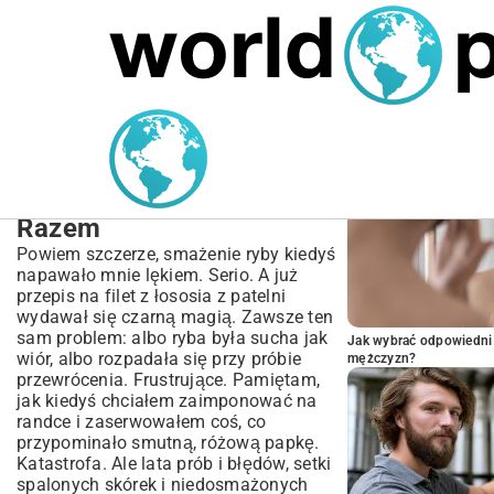
MARIUSZ ŁAMAGA
05.10.2025
SPORT
POPULARNE A
Przepis na Filet z Łososia
z Patelni – Soczysty i
Chrupiący za Każdym
Razem
Powiem szczerze, smażenie ryby kiedyś
napawało mnie lękiem. Serio. A już
przepis na filet z łososia z patelni
wydawał się czarną magią. Zawsze ten
sam problem: albo ryba była sucha jak
Jak wybrać odpowiedni 
wiór, albo rozpadała się przy próbie
mężczyzn?
przewrócenia. Frustrujące. Pamiętam,
jak kiedyś chciałem zaimponować na
randce i zaserwowałem coś, co
przypominało smutną, różową papkę.
Katastrofa. Ale lata prób i błędów, setki
spalonych skórek i niedosmażonych