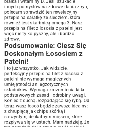
białka i witaminy D. Jeśli szukacie
innych pomysłów na zdrowe dania z ryb,
polecam sprawdzić ten rewelacyjny
przepis na sałatkę ze śledziem
, która
również jest skarbnicą omega-3. Nasz
przepis na filet z łososia z patelni jest
więc nie tylko pyszny, ale i bardzo
zdrowy.
Podsumowanie: Ciesz Się
Doskonałym Łososiem z
Patelni!
I to już wszystko. Jak widzicie,
perfekcyjny przepis na filet z łososia z
patelni nie wymaga magicznych
umiejętności ani egzotycznych
składników. Wymaga zrozumienia kilku
podstawowych zasad i odrobiny uwagi.
Koniec z suchą, rozpadającą się rybą. Od
teraz wasz łosoś będzie zawsze idealny:
z chrupiącą jak chips skórką i
soczystym, delikatnym mięsem, które
rozpływa się w ustach. Mam nadzieję, że