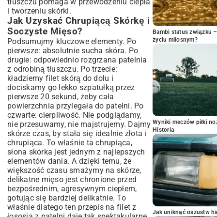
tłuszczu pomaga w przewodzeniu ciepła
i tworzeniu skórki.
Jak Uzyskać Chrupiącą Skórkę i
Soczyste Mięso?
Bambi status związku 
życiu miłosnym?
Podsumujmy kluczowe elementy. Po
pierwsze: absolutnie sucha skóra. Po
drugie: odpowiednio rozgrzana patelnia
z odrobiną tłuszczu. Po trzecie:
kładziemy filet skórą do dołu i
dociskamy go lekko szpatułką przez
pierwsze 20 sekund, żeby cała
powierzchnia przylegała do patelni. Po
czwarte: cierpliwość. Nie podglądamy,
Wyniki meczów piłki noż
nie przesuwamy, nie majstrujemy. Dajmy
Historia
skórze czas, by stała się idealnie złota i
chrupiąca. To właśnie ta chrupiąca,
słona skórka jest jednym z najlepszych
elementów dania. A dzięki temu, że
większość czasu smażymy na skórze,
delikatne mięso jest chronione przed
bezpośrednim, agresywnym ciepłem,
gotując się bardziej delikatnie. To
właśnie dlatego ten przepis na filet z
Jak uniknąć oszustw h
łososia z patelni daje tak spektakularne