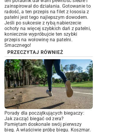
ten poradnik dał wam pewność siebie i
zainspirował do działania. Gotowanie to
radość, a ten przepis na filet z łososia z
patelni jest tego najlepszym dowodem.
Jeśli po sukcesie z rybą nabierzecie
ochoty na więcej szybkich dań z patelni,
koniecznie wypróbujcie ten
szybki
przepis na wołowinę na patelni
.
Smacznego!
PRZECZYTAJ RÓWNIEŻ
Porady dla początkujących biegaczy:
Jak zacząć biegać od zera?
Pamiętam doskonale swój pierwszy
bieg. A właściwie próbę biegu. Koszmar.