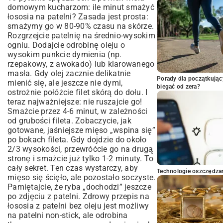
domowym kucharzom: ile minut smażyć
łososia na patelni? Zasada jest prosta:
smażymy go w 80-90% czasu na skórze.
Rozgrzejcie patelnię na średnio-wysokim
ogniu. Dodajcie odrobinę oleju o
wysokim punkcie dymienia (np.
rzepakowy, z awokado) lub klarowanego
masła. Gdy olej zacznie delikatnie
Porady dla początkując
mienić się, ale jeszcze nie dymi,
biegać od zera?
ostrożnie połóżcie filet skórą do dołu. I
teraz najważniejsze: nie ruszajcie go!
Smażcie przez 4-6 minut, w zależności
od grubości fileta. Zobaczycie, jak
gotowane, jaśniejsze mięso „wspina się”
po bokach fileta. Gdy dojdzie do około
2/3 wysokości, przewróćcie go na drugą
stronę i smażcie już tylko 1-2 minuty. To
cały sekret. Ten czas wystarczy, aby
Technologie oszczędzan
mięso się ścięło, ale pozostało soczyste.
Pamiętajcie, że ryba „dochodzi” jeszcze
po zdjęciu z patelni. Zdrowy przepis na
łososia z patelni bez oleju jest możliwy
na patelni non-stick, ale odrobina