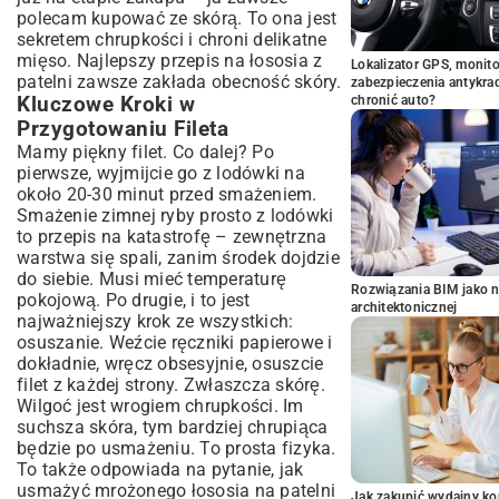
polecam kupować ze skórą. To ona jest
sekretem chrupkości i chroni delikatne
mięso. Najlepszy przepis na łososia z
Lokalizator GPS, monito
patelni zawsze zakłada obecność skóry.
zabezpieczenia antykra
Kluczowe Kroki w
chronić auto?
Przygotowaniu Fileta
Mamy piękny filet. Co dalej? Po
pierwsze, wyjmijcie go z lodówki na
około 20-30 minut przed smażeniem.
Smażenie zimnej ryby prosto z lodówki
to przepis na katastrofę – zewnętrzna
warstwa się spali, zanim środek dojdzie
do siebie. Musi mieć temperaturę
Rozwiązania BIM jako n
pokojową. Po drugie, i to jest
architektonicznej
najważniejszy krok ze wszystkich:
osuszanie. Weźcie ręczniki papierowe i
dokładnie, wręcz obsesyjnie, osuszcie
filet z każdej strony. Zwłaszcza skórę.
Wilgoć jest wrogiem chrupkości. Im
suchsza skóra, tym bardziej chrupiąca
będzie po usmażeniu. To prosta fizyka.
To także odpowiada na pytanie, jak
usmażyć mrożonego łososia na patelni
Jak zakupić wydajny ko