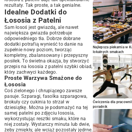
rezultaty. Tak proste, a tak genialne.
Idealne Dodatki do
Łososia z Patelni
Sam łosoś jest gwiazdą, ale nawet
największa gwiazda potrzebuje
odpowiedniego tła. Dobrze dobrane
dodatki potrafią wynieść to danie na
Najlepsza piekarnia w 
zupełnie nowy poziom, tworząc
lokalnych smakach
kompletny, zbalansowany i przepyszny
posiłek. To świetna okazja, by stworzyć
przepis na łososia z patelni szybki obiad,
który zachwyci każdego.
Proste Warzywa Smażone do
Łososia
Coś zielonego i chrupiącego zawsze
pasuje. Szparagi, fasolka szparagowa,
brokuły czy cukinia to strzał w
Ćwiczenia dla pracown
dziesiątkę. Można je podsmażyć na tej
poradnik
samej patelni po zdjęciu łososia,
wykorzystując resztki smaku, które na
niej zostały. Wystarczy minuta lub dwie,
żeby zmiękły, ale wciąż pozostały jędrne.