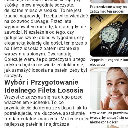
Łosoś
skórkę i niewiarygodnie soczyste,
Jak Uzyskać Chrupiącą Skórkę i Soczyste
Przerzedzone włosy na 
delikatne mięso w środku. To nie jest
zatrzymać ten proces
Mięso?
trudne, naprawdę. Trzeba tylko wiedzieć,
Idealne Dodatki do Łososia z Patelni
na co zwrócić uwagę. Przez lata
Proste Warzywa Smażone do Łososia
wypracowałem metodę, która nigdy nie
zawodzi. Niezależnie od tego, czy
Sos do Łososia: Klasyczne i Nowoczesne
gotujecie szybki obiad w tygodniu, czy
Wariacje
elegancką kolację dla gości, ten przepis
Jakie Wino Pasuje do Łososia?
na filet z łososia z patelni stanie się
Inne Wersje i Praktyczne Porady
waszym ulubionym. Gwarantuję.
Łosoś z Patelni w Wersji Azjatyckiej
Obiecuję wam, że po przeczytaniu tego
Zeppelin – zegarki z l
Najczęstsze Błędy przy Smażeniu Łososia i
artykułu będziecie wiedzieć dokładnie,
elegancją
Jak Ich Uniknąć
jak usmażyć łososia na patelni żeby był
soczysty.
Zdrowotne Korzyści Spożywania Łososia
Wybór i Przygotowanie
Podsumowanie: Ciesz Się Doskonałym
Łososiem z Patelni!
Idealnego Fileta Łososia
Wszystko zaczyna się na długo przed
włączeniem kuchenki. To, co
przyniesiecie do domu ze sklepu i jak to
potraktujecie, ma kluczowe, absolutnie
Czy wiesz, jak prawidł
twarzy, by cieszyć się 
fundamentalne znaczenie. Możecie mieć
niedoskonałości?
najlepszą patelnię i najdroższe