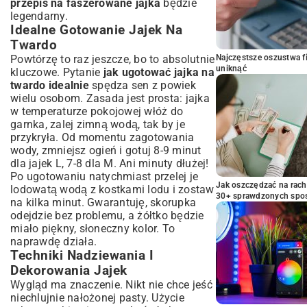
przepis na faszerowane jajka
będzie
legendarny.
Idealne Gotowanie Jajek Na
Twardo
Powtórzę to raz jeszcze, bo to absolutnie
Najczęstsze oszustwa f
uniknąć
kluczowe. Pytanie
jak ugotować jajka na
twardo idealnie
spędza sen z powiek
wielu osobom. Zasada jest prosta: jajka
w temperaturze pokojowej włóż do
garnka, zalej zimną wodą, tak by je
przykryła. Od momentu zagotowania
wody, zmniejsz ogień i gotuj 8-9 minut
dla jajek L, 7-8 dla M. Ani minuty dłużej!
Po ugotowaniu natychmiast przelej je
Jak oszczędzać na rac
lodowatą wodą z kostkami lodu i zostaw
30+ sprawdzonych sp
na kilka minut. Gwarantuję, skorupka
odejdzie bez problemu, a żółtko będzie
miało piękny, słoneczny kolor. To
naprawdę działa.
Techniki Nadziewania I
Dekorowania Jajek
Wygląd ma znaczenie. Nikt nie chce jeść
niechlujnie nałożonej pasty. Użycie