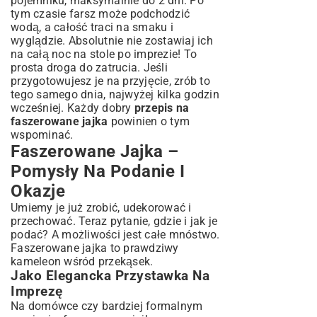
pojemniku, maksymalnie do 2 dni. Po
tym czasie farsz może podchodzić
wodą, a całość traci na smaku i
wyglądzie. Absolutnie nie zostawiaj ich
na całą noc na stole po imprezie! To
prosta droga do zatrucia. Jeśli
przygotowujesz je na przyjęcie, zrób to
tego samego dnia, najwyżej kilka godzin
wcześniej. Każdy dobry
przepis na
faszerowane jajka
powinien o tym
wspominać.
Faszerowane Jajka –
Pomysły Na Podanie I
Okazje
Umiemy je już zrobić, udekorować i
przechować. Teraz pytanie, gdzie i jak je
podać? A możliwości jest całe mnóstwo.
Faszerowane jajka to prawdziwy
kameleon wśród przekąsek.
Jako Elegancka Przystawka Na
Imprezę
Na domówce czy bardziej formalnym