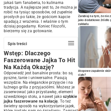
jakaś tam fanaberia, to kulinarna
tradycja. A najlepsze jest to, że można je
robić na tysiąc sposobów, od zupełnie
prostych po takie, że gościom kapcie
Zarabiaj na tym, że ni
jako dodatkowe źródło 
spadają z wrażenia. I właśnie o tym
zakładu
dzisiaj pogadamy. Koniec filozofii,
bierzemy się za gotowanie.
Spis treści
Wstęp: Dlaczego
Wstęp: Dlaczego Faszerowane Jajka To
Hit Na Każdą Okazję?
Faszerowane Jajka To Hit
Klasyczny Przepis Na Faszerowane
Na Każdą Okazję?
Jajka – Podstawa Sukcesu
Atopowe zapalenie skór
Odpowiedź jest banalnie prosta: bo są
Niezbędne Składniki Do Przygotowania
ciało?
pyszne, tanie i uniwersalne. Pasują
Jajek
wszędzie. Na eleganckie przyjęcie i na
Przygotowanie Krok Po Kroku – Idealne
luźnego grilla z przyjaciółmi. Możesz je
Faszerowane Jajka
zaserwować jako przystawkę, element
Kreatywne Wariacje: Odkryj Nowe Smaki
szwedzkiego stołu, a nawet jako
szybkie
Faszerowanych Jajek
jajka faszerowane na kolację
. To też
świetny sposób na wykorzystanie jajek,
Tradycyjne Nadzienia – Smaki Dzieciństwa
które zostały nam po śniadaniu. Zamiast
Na Nowo