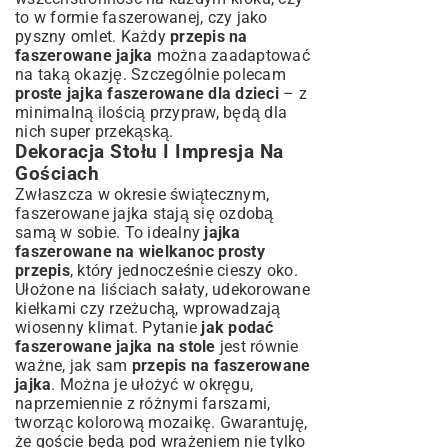
to w formie faszerowanej, czy jako
pyszny omlet
. Każdy
przepis na
faszerowane jajka
można zaadaptować
na taką okazję. Szczególnie polecam
proste jajka faszerowane dla dzieci
– z
minimalną ilością przypraw, będą dla
nich super przekąską.
Dekoracja Stołu I Impresja Na
Gościach
Zwłaszcza w okresie świątecznym,
faszerowane jajka stają się ozdobą
samą w sobie. To idealny
jajka
faszerowane na wielkanoc prosty
przepis
, który jednocześnie cieszy oko.
Ułożone na liściach sałaty, udekorowane
kiełkami czy rzeżuchą, wprowadzają
wiosenny klimat. Pytanie
jak podać
faszerowane jajka na stole
jest równie
ważne, jak sam
przepis na faszerowane
jajka
. Można je ułożyć w okręgu,
naprzemiennie z różnymi farszami,
tworząc kolorową mozaikę. Gwarantuję,
że goście będą pod wrażeniem nie tylko