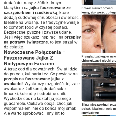
dodać do masy z żółtek. Innym
klasykiem są
jajka faszerowane ze
Broker nieruchomości – 
szczypiorkiem i rzodkiewką
, które
kursy, aby wejść do teg
dodają cudownej chrupkości i świeżości.
Idealne na wiosnę. Te tradycyjne wersje
to comfort food w czystej postaci.
Bezpieczne, pyszne i zawsze udane.
Jeśli więc szukasz inspiracji na
przepisy
na potrawy świąteczne
, to jest strzał w
dziesiątkę.
Nowoczesne Połączenia –
Przegląd zabiegów na 
Faszerowane Jajka Z
chirurgiczne i niechirur
Nietypowym Farszem
A teraz coś dla odważnych. Świat idzie
do przodu, kulinaria też. Co powiesz na
przepis na faszerowane jajka z
awokado
? Wystarczy rozgnieść dojrzałe
awokado z żółtkami, dodać sok z
limonki, kolendrę i odrobinę chili.
Wychodzi coś na kształt jajecznego
guacamole. Ciekawa opcja, choć jak
Silna, niezawodna i pr
wspomniałem, nie do końca mój smak.
pokaż, jaka jest twoja 
Ale warto spróbować! Inny hit to
survivalowe