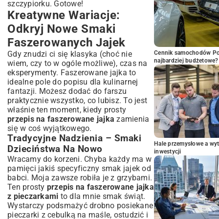
szczypiorku. Gotowe!
Kreatywne Wariacje:
Odkryj Nowe Smaki
Faszerowanych Jajek
Gdy znudzi ci się klasyka (choć nie
Cennik samochodów Por
najbardziej budżetowe?
wiem, czy to w ogóle możliwe), czas na
eksperymenty. Faszerowane jajka to
idealne pole do popisu dla kulinarnej
fantazji. Możesz dodać do farszu
praktycznie wszystko, co lubisz. To jest
właśnie ten moment, kiedy prosty
przepis na faszerowane jajka
zamienia
się w coś wyjątkowego.
Tradycyjne Nadzienia – Smaki
Hale przemysłowe a wyt
Dzieciństwa Na Nowo
inwestycji
Wracamy do korzeni. Chyba każdy ma w
pamięci jakiś specyficzny smak jajek od
babci. Moja zawsze robiła je z grzybami.
Ten prosty
przepis na faszerowane jajka
z pieczarkami
to dla mnie smak świąt.
Wystarczy podsmażyć drobno posiekane
pieczarki z cebulką na maśle, ostudzić i