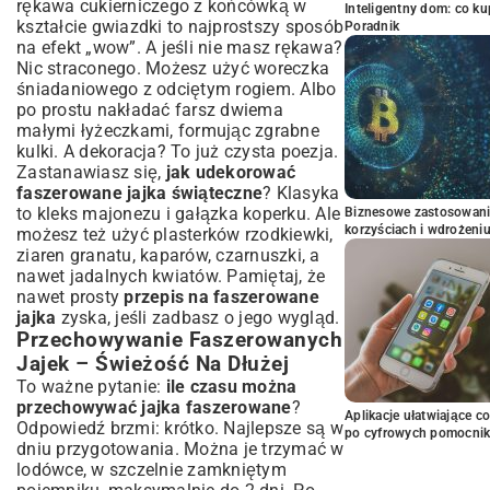
rękawa cukierniczego z końcówką w
Inteligentny dom: co k
kształcie gwiazdki to najprostszy sposób
Poradnik
na efekt „wow”. A jeśli nie masz rękawa?
Nic straconego. Możesz użyć woreczka
śniadaniowego z odciętym rogiem. Albo
po prostu nakładać farsz dwiema
małymi łyżeczkami, formując zgrabne
kulki. A dekoracja? To już czysta poezja.
Zastanawiasz się,
jak udekorować
faszerowane jajka świąteczne
? Klasyka
to kleks majonezu i gałązka koperku. Ale
Biznesowe zastosowani
korzyściach i wdrożeni
możesz też użyć plasterków rzodkiewki,
ziaren granatu, kaparów, czarnuszki, a
nawet jadalnych kwiatów. Pamiętaj, że
nawet prosty
przepis na faszerowane
jajka
zyska, jeśli zadbasz o jego wygląd.
Przechowywanie Faszerowanych
Jajek – Świeżość Na Dłużej
To ważne pytanie:
ile czasu można
przechowywać jajka faszerowane
?
Aplikacje ułatwiające c
Odpowiedź brzmi: krótko. Najlepsze są w
po cyfrowych pomocni
dniu przygotowania. Można je trzymać w
lodówce, w szczelnie zamkniętym