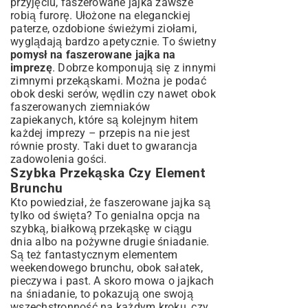
przyjęciu, faszerowane jajka zawsze
robią furorę. Ułożone na eleganckiej
paterze, ozdobione świeżymi ziołami,
wyglądają bardzo apetycznie. To świetny
pomysł na faszerowane jajka na
imprezę
. Dobrze komponują się z innymi
zimnymi przekąskami. Można je podać
obok deski serów, wędlin czy nawet obok
faszerowanych ziemniaków
zapiekanych, które są kolejnym hitem
każdej imprezy –
przepis na nie jest
równie prosty
. Taki duet to gwarancja
zadowolenia gości.
Szybka Przekąska Czy Element
Brunchu
Kto powiedział, że faszerowane jajka są
tylko od święta? To genialna opcja na
szybką, białkową przekąskę w ciągu
dnia albo na pożywne drugie śniadanie.
Są też fantastycznym elementem
weekendowego brunchu, obok sałatek,
pieczywa i past. A skoro mowa o jajkach
na śniadanie, to pokazują one swoją
wszechstronność na każdym kroku, czy