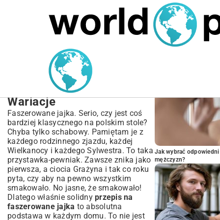
MARIUSZ ŁAMAGA
05.10.2025
BIZNES
POPULARNE A
Prosty Przepis na
Faszerowane Jajka |
Klasyczne i Nowoczesne
Wariacje
Faszerowane jajka. Serio, czy jest coś
bardziej klasycznego na polskim stole?
Chyba tylko schabowy. Pamiętam je z
każdego rodzinnego zjazdu, każdej
Wielkanocy i każdego Sylwestra. To taka
Jak wybrać odpowiedni 
przystawka-pewniak. Zawsze znika jako
mężczyzn?
pierwsza, a ciocia Grażyna i tak co roku
pyta, czy aby na pewno wszystkim
smakowało. No jasne, że smakowało!
Dlatego właśnie solidny
przepis na
faszerowane jajka
to absolutna
podstawa w każdym domu. To nie jest