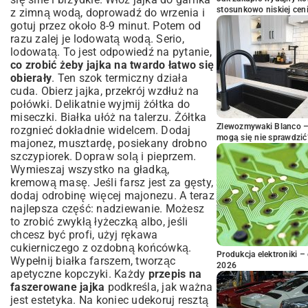
stosunkowo niskiej cen
z zimną wodą, doprowadź do wrzenia i
gotuj przez około 8-9 minut. Potem od
razu zalej je lodowatą wodą. Serio,
lodowatą. To jest odpowiedź na pytanie,
co zrobić żeby jajka na twardo łatwo się
obierały
. Ten szok termiczny działa
cuda. Obierz jajka, przekrój wzdłuż na
połówki. Delikatnie wyjmij żółtka do
miseczki. Białka ułóż na talerzu. Żółtka
Zlewozmywaki Blanco – 
rozgnieć dokładnie widelcem. Dodaj
mogą się nie sprawdzić
majonez, musztardę, posiekany drobno
szczypiorek. Dopraw solą i pieprzem.
Wymieszaj wszystko na gładką,
kremową masę. Jeśli farsz jest za gęsty,
dodaj odrobinę więcej majonezu. A teraz
najlepsza część: nadziewanie. Możesz
to zrobić zwykłą łyżeczką albo, jeśli
chcesz być profi, użyj rękawa
cukierniczego z ozdobną końcówką.
Produkcja elektroniki – 
Wypełnij białka farszem, tworząc
2026
apetyczne kopczyki. Każdy
przepis na
faszerowane jajka
podkreśla, jak ważna
jest estetyka. Na koniec udekoruj resztą