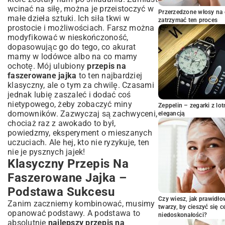
wcinać na siłę, można je przeistoczyć w
Nowoczesne Połączenia – Faszerowane
Przerzedzone włosy na 
małe dzieła sztuki. Ich siła tkwi w
Jajka Z Nietypowym Farszem
zatrzymać ten proces
prostocie i możliwościach. Farsz można
Jajka Faszerowane W Wersji
modyfikować w nieskończoność,
Wegetariańskiej
dopasowując go do tego, co akurat
Pomysły Na Farsz Z Mięsem Lub Rybą
mamy w lodówce albo na co mamy
Praktyczne Wskazówki: Jak
ochotę. Mój ulubiony
przepis na
Przygotować Perfekcyjne Faszerowane
faszerowane jajka
to ten najbardziej
Jajka?
klasyczny, ale o tym za chwilę. Czasami
jednak lubię zaszaleć i dodać coś
Idealne Gotowanie Jajek Na Twardo
nietypowego, żeby zobaczyć miny
Techniki Nadziewania I Dekorowania Jajek
Zeppelin – zegarki z l
domowników. Zazwyczaj są zachwyceni,
elegancją
Przechowywanie Faszerowanych Jajek –
chociaż raz z awokado to był,
Świeżość Na Dłużej
powiedzmy, eksperyment o mieszanych
Faszerowane Jajka – Pomysły Na
uczuciach. Ale hej, kto nie ryzykuje, ten
Podanie I Okazje
nie je pysznych jajek!
Jako Elegancka Przystawka Na Imprezę
Klasyczny Przepis Na
Szybka Przekąska Czy Element Brunchu
Faszerowane Jajka –
Dekoracja Stołu I Impresja Na Gościach
Podstawa Sukcesu
Podsumowanie: Faszerowane Jajka –
Czy wiesz, jak prawidł
Zanim zaczniemy kombinować, musimy
Proste, Smaczne I Zawsze Modne
twarzy, by cieszyć się 
opanować podstawy. A podstawa to
niedoskonałości?
absolutnie
najlepszy przepis na