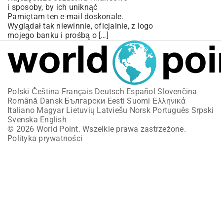
i sposoby, by ich uniknąć
Pamiętam ten e-mail doskonale.
Wyglądał tak niewinnie, oficjalnie, z logo
mojego banku i prośbą o […]
Polski
Čeština
Français
Deutsch
Español
Slovenčina
Română
Dansk
Български
Eesti
Suomi
Ελληνικά
Italiano
Magyar
Lietuvių
Latviešu
Norsk
Português
Srpski
Svenska
English
© 2026 World Point. Wszelkie prawa zastrzeżone.
Polityka prywatności