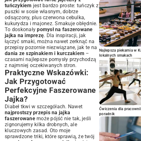
tuńczykiem
jest bardzo proste: tuńczyk z
puszki w sosie własnym, dobrze
odsączony, plus czerwona cebulka,
kukurydza i majonez. Smakuje obłędnie.
To doskonały
pomysł na faszerowane
jajka na imprezę
. Dla inspiracji, jak
łączyć smaki, można nawet zerknąć na
przepisy pozornie niezwiązane, jak te na
Najlepsza piekarnia w 
dania ze szpinakiem i kurczakiem
–
lokalnych smakach
czasami najlepsze pomysły przychodzą
z najmniej oczekiwanych stron.
Praktyczne Wskazówki:
Jak Przygotować
Perfekcyjne Faszerowane
Jajka?
Diabeł tkwi w szczegółach. Nawet
Ćwiczenia dla pracown
najprostszy przepis na jajka
poradnik
faszerowane
może pójść nie tak, jeśli
zignorujemy kilka drobnych, ale
kluczowych zasad. Oto moje
sprawdzone triki, które sprawią, że twój