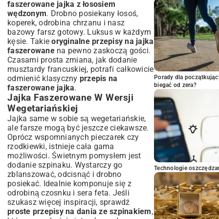
faszerowane jajka z łososiem
wędzonym
. Drobno posiekany łosoś,
koperek, odrobina chrzanu i nasz
bazowy farsz gotowy. Luksus w każdym
kęsie. Takie
oryginalne przepisy na jajka
faszerowane
na pewno zaskoczą gości.
Czasami prosta zmiana, jak dodanie
musztardy francuskiej, potrafi całkowicie
odmienić klasyczny
przepis na
Porady dla początkując
biegać od zera?
faszerowane jajka
.
Jajka Faszerowane W Wersji
Wegetariańskiej
Jajka same w sobie są wegetariańskie,
ale farsze mogą być jeszcze ciekawsze.
Oprócz wspomnianych pieczarek czy
rzodkiewki, istnieje cała gama
możliwości. Świetnym pomysłem jest
dodanie szpinaku. Wystarczy go
Technologie oszczędzan
zblanszować, odcisnąć i drobno
posiekać. Idealnie komponuje się z
odrobiną czosnku i sera feta. Jeśli
szukasz więcej inspiracji, sprawdź
proste przepisy na dania ze szpinakiem
,