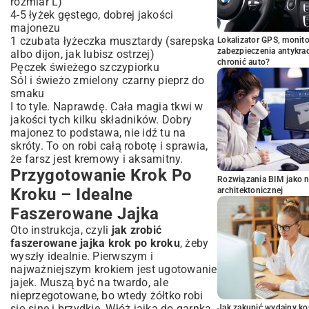
rozmiar L)
4-5 łyżek gęstego, dobrej jakości
majonezu
1 czubata łyżeczka musztardy (sarepska
Lokalizator GPS, monito
zabezpieczenia antykra
albo dijon, jak lubisz ostrzej)
chronić auto?
Pęczek świeżego szczypiorku
Sól i świeżo zmielony czarny pieprz do
smaku
I to tyle. Naprawdę. Cała magia tkwi w
jakości tych kilku składników. Dobry
majonez to podstawa, nie idź tu na
skróty. To on robi całą robotę i sprawia,
że farsz jest kremowy i aksamitny.
Przygotowanie Krok Po
Rozwiązania BIM jako n
Kroku – Idealne
architektonicznej
Faszerowane Jajka
Oto instrukcja, czyli
jak zrobić
faszerowane jajka krok po kroku
, żeby
wyszły idealnie. Pierwszym i
najważniejszym krokiem jest ugotowanie
jajek. Muszą być na twardo, ale
nieprzegotowane, bo wtedy żółtko robi
się sine i brzydkie. Włóż jajka do garnka
Jak zakupić wydajny ko