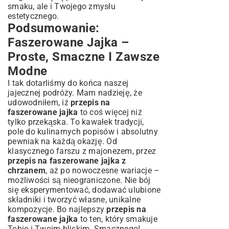
smaku, ale i Twojego zmysłu
estetycznego.
Podsumowanie:
Faszerowane Jajka –
Proste, Smaczne I Zawsze
Modne
I tak dotarliśmy do końca naszej
jajecznej podróży. Mam nadzieję, że
udowodniłem, iż
przepis na
faszerowane jajka
to coś więcej niż
tylko przekąska. To kawałek tradycji,
pole do kulinarnych popisów i absolutny
pewniak na każdą okazję. Od
klasycznego farszu z majonezem, przez
przepis na faszerowane jajka z
chrzanem
, aż po nowoczesne wariacje –
możliwości są nieograniczone. Nie bój
się eksperymentować, dodawać ulubione
składniki i tworzyć własne, unikalne
kompozycje. Bo najlepszy
przepis na
faszerowane jajka
to ten, który smakuje
Tobie i Twoim bliskim. Smacznego!