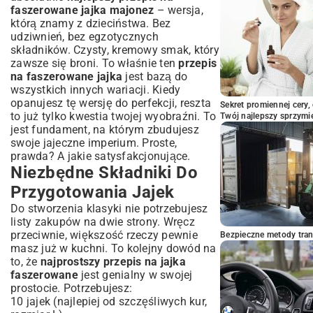
faszerowane jajka majonez
– wersja,
którą znamy z dzieciństwa. Bez
udziwnień, bez egzotycznych
składników. Czysty, kremowy smak, który
zawsze się broni. To właśnie ten
przepis
na faszerowane jajka
jest bazą do
wszystkich innych wariacji. Kiedy
opanujesz tę wersję do perfekcji, reszta
Sekret promiennej cery,
to już tylko kwestia twojej wyobraźni. To
Twój najlepszy sprzymi
jest fundament, na którym zbudujesz
swoje jajeczne imperium. Proste,
prawda? A jakie satysfakcjonujące.
Niezbędne Składniki Do
Przygotowania Jajek
Do stworzenia klasyki nie potrzebujesz
listy zakupów na dwie strony. Wręcz
przeciwnie, większość rzeczy pewnie
Bezpieczne metody trans
masz już w kuchni. To kolejny dowód na
to, że
najprostszy przepis na jajka
faszerowane
jest genialny w swojej
prostocie. Potrzebujesz:
10 jajek (najlepiej od szczęśliwych kur,