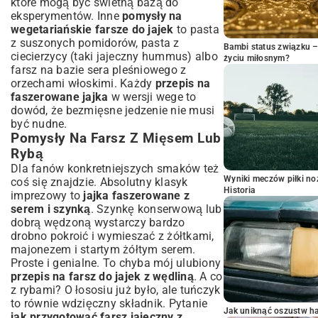
które mogą być świetną bazą do
eksperymentów. Inne
pomysły na
wegetariańskie farsze do jajek
to pasta
z suszonych pomidorów, pasta z
Bambi status związku 
ciecierzycy (taki jajeczny hummus) albo
życiu miłosnym?
farsz na bazie sera pleśniowego z
orzechami włoskimi. Każdy
przepis na
faszerowane jajka
w wersji wege to
dowód, że bezmięsne jedzenie nie musi
być nudne.
Pomysły Na Farsz Z Mięsem Lub
Rybą
Dla fanów konkretniejszych smaków też
Wyniki meczów piłki noż
coś się znajdzie. Absolutny klasyk
Historia
imprezowy to
jajka faszerowane z
serem i szynką
. Szynkę konserwową lub
dobrą wędzoną wystarczy bardzo
drobno pokroić i wymieszać z żółtkami,
majonezem i startym żółtym serem.
Proste i genialne. To chyba mój ulubiony
przepis na farsz do jajek z wędliną
. A co
z rybami? O łososiu już było, ale tuńczyk
to równie wdzięczny składnik. Pytanie
Jak uniknąć oszustw h
jak przygotować farsz jajeczny z