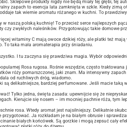
ić. Sklepowe produkty nigdy nie będą miały tej głębi, tej au
alny zapach to esencja lata zamknięta w szkle. Kiedy zimą o
 oddaje tak wiernie aromatu różanego w kuchni. To prawdziwy
y w naszą polską kuchnię! To przecież serce najlepszych pącz
ty czy zwykłych naleśników. Przygotowując takie
domowe prz
ęcej witaminy C mają owoce dzikiej róży, ale płatki też mają
o. To taka mała aromaterapia przy śniadaniu.
wszystko. I tu zaczyna się prawdziwa magia. Wybór odpowied
 popularnej Rosa rugosa. Rośnie wszędzie, często traktowana j
atków róży pomarszczonej, jaki znam. Ma intensywny zapach i
z dala od ruchliwych dróg, wiadomo.
atki są delikatniejsze, bardziej perfumowane. Jeśli macie taką 
ć! Tylko jedna, święta zasada: upewnijcie się że niepryska
iegach. Kierujcie się nosem – im mocniej pachnie róża, tym le
chnie rosa. Wtedy aromat jest najsilniejszy. Delikatnie skubci
 je przygotować. Ja rozkładam je na białym obrusie i sprawdz
inanie białych końcówek. Są gorzkie i mogą zepsuć cały efek
zygotować płatki róży do dżemu.