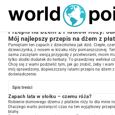
MARIUSZ ŁAMAGA
27.09.2025
NIERUCHOMOŚCI
Przepis na Dżem z Płatków Róży: Jak
Mój najlepszy przepis na dżem z pł
Pamiętam ten zapach z dzieciństwa jak dziś. Ciepłe, cz
dziewczynka, z nosem w krzaku róży pomarszczonej. Ten s
sama zaczęłam swoją przygodę z przetworami, moim marz
tylko słodki dodatek do herbaty. To prawdziwy wehikuł c
Chcę się z wami podzielić tym, jak go zrobić, żeby i wam 
mój sprawdzony, dopieszczany latami przepis na dżem z 
doświadczenie.
Spis treści
Zapach lata w słoiku – czemu róża?
Zapach lata w słoiku – czemu róża?
Robienie domowego dżemu z płatków róży to dla mnie rod
Skarb z ogrodu, czyli jakie róże wybrać
Dlaczego warto poświęcić czas na ten wyjątkowy przepis
Sercem wszystkiego jest dobry przepis na dżem z płatków ró
błahy.
A może by tak inaczej? Moje wariacje na temat dżemu