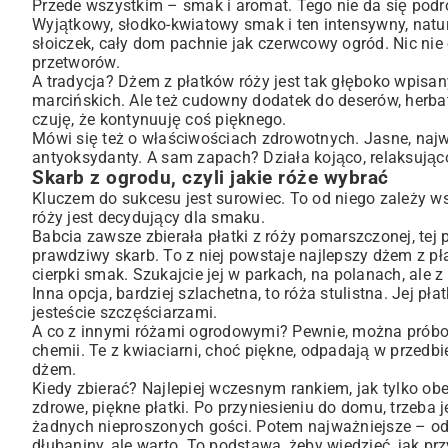
Przede wszystkim – smak i aromat. Tego nie da się podrob
Żeby lato trwało całą zimę – czyli o wekowaniu
Wyjątkowy, słodko-kwiatowy smak i ten intensywny, natur
Coś poszło nie tak? Bez paniki!
słoiczek, cały dom pachnie jak czerwcowy ogród. Nic nie
przetworów.
Do czego ten różany cud? Moje pomysły
A tradycja? Dżem z płatków róży jest tak głęboko wpisan
Podsumowanie
marcińskich. Ale też cudowny dodatek do deserów, herba
czuję, że kontynuuję coś pięknego.
Mówi się też o właściwościach zdrowotnych. Jasne, najwi
antyoksydanty. A sam zapach? Działa kojąco, relaksując
Skarb z ogrodu, czyli jakie róże wybrać
Kluczem do sukcesu jest surowiec. To od niego zależy 
róży jest decydujący dla smaku.
Babcia zawsze zbierała płatki z róży pomarszczonej, tej
prawdziwy skarb. To z niej powstaje najlepszy dżem z pł
cierpki smak. Szukajcie jej w parkach, na polanach, ale 
Inna opcja, bardziej szlachetna, to róża stulistna. Jej pł
jesteście szczęściarzami.
A co z innymi różami ogrodowymi? Pewnie, można próbowa
chemii. Te z kwiaciarni, choć piękne, odpadają w przedb
dżem.
Kiedy zbierać? Najlepiej wczesnym rankiem, jak tylko obes
zdrowe, piękne płatki. Po przyniesieniu do domu, trzeba
żadnych nieproszonych gości. Potem najważniejsze – odc
dłubaniny, ale warto. To podstawa, żeby wiedzieć, jak pr