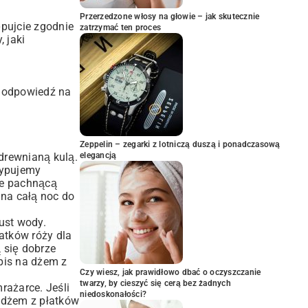
Przerzedzone włosy na głowie – jak skutecznie
ępujcie zgodnie
zatrzymać ten proces
 jaki
a odpowiedź na
Zeppelin – zegarki z lotniczą duszą i ponadczasową
 drewnianą kulą.
elegancją
sypujemy
ie pachnącą
 na całą noc do
ust wody.
atków róży dla
 się dobrze
pis na dżem z
Czy wiesz, jak prawidłowo dbać o oczyszczanie
twarzy, by cieszyć się cerą bez żadnych
rażarce. Jeśli
niedoskonałości?
a dżem z płatków