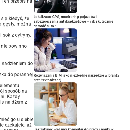
. Ten przepis na
Lokalizator GPS, monitoring pojazdów i
się kiedyś, że
zabezpieczenia antykradzieżowe – jak skutecznie
a gęsty, można
chronić auto?
 sok z cytryny,
o nie powinno
m nadzieniem do
zka do porannej
Rozwiązania BIM jako niezbędne narzędzie w branży
architektonicznej
 elementu
wój sposób na
hni. Każdy
pis na dżem z
mieć go u siebie
e czekajcie, aż
Jak zakupić wydajny komputer do pracy i nauki w