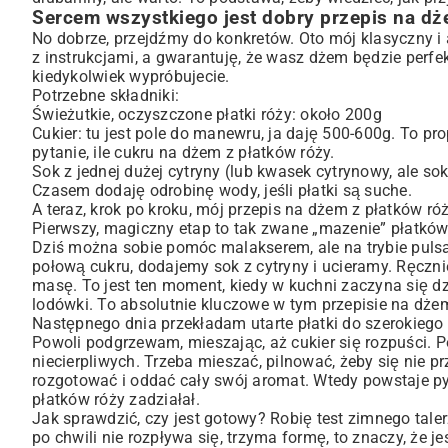
Sercem wszystkiego jest dobry przepis na dż
No dobrze, przejdźmy do konkretów. Oto mój klasyczny i
z instrukcjami, a gwarantuję, że wasz dżem będzie perfe
kiedykolwiek wypróbujecie.
Potrzebne składniki:
Świeżutkie, oczyszczone płatki róży: około 200g
Cukier: tu jest pole do manewru, ja daję 500-600g. To p
pytanie, ile cukru na dżem z płatków róży.
Sok z jednej dużej cytryny (lub kwasek cytrynowy, ale sok
Czasem dodaję odrobinę wody, jeśli płatki są suche.
A teraz, krok po kroku, mój przepis na dżem z płatków róż
Pierwszy, magiczny etap to tak zwane „mazenie” płatków.
Dziś można sobie pomóc malakserem, ale na trybie pulsa
połową cukru, dodajemy sok z cytryny i ucieramy. Ręczn
masę. To jest ten moment, kiedy w kuchni zaczyna się dz
lodówki. To absolutnie kluczowe w tym przepisie na dżem
Następnego dnia przekładam utarte płatki do szerokiego
Powoli podgrzewam, mieszając, aż cukier się rozpuści. P
niecierpliwych. Trzeba mieszać, pilnować, żeby się nie p
rozgotować i oddać cały swój aromat. Wtedy powstaje py
płatków róży zadziałał.
Jak sprawdzić, czy jest gotowy? Robię test zimnego tale
po chwili nie rozpływa się, trzyma formę, to znaczy, że j