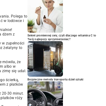
wania. Polega to
ać w lodówce i
ialnie!
na dżem z
Sekret promiennej cery, czyli dlaczego witamina C to
Twój najlepszy sprzymierzeniec?
ny w zupełności
z żelatyny to
e mówiła, że
em albo w
 zimę się udał.
go ścierką,
Bezpieczne metody transportu dzieł sztuki
żem z płatków
z 20-30 minut.
 płatków róży