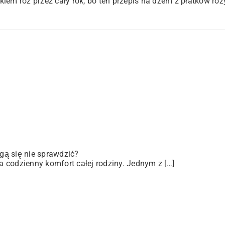
makiem róż przez cały rok, bo ten przepis na dżem z płatków ró
gą się nie sprawdzić?
 codzienny komfort całej rodziny. Jednym z […]