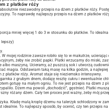
em z płatków róży
 absolutnie niezawodny przepis na dżem z płatków róży. Post
kcyjny. To naprawdę najlepszy przepis na dżem z płatków róży,
roporcja mniej więcej 1 do 3 w stosunku do płatków. To idealn
 lepszy)
y.
 W mojej rodzinie zawsze robiło się to w makutrze, ucierając
cyjnym, żeby nie zrobić papki. Płatki wrzucamy do miski, za
ie albo maszyną. Ucieramy, aż puszczą sok i utworzą cudown
iać magia. Odstawiam taką masę na kilka godzin, a najlepiej
 z płatków róży. Aromat staje się nieziemsko intensywny.
 garnka z grubym dnem, dodaję resztę cukru i ewentualnie chl
otem gotuję na małym ogniu. To nie jest przepis na dżem z pł
rzypaliło. Dżem ma powoli „dochodzić”, gęstnieć. Płatki muszą
szny różany dżem. Cały ten proces jest ważny, żeby mój prze
rzyka. Kładę małą kroplę dżemu na talerzyk schłodzony w zam
est idealnie. To najlepszy sposób, by ocenić, czy ten przepis n