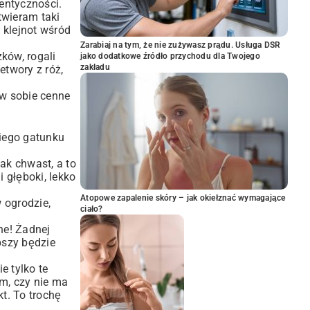
tentyczności.
twieram taki
 klejnot wśród
Zarabiaj na tym, że nie zużywasz prądu. Usługa DSR
ków, rogali
jako dodatkowe źródło przychodu dla Twojego
zakładu
etwory
z róż,
 w sobie cenne
niego gatunku
ak chwast, a to
 głęboki, lekko
Atopowe zapalenie skóry – jak okiełznać wymagające
w ogrodzie,
ciało?
ne! Żadnej
pszy będzie
e tylko te
am, czy nie ma
t. To trochę