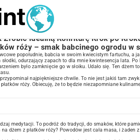
 Zrobić Idealną Konfiturę Krok po Krok
atków róży – smak babcinego ogrodu w s
erwcowe popołudnie, babcia w swoim kwiecistym fartuchu, a ja
łodki, odurzający zapach to dla mnie kwintesencja lata. Po l
eniem było zamknięcie go w słoiku. Udało się. Ten dżem to 
zasu.
przypominał najpiękniejsze chwile. To nie jest jakiś tam zwyk
płatków róży. Obiecuję, że to będzie niezapomniane kulinarn
zaj medytacji. To podróż do tradycji, do smaków, które pam
 na dżem z płatków róży? Powodów jest cała masa, i żaden z n
ży