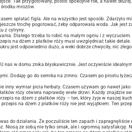
jsce. Tak przygotowany, postoi spokojnie rok, a nawet dłużej
w środku mrozów.
sem spłatać figla. Ale na wszystko jest sposób. Zdarzyło mi 
 jeszcze trochę pogotować, żeby odparowała woda. Jak jest z
u z cytryny.
wania. Dlatego trzeba to robić na małym ogniu i z wyczuciem. I
zepis na dżem z płatków róży musi uwzględniać takie detale.
 cukru jest odpowiednio dużo, a weki dobrze chwyciły, nic złeg
a. U nas w domu znika błyskawicznie. Jest oczywiście idealny
wymi. Dodaję go do sernika na zimno. Czasem po prostu łyżec
nie inny wymiar picia herbaty. Czasem używam go nawet jako
płatków róży otwiera naprawdę wiele drzwi. Każdy znajdzie s
przepis na dżem z płatków róży – ten, który żyje w naszej kuc
przepis na dżem z płatków róży nie jest wyjątkiem. Ten prze
as do działania. Że poczuliście ten zapach i zapragnęliście 
Niosą ze sobą nie tylko smak, ale i ogromną satysfakcję. Ni