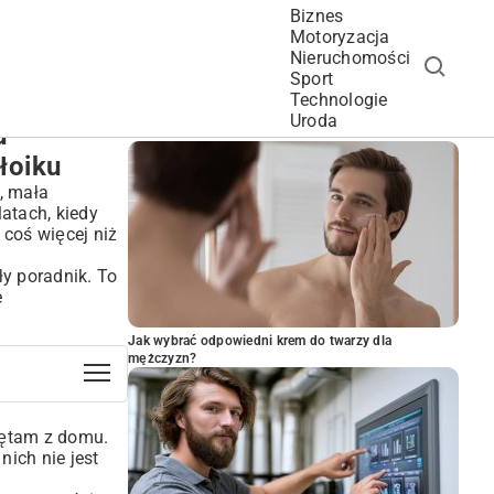
Biznes
Motoryzacja
Nieruchomości
Sport
Technologie
POPULARNE ARTYKUŁY
Uroda
u
łoiku
, mała
atach, kiedy
coś więcej niż
ły poradnik. To
e
Jak wybrać odpowiedni krem do twarzy dla
mężczyzn?
iętam z domu.
ich nie jest