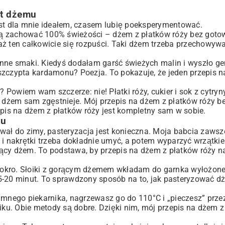
at dżemu
est dla mnie ideałem, czasem lubię poeksperymentować.
chcą zachować 100% świeżości – dżem z płatków róży bez goto
aż ten całkowicie się rozpuści. Taki dżem trzeba przechowyw
nne smaki. Kiedyś dodałam garść świeżych malin i wyszło gen
szczypta kardamonu? Poezja. To pokazuje, że jeden przepis 
? Powiem wam szczerze: nie! Płatki róży, cukier i sok z cytry
dżem sam zgęstnieje. Mój przepis na dżem z płatków róży be
epis na dżem z płatków róży jest kompletny sam w sobie.
iu
etrwał do zimy, pasteryzacja jest konieczna. Moja babcia zawsz
iki i nakrętki trzeba dokładnie umyć, a potem wyparzyć wrzątki
ący dżem. To podstawa, by przepis na dżem z płatków róży na
a mokro. Słoiki z gorącym dżemem wkładam do garnka wyłożone
5-20 minut. To sprawdzony sposób na to, jak pasteryzować d
imnego piekarnika, nagrzewasz go do 110°C i „pieczesz” prze
u. Obie metody są dobre. Dzięki nim, mój przepis na dżem z