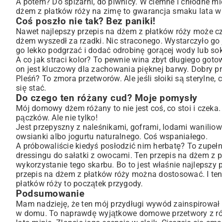
A potem? Do spiżarni, do piwnicy. W ciemne i chłodne mie
dżem z płatków róży na zimę to gwarancja smaku lata 
Coś poszło nie tak? Bez paniki!
Nawet najlepszy przepis na dżem z płatków róży może cza
dżem wyszedł za rzadki. Nic straconego. Wystarczyło go
go lekko podgrzać i dodać odrobinę gorącej wody lub sok
A co jak straci kolor? To pewnie wina zbyt długiego goto
on jest kluczowy dla zachowania pięknej barwy. Dobry pr
Pleśń? To zmora przetworów. Ale jeśli słoiki są sterylne,
się stać.
Do czego ten różany cud? Moje pomysły
Mój domowy dżem różany to nie jest coś, co stoi i czek
pączków
. Ale nie tylko!
Jest przepyszny z naleśnikami, goframi, lodami wanilio
owsianki albo jogurtu naturalnego. Coś wspaniałego.
A próbowaliście kiedyś posłodzić nim herbatę? To zupeł
dressingu do sałatki z owocami. Ten przepis na dżem z 
wykorzystanie tego skarbu. Bo to jest właśnie najlepszy 
przepis na dżem z płatków róży można dostosować. I ten 
płatków róży to początek przygody.
Podsumowanie
Mam nadzieję, że ten mój przydługi wywód zainspirował w
w domu. To naprawdę wyjątkowe domowe przetwory z róż. 