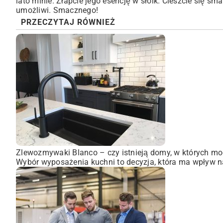
lato minie. Złapcie jego esencję w słoik. Cieszcie się s
umożliwi. Smacznego!
PRZECZYTAJ RÓWNIEŻ
Zlewozmywaki Blanco – czy istnieją domy, w których mo
Wybór wyposażenia kuchni to decyzja, która ma wpływ na