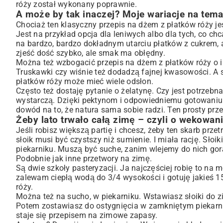
róży został wykonany poprawnie.
A może by tak inaczej? Moje wariacje na tem
Chociaż ten klasyczny przepis na dżem z płatków róży j
Jest na przykład opcja dla leniwych albo dla tych, co 
na bardzo, bardzo dokładnym utarciu płatków z cukrem, 
zjeść dość szybko, ale smak ma obłędny.
Można też wzbogacić przepis na dżem z płatków róży o i
Truskawki czy wiśnie też dodadzą fajnej kwasowości. A 
płatków róży może mieć wiele odsłon.
Często też dostaję pytanie o żelatynę. Czy jest potrzebna
wystarczą. Dzięki pektynom i odpowiedniemu gotowaniu 
dowód na to, że natura sama sobie radzi. Ten prosty prz
Żeby lato trwało całą zimę – czyli o wekowan
Jeśli robisz większą partię i chcesz, żeby ten skarb prz
słoik musi być czystszy niż sumienie. I miała rację. Sło
piekarniku. Muszą być suche, zanim wlejemy do nich gor
Podobnie jak inne
przetwory na zimę
.
Są dwie szkoły pasteryzacji. Ja najczęściej robię to n
zalewam ciepłą wodą do 3/4 wysokości i gotuję jakieś 1
róży.
Można też na sucho, w piekarniku. Wstawiasz słoiki do z
Potem zostawiasz do ostygnięcia w zamkniętym piekarnik
staje się przepisem na zimowe zapasy.