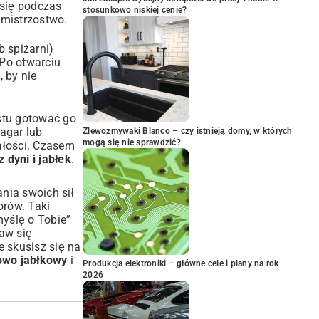
 się podczas
stosunkowo niskiej cenie?
 mistrzostwo.
 spiżarni)
Po otwarciu
 by nie
ostu gotować go
agar lub
Zlewozmywaki Blanco – czy istnieją domy, w których
mogą się nie sprawdzić?
ałości. Czasem
dyni i jabłek
.
nia swoich sił
orów. Taki
myślę o Tobie”
aw się
e skusisz się na
owo jabłkowy
i
Produkcja elektroniki – główne cele i plany na rok
2026