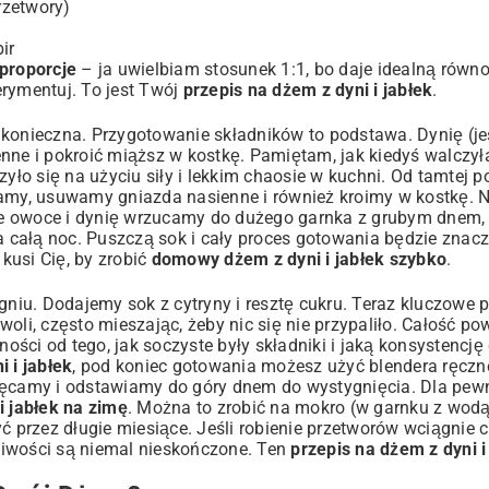
rzetwory)
ir
 proporcje
– ja uwielbiam stosunek 1:1, bo daje idealną równow
erymentuj. To jest Twój
przepis na dżem z dyni i jabłek
.
konieczna. Przygotowanie składników to podstawa. Dynię (jeśl
enne i pokroić miąższ w kostkę. Pamiętam, jak kiedyś walczy
zyło się na użyciu siły i lekkim chaosie w kuchni. Od tamtej 
ramy, usuwamy gniazda nasienne i również kroimy w kostkę. N
jone owoce i dynię wrzucamy do dużego garnka z grubym dnem
a całą noc. Puszczą sok i cały proces gotowania będzie znacz
 kusi Cię, by zrobić
domowy dżem z dyni i jabłek szybko
.
iu. Dodajemy sok z cytryny i resztę cukru. Teraz kluczowe p
woli, często mieszając, żeby nic się nie przypaliło. Całość 
ści od tego, jak soczyste były składniki i jaką konsystencję
 i jabłek
, pod koniec gotowania możesz użyć blendera ręczn
camy i odstawiamy do góry dnem do wystygnięcia. Dla pewn
i jabłek na zimę
. Można to zrobić na mokro (w garnku z wodą
ć przez długie miesiące. Jeśli robienie przetworów wciągnie c
liwości są niemal nieskończone. Ten
przepis na dżem z dyni i