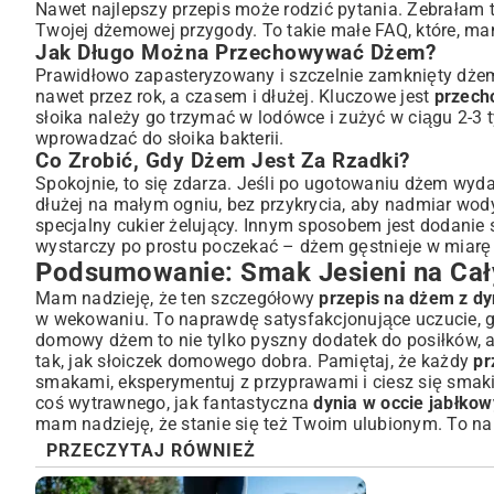
Nawet najlepszy przepis może rodzić pytania. Zebrałam t
Twojej dżemowej przygody. To takie małe FAQ, które, ma
Jak Długo Można Przechowywać Dżem?
Prawidłowo zapasteryzowany i szczelnie zamknięty dżem
nawet przez rok, a czasem i dłużej. Kluczowe jest
przech
słoika należy go trzymać w lodówce i zużyć w ciągu 2-3 
wprowadzać do słoika bakterii.
Co Zrobić, Gdy Dżem Jest Za Rzadki?
Spokojnie, to się zdarza. Jeśli po ugotowaniu dżem wydaj
dłużej na małym ogniu, bez przykrycia, aby nadmiar wod
specjalny cukier żelujący. Innym sposobem jest dodanie
wystarczy po prostu poczekać – dżem gęstnieje w miarę 
Podsumowanie: Smak Jesieni na Cał
Mam nadzieję, że ten szczegółowy
przepis na dżem z dyn
w wekowaniu. To naprawdę satysfakcjonujące uczucie, g
domowy dżem to nie tylko pyszny dodatek do posiłków, al
tak, jak słoiczek domowego dobra. Pamiętaj, że każdy
pr
smakami, eksperymentuj z przyprawami i ciesz się smakie
coś wytrawnego, jak fantastyczna
dynia w occie jabłko
mam nadzieję, że stanie się też Twoim ulubionym. To 
PRZECZYTAJ RÓWNIEŻ