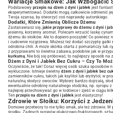
Wariacje Smakowe: Jak Wzbogacić 
Podstawowy
przepis na dżem z dyni i jabłek
jest fantas
eksperymentować. Dodatki mogą całkowicie odmienić jego 
Twoja szansa, by stworzyć coś naprawdę autorskiego.
Dodatki, Które Zmienią Oblicze Dżemu
Zastanawiasz się,
jakie przyprawy do dżemu z dyni i jab
jesienny, korzenny aromat. Polecam wrzucić laskę cynam
dżemu do słoików. Ale to dopiero początek! Co powiesz 
i cudownie rozgrzewa. Możesz też dodać szczyptę gałki
odrobina chili. A może skórka otarta z pomarańczy lub 
z przyprawami to świetna zabawa, podobnie jak w przy
kurkumą
. Nie bój się próbować, to najlepszy sposób na
Dżem z Dyni i Jabłek Bez Cukru – Czy To Moż
Oczywiście, że tak! Coraz więcej osób szuka sposobów na
wykluczone. Istnieje świetny
dżem z dyni i jabłek bez cu
zamienników cukru, takich jak ksylitol lub erytrytol, w 
naturalną słodycz owoców. Wybierz bardzo dojrzałą, słodk
ewentualnie odrobinę naturalnego słodzika, np. syropu z a
najlepiej przechowywać go w lodówce i zjeść w ciągu ki
Ten
przepis na dżem z dyni i jabłek
jest elastyczny!
Zdrowie w Słoiku: Korzyści z Jedzen
Domowe przetwory to nie tylko smak, ale też zdrowie. W
środku. Żadnych syropów glukozowo-fruktozowych, sztu