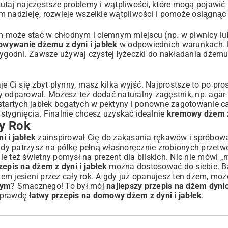
utaj najczęstsze problemy i wątpliwości, które mogą pojawić
m nadzieję, rozwieje wszelkie wątpliwości i pomoże osiągnąć
 może stać w chłodnym i ciemnym miejscu (np. w piwnicy lub
owywanie dżemu z dyni i jabłek
w odpowiednich warunkach. 
tygodni. Zawsze używaj czystej łyżeczki do nakładania dżemu,
e Ci się zbyt płynny, masz kilka wyjść. Najprostsze to po pr
y odparował. Możesz też dodać naturalny zagęstnik, np. agar-
 startych jabłek bogatych w pektyny i ponowne zagotowanie c
stygnięcia. Finalnie chcesz uzyskać idealnie
kremowy dżem z 
y Rok
i i jabłek
zainspirował Cię do zakasania rękawów i spróbowa
dy patrzysz na półkę pełną własnoręcznie zrobionych przetw
e też świetny pomysł na prezent dla bliskich. Nic nie mówi „
zepis na dżem z dyni i jabłek
można dostosować do siebie. B
m jesieni przez cały rok. A gdy już opanujesz ten dżem, moż
wym
? Smacznego! To był mój
najlepszy przepis na dżem dyni
naprawdę
łatwy przepis na domowy dżem z dyni i jabłek
.