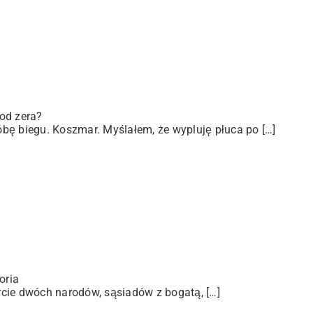
od zera?
bę biegu. Koszmar. Myślałem, że wypluję płuca po […]
oria
arcie dwóch narodów, sąsiadów z bogatą, […]