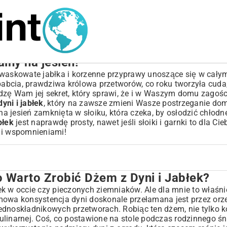
alny na jesień!
kwaskowate jabłka i korzenne przyprawy unoszące się w cały
babcia, prawdziwa królowa przetworów, co roku tworzyła cuda, 
dzę Wam jej sekret, który sprawi, że i w Waszym domu zagośc
yni i jabłek
, który na zawsze zmieni Wasze postrzeganie d
na jesień zamknięta w słoiku, która czeka, by osłodzić chłodn
błek
jest naprawdę prosty, nawet jeśli słoiki i garnki to dla Cie
 i wspomnieniami!
o Warto Zrobić Dżem z Dyni i Jabłek?
z Dyni i Jabłek?
k w occie czy pieczonych ziemniaków. Ale dla mnie to właśni
kremowa konsystencja dyni doskonale przełamana jest przez or
ednoskładnikowych przetworach. Robiąc ten dżem, nie tylko 
ulinarnej. Coś, co postawione na stole podczas rodzinnego ś