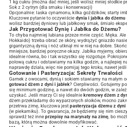
1 kg cukru (można dać mniej, jeśli wolisz mniej słodkie p
Sok z 2 cytryn (dla smaku i konserwacji)
Opcjonalnie: laska cynamonu, kilka goździków, starty imb
Kluczowe pytanie to oczywiście
dynia i jabłka do dżemu
wolisz bardziej dyniowy lub jabłkowy smak, śmiało eksp
Jak Przygotować Dynię i Jabłka do Dżemu?
To chyba najmniej lubiana przeze mnie część. Męka. Ale 
Hokkaido) trzeba obrać ze skóry, wydrążyć gniazdo nasi
gigantyczną dynią i nóż utknął mi w niej na dobre. Skońc
mniejsze, bardziej poręczne okazy. Jabłka myjemy, obie
idealnie równa, bo i tak wszystko się rozgotuje. Pokro
połową cukru i odstawiamy na kilka godzin, a najlepiej n
naprawdę działa, więc nie pomijaj tego kroku, nawet jeśli
Gotowanie i Pasteryzacja: Sekrety Trwałości
Garnek z owocami, dynią i sokiem stawiamy na małym ogn
gotować dżem z dyni i jabłek
? Cierpliwości. Gotujemy po
się minimum godzinę, a nawet do dwóch godzin, w zależno
uzyskać. Jeśli marzy Ci się idealnie
kremowy dżem z dyni
dżem przekładamy do wyparzonych słoików, mocno zakrę
przetrwa zimę, kluczowa jest
pasteryzacja dżemu z dyni 
(w piekarniku). To gwarancja, że będziemy się nim cieszy
sprawdź też inne
przepisy na marynaty na zimę
, bo moż
bazą, którą można dowolnie modyfikować.