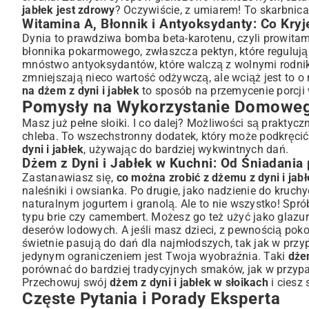
jabłek jest zdrowy
? Oczywiście, z umiarem! To skarbnica
Witamina A, Błonnik i Antyoksydanty: Co Kryje
Dynia to prawdziwa bomba beta-karotenu, czyli prowitami
błonnika pokarmowego, zwłaszcza pektyn, które regulują 
mnóstwo antyoksydantów, które walczą z wolnymi rodnika
zmniejszają nieco wartość odżywczą, ale wciąż jest to 
na dżem z dyni i jabłek
to sposób na przemycenie porcj
Pomysły na Wykorzystanie Domowe
Masz już pełne słoiki. I co dalej? Możliwości są prakty
chleba. To wszechstronny dodatek, który może podkręcić
dyni i jabłek
, używając do bardziej wykwintnych dań.
Dżem z Dyni i Jabłek w Kuchni: Od Śniadania
Zastanawiasz się,
co można zrobić z dżemu z dyni i jab
naleśniki i owsianka. Po drugie, jako nadzienie do kruchy
naturalnym jogurtem i granolą. Ale to nie wszystko! Spr
typu brie czy camembert. Możesz go też użyć jako glazu
deserów lodowych. A jeśli masz dzieci, z pewnością pok
świetnie pasują do dań dla najmłodszych, tak jak w pr
jedynym ograniczeniem jest Twoja wyobraźnia. Taki
dżem
porównać do bardziej tradycyjnych smaków, jak w przy
Przechowuj swój
dżem z dyni i jabłek w słoikach
i ciesz 
Częste Pytania i Porady Eksperta