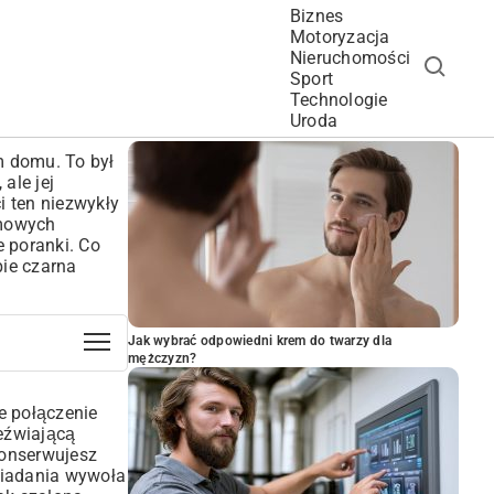
Biznes
Motoryzacja
Nieruchomości
Sport
Technologie
POPULARNE ARTYKUŁY
Uroda
m domu. To był
ale jej
i ten niezwykły
omowych
e poranki. Co
bie czarna
Jak wybrać odpowiedni krem do twarzy dla
mężczyzn?
e połączenie
zeźwiającą
konserwujesz
niadania wywoła