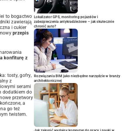
lei to bogactwo
Lokalizator GPS, monitoring pojazdów i
dniki zawierają
zabezpieczenia antykradzieżowe – jak skutecznie
chronić auto?
zna i cukier
domowy
przepis
 smarowania
a konfiturę z
: tosty, gofry,
Rozwiązania BIM jako niezbędne narzędzie w branży
alny z
architektonicznej
śniowymi serami
ym dodatkiem do
omowe przetwory
skończone, a
żna go też
owym twistem.
Jak zakupić wydajny komputer do pracy i nauki w