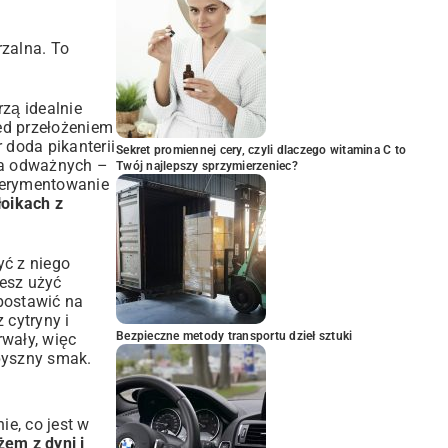
rzalna. To
zą idealnie
ed przełożeniem
r doda pikanterii
Sekret promiennej cery, czyli dlaczego witamina C to
la odważnych –
Twój najlepszy sprzymierzeniec?
sperymentowanie
łoikach z
yć z niego
żesz użyć
 postawić na
 cytryny i
Bezpieczne metody transportu dzieł sztuki
rwały, więc
 pyszny smak.
e, co jest w
żem z dyni i