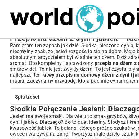
MARIUSZ ŁAMAGA
04.10.2025
SPORT
Przepis na dżem z dyni i jabłek – Ide
Pamiętam ten zapach jak dziś. Słodka, pieczona dynia, 
nieomylny znak, że jesień rozgościła się na dobre. Moja 
absolutnym arcydziełem był właśnie ten dżem. Dziś zdra
aromat. Oto kompletny i sprawdzony
przepis na dżem z d
smarowideł. To nie jest zwykły dżem. To jest czysta, płyn
najlepsze, ten
łatwy przepis na domowy dżem z dyni i ja
magia. Zaczynamy przygodę, która pachnie cynamonem
Spis treści
Słodkie Połączenie Jesieni: Dlaczeg
Słodkie Połączenie Jesieni: Dlaczego Warto Zrobić Dżem 
Niezwykły Smak i Aromat: Czemu Ten Dżem Jest Wyjątkowy?
Jesień ma swoje smaki. Dla wielu to smak grzybów, śliwe
dyni i jabłek. Dlaczego? Bo to duet idealny. Słodycz i 
Przepis na Idealny Dżem z Dyni i Jabłek: Krok po Kroku
kwasowość jabłek. To balans, którego próżno szukać w j
Niezbędne Składniki: Co Przygotować?
owoce i warzywa na zimę. Tworzysz małe dzieło sztuki k
Jak Przygotować Dynię i Jabłka do Dżemu?