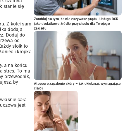
ak szalona.
k
stanie się
Zarabiaj na tym, że nie zużywasz prądu. Usługa DSR
ru. Z kolei sam
jako dodatkowe źródło przychodu dla Twojego
zakładu
błka dodają
cz. Dodaj do
grzewa od
ażdy słoik to
. Koniec i kropka.
ę, a na końcu
a stres. To ma
ny przewodnik,
ujesz, by
Atopowe zapalenie skóry – jak okiełznać wymagające
ciało?
 właśnie cała
luczowa jest