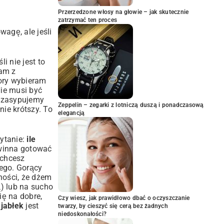
Przerzedzone włosy na głowie – jak skutecznie
zatrzymać ten proces
agę, ale jeśli
i nie jest to
łam z
pory wybieram
ie musi być
, zasypujemy
Zeppelin – zegarki z lotniczą duszą i ponadczasową
nie krótszy. To
elegancją
ytanie:
ile
powinna gotować
 chcesz
ego. Gorący
ości, że dżem
) lub na sucho
ię na dobre,
Czy wiesz, jak prawidłowo dbać o oczyszczanie
 jabłek
jest
twarzy, by cieszyć się cerą bez żadnych
niedoskonałości?