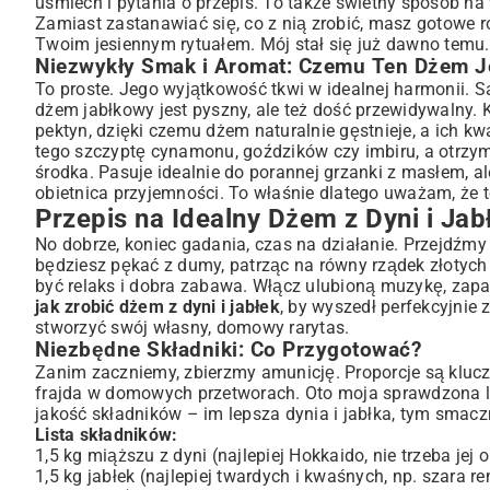
uśmiech i pytania o przepis. To także świetny sposób na
Gotowanie i Pasteryzacja: Sekrety Trwałości
Zamiast zastanawiać się, co z nią zrobić, masz gotowe r
Twoim jesiennym rytuałem. Mój stał się już dawno temu.
Wariacje Smakowe: Jak Wzbogacić Swój Dżem?
Niezwykły Smak i Aromat: Czemu Ten Dżem J
Dodatki, Które Zmienią Oblicze Dżemu
To proste. Jego wyjątkowość tkwi w idealnej harmonii. 
Dżem z Dyni i Jabłek Bez Cukru – Czy To Możliwe?
dżem jabłkowy jest pyszny, ale też dość przewidywalny. K
Zdrowie w Słoiku: Korzyści z Jedzenia Dżemu z Dyni i Ja
pektyn, dzięki czemu dżem naturalnie gęstnieje, a ich k
Witamina A, Błonnik i Antyoksydanty: Co Kryje Dynia i Jabłka?
tego szczyptę cynamonu, goździków czy imbiru, a otrzym
środka. Pasuje idealnie do porannej grzanki z masłem, a
Pomysły na Wykorzystanie Domowego Dżemu
obietnica przyjemności. To właśnie dlatego uważam, że 
Dżem z Dyni i Jabłek w Kuchni: Od Śniadania po Deser
Przepis na Idealny Dżem z Dyni i Jab
Częste Pytania i Porady Eksperta
No dobrze, koniec gadania, czas na działanie. Przejdźmy
Jak Długo Można Przechowywać Dżem?
będziesz pękać z dumy, patrząc na równy rządek złotych 
Co Zrobić, Gdy Dżem Jest Za Rzadki?
być relaks i dobra zabawa. Włącz ulubioną muzykę, zapar
Podsumowanie: Smak Jesieni na Cały Rok
jak zrobić dżem z dyni i jabłek
, by wyszedł perfekcyjnie
stworzyć swój własny, domowy rarytas.
Niezbędne Składniki: Co Przygotować?
Zanim zaczniemy, zbierzmy amunicję. Proporcje są kluczo
frajda w domowych przetworach. Oto moja sprawdzona lis
jakość składników – im lepsza dynia i jabłka, tym smac
Lista składników:
1,5 kg miąższu z dyni (najlepiej Hokkaido, nie trzeba jej o
1,5 kg jabłek (najlepiej twardych i kwaśnych, np. szara r