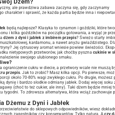
Swój Dżem?
tyczny, ale prawdziwa zabawa zaczyna się, gdy zaczynamy
charakter i sprawić, że każda partia będzie inna i niepowta
łek
będą najlepsze? Klasyka to cynamon i goździki, które twor
onu i kilka goździków na początku gotowania, a wyjąć je prz
na
dżem z dyni i jabłek z imbirem przepis
? Świeżo starty imbi
 muszkatołowej, kardamonu, a nawet anyżu gwiaździstego. D
cytryny? Jej cytrusowy aromat wniesie powiew świeżości. Ek
padku nietypowych przetworów, jak choćby pyszna
cukinie w s
 znalezienie swojego ulubionego smaku.
liwe?
 ograniczenie cukru w diecie, a przetwory wcale nie muszą b
kru przepis
. Jak to zrobić? Masz kilka opcji. Po pierwsze, mo
proporcji około 70-80% wagi zwykłego cukru. Po drugie, możesz
ą dynię i bardzo słodkie odmiany jabłek. Dodaj więcej soku z
gawy (choć to też cukier, ale inny). Taki dżem będzie mniej t
lku tygodni. To zdrowsza alternatywa, która wciąż zachowuje
ia Dżemu z Dyni i Jabłek
 przeciwieństwie do sklepowych odpowiedników, wiesz dokładni
cznych zagęstników czy konserwantów. Tylko natura. A
czy d