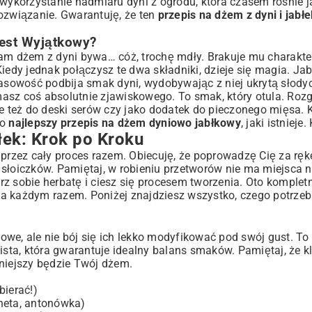
 wykorzystanie nadmiaru dyni z ogrodu, która czasem rośnie j
ozwiązanie. Gwarantuję, że ten
przepis na dżem z dyni i jabłe
est Wyjątkowy?
Sam dżem z dyni bywa… cóż, trochę mdły. Brakuje mu charakte
iedy jednak połączysz te dwa składniki, dzieje się magia. Ja
błek
wasowość podbija smak dyni, wydobywając z niej ukrytą słody
asz coś absolutnie zjawiskowego. To smak, który otula. Roz
le też do deski serów czy jako dodatek do pieczonego mięsa. K
to
najlepszy przepis na dżem dyniowo jabłkowy
, jaki istnieje
łek: Krok po Kroku
 przez cały proces razem. Obiecuję, że poprowadzę Cię za ręk
słoiczków. Pamiętaj, w robieniu przetworów nie ma miejsca n
z sobie herbatę i ciesz się procesem tworzenia. Oto komplet
 za każdym razem. Poniżej znajdziesz wszystko, czego potrzeb
we, ale nie bój się ich lekko modyfikować pod swój gust. To
ta, która gwarantuje idealny balans smaków. Pamiętaj, że k
zniejszy będzie Twój dżem.
bierać!)
eneta, antonówka)