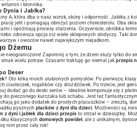
 witamin i błonnika.
 Dynia i Jabłka?
ny A, która dba o nasz wzrok, skórę i odporność. Jabłka z ko
pracę jelit i pomagają obniżyć poziom cholesterolu. Oba skła
mi i opóźniają procesy starzenia. Oczywiście, obróbka termic
o niebo zdrowsza opcja niż wiele sklepowych słodyczy. Taki 
i warzyw i owoców nawet największym niejadkom.
go Dżemu
cznie nieograniczone! Zapomnij o tym, że dżem służy tylko do
 smak wielu potraw. Czasami traktuję go niemal jak
przepis n
 po Deser
łek
? Oto kilka moich ulubionych pomysłów. Po pierwsze, klasyka
ch ciasteczek, rogalików czy drożdżówek. Po trzecie, jest geni
óbuj dodać go do deski serów – idealnie komponuje się z ple
ry do pieczonego kurczaka lub schabu. Jest też fantastyczn
ochają go jako dodatek do prostych placuszków – zresztą, d
zypadku pysznych
placków z dyni dla dzieci
. Możliwości są nie
 z dyni i jabłek dla dzieci przepis
to strzał w dziesiątkę. Mo
padku klasycznych
domowych powideł
, ale z unikalnym, dyni
się nim przez cały rok!