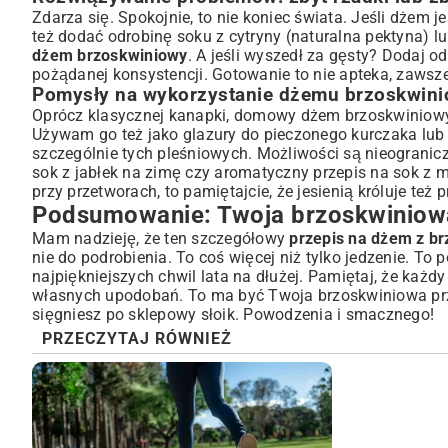
Zdarza się. Spokojnie, to nie koniec świata. Jeśli dżem 
też dodać odrobinę soku z cytryny (naturalna pektyna) l
dżem brzoskwiniowy
. A jeśli wyszedł za gęsty? Dodaj 
pożądanej konsystencji. Gotowanie to nie apteka, zawsz
Pomysły na wykorzystanie dżemu brzoskwini
Oprócz klasycznej kanapki, domowy dżem brzoskwiniowy j
Używam go też jako glazury do pieczonego kurczaka lub s
szczególnie tych pleśniowych. Możliwości są nieogranicz
sok z jabłek na zimę
czy aromatyczny
przepis na sok z 
przy przetworach, to pamiętajcie, że jesienią króluje też
p
Podsumowanie: Twoja brzoskwinio
Mam nadzieję, że ten szczegółowy
przepis na dżem z b
nie do podrobienia. To coś więcej niż tylko jedzenie. To
najpiękniejszych chwil lata na dłużej. Pamiętaj, że każd
własnych upodobań. To ma być Twoja brzoskwiniowa przyg
sięgniesz po sklepowy słoik. Powodzenia i smacznego!
PRZECZYTAJ RÓWNIEŻ