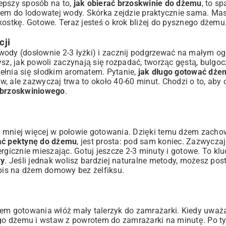
lepszy sposób na to,
jak obierać brzoskwinie do dżemu
, to sp
tem do lodowatej wody. Skórka zejdzie praktycznie sama. Masa
 w kostkę. Gotowe. Teraz jesteś o krok bliżej do pysznego dżem
cji
wody (dosłownie 2-3 łyżki) i zacznij podgrzewać na małym og
ysz, jak powoli zaczynają się rozpadać, tworząc gęstą, bulg
ełnia się słodkim aromatem. Pytanie,
jak długo gotować dże
w, ale zazwyczaj trwa to około 40-60 minut. Chodzi o to, ab
 brzoskwiniowego
.
 mniej więcej w połowie gotowania. Dzięki temu dżem zachow
ać pektynę do dżemu
, jest prosta: pod sam koniec. Zazwyczaj
rgicznie mieszając. Gotuj jeszcze 2-3 minuty i gotowe. To kl
wy
. Jeśli jednak wolisz bardziej naturalne metody, możesz pos
pis na dżem domowy bez żelfiksu
.
iem gotowania włóż mały talerzyk do zamrażarki. Kiedy uważ
cego dżemu i wstaw z powrotem do zamrażarki na minutę. Po t