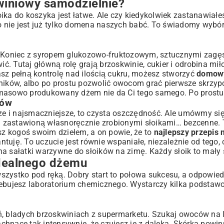
winiowy samodzielnie?
ka do koszyka jest łatwe. Ale czy kiedykolwiek zastanawiałeś
 nie jest już tylko domena naszych babć. To świadomy wybór
z. Koniec z syropem glukozowo-fruktozowym, sztucznymi zagę
kiem
. Tutaj główną rolę grają brzoskwinie, cukier i odrobina miło
azówki
asz pełną kontrolę nad ilością cukru, możesz stworzyć
domow
ików, albo po prostu pozwolić owocom grać pierwsze skrzyp
 masowo produkowany dżem nie da Ci tego samego. Po prostu
rów
 i najsmaczniejsze, to czysta oszczędność. Ale umówmy się,
rni zastawioną własnoręcznie zrobionymi słoikami… bezcenne
mowym dżemem
esz kogoś swoim dziełem, a on powie, że to
najlepszy przepis 
tuję. To uczucie jest równie wspaniałe, niezależnie od tego, 
na sałatki warzywne do słoików
na zimę. Każdy słoik to mały 
idealnego dżemu
szystko pod ręką. Dobry start to połowa sukcesu, a odpowied
zebujesz laboratorium chemicznego. Wystarczy kilka podstaw
ń, bladych brzoskwiniach z supermarketu. Szukaj owoców na 
pachnące tak intensywnie, że czujesz je z daleka. Skórka powin