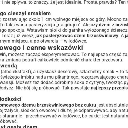
 nie spływa, to znaczy, że jest idealnie. Proste, prawda? Ten t
ugo cieszył smakiem
, zostawiając około 1 cm wolnego miejsca od góry. Mocno za
To tak zwana pasteryzacja „na gorąco”. Ale
czy dżem z brzos
ego spokoju. Wstawiam słoiki do garnka wyłożonego ścierec
 Teraz już wiesz,
jak pasteryzować dżem brzoskwiniowy
. A
j
mnym miejscu, a po otwarciu – w lodówce.
iowego i cenne wskazówki
wiń
, możesz zacząć eksperymentować. To najlepsza część z
a zmiana potrafi całkowicie odmienić charakter przetworu.
lawendą
 (albo ekstrakt), a uzyskasz deserowy, szlachetny smak – to 
w świeżego imbiru nada mu pikantnego, rozgrzewającego chara
owansji. Możesz też dodać odrobinę soku z cytryny, tworząc 
 słodycz. Nie bój się próbować. Tak powstaje
najlepszy przepi
łodkości
omowego dżemu brzoskwiniowego bez cukru
jest absolutni
dojrzałych, słodkich owoców i dłużej je odparowywać, aby natu
o starannie i przechowywać w lodówce, bo cukier jest natura
róbować.
byt gęsty dżem