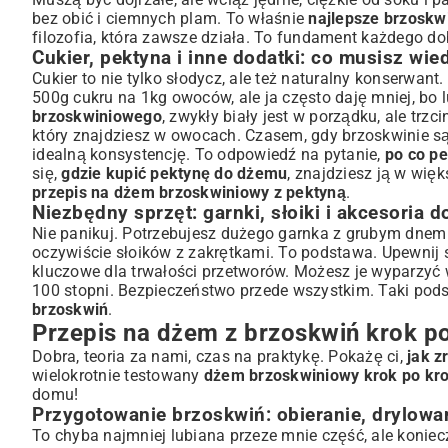
bez obić i ciemnych plam. To właśnie
najlepsze brzoskw
filozofia, która zawsze działa. To fundament każdego d
Cukier, pektyna i inne dodatki: co musisz wie
Cukier to nie tylko słodycz, ale też naturalny konserwant.
500g cukru na 1kg owoców, ale ja często daję mniej, bo 
brzoskwiniowego
, zwykły biały jest w porządku, ale trz
który znajdziesz w owocach. Czasem, gdy brzoskwinie są
idealną konsystencję. To odpowiedź na pytanie,
po co p
się,
gdzie kupić pektynę do dżemu
, znajdziesz ją w wię
przepis na dżem brzoskwiniowy z pektyną
.
Niezbędny sprzęt: garnki, słoiki i akcesoria 
Nie panikuj. Potrzebujesz dużego garnka z grubym dnem (ż
oczywiście słoików z zakrętkami. To podstawa. Upewnij 
kluczowe dla trwałości przetworów. Możesz je wyparzyć 
100 stopni. Bezpieczeństwo przede wszystkim. Taki pod
brzoskwiń
.
Przepis na dżem z brzoskwiń krok p
Dobra, teoria za nami, czas na praktykę. Pokażę ci,
jak z
wielokrotnie testowany
dżem brzoskwiniowy krok po kr
domu!
Przygotowanie brzoskwiń: obieranie, drylowan
To chyba najmniej lubiana przeze mnie część, ale koniec