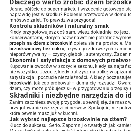
Dlaczego warto zrobić dżem brzosk
Cukier, pektyna i inne dodatki: co musisz wiedzieć?
Niezbędny sprzęt: garnki, słoiki i akcesoria do przetworów
Jasne, pójście do supermarketu i wrzucenie gotowego słoi
naprawdę jest w środku? Robienie przetworów w domu to
Przepis na dżem z brzoskwiń krok po kroku
mnóstwo zalet. To prawdziwa przygoda!
Przygotowanie brzoskwiń: obieranie, drylowanie i krojenie
Kontrola składników i naturalny smak
Proces gotowania: sekrety idealnej konsystencji
Kiedy przygotowujesz coś sam, wiesz dokładnie, co jes
Pasteryzacja i przechowywanie: aby dżem długo cieszył sma
konserwantami, których nazw nawet nie potrafisz wymówić
Wariacje na temat dżemu brzoskwiniowego i cenne wsk
przepis na dżem z brzoskwiń
opiera się na prostocie. M
brzoskwiniowy bez cukru
, używając zdrowszych zamienn
Dżem brzoskwiniowy z imbirem, wanilią lub lawendą
nieporównywalny – czysty, głęboki, autentyczny. Żaden
Dżem bez cukru – zdrowsza alternatywa dla słodkości
Ekonomia i satysfakcja z domowych przetwo
Rozwiązywanie problemów: zbyt rzadki lub zbyt gęsty dżem
Kupowanie owoców w szczycie sezonu, kiedy są najtańsze
Pomysły na wykorzystanie dżemu brzoskwiniowego w kuchni
nie wszystko. Uczucie, kiedy patrzysz na półkę w spiża
Podsumowanie: Twoja brzoskwiniowa przygoda z do
satysfakcja i poczucie niezależności. A kiedy poczęstuj
brzoskwiń
, jakiego próbował – duma cię rozsadzi. Gwaran
dżem, czy może próbujesz sił w przygotowaniu
przepisy 
Składniki i niezbędne narzędzia do 
Zanim zaczniesz swoją przygodę, upewnij się, że masz w
przygotowanie oszczędzi ci nerwów. Spokojnie, nie potr
które pewnie masz już w kuchni.
Jak wybrać najlepsze brzoskwinie na dżem?
Klucz do sukcesu. Serio. Zapomnij o twardych jak kamie
Muszą być dojrzałe, ale wciąż jędrne, ciężkie od soku i 