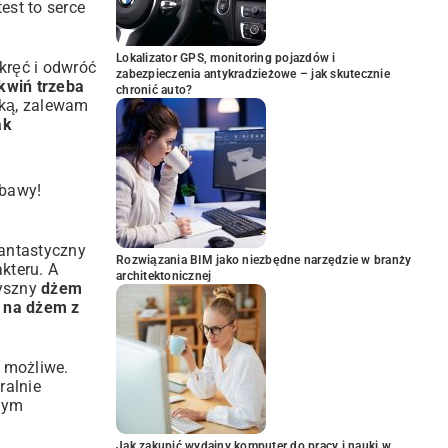
est to serce
Lokalizator GPS, monitoring pojazdów i
kręć i odwróć
zabezpieczenia antykradzieżowe – jak skutecznie
kwiń trzeba
chronić auto?
zką, zalewam
ak
abawy!
fantastyczny
Rozwiązania BIM jako niezbędne narzędzie w branży
kteru. A
architektonicznej
pyszny
dżem
s na dżem z
e możliwe.
ralnie
lnym
Jak zakupić wydajny komputer do pracy i nauki w