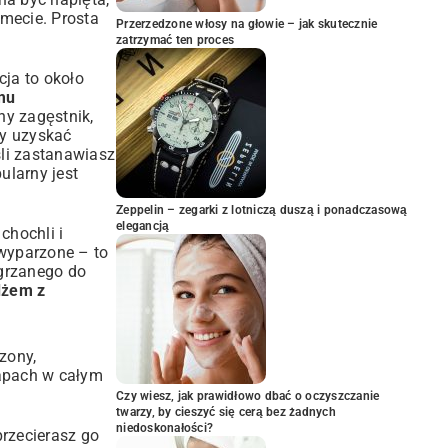
 mecie. Prosta
Przerzedzone włosy na głowie – jak skutecznie
zatrzymać ten proces
ja to około
mu
ny zagęstnik,
by uzyskać
śli zastanawiasz
ularny jest
Zeppelin – zegarki z lotniczą duszą i ponadczasową
elegancją
chochli i
 wyparzone – to
agrzanego do
dżem z
zony,
zapach w całym
Czy wiesz, jak prawidłowo dbać o oczyszczanie
twarzy, by cieszyć się cerą bez żadnych
niedoskonałości?
przecierasz go