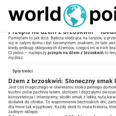
MARIUSZ ŁAMAGA
05.10.2025
SPORT
Przepis na dżem z brzoskwiń – Ideal
Pamiętam to jak dziś. Babcia siedząca na tarasie, a prz
się w całym domu i był nieomylnym znakiem, że lato jest
kiedy próbuję sklepowych dżemów, czegoś mi w nich brak
Ci jedno – najlepszy
przepis na dżem z brzoskwiń
to ten
myślisz.
Spis treści
Dżem z brzoskwiń: Słoneczny smak l
Dżem z brzoskwiń: Słoneczny smak lata zamknięty w sło
Dlaczego warto zrobić dżem brzoskwiniowy samodzielni
Jest coś magicznego w otwieraniu słoika pełnego domow
kuchni znów pachnie latem, słońcem i dojrzałymi owoca
Kontrola składników i naturalny smak
konsystencja i intensywny, słodki smak z lekką nutą kwa
Ekonomia i satysfakcja z domowych przetworów
dodatek do chleba. To wspomnienie beztroskich dni, zam
Składniki i niezbędne narzędzia do idealnego dżemu
dla mnie tak wyjątkowy. Każdy słoik to mała historia, któ
Jak wybrać najlepsze brzoskwinie na dżem?
żadnym sklepie.