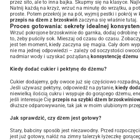
przez sito, ale to inna bajka. Skupmy się na klasyce. Naj
Natnij każdą na krzyż, wrzuć na minutę do wrzątku, a po
proste. Potem przekrój je na pół, wyjmij pestki i pokrój
przepis na dżem z brzoskwiń
zaczyna się właśnie tutaj.
Proces gotowania: sekrety idealnej konsysten
Wrzuć pokrojone brzoskwinie do garnka, dodaj odrobinę 
to, żeby puściły sok. Mieszaj od czasu do czasu. Zobacz
jest ten moment, kiedy zaczyna się magia. Cały dom wyp
nie ma jednej odpowiedzi – zależy od soczystości owocó
nadmiar wody i uzyskać pożądaną
konsystencję dżemu
Kiedy dodać cukier i pektynę do dżemu?
Cukier dodajemy, gdy owoce już się częściowo rozpadną,
Jeśli używasz pektyny, odpowiedź na pytanie,
kiedy dod
niewielką ilością cukru i wsypuje do gorącego dżemu, ene
jeśli interesuje Cię
przepis na szybki dżem brzoskwinio
dłuższe odparowywanie, tak jak w moim ulubionym
prze
Jak sprawdzić, czy dżem jest gotowy?
Stary, babciny sposób jest niezawodny. Przed rozpoczęc
jest już gotowy, nałóż na zimny talerzyk łyżeczkę gorą