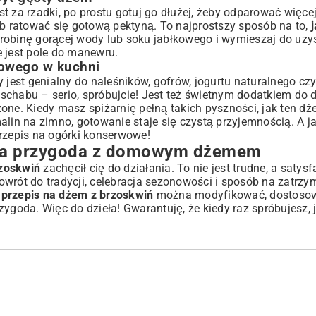
jest za rzadki, po prostu gotuj go dłużej, żeby odparować więc
ub ratować się gotową pektyną. To najprostszy sposób na to,
odrobinę gorącej wody lub soku jabłkowego i wymieszaj do uzy
e jest pole do manewru.
owego w kuchni
est genialny do naleśników, gofrów, jogurtu naturalnego czy
chabu – serio, spróbujcie! Jest też świetnym dodatkiem do d
one. Kiedy masz spiżarnię pełną takich pyszności, jak ten d
malin na zimno
, gotowanie staje się czystą przyjemnością. A j
rzepis na ogórki konserwowe
!
wa przygoda z domowym dżemem
rzoskwiń
zachęcił cię do działania. To nie jest trudne, a satys
 powrót do tradycji, celebracja sezonowości i sposób na zatrzy
y
przepis na dżem z brzoskwiń
można modyfikować, dostoso
oda. Więc do dzieła! Gwarantuję, że kiedy raz spróbujesz, j