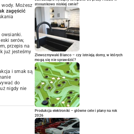
stosunkowo niskiej cenie?
ej wody. Możesz
jak zagęścić
skania
 owsianki.
eski serów,
żem,
przepis na
ak już jesteśmy
Zlewozmywaki Blanco – czy istnieją domy, w których
mogą się nie sprawdzić?
fakcja i smak są
manie
wywać do
uż nigdy nie
Produkcja elektroniki – główne cele i plany na rok
2026