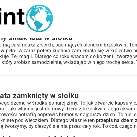
ny smak lata w słoiku
ed nią cała miska złotych, pachnących słońcem brzoskwiń. Te
 w pełni. A zaraz potem kuchnia zamieniała się w królestwo p
uje. Tej magii. Dlatego co roku wracam do korzeni i tworzę w
, który zrobisz samodzielnie, wkładając w niego trochę serca. 
ata zamknięty w słoiku
iku
e?
ego dżemu w środku ponurej zimy. To jak otwarcie kapsuły c
mi. Taki właśnie jest domowy dżem z brzoskwiń. Jego aksami
sowości potrafią poprawić humor w najgorszy dzień. To nie je
knięte pod wieczkiem. Dlatego właśnie ten
przepis na dżem 
rą tworzymy, by cieszyć się nią przez cały rok. To coś, czego 