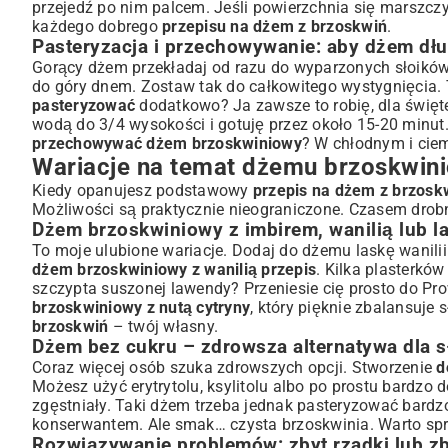
przejedź po nim palcem. Jeśli powierzchnia się marszczy i
każdego dobrego
przepisu na dżem z brzoskwiń
.
Pasteryzacja i przechowywanie: aby dżem dł
Gorący dżem przekładaj od razu do wyparzonych słoików
do góry dnem. Zostaw tak do całkowitego wystygnięcia. 
pasteryzować
dodatkowo? Ja zawsze to robię, dla święt
wodą do 3/4 wysokości i gotuję przez około 15-20 minut.
przechowywać dżem brzoskwiniowy
? W chłodnym i cie
Wariacje na temat dżemu brzoskwin
Kiedy opanujesz podstawowy
przepis na dżem z brzosk
Możliwości są praktycznie nieograniczone. Czasem drobn
Dżem brzoskwiniowy z imbirem, wanilią lub 
To moje ulubione wariacje. Dodaj do dżemu laskę wanilii
dżem brzoskwiniowy z wanilią przepis
. Kilka plasterkó
szczypta suszonej lawendy? Przeniesie cię prosto do Pr
brzoskwiniowy z nutą cytryny
, który pięknie zbalansuje
brzoskwiń
– twój własny.
Dżem bez cukru – zdrowsza alternatywa dla s
Coraz więcej osób szuka zdrowszych opcji. Stworzenie
d
Możesz użyć erytrytolu, ksylitolu albo po prostu bardzo 
zgęstniały. Taki dżem trzeba jednak pasteryzować bardz
konserwantem. Ale smak… czysta brzoskwinia. Warto sp
Rozwiązywanie problemów: zbyt rzadki lub z