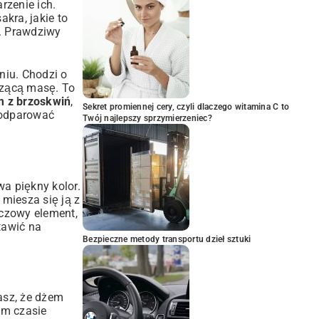
arzenie ich.
kra, jakie to
u. Prawdziwy
niu. Chodzi o
oczącą masę. To
m z brzoskwiń
,
Sekret promiennej cery, czyli dlaczego witamina C to
y odparować
Twój najlepszy sprzymierzeniec?
a piękny kolor.
 miesza się ją z
uczowy element,
tawić na
Bezpieczne metody transportu dzieł sztuki
asz, że dżem
ym czasie