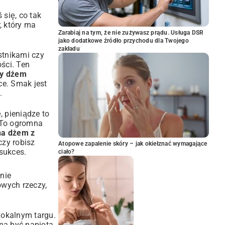
 się, co tak
, który ma
Zarabiaj na tym, że nie zużywasz prądu. Usługa DSR
jako dodatkowe źródło przychodu dla Twojego
zakładu
stnikami czy
ści. Ten
y dżem
ce. Smak jest
.
 pieniądze to
. To ogromna
na dżem z
czy robisz
Atopowe zapalenie skóry – jak okiełznać wymagające
sukces.
ciało?
nie
owych rzeczy,
lokalnym targu.
na być napięta,