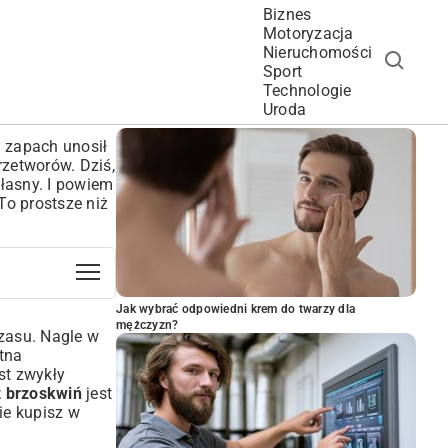
Biznes
Motoryzacja
Nieruchomości
Sport
Technologie
POPULARNE ARTYKUŁY
Uroda
n zapach unosił
rzetworów. Dziś,
łasny. I powiem
To prostsze niż
Jak wybrać odpowiedni krem do twarzy dla
mężczyzn?
zasu. Nagle w
tna
st zwykły
z brzoskwiń
jest
nie kupisz w