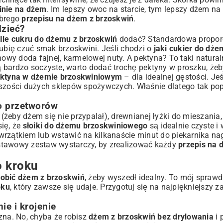
inie na dżem
. Im lepszy owoc na starcie, tym lepszy dżem na
obrego
przepisu na dżem z brzoskwiń
.
dzieć?
Ile cukru do dżemu z brzoskwiń
dodać? Standardowa proporc
lubię czuć smak brzoskwini. Jeśli chodzi o
jaki cukier do dże
cinowy doda fajnej, karmelowej nuty. A pektyna? To taki natural
 bardzo soczyste, warto dodać trochę pektyny w proszku, że
ektyna w dżemie brzoskwiniowym
– dla idealnej gęstości. Je
kszości dużych sklepów spożywczych. Właśnie dlatego tak pop
do przetworów
eby dżem się nie przypalał), drewnianej łyżki do mieszania, 
się, że
słoiki do dżemu brzoskwiniowego
są idealnie czyste i
wrzątkiem lub wstawić na kilkanaście minut do piekarnika n
stawowy zestaw wystarczy, by zrealizować każdy
przepis na 
o kroku
robić dżem z brzoskwiń
, żeby wyszedł idealny. To mój sprawd
oku
, który zawsze się udaje. Przygotuj się na najpiękniejszy 
ie i krojenie
zna. No, chyba że robisz
dżem z brzoskwiń bez drylowania
i 