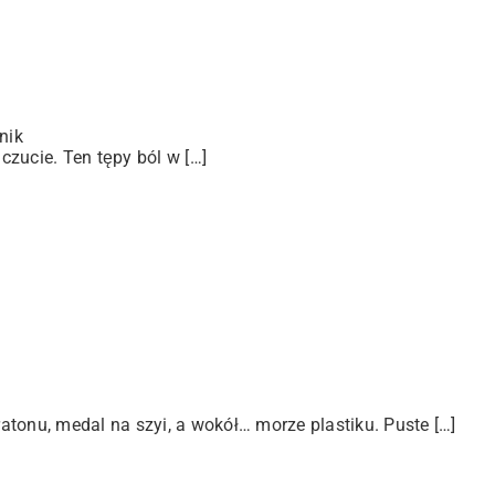
nik
zucie. Ten tępy ból w […]
tonu, medal na szyi, a wokół… morze plastiku. Puste […]