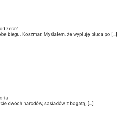
od zera?
bę biegu. Koszmar. Myślałem, że wypluję płuca po […]
oria
arcie dwóch narodów, sąsiadów z bogatą, […]