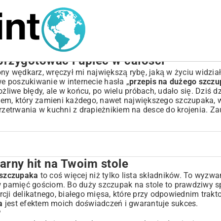
przygotować i upiec w całości
ony wędkarz, wręczył mi największą rybę, jaką w życiu widzi
we poszukiwanie w internecie hasła „
przepis na dużego szcz
iwe błędy, ale w końcu, po wielu próbach, udało się. Dziś dz
, który zamieni każdego, nawet największego szczupaka, w
 przetrwania w kuchni z drapieżnikiem na desce do krojenia. Za
arny hit na Twoim stole
tole
 szczupaka
to coś więcej niż tylko lista składników. To wyzwa
 w pamięć gościom. Bo duży szczupak na stole to prawdziwy s
cji delikatnego, białego mięsa, które przy odpowiednim trak
a
jest efektem moich doświadczeń i gwarantuje sukces.
?