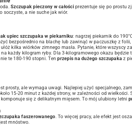
anie
toda.
Szczupak pieczony w całości
prezentuje się po prostu 
 soczyste, a nie suche jak wiór.
jak upiec szczupaka w piekarniku
: nagrzej piekarnik do 190°
ożyć bezpośrednio na blachę lub zawinąć w paczuszkę z folii
y ułóż kilka wiórków zimnego masła. Pytanie, które wszyscy z
 na każdy kilogram ryby. Dla 3-kilogramowego okazu będzie t
nie te 180-190 stopni. Ten
przepis na dużego szczupaka
z pi
st prosty, ale wymaga uwagi. Najlepiej użyć specjalnego, za
 około 15-20 minut z każdej strony, w zależności od wielkości
 komponuje się z delikatnym mięsem. To mój ulubiony letni
p
a
szczupaka faszerowanego
. To więcej pracy, ale efekt jest osz
jest mnóstwo.