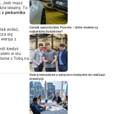
a. Jeśli masz
zie idealny. To
 z piekarnika
Cennik samochodów Porsche – które modele są
Jak widać,
najbardziej budżetowe?
cza się
 wersja z
jeśli kiedyś
załem w stu
stanie z Tobą na
Hale przemysłowe a wytyczne niezbędne do realizacji
inwestycji