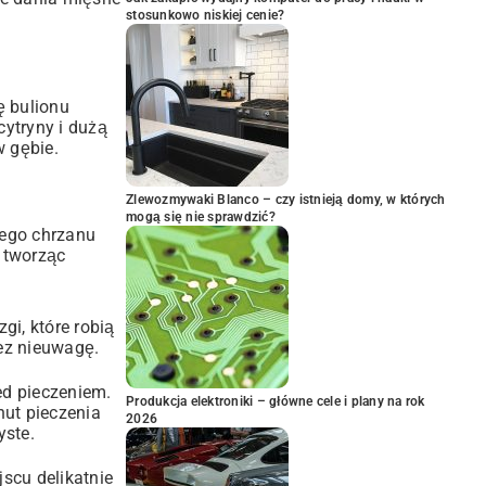
stosunkowo niskiej cenie?
ę bulionu
cytryny i dużą
 gębie.
Zlewozmywaki Blanco – czy istnieją domy, w których
mogą się nie sprawdzić?
tego chrzanu
, tworząc
i, które robią
ez nieuwagę.
ed pieczeniem.
Produkcja elektroniki – główne cele i plany na rok
nut pieczenia
2026
yste.
scu delikatnie