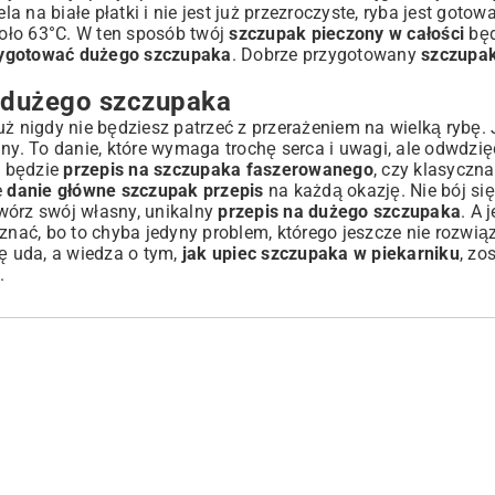
la na białe płatki i nie jest już przezroczyste, ryba jest gotow
oło 63°C. W ten sposób twój
szczupak pieczony w całości
będ
zygotować dużego szczupaka
. Dobrze przygotowany
szczupak
 dużego szczupaka
uż nigdy nie będziesz patrzeć z przerażeniem na wielką rybę. 
y. To danie, które wymaga trochę serca i uwagi, ale odwdzię
o będzie
przepis na szczupaka faszerowanego
, czy klasyczna
e
danie główne szczupak przepis
na każdą okazję. Nie bój się
wórz swój własny, unikalny
przepis na dużego szczupaka
. A 
 znać, bo to chyba jedyny problem, którego jeszcze nie rozwią
 uda, a wiedza o tym,
jak upiec szczupaka w piekarniku
, zo
a
.