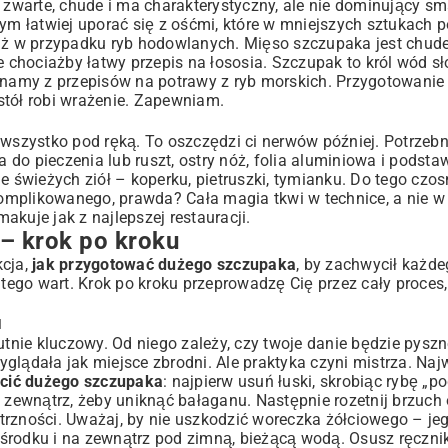
warte, chude i ma charakterystyczny, ale nie dominujący sm
ym łatwiej uporać się z ośćmi, które w mniejszych sztukach p
niż w przypadku ryb hodowlanych. Mięso szczupaka jest chude
je chociażby
łatwy przepis na łososia
. Szczupak to król wód sł
 znamy z
przepisów na potrawy z ryb morskich
. Przygotowanie 
stół robi wrażenie. Zapewniam.
 wszystko pod ręką. To oszczędzi ci nerwów później. Potrzeb
do pieczenia lub ruszt, ostry nóż, folia aluminiowa i podsta
 świeżych ziół – koperku, pietruszki, tymianku. Do tego czosn
 skomplikowanego, prawda? Cała magia tkwi w technice, a nie
smakuje jak z najlepszej restauracji.
– krok po kroku
kcja,
jak przygotować dużego szczupaka
, by zachwycił każde
 tego wart. Krok po kroku przeprowadzę Cię przez cały proces
u
utnie kluczowy. Od niego zależy, czy twoje danie będzie pyszn
glądała jak miejsce zbrodni. Ale praktyka czyni mistrza. Naj
ścić dużego szczupaka
: najpierw usuń łuski, skrobiąc rybę „p
a zewnątrz, żeby uniknąć bałaganu. Następnie rozetnij brzuch
trzności. Uważaj, by nie uszkodzić woreczka żółciowego – je
 środku i na zewnątrz pod zimną, bieżącą wodą. Osusz ręczni