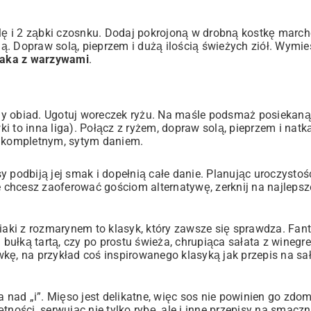
ulę i 2 ząbki czosnku. Dodaj pokrojoną w drobną kostkę marc
. Dopraw solą, pieprzem i dużą ilością świeżych ziół. Wymie
paka z warzywami
.
y obiad. Ugotuj woreczek ryżu. Na maśle podsmaż posiekaną 
 to inna liga). Połącz z ryżem, dopraw solą, pieprzem i natką
ę kompletnym, sytym daniem.
y podbiją jej smak i dopełnią całe danie. Planując uroczysto
le chcesz zaoferować gościom alternatywę, zerknij na
najlepsz
aki z rozmarynem to klasyk, który zawsze się sprawdza. Fant
i bułką tartą, czy po prostu świeża, chrupiąca sałata z wineg
wkę, na przykład coś inspirowanego klasyką jak
przepis na sa
a nad „i”. Mięso jest delikatne, więc sos nie powinien go zd
ności, serwując nie tylko rybę, ale i inne
przepisy na smaczn