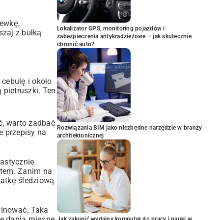
hewkę,
Lokalizator GPS, monitoring pojazdów i
szaj z bułką
zabezpieczenia antykradzieżowe – jak skutecznie
chronić auto?
cebulę i około
 pietruszki. Ten
ść, warto zadbać
Rozwiązania BIM jako niezbędne narzędzie w branży
e przepisy na
architektonicznej
astycznie
retem. Zanim na
łatkę śledziową
ominować. Taka
e dania mięsne
Jak zakupić wydajny komputer do pracy i nauki w