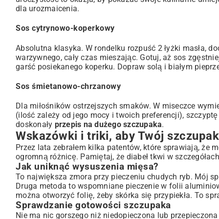
dla urozmaicenia.
Sos cytrynowo-koperkowy
Absolutna klasyka. W rondelku rozpuść 2 łyżki masła, do
warzywnego, cały czas mieszając. Gotuj, aż sos zgęstniej
garść posiekanego koperku. Dopraw solą i białym piepr
Sos śmietanowo-chrzanowy
Dla miłośników ostrzejszych smaków. W miseczce wymiesz
(ilość zależy od jego mocy i twoich preferencji), szczyptę 
doskonały
przepis na dużego szczupaka
.
Wskazówki i triki, aby Twój szczupak
Przez lata zebrałem kilka patentów, które sprawiają, że 
ogromną różnicę. Pamiętaj, że diabeł tkwi w szczegółach
Jak uniknąć wysuszenia mięsa?
To największa zmora przy pieczeniu chudych ryb. Mój sp
Druga metoda to wspomniane pieczenie w folii aluminiowe
można otworzyć folię, żeby skórka się przypiekła. To spr
Sprawdzanie gotowości szczupaka
Nie ma nic gorszego niż niedopieczona lub przepieczona 