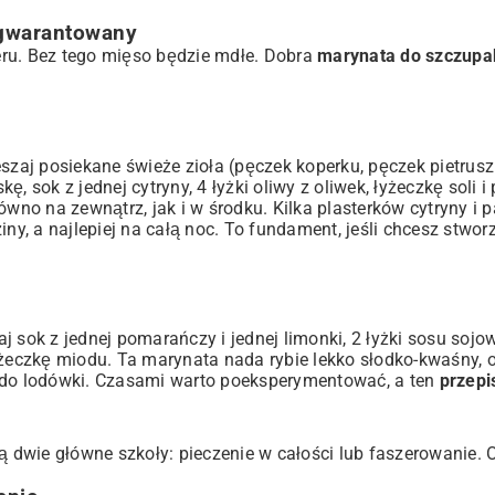
gwarantowany
eru. Bez tego mięso będzie mdłe. Dobra
marynata do szczupa
aj posiekane świeże zioła (pęczek koperku, pęczek pietruszk
 sok z jednej cytryny, 4 łyżki oliwy z oliwek, łyżeczkę soli i 
wno na zewnątrz, jak i w środku. Kilka plasterków cytryny i p
, a najlepiej na całą noc. To fundament, jeśli chcesz stwor
 sok z jednej pomarańczy i jednej limonki, 2 łyżki sosu sojo
yżeczkę miodu. Ta marynata nada rybie lekko słodko-kwaśny, 
w do lodówki. Czasami warto poeksperymentować, a ten
przepi
dwie główne szkoły: pieczenie w całości lub faszerowanie. 