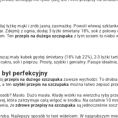
daj łyżkę mąki i zrób jasną zasmażkę. Powoli wlewaj szklank
e. Zdejmij z ognia, dodaj 3 łyżki śmietany 18%, sok z połowy 
zem. Ten
przepis na dużego szczupaka
z tym sosem to niebo w
aj mały kubek gęstej śmietany (18% lub 22%), 2-3 łyżki tar
cukru, soli i pieprzu. Prosty, szybki i genialny. Pasuje idealnie
 był perfekcyjny
mój
przepis na dużego szczupaka
zawsze wychodzi. To drobiazg
, a ten
szybki przepis na szczupaka
można łatwo zepsuć prz
osób? Masło. Dużo masła. Kładę wiórki na wierzchu ryby prz
j, która zatrzymuje całą wilgoć w środku. Na ostatnie 10 mi
awia, że
zdrowe przepisy na szczupaka
są jednocześnie socz
ryba. Najlepszy sposób to test widelcem. W najgrubszym miej