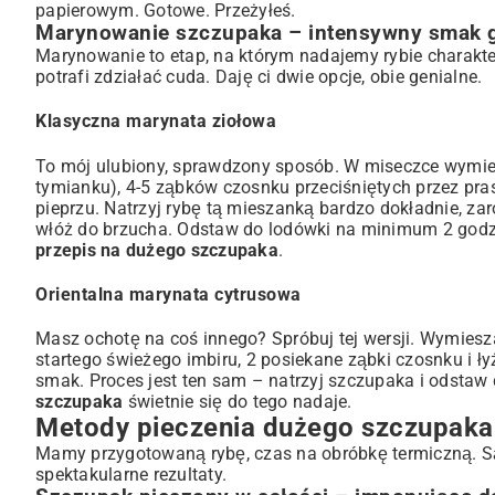
papierowym. Gotowe. Przeżyłeś.
Marynowanie szczupaka – intensywny smak 
Marynowanie to etap, na którym nadajemy rybie charakt
potrafi zdziałać cuda. Daję ci dwie opcje, obie genialne.
Klasyczna marynata ziołowa
To mój ulubiony, sprawdzony sposób. W miseczce wymiesz
tymianku), 4-5 ząbków czosnku przeciśniętych przez praskę,
pieprzu. Natrzyj rybę tą mieszanką bardzo dokładnie, zaró
włóż do brzucha. Odstaw do lodówki na minimum 2 godziny
przepis na dużego szczupaka
.
Orientalna marynata cytrusowa
Masz ochotę na coś innego? Spróbuj tej wersji. Wymieszaj
startego świeżego imbiru, 2 posiekane ząbki czosnku i ł
smak. Proces jest ten sam – natrzyj szczupaka i odsta
szczupaka
świetnie się do tego nadaje.
Metody pieczenia dużego szczupaka
Mamy przygotowaną rybę, czas na obróbkę termiczną. Są 
spektakularne rezultaty.