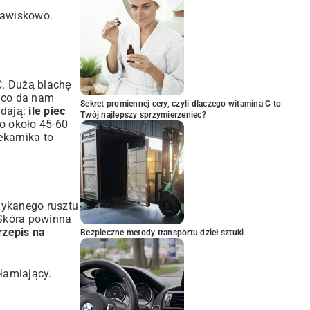
zjawiskowo.
C. Dużą blachę
, co da nam
Sekret promiennej cery, czyli dlaczego witamina C to
adają:
ile piec
Twój najlepszy sprzymierzeniec?
o około 45-60
ekarnika to
mykanego rusztu
. Skóra powinna
rzepis na
Bezpieczne metody transportu dzieł sztuki
ałamiający.