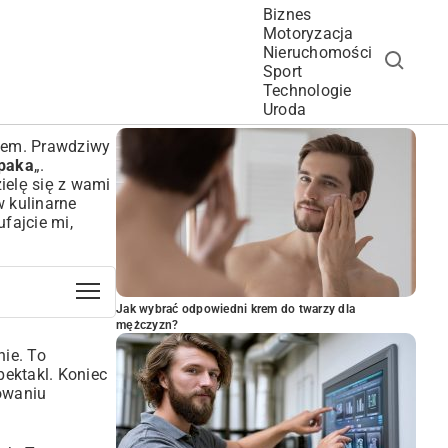
Biznes
Motoryzacja
Nieruchomości
Sport
Technologie
POPULARNE ARTYKUŁY
Uroda
ałem. Prawdziwy
upaka
„.
ielę się z wami
 kulinarne
ufajcie mi,
Jak wybrać odpowiedni krem do twarzy dla
mężczyzn?
nie. To
pektakl. Koniec
towaniu