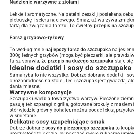
Nadzienie warzywne z ziołami
Lekkie i aromatyczne. Na patelni zeszklij posiekaną ceb
pietruszkę i selera naciowego. Smaż, aż warzywa zmiękną
tartą dla związania farszu. To świetny
przepis na szczu
Farsz grzybowo-ryżowy
To według mnie
najlepszy farsz do szczupaka
na jesienn
300g leśnych grzybów (mogą być pieczarki, ale prawdziwki
farsz sprawia, że
przepis na dużego szczupaka
staje si
Idealne dodatki i sosy do szczupaka
Sama ryba to nie wszystko. Dobrze dobrane dodatki i sos
o różnorodność na stole. Jeśli szczupak jest gwiazdą, a
dania mięsne
.
Warzywne kompozycje
Szczupak uwielbia towarzystwo warzyw. Pieczone ziemni
pasują też szparagi z grilla, gotowane brokuły z masłem 
stół wjedzie główny bohater, można podać lekką przysta
w śmietanie
.
Delikatne sosy uzupełniające smak
Dobrze dobrane
sosy do pieczonego szczupaka
to kropk
uroczystość to okazja, by pokazać swoje kulinarne umiejęt