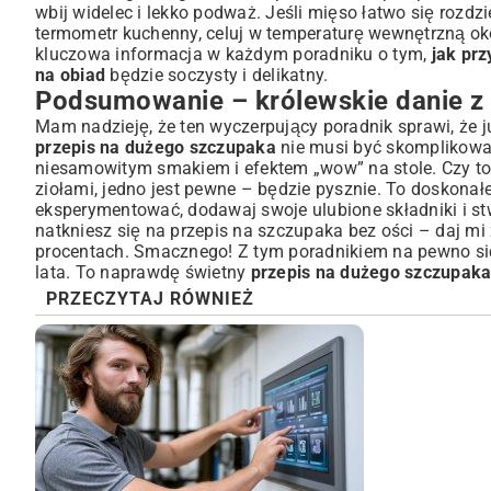
wbij widelec i lekko podważ. Jeśli mięso łatwo się rozdzie
termometr kuchenny, celuj w temperaturę wewnętrzną ok
kluczowa informacja w każdym poradniku o tym,
jak pr
na obiad
będzie soczysty i delikatny.
Podsumowanie – królewskie danie z
Mam nadzieję, że ten wyczerpujący poradnik sprawi, że j
przepis na dużego szczupaka
nie musi być skomplikowan
niesamowitym smakiem i efektem „wow” na stole. Czy t
ziołami, jedno jest pewne – będzie pysznie. To doskonał
eksperymentować, dodawaj swoje ulubione składniki i st
natkniesz się na przepis na szczupaka bez ości – daj mi
procentach. Smacznego! Z tym poradnikiem na pewno się
lata. To naprawdę świetny
przepis na dużego szczupak
PRZECZYTAJ RÓWNIEŻ