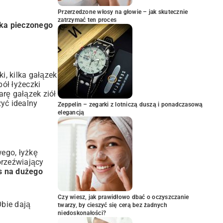
Przerzedzone włosy na głowie – jak skutecznie
zatrzymać ten proces
ka pieczonego
i, kilka gałązek
pół łyżeczki
arę gałązek ziół
zyć idealny
Zeppelin – zegarki z lotniczą duszą i ponadczasową
elegancją
wego, łyżkę
orzeźwiający
s na dużego
Czy wiesz, jak prawidłowo dbać o oczyszczanie
Obie dają
twarzy, by cieszyć się cerą bez żadnych
niedoskonałości?