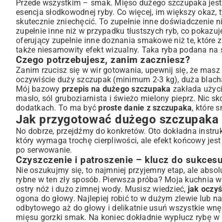
Przede wszystkim – smak. Mięso dużego szczupaka jest z
Metody pieczenia dużego szczupaka
esencja słodkowodnej ryby. Co więcej, im większy okaz, t
skutecznie zniechęcić. To zupełnie inne doświadczenie 
Szczupak pieczony w całości – imponujące danie
zupełnie inne niż w przypadku tłustszych ryb, co pokazu
Szczupak faszerowany – kreatywne nadzienia
oferujący zupełnie inne doznania smakowe niż te, które
Idealne dodatki i sosy do szczupaka
także niesamowity efekt wizualny. Taka ryba podana na 
Warzywne kompozycje
Czego potrzebujesz, zanim zaczniesz?
Delikatne sosy uzupełniające smak
Zanim rzucisz się w wir gotowania, upewnij się, że masz
oczywiście duży szczupak (minimum 2-3 kg), duża blacha 
Wskazówki i triki, aby Twój szczupak był perfekcyjny
Mój bazowy
przepis na dużego szczupaka
zakłada użycie
Jak uniknąć wysuszenia mięsa?
masło, sól gruboziarnista i świeżo mielony pieprz. Nic
Sprawdzanie gotowości szczupaka
dodatkach. To ma być
proste danie z szczupaka
, które 
Podsumowanie – królewskie danie z dużego szczupaka
Jak przygotować dużego szczupaka 
No dobrze, przejdźmy do konkretów. Oto dokładna instru
który wymaga trochę cierpliwości, ale efekt końcowy jest
po serwowanie.
Czyszczenie i patroszenie – klucz do sukces
Nie oszukujmy się, to najmniej przyjemny etap, ale absol
rybne w ten zły sposób. Pierwsza próba? Moja kuchnia wy
ostry nóż i dużo zimnej wody. Musisz wiedzieć,
jak oczy
ogona do głowy. Najlepiej robić to w dużym zlewie lub n
odbytowego aż do głowy i delikatnie usuń wszystkie wnę
mięsu gorzki smak. Na koniec dokładnie wypłucz rybę w