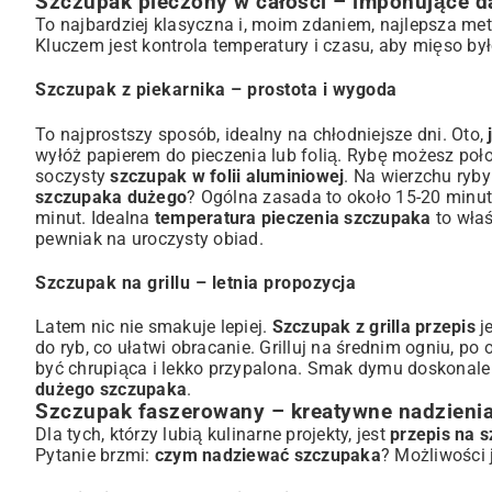
Szczupak pieczony w całości – imponujące d
To najbardziej klasyczna i, moim zdaniem, najlepsza me
Kluczem jest kontrola temperatury i czasu, aby mięso było
Szczupak z piekarnika – prostota i wygoda
To najprostszy sposób, idealny na chłodniejsze dni. Oto,
wyłóż papierem do pieczenia lub folią. Rybę możesz poł
soczysty
szczupak w folii aluminiowej
. Na wierzchu ryb
szczupaka dużego
? Ogólna zasada to około 15-20 minut
minut. Idealna
temperatura pieczenia szczupaka
to właś
pewniak na uroczysty obiad.
Szczupak na grillu – letnia propozycja
Latem nic nie smakuje lepiej.
Szczupak z grilla przepis
je
do ryb, co ułatwi obracanie. Grilluj na średnim ogniu, po
być chrupiąca i lekko przypalona. Smak dymu doskonale
dużego szczupaka
.
Szczupak faszerowany – kreatywne nadzieni
Dla tych, którzy lubią kulinarne projekty, jest
przepis na 
Pytanie brzmi:
czym nadziewać szczupaka
? Możliwości 