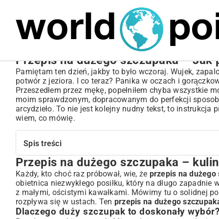
MARIUSZ ŁAMAGA
05.10.2025
BIZNES
Przepis na dużego szczupaka – Jak 
Pamiętam ten dzień, jakby to było wczoraj. Wujek, zapal
potwór z jeziora. I co teraz? Panika w oczach i gorączko
Przeszedłem przez mękę, popełniłem chyba wszystkie możl
moim sprawdzonym, dopracowanym do perfekcji sposobem
arcydzieło. To nie jest kolejny nudny tekst, to instrukcja
wiem, co mówię.
Spis treści
Przepis na dużego szczupaka – kulin
Przepis na dużego szczupaka – kulinarny hit na Twoim s
Dlaczego duży szczupak to doskonały wybór?
Każdy, kto choć raz próbował, wie, że
przepis na dużego
obietnica niezwykłego posiłku, który na długo zapadnie
Czego potrzebujesz, zanim zaczniesz?
z małymi, ościstymi kawałkami. Mówimy tu o solidnej por
Jak przygotować dużego szczupaka – krok po kroku
rozpływa się w ustach. Ten
przepis na dużego szczupak
Czyszczenie i patroszenie – klucz do sukcesu
Dlaczego duży szczupak to doskonały wybór
Marynowanie szczupaka – intensywny smak gwarantowany