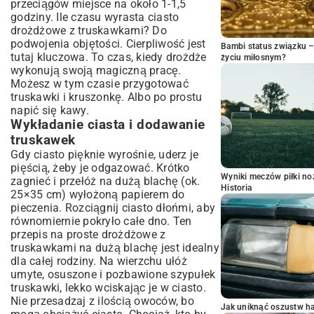
przeciągów miejsce na około 1-1,5
godziny. Ile czasu wyrasta ciasto
drożdżowe z truskawkami? Do
podwojenia objętości. Cierpliwość jest
Bambi status związku 
tutaj kluczowa. To czas, kiedy drożdże
życiu miłosnym?
wykonują swoją magiczną pracę.
Możesz w tym czasie przygotować
truskawki i kruszonkę. Albo po prostu
napić się kawy.
Wykładanie ciasta i dodawanie
truskawek
Gdy ciasto pięknie wyrośnie, uderz je
pięścią, żeby je odgazować. Krótko
Wyniki meczów piłki noż
zagnieć i przełóż na dużą blachę (ok.
Historia
25×35 cm) wyłożoną papierem do
pieczenia. Rozciągnij ciasto dłońmi, aby
równomiernie pokryło całe dno. Ten
przepis na proste drożdżowe z
truskawkami na dużą blachę jest idealny
dla całej rodziny. Na wierzchu ułóż
umyte, osuszone i pozbawione szypułek
truskawki, lekko wciskając je w ciasto.
Nie przesadzaj z ilością owoców, bo
Jak uniknąć oszustw h