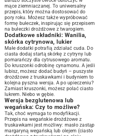
bardzo soczyste owoce obtoczyć w
mące ziemniaczanej. To uniwersalny
przepis, który można dostosować do
pory roku. Możesz także wypróbować
formę bułeczek, inspirując się
przepisem
na bułeczki drożdżowe z twarogiem
.
Dodatkowe składniki: Wanilia,
skórka cytrynowa, lukier
Małe dodatki potrafią zdziałać cuda. Do
ciasta dodaj startą skórkę z cytryny lub
pomarańczy dla cytrusowego aromatu.
Do kruszonki odrobinę cynamonu. A jeśli
lubisz, możesz dodać budyń – puszyste
drożdżowe z truskawkami i budyniem to
kolejna pyszna wersja. A po upieczeniu?
Zamiast kruszonki, możesz polać ciasto
lukrem. Niebo w gębie.
Wersja bezglutenowa lub
wegańska: Czy to możliwe?
Tak, choć wymaga to modyfikacji.
Przepis na wegańskie drożdżowe z
truskawkami jest możliwy: masło zastąp
margaryną wegańską lub olejem (ciasto