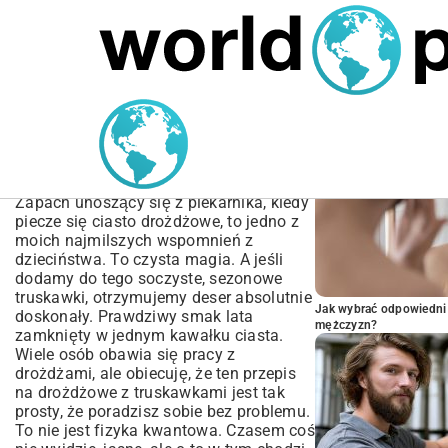
MARIUSZ ŁAMAGA
04.10.2025
SPORT
POPULARNE A
Przepis na drożdżowe z
truskawkami – puszyste i
wilgotne
Zapach unoszący się z piekarnika, kiedy
piecze się ciasto drożdżowe, to jedno z
moich najmilszych wspomnień z
dzieciństwa. To czysta magia. A jeśli
dodamy do tego soczyste, sezonowe
truskawki, otrzymujemy deser absolutnie
Jak wybrać odpowiedni 
doskonały. Prawdziwy smak lata
mężczyzn?
zamknięty w jednym kawałku ciasta.
Wiele osób obawia się pracy z
drożdżami, ale obiecuję, że ten przepis
na drożdżowe z truskawkami jest tak
prosty, że poradzisz sobie bez problemu.
To nie jest fizyka kwantowa. Czasem coś