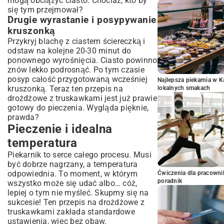
mogą obciążyć ciasto. Chociaż, kto by
się tym przejmował?
Drugie wyrastanie i posypywanie
kruszonką
Przykryj blachę z ciastem ściereczką i
odstaw na kolejne 20-30 minut do
ponownego wyrośnięcia. Ciasto powinno
znów lekko podrosnąć. Po tym czasie
posyp całość przygotowaną wcześniej
Najlepsza piekarnia w 
kruszonką. Teraz ten przepis na
lokalnych smakach
drożdżowe z truskawkami jest już prawie
gotowy do pieczenia. Wygląda pięknie,
prawda?
Pieczenie i idealna
temperatura
Piekarnik to serce całego procesu. Musi
być dobrze nagrzany, a temperatura
odpowiednia. To moment, w którym
Ćwiczenia dla pracown
poradnik
wszystko może się udać albo… cóż,
lepiej o tym nie myśleć. Skupmy się na
sukcesie! Ten przepis na drożdżowe z
truskawkami zakłada standardowe
ustawienia, więc bez obaw.