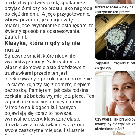
smak
niedzielny podwieczorek, spotkanie z
Przygotowanie ciasta drożdżowego krok
Przerzedzone włosy na 
przyjaciółmi czy po prostu jako nagroda
zatrzymać ten proces
po kroku
po ciężkim dniu. A jego przygotowanie,
wbrew pozorom, jest naprawdę
Aktywacja drożdży: Klucz do puszystości
relaksujące. Wyrabianie ciasta rękami to
Wyrabianie ciasta: Sekret elastycznej
świetny sposób na odstresowanie.
struktury
Zaufaj mi.
Pierwsze wyrastanie: Cierpliwość popłaca
Klasyka, która nigdy się nie
Wykładanie ciasta i dodawanie truskawek
nudzi
Drugie wyrastanie i posypywanie
Są pewne smaki, które nigdy nie
kruszonką
wychodzą z mody. Należy do nich
Zeppelin – zegarki z l
Pieczenie i idealna temperatura
właśnie domowe ciasto drożdżowe z
elegancją
truskawkami przepis ten jest
Jak długo piec drożdżowe z truskawkami?
przekazywany z pokolenia na pokolenie.
Sprawdzanie gotowości ciasta
To ciasto kojarzy się z domem, ciepłem i
Praktyczne wskazówki i triki cukiernicze
beztroską. Pamiętam, jak cała rodzina
Jak uniknąć zakalca w cieście
czekała, aż babcia wyjmie je z pieca. Ten
drożdżowym?
zapach roznosił się po całym domu.
Czy można przygotować ciasto drożdżowe
Mimo że na blogach kulinarnych
dzień wcześniej?
pojawiają się coraz to nowsze,
wymyślne desery, klasyczne ciasto
Przechowywanie ciasta drożdżowego z
Czy wiesz, jak prawidł
truskawkami
drożdżowe z truskawkami wciąż ma
twarzy, by cieszyć się 
niedoskonałości?
swoje zaszczytne miejsce. I słusznie!
Wariacje i pomysły na ciasto drożdżowe