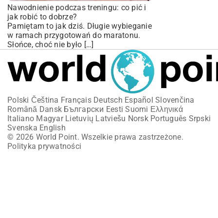
Nawodnienie podczas treningu: co pić i
jak robić to dobrze?
Pamiętam to jak dziś. Długie wybieganie
w ramach przygotowań do maratonu.
Słońce, choć nie było […]
Polski
Čeština
Français
Deutsch
Español
Slovenčina
Română
Dansk
Български
Eesti
Suomi
Ελληνικά
Italiano
Magyar
Lietuvių
Latviešu
Norsk
Português
Srpski
Svenska
English
© 2026 World Point. Wszelkie prawa zastrzeżone.
Polityka prywatności