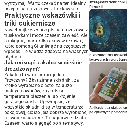
Inteligentny dom: co k
wytrzymaj! Warto czekać na ten idealny
Poradnik
przepis na drożdżowe z truskawkami.
Praktyczne wskazówki i
triki cukiernicze
Nawet najlepszy przepis na drożdżowe z
truskawkami może czasem zawieść. Ale
spokojnie, mam kilka asów w rękawie,
które pomogą Ci uniknąć najczęstszych
wpadek. To wiedza zdobyta na własnych
Biznesowe zastosowani
błędach.
korzyściach i wdrożeni
Jak uniknąć zakalca w cieście
drożdżowym?
Zakalec to wróg numer jeden.
Przyczyny? Zbyt zimne składniki, za
krótko wyrabiane ciasto, za dużo
mokrych owoców, zbyt niska
temperatura pieczenia lub krojenie
gorącego ciasta. Upewnij się, że
wszystkie składniki są w temperaturze
Aplikacje ułatwiające c
pokojowej, ciasto jest dobrze wyrobione,
po cyfrowych pomocni
a owoce osuszone. To naprawdę działa.
Czasem warto sięgnąć po alternatywy,