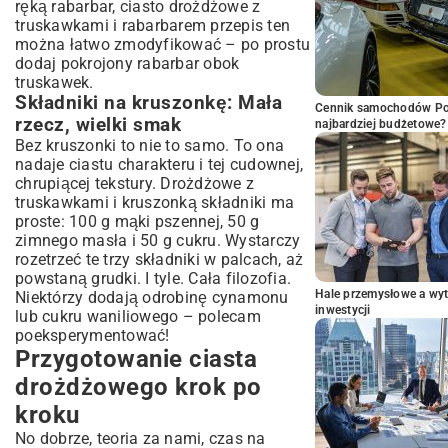
ręką rabarbar, ciasto drożdżowe z
truskawkami i rabarbarem przepis ten
można łatwo zmodyfikować – po prostu
dodaj pokrojony rabarbar obok
truskawek.
Składniki na kruszonkę: Mała
Cennik samochodów Por
rzecz, wielki smak
najbardziej budżetowe?
Bez kruszonki to nie to samo. To ona
nadaje ciastu charakteru i tej cudownej,
chrupiącej tekstury. Drożdżowe z
truskawkami i kruszonką składniki ma
proste: 100 g mąki pszennej, 50 g
zimnego masła i 50 g cukru. Wystarczy
rozetrzeć te trzy składniki w palcach, aż
powstaną grudki. I tyle. Cała filozofia.
Hale przemysłowe a wyt
Niektórzy dodają odrobinę cynamonu
inwestycji
lub cukru waniliowego – polecam
poeksperymentować!
Przygotowanie ciasta
drożdżowego krok po
kroku
No dobrze, teoria za nami, czas na