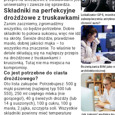
uniwersalny i zawsze się sprawdza.
Składniki na perfekcyjne
Lokalizator GPS, monito
drożdżowe z truskawkami
zabezpieczenia antykra
Zanim zaczniemy, zgromadźmy
chronić auto?
wszystko, co będzie potrzebne. Dobre
składniki to połowa sukcesu, więc nie idź
na skróty. Świeże drożdże, prawdziwe
masło, dobrej jakości mąka – to
wszystko ma znaczenie. To właśnie te
detale składają się na najlepszy przepis
na drożdżowe z truskawkami i
kruszonką. Tutaj nie ma miejsca na
Rozwiązania BIM jako n
kompromisy.
architektonicznej
Co jest potrzebne do ciasta
drożdżowego?
Oto lista zakupów. Potrzebujesz: 500 g
mąki pszennej (najlepiej typ 500 lub
550), 250 ml ciepłego mleka (nie
gorącego!), 40 g świeżych drożdży (lub
14 g suszonych), 100 g cukru, 100 g
masła, 2 jajka, szczypta soli. Wszystkie
składniki powinny mieć temperaturę
Jak zakupić wydajny ko