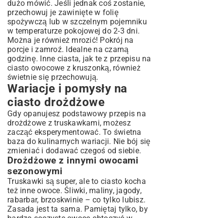
dużo mówić. Jeśli jednak coś zostanie,
przechowuj je zawinięte w folię
spożywczą lub w szczelnym pojemniku
w temperaturze pokojowej do 2-3 dni.
Można je również mrozić! Pokrój na
porcje i zamroź. Idealne na czarną
godzinę. Inne ciasta, jak te z
przepisu na
ciasto owocowe z kruszonką
, również
świetnie się przechowują.
Wariacje i pomysły na
ciasto drożdżowe
Gdy opanujesz podstawowy przepis na
drożdżowe z truskawkami, możesz
zacząć eksperymentować. To świetna
baza do kulinarnych wariacji. Nie bój się
zmieniać i dodawać czegoś od siebie.
Drożdżowe z innymi owocami
sezonowymi
Truskawki są super, ale to ciasto kocha
też inne owoce. Śliwki, maliny, jagody,
rabarbar, brzoskwinie – co tylko lubisz.
Zasada jest ta sama. Pamiętaj tylko, by