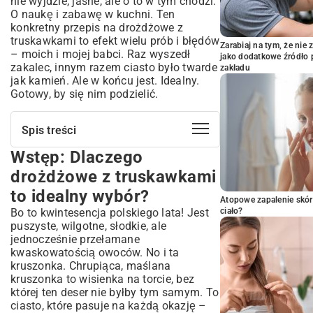
nie wyjdzie, jasne, ale o to w tym chodzi.
O naukę i zabawę w kuchni. Ten
konkretny przepis na drożdżowe z
truskawkami to efekt wielu prób i błędów
Zarabiaj na tym, że ni
– moich i mojej babci. Raz wyszedł
jako dodatkowe źródło 
zakalec, innym razem ciasto było twarde
zakładu
jak kamień. Ale w końcu jest. Idealny.
Gotowy, by się nim podzielić.
Spis treści
Wstęp: Dlaczego
Wstęp: Dlaczego drożdżowe z
truskawkami to idealny wybór?
drożdżowe z truskawkami
Klasyka, która nigdy się nie nudzi
to idealny wybór?
Kiedy warto upiec ciasto drożdżowe z
Atopowe zapalenie skór
Bo to kwintesencja polskiego lata! Jest
truskawkami?
ciało?
puszyste, wilgotne, słodkie, ale
Składniki na perfekcyjne drożdżowe z
jednocześnie przełamane
truskawkami
kwaskowatością owoców. No i ta
Co jest potrzebne do ciasta drożdżowego?
kruszonka. Chrupiąca, maślana
Jakie truskawki wybrać? Świeże czy
kruszonka to wisienka na torcie, bez
mrożone?
której ten deser nie byłby tym samym. To
Składniki na kruszonkę: Mała rzecz, wielki
ciasto, które pasuje na każdą okazję –