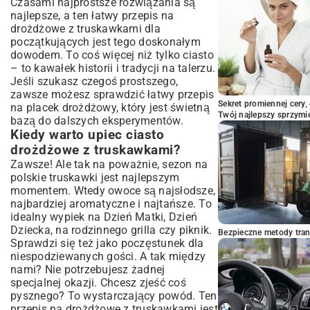
Czasami najprostsze rozwiązania są
Drożdżowe z innymi owocami sezonowymi
najlepsze, a ten łatwy przepis na
Dodatkowe składniki: Wanilia, skórka
drożdżowe z truskawkami dla
cytrynowa, lukier
początkujących jest tego doskonałym
Wersja bezglutenowa lub wegańska: Czy to
dowodem. To coś więcej niż tylko ciasto
możliwe?
– to kawałek historii i tradycji na talerzu.
Podsumowanie: Smak lata na Twoim
Jeśli szukasz czegoś prostszego,
stole
zawsze możesz sprawdzić
łatwy przepis
Sekret promiennej cery,
na placek drożdżowy
, który jest świetną
Twój najlepszy sprzymi
bazą do dalszych eksperymentów.
Kiedy warto upiec ciasto
drożdżowe z truskawkami?
Zawsze! Ale tak na poważnie, sezon na
polskie truskawki jest najlepszym
momentem. Wtedy owoce są najsłodsze,
najbardziej aromatyczne i najtańsze. To
idealny wypiek na Dzień Matki, Dzień
Dziecka, na rodzinnego grilla czy piknik.
Bezpieczne metody trans
Sprawdzi się też jako poczęstunek dla
niespodziewanych gości. A tak między
nami? Nie potrzebujesz żadnej
specjalnej okazji. Chcesz zjeść coś
pysznego? To wystarczający powód. Ten
przepis na drożdżowe z truskawkami jest