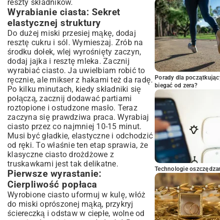
reszty składników.
Wyrabianie ciasta: Sekret
elastycznej struktury
Do dużej miski przesiej mąkę, dodaj
resztę cukru i sól. Wymieszaj. Zrób na
środku dołek, wlej wyrośnięty zaczyn,
dodaj jajka i resztę mleka. Zacznij
wyrabiać ciasto. Ja uwielbiam robić to
Porady dla początkując
ręcznie, ale mikser z hakami też da radę.
biegać od zera?
Po kilku minutach, kiedy składniki się
połączą, zacznij dodawać partiami
roztopione i ostudzone masło. Teraz
zaczyna się prawdziwa praca. Wyrabiaj
ciasto przez co najmniej 10-15 minut.
Musi być gładkie, elastyczne i odchodzić
od ręki. To właśnie ten etap sprawia, że
klasyczne ciasto drożdżowe z
truskawkami jest tak delikatne.
Technologie oszczędzan
Pierwsze wyrastanie:
Cierpliwość popłaca
Wyrobione ciasto uformuj w kulę, włóż
do miski oprószonej mąką, przykryj
ściereczką i odstaw w ciepłe, wolne od