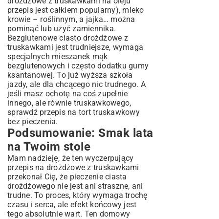
drożdżowe z truskawkami na oleju
przepis jest całkiem popularny), mleko
krowie – roślinnym, a jajka… można
pominąć lub użyć zamiennika.
Bezglutenowe ciasto drożdżowe z
truskawkami jest trudniejsze, wymaga
specjalnych mieszanek mąk
bezglutenowych i często dodatku gumy
ksantanowej. To już wyższa szkoła
jazdy, ale dla chcącego nic trudnego. A
jeśli masz ochotę na coś zupełnie
innego, ale równie truskawkowego,
sprawdź
przepis na tort truskawkowy
bez pieczenia
.
Podsumowanie: Smak lata
na Twoim stole
Mam nadzieję, że ten wyczerpujący
przepis na drożdżowe z truskawkami
przekonał Cię, że pieczenie ciasta
drożdżowego nie jest ani straszne, ani
trudne. To proces, który wymaga trochę
czasu i serca, ale efekt końcowy jest
tego absolutnie wart. Ten domowy