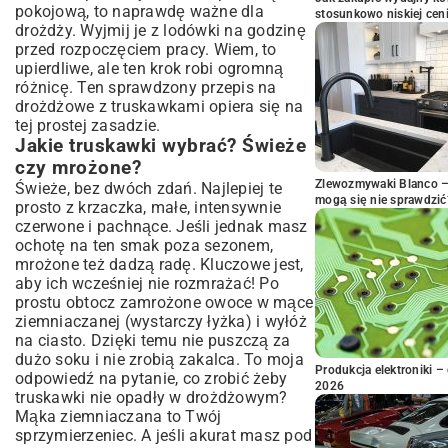
pokojową, to naprawdę ważne dla
stosunkowo niskiej cen
drożdży. Wyjmij je z lodówki na godzinę
przed rozpoczęciem pracy. Wiem, to
upierdliwe, ale ten krok robi ogromną
różnicę. Ten sprawdzony przepis na
drożdżowe z truskawkami opiera się na
tej prostej zasadzie.
Jakie truskawki wybrać? Świeże
czy mrożone?
Zlewozmywaki Blanco – 
Świeże, bez dwóch zdań. Najlepiej te
mogą się nie sprawdzić
prosto z krzaczka, małe, intensywnie
czerwone i pachnące. Jeśli jednak masz
ochotę na ten smak poza sezonem,
mrożone też dadzą radę. Kluczowe jest,
aby ich wcześniej nie rozmrażać! Po
prostu obtocz zamrożone owoce w mące
ziemniaczanej (wystarczy łyżka) i wyłóż
na ciasto. Dzięki temu nie puszczą za
dużo soku i nie zrobią zakalca. To moja
Produkcja elektroniki – 
odpowiedź na pytanie, co zrobić żeby
2026
truskawki nie opadły w drożdżowym?
Mąka ziemniaczana to Twój
sprzymierzeniec. A jeśli akurat masz pod