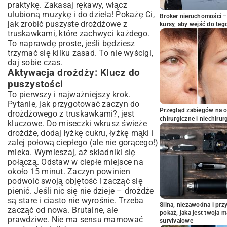
praktykę. Zakasaj rękawy, włącz
ulubioną muzykę i do dzieła! Pokażę Ci,
Broker nieruchomości – 
jak zrobić puszyste drożdżowe z
kursy, aby wejść do teg
truskawkami, które zachwyci każdego.
To naprawdę proste, jeśli będziesz
trzymać się kilku zasad. To nie wyścigi,
daj sobie czas.
Aktywacja drożdży: Klucz do
puszystości
To pierwszy i najważniejszy krok.
Pytanie, jak przygotować zaczyn do
Przegląd zabiegów na 
drożdżowego z truskawkami?, jest
chirurgiczne i niechirur
kluczowe. Do miseczki wkrusz świeże
drożdże, dodaj łyżkę cukru, łyżkę mąki i
zalej połową ciepłego (ale nie gorącego!)
mleka. Wymieszaj, aż składniki się
połączą. Odstaw w ciepłe miejsce na
około 15 minut. Zaczyn powinien
podwoić swoją objętość i zacząć się
pienić. Jeśli nic się nie dzieje – drożdże
są stare i ciasto nie wyrośnie. Trzeba
Silna, niezawodna i pr
zacząć od nowa. Brutalne, ale
pokaż, jaka jest twoja 
prawdziwe. Nie ma sensu marnować
survivalowe