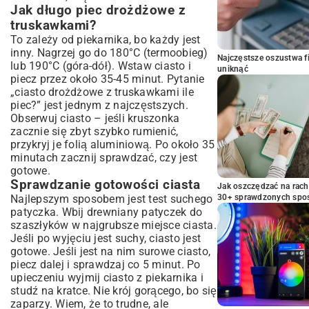
Jak długo piec drożdżowe z
truskawkami?
To zależy od piekarnika, bo każdy jest
inny. Nagrzej go do 180°C (termoobieg)
Najczęstsze oszustwa f
lub 190°C (góra-dół). Wstaw ciasto i
uniknąć
piecz przez około 35-45 minut. Pytanie
„ciasto drożdżowe z truskawkami ile
piec?” jest jednym z najczęstszych.
Obserwuj ciasto – jeśli kruszonka
zacznie się zbyt szybko rumienić,
przykryj je folią aluminiową. Po około 35
minutach zacznij sprawdzać, czy jest
gotowe.
Sprawdzanie gotowości ciasta
Jak oszczędzać na rac
Najlepszym sposobem jest test suchego
30+ sprawdzonych sp
patyczka. Wbij drewniany patyczek do
szaszłyków w najgrubsze miejsce ciasta.
Jeśli po wyjęciu jest suchy, ciasto jest
gotowe. Jeśli jest na nim surowe ciasto,
piecz dalej i sprawdzaj co 5 minut. Po
upieczeniu wyjmij ciasto z piekarnika i
studź na kratce. Nie krój gorącego, bo się
zaparzy. Wiem, że to trudne, ale