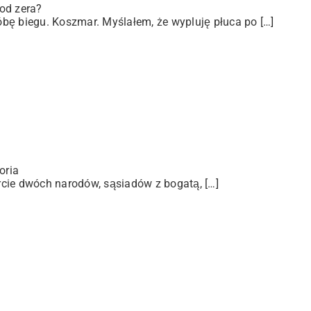
od zera?
bę biegu. Koszmar. Myślałem, że wypluję płuca po […]
oria
arcie dwóch narodów, sąsiadów z bogatą, […]