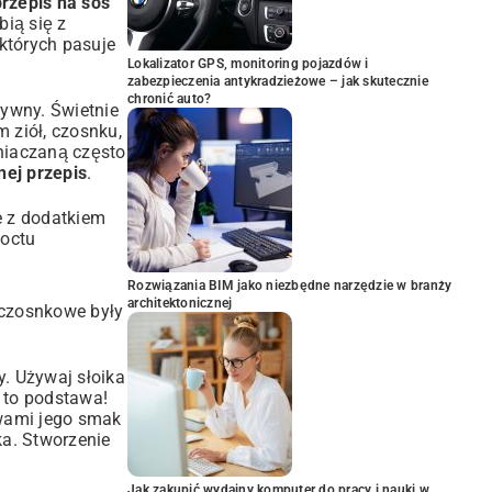
przepis na sos
bią się z
 których pasuje
Lokalizator GPS, monitoring pojazdów i
zabezpieczenia antykradzieżowe – jak skutecznie
chronić auto?
sywny. Świetnie
 ziół, czosnku,
niaczaną
często
nej przepis
.
e z dodatkiem
 octu
Rozwiązania BIM jako niezbędne narzędzie w branży
architektonicznej
 czosnkowe były
y. Używaj słoika
z to podstawa!
ywami jego smak
ka. Stworzenie
Jak zakupić wydajny komputer do pracy i nauki w