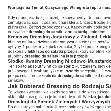
Wariacje na Temat Klasycznego Winegretu (np. z mus
Gdy opanujesz bazę, zacznij eksperymenty. Do podstaw
zemulgować sos i doda mu charakteru. Chcesz trochę słod
pietruszka. Zetrzyj ząbek czosnku. Każdy mały dodatek 
oczywiście
dressing do sałatki z musztardą i miodem
.
Kremowy Dressing Jogurtowy z Ziołami: Lekki
Idealny na lato i świetna alternatywa dla ciężkich sosów
cytryny, 1 posiekany ząbek czosnku, 2 łyżki posiekanego
doskonały
lekki sos do sałatki przepis
, który świetnie k
ulubiony
dressing do sałatki na lato przepis
.
Słodko-Kwaśny Dressing Miodowo-Musztardow
Ten sos to absolutny hit do sałatek z kurczakiem, indyki
jabłkowego, 1 czubatą łyżkę musztardy sarepskiej i 1 cz
połączenia. Ten
przepis na dressing do sałatki
jest dowo
smaków.
Jak Dobierać Dressing do Rodzaju Sa
To ważna kwestia. Nie każdy sos pasuje do wszystkiego. C
składniki – czegoś, co je konkretnie otuli. Wiedza,
jak do
Dressingi do Sałatek Zielonych i Warzywnych
Do delikatnych sałat, rukoli, roszponki czy świeżego szpi