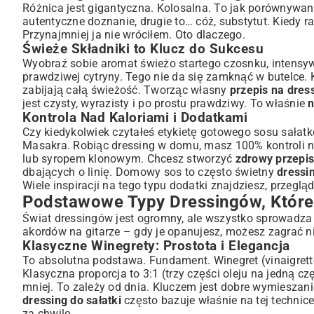
Egzotyczne Akcenty: Azjatyckie i Orientalne Inspiracje
Różnica jest gigantyczna. Kolosalna. To jak porównywa
autentyczne doznanie, drugie to… cóż, substytut. Kiedy 
Przepis na Dressing do Sałatki: Krok po Kroku do Perfekc
Przynajmniej ja nie wróciłem. Oto dlaczego.
Niezbędne Składniki, Które Zawsze Warto Mieć w Spiżarni
Świeże Składniki to Klucz do Sukcesu
Podstawowy Winegret Klasyczny: Uniwersalny i Szybki
Wyobraź sobie aromat świeżo startego czosnku, intensyw
Kremowy Dressing Jogurtowy z Ziołami: Lekki i Orzeźwiający
prawdziwej cytryny. Tego nie da się zamknąć w butelce. 
Słodko-Kwaśny Dressing Miodowo-Musztardowy: Idealny do 
zabijają całą świeżość. Tworząc własny
przepis na dress
jest czysty, wyrazisty i po prostu prawdziwy. To właśnie
n
Jak Dobierać Dressing do Rodzaju Sałatki?
Kontrola Nad Kaloriami i Dodatkami
Dressingi do Sałatek Zielonych i Warzywnych
Czy kiedykolwiek czytałeś etykietę gotowego sosu sałatk
Sosy Idealne do Sałatek Ziemniaczanych i Makaronowych
Masakra. Robiąc dressing w domu, masz 100% kontroli nad
Dressingi do Sałatek Owocowych i Deserowych
lub syropem klonowym. Chcesz stworzyć
zdrowy przepis
Porady Eksperta: Czego Unikać i Jak Przechowywać Dre
dbających o linię. Domowy sos to często świetny
dressin
Wiele inspiracji na tego typu dodatki znajdziesz, przeglą
Najczęstsze Błędy Przy Przygotowywaniu Dressingów
Podstawowe Typy Dressingów, Które
Jak Długo Można Przechowywać Domowe Dressingi?
Świat dressingów jest ogromny, ale wszystko sprowadza
Podsumowanie: Twoja Sałatka Już Nigdy Nie Będzie Nu
akordów na gitarze – gdy je opanujesz, możesz zagrać 
Klasyczne Winegrety: Prostota i Elegancja
To absolutna podstawa. Fundament. Winegret (vinaigrette)
Klasyczna proporcja to 3:1 (trzy części oleju na jedną c
mniej. To zależy od dnia. Kluczem jest dobre wymieszani
dressing do sałatki
często bazuje właśnie na tej technic
za chwilę.