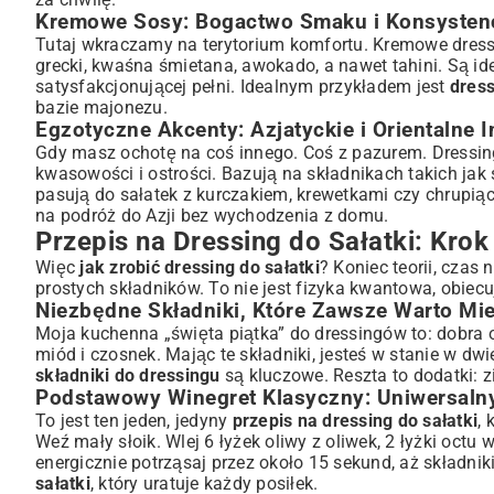
Kremowe Sosy: Bogactwo Smaku i Konsystenc
Tutaj wkraczamy na terytorium komfortu. Kremowe dressi
grecki, kwaśna śmietana, awokado, a nawet tahini. Są ide
satysfakcjonującej pełni. Idealnym przykładem jest
dress
bazie majonezu.
Egzotyczne Akcenty: Azjatyckie i Orientalne I
Gdy masz ochotę na coś innego. Coś z pazurem. Dressin
kwasowości i ostrości. Bazują na składnikach takich jak 
pasują do sałatek z kurczakiem, krewetkami czy chrupi
na podróż do Azji bez wychodzenia z domu.
Przepis na Dressing do Sałatki: Krok
Więc
jak zrobić dressing do sałatki
? Koniec teorii, czas
prostych składników. To nie jest fizyka kwantowa, obiecu
Niezbędne Składniki, Które Zawsze Warto Mie
Moja kuchenna „święta piątka” do dressingów to: dobra ol
miód i czosnek. Mając te składniki, jesteś w stanie w d
składniki do dressingu
są kluczowe. Reszta to dodatki: zi
Podstawowy Winegret Klasyczny: Uniwersalny
To jest ten jeden, jedyny
przepis na dressing do sałatki
, 
Weź mały słoik. Wlej 6 łyżek oliwy z oliwek, 2 łyżki octu 
energicznie potrząsaj przez około 15 sekund, aż składnik
sałatki
, który uratuje każdy posiłek.