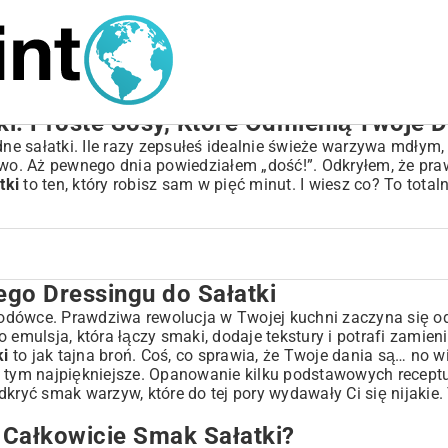
ki: Proste Sosy, Które Odmienią Twoje 
udne sałatki. Ile razy zepsułeś idealnie świeże warzywa mdły
stwo. Aż pewnego dnia powiedziałem „dość!”. Odkryłem, że p
tki
to ten, który robisz sam w pięć minut. I wiesz co? To total
ego Dressingu do Sałatki
atki
łatki?
odówce. Prawdziwa rewolucja w Twojej kuchni zaczyna się od
to emulsja, która łączy smaki, dodaje tekstury i potrafi zamieni
ki
to jak tajna broń. Coś, co sprawia, że Twoje dania są… no w
t w tym najpiękniejsze. Opanowanie kilku podstawowych receptu
ryć smak warzyw, które do tej pory wydawały Ci się nijakie
Całkowicie Smak Sałatki?