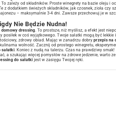
 To zależy od składników. Proste winegrety na bazie oleju i o
z dodatkiem świeżych składników, jak czosnek, zioła czy sza
 majonezu – maksymalnie 3-4 dni. Zawsze przechowuj je w sz
igdy Nie Będzie Nudna!
ć domowy dressing
. To prostsze, niż myślisz, a efekt jest ni
ły posiłek w coś wyjątkowego. Twoje sałatki mogą być lekkie 
rtościowy, zdrowy obiad. Mając w zanadrzu dobry
przepis na 
 kulinarna wolność. Zacznij od prostego winegretu, eksperyme
 sałatki
. Koniec z nudą na talerzu. Czas na prawdziwy smak! 
, a szukając więcej pomysłów na zdrowe jedzenie, warto ze
ressing do sałatki
jest w zasięgu Twojej ręki.