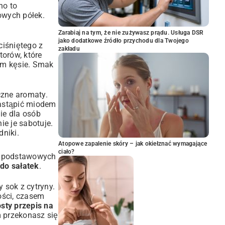
no to
owych półek.
Zarabiaj na tym, że nie zużywasz prądu. Usługa DSR
jako dodatkowe źródło przychodu dla Twojego
ciśniętego z
zakładu
torów, które
ym kęsie. Smak
czne aromaty.
zastąpić miodem
ie dla osób
nie je sabotuje.
dniki.
Atopowe zapalenie skóry – jak okiełznać wymagające
ciało?
ka podstawowych
do sałatek
.
 sok z cytryny.
ości, czasem
osty przepis na
m przekonasz się