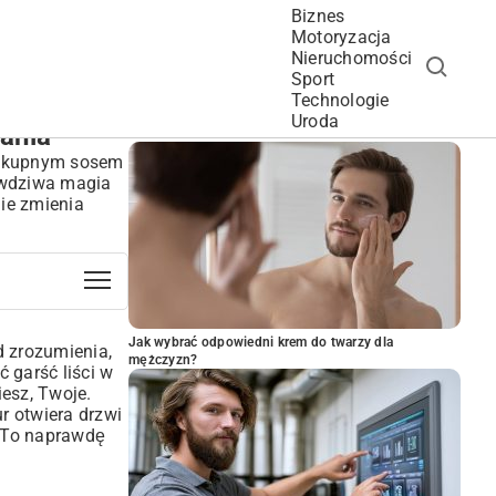
Biznes
Motoryzacja
Nieruchomości
Sport
Technologie
POPULARNE ARTYKUŁY
Uroda
Dania
m, kupnym sosem
rawdziwa magia
nie zmienia
Jak wybrać odpowiedni krem do twarzy dla
 zrozumienia,
mężczyzn?
ć garść liści w
iesz, Twoje.
r otwiera drzwi
. To naprawdę