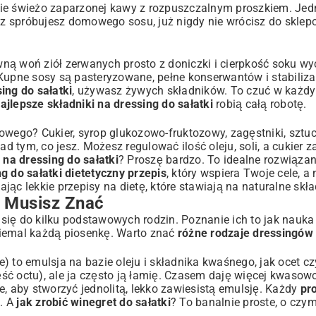
nie świeżo zaparzonej kawy z rozpuszczalnym proszkiem. Jed
raz spróbujesz domowego sosu, już nigdy nie wrócisz do sklep
ji
ną woń ziół zerwanych prosto z doniczki i cierpkość soku wy
Kupne sosy są pasteryzowane, pełne konserwantów i stabiliza
Drobiu
ing do sałatki
, używasz żywych składników. To czuć w każd
ajlepsze składniki na dressing do sałatki
robią całą robotę.
owego? Cukier, syrop glukozowo-fruktozowy, zagęstniki, sztu
 tym, co jesz. Możesz regulować ilość oleju, soli, a cukier 
 na dressing do sałatki
? Proszę bardzo. To idealne rozwiązan
ssing?
g do sałatki dietetyczny przepis
, który wspiera Twoje cele, a 
dając
lekkie przepisy na dietę
, które stawiają na naturalne skła
 Musisz Znać
 się do kilku podstawowych rodzin. Poznanie ich to jak nau
dna!
niemal każdą piosenkę. Warto znać
różne rodzaje dressingów 
 to emulsja na bazie oleju i składnika kwaśnego, jak ocet czy
zęść octu), ale ja często ją łamię. Czasem daję więcej kwasow
e, aby stworzyć jednolitą, lekko zawiesistą emulsję. Każdy
pr
e. A
jak zrobić winegret do sałatki
? To banalnie proste, o czy