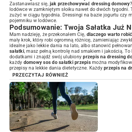
Zastanawiasz się,
jak przechowywać dressing domowy
?
lodówce w zamkniętym słoiku nawet do dwóch tygodni. Te 
zużyć w ciągu tygodnia. Dressingi na bazie jogurtu czy
pojemniku w lodówce.
Podsumowanie: Twoja Sałatka Już N
Mam nadzieję, że przekonałem Cię,
dlaczego warto robi
mały krok, który robi ogromną różnicę, zamieniając zwyk
idealne jako
lekkie dania na lato
, albo stanowić pełnowa
sałatki
, masz pełną kontrolę nad smakiem i jakością. To
dodatkami i znajdź swój ulubiony
przepis na dressing do
każdy
domowy sos do sałatki przepis
można modyfikować
przepisy na lekkie dania dietetyczne
. Każdy
przepis na d
PRZECZYTAJ RÓWNIEŻ