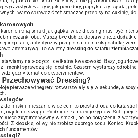
o to, by podkreślić smak zieleniny, a nie ją zdominować. Taki
iej wyrazistych warzyw, jak pomidory, papryka czy ogórki, polu
ywnych, warto sprawdzić też
smaczne przepisy na cukinię
, do
Makaronowych
karon chłoną smaki jak gąbka, więc dressing musi być inten
ub mieszanki obu. Muszą być dobrze doprawione, z dodatkiem
ej inspiracji, autentyczny
przepis na niemiecką sałatkę ziem
iekawą alternatywą. To świetny
dressing do sałatki ziemniacza
ch
taj stawiamy na słodycz i delikatną kwasowość. Bazy jogurtow
z limonki sprawdzą się idealnie. Czasem wystarczy odrobina
o wdzięczny temat do eksperymentów.
ak Przechowywać Dressing?
 Moje pierwsze winegrety rozwarstwiały się w sekundę, a sosy
ch.
essingów
z do miski i mieszanie widelcem to prosta droga do katastrof
m, ciągle mieszając. Po drugie: za mało przypraw. Sól i piepr
być nieco zbyt intensywny w smaku, bo po połączeniu z warz
kości. Z kiepskiej oliwy nie zrobisz dobrego sosu. Koniec. Krop
ych fundamentów.
ssingi?