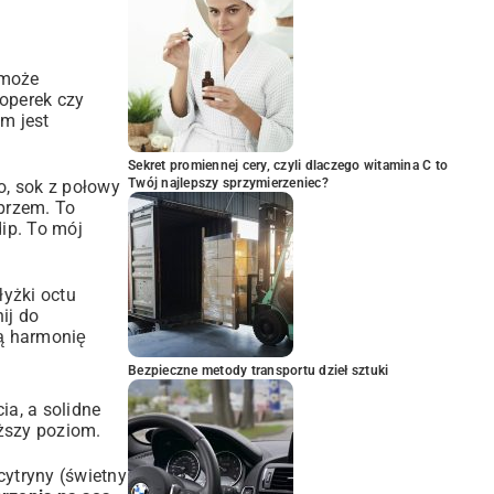
omoże
koperek czy
em jest
Sekret promiennej cery, czyli dlaczego witamina C to
Twój najlepszy sprzymierzeniec?
o, sok z połowy
eprzem. To
dip. To mój
łyżki octu
ij do
ną harmonię
Bezpieczne metody transportu dzieł sztuki
ia, a solidne
ższy poziom.
cytryny (świetny