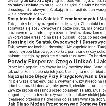
dressing do sałatki z cytryną
) lub octu winnego. Chodzi 
do sałatki zielonej
to strzał w dziesiątkę. Sałatki z bardz
dressingami ziołowymi. Szukając inspiracji do dań warz
wiele prostych sosów.
Sosy Idealne do Sałatek Ziemniaczanych i 
Tutaj potrzebujemy czegoś mocniejszego. Ziemniaki i ma
sprawdzą się sosy kremowe na bazie jogurtu, majonezu l
a czasem nawet odrobiny chrzanu. Jeśli szukasz konkretn
wykorzystuje dressing na bazie bulionu i octu, co jest c
Dressingi do Sałatek Owocowych i Deserowy
Tak, owoce też kochają dressingi! Ale zupełnie inne. Tu
miodu, syropu klonowego, skórki z pomarańczy czy soku 
balsamicznego, by podkręcić smak truskawek. To bardz
Porady Eksperta: Czego Unikać i J
Przez lata popełniłem chyba każdy możliwy błąd. Serio.
tak ostre, że nie dało się ich jeść. Ucz się na moich błęda
Najczęstsze Błędy Przy Przygotowywaniu Dr
Po pierwsze: brak emulgacji. Wlewanie wszystkiego na ra
albo trzepaczki i dodawaj olej powoli, cienkim strumienie
Zawsze próbuj dressingu przed polaniem sałatki. Musi 
złagodnieje. I po trzecie: używanie składników niskiej ja
idealnego przepisu na dressing do sałatki wymaga dobr
Jak Długo Można Przechowywać Domowe Dre