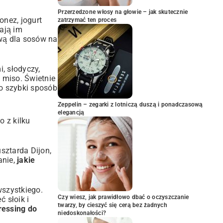
Przerzedzone włosy na głowie – jak skutecznie
nez, jogurt
zatrzymać ten proces
dają im
tywą dla sosów na
, słodyczy,
a miso. Świetnie
o szybki sposób
Zeppelin – zegarki z lotniczą duszą i ponadczasową
elegancją
o z kilku
usztarda Dijon,
anie,
jakie
wszystkiego.
Czy wiesz, jak prawidłowo dbać o oczyszczanie
ć słoik i
twarzy, by cieszyć się cerą bez żadnych
ressing do
niedoskonałości?