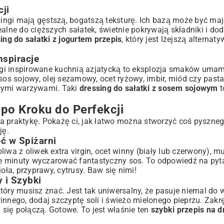
ji
ngi mają gęstszą, bogatszą teksturę. Ich bazą może być majo
alne do cięższych sałatek, świetnie pokrywają składniki i do
ing do sałatki z jogurtem przepis
, który jest lżejszą alterna
nspiracje
gi inspirowane kuchnią azjatycką to eksplozja smaków umami
sos sojowy, olej sezamowy, ocet ryżowy, imbir, miód czy past
ącymi warzywami. Taki
dressing do sałatki z sosem sojowym
t
 po Kroku do Perfekcji
 na praktykę. Pokażę ci, jak łatwo można stworzyć coś pyszneg
ję.
ć w Spiżarni
iwa z oliwek extra virgin, ocet winny (biały lub czerwony), m
wie minuty wyczarować fantastyczny sos. To odpowiedź na pyt
oła, przyprawy, cytrusy. Baw się nimi!
 i Szybki
który musisz znać. Jest tak uniwersalny, że pasuje niemal do 
winnego, dodaj szczyptę soli i świeżo mielonego pieprzu. Zakrę
i się połączą. Gotowe. To jest właśnie ten
szybki przepis na d