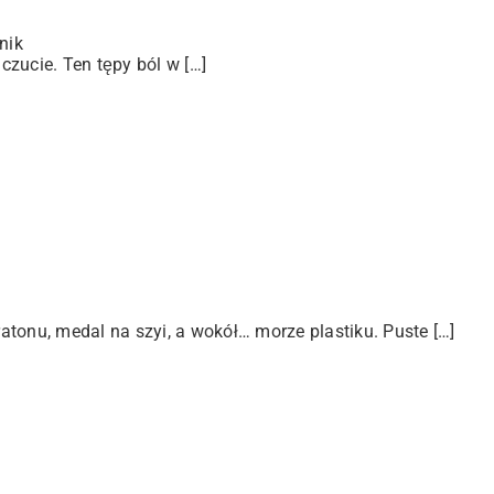
nik
zucie. Ten tępy ból w […]
tonu, medal na szyi, a wokół… morze plastiku. Puste […]