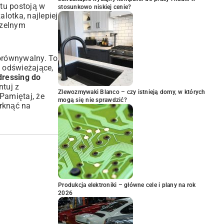
ctu postoją w
stosunkowo niskiej cenie?
lotka, najlepiej
czelnym
eporównywalny. To
i odświeżające,
dressing do
ntuj z
Zlewozmywaki Blanco – czy istnieją domy, w których
Pamiętaj, że
mogą się nie sprawdzić?
rknąć na
Produkcja elektroniki – główne cele i plany na rok
2026