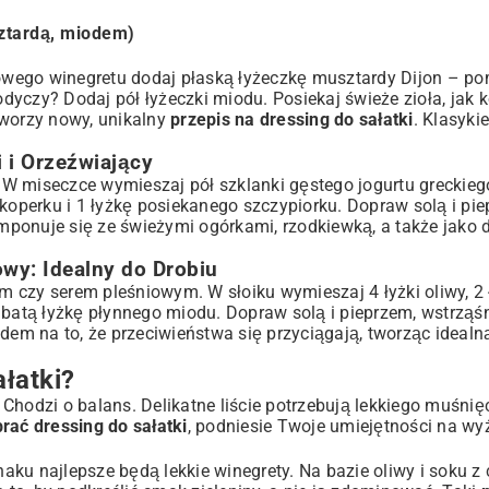
ztardą, miodem)
owego winegretu dodaj płaską łyżeczkę musztardy Dijon – p
yczy? Dodaj pół łyżeczki miodu. Posiekaj świeże zioła, jak 
tworzy nowy, unikalny
przepis na dressing do sałatki
. Klasyki
 i Orzeźwiający
. W miseczce wymieszaj pół szklanki gęstego jogurtu greckieg
 koperku i 1 łyżkę posiekanego szczypiorku. Dopraw solą i pi
omponuje się ze świeżymi ogórkami, rzodkiewką, a także jako 
y: Idealny do Drobiu
em czy serem pleśniowym. W słoiku wymieszaj 4 łyżki oliwy, 2 
ubatą łyżkę płynnego miodu. Dopraw solą i pieprzem, wstrząśn
dem na to, że przeciwieństwa się przyciągają, tworząc ideal
łatki?
hodzi o balans. Delikatne liście potrzebują lekkiego muśnięc
brać dressing do sałatki
, podniesie Twoje umiejętności na wy
naku najlepsze będą lekkie winegrety. Na bazie oliwy i soku z 