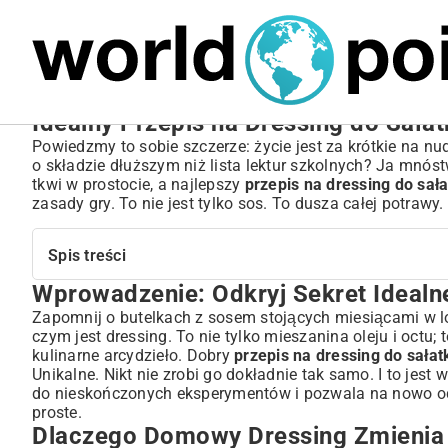
MARIUSZ ŁAMAGA
04.10.2025
SPORT
Idealny Przepis na Dressing do Sałat
Powiedzmy to sobie szczerze: życie jest za krótkie na n
o składzie dłuższym niż lista lektur szkolnych? Ja mnó
tkwi w prostocie, a najlepszy
przepis na dressing do sała
zasady gry. To nie jest tylko sos. To dusza całej potrawy.
Spis treści
Wprowadzenie: Odkryj Sekret Idealn
Wprowadzenie: Odkryj Sekret Idealnego Dressingu do Sał
Dlaczego Domowy Dressing Zmienia Całkowicie Smak Sa
Zapomnij o butelkach z sosem stojących miesiącami w l
czym jest dressing. To nie tylko mieszanina oleju i octu; 
Świeże Składniki to Klucz do Sukcesu
kulinarne arcydzieło. Dobry
przepis na dressing do sałat
Kontrola Nad Kaloriami i Dodatkami
Unikalne. Nikt nie zrobi go dokładnie tak samo. I to jes
Podstawowe Typy Dressingów, Które Musisz Znać
do nieskończonych eksperymentów i pozwala na nowo odk
Klasyczne Winegrety: Prostota i Elegancja
proste.
Dlaczego Domowy Dressing Zmienia 
Kremowe Sosy: Bogactwo Smaku i Konsystencji