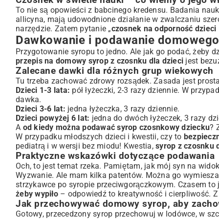
Czosnek w świetle nauki – co wiemy o jego w
To nie są opowieści z babcinego kredensu. Badania nau
allicyna, mają udowodnione działanie w zwalczaniu szero
narzędzie. Zatem pytanie „
czosnek na odporność dzieci 
Dawkowanie i podawanie domowego
Przygotowanie syropu to jedno. Ale jak go podać, żeby d
przepis na domowy syrop z czosnku dla dzieci
jest bezuż
Zalecane dawki dla różnych grup wiekowych
Tu trzeba zachować zdrowy rozsądek. Zasada jest pros
Dzieci 1-3 lata:
pół łyżeczki, 2-3 razy dziennie. W przypa
dawka.
Dzieci 3-6 lat:
jedna łyżeczka, 3 razy dziennie.
Dzieci powyżej 6 lat:
jedna do dwóch łyżeczek, 3 razy dzi
A
od kiedy można podawać syrop czosnkowy dziecku
? 
W przypadku młodszych dzieci i kwestii, czy to
bezpiecz
pediatrą i w wersji bez miodu! Kwestia,
syrop z czosnku d
Praktyczne wskazówki dotyczące podawania
Och, to jest temat rzeka. Pamiętam, jak mój syn na wid
Wyzwanie. Ale mam kilka patentów. Można go wymieszać
strzykawce po syropie przeciwgorączkowym. Czasem to j
żeby wypiło
– odpowiedź to kreatywność i cierpliwość. Z
Jak przechowywać domowy syrop, aby zacho
Gotowy, przecedzony syrop przechowuj w lodówce, w szc