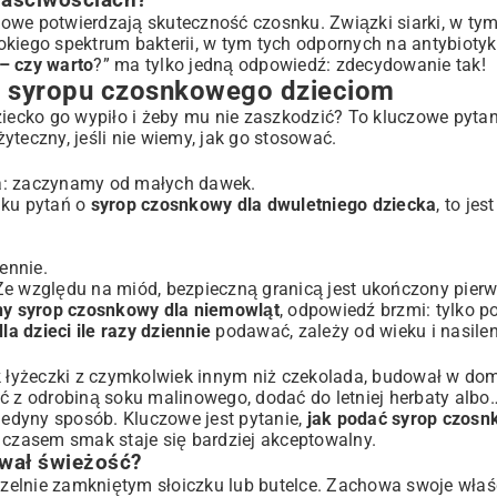
łaściwościach?
kowe potwierdzają skuteczność czosnku. Związki siarki, w t
kiego spektrum bakterii, w tym tych odpornych na antybiotyk
– czy warto
?” ma tylko jedną odpowiedź: zdecydowanie tak!
 syropu czosnkowego dzieciom
ziecko go wypiło i żeby mu nie zaszkodzić? To kluczowe pytan
yteczny, jeśli nie wiemy, jak go stosować.
ta: zaczynamy od małych dawek.
dku pytań o
syrop czosnkowy dla dwuletniego dziecka
, to jes
ennie.
Ze względu na miód, bezpieczną granicą jest ukończony pierw
ny syrop czosnkowy dla niemowląt
, odpowiedź brzmi: tylko po
la dzieci ile razy dziennie
podawać, zależy od wieku i nasile
ok łyżeczki z czymkolwiek innym niż czekolada, budował w do
 z odrobiną soku malinowego, dodać do letniej herbaty alb
edyny sposób. Kluczowe jest pytanie,
jak podać syrop czosn
 czasem smak staje się bardziej akceptowalny.
wał świeżość?
zelnie zamkniętym słoiczku lub butelce. Zachowa swoje właś