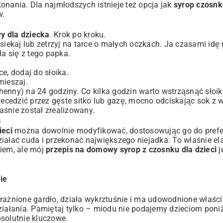
onania. Dla najmłodszych istnieje też opcja jak
syrop czosnk
w.
y dla dziecka
. Krok po kroku.
siekaj lub zetrzyj na tarce o małych oczkach. Ja czasami idę 
ła się z tego papka.
ce, dodaj do słoika.
mieszaj.
uchenny) na 24 godziny. Co kilka godzin warto wstrząsnąć słoi
rzecedzić przez gęste sitko lub gazę, mocno odciskając sok z
aśnie został zrealizowany.
m
ieci
można dowolnie modyfikować, dostosowując go do prefe
łać cuda i przekonać największego niejadka. To właśnie ela
kiem, ale mój
przepis na domowy syrop z czosnku dla dzieci
j
ie
podrażnione gardło, działa wykrztuśnie i ma udowodnione właśc
ziałania. Pamiętaj tylko – miodu nie podajemy dzieciom poniż
bsolutnie kluczowe.