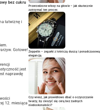
owy bez cukru
Przerzedzone włosy na głowie – jak skutecznie
zatrzymać ten proces
na łatwiznę i
kiem.
 warzyw. Gotowe!
Zeppelin – zegarki z lotniczą duszą i ponadczasową
elegancją
rencji
styczność jest
est naprawdę
Czy wiesz, jak prawidłowo dbać o oczyszczanie
iwości
twarzy, by cieszyć się cerą bez żadnych
ej 12. miesiąca
niedoskonałości?