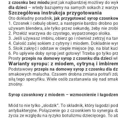
z czosnku bez miodu
jest jak najbardziej możliwy do wyk
dla dzieci
– wtedy bazujemy na samych sokach z warzy
Szczegółowa instrukcja przygotowania
Oto dokładny poradnik,
jak przygotować syrop czosnkow
1. Czosnek i cebulę obierz, a następnie bardzo drobno po
używam blendera, ale tylko przez sekundę, żeby nie zrobi
2. Przełóż warzywa do czystego, wyparzonego słoika.
3. Jeśli używasz imbiru, obierz go i również zetrzyj na tar
4. Całość zalej sokiem z cytryny i miodem. Dokładnie wy
5. Słoik zakręć i odstaw w ciepłe miejsce (np. na blat k
6. Po upływie doby syrop jest gotowy! Trzeba go tylko p
Prosty
przepis na domowy syrop z czosnku dla dzieci
wł
Warianty syropu: z miodem, cytryną i imbire
Podstawowy
przepis na domowy syrop z czosnku dla dz
smakowych malucha. Czasem drobna zmiana potrafi zdzia
siłą tego specyfiku. Wiele osób zastanawia się nad sma
znośny.
Syrop czosnkowy z miodem – wzmocnienie i łagodzen
Miód to nie tylko „słodzik”. To składnik, który łagodzi 
antybakteryjne. Połączenie go z czosnkiem to synergia d
życia ze względu na ryzyko botulizmu dziecięcego. To a