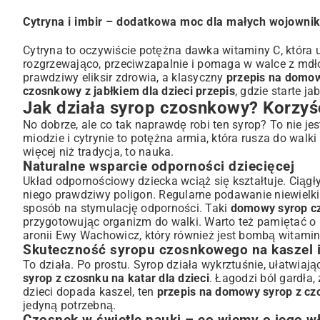
Cytryna i imbir – dodatkowa moc dla małych wojowni
Cytryna to oczywiście potężna dawka witaminy C, która us
rozgrzewająco, przeciwzapalnie i pomaga w walce z mdłoś
prawdziwy eliksir zdrowia, a klasyczny
przepis na domow
czosnkowy z jabłkiem dla dzieci przepis
, gdzie starte ja
Jak działa syrop czosnkowy? Korzyśc
No dobrze, ale co tak naprawdę robi ten syrop? To nie je
miodzie i cytrynie to potężna armia, która rusza do walki
więcej niż tradycja, to nauka.
Naturalne wsparcie odporności dziecięcej
Układ odpornościowy dziecka wciąż się kształtuje. Ciągł
niego prawdziwy poligon. Regularne podawanie niewielk
sposób na stymulację odporności. Taki
domowy syrop c
przygotowując organizm do walki. Warto też pamiętać 
aronii Ewy Wachowicz
, który również jest bombą witami
Skuteczność syropu czosnkowego na kaszel i
To działa. Po prostu. Syrop działa wykrztuśnie, ułatwiaj
syrop z czosnku na katar dla dzieci
. Łagodzi ból gardła
dzieci dopada kaszel, ten
przepis na domowy syrop z czo
jedyną potrzebną.