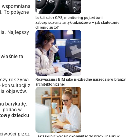
ym wspomniana
i. To potężne
Lokalizator GPS, monitoring pojazdów i
zabezpieczenia antykradzieżowe – jak skutecznie
chronić auto?
ia. Najlepszy
t właśnie ta
szy rok życia.
Rozwiązania BIM jako niezbędne narzędzie w branży
architektonicznej
 konsultacji z
nia objawów.
mu barykadę.
o… podać w
kowy dziecku
ciwości przez
Jak zakupić wydajny komputer do pracy i nauki w