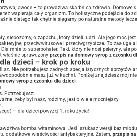
ch
warzywa, owoce – to prawdziwa skarbnica zdrowia. Domowe sp
le też wspierają cały organizm. To holistyczne podejście do zd
ka
łaśnie dlatego tak chętnie sięgamy po naturalne metody lecze
 niepozorny, o zapachu, który dzieli ludzi. Ale jego moc jest
go dzieciom
akteryjne, przeciwwirusowe i przeciwgrzybicze. To zasługa al
a mnie to superbohater. Taki, który nie nosi peleryny, ale po
st właśnie sprawdzony
przepis na domowy syrop z czosnku dl
la dzieci – krok po kroku
ślisz. Nie potrzebujesz żadnych specjalistycznych sprzętów a
 prawdopodobnie masz już w kuchni. Poniżej znajdziesz mój ni
omowy syrop z czosnku dla dzieci
.
u
s. Potrzebujesz:
żne, żeby był nasz, rodzimy, jest o wiele mocniejszy.
m.
ego) – dla dzieci powyżej 1. roku życia!
rawdziwa bomba witaminowa. Jeśli szukasz wersji bez miod
 tu dodatkowe właściwości antybakteryjne. Zatem,
przepis n