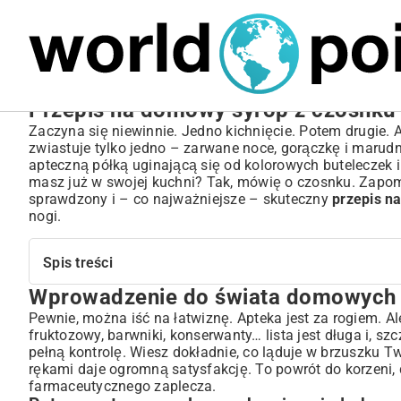
MARIUSZ ŁAMAGA
04.10.2025
SPORT
Przepis na domowy syrop z czosnku d
Zaczyna się niewinnie. Jedno kichnięcie. Potem drugie. A
zwiastuje tylko jedno – zarwane noce, gorączkę i marud
apteczną półką uginającą się od kolorowych buteleczek i 
masz już w swojej kuchni? Tak, mówię o czosnku. Zapomni
sprawdzony i – co najważniejsze – skuteczny
przepis n
nogi.
Spis treści
Wprowadzenie do świata domowych 
Wprowadzenie do świata domowych syropów: dlaczego 
Potęga natury w walce o zdrowie najmłodszych
Pewnie, można iść na łatwiznę. Apteka jest za rogiem. Al
fruktozowy, barwniki, konserwanty… lista jest długa i, 
Czosnek – superbohater z babcinej apteczki
pełną kontrolę. Wiesz dokładnie, co ląduje w brzuszku T
Przepis na domowy syrop z czosnku dla dzieci – krok po
rękami daje ogromną satysfakcję. To powrót do korzeni, 
Niezbędne składniki do przygotowania syropu
farmaceutycznego zaplecza.
Szczegółowa instrukcja przygotowania