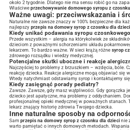
około 2 tygodnie. Dlatego nie ma sensu robić go na zapas
Właściwe
przechowywanie domowego syropu z czosnk
Ważne uwagi: przeciwwskazania i śr
Naturalne nie zawsze znaczy w 100% bezpieczne dla każ
najlepszy
przepis na domowy syrop z czosnku dla dziec
Kiedy unikać podawania syropu czosnkoweg
Przede wszystkim – alergia na którykolwiek ze składnik
dzieciom z poważnymi schorzeniami układu pokarmowego
lekarzem. To bardzo ważne. W sieci krążą różne
syrop cz
zdrowego rozsądku i wiedzy medycznej.
Potencjalne skutki uboczne i reakcje alergicz
Najczęściej to problemy z brzuszkiem – wzdęcia, bóle.
reakcję dziecka. Reakcje alergiczne mogą objawiać się
Wtedy natychmiast odstawiamy syrop i kontaktujemy się
Kiedy zasięgnąć porady pediatry?
Zawsze. Zawsze, gdy masz wątpliwości. Gdy gorączka jest
dziecko jest apatyczne, ma problemy z oddychaniem. D
profesjonalnej opieki medycznej w poważnych stanach. 
lekarz znający historię zdrowia Twojego dziecka.
Inne naturalne sposoby na odporność
Sam
przepis na domowy syrop z czosnku dla dzieci
nie 
warto pamiętać o innych domowych metodach. Wspanial