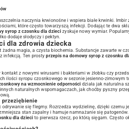
ków
zczelnia naczynia krwionośne i wspiera białe krwinki. Imbir z
ciami, które często towarzyszą infekcji. Dodając te dwa skła
y syrop z czosnku dla dzieci
zyskuje nowy wymiar. Popularny
błko dodaje słodyczy i pektyn.
i dla zdrowia dziecka
st żadna magia, a czysta biochemia. Substancje zawarte w czo
 z infekcją. Ten prosty
przepis na domowy syrop z czosnku dla
y kontakt z nowymi wirusami i bakteriami w żłobku czy przeds
ich ilości syropu czosnkowego w sezonie jesienno-zimowym t
zosnkowy na wzmocnienie odporności
działa jak naturalna s
o innych naturalnych wspomagaczach, jak choćby pyszny
prze
nową.
 przeziębienie
ąc odrywanie się flegmy. Rozrzedza wydzielinę, dzięki czemu je
, zmniejsza stan zapalny i hamuje namnażanie się patogenów
snku dla dzieci
to pierwsza rzecz, po którą sięgam. Często ok