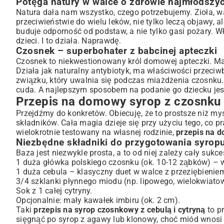
Potęga natury w walce o zdrowie najmłodszy
Warianty syropu: z miodem, cytryną i imbirem
Natura dała nam wszystko, czego potrzebujemy. Zioła, 
przeciwieństwie do wielu leków, nie tylko leczą objawy, a
Jak działa syrop czosnkowy? Korzyści dla zdrowia dziec
buduje odporność od podstaw, a nie tylko gasi pożary. W
Naturalne wsparcie odporności dziecięcej
dzieci. I to działa. Naprawdę.
Skuteczność syropu czosnkowego na kaszel i przeziębienie
Czosnek – superbohater z babcinej apteczki
Czosnek w świetle nauki – co wiemy o jego właściwościach?
Czosnek to niekwestionowany król domowej apteczki. Mały,
Dawkowanie i podawanie domowego syropu czosnkowe
Działa jak naturalny antybiotyk, ma właściwości przeciwb
związku, który uwalnia się podczas miażdżenia czosnku. Dl
Zalecane dawki dla różnych grup wiekowych
cuda. A najlepszym sposobem na podanie go dziecku je
Praktyczne wskazówki dotyczące podawania
Przepis na domowy syrop z czosnku d
Jak przechowywać domowy syrop, aby zachował świeżość?
Przejdźmy do konkretów. Obiecuję, że to prostsze niż my
Ważne uwagi: przeciwwskazania i środki ostrożności
składników. Cała magia dzieje się przy użyciu tego, co
Kiedy unikać podawania syropu czosnkowego?
wielokrotnie testowany na własnej rodzinie,
przepis na d
Potencjalne skutki uboczne i reakcje alergiczne
Niezbędne składniki do przygotowania syrop
Kiedy zasięgnąć porady pediatry?
Baza jest niezwykle prosta, a to od niej zależy cały sukce
1 duża główka polskiego czosnku (ok. 10-12 ząbków) – wa
Inne naturalne sposoby na odporność i zdrowie dzieci
1 duża cebula – klasyczny duet w walce z przeziębienie
Dieta wspierająca układ odpornościowy
3/4 szklanki płynnego miodu (np. lipowego, wielokwiatow
Rola ruchu i snu w budowaniu odporności
Sok z 1 całej cytryny.
Podsumowanie: postaw na naturę i zdrowie!
Opcjonalnie: mały kawałek imbiru (ok. 2 cm).
Taki
przepis na syrop czosnkowy z cebulą i cytryną
to p
sięgnąć po syrop z agawy lub klonowy, choć miód wnosi