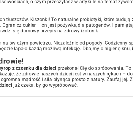
łaściwościach, o czym przeczytasz w artykule na temat
żywor
 tłuszczów. Kiszonki! To naturalne probiotyki, które budują 
. Ogranicz cukier – on jest pożywką dla patogenów. I pamięta
rawdzi się
domowy przepis na zdrowy izotonik
.
h na świeżym powietrzu. Niezależnie od pogody! Codzienny s
 będzie łapało każdą możliwą infekcję. Dbajmy o higienę snu, 
drowie!
yrop z czosnku dla dzieci
przekonał Cię do spróbowania. To
pokazuje, że zdrowie naszych dzieci jest w naszych rękach – do
gromna mądrość i siła płynąca prosto z natury. Zaufaj jej. Z
dzieci
już czeka, by go wypróbować.