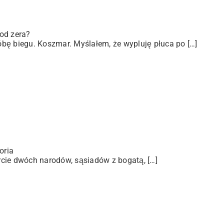
od zera?
bę biegu. Koszmar. Myślałem, że wypluję płuca po […]
oria
arcie dwóch narodów, sąsiadów z bogatą, […]