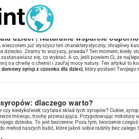
la dzieci | Naturalne wsparcie odporno
 wieczorem już słyszysz ten charakterystyczny, chrapliwy kasz
ne dziecko. Znamy to wszyscy, prawda? Ten moment, kiedy st
zastanawiasz się, co wybrać. A co, jeśli powiem Ci, że najlep
j na chwilę o chemii i zaufaj mocy natury. Ten artykuł to ko
a domowy syrop z czosnku dla dzieci
, który postawi Twojego
syropów: dlaczego warto?
warto?
e czy kiedykolwiek czytałaś skład tych syropów? Cukier, syro
szczerze mówiąc, trochę przerażająca. Przygotowując miksturę
wojego dziecka. To jest bezcenne. Poza tym, tworzenie czego
 kroku
do metod naszych babć, które jakoś sobie radziły bez całego 