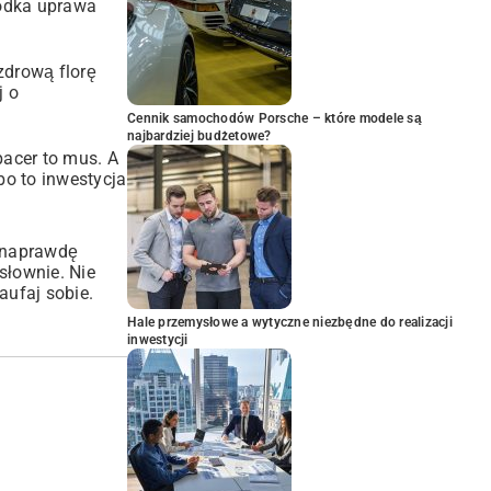
ódka uprawa
zdrową florę
j o
Cennik samochodów Porsche – które modele są
najbardziej budżetowe?
pacer to mus. A
bo to inwestycja
 naprawdę
słownie. Nie
aufaj sobie.
Hale przemysłowe a wytyczne niezbędne do realizacji
inwestycji