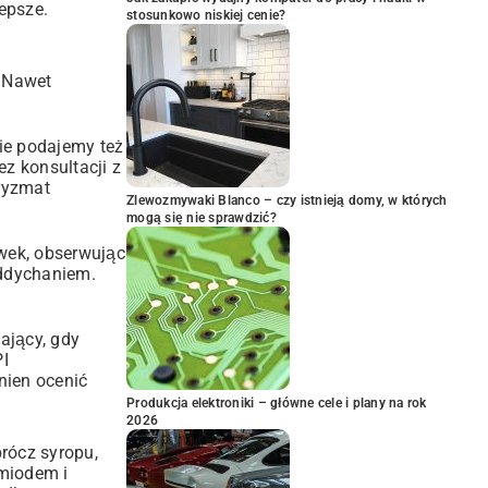
lepsze.
stosunkowo niskiej cenie?
. Nawet
ie podajemy też
z konsultacji z
pryzmat
Zlewozmywaki Blanco – czy istnieją domy, w których
mogą się nie sprawdzić?
wek, obserwując
oddychaniem.
ający, gdy
I
nien ocenić
Produkcja elektroniki – główne cele i plany na rok
2026
rócz syropu,
miodem i