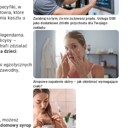
ecyfiki, w
rowia, które
nia kaszlu u
Zarabiaj na tym, że nie zużywasz prądu. Usługa DSR
jako dodatkowe źródło przychodu dla Twojego
zakładu
 legendarna.
licyny –
trafi zdziałać
a dzieci
.
ni egzotycznych
ezawodny,
Atopowe zapalenie skóry – jak okiełznać wymagające
ciało?
u, możesz
a domowy syrop