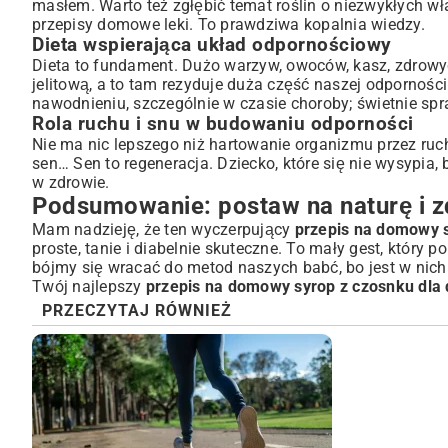
masłem. Warto też zgłębić temat roślin o niezwykłych w
przepisy domowe leki
. To prawdziwa kopalnia wiedzy.
Dieta wspierająca układ odpornościowy
Dieta to fundament. Dużo warzyw, owoców, kasz, zdrowych
jelitową, a to tam rezyduje duża część naszej odporności
nawodnieniu, szczególnie w czasie choroby; świetnie sp
Rola ruchu i snu w budowaniu odporności
Nie ma nic lepszego niż hartowanie organizmu przez ruc
sen… Sen to regeneracja. Dziecko, które się nie wysypia,
w zdrowie.
Podsumowanie: postaw na naturę i z
Mam nadzieję, że ten wyczerpujący
przepis na domowy s
proste, tanie i diabelnie skuteczne. To mały gest, który 
bójmy się wracać do metod naszych babć, bo jest w nich o
Twój najlepszy
przepis na domowy syrop z czosnku dla 
PRZECZYTAJ RÓWNIEŻ