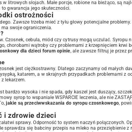
 w litrowych słojach. Małe porcje, robione na bieżąco, są naj
u
to gwarancja jego skuteczności.
odki ostrożności
dego. Zawsze trzeba mieć z tyłu głowy potencjalne problemy
i
ma swoje ograniczenia.
o?
ów. Czosnek, cebula, miód czy cytrusy mogą uczulać. Syropu n
, chorobami wątroby czy problemami z krzepnięciem krwi be
osnkowy dla dzieci forum opinie
, ale zawsze filtruj je przez 
ne
 Czosnek jest ciężkostrawny. Dlatego zaczynamy od małych da
 wysypką, katarem, a w skrajnych przypadkach problemami z 
 z lekarzem.
 bardzo wysoka i nie spada, gdy kaszel jest duszący, szczek
omowy syrop to wspaniałe WSPARCIE leczenia, ale nie ZASTĄP
To,
jakie są przeciwwskazania do syropu czosnkowego
, powi
 i zdrowie dzieci
załatwi sprawy. Odporność to system naczyń połączonych. Op
e sprawdza się babciny
przepis na mleko na przeziębienie
z 