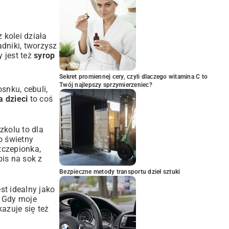
 kolei działa
dniki, tworzysz
 jest też
syrop
Sekret promiennej cery, czyli dlaczego witamina C to
Twój najlepszy sprzymierzeniec?
snku, cebuli,
 dzieci
to coś
zkolu to dla
o świetny
zczepionka,
pis na sok z
Bezpieczne metody transportu dzieł sztuki
st idealny jako
. Gdy moje
azuje się też