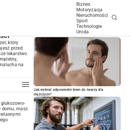
Biznes
Motoryzacja
Nieruchomości
Sport
Technologie
POPULARNE ARTYKUŁY
Uroda
ści
el, który
ajesz przed
sze lekarstwo
mpletny,
 malucha na
Jak wybrać odpowiedni krem do twarzy dla
mężczyzn?
p glukozowo-
 w domu, masz
ś własnymi
tego