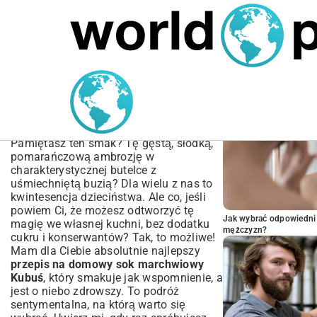
MARIUSZ ŁAMAGA
05.10.2025
SPORT
POPULARNE A
Przepis na Domowy Sok
Marchwiowy Kubuś – Jak
Zrobić?
Pamiętasz ten smak? Tę gęstą, słodką,
pomarańczową ambrozję w
charakterystycznej butelce z
uśmiechniętą buzią? Dla wielu z nas to
kwintesencja dzieciństwa. Ale co, jeśli
powiem Ci, że możesz odtworzyć tę
Jak wybrać odpowiedni 
magię we własnej kuchni, bez dodatku
mężczyzn?
cukru i konserwantów? Tak, to możliwe!
Mam dla Ciebie absolutnie najlepszy
przepis na domowy sok marchwiowy
Kubuś
, który smakuje jak wspomnienie, a
jest o niebo zdrowszy. To podróż
sentymentalna, na którą warto się