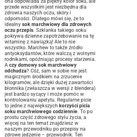
ona odpowiada za piękny kolor soku, ale
przede wszystkim jest niezbędna dla
zdrowia naszych oczu, skóry i
odporności. Dlatego mówi się, że to
idealny
sok marchwiowy dla zdrowych
oczu przepis
. Szklanka takiego soku
pokrywa dzienne zapotrzebowanie na tę
witaminę z nawiązką! Ale to nie
wszystko. Marchew to także źródło
antyoksydantów, które walczą z wolnymi
rodnikami, opóźniając procesy starzenia.
A
czy domowy sok marchwiowy
odchudza
? Cóż, sam w sobie nie jest
magicznym środkiem na zrzucenie
kilogramów, ale dzięki dużej zawartości
błonnika (zwłaszcza w wersji z blendera)
jest bardzo sycący i może pomóc w
kontrolowaniu apetytu. Regularne picie
to jedne z największych
korzyści picia
soku marchwiowego codziennie
. To po
prostu część zdrowego stylu życia, a
więcej na ten temat znajdziesz w
naszym przewodniku po
przepisy na
zdrowe jedzenie – przewodnik
. Ten