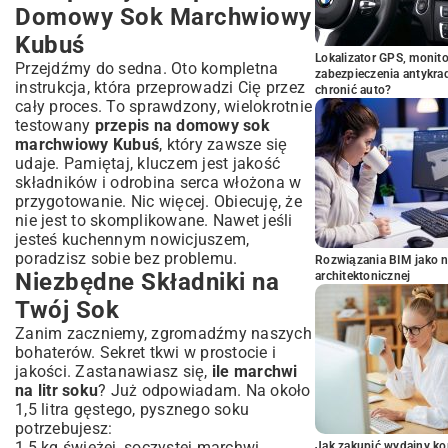
Domowy Sok Marchwiowy
Kubuś
Lokalizator GPS, monito
Przejdźmy do sedna. Oto kompletna
zabezpieczenia antykra
instrukcja, która przeprowadzi Cię przez
chronić auto?
cały proces. To sprawdzony, wielokrotnie
testowany
przepis na domowy sok
marchwiowy Kubuś
, który zawsze się
udaje. Pamiętaj, kluczem jest jakość
składników i odrobina serca włożona w
przygotowanie. Nic więcej. Obiecuję, że
nie jest to skomplikowane. Nawet jeśli
jesteś kuchennym nowicjuszem,
poradzisz sobie bez problemu.
Rozwiązania BIM jako n
Niezbędne Składniki na
architektonicznej
Twój Sok
Zanim zaczniemy, zgromadźmy naszych
bohaterów. Sekret tkwi w prostocie i
jakości. Zastanawiasz się,
ile marchwi
na litr soku
? Już odpowiadam. Na około
1,5 litra gęstego, pysznego soku
potrzebujesz:
1,5 kg świeżej, soczystej marchwi
Jak zakupić wydajny ko