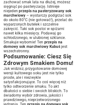
zachować smak lata na dłużej, możesz
sięgnąć po pasteryzację. Istnieje
niejeden
przepis na pasteryzowany sok
marchwiowy
– wystarczy podgrzać sok
do około 80°C (nie gotować!), przelać do
wyparzonych butelek i szczelnie
zakręcić. Taki sok postoi w spiżarni
nawet kilka miesięcy. Podawaj go
schłodzonego, w ulubionej szklance.
Smakuje wybornie! Ten
przepis na
domowy sok marchwiowy Kubuś
jest
wszechstronny.
Podsumowanie: Ciesz Się
Zdrowym Smakiem Domu!
Jak widzisz, przygotowanie domowej
wersji kultowego soku jest nie tylko
proste, ale i niezwykle
satysfakcjonujące. To coś więcej niż
tylko odtworzenie smaku. To akt
dbałości o siebie i swoich bliskich. To
świadomy wybór zdrowia, jakości i
prawdziwego, nieprzetworzonego
jedzenia. Ten
przepis na domowy sok