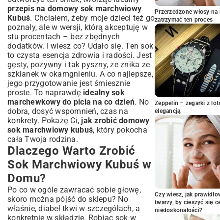
przepis na domowy sok marchwiowy
Warianty i Dodatki – Jak Urozmaicić
Przerzedzone włosy na 
Kubuś
Smak Kubusia?
. Chciałem, żeby moje dzieci też go
zatrzymać ten proces
poznały, ale w wersji, którą akceptuję w
Sok Marchwiowy z Jabłkiem i Pomarańczą
stu procentach – bez zbędnych
– Klasyka Smaku
dodatków. I wiesz co? Udało się. Ten sok
Wersja Wzmacniająca Odporność –
to czysta esencja zdrowia i radości. Jest
Dodatki Zdrowia
gęsty, pożywny i tak pyszny, że znika ze
Korzyści Zdrowotne Płynące z Picia
szklanek w okamgnieniu. A co najlepsze,
Soku Marchwiowego
jego przygotowanie jest śmiesznie
Przechowywanie i Podawanie
proste. To naprawdę
idealny sok
Domowego Soku
marchewkowy do picia na co dzień
. No
Zeppelin – zegarki z l
dobra, dosyć wspomnień, czas na
elegancją
Podsumowanie: Ciesz Się Zdrowym
konkrety. Pokażę Ci,
jak zrobić domowy
Smakiem Domu!
sok marchwiowy kubuś
, który pokocha
cała Twoja rodzina.
Dlaczego Warto Zrobić
Sok Marchwiowy Kubuś w
Domu?
Po co w ogóle zawracać sobie głowę,
Czy wiesz, jak prawidł
skoro można pójść do sklepu? No
twarzy, by cieszyć się 
właśnie, diabeł tkwi w szczegółach, a
niedoskonałości?
konkretnie w składzie. Robiąc sok w