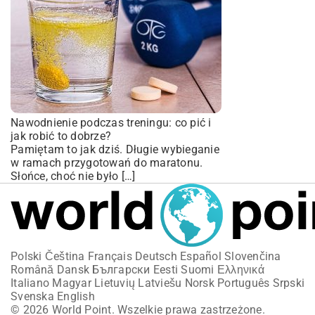
Nawodnienie podczas treningu: co pić i
jak robić to dobrze?
Pamiętam to jak dziś. Długie wybieganie
w ramach przygotowań do maratonu.
Słońce, choć nie było […]
Polski
Čeština
Français
Deutsch
Español
Slovenčina
Română
Dansk
Български
Eesti
Suomi
Ελληνικά
Italiano
Magyar
Lietuvių
Latviešu
Norsk
Português
Srpski
Svenska
English
© 2026 World Point. Wszelkie prawa zastrzeżone.