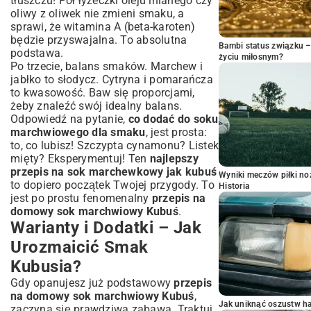
tłuszczu! Pół łyżeczki oleju lnianego czy
oliwy z oliwek nie zmieni smaku, a
sprawi, że witamina A (beta-karoten)
będzie przyswajalna. To absolutna
Bambi status związku 
podstawa.
życiu miłosnym?
Po trzecie, balans smaków. Marchew i
jabłko to słodycz. Cytryna i pomarańcza
to kwasowość. Baw się proporcjami,
żeby znaleźć swój idealny balans.
Odpowiedź na pytanie,
co dodać do soku
marchwiowego dla smaku
, jest prosta:
to, co lubisz! Szczypta cynamonu? Listek
mięty? Eksperymentuj! Ten
najlepszy
przepis na sok marchewkowy jak kubuś
Wyniki meczów piłki noż
to dopiero początek Twojej przygody. To
Historia
jest po prostu fenomenalny
przepis na
domowy sok marchwiowy Kubuś
.
Warianty i Dodatki – Jak
Urozmaicić Smak
Kubusia?
Gdy opanujesz już podstawowy
przepis
na domowy sok marchwiowy Kubuś
,
Jak uniknąć oszustw h
zaczyna się prawdziwa zabawa. Traktuj