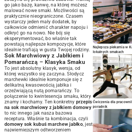
go jako bazę, kanwę, na której możesz
malować nowe smaki. Możliwości są
praktycznie nieograniczone. Czasem
wystarczy jeden mały dodatek, by
całkowicie odmienić charakter napoju i
odkryć go na nowo. Nie bój się
eksperymentować, bo właśnie tak
powstają najlepsze kompozycje, które
Najlepsza piekarnia w 
idealnie trafiają w gusta Twojej rodziny.
lokalnych smakach
Sok Marchwiowy z Jabłkiem i
Pomarańczą – Klasyka Smaku
To jest absolutny klasyk, wersja, od
której wszystko się zaczyna. Słodycz
marchewki idealnie komponuje się z
delikatną kwasowością jabłka i
orzeźwiającą nutą pomarańczy. To
połączenie to kwintesencja smaku, który
znamy i kochamy. Ten konkretny
przepis
Ćwiczenia dla pracown
na sok marchwiowy z jabłkiem domowy
poradnik
to nic innego jak nasza bazowa
receptura. Właśnie ta kombinacja, czyli
domowy sok kubuś marchew jabłko
, jest
najwierniejszym odtworzeniem