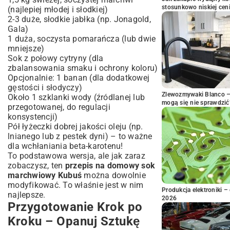
stosunkowo niskiej cen
(najlepiej młodej i słodkiej)
2-3 duże, słodkie jabłka (np. Jonagold,
Gala)
1 duża, soczysta pomarańcza (lub dwie
mniejsze)
Sok z połowy cytryny (dla
zbalansowania smaku i ochrony koloru)
Opcjonalnie: 1 banan (dla dodatkowej
gęstości i słodyczy)
Zlewozmywaki Blanco – 
Około 1 szklanki wody (źródlanej lub
mogą się nie sprawdzić
przegotowanej, do regulacji
konsystencji)
Pół łyżeczki dobrej jakości oleju (np.
lnianego lub z pestek dyni) – to ważne
dla wchłaniania beta-karotenu!
To podstawowa wersja, ale jak zaraz
zobaczysz, ten
przepis na domowy sok
marchwiowy Kubuś
można dowolnie
modyfikować. To właśnie jest w nim
Produkcja elektroniki – 
najlepsze.
2026
Przygotowanie Krok po
Kroku – Opanuj Sztukę