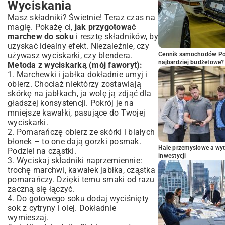
Wyciskania
Masz składniki? Świetnie! Teraz czas na
magię. Pokażę ci,
jak przygotować
marchew do soku
i resztę składników, by
uzyskać idealny efekt. Niezależnie, czy
używasz wyciskarki, czy blendera.
Cennik samochodów Por
najbardziej budżetowe?
Metoda z wyciskarką (mój faworyt):
1. Marchewki i jabłka dokładnie umyj i
obierz. Chociaż niektórzy zostawiają
skórkę na jabłkach, ja wolę ją zdjąć dla
gładszej konsystencji. Pokrój je na
mniejsze kawałki, pasujące do Twojej
wyciskarki.
2. Pomarańczę obierz ze skórki i białych
błonek – to one dają gorzki posmak.
Hale przemysłowe a wyt
Podziel na cząstki.
inwestycji
3. Wyciskaj składniki naprzemiennie:
trochę marchwi, kawałek jabłka, cząstka
pomarańczy. Dzięki temu smaki od razu
zaczną się łączyć.
4. Do gotowego soku dodaj wyciśnięty
sok z cytryny i olej. Dokładnie
wymieszaj.