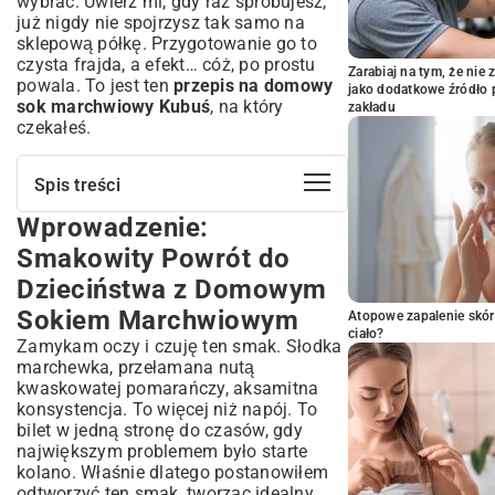
wybrać. Uwierz mi, gdy raz spróbujesz,
już nigdy nie spojrzysz tak samo na
sklepową półkę. Przygotowanie go to
czysta frajda, a efekt… cóż, po prostu
Zarabiaj na tym, że ni
powala. To jest ten
przepis na domowy
jako dodatkowe źródło 
sok marchwiowy Kubuś
, na który
zakładu
czekałeś.
Spis treści
Wprowadzenie:
Wprowadzenie: Smakowity Powrót do
Dzieciństwa z Domowym Sokiem
Smakowity Powrót do
Marchwiowym
Dzieciństwa z Domowym
Dlaczego Warto Zrobić Sok Marchwiowy
Kubuś w Domu?
Sokiem Marchwiowym
Atopowe zapalenie skór
ciało?
Kompletny Przepis na Domowy Sok
Zamykam oczy i czuję ten smak. Słodka
Marchwiowy Kubuś
marchewka, przełamana nutą
kwaskowatej pomarańczy, aksamitna
Niezbędne Składniki na Twój Sok
konsystencja. To więcej niż napój. To
Przygotowanie Krok po Kroku – Opanuj
bilet w jedną stronę do czasów, gdy
Sztukę Wyciskania
największym problemem było starte
Sekret Idealnego Smaku – Wskazówki i
kolano. Właśnie dlatego postanowiłem
Triki
odtworzyć ten smak, tworząc idealny