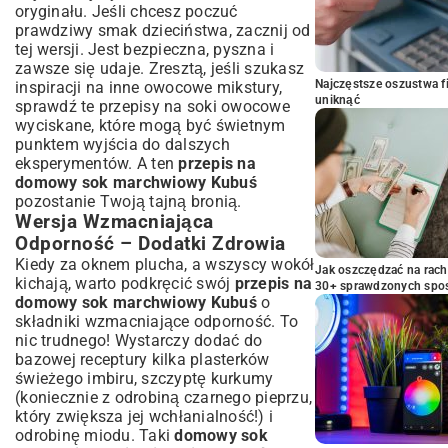
oryginału. Jeśli chcesz poczuć
prawdziwy smak dzieciństwa, zacznij od
tej wersji. Jest bezpieczna, pyszna i
zawsze się udaje. Zresztą, jeśli szukasz
Najczęstsze oszustwa f
inspiracji na inne owocowe mikstury,
uniknąć
sprawdź te
przepisy na soki owocowe
wyciskane
, które mogą być świetnym
punktem wyjścia do dalszych
eksperymentów. A ten
przepis na
domowy sok marchwiowy Kubuś
pozostanie Twoją tajną bronią.
Wersja Wzmacniająca
Odporność – Dodatki Zdrowia
Kiedy za oknem plucha, a wszyscy wokół
Jak oszczędzać na rac
kichają, warto podkręcić swój
przepis na
30+ sprawdzonych sp
domowy sok marchwiowy Kubuś
o
składniki wzmacniające odporność. To
nic trudnego! Wystarczy dodać do
bazowej receptury kilka plasterków
świeżego imbiru, szczyptę kurkumy
(koniecznie z odrobiną czarnego pieprzu,
który zwiększa jej wchłanialność!) i
odrobinę miodu. Taki
domowy sok