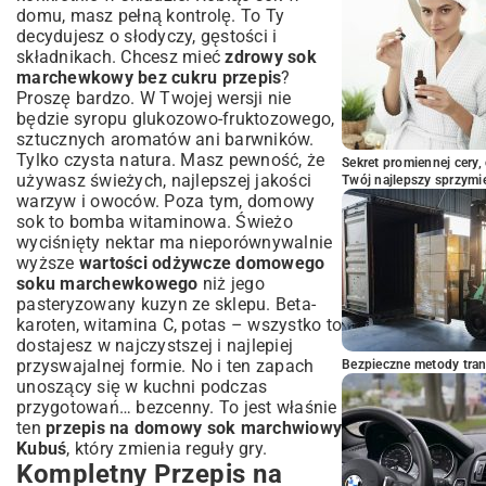
domu, masz pełną kontrolę. To Ty
decydujesz o słodyczy, gęstości i
składnikach. Chcesz mieć
zdrowy sok
marchewkowy bez cukru przepis
?
Proszę bardzo. W Twojej wersji nie
będzie syropu glukozowo-fruktozowego,
sztucznych aromatów ani barwników.
Tylko czysta natura. Masz pewność, że
Sekret promiennej cery,
używasz świeżych, najlepszej jakości
Twój najlepszy sprzymi
warzyw i owoców. Poza tym, domowy
sok to bomba witaminowa. Świeżo
wyciśnięty nektar ma nieporównywalnie
wyższe
wartości odżywcze domowego
soku marchewkowego
niż jego
pasteryzowany kuzyn ze sklepu. Beta-
karoten, witamina C, potas – wszystko to
dostajesz w najczystszej i najlepiej
przyswajalnej formie. No i ten zapach
Bezpieczne metody trans
unoszący się w kuchni podczas
przygotowań… bezcenny. To jest właśnie
ten
przepis na domowy sok marchwiowy
Kubuś
, który zmienia reguły gry.
Kompletny Przepis na