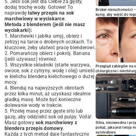
5. Jeśli sok jest dla Ciebie za gęsty,
dodaj trochę wody. Gotowe! To
Broker nieruchomości – 
naprawdę
łatwy przepis na sok
kursy, aby wejść do teg
marchwiowy w wyciskarce
.
Metoda z blenderem (jeśli nie masz
wyciskarki):
1. Marchewki i jabłka umyj, obierz i
zetrzyj na tarce o drobnych oczkach. To
kluczowe, żeby ułatwić pracę blenderowi.
2. Pomarańczę obierz i pokrój. Banana
(jeśli używasz) również.
3. Wszystkie składniki (starte warzywa,
Przegląd zabiegów na 
owoce, sok z cytryny, wodę i olej) umieść
chirurgiczne i niechirur
w kielichu blendera kielichowego o dużej
mocy.
4. Blenduj na najwyższych obrotach
przez kilka minut, aż uzyskasz idealnie
gładką masę. Może być konieczne
dolewanie wody w trakcie.
5. Przelej masę przez gęste sito lub
gazę, aby oddzielić sok od pulpy. Voilà!
Masz gotowy
sok marchwiowy z
Silna, niezawodna i pr
blendera przepis domowy
.
pokaż, jaka jest twoja 
survivalowe
Każda z tych metod daje fantastyczny