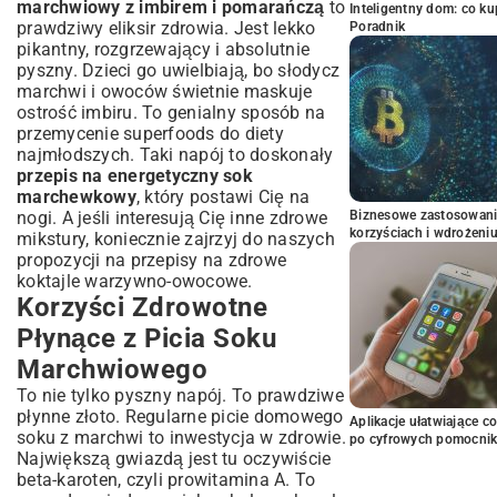
marchwiowy z imbirem i pomarańczą
to
Inteligentny dom: co k
prawdziwy eliksir zdrowia. Jest lekko
Poradnik
pikantny, rozgrzewający i absolutnie
pyszny. Dzieci go uwielbiają, bo słodycz
marchwi i owoców świetnie maskuje
ostrość imbiru. To genialny sposób na
przemycenie superfoods do diety
najmłodszych. Taki napój to doskonały
przepis na energetyczny sok
marchewkowy
, który postawi Cię na
nogi. A jeśli interesują Cię inne zdrowe
Biznesowe zastosowani
korzyściach i wdrożeni
mikstury, koniecznie zajrzyj do naszych
propozycji na
przepisy na zdrowe
koktajle warzywno-owocowe
.
Korzyści Zdrowotne
Płynące z Picia Soku
Marchwiowego
To nie tylko pyszny napój. To prawdziwe
płynne złoto. Regularne picie domowego
Aplikacje ułatwiające c
soku z marchwi to inwestycja w zdrowie.
po cyfrowych pomocni
Największą gwiazdą jest tu oczywiście
beta-karoten, czyli prowitamina A. To