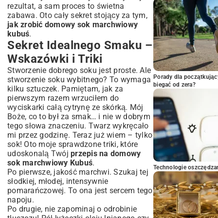
rezultat, a sam proces to świetna
zabawa. Oto cały sekret stojący za tym,
jak zrobić domowy sok marchwiowy
kubuś
.
Sekret Idealnego Smaku –
Wskazówki i Triki
Stworzenie dobrego soku jest proste. Ale
Porady dla początkując
stworzenie soku wybitnego? To wymaga
biegać od zera?
kilku sztuczek. Pamiętam, jak za
pierwszym razem wrzuciłem do
wyciskarki całą cytrynę ze skórką. Mój
Boże, co to był za smak… i nie w dobrym
tego słowa znaczeniu. Twarz wykręcało
mi przez godzinę. Teraz już wiem – tylko
sok! Oto moje sprawdzone triki, które
udoskonalą Twój
przepis na domowy
sok marchwiowy Kubuś
.
Technologie oszczędzan
Po pierwsze, jakość marchwi. Szukaj tej
słodkiej, młodej, intensywnie
pomarańczowej. To ona jest sercem tego
napoju.
Po drugie, nie zapominaj o odrobinie