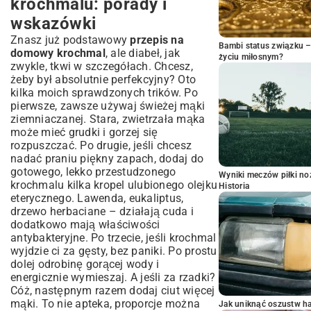
krochmalu: porady i
wskazówki
Znasz już podstawowy
przepis na
Bambi status związku 
domowy krochmal
, ale diabeł, jak
życiu miłosnym?
zwykle, tkwi w szczegółach. Chcesz,
żeby był absolutnie perfekcyjny? Oto
kilka moich sprawdzonych trików. Po
pierwsze, zawsze używaj świeżej mąki
ziemniaczanej. Stara, zwietrzała mąka
może mieć grudki i gorzej się
rozpuszczać. Po drugie, jeśli chcesz
nadać praniu piękny zapach, dodaj do
gotowego, lekko przestudzonego
Wyniki meczów piłki noż
krochmalu kilka kropel ulubionego olejku
Historia
eterycznego. Lawenda, eukaliptus,
drzewo herbaciane – działają cuda i
dodatkowo mają właściwości
antybakteryjne. Po trzecie, jeśli krochmal
wyjdzie ci za gęsty, bez paniki. Po prostu
dolej odrobinę gorącej wody i
energicznie wymieszaj. A jeśli za rzadki?
Cóż, następnym razem dodaj ciut więcej
mąki. To nie apteka, proporcje można
Jak uniknąć oszustw h