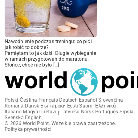
Nawodnienie podczas treningu: co pić i
jak robić to dobrze?
Pamiętam to jak dziś. Długie wybieganie
w ramach przygotowań do maratonu.
Słońce, choć nie było […]
Polski
Čeština
Français
Deutsch
Español
Slovenčina
Română
Dansk
Български
Eesti
Suomi
Ελληνικά
Italiano
Magyar
Lietuvių
Latviešu
Norsk
Português
Srpski
Svenska
English
© 2026 World Point. Wszelkie prawa zastrzeżone.
Polityka prywatności