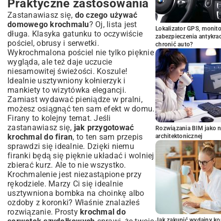
Praktyczne zastosowania
Zastanawiasz się,
do czego używać
domowego krochmalu
? Oj, lista jest
Lokalizator GPS, monito
długa. Klasyka gatunku to oczywiście
zabezpieczenia antykra
pościel, obrusy i serwetki.
chronić auto?
Wykrochmalona pościel nie tylko pięknie
wygląda, ale też daje uczucie
niesamowitej świeżości. Koszule!
Idealnie usztywniony kołnierzyk i
mankiety to wizytówka elegancji.
Zamiast wydawać pieniądze w pralni,
możesz osiągnąć ten sam efekt w domu.
Firany to kolejny temat. Jeśli
zastanawiasz się,
jak przygotować
Rozwiązania BIM jako n
krochmal do firan
, to ten sam przepis
architektonicznej
sprawdzi się idealnie. Dzięki niemu
firanki będą się pięknie układać i wolniej
zbierać kurz. Ale to nie wszystko.
Krochmalenie jest niezastąpione przy
rękodziele. Marzy Ci się idealnie
usztywniona bombka na choinkę albo
ozdoby z koronki? Właśnie znalazłeś
rozwiązanie. Prosty
krochmal do
Jak zakupić wydajny ko