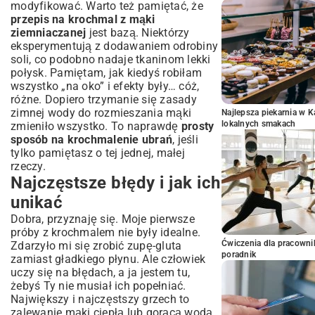
modyfikować. Warto też pamiętać, że
przepis na krochmal z mąki
ziemniaczanej
jest bazą. Niektórzy
eksperymentują z dodawaniem odrobiny
soli, co podobno nadaje tkaninom lekki
połysk. Pamiętam, jak kiedyś robiłam
wszystko „na oko” i efekty były… cóż,
różne. Dopiero trzymanie się zasady
zimnej wody do rozmieszania mąki
Najlepsza piekarnia w 
lokalnych smakach
zmieniło wszystko. To naprawdę
prosty
sposób na krochmalenie ubrań
, jeśli
tylko pamiętasz o tej jednej, małej
rzeczy.
Najczęstsze błędy i jak ich
unikać
Dobra, przyznaję się. Moje pierwsze
próby z krochmalem nie były idealne.
Ćwiczenia dla pracown
Zdarzyło mi się zrobić zupę-gluta
poradnik
zamiast gładkiego płynu. Ale człowiek
uczy się na błędach, a ja jestem tu,
żebyś Ty nie musiał ich popełniać.
Największy i najczęstszy grzech to
zalewanie mąki ciepłą lub gorącą wodą.