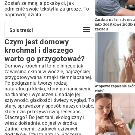
Zostań ze mną, a pokażę ci, jak
odmienić swoje tekstylia za grosze. To
naprawdę działa.
Zarabiaj na tym, że ni
jako dodatkowe źródło 
zakładu
Spis treści
Czym jest domowy
Czym jest domowy krochmal i dlaczego
warto go przygotować?
krochmal i dlaczego
Zalety stosowania naturalnego
warto go przygotować?
krochmalu w domu
Domowy krochmal to nic innego jak
Gdzie wykorzystasz domowy krochmal?
zawiesina skrobi w wodzie, najczęściej
Praktyczne zastosowania
przygotowywana z mąki ziemniaczanej.
Kompletny przewodnik: jak zrobić
Po podgrzaniu tworzy rodzaj
domowy krochmal krok po kroku
Atopowe zapalenie skór
naturalnego kleiku, który po naniesieniu
ciało?
Składniki i niezbędne akcesoria
na tkaninę i wysuszeniu nadaje jej
sztywność, gładkość i świeży wygląd. To
Prosty przepis na idealny krochmal –
instrukcja
stary, sprawdzony sposób naszych babć,
który dziś przeżywa swój renesans.
Sekrety doskonałego krochmalu: porady
Dlaczego? Bo jest tani, ekologiczny i
i wskazówki
wiesz dokładnie, co jest w środku.
Najczęstsze błędy i jak ich unikać
Żadnej chemii, żadnych dziwnych
Jak przechowywać domowy krochmal?
dodatków. Czysta natura. Szczerze