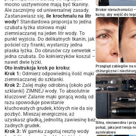
mocno usztywnione mają być tkaniny.
Ale zacznijmy od uniwersalnej zasady.
Broker nieruchomości – 
kursy, aby wejść do teg
Zastanawiasz się,
ile krochmalu na litr
wody
? Standardowa proporcja to jedna
czubata łyżka stołowa mąki
ziemniaczanej na jeden litr wody. To
punkt wyjścia. Do delikatnych tkanin, jak
pościel czy firanki, wystarczy jedna
płaska łyżka. Do obrusów czy serwetek –
jedna czubata. Do kołnierzyków koszul –
nawet dwie łyżki.
Przegląd zabiegów na 
Oto instrukcja krok po kroku:
chirurgiczne i niechirur
Krok 1:
Odmierz odpowiednią ilość mąki
ziemniaczanej do szklanki.
Krok 2:
Zalej mąkę odrobiną (około pół
szklanki) ZIMNEJ wody. To absolutnie
kluczowe! Zalanie mąki gorącą wodą od
razu spowoduje powstanie
kluchowatych grudek, których nie da się
pozbyć. Mieszaj energicznie, aż
uzyskasz gładką, jednolitą zawiesinę bez
Silna, niezawodna i pr
żadnych grudek.
pokaż, jaka jest twoja 
Krok 3:
W garnku zagotuj resztę wody
survivalowe