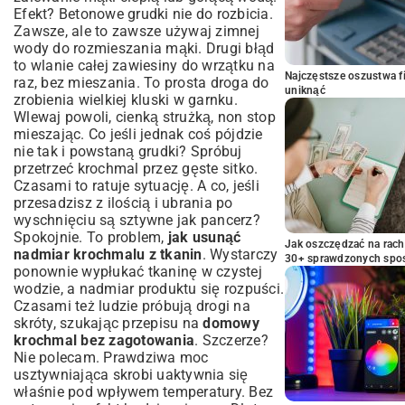
Efekt? Betonowe grudki nie do rozbicia.
Zawsze, ale to zawsze używaj zimnej
wody do rozmieszania mąki. Drugi błąd
to wlanie całej zawiesiny do wrzątku na
Najczęstsze oszustwa f
raz, bez mieszania. To prosta droga do
uniknąć
zrobienia wielkiej kluski w garnku.
Wlewaj powoli, cienką strużką, non stop
mieszając. Co jeśli jednak coś pójdzie
nie tak i powstaną grudki? Spróbuj
przetrzeć krochmal przez gęste sitko.
Czasami to ratuje sytuację. A co, jeśli
przesadzisz z ilością i ubrania po
wyschnięciu są sztywne jak pancerz?
Spokojnie. To problem,
jak usunąć
Jak oszczędzać na rac
nadmiar krochmalu z tkanin
. Wystarczy
30+ sprawdzonych sp
ponownie wypłukać tkaninę w czystej
wodzie, a nadmiar produktu się rozpuści.
Czasami też ludzie próbują drogi na
skróty, szukając przepisu na
domowy
krochmal bez zagotowania
. Szczerze?
Nie polecam. Prawdziwa moc
usztywniająca skrobi uaktywnia się
właśnie pod wpływem temperatury. Bez