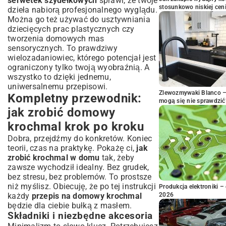
serwetek szydełkowych
sprawi, że twoje
stosunkowo niskiej cen
dzieła nabiorą profesjonalnego wyglądu.
Można go też używać do usztywniania
dziecięcych prac plastycznych czy
tworzenia domowych mas
sensorycznych. To prawdziwy
wielozadaniowiec, którego potencjał jest
ograniczony tylko twoją wyobraźnią. A
wszystko to dzięki jednemu,
uniwersalnemu przepisowi.
Zlewozmywaki Blanco – 
Kompletny przewodnik:
mogą się nie sprawdzić
jak zrobić domowy
krochmal krok po kroku
Dobra, przejdźmy do konkretów. Koniec
teorii, czas na praktykę. Pokażę ci,
jak
zrobić krochmal w domu
tak, żeby
zawsze wychodził idealny. Bez grudek,
bez stresu, bez problemów. To prostsze
niż myślisz. Obiecuję, że po tej instrukcji
Produkcja elektroniki – 
każdy
przepis na domowy krochmal
2026
będzie dla ciebie bułką z masłem.
Składniki i niezbędne akcesoria