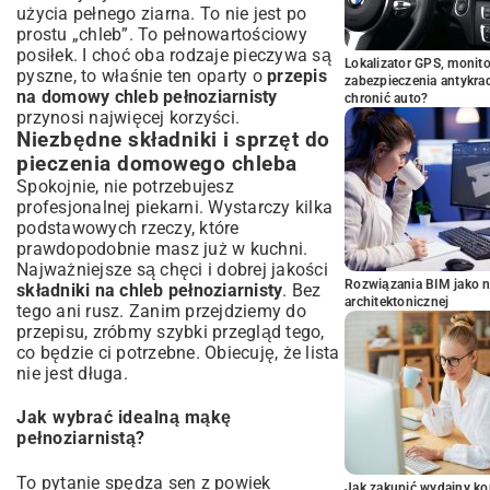
użycia pełnego ziarna. To nie jest po
prostu „chleb”. To pełnowartościowy
posiłek. I choć oba rodzaje pieczywa są
Lokalizator GPS, monito
pyszne, to właśnie ten oparty o
przepis
zabezpieczenia antykra
na domowy chleb pełnoziarnisty
chronić auto?
przynosi najwięcej korzyści.
Niezbędne składniki i sprzęt do
pieczenia domowego chleba
Spokojnie, nie potrzebujesz
profesjonalnej piekarni. Wystarczy kilka
podstawowych rzeczy, które
prawdopodobnie masz już w kuchni.
Najważniejsze są chęci i dobrej jakości
Rozwiązania BIM jako n
składniki na chleb pełnoziarnisty
. Bez
architektonicznej
tego ani rusz. Zanim przejdziemy do
przepisu, zróbmy szybki przegląd tego,
co będzie ci potrzebne. Obiecuję, że lista
nie jest długa.
Jak wybrać idealną mąkę
pełnoziarnistą?
To pytanie spędza sen z powiek
Jak zakupić wydajny ko