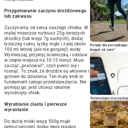
Przygotowanie zaczynu drożdżowego
lub zakwasu
Zaczynamy od serca naszego chleba. W
małej miseczce rozkrusz 25g świeżych
drożdży (lub wsyp 7g suchych), dodaj
łyżeczkę cukru, łyżkę mąki i zalej około
Porady dla początkując
100 ml letniej (ale nie gorącej!) wody.
biegać od zera?
Wymieszaj, przykryj ściereczką i odstaw
w ciepłe miejsce na 10-15 minut. Musi
zacząć „pracować”, czyli pienić się i
rosnąć. To znak, że drożdże są aktywne i
gotowe do działania. Ten mały krok to
fundament całego przedsięwzięcia. Nie
pomijaj go, jeśli chcesz idealnie
wyrośnięty chleb.
Technologie oszczędzan
Wyrabianie ciasta i pierwsze
wyrastanie
Do dużej miski wsyp 500g mąki
pełnoziarnistej, dodaj dwie płaskie