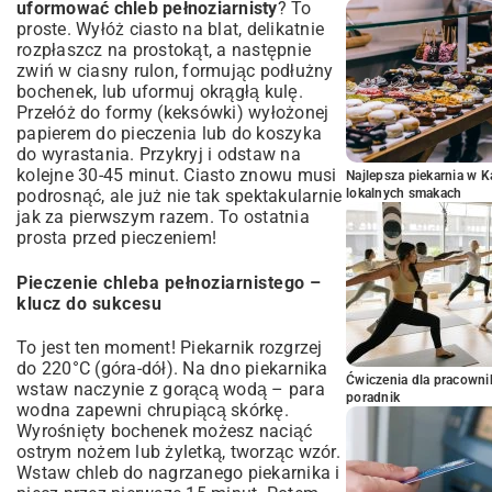
uformować chleb pełnoziarnisty
? To
proste. Wyłóż ciasto na blat, delikatnie
rozpłaszcz na prostokąt, a następnie
zwiń w ciasny rulon, formując podłużny
bochenek, lub uformuj okrągłą kulę.
Przełóż do formy (keksówki) wyłożonej
papierem do pieczenia lub do koszyka
do wyrastania. Przykryj i odstaw na
kolejne 30-45 minut. Ciasto znowu musi
Najlepsza piekarnia w 
lokalnych smakach
podrosnąć, ale już nie tak spektakularnie
jak za pierwszym razem. To ostatnia
prosta przed pieczeniem!
Pieczenie chleba pełnoziarnistego –
klucz do sukcesu
To jest ten moment! Piekarnik rozgrzej
do 220°C (góra-dół). Na dno piekarnika
Ćwiczenia dla pracown
wstaw naczynie z gorącą wodą – para
poradnik
wodna zapewni chrupiącą skórkę.
Wyrośnięty bochenek możesz naciąć
ostrym nożem lub żyletką, tworząc wzór.
Wstaw chleb do nagrzanego piekarnika i