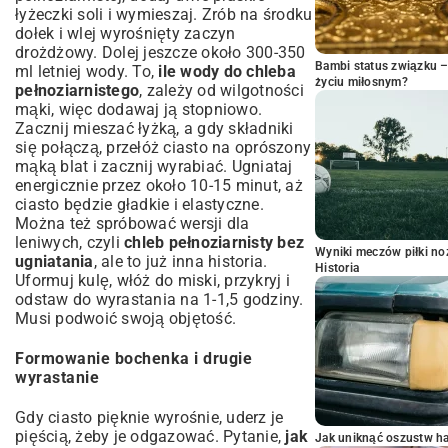
łyżeczki soli i wymieszaj. Zrób na środku
dołek i wlej wyrośnięty zaczyn
drożdżowy. Dolej jeszcze około 300-350
Bambi status związku 
ml letniej wody. To,
ile wody do chleba
życiu miłosnym?
pełnoziarnistego
, zależy od wilgotności
mąki, więc dodawaj ją stopniowo.
Zacznij mieszać łyżką, a gdy składniki
się połączą, przełóż ciasto na oprószony
mąką blat i zacznij wyrabiać. Ugniataj
energicznie przez około 10-15 minut, aż
ciasto będzie gładkie i elastyczne.
Można też spróbować wersji dla
leniwych, czyli
chleb pełnoziarnisty bez
Wyniki meczów piłki noż
ugniatania
, ale to już inna historia.
Historia
Uformuj kulę, włóż do miski, przykryj i
odstaw do wyrastania na 1-1,5 godziny.
Musi podwoić swoją objętość.
Formowanie bochenka i drugie
wyrastanie
Gdy ciasto pięknie wyrośnie, uderz je
pięścią, żeby je odgazować. Pytanie,
jak
Jak uniknąć oszustw h