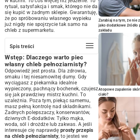
w kuchni. To coś więcej niż jedzenie. To
rytuał, satysfakcja i smak, którego nie da
się kupić w żadnym sklepie. Gwarantuję,
że po spróbowaniu własnego wypieku
Zarabiaj na tym, że ni
już nigdy nie spojrzycie tak samo na
jako dodatkowe źródło 
chleb z supermarketu.
zakładu
Spis treści
Wstęp: Dlaczego warto piec
Wstęp: Dlaczego warto piec własny chleb
pełnoziarnisty?
własny chleb pełnoziarnisty?
Niezbędne składniki i sprzęt do pieczenia
Odpowiedź jest prosta. Dla zdrowia,
domowego chleba
smaku i tej niesamowitej dumy. Gdy
Kompletny przepis na domowy chleb
wyciągasz z piekarnika idealnie
pełnoziarnisty krok po kroku
wypieczony, pachnący bochenek, czujesz
Atopowe zapalenie skór
się jak prawdziwy mistrz kuchni. To
Wariacje i urozmaicenia domowego chleba
ciało?
pełnoziarnistego
uzależnia. Poza tym, piekąc samemu,
masz pełną kontrolę nad składnikami.
Najczęstsze problemy i rozwiązania
Żadnych polepszaczy, konserwantów,
podczas pieczenia chleba
dziwnych E-dodatków. Tylko mąka,
Jak przechowywać domowy chleb
woda, sól i drożdże lub zakwas. A jeśli
pełnoziarnisty, aby był świeży?
interesuje cię naprawdę
prosty przepis
Podsumowanie: Smak i zdrowie na Twoim
na chleb pełnoziarnisty
, to jesteś we
stole