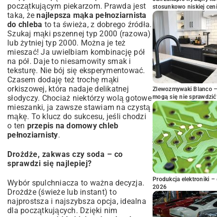
początkującym piekarzom. Prawda jest
stosunkowo niskiej cen
taka, że
najlepsza mąka pełnoziarnista
do chleba
to ta świeża, z dobrego źródła.
Szukaj mąki pszennej typ 2000 (razowa)
lub żytniej typ 2000. Można je też
mieszać! Ja uwielbiam kombinację pół
na pół. Daje to niesamowity smak i
teksturę. Nie bój się eksperymentować.
Czasem dodaję też trochę mąki
orkiszowej, która nadaje delikatnej
Zlewozmywaki Blanco – 
słodyczy. Chociaż niektórzy wolą gotowe
mogą się nie sprawdzić
mieszanki, ja zawsze stawiam na czystą
mąkę. To klucz do sukcesu, jeśli chodzi
o ten
przepis na domowy chleb
pełnoziarnisty
.
Drożdże, zakwas czy soda – co
sprawdzi się najlepiej?
Produkcja elektroniki – 
Wybór spulchniacza to ważna decyzja.
2026
Drożdże (świeże lub instant) to
najprostsza i najszybsza opcja, idealna
dla początkujących. Dzięki nim