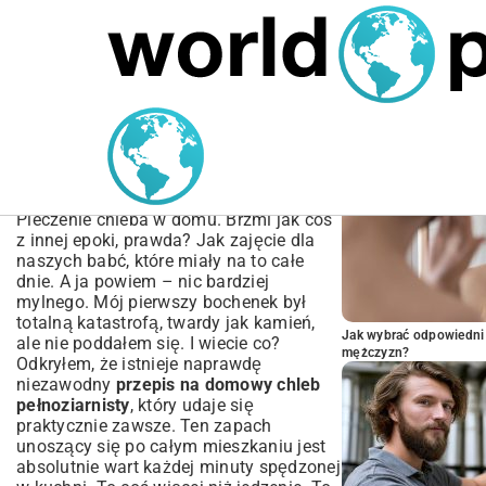
MARIUSZ ŁAMAGA
05.10.2025
BIZNES
POPULARNE A
Przepis na domowy chleb
pełnoziarnisty – Prosty i
Sprawdzony
Pieczenie chleba w domu. Brzmi jak coś
z innej epoki, prawda? Jak zajęcie dla
naszych babć, które miały na to całe
dnie. A ja powiem – nic bardziej
mylnego. Mój pierwszy bochenek był
totalną katastrofą, twardy jak kamień,
Jak wybrać odpowiedni 
ale nie poddałem się. I wiecie co?
mężczyzn?
Odkryłem, że istnieje naprawdę
niezawodny
przepis na domowy chleb
pełnoziarnisty
, który udaje się
praktycznie zawsze. Ten zapach
unoszący się po całym mieszkaniu jest
absolutnie wart każdej minuty spędzonej