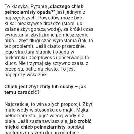
To klasyka. Pytanie „
dlaczego chleb
pełnoziarnisty opada
?” jest jednym z
najczęstszych. Powodów może być
kilka: nieaktywne drożdże (stare lub
zalane zbyt gorącą wodą), za krótki czas
wyrastania, zbyt zimne pomieszczenie
albo… zbyt długi czas wyrastania (tak, to
też problem!). Jeśli ciasto przerośnie,
jego struktura słabnie i opada w
piekarniku. Cierpliwość i obserwacja to
klucz. Nie trzymaj się sztywno czasu z
przepisu, patrz na ciasto. To jest
najlepszy wskaźnik.
Chleb jest zbyt zbity lub suchy – jak
temu zaradzić?
Najczęściej to wina złych proporcji. Zbyt
mało wody w stosunku do mąki. Mąka
pełnoziarnista „pije” więcej wody niż
biała. Jeśli zastanawiasz się,
jak zrobić
miękki chleb pełnoziarnisty
, spróbuj
następnym razem dodać odrobinę