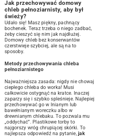
Jak przechowywać domowy
chleb pełnoziarnisty, aby był
świeży?
Udało się! Masz piękny, pachnący
bochenek. Teraz trzeba o niego zadbać,
żeby cieszyć się nim jak najdłużej.
Domowy chleb bez konserwantów
czerstwieje szybciej, ale są na to
sposoby.
Metody przechowywania chleba
pełnoziarnistego
Najważniejsza zasada: nigdy nie chowaj
ciepłego chleba do worka! Musi
całkowicie ostygnąć na kratce. Inaczej
zaparzy się i szybko spleśnieje. Najlepiej
przechowywać go w lnianym lub
bawełnianym woreczku albo w
drewnianym chlebaku. To pozwala mu
„oddychać”. Plastikowe torby to
najgorszy wróg chrupiącej skórki. To
najlepsza odpowiedź na pytanie,
jak