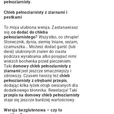
pełnoziarnisty
.
Chleb pełnoziarnisty z ziarnami i
pestkami
To moja ulubiona wersja. Zastanawiasz
się,
co dodać do chleba
pełnoziarnistego
? Wszystko, co chrupie!
Słonecznik, dynia, siemię lniane, sezam,
czarnuszka… Możesz dodać garść (lub
dwie) ulubionych ziaren do ciasta
podczas wyrabiania albo posypać nimi
wierzch bochenka przed pieczeniem.
Taki
domowy chleb pełnoziarnisty z
ziarnami
jest jeszcze smaczniejszy i
zdrowszy. Czasem tworzę też
chleb
pełnoziarnisty z otrębami przepis
,
dodając kilka łyżek otrąb owsianych dla
dodatkowego błonnika. Rewelacja! Taki
przepis na domowy chleb pełnoziarnisty
staje się jeszcze bardziej wartościowy.
Wersja bezglutenowa – czy to