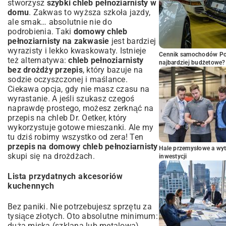
stworzysz
szybki chleb pełnoziarnisty w
domu
. Zakwas to wyższa szkoła jazdy,
ale smak… absolutnie nie do
podrobienia. Taki
domowy chleb
pełnoziarnisty na zakwasie
jest bardziej
wyrazisty i lekko kwaskowaty. Istnieje
Cennik samochodów Por
też alternatywa:
chleb pełnoziarnisty
najbardziej budżetowe?
bez drożdży przepis
, który bazuje na
sodzie oczyszczonej i maślance.
Ciekawa opcja, gdy nie masz czasu na
wyrastanie. A jeśli szukasz czegoś
naprawdę prostego, możesz zerknąć na
przepis na chleb Dr. Oetker
, który
wykorzystuje gotowe mieszanki. Ale my
tu dziś robimy wszystko od zera! Ten
przepis na domowy chleb pełnoziarnisty
Hale przemysłowe a wyt
skupi się na drożdżach.
inwestycji
Lista przydatnych akcesoriów
kuchennych
Bez paniki. Nie potrzebujesz sprzętu za
tysiące złotych. Oto absolutne minimum:
duża miska (szklana lub metalowa),