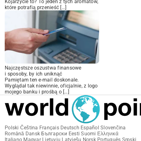
Kojarzycie to? To jeden z tych aromatów,
które potrafią przenieść […]
Najczęstsze oszustwa finansowe
i sposoby, by ich uniknąć
Pamiętam ten e-mail doskonale.
Wyglądał tak niewinnie, oficjalnie, z logo
mojego banku i prośbą o […]
Polski
Čeština
Français
Deutsch
Español
Slovenčina
Română
Dansk
Български
Eesti
Suomi
Ελληνικά
Italiano
Magyar
Lietuvių
Latviešu
Norsk
Português
Srpski