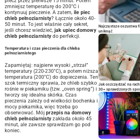
piecz przez pierwsze 15 minut. Potem
zmniejsz temperaturę do 200°C i
kontynuuj pieczenie. A zatem,
ile piec
chleb pełnoziarnisty
? Łącznie około 40-
50 minut. To jest właśnie cały sekret,
Najczęstsze oszustwa f
jeśli chcesz wiedzieć,
jak upiec domowy
uniknąć
chleb pełnoziarnisty
do perfekcji.
Temperatura i czas pieczenia dla chleba
pełnoziarnistego
Zapamiętaj: najpierw wysoki „strzał”
temperatury (220-230°C), a potem niższa
temperatura (200°C) do dopieczenia. Ten
szok termiczny sprawia, że chleb szybko
Jak oszczędzać na rac
rośnie w piekarniku (tzw. „oven spring”) i
30+ sprawdzonych sp
tworzy się idealna skórka. Czas
pieczenia zależy od wielkości bochenka i
mocy piekarnika, więc trzeba go
obserwować. Mój
przepis na domowy
chleb pełnoziarnisty
zakłada około 45
minut, ale zawsze sprawdzam go pod
koniec.