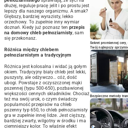
pełnoziarnistego
sprawiają, że syci na
dłużej, reguluje pracę jelit i po prostu jest
lepszy dla naszego organizmu. A smak?
Głębszy, bardziej wyrazisty, lekko
orzechowy. To zupełnie inny wymiar
doznań. Kiedy już poznasz ten
przepis
na domowy chleb pełnoziarnisty
, sam
się przekonasz.
Sekret promiennej cery,
Twój najlepszy sprzymi
Różnica między chlebem
pełnoziarnistym a tradycyjnym
Różnica jest kolosalna i widać ją gołym
okiem. Tradycyjny biały chleb jest lekki,
puszysty, ale odżywczo… cóż, dość
ubogi. Powstaje z oczyszczonej mąki
pszennej (typu 500-650), pozbawionej
większości cennych składników. Chociaż
Bezpieczne metody trans
też ma swój urok, o czym świadczy
popularność przepisów na
chleb
pszenny typ 650
, to chleb pełnoziarnisty
gra w zupełnie innej lidze. Jest cięższy,
bardziej zwarty, wilgotny w środku i ma
ciemniejszy kolor. To właśnie efekt