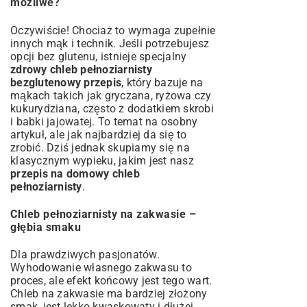
możliwe?
Oczywiście! Chociaż to wymaga zupełnie
innych mąk i technik. Jeśli potrzebujesz
opcji bez glutenu, istnieje specjalny
zdrowy chleb pełnoziarnisty
bezglutenowy przepis
, który bazuje na
mąkach takich jak gryczana, ryżowa czy
kukurydziana, często z dodatkiem skrobi
i babki jajowatej. To temat na osobny
artykuł, ale jak najbardziej da się to
zrobić. Dziś jednak skupiamy się na
klasycznym wypieku, jakim jest nasz
przepis na domowy chleb
pełnoziarnisty
.
Chleb pełnoziarnisty na zakwasie –
głębia smaku
Dla prawdziwych pasjonatów.
Wyhodowanie własnego zakwasu to
proces, ale efekt końcowy jest tego wart.
Chleb na zakwasie ma bardziej złożony
smak, jest lekko kwaskowaty i dłużej