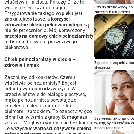
właściwym miejscu. Pokażę Ci, że to
wcale nie jest czarna magia.
Przerzedzone włosy na 
zatrzymać ten proces
Przygotowanie takiego wypieku jest
zaskakująco łatwe, a
korzyści
zdrowotne chleba pełnoziarnistego
są
nie do przecenienia. Mój sprawdzony
przepis na domowy chleb pełnoziarnisty
to brama do świata prawdziwego
piekarstwa.
Chleb pełnoziarnisty w diecie –
Zeppelin – zegarki z l
zdrowie i smak
elegancją
Zacznijmy od konkretów. Czemu
właściwie pełnoziarnisty? Bo jest
petardą wartości odżywczych. W
przeciwieństwie do białego pieczywa,
mąka pełnoziarnista powstaje ze
zmielenia całego ziarna – z łuską,
bielmem i zarodkiem. To oznacza więcej
błonnika, witamin z grupy B, magnezu,
Czy wiesz, jak prawidł
żelaza… Mógłbym wymieniać bez końca.
twarzy, by cieszyć się 
Te wszystkie
wartości odżywcze chleba
niedoskonałości?