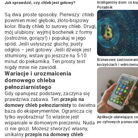
Inteligentny dom: co k
Jak sprawdzić, czy chleb jest gotowy?
Poradnik
Są dwa proste sposoby. Pierwszy: chleb
powinien mieć głęboki, złoto-brązowy
kolor. Blady chleb to surowy chleb. Drugi,
mój ulubiony: wyjmij bochenek z formy
(ostrożnie, gorący!) i popukaj w jego
spód. Jeśli usłyszysz głuchy, pusty
odgłos – jest gotowy. Jeśli dźwięk jest
stłumiony, wstaw go jeszcze na 5-10
Biznesowe zastosowani
minut do piekarnika. Ten prosty test
korzyściach i wdrożeni
nigdy mnie nie zawiódł.
Wariacje i urozmaicenia
domowego chleba
pełnoziarnistego
Gdy opanujesz podstawy, zaczyna się
prawdziwa zabawa. Ten
przepis na
domowy chleb pełnoziarnisty
to świetna
baza do eksperymentów. Ogranicza cię
tylko wyobraźnia! To właśnie jest
Aplikacje ułatwiające c
po cyfrowych pomocni
wspaniałe w domowym pieczeniu. Nuda
ci nie grozi. Możesz stworzyć własny,
unikalny
przepis na domowy chleb