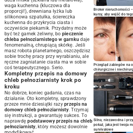
waga kuchenna (kluczowa dla
Broker nieruchomości – 
proporcji!), drewniana łyżka lub
kursy, aby wejść do teg
silikonowa szpatułka, ściereczka
kuchenna do przykrycia ciasta i
oczywiście piekarnik. Przydatny może
być też garnek żeliwny, bo
pieczenie
chleba pełnoziarnistego w garnku
daje
fenomenalną, chrupiącą skórkę. Jeśli
masz robota planetarnego, oszczędzisz
sobie trochę pracy przy wyrabianiu, ale
ręczne zagniatanie ciasta ma w sobie
Przegląd zabiegów na 
coś terapeutycznego. Serio.
chirurgiczne i niechirur
Kompletny przepis na domowy
chleb pełnoziarnisty krok po
kroku
No dobrze, koniec gadania, czas na
działanie. Oto kompletny, sprawdzony
przeze mnie dziesiątki razy
przepis na
domowy chleb pełnoziarnisty
. Trzymaj
się instrukcji, a gwarantuję sukces. To
Silna, niezawodna i pr
naprawdę
podstawowy przepis na chleb
pokaż, jaka jest twoja 
pełnoziarnisty
, który możesz dowolnie
survivalowe
modyfikować.