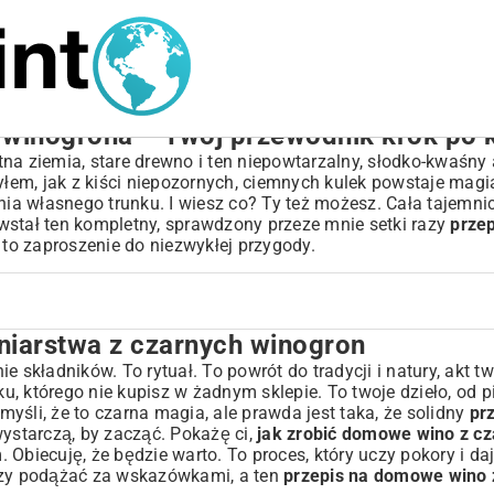
 winogrona – Twój przewodnik krok po 
na ziemia, stare drewno i ten niepowtarzalny, słodko-kwaśny
em, jak z kiści niepozornych, ciemnych kulek powstaje magia
nia własnego trunku. I wiesz co? Ty też możesz. Cała tajemni
wstał ten kompletny, sprawdzony przeze mnie setki razy
prze
a, to zaproszenie do niezwykłej przygody.
niarstwa z czarnych winogron
 winogron
 składników. To rytuał. To powrót do tradycji i natury, akt tw
, którego nie kupisz w żadnym sklepie. To twoje dzieło, od p
 myśli, że to czarna magia, ale prawda jest taka, że solidny
pr
ystarczą, by zacząć. Pokażę ci,
jak zrobić domowe wino z c
. Obiecuję, że będzie warto. To proces, który uczy pokory i d
nogron
rczy podążać za wskazówkami, a ten
przepis na domowe wino 