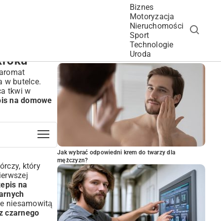
Biznes
Motoryzacja
Nieruchomości
Sport
Technologie
POPULARNE ARTYKUŁY
Uroda
kroku
 aromat
 w butelce.
ca tkwi w
pis na domowe
Jak wybrać odpowiedni krem do twarzy dla
mężczyzn?
órczy, który
ierwszej
zepis na
zarnych
aje niesamowitą
z czarnego