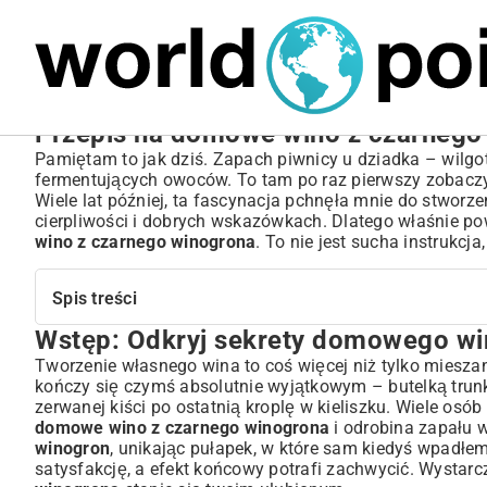
MARIUSZ ŁAMAGA
05.10.2025
BIZNES
Przepis na domowe wino z czarnego
Pamiętam to jak dziś. Zapach piwnicy u dziadka – wilgot
fermentujących owoców. To tam po raz pierwszy zobaczył
Wiele lat później, ta fascynacja pchnęła mnie do stworze
cierpliwości i dobrych wskazówkach. Dlatego właśnie po
wino z czarnego winogrona
. To nie jest sucha instrukcj
Spis treści
Wstęp: Odkryj sekrety domowego wi
Wstęp: Odkryj sekrety domowego winiarstwa z czarnych
Niezbędne składniki i sprzęt do produkcji wina
Tworzenie własnego wina to coś więcej niż tylko mieszanie
kończy się czymś absolutnie wyjątkowym – butelką trunku
Jakie winogrona wybrać na domowe wino?
zerwanej kiści po ostatnią kroplę w kieliszku. Wiele osób
Lista niezbędnego sprzętu winiarskiego
domowe wino z czarnego winogrona
i odrobina zapału w
Dodatkowe składniki dla idealnego bukietu
winogron
, unikając pułapek, w które sam kiedyś wpadłem
Krok po kroku: Kompletny przepis na wino z czarnych wi
satysfakcję, a efekt końcowy potrafi zachwycić. Wysta