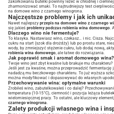
zakorkowaniu butelki powinny leżeć w chłodnej i ciemnej
zharmonizować smaki. To najtrudniejszy test cierpliwośc
na domowe wino z czarnego winogrona.
Najczęstsze problemy i jak ich unika
Nawet najlepszy
przepis na domowe wino z czarnego w
się jakieś
problemy podczas robienia wina domowego
. 
Dlaczego wino nie fermentuje?
To klasyka. Nastawiasz wino, czekasz… i nic. Cisza. Najc
cukru na start (szok dla drożdży) lub po prostu stare, ni
wody, by zmniejszyć stężenie cukru, lub dodaj nową, ak
robienia wina domowego
, ale łatwe do rozwiązania.
Jak poprawić smak i aromat domowego wina?
Twoje wino jest zbyt kwaśne lub brakuje mu charakteru
Jeśli jest za kwaśne, można przeprowadzić fermentację 
nadadzą mu beczkowego charakteru. To już wyższa szkoł
można modyfikować i dopasowywać do własnych upodoba
Przechowywanie wina: optymalne warunki
Zrobiłeś wino, zabutelkowałeś i co dalej? Przechowywanie
temperatura (10-15°C), ciemność i pozycja leżąca butele
wielomiesięcznej pracy. To ostatni, ale kluczowy elemen
czarnego winogrona
.
Zalety produkcji własnego wina i ins