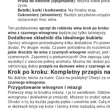
Prasa do owoców (opcjonalnie)
: Można sobie porad
życie.
Butelki, korki i korkownica
: Na finalny etap.
Cukromierz (winomierz)
: Bardzo przydatne urządz
oszacować moc wina.
Ten podstawowy
sprzęt do robienia wina krok po kroku
wino z czarnego winogrona
będzie już tylko łatwiejszy.
Dodatkowe składniki dla idealnego bukietu
Oprócz winogron potrzebujemy kilku dodatków. Po pierws
dodać. Po drugie: woda. Czasem potrzebna do rozcieńcze
jakie drożdże do wina z czarnych winogron
wybrać, jest
czerwonych. Zapomnij o piekarniczych! One zepsują cały 
wydobyć z owoców pełnię aromatu. Można też dodać pożywk
odróżniają dobry
przepis na domowe wino z czarnego w
Krok po kroku: Kompletny przepis n
No dobrze, teoria za nami. Czas na praktykę! Chwyć za 
czarnego winogrona
.
Przygotowanie winogron i miazgi
Pierwszy etap to brudna robota. I ja to uwielbiam. Oddz
winogrona i dokładnie je zmiażdż. Możesz to zrobić ręka
Chodzi o to, by każda jagoda pękła i uwolniła sok. Całą
w skórkach kryje się kolor i taniny, które nadadzą winu