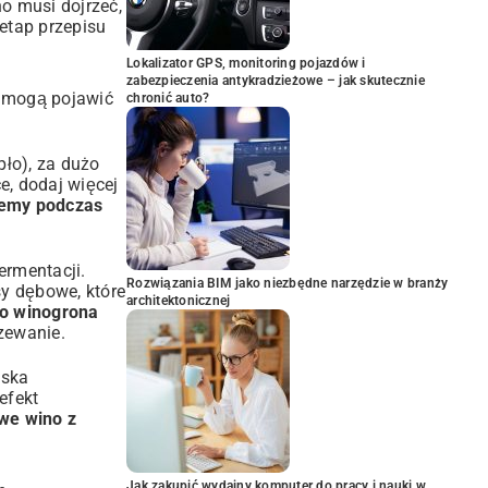
no musi dojrzeć,
 etap przepisu
Lokalizator GPS, monitoring pojazdów i
zabezpieczenia antykradzieżowe – jak skutecznie
e mogą pojawić
chronić auto?
pło), za dużo
e, dodaj więcej
lemy podczas
ermentacji.
Rozwiązania BIM jako niezbędne narzędzie w branży
sy dębowe, które
architektonicznej
go winogrona
zewanie.
iska
efekt
we wino z
Jak zakupić wydajny komputer do pracy i nauki w