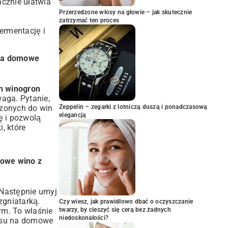
acznie ułatwia
Przerzedzone włosy na głowie – jak skutecznie
zatrzymać ten proces
ermentację i
 na domowe
ch winogron
aga. Pytanie,
czonych do win
Zeppelin – zegarki z lotniczą duszą i ponadczasową
elegancją
ę i pozwolą
, które
owe wino z
. Następnie umyj
zgniatarką.
Czy wiesz, jak prawidłowo dbać o oczyszczanie
ym. To właśnie
twarzy, by cieszyć się cerą bez żadnych
niedoskonałości?
pisu na domowe