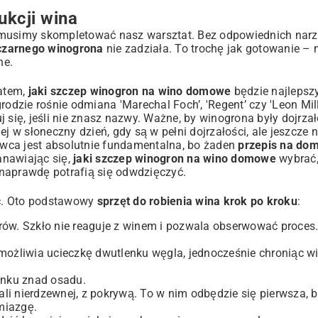
ukcji wina
 musimy skompletować nasz warsztat. Bez odpowiednich narz
czarnego winogrona
nie zadziała. To trochę jak gotowanie –
ne.
atem,
jaki szczep winogron na wino domowe
będzie najlepsz
odzie rośnie odmiana 'Marechal Foch’, 'Regent’ czy 'Leon Mill
 się, jeśli nie znasz nazwy. Ważne, by winogrona były dojrzał
j w słoneczny dzień, gdy są w pełni dojrzałości, ale jeszcze ni
wca jest absolutnie fundamentalna, bo żaden
przepis na do
anawiając się,
jaki szczep winogron na wino domowe
wybrać,
 naprawdę potrafią się odwdzięczyć.
mieć. Oto podstawowy
sprzęt do robienia wina krok po kroku
:
em
trów. Szkło nie reaguje z winem i pozwala obserwować proces.
możliwia ucieczkę dwutlenku węgla, jednocześnie chroniąc w
unku znad osadu.
tali nierdzewnej, z pokrywą. To w nim odbędzie się pierwsza, 
miazgę.