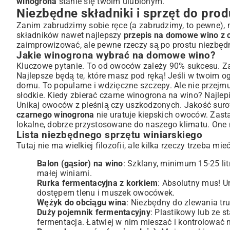
winogrona
stanie się twoim ulubionym.
Przygotowanie winogron i miazgi
Niezbędne składniki i sprzęt do prod
Fermentacja alkoholowa: Pierwszy etap
Zanim zabrudzimy sobie ręce (a zabrudzimy, to pewne),
Zlanie wina i dalsza fermentacja
składników nawet najlepszy
przepis na domowe wino z 
Klarowanie i stabilizacja wina
zaimprowizować, ale pewne rzeczy są po prostu niezbęd
Butelkowanie i dojrzewanie: Sztuka cierpliwości
Jakie winogrona wybrać na domowe wino?
Najczęstsze problemy i jak ich unikać
Kluczowe pytanie. To od owoców zależy 90% sukcesu. Z
Dlaczego wino nie fermentuje?
Najlepsze będą te, które masz pod ręką! Jeśli w twoim ogr
domu. To popularne i wdzięczne szczepy. Ale nie przejmuj
Jak poprawić smak i aromat domowego wina?
słodkie. Kiedy zbierać czarne winogrona na wino? Najlepie
Przechowywanie wina: optymalne warunki
Unikaj owoców z pleśnią czy uszkodzonych. Jakość suro
Zalety produkcji własnego wina i inspiracje
czarnego winogrona
nie uratuje kiepskich owoców. Zast
Zdrowotne aspekty wina z czarnych winogron
lokalne, dobrze przystosowane do naszego klimatu. One
Lista niezbędnego sprzętu winiarskiego
Pomysły na wykorzystanie wytłoków po winie
Tutaj nie ma wielkiej filozofii, ale kilka rzeczy trzeba 
Podsumowanie: Ciesz się własnym, wyjątkowym trunki
Balon (gąsior) na wino
: Szklany, minimum 15-25 li
małej winiarni.
Rurka fermentacyjna z korkiem
: Absolutny mus! U
dostępem tlenu i muszek owocówek.
Wężyk do obciągu wina
: Niezbędny do zlewania tr
Duży pojemnik fermentacyjny
: Plastikowy lub ze s
fermentacja. Łatwiej w nim mieszać i kontrolować 