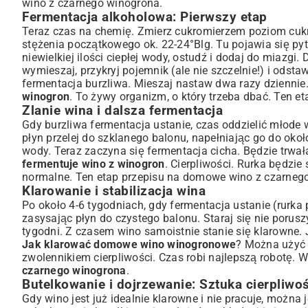
wino z czarnego winogrona.
Fermentacja alkoholowa: Pierwszy etap
Teraz czas na chemię. Zmierz cukromierzem poziom cuk
stężenia początkowego ok. 22-24°Blg. Tu pojawia się py
niewielkiej ilości ciepłej wody, ostudź i dodaj do miazg
wymieszaj, przykryj pojemnik (ale nie szczelnie!) i odst
fermentacja burzliwa. Mieszaj nastaw dwa razy dziennie.
winogron
. To żywy organizm, o który trzeba dbać. Ten eta
Zlanie wina i dalsza fermentacja
Gdy burzliwa fermentacja ustanie, czas oddzielić młode 
płyn przelej do szklanego balonu, napełniając go do około
wody. Teraz zaczyna się fermentacja cicha. Będzie trwała
fermentuje wino z winogron
. Cierpliwości. Rurka będzie
normalne. Ten etap przepisu na domowe wino z czarne
Klarowanie i stabilizacja wina
Po około 4-6 tygodniach, gdy fermentacja ustanie (rurka
zasysając płyn do czystego balonu. Staraj się nie porusz
tygodni. Z czasem wino samoistnie stanie się klarowne.
Jak klarować domowe wino winogronowe
? Można użyć ś
zwolennikiem cierpliwości. Czas robi najlepszą robotę. W
czarnego winogrona
.
Butelkowanie i dojrzewanie: Sztuka cierpliwo
Gdy wino jest już idealnie klarowne i nie pracuje, można