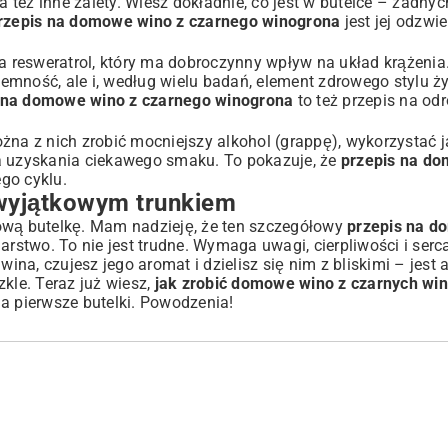
też inne zalety. Wiesz dokładnie, co jest w butelce – żadnyc
rzepis na domowe wino z czarnego winogrona
jest jej odzwi
 resweratrol, który ma dobroczynny wpływ na układ krążeni
mność, ale i, według wielu badań, element zdrowego stylu ży
 na domowe wino z czarnego winogrona
to też przepis na od
żna z nich zrobić mocniejszy alkohol (grappę), wykorzystać j
la uzyskania ciekawego smaku. To pokazuje, że
przepis na do
go cyklu.
wyjątkowym trunkiem
tową butelkę. Mam nadzieję, że ten szczegółowy
przepis na d
stwo. To nie jest trudne. Wymaga uwagi, cierpliwości i serca
a, czujesz jego aromat i dzielisz się nim z bliskimi – jest 
kle. Teraz już wiesz,
jak zrobić domowe wino z czarnych wi
a pierwsze butelki. Powodzenia!