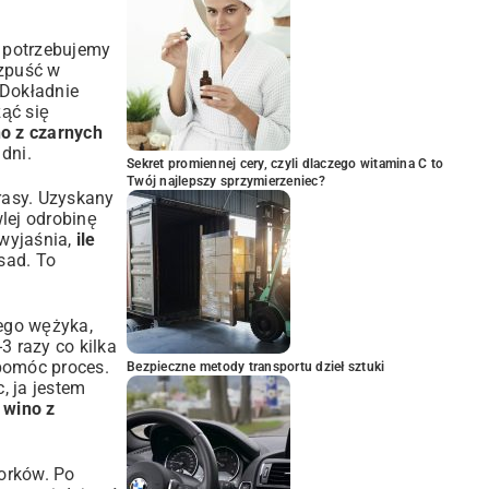
 potrzebujemy
ozpuść w
 Dokładnie
ząć się
o z czarnych
 dni.
Sekret promiennej cery, czyli dlaczego witamina C to
Twój najlepszy sprzymierzeniec?
prasy. Uzyskany
wlej odrobinę
 wyjaśnia,
ile
osad. To
tego wężyka,
3 razy co kilka
spomóc proces.
Bezpieczne metody transportu dzieł sztuki
, ja jestem
 wino z
korków. Po