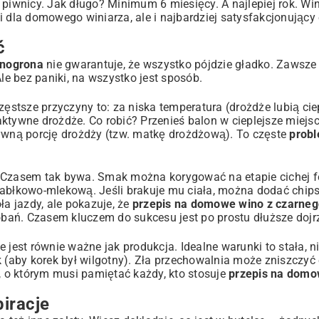
 piwnicy. Jak długo? Minimum 6 miesięcy. A najlepiej rok. Wi
i dla domowego winiarza, ale i najbardziej satysfakcjonujący
ć
inogrona
nie gwarantuje, że wszystko pójdzie gładko. Zawsz
Ale bez paniki, na wszystko jest sposób.
zęstsze przyczyny to: za niska temperatura (drożdże lubią cie
eaktywne drożdże. Co robić? Przenieś balon w cieplejsze miejsc
tywną porcję drożdży (tzw. matkę drożdżową). To częste
prob
? Czasem tak bywa. Smak można korygować na etapie cichej f
jabłkowo-mlekową. Jeśli brakuje mu ciała, można dodać chip
a jazdy, ale pokazuje, że
przepis na domowe wino z czarne
ń. Czasem kluczem do sukcesu jest po prostu dłuższe dojr
 jest równie ważne jak produkcja. Idealne warunki to stała, n
k (aby korek był wilgotny). Zła przechowalnia może zniszczyć 
t, o którym musi pamiętać każdy, kto stosuje
przepis na domo
piracje