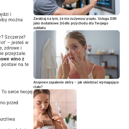
ędzi i
Zarabiaj na tym, że nie zużywasz prądu. Usługa DSR
 niby można
jako dodatkowe źródło przychodu dla Twojego
zakładu
y? Szczerze?
ot’ – jesteś w
e, zdrowe i
e przejrzałe.
mowe wino z
 postaw na te
Atopowe zapalenie skóry – jak okiełznać wymagające
ciało?
 To serce twojej
ino przed
burzliwa