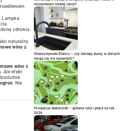
h
stosunkowo niskiej cenie?
erciedleniem.
a. Lampka
cia.
robinę zdrowia.
ako naturalny
mowe wino z
Zlewozmywaki Blanco – czy istnieją domy, w których
mogą się nie sprawdzić?
omowe wino z
. Ale efekt
absolutnie
nogron
. Nie
Produkcja elektroniki – główne cele i plany na rok
2026