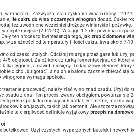
ru w moszczu. Zazwyczaj dla uzyskania wina o mocy 12-14%
tanie,
ile cukru do wina z czarnych winogron
dodać. Cukier r
i. Dodaj też uwodnione wcześniej drożdże winiarskie i pożywkę.
aw w ciepłe miejsce (20-25°C). W ciągu 1-2 dni powinna rozpoc
 Cały ten proces to kwintesencja tego,
jak zrobić domowe win
p, w zależności od temperatury i ilości cukru, trwa około 7-10
wino od części stałych. Odciśnij miazgę przez gazę lub użyj 
 4/5 objętości. Załóż korek z rurką fermentacyjną, do której 
 kilka tygodni, a nawet miesięcy. To kluczowy element, który
 sobie cicho „bulgotać”, a na dnie balonu zacznie zbierać się 
go winogrona wymaga spokoju.
 przestanie pracować), należy zlać wino znad osadu. Użyj do 
yć osadu z dna. Ten proces, zwany obciągiem, powtarza się 2-
 Jeśli jednak po kilku miesiącach nadal jest mętne, można w
rodków klarujących, takich jak bentonit. Ale szczerze mówiąc
łaśnie ta cierpliwość definiuje wyjątkowy
przepis na domowe
ści
 je butelkować. Użyj czystych, wyparzonych butelek i nowych 