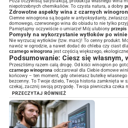
Poza oczywistą satysfakcją, produkcja własnego wina ma 
niepotrzebnych chemikaliów. To czysta natura, a dobry
p
Zdrowotne aspekty wina z czarnych winogron
Ciemne winogrona są bogate w antyoksydanty, zwłaszcza
domowego, czerwonego wina do obiadu to nie tylko przyje
Pamiętajmy oczywiście o umiarze! Mój ulubiony
przepis
Pomysły na wykorzystanie wytłoków po winie
Nie wyrzucaj wytłoków (tzw. marc)! To cenny produkt. Mo
nawóz w ogrodzie, a nawet dodać do chleba czy ciast d
czarnego winogrona
jest częścią większego, ekologiczne
Podsumowanie: Ciesz się własnym, 
Przeszliśmy razem całą drogę. Od kiści winogron po go
czarnego winogrona
odczarował dla Ciebie domowe winiar
końcowy – ten moment, gdy otwierasz butelkę własnego win
bezcenny. To Twoje dzieło, Twoja historia zamknięta w sz
czekaj, zacznij swoją przygodę. Twoja piwniczka czeka n
PRZECZYTAJ RÓWNIEŻ