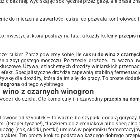
zić bez niej, wyciskając sok ręcznie przez gazę, ale prasa zn
enie do mierzenia zawartości cukru, co pozwala kontrolować f
to inwestycja, która posłuży na lata, a każdy kolejny
przepis
ze: cukier. Zaraz powiemy sobie,
ile cukru do wina z czarny
nia zbyt gęstego moszczu. Po trzecie: drożdże. I tu ważna uw
 kluczowe. Używaj szlachetnych drożdży winiarskich przezna
efekt. Specjalistyczne drożdże zapewnią stabilną fermentacj
ę dla drożdży, która da im siłę do pracy. To proste dodatki
inogrona
od tego wybitnego.
a wino z czarnych winogron
owoce i do dzieła. Oto kompletny i niezawodny
przepis na dom
iel owoce od szypułek – to ważne, bo szypułki dodają goryczy
mi (terapeutyczne!), tłuczkiem do ziemniaków albo specjalną 
 miazgę (sok, skórki, pestki) umieść w pojemniku fermentacyjn
 charakter. Ten prosty krok to podstawa każdego dobrego prze