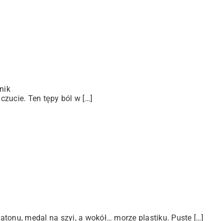
nik
zucie. Ten tępy ból w […]
tonu, medal na szyi, a wokół… morze plastiku. Puste […]