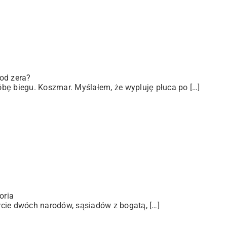
od zera?
bę biegu. Koszmar. Myślałem, że wypluję płuca po […]
oria
arcie dwóch narodów, sąsiadów z bogatą, […]