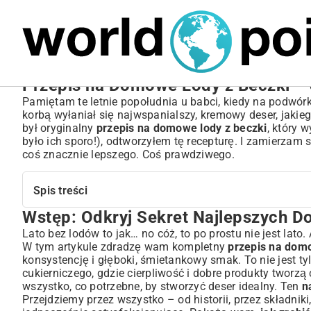
MARIUSZ ŁAMAGA
04.10.2025
SPORT
Przepis na Domowe Lody z Beczki – S
Pamiętam te letnie popołudnia u babci, kiedy na podwórk
korbą wyłaniał się najwspanialszy, kremowy deser, jakieg
był oryginalny
przepis na domowe lody z beczki
, który 
było ich sporo!), odtworzyłem tę recepturę. I zamierzam
coś znacznie lepszego. Coś prawdziwego.
Spis treści
Wstęp: Odkryj Sekret Najlepszych
Wstęp: Odkryj Sekret Najlepszych Domowych Lodów
Czym Są Lody „Z Beczki” i Dlaczego Warto Je Zrobić?
Lato bez lodów to jak… no cóż, to po prostu nie jest lat
W tym artykule zdradzę wam kompletny
przepis na domo
Krótka Historia Tradycyjnych Lodów
konsystencję i głęboki, śmietankowy smak. To nie jest ty
Zalety Przygotowania Lodów w Ten Sposób
cukierniczego, gdzie cierpliwość i dobre produkty tworzą
Składniki na Idealne Lody z Beczki – Co Będzie Potrzeb
wszystko, co potrzebne, by stworzyć deser idealny. Ten
n
Podstawowe Składniki Masy Lodowej
Przejdziemy przez wszystko – od historii, przez składniki