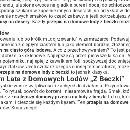
blenduj ulubione owoce na gładkie puree i dodaj do schłodzon
iracji szukam w zupełnie innych deserach, na przykład w del
wanie nowych smaków to część zabawy, a jeśli potrzebujesz 
isy na desery
. Każdy
przepis na domowe lody z beczki
moż
dów
towaniu lub po krótkim „dojrzewaniu” w zamrażarce. Podawaj
e ich z ciepłym ciastem lub jako element bardziej złożoneg
m na ciasto góra lodowa
. A co z przechowywaniem? To jest p
 dobrze jak sklepowe. Najlepsze są przez pierwsze kilka dni. 
pojemniku, najlepiej z kawałkiem folii spożywczej dociśnięt
ryształków. Jeśli szukasz czegoś o innej temperaturze, może 
przepis na domowe lody z beczki
to jednak klasyka.
m Lata z Domowych Lodów „Z Beczki”
stkie wasze wątpliwości i zachęcił do działania. Przygotowa
. To rytuał, powrót do korzeni i niesamowita frajda. Smak, któ
cie, że
najlepszy domowy przepis na lody z beczki
to ten, któ
akami i cieszcie się każdym kęsem. Ten
przepis na domowe 
lodów. Smacznego!