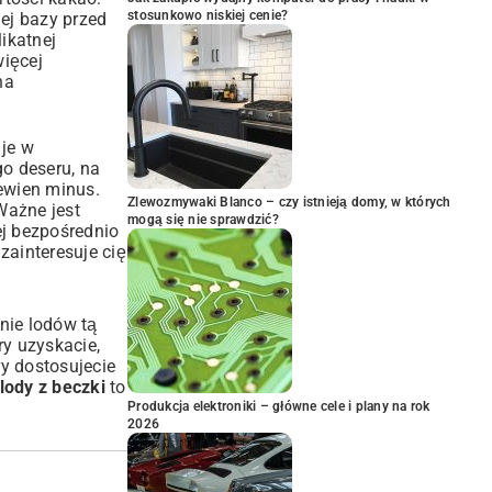
stosunkowo niskiej cenie?
ej bazy przed
ikatnej
więcej
na
 je w
o deseru, na
ewien minus.
Zlewozmywaki Blanco – czy istnieją domy, w których
Ważne jest
mogą się nie sprawdzić?
ej bezpośrednio
zainteresuje cię
nie lodów tą
ry uzyskacie,
ry dostosujecie
lody z beczki
to
Produkcja elektroniki – główne cele i plany na rok
2026