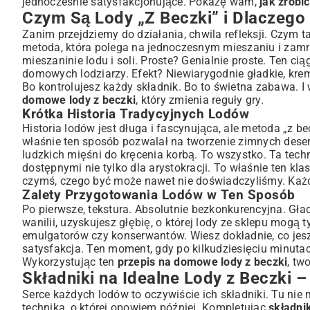
jednocześnie satysfakcjonujące. Pokażę wam,
jak zrobi
Wybór Soli i Lodu do Chłodzenia
Czym Są Lody „Z Beczki” i Dlaczego
Niezbędny Sprzęt: Jaką „Beczkę” Wybrać i Czego Potrze
Zanim przejdziemy do działania, chwila refleksji. Czym t
Rodzaje Maszynek do Lodów „Z Beczki” (ręczne i elektryczne)
metoda, która polega na jednoczesnym mieszaniu i zamra
Inne Akcesoria Ułatwiające Przygotowanie
mieszaninie lodu i soli. Proste? Genialnie proste. Ten ci
Przepis na Domowe Lody z Beczki – Krok po Kroku
domowych lodziarzy. Efekt? Niewiarygodnie gładkie, kr
Przygotowanie Masy Lodowej
Bo kontrolujesz każdy składnik. Bo to świetna zabawa. I 
domowe lody z beczki
, który zmienia reguły gry.
Proces Mrożenia w Beczce
Krótka Historia Tradycyjnych Lodów
Kiedy Lody Są Gotowe?
Historia lodów jest długa i fascynująca, ale metoda „z b
Sekrety Idealnych Lodów: Wskazówki i Triki Mistrzów
właśnie ten sposób pozwalał na tworzenie zimnych deser
Jak Uniknąć Krystalizacji?
ludzkich mięśni do kręcenia korbą. To wszystko. Ta tech
Dodatkowe Smaki i Wariacje
dostępnymi nie tylko dla arystokracji. To właśnie ten kl
czymś, czego być może nawet nie doświadczyliśmy. Ka
Serwowanie i Przechowywanie Domowych Lodów
Zalety Przygotowania Lodów w Ten Sposób
Podsumowanie: Delektuj Się Smakiem Lata z Domowych
Po pierwsze, tekstura. Absolutnie bezkonkurencyjna. Gła
wanilii, uzyskujesz głębię, o której lody ze sklepu mogą
emulgatorów czy konserwantów. Wiesz dokładnie, co jesz.
satysfakcja. Ten moment, gdy po kilkudziesięciu minutac
Wykorzystując ten
przepis na domowe lody z beczki
, tw
Składniki na Idealne Lody z Beczki 
Serce każdych lodów to oczywiście ich składniki. Tu ni
technika, o której opowiem później. Kompletując
składnik