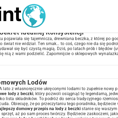
ekret Idealnej Konsystencji
u pojawiała się tajemnicza, drewniana beczka, z której po go
o świat nie widział. Ten smak… to coś, czego nie da się podro
wydawał się być czystą magią. Dziś, po latach prób i błędów (u
 się nią z wami podzielić. Zapomnijcie o sklepowych wynalaz
 Domowych Lodów
o. A lato z własnoręcznie ukręconymi lodami to zupełnie nowy
we lody z beczki
, który pozwoli osiągnąć tę legendarną, jed
lko lista składników. To podróż do serca tradycyjnego rzemios
 cuda. Obiecuję, że po przeczytaniu tego poradnika, będziecie
ne?
ajlepszy domowy przepis na lody z beczki
stanie się waszym
, sprzęt, aż po sam proces twórczy. Będziecie zaskoczeni, jakie