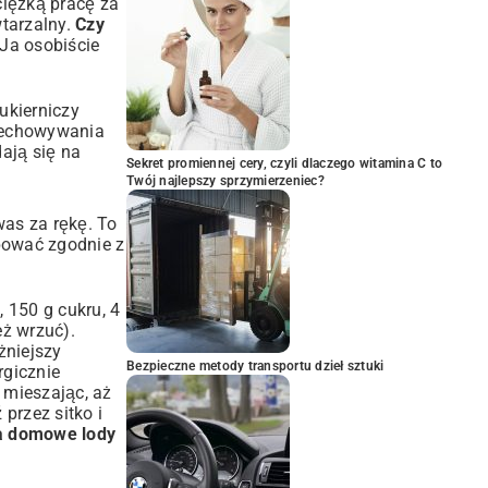
 ciężką pracę za
wtarzalny.
Czy
 Ja osobiście
ukierniczy
rzechowywania
ają się na
Sekret promiennej cery, czyli dlaczego witamina C to
Twój najlepszy sprzymierzeniec?
was za rękę. To
ępować zgodnie z
 150 g cukru, 4
eż wrzuć).
żniejszy
Bezpieczne metody transportu dzieł sztuki
rgicznie
 mieszając, aż
przez sitko i
a domowe lody