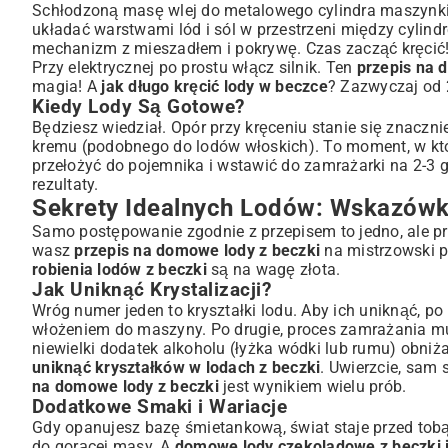
Schłodzoną masę wlej do metalowego cylindra maszynki (
układać warstwami lód i sól w przestrzeni między cylindr
mechanizm z mieszadłem i pokrywę. Czas zacząć kręcić! 
Przy elektrycznej po prostu włącz silnik. Ten
przepis na 
magia! A
jak długo kręcić lody w beczce
? Zazwyczaj od 
Kiedy Lody Są Gotowe?
Będziesz wiedział. Opór przy kręceniu stanie się znaczni
kremu (podobnego do lodów włoskich). To moment, w któr
przełożyć do pojemnika i wstawić do zamrażarki na 2-3 g
rezultaty.
Sekrety Idealnych Lodów: Wskazówki 
Samo postępowanie zgodnie z przepisem to jedno, ale pr
wasz
przepis na domowe lody z beczki
na mistrzowski po
robienia lodów z beczki
są na wagę złota.
Jak Uniknąć Krystalizacji?
Wróg numer jeden to kryształki lodu. Aby ich uniknąć, p
włożeniem do maszyny. Po drugie, proces zamrażania musi 
niewielki dodatek alkoholu (łyżka wódki lub rumu) obniż
uniknąć kryształków w lodach z beczki
. Uwierzcie, sam
na domowe lody z beczki
jest wynikiem wielu prób.
Dodatkowe Smaki i Wariacje
Gdy opanujesz bazę śmietankową, świat staje przed tob
do gorącej masy. A
domowe lody czekoladowe z beczki j