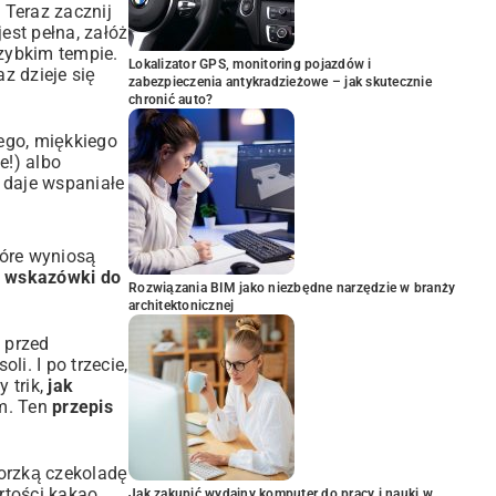
 Teraz zacznij
est pełna, załóż
zybkim tempie.
Lokalizator GPS, monitoring pojazdów i
z dzieje się
zabezpieczenia antykradzieżowe – jak skutecznie
chronić auto?
tego, miękkiego
e!) albo
daje wspaniałe
tóre wyniosą
e
wskazówki do
Rozwiązania BIM jako niezbędne narzędzie w branży
architektonicznej
 przed
i. I po trzecie,
 trik,
jak
em. Ten
przepis
orzką czekoladę
rtości kakao.
Jak zakupić wydajny komputer do pracy i nauki w