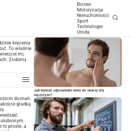
Biznes
Motoryzacja
Nieruchomości
Sport
Technologie
POPULARNE ARTYKUŁY
Uroda
dzinie kręcenia
bić. To właśnie
wierzcie mi,
kach. Zrobimy
Jak wybrać odpowiedni krem do twarzy dla
mężczyzn?
 poziom doznań.
wabiście gładką
ła
 wiedzieć
 ulubionym.
 to proste, a