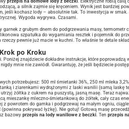
lowy
przepis na domowe lody z beczki
. Elektryczne robią całą
odzącą, a silnik zajmie się kręceniem. Wynik jest bardziej po
 jeśli kochasz lody – absolutnie tak. To inwestycja w smak.
ktrycznej. Wygoda wygrywa. Czasami.
ry garnek z grubym dnem do podgrzewania masy, termometr c
silikonowa szpatułka do wygarniania resztek i pojemnik do p
rzeczy pewnie już macie w kuchni. To właśnie te detale skład
 Krok po Kroku
. Poniżej znajdziecie dokładne instrukcje, które poprowadzą 
y nigdy mnie nie zawiódł. Gwarantuję, że jeśli będziecie post
wych potrzebujesz: 500 ml śmietanki 36%, 250 ml mleka 3,2%,
etanką i ziarenkami wydrążonymi z laski wanilii (samą laskę t
utrzyj żółtka z cukrem na puszystą, jasną masę. Teraz najwa
ącą mieszankę mleczno-śmietankową do żółtek, cały czas ene
elej z powrotem do garnka i podgrzewaj na małym ogniu, ciągle
C (powinna pokrywać łyżkę). Nie gotuj! Gotową masę przecedź 
wasz bazowy
przepis na lody waniliowe z beczki
. Ten
przepis n