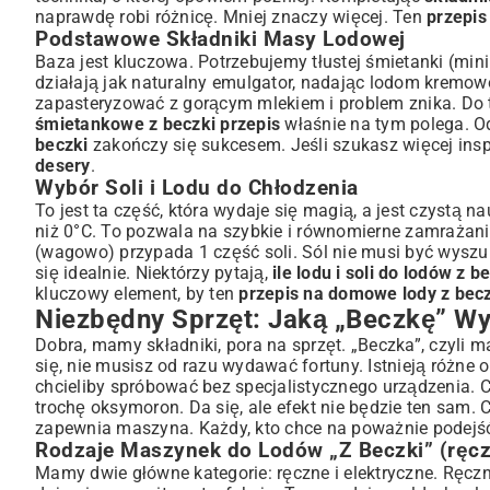
naprawdę robi różnicę. Mniej znaczy więcej. Ten
przepis
Podstawowe Składniki Masy Lodowej
Baza jest kluczowa. Potrzebujemy tłustej śmietanki (minim
działają jak naturalny emulgator, nadając lodom kremowoś
zapasteryzować z gorącym mlekiem i problem znika. Do t
śmietankowe z beczki przepis
właśnie na tym polega. Od
beczki
zakończy się sukcesem. Jeśli szukasz więcej inspi
desery
.
Wybór Soli i Lodu do Chłodzenia
To jest ta część, która wydaje się magią, a jest czystą n
niż 0°C. To pozwala na szybkie i równomierne zamrażani
(wagowo) przypada 1 część soli. Sól nie musi być wyszu
się idealnie. Niektórzy pytają,
ile lodu i soli do lodów z b
kluczowy element, by ten
przepis na domowe lody z bec
Niezbędny Sprzęt: Jaką „Beczkę” Wy
Dobra, mamy składniki, pora na sprzęt. „Beczka”, czyli m
się, nie musisz od razu wydawać fortuny. Istnieją różne o
chcieliby spróbować bez specjalistycznego urządzenia. 
trochę oksymoron. Da się, ale efekt nie będzie ten sam. 
zapewnia maszyna. Każdy, kto chce na poważnie podejść
Rodzaje Maszynek do Lodów „Z Beczki” (ręczn
Mamy dwie główne kategorie: ręczne i elektryczne. Ręczne