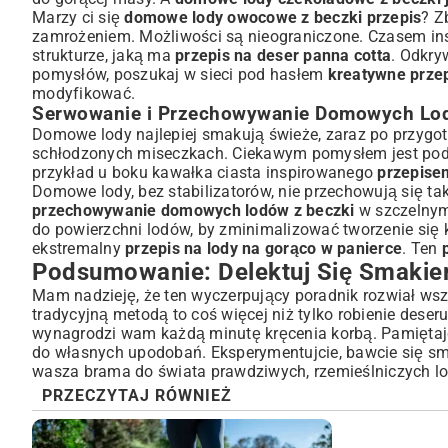
Marzy ci się
domowe lody owocowe z beczki przepis
? Z
zamrożeniem. Możliwości są nieograniczone. Czasem insp
strukturze, jaką ma
przepis na deser panna cotta
. Odkry
pomysłów, poszukaj w sieci pod hasłem
kreatywne przep
modyfikować.
Serwowanie i Przechowywanie Domowych Lo
Domowe lody najlepiej smakują świeże, zaraz po przygo
schłodzonych miseczkach. Ciekawym pomysłem jest podani
przykład u boku kawałka ciasta inspirowanego
przepise
Domowe lody, bez stabilizatorów, nie przechowują się tak
przechowywanie domowych lodów z beczki
w szczelnym 
do powierzchni lodów, by zminimalizować tworzenie się k
ekstremalny
przepis na lody na gorąco w panierce
. Ten
Podsumowanie: Delektuj Się Smakie
Mam nadzieję, że ten wyczerpujący poradnik rozwiał wszy
tradycyjną metodą to coś więcej niż tylko robienie deseru
wynagrodzi wam każdą minutę kręcenia korbą. Pamiętaj
do własnych upodobań. Eksperymentujcie, bawcie się sm
wasza brama do świata prawdziwych, rzemieślniczych 
PRZECZYTAJ RÓWNIEŻ