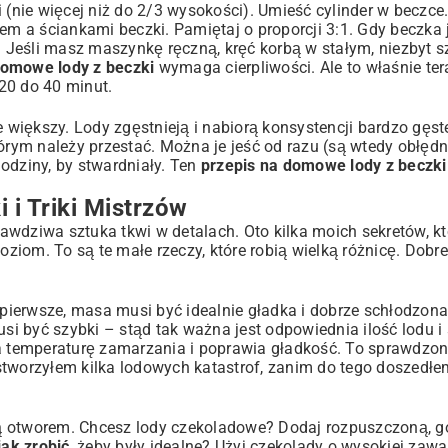
nie więcej niż do 2/3 wysokości). Umieść cylinder w beczce.
em a ściankami beczki. Pamiętaj o proporcji 3:1. Gdy beczka j
Jeśli masz maszynkę ręczną, kręć korbą w stałym, niezbyt s
domowe lody z beczki
wymaga cierpliwości. Ale to właśnie tera
20 do 40 minut.
e większy. Lody zgęstnieją i nabiorą konsystencji bardzo gęs
ym należy przestać. Można je jeść od razu (są wtedy obłędn
odziny, by stwardniały. Ten
przepis na domowe lody z beczki
i Triki Mistrzów
awdziwa sztuka tkwi w detalach. Oto kilka moich sekretów, k
ziom. To są te małe rzeczy, które robią wielką różnicę. Dobr
o pierwsze, masa musi być idealnie gładka i dobrze schłodzona
być szybki – stąd tak ważna jest odpowiednia ilość lodu i sol
a temperaturę zamarzania i poprawia gładkość. To sprawdzony
 stworzyłem kilka lodowych katastrof, zanim do tego doszedł
ą otworem. Chcesz lody czekoladowe? Dodaj rozpuszczoną, g
ak zrobić
, żeby były idealne? Użyj czekolady o wysokiej zawa