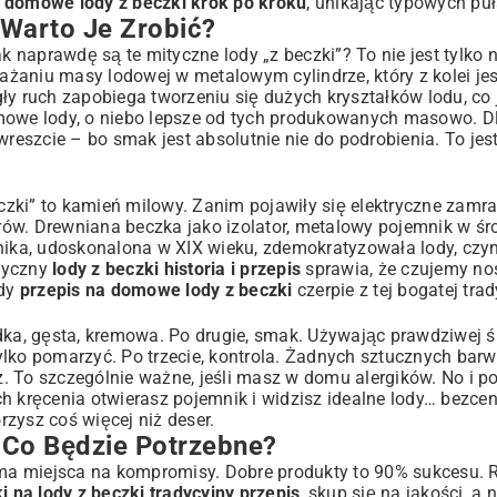
ć domowe lody z beczki krok po kroku
, unikając typowych pu
 Warto Je Zrobić?
bujesz?
ak naprawdę są te mityczne lody „z beczki”? To nie jest tylko
żaniu masy lodowej w metalowym cylindrze, który z kolei je
ągły ruch zapobiega tworzeniu się dużych kryształków lodu, co
emowe lody, o niebo lepsze od tych produkowanych masowo. D
wreszcie – bo smak jest absolutnie nie do podrobienia. To jes
eczki” to kamień milowy. Zanim pojawiły się elektryczne zamraż
ów. Drewniana beczka jako izolator, metalowy pojemnik w śro
nika, udoskonalona w XIX wieku, zdemokratyzowała lody, czyn
asyczny
lody z beczki historia i przepis
sprawia, że czujemy nos
żdy
przepis na domowe lody z beczki
czerpie z tej bogatej trad
 Lodów „Z Beczki”
dka, gęsta, kremowa. Po drugie, smak. Używając prawdziwej śm
 tylko pomarzyć. Po trzecie, kontrola. Żadnych sztucznych bar
 To szczególnie ważne, jeśli masz w domu alergików. No i po
h kręcenia otwierasz pojemnik i widzisz idealne lody… bezcen
orzysz coś więcej niż deser.
– Co Będzie Potrzebne?
e ma miejsca na kompromisy. Dobre produkty to 90% sukcesu. R
i na lody z beczki tradycyjny przepis
, skup się na jakości, a n