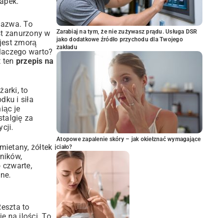
łapek.
 nazwa. To
Zarabiaj na tym, że nie zużywasz prądu. Usługa DSR
st zanurzony w
jako dodatkowe źródło przychodu dla Twojego
 jest zmorą
zakładu
laczego warto?
t ten
przepis na
arki, to
dku i siła
iąc je
talgię za
ycji.
Atopowe zapalenie skóry – jak okiełznać wymagające
ietany, żółtek i
ciało?
wników,
 czwarte,
ne.
eszta to
ie na ilości. To