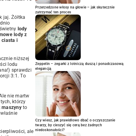
Przerzedzone włosy na głowie – jak skutecznie
zatrzymać ten proces
 jaj. Żółtka
ednio
 świetny
lody
omowe lody z
ciasta i
acznie niższej
ści lodu
Zeppelin – zegarki z lotniczą duszą i ponadczasową
elegancją
ana!) sprawdzi
rcji 3:1. To
 Ale nie martw
tych, którzy
ez maszyny
to
 właśnie
Czy wiesz, jak prawidłowo dbać o oczyszczanie
twarzy, by cieszyć się cerą bez żadnych
niedoskonałości?
ierpliwości, ale