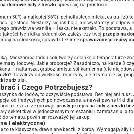
 na domowe lody z beczki
opiera się na prostocie.
um 30%, a najlepiej 36%), pełnotłustego mleka, cukru i żółtek
ć i gęstość. Niektórzy się ich boją, ale wystarczy je odpowi
ego prawdziwa wanilia – laska, nie ekstrakt. To podstawa, a
 jakości tych kilku składników zależy, czy twój
przepis na d
racji na słodkości, sprawdź też inne
sprawdzone przepisy na 
auką. Mieszanina lodu i soli tworzy solankę o temperaturze zn
e masy lodowej. Jakie proporcje? Zasadniczo, na każde 3 czę
kana – najtańsza, gruboziarnista sól kamienna (ale niejodow
eczki
? To zależy od wielkości maszyny, ale trzymajcie się propo
zki
zadziałał.
brać i Czego Potrzebujesz?
aszynka do lodów, to oczywiście podstawa. Bez niej ani rusz.
pcje, od tradycyjnych po nowoczesne, a nawet pewne triki dla 
Chociaż, szczerze mówiąc,
prosty przepis na lody z beczki b
Cały sekret tkwi w jednoczesnym mieszaniu i zamrażaniu, a to
 do tematu, powinien rozważyć jej zakup.
e i elektryczne)
 to te klasyczne, drewniane beczki z korbą. Wymagają siły i c