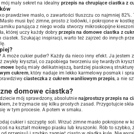
 mój mały sekret na idealny
przepis na chrupiące ciastka z 
eków
ko prawdziwe masło, o zawartości tłuszczu co najmniej 82%.
 Masło musi być zimne, prosto z lodówki, i pokrojone w kostkę
ekarniku parująca z niego woda stworzy mikroskopijne kieszonk
a, której uczy każdy dobry
przepis na domowe ciastka z cu
h ciastek. Szukając inspiracji, warto też zajrzeć do innych pr
lę.
piej?
? A może cukier puder? Każdy da nieco inny efekt. Ja jestem
ż zwykły kryształ, co zapobiega tworzeniu się twardych krysz
domowe
będą miały delikatniejszą, bardziej piaskową struktur
zowym cukrem
, który nadaje im lekko karmelowy posmak i spra
ż prawdziwy
ciasteczka z cukrem waniliowym przepis
, a nie s
yszne domowe ciastka?
ajdziecie mój sprawdzony, absolutnie
najprostszy przepis na c
kiem, że trzymacie się kilku prostych zasad. Przygotujcie skła
 się w tym procesie. A potem w smaku.
odaj cukier i szczyptę soli. Wrzuć zimne masło pokrojone w k
 coś na kształt mokrego piasku lub kruszonki. Rób to szybko,
ży od przepisu) i szybko zagnieć ciasto w gładką kulę. Nie wyra