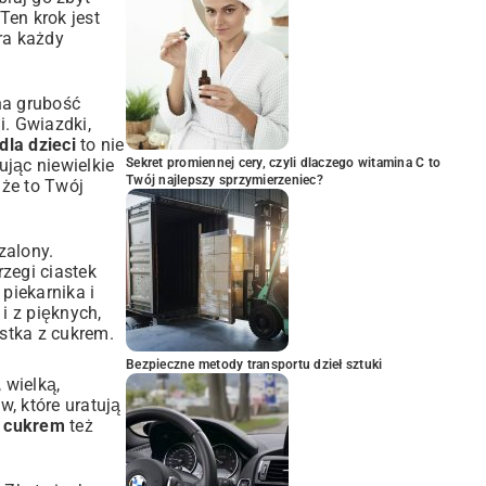
Ten krok jest
era każdy
na grubość
i. Gwiazdki,
la dzieci
to nie
ując niewielkie
Sekret promiennej cery, czyli dlaczego witamina C to
Twój najlepszy sprzymierzeniec?
 że to Twój
zalony.
zegi ciastek
piekarnika i
i z pięknych,
stka z cukrem.
Bezpieczne metody transportu dzieł sztuki
 wielką,
, które uratują
z cukrem
też