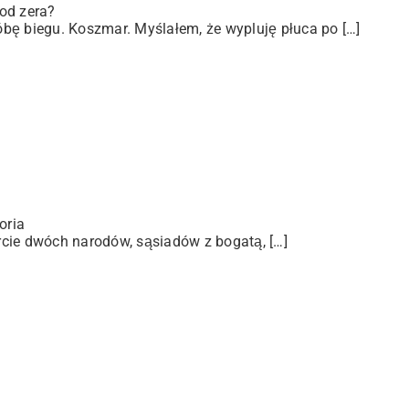
od zera?
bę biegu. Koszmar. Myślałem, że wypluję płuca po […]
oria
arcie dwóch narodów, sąsiadów z bogatą, […]