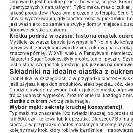
Słodkie dodatki: jaki cukier sprawdzi się najlepiej?
Odpowiedź jest banalnie prosta: bo wiesz, co jesz. Kon
„identycznych z naturalnym”. Tylko mąka, masło, cukier,
Przepis krok po kroku: Jak upiec pyszne domowe ciastk
jakość produktów. Poza tym, pieczenie to terapia. Serio.
Przygotowanie ciasta: klucz do sukcesu
chwila wyczekiwania, gdy ciastka rosną w piekarniku. B
Wałkowanie i wykrawanie: kreatywna zabawa dla każdego
jest właśnie to, co zamienia zwykły dom w miejsce z d
Pieczenie perfekcyjnych ciastek: temperatura i czas
domowe ciastka z cukrem.
Krótka podróż w czasie: historia ciastek cuk
Sztuczki i porady: Jak uniknąć najczęstszych błędów?
Myślicie, że wasza babcia je wymyśliła? No, nie do końca.
Ciasteczka, które nie rozpływają się w piekarniku
pierwszych zaczęli uprawiać trzcinę cukrową na szeroką 
Sekrety chrupkości i miękkości: jaką konsystencję lubisz?
znacznie później. W XVIII wieku w Pensylwanii niemieccy
Wariacje smakowe: od klasyki po egzotykę
Nazareth Sugar Cookies. Były proste, tanie i pyszne. S
Alternatywy dla każdego: bezglutenowe i wegańskie ciastka
jest historia czegoś tak prostego, jak
przepis na domowe
Składniki na idealne ciastka z cukr
Dekoracja i przechowywanie: Słodkie arcydzieła na dłuże
Pomysły na efektowne zdobienia lukrem i posypkami
Diabeł tkwi w szczegółach, a w przypadku ciastek – w s
jeśli użyjesz kiepskich produktów, efekt będzie… cóż, ki
Przechowywanie ciastek: jak zachować świeżość?
Chodzi o świadomy wybór. Dobrej jakości masło, odpowiedni
Ciastka jako prezent: jak pięknie zapakować?
trójca udanych wypieków. Zrozumienie roli każdego z ni
Podsumowanie: Domowe ciastka z cukrem – przepis na 
ciastka z cukrem
tworzą całą magię.
Najczęściej zadawane pytania o domowe wypieki
Wybór mąki: sekrety kruchej konsystencji
Typ mąki ma znaczenie. Kto twierdzi inaczej, po prostu s
lub 500, czyli tortowa lub krupczatka. Dlaczego? Bo maj
ciasta, a w przypadku ciastek maślanych chcemy uzyskać k
kolejny mały krok, który robi wielką różnicę – napowietrz