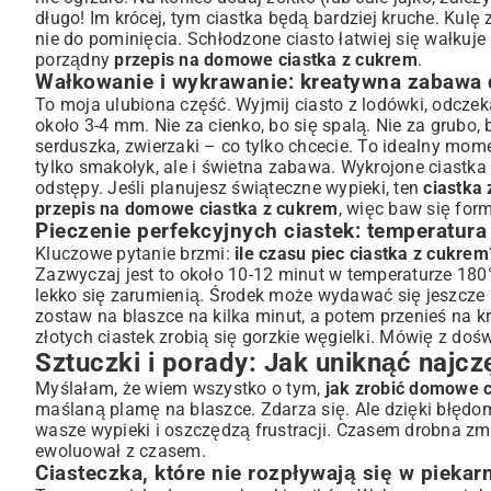
długo! Im krócej, tym ciastka będą bardziej kruche. Kulę 
nie do pominięcia. Schłodzone ciasto łatwiej się wałkuje 
porządny
przepis na domowe ciastka z cukrem
.
Wałkowanie i wykrawanie: kreatywna zabawa 
To moja ulubiona część. Wyjmij ciasto z lodówki, odcze
około 3-4 mm. Nie za cienko, bo się spalą. Nie za grubo
serduszka, zwierzaki – co tylko chcecie. To idealny mom
tylko smakołyk, ale i świetna zabawa. Wykrojone ciastka
odstępy. Jeśli planujesz świąteczne wypieki, ten
ciastka
przepis na domowe ciastka z cukrem
, więc baw się for
Pieczenie perfekcyjnych ciastek: temperatura 
Kluczowe pytanie brzmi:
ile czasu piec ciastka z cukrem
Zazwyczaj jest to około 10-12 minut w temperaturze 180°
lekko się zarumienią. Środek może wydawać się jeszcze bl
zostaw na blaszce na kilka minut, a potem przenieś na kr
złotych ciastek zrobią się gorzkie węgielki. Mówię z d
Sztuczki i porady: Jak uniknąć najc
Myślałam, że wiem wszystko o tym,
jak zrobić domowe 
maślaną plamę na blaszce. Zdarza się. Ale dzięki błędom
wasze wypieki i oszczędzą frustracji. Czasem drobna z
ewoluował z czasem.
Ciasteczka, które nie rozpływają się w piekar