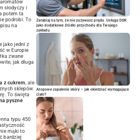
y aromatów
m słodyczy i
 a potem ta
ie podrobi. To
Zarabiaj na tym, że nie zużywasz prądu. Usługa DSR
episu na
jako dodatkowe źródło przychodu dla Twojego
zakładu
 jako jedni z
ość w Europie
astka zwane
wite, jak długa
a z cukrem
, ale
cznych sklepów.
Atopowe zapalenie skóry – jak okiełznać wymagające
urę. To święta
ciało?
 na pyszne
zenna typu 450
lastyczność
nie mąki to
ć bardziej