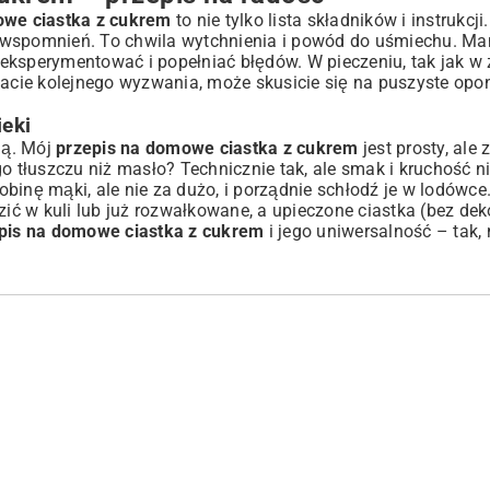
owe ciastka z cukrem
to nie tylko lista składników i instrukcj
 wspomnień. To chwila wytchnienia i powód do uśmiechu. Ma
ę eksperymentować i popełniać błędów. W pieczeniu, tak jak w 
kacie kolejnego wyzwania, może skusicie się na
puszyste opo
eki
ją. Mój
przepis na domowe ciastka z cukrem
jest prosty, ale
o tłuszczu niż masło? Technicznie tak, ale smak i kruchość ni
obinę mąki, ale nie za dużo, i porządnie schłodź je w lodówce.
ć w kuli lub już rozwałkowane, a upieczone ciastka (bez deko
pis na domowe ciastka z cukrem
i jego uniwersalność – tak, 