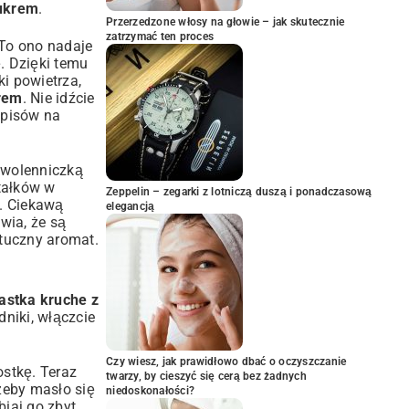
cukrem
.
Przerzedzone włosy na głowie – jak skutecznie
zatrzymać ten proces
 To ono nadaje
. Dzięki temu
i powietrza,
krem
. Nie idźcie
zepisów na
 zwolenniczką
tałków w
Zeppelin – zegarki z lotniczą duszą i ponadczasową
ę. Ciekawą
elegancją
wia, że są
ztuczny aromat.
iastka kruche z
dniki, włączcie
Czy wiesz, jak prawidłowo dbać o oczyszczanie
ostkę. Teraz
twarzy, by cieszyć się cerą bez żadnych
 żeby masło się
niedoskonałości?
biaj go zbyt