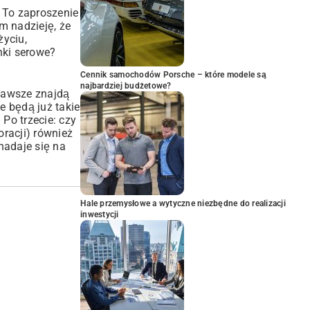
i. To zaproszenie
m nadzieję, że
życiu,
nki serowe
?
Cennik samochodów Porsche – które modele są
najbardziej budżetowe?
 zawsze znajdą
e będą już takie
 Po trzecie: czy
racji) również
nadaje się na
Hale przemysłowe a wytyczne niezbędne do realizacji
inwestycji