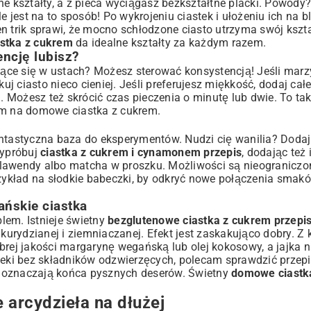
kształty, a z pieca wyciągasz bezkształtne placki. Powody? 
e jest na to sposób! Po wykrojeniu ciastek i ułożeniu ich na 
n trik sprawi, że mocno schłodzone ciasto utrzyma swój kszta
stka z cukrem
da idealne kształty za każdym razem.
encję lubisz?
ające się w ustach? Możesz sterować konsystencją! Jeśli marz
łkuj ciasto nieco cieniej. Jeśli preferujesz miękkość, dodaj całe
. Możesz też skrócić czas pieczenia o minutę lub dwie. To tak
m na domowe ciastka z cukrem.
ntastyczna baza do eksperymentów. Nudzi cię wanilia? Dodaj 
Wypróbuj
ciastka z cukrem i cynamonem przepis
, dodając też 
 lawendy albo matcha w proszku. Możliwości są nieogranicz
rzykład na
słodkie babeczki
, by odkryć nowe połączenia smak
ańskie ciastka
blem. Istnieje świetny
bezglutenowe ciastka z cukrem przepi
rydzianej i ziemniaczanej. Efekt jest zaskakująco dobry. Z 
j jakości margarynę wegańską lub olej kokosowy, a jajka na
pieki bez składników odzwierzęcych, polecam sprawdzić
przepi
ie oznaczają końca pysznych deserów. Świetny
domowe ciastk
 arcydzieła na dłużej