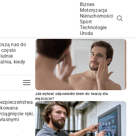
Biznes
Motoryzacja
Nieruchomości
Sport
Technologie
POPULARNE ARTYKUŁY
Uroda
noszą nas do
, często
lutnie
alnia, kiedy
Jak wybrać odpowiedni krem do twarzy dla
mężczyzn?
 bezpieczeństwa
likowana
ciągnięcie ręki,
 własnymi