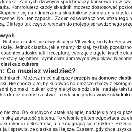
iec kropka. Żadnych dziwnych spulchniaczy, konserwantów cz
 jajka. Kontrolujesz każdy składnik, możesz dostosować pozio
a?
 Skupienie się na odmierzaniu składników, zagniataniu ciasta,
ezcenne. No i ten zapach… Żaden odświeżacz powietrza tego n
uszą. Dlatego tak często wracam do mojego sprawdzonego prz
rowych
 Historia ciastek cukrowych sięga VII wieku, kiedy to Persowie
skalę. Jednak ciastka, jakie znamy dzisiaj, zyskały popularn
 osadnicy udoskonalili recepturę, tworząc okrągłe, kruche ci
zybko stały się hitem i symbolem domowych wypieków. Niesamo
 ciastka z cukrem
.
em: Co musisz wiedzieć?
j
kładnikach. Możesz mieć najlepszy
przepis na domowe ciastk
epski. Nie chodzi o to, by kupować najdroższe rzeczy z ekologi
 typ mąki i cukier, który nie tylko słodzi, ale i nadaje tekst
ch to klucz do mistrzostwa. To właśnie podstawowe
składniki
radość
ię nie zna. Do kruchych ciastek najlepiej nadaje się mąka ps
ą niską zawartość glutenu. To właśnie gluten odpowiada za e
ruchość i delikatność, a nie ciągnącą się strukturę. Przesia
a ją i sprawia, że ciastka są lżejsze. Czasem, gdy chcę uzyska