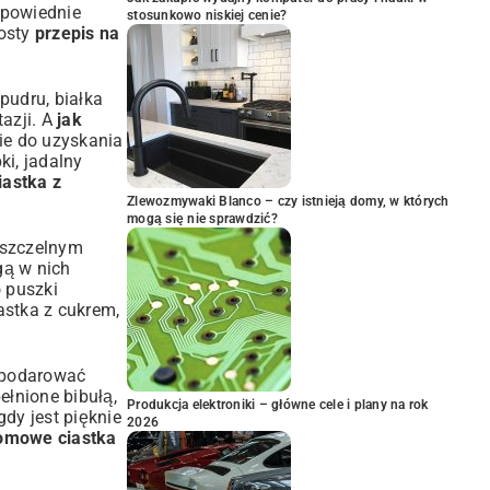
dpowiednie
stosunkowo niskiej cenie?
rosty
przepis na
 pudru, białka
azji. A
jak
nie do uzyskania
i, jadalny
iastka z
Zlewozmywaki Blanco – czy istnieją domy, w których
mogą się nie sprawdzić?
w szczelnym
gą w nich
o puszki
astka z cukrem,
z podarować
łnione bibułą,
Produkcja elektroniki – główne cele i plany na rok
gdy jest pięknie
2026
domowe ciastka