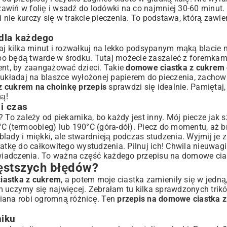
zawiń w folię i wsadź do lodówki na co najmniej 30-60 minut. 
i nie kurczy się w trakcie pieczenia. To podstawa, którą zawi
dla każdego
kaj kilka minut i rozwałkuj na lekko podsypanym mąką blacie 
, bo będą twarde w środku. Tutaj możecie zaszaleć z foremkam
ent, by zaangażować dzieci. Takie
domowe ciastka z cukrem d
 układaj na blaszce wyłożonej papierem do pieczenia, zachow
 z cukrem na choinkę przepis
sprawdzi się idealnie. Pamiętaj,
mą!
i czas
? To zależy od piekarnika, bo każdy jest inny. Mój piecze jak s
C (termoobieg) lub 190°C (góra-dół). Piecz do momentu, aż br
ady i miękki, ale stwardnieją podczas studzenia. Wyjmij je z 
atkę do całkowitego wystudzenia. Pilnuj ich! Chwila nieuwagi 
oświadczenia. To ważna część każdego przepisu na domowe cia
zęstszych błędów?
ciastka z cukrem
, a potem moje ciastka zamieniły się w jedną,
 uczymy się najwięcej. Zebrałam tu kilka sprawdzonych trików
miana robi ogromną różnicę. Ten
przepis na domowe ciastka 
niku