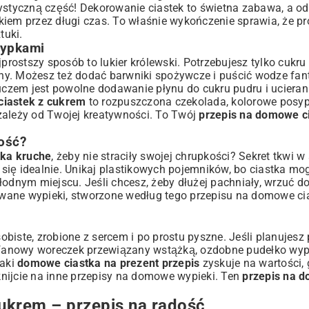
tystyczną część! Dekorowanie ciastek to świetna zabawa, a o
kiem przez długi czas. To właśnie wykończenie sprawia, że p
tuki.
sypkami
jprostszy sposób to lukier królewski. Potrzebujesz tylko cukru
ryny. Możesz też dodać barwniki spożywcze i puścić wodze fant
luczem jest powolne dodawanie płynu do cukru pudru i uciera
ciastek z cukrem
to rozpuszczona czekolada, kolorowe posypk
zależy od Twojej kreatywności. To Twój
przepis na domowe c
ość?
ka kruche
, żeby nie straciły swojej chrupkości? Sekret tkwi 
się idealnie. Unikaj plastikowych pojemników, bo ciastka mo
łodnym miejscu. Jeśli chcesz, żeby dłużej pachniały, wrzuć d
wywane wypieki, stworzone według tego przepisu na domowe ci
biste, zrobione z sercem i po prostu pyszne. Jeśli planujes
fanowy woreczek przewiązany wstążką, ozdobne pudełko wype
Taki
domowe ciastka na prezent przepis
zyskuje na wartości, 
knijcie na inne
przepisy na domowe wypieki
. Ten
przepis na 
krem – przepis na radość