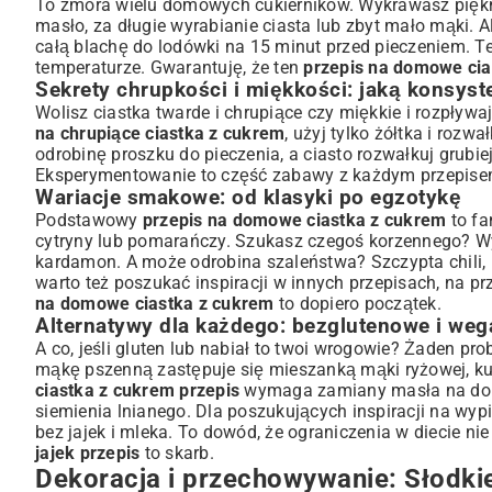
To zmora wielu domowych cukierników. Wykrawasz piękne 
masło, za długie wyrabianie ciasta lub zbyt mało mąki. Al
całą blachę do lodówki na 15 minut przed pieczeniem. Te
temperaturze. Gwarantuję, że ten
przepis na domowe cia
Sekrety chrupkości i miękkości: jaką konsyst
Wolisz ciastka twarde i chrupiące czy miękkie i rozpływ
na chrupiące ciastka z cukrem
, użyj tylko żółtka i rozwa
odrobinę proszku do pieczenia, a ciasto rozwałkuj grubiej
Eksperymentowanie to część zabawy z każdym przepise
Wariacje smakowe: od klasyki po egzotykę
Podstawowy
przepis na domowe ciastka z cukrem
to fa
cytryny lub pomarańczy. Szukasz czegoś korzennego? 
kardamon. A może odrobina szaleństwa? Szczypta chili,
warto też poszukać inspiracji w innych przepisach, na p
na domowe ciastka z cukrem
to dopiero początek.
Alternatywy dla każdego: bezglutenowe i weg
A co, jeśli gluten lub nabiał to twoi wrogowie? Żaden pro
mąkę pszenną zastępuje się mieszanką mąki ryżowej, kuku
ciastka z cukrem przepis
wymaga zamiany masła na dobre
siemienia lnianego. Dla poszukujących inspiracji na wy
bez jajek i mleka
. To dowód, że ograniczenia w diecie n
jajek przepis
to skarb.
Dekoracja i przechowywanie: Słodkie