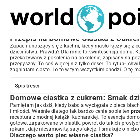
MARIUSZ ŁAMAGA
05.10.2025
SPORT
Przepis na Domowe Ciastka z Cukrem 
Zapach unoszący się z kuchni, kiedy masło łączy się z c
dzieciństwa. Prawda? Dla mnie to kwintesencja domu. 
przekazywany z pokolenia na pokolenie, zapisany na pożół
przepyszny. To coś więcej niż tylko deser. To rytuał, chw
zagniatam ciasto. I o to w tym wszystkim chodzi. O tę m
Spis treści
Domowe ciastka z cukrem: Smak dzi
Domowe ciastka z cukrem: Smak dzieciństwa w Twojej 
Dlaczego warto piec własne ciastka?
Pamiętam jak dziś, kiedy babcia wyciągała z pieca blac
i miłości. Właśnie dlatego tak bardzo cenię sobie ten
prz
Krótka podróż w czasie: historia ciastek cukrowych
receptura z modnej książki kucharskiej. To esencja domo
Składniki na idealne ciastka z cukrem: Co musisz wiedzi
gotowe, zapakowane w plastik, powrót do takich prostych
Wybór mąki: sekrety kruchej konsystencji
rękami, daje niesamowitą satysfakcję. I smakuje o niebo l
Magia masła: smak i aromat domowych wypieków
Dlaczego warto piec własne ciastka?