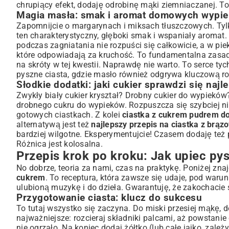
chrupiący efekt, dodaję odrobinę mąki ziemniaczanej. To
Magia masła: smak i aromat domowych wypi
Zapomnijcie o margarynach i miksach tłuszczowych. Tyl
ten charakterystyczny, głęboki smak i wspaniały aromat.
podczas zagniatania nie rozpuści się całkowicie, a w pi
które odpowiadają za kruchość. To fundamentalna zasad
na skróty w tej kwestii. Naprawdę nie warto. To serce tyc
pyszne ciasta
, gdzie masło również odgrywa kluczową ro
Słodkie dodatki: jaki cukier sprawdzi się najle
Zwykły biały cukier kryształ? Drobny cukier do wypieków
drobnego cukru do wypieków. Rozpuszcza się szybciej ni
gotowych ciastkach. Z kolei
ciastka z cukrem pudrem 
alternatywą jest też
najlepszy przepis na ciastka z brą
bardziej wilgotne. Eksperymentujcie! Czasem dodaję te
Różnica jest kolosalna.
Przepis krok po kroku: Jak upiec p
No dobrze, teoria za nami, czas na praktykę. Poniżej zn
cukrem
. To receptura, która zawsze się udaje, pod warun
ulubioną muzykę i do dzieła. Gwarantuję, że zakochacie
Przygotowanie ciasta: klucz do sukcesu
To tutaj wszystko się zaczyna. Do miski przesiej mąkę, d
najważniejsze: rozcieraj składniki palcami, aż powstanie
nie ogrzało. Na koniec dodaj żółtko (lub całe jajko, zale