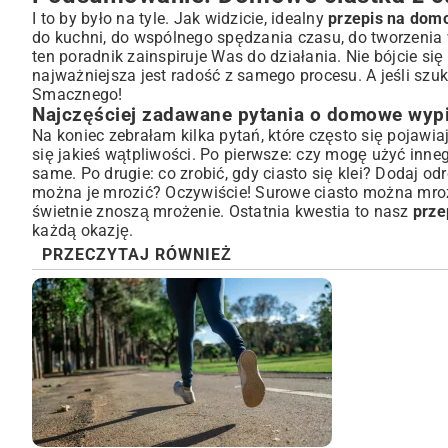
I to by było na tyle. Jak widzicie, idealny
przepis na dom
do kuchni, do wspólnego spędzania czasu, do tworzenia
ten poradnik zainspiruje Was do działania. Nie bójcie si
najważniejsza jest radość z samego procesu. A jeśli szu
Smacznego!
Najczęściej zadawane pytania o domowe wypi
Na koniec zebrałam kilka pytań, które często się pojawia
się jakieś wątpliwości. Po pierwsze: czy mogę użyć inneg
same. Po drugie: co zrobić, gdy ciasto się klei? Dodaj odr
można je mrozić? Oczywiście! Surowe ciasto można mrozi
świetnie znoszą mrożenie. Ostatnia kwestia to nasz
prze
każdą okazję.
PRZECZYTAJ RÓWNIEŻ