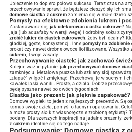
Upieczenie to dopiero połowa sukcesu. Teraz czas na ar
przechowywanie sprawi, że będziesz cieszyć się ich sma
domowe ciastka z cukrem
zamienia się w małe dzieło sz
Pomysły na efektowne zdobienia lukrem i po
Zastanawiasz się,
jak udekorować ciastka cukrowe
? Na
jaja (lub aquafaby w wersji wege) i odrobiny soku z cyt
zrobić lukier do ciastek cukrowych
, żeby był idealny? K
gładkiej, gęstej konsystencji. Inne
pomysły na zdobienie 
brokat czy nawet drobne owoce liofilizowane. Wszystko 
cukrem
, Twoje zasady.
Przechowywanie ciastek: jak zachować śwież
Kolejne ważne pytanie:
jak przechowywać domowe ciast
zamknięciu. Metalowa puszka lub szklany słój sprawdzą 
„złapać” wilgoć i zmięknąć. Przechowuj je w suchym i ch
kawałek laski wanilii. Proste, a działa. Dobrze przecho
będą pyszne nawet po dwóch tygodniach.
Ciastka jako prezent: jak pięknie zapakować?
Domowe wypieki to jeden z najlepszych prezentów. Są oso
komuś swoje dzieła, pomyśl o ładnym opakowaniu. Celo
a może prosty słoik z własnoręcznie zrobioną etykietą? 
podany. Dla szerszych inspiracji na jadalne prezenty, zer
z cukrem
idealnie się do tego nadaje.
Podsumowanie: Domowe ciastka z cu