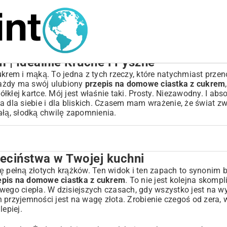
| Idealnie Kruche i Pyszne
ukrem i mąką. To jedna z tych rzeczy, które natychmiast prze
Każdy ma swój ulubiony
przepis na domowe ciastka z cukrem
kłej kartce. Mój jest właśnie taki. Prosty. Niezawodny. I abso
ila dla siebie i dla bliskich. Czasem mam wrażenie, że świat zw
ałą, słodką chwilę zapomnienia.
eciństwa w Twojej kuchni
kuchni
hę pełną złotych krążków. Ten widok i ten zapach to synonim
epis na domowe ciastka z cukrem
. To nie jest kolejna skomp
wego ciepła. W dzisiejszych czasach, gdy wszystko jest na wy
eć?
 przyjemności jest na wagę złota. Zrobienie czegoś od zera,
epiej.