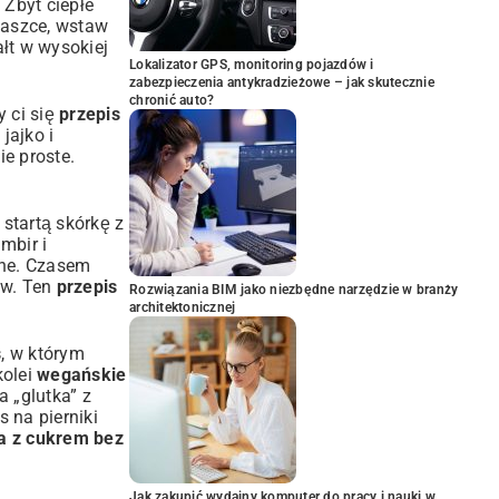
Zbyt ciepłe
blaszce, wstaw
łt w wysokiej
Lokalizator GPS, monitoring pojazdów i
zabezpieczenia antykradzieżowe – jak skutecznie
chronić auto?
y ci się
przepis
 jajko i
ie proste.
startą skórkę z
imbir i
one. Czasem
ów. Ten
przepis
Rozwiązania BIM jako niezbędne narzędzie w branży
architektonicznej
s
, w którym
kolei
wegańskie
 „glutka” z
s na pierniki
a z cukrem bez
Jak zakupić wydajny komputer do pracy i nauki w