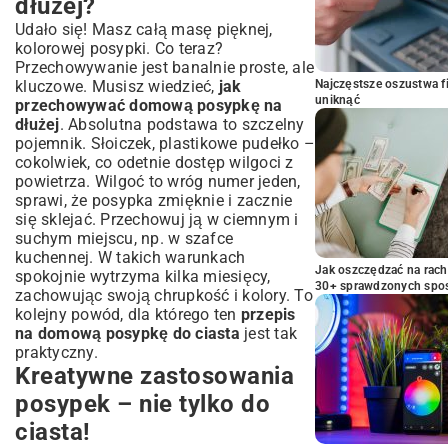
dłużej?
Udało się! Masz całą masę pięknej,
kolorowej posypki. Co teraz?
Przechowywanie jest banalnie proste, ale
kluczowe. Musisz wiedzieć,
jak
Najczęstsze oszustwa f
uniknąć
przechowywać domową posypkę na
dłużej
. Absolutna podstawa to szczelny
pojemnik. Słoiczek, plastikowe pudełko –
cokolwiek, co odetnie dostęp wilgoci z
powietrza. Wilgoć to wróg numer jeden,
sprawi, że posypka zmięknie i zacznie
się sklejać. Przechowuj ją w ciemnym i
suchym miejscu, np. w szafce
kuchennej. W takich warunkach
Jak oszczędzać na rac
spokojnie wytrzyma kilka miesięcy,
30+ sprawdzonych sp
zachowując swoją chrupkość i kolory. To
kolejny powód, dla którego ten
przepis
na domową posypkę do ciasta
jest tak
praktyczny.
Kreatywne zastosowania
posypek – nie tylko do
ciasta!