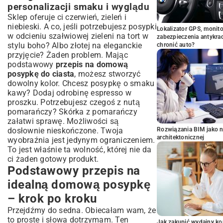
personalizacji smaku i wyglądu
Sklep oferuje ci czerwień, zieleń i
niebieski. A co, jeśli potrzebujesz posypki
Lokalizator GPS, monito
w odcieniu szałwiowej zieleni na tort w
zabezpieczenia antykra
stylu boho? Albo złotej na eleganckie
chronić auto?
przyjęcie? Żaden problem. Mając
podstawowy
przepis na domową
posypkę do ciasta
, możesz stworzyć
dowolny kolor. Chcesz posypkę o smaku
kawy? Dodaj odrobinę espresso w
proszku. Potrzebujesz czegoś z nutą
pomarańczy? Skórka z pomarańczy
załatwi sprawę. Możliwości są
dosłownie nieskończone. Twoja
Rozwiązania BIM jako n
architektonicznej
wyobraźnia jest jedynym ograniczeniem.
To jest właśnie ta wolność, której nie da
ci żaden gotowy produkt.
Podstawowy przepis na
idealną domową posypkę
– krok po kroku
Przejdźmy do sedna. Obiecałam wam, że
to proste i słowa dotrzymam. Ten
Jak zakupić wydajny ko