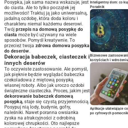
Posypka, jak sama nazwa wskazuje, jest
Inteligentny dom: co k
do ciasta. Ale to tylko początek jej
Poradnik
możliwości! Traktuj ją jako uniwersalną,
jadalną ozdobę, która doda koloru i
charakteru niemal każdemu deserowi.
Twój
przepis na domową posypkę do
ciasta
może być używany na wiele
sposobów. Pomyśl kreatywnie. To
przecież twoja
zdrowa domowa posypka
do deserów
.
Biznesowe zastosowani
Dekoracja babeczek, ciasteczek i
korzyściach i wdrożeni
innych deserów
To oczywiste zastosowanie. Ale pomyśl,
jak pięknie będzie wyglądać
babeczka
czekoladowa
z miętową posypką
własnej roboty. Albo jak uroczo ozdobi
świąteczne ciasteczka
. Proces, jakim jest
dekorowanie babeczek domową
posypką
, staje się czystą przyjemnością.
Posypuj nią lody, budynie, gofry,
Aplikacje ułatwiające c
naleśniki. Nawet poranna owsianka
po cyfrowych pomocni
zyska na atrakcyjności z odrobiną
kolorowej chrupkości. Oto najlepsze