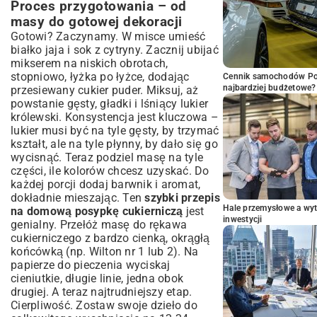
Proces przygotowania – od
masy do gotowej dekoracji
Gotowi? Zaczynamy. W misce umieść
białko jaja i sok z cytryny. Zacznij ubijać
mikserem na niskich obrotach,
stopniowo, łyżka po łyżce, dodając
Cennik samochodów Por
najbardziej budżetowe?
przesiewany cukier puder. Miksuj, aż
powstanie gęsty, gładki i lśniący lukier
królewski. Konsystencja jest kluczowa –
lukier musi być na tyle gęsty, by trzymać
kształt, ale na tyle płynny, by dało się go
wycisnąć. Teraz podziel masę na tyle
części, ile kolorów chcesz uzyskać. Do
każdej porcji dodaj barwnik i aromat,
dokładnie mieszając. Ten
szybki przepis
Hale przemysłowe a wyt
na domową posypkę cukierniczą
jest
inwestycji
genialny. Przełóż masę do rękawa
cukierniczego z bardzo cienką, okrągłą
końcówką (np. Wilton nr 1 lub 2). Na
papierze do pieczenia wyciskaj
cieniutkie, długie linie, jedna obok
drugiej. A teraz najtrudniejszy etap.
Cierpliwość. Zostaw swoje dzieło do