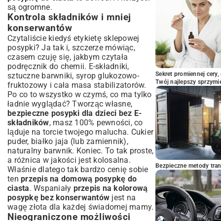
są ogromne.
Kontrola składników i mniej
konserwantów
Czytaliście kiedyś etykietę sklepowej
posypki? Ja tak i, szczerze mówiąc,
czasem czuję się, jakbym czytała
podręcznik do chemii. E-składniki,
Sekret promiennej cery,
sztuczne barwniki, syrop glukozowo-
Twój najlepszy sprzymi
fruktozowy i cała masa stabilizatorów.
Po co to wszystko w czymś, co ma tylko
ładnie wyglądać? Tworząc własne,
bezpieczne posypki dla dzieci bez E-
składników
, masz 100% pewności, co
ląduje na torcie twojego malucha. Cukier
puder, białko jaja (lub zamiennik),
naturalny barwnik. Koniec. To tak proste,
a różnica w jakości jest kolosalna.
Bezpieczne metody trans
Właśnie dlatego tak bardzo cenię sobie
ten
przepis na domową posypkę do
ciasta
. Wspaniały
przepis na kolorową
posypkę bez konserwantów
jest na
wagę złota dla każdej świadomej mamy.
Nieograniczone możliwości