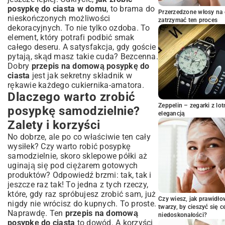
Naturalne barwniki – jak nadać posypce
posypkę do ciasta w domu
, to brama do
Przerzedzone włosy na 
piękny odcień
nieskończonych możliwości
zatrzymać ten proces
dekoracyjnych. To nie tylko ozdoba. To
Aromaty i ekstrakty – wzbogacenie smaku
element, który potrafi podbić smak
Posypki strukturalne – od chrupiących do
całego deseru. A satysfakcja, gdy goście
miękkich
pytają, skąd masz takie cuda? Bezcenna.
Przechowywanie domowych posypek –
Dobry
przepis na domową posypkę do
jak zachować świeżość na dłużej?
ciasta
jest jak sekretny składnik w
Kreatywne zastosowania posypek – nie
rękawie każdego cukiernika-amatora.
tylko do ciasta!
Dlaczego warto zrobić
Dekoracja babeczek, ciasteczek i innych
Zeppelin – zegarki z l
posypkę samodzielnie?
deserów
elegancją
Zalety i korzyści
Niespodzianka w serniku z czekoladową
kruszonką
No dobrze, ale po co właściwie ten cały
Najczęstsze pytania i porady dotyczące
wysiłek? Czy warto robić posypkę
domowej posypki
samodzielnie, skoro sklepowe półki aż
uginają się pod ciężarem gotowych
Jak uniknąć rozpuszczania się posypki?
produktów? Odpowiedź brzmi: tak, tak i
Czy można zrobić posypkę bez cukru?
jeszcze raz tak! To jedna z tych rzeczy,
Podsumowanie: Twoja kuchnia pełna
które, gdy raz spróbujesz zrobić sam, już
kolorowych inspiracji!
Czy wiesz, jak prawidł
nigdy nie wrócisz do kupnych. To proste.
twarzy, by cieszyć się 
Naprawdę. Ten
przepis na domową
niedoskonałości?
posypkę do ciasta
to dowód. A korzyści