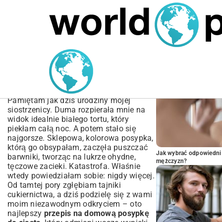
MARIUSZ ŁAMAGA
05.10.2025
BIZNES
POPULARNE A
Przepis na domową
posypkę do ciasta – Zrób
to sam!
Pamiętam jak dziś urodziny mojej
siostrzenicy. Duma rozpierała mnie na
widok idealnie białego tortu, który
piekłam całą noc. A potem stało się
najgorsze. Sklepowa, kolorowa posypka,
którą go obsypałam, zaczęła puszczać
Jak wybrać odpowiedni 
barwniki, tworząc na lukrze ohydne,
mężczyzn?
tęczowe zacieki. Katastrofa. Właśnie
wtedy powiedziałam sobie: nigdy więcej.
Od tamtej pory zgłębiam tajniki
cukiernictwa, a dziś podzielę się z wami
moim niezawodnym odkryciem – oto
najlepszy
przepis na domową posypkę