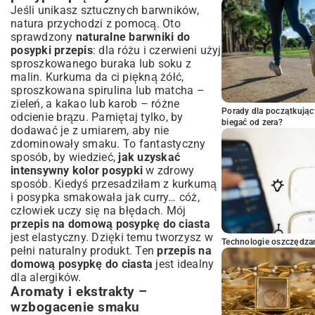
Jeśli unikasz sztucznych barwników,
natura przychodzi z pomocą. Oto
sprawdzony
naturalne barwniki do
posypki przepis
: dla różu i czerwieni użyj
sproszkowanego buraka lub soku z
malin. Kurkuma da ci piękną żółć,
sproszkowana spirulina lub matcha –
zieleń, a kakao lub karob – różne
Porady dla początkując
odcienie brązu. Pamiętaj tylko, by
biegać od zera?
dodawać je z umiarem, aby nie
zdominowały smaku. To fantastyczny
sposób, by wiedzieć,
jak uzyskać
intensywny kolor posypki
w zdrowy
sposób. Kiedyś przesadziłam z kurkumą
i posypka smakowała jak curry… cóż,
człowiek uczy się na błędach. Mój
przepis na domową posypkę do ciasta
jest elastyczny. Dzięki temu tworzysz w
Technologie oszczędzan
pełni naturalny produkt. Ten
przepis na
domową posypkę do ciasta
jest idealny
dla alergików.
Aromaty i ekstrakty –
wzbogacenie smaku