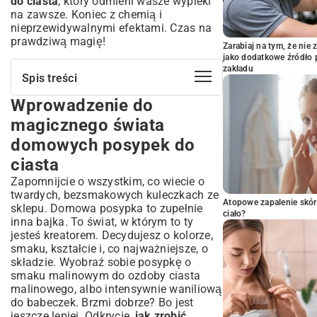
do ciasta
, który odmieni wasze wypieki
na zawsze. Koniec z chemią i
nieprzewidywalnymi efektami. Czas na
prawdziwą magię!
Zarabiaj na tym, że ni
jako dodatkowe źródło 
zakładu
Spis treści
Wprowadzenie do
Wprowadzenie do magicznego świata
domowych posypek do ciasta
magicznego świata
Dlaczego warto zrobić posypkę
domowych posypek do
samodzielnie? Zalety i korzyści
ciasta
Kontrola składników i mniej konserwantów
Nieograniczone możliwości personalizacji
Zapomnijcie o wszystkim, co wiecie o
smaku i wyglądu
twardych, bezsmakowych kuleczkach ze
Atopowe zapalenie skór
sklepu. Domowa posypka to zupełnie
Podstawowy przepis na idealną
ciało?
inna bajka. To świat, w którym to ty
domową posypkę – krok po kroku
jesteś kreatorem. Decydujesz o kolorze,
Niezbędne składniki do przygotowania
smaku, kształcie i, co najważniejsze, o
posypki
składzie. Wyobraź sobie posypkę o
Proces przygotowania – od masy do
smaku malinowym do ozdoby
ciasta
gotowej dekoracji
malinowego
, albo intensywnie waniliową
Eksperymentuj ze smakiem i kolorem –
do babeczek. Brzmi dobrze? Bo jest
pomysły na unikalne warianty posypek
jeszcze lepiej. Odkrycie,
jak zrobić