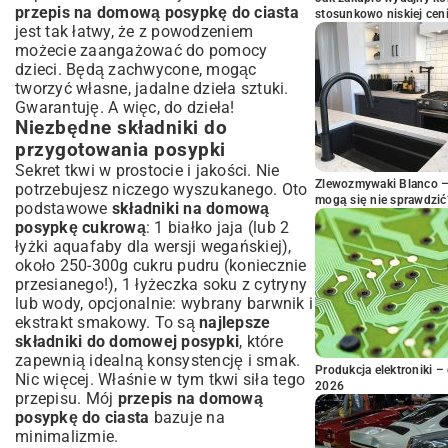
przepis na domową posypkę do ciasta
stosunkowo niskiej cen
jest tak łatwy, że z powodzeniem
możecie zaangażować do pomocy
dzieci. Będą zachwycone, mogąc
tworzyć własne, jadalne dzieła sztuki.
Gwarantuję. A więc, do dzieła!
Niezbędne składniki do
przygotowania posypki
Sekret tkwi w prostocie i jakości. Nie
Zlewozmywaki Blanco – 
potrzebujesz niczego wyszukanego. Oto
mogą się nie sprawdzić
podstawowe
składniki na domową
posypkę cukrową
: 1 białko jaja (lub 2
łyżki aquafaby dla wersji wegańskiej),
około 250-300g cukru pudru (koniecznie
przesianego!), 1 łyżeczka soku z cytryny
lub wody, opcjonalnie: wybrany barwnik i
ekstrakt smakowy. To są
najlepsze
składniki do domowej posypki
, które
zapewnią idealną konsystencję i smak.
Produkcja elektroniki – 
Nic więcej. Właśnie w tym tkwi siła tego
2026
przepisu. Mój
przepis na domową
posypkę do ciasta
bazuje na
minimalizmie.