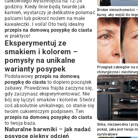
całkowitego wyschnięcia na 12-24
godziny. Kiedy linie będą twarde jak
Broker nieruchomości – 
kamień, wystarczy je delikatnie połamać
kursy, aby wejść do teg
palcami lub pokroić nożem na małe
kawałeczki. I voilà! Oto twój idealny
przepis na domową posypkę do ciasta
w praktyce!
Eksperymentuj ze
smakiem i kolorem –
pomysły na unikalne
warianty posypek
Przegląd zabiegów na 
chirurgiczne i niechirur
Podstawowy
przepis na domową
posypkę do ciasta
to dopiero początek
zabawy. Prawdziwa frajda zaczyna się,
gdy zaczynasz eksperymentować. Nie
bój się łączyć smaków i kolorów. Stwórz
coś absolutnie unikalnego, co stanie się
twoim cukierniczym podpisem. Ten
przepis na domową posypkę do ciasta
to twoja baza.
Silna, niezawodna i pr
Naturalne barwniki – jak nadać
pokaż, jaka jest twoja 
survivalowe
posypce piękny odcień