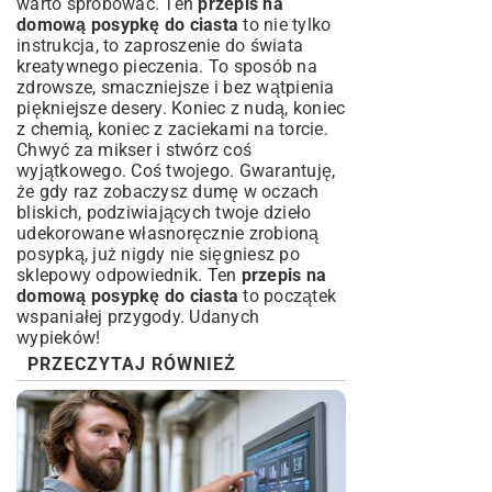
warto spróbować. Ten
przepis na
domową posypkę do ciasta
to nie tylko
instrukcja, to zaproszenie do świata
kreatywnego pieczenia. To sposób na
zdrowsze, smaczniejsze i bez wątpienia
piękniejsze desery. Koniec z nudą, koniec
z chemią, koniec z zaciekami na torcie.
Chwyć za mikser i stwórz coś
wyjątkowego. Coś twojego. Gwarantuję,
że gdy raz zobaczysz dumę w oczach
bliskich, podziwiających twoje dzieło
udekorowane własnoręcznie zrobioną
posypką, już nigdy nie sięgniesz po
sklepowy odpowiednik. Ten
przepis na
domową posypkę do ciasta
to początek
wspaniałej przygody. Udanych
wypieków!
PRZECZYTAJ RÓWNIEŻ