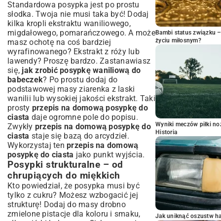
Standardowa posypka jest po prostu
słodka. Twoja nie musi taka być! Dodaj
kilka kropli ekstraktu waniliowego,
migdałowego, pomarańczowego. A może
Bambi status związku 
życiu miłosnym?
masz ochotę na coś bardziej
wyrafinowanego? Ekstrakt z róży lub
lawendy? Proszę bardzo. Zastanawiasz
się,
jak zrobić posypkę waniliową do
babeczek
? Po prostu dodaj do
podstawowej masy ziarenka z laski
wanilii lub wysokiej jakości ekstrakt. Taki
prosty
przepis na domową posypkę do
ciasta
daje ogromne pole do popisu.
Wyniki meczów piłki noż
Zwykły
przepis na domową posypkę do
Historia
ciasta
staje się bazą do arcydzieł.
Wykorzystaj ten
przepis na domową
posypkę do ciasta
jako punkt wyjścia.
Posypki strukturalne – od
chrupiących do miękkich
Kto powiedział, że posypka musi być
tylko z cukru? Możesz wzbogacić jej
strukturę! Dodaj do masy drobno
zmielone pistacje dla koloru i smaku,
Jak uniknąć oszustw h