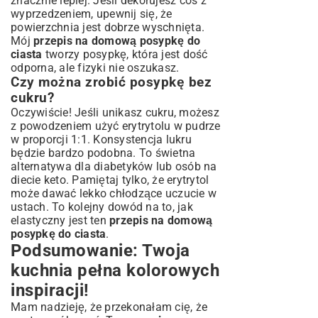
znacznie lepiej. Jeśli dekorujesz coś z
wyprzedzeniem, upewnij się, że
powierzchnia jest dobrze wyschnięta.
Mój
przepis na domową posypkę do
ciasta
tworzy posypkę, która jest dość
odporna, ale fizyki nie oszukasz.
Czy można zrobić posypkę bez
cukru?
Oczywiście! Jeśli unikasz cukru, możesz
z powodzeniem użyć erytrytolu w pudrze
w proporcji 1:1. Konsystencja lukru
będzie bardzo podobna. To świetna
alternatywa dla diabetyków lub osób na
diecie keto. Pamiętaj tylko, że erytrytol
może dawać lekko chłodzące uczucie w
ustach. To kolejny dowód na to, jak
elastyczny jest ten
przepis na domową
posypkę do ciasta
.
Podsumowanie: Twoja
kuchnia pełna kolorowych
inspiracji!
Mam nadzieję, że przekonałam cię, że