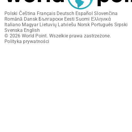
Polski
Čeština
Français
Deutsch
Español
Slovenčina
Română
Dansk
Български
Eesti
Suomi
Ελληνικά
Italiano
Magyar
Lietuvių
Latviešu
Norsk
Português
Srpski
Svenska
English
© 2026 World Point. Wszelkie prawa zastrzeżone.
Polityka prywatności