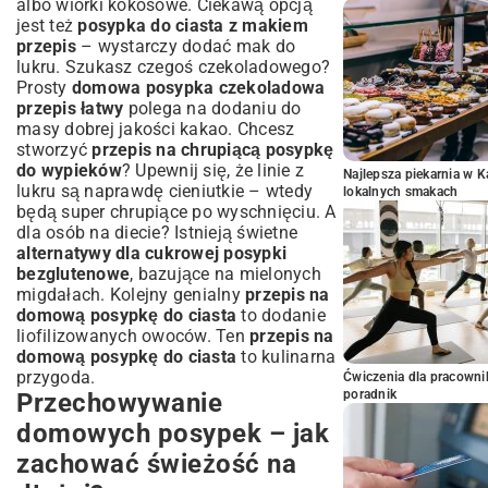
albo wiórki kokosowe. Ciekawą opcją
jest też
posypka do ciasta z makiem
przepis
– wystarczy dodać mak do
lukru. Szukasz czegoś czekoladowego?
Prosty
domowa posypka czekoladowa
przepis łatwy
polega na dodaniu do
masy dobrej jakości kakao. Chcesz
stworzyć
przepis na chrupiącą posypkę
do wypieków
? Upewnij się, że linie z
Najlepsza piekarnia w 
lukru są naprawdę cieniutkie – wtedy
lokalnych smakach
będą super chrupiące po wyschnięciu. A
dla osób na diecie? Istnieją świetne
alternatywy dla cukrowej posypki
bezglutenowe
, bazujące na mielonych
migdałach. Kolejny genialny
przepis na
domową posypkę do ciasta
to dodanie
liofilizowanych owoców. Ten
przepis na
domową posypkę do ciasta
to kulinarna
przygoda.
Ćwiczenia dla pracown
poradnik
Przechowywanie
domowych posypek – jak
zachować świeżość na