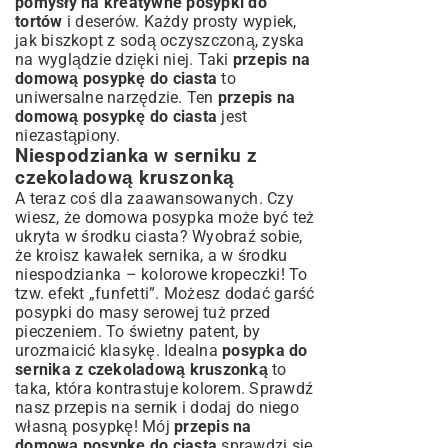
pomysły na kreatywne posypki do
tortów
i deserów. Każdy prosty wypiek,
jak
biszkopt z sodą oczyszczoną
, zyska
na wyglądzie dzięki niej. Taki
przepis na
domową posypkę do ciasta
to
uniwersalne narzędzie. Ten
przepis na
domową posypkę do ciasta
jest
niezastąpiony.
Niespodzianka w serniku z
czekoladową kruszonką
A teraz coś dla zaawansowanych. Czy
wiesz, że domowa posypka może być też
ukryta w środku ciasta? Wyobraź sobie,
że kroisz kawałek sernika, a w środku
niespodzianka – kolorowe kropeczki! To
tzw. efekt „funfetti”. Możesz dodać garść
posypki do masy serowej tuż przed
pieczeniem. To świetny patent, by
urozmaicić klasykę. Idealna
posypka do
sernika z czekoladową kruszonką
to
taka, która kontrastuje kolorem. Sprawdź
nasz
przepis na sernik
i dodaj do niego
własną posypkę! Mój
przepis na
domową posypkę do ciasta
sprawdzi się