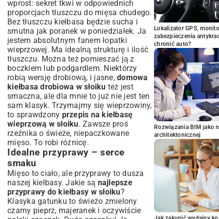
wprost: sekret tkwi w odpowiednich
proporcjach tłuszczu do mięsa chudego.
Bez tłuszczu kiełbasa będzie sucha i
Lokalizator GPS, monito
smutna jak poranek w poniedziałek. Ja
zabezpieczenia antykra
jestem absolutnym fanem łopatki
chronić auto?
wieprzowej. Ma idealną strukturę i ilość
tłuszczu. Można też pomieszać ją z
boczkiem lub podgardlem. Niektórzy
robią wersję drobiową, i jasne,
domowa
kiełbasa drobiowa w słoiku
też jest
smaczna, ale dla mnie to już nie jest ten
sam klasyk. Trzymajmy się wieprzowiny,
to sprawdzony
przepis na kiełbasę
wieprzową w słoiku
. Zawsze proś
Rozwiązania BIM jako n
rzeźnika o świeże, niepaczkowane
architektonicznej
mięso. To robi różnicę.
Idealne przyprawy – serce
smaku
Mięso to ciało, ale przyprawy to dusza
naszej kiełbasy. Jakie są
najlepsze
przyprawy do kiełbasy w słoiku
?
Klasyka gatunku to świeżo zmielony
czarny pieprz, majeranek i oczywiście
Jak zakupić wydajny ko