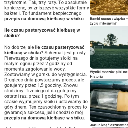
trzykrotnie. Tak, trzy razy. To absolutnie
konieczne, by zniszczyć wszystkie formy
bakterii. To fundament bezpiecznego
przepis na domową kiełbasę w słoiku
.
Bambi status związku 
życiu miłosnym?
Ile czasu pasteryzować kiełbasę w
słoiku?
No dobrze, ale
ile czasu pasteryzować
kiełbasę w słoiku
? Schemat jest prosty.
Pierwszego dnia gotujemy słoiki na
małym ogniu przez 2 godziny od
momentu zagotowania wody.
Wyniki meczów piłki noż
Zostawiamy w garnku do wystygnięcia.
Historia
Drugiego dnia powtarzamy proces, ale
gotujemy przez 1,5 godziny. Znowu
studzimy. Trzeciego dnia gotujemy
ostatni raz, przez 1 godzinę. Po tym
czasie wyjmujemy słoiki i ustawiamy do
góry dnem. Ten czasochłonny proces to
gwarancja sukcesu, jeśli chodzi o mój
przepis na domową kiełbasę w słoiku
.
Jak uniknąć oszustw h