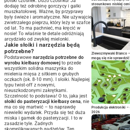
polski czosnek. Dużo czosnku! Ja
stosunkowo niskiej cen
dodaję też odrobinę gorczycy i gałki
muszkatołowej. Ważne, by przyprawy
były świeże i aromatyczne. Nie używajcie
zwietrzałego pieprzu, który leży w szafce
od lat. To ma pachnieć, ma kręcić w
nosie! To właśnie te detale odróżniają
arcydzieło od zwykłej mielonki.
Jakie słoiki i narzędzia będą
potrzebne?
Zlewozmywaki Blanco – 
Podstawowe
narzędzia potrzebne do
mogą się nie sprawdzić
wyrobu kiełbasy domowej
to przede
wszystkim solidna maszynka do
mielenia mięsa z sitkiem o grubych
oczkach (ok. 8-10 mm). I słoiki. Najlepiej
typu twist-off z nowymi,
nieuszkodzonymi zakrętkami.
Szczelność to podstawa! O to, jaka jest
słoiki do pasteryzacji kiełbasy cena
, nie
ma co się martwić – to naprawdę
Produkcja elektroniki – 
niewielki wydatek. Przyda się też duża
2026
miska i garnek do pasteryzacji. I to w
zasadzie tyle. Żadnych
skomplikowanych gadżetów. Ten