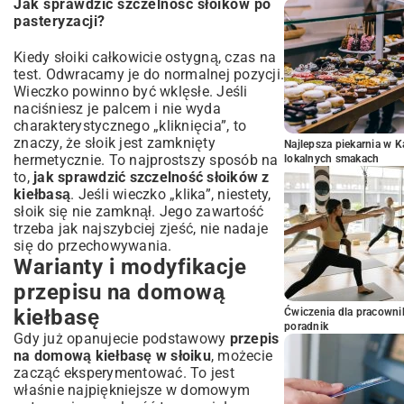
Jak sprawdzić szczelność słoików po
pasteryzacji?
Kiedy słoiki całkowicie ostygną, czas na
test. Odwracamy je do normalnej pozycji.
Wieczko powinno być wklęsłe. Jeśli
naciśniesz je palcem i nie wyda
charakterystycznego „kliknięcia”, to
znaczy, że słoik jest zamknięty
Najlepsza piekarnia w 
hermetycznie. To najprostszy sposób na
lokalnych smakach
to,
jak sprawdzić szczelność słoików z
kiełbasą
. Jeśli wieczko „klika”, niestety,
słoik się nie zamknął. Jego zawartość
trzeba jak najszybciej zjeść, nie nadaje
się do przechowywania.
Warianty i modyfikacje
przepisu na domową
kiełbasę
Ćwiczenia dla pracown
poradnik
Gdy już opanujecie podstawowy
przepis
na domową kiełbasę w słoiku
, możecie
zacząć eksperymentować. To jest
właśnie najpiękniejsze w domowym