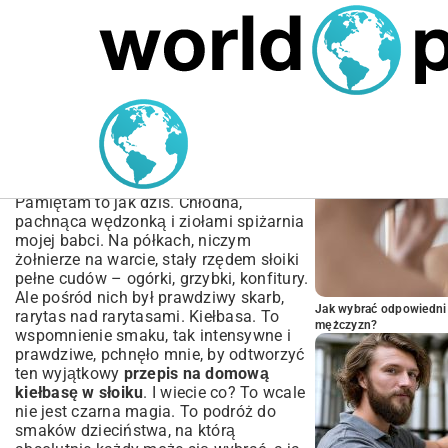
MARIUSZ ŁAMAGA
05.10.2025
BIZNES
POPULARNE A
Przepis na domową
kiełbasę w słoiku –
Prawdziwy Smak Tradycji
Pamiętam to jak dziś. Chłodna,
pachnąca wędzonką i ziołami spiżarnia
mojej babci. Na półkach, niczym
żołnierze na warcie, stały rzędem słoiki
pełne cudów – ogórki, grzybki, konfitury.
Ale pośród nich był prawdziwy skarb,
Jak wybrać odpowiedni 
rarytas nad rarytasami. Kiełbasa. To
mężczyzn?
wspomnienie smaku, tak intensywne i
prawdziwe, pchnęło mnie, by odtworzyć
ten wyjątkowy
przepis na domową
kiełbasę w słoiku
. I wiecie co? To wcale
nie jest czarna magia. To podróż do
smaków dzieciństwa, na którą