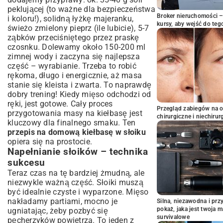
peklującej (to ważne dla bezpieczeństwa
Broker nieruchomości – 
i koloru!), solidną łyżkę majeranku,
kursy, aby wejść do teg
świeżo zmielony pieprz (ile lubicie), 5-7
ząbków przeciśniętego przez praskę
czosnku. Dolewamy około 150-200 ml
zimnej wody i zaczyna się najlepsza
część – wyrabianie. Trzeba to robić
rękoma, długo i energicznie, aż masa
stanie się kleista i zwarta. To naprawdę
dobry trening! Kiedy mięso odchodzi od
ręki, jest gotowe. Cały proces
Przegląd zabiegów na 
przygotowania masy na kiełbasę jest
chirurgiczne i niechirur
kluczowy dla finalnego smaku. Ten
przepis na domową kiełbasę w słoiku
opiera się na prostocie.
Napełnianie słoików – technika
sukcesu
Teraz czas na tę bardziej żmudną, ale
niezwykle ważną część. Słoiki muszą
być idealnie czyste i wyparzone. Mięso
nakładamy partiami, mocno je
Silna, niezawodna i pr
pokaż, jaka jest twoja 
ugniatając, żeby pozbyć się
survivalowe
pęcherzyków powietrza. To jeden z