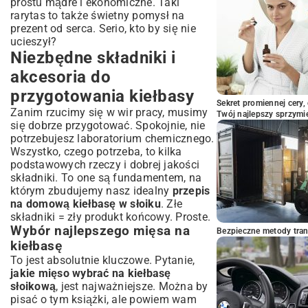
prostu mądre i ekonomiczne. Taki
rarytas to także świetny pomysł na
prezent od serca. Serio, kto by się nie
ucieszył?
Niezbędne składniki i
akcesoria do
przygotowania kiełbasy
Sekret promiennej cery,
Zanim rzucimy się w wir pracy, musimy
Twój najlepszy sprzymi
się dobrze przygotować. Spokojnie, nie
potrzebujesz laboratorium chemicznego.
Wszystko, czego potrzeba, to kilka
podstawowych rzeczy i dobrej jakości
składniki. To one są fundamentem, na
którym zbudujemy nasz idealny
przepis
na domową kiełbasę w słoiku
. Złe
składniki = zły produkt końcowy. Proste.
Wybór najlepszego mięsa na
Bezpieczne metody trans
kiełbasę
To jest absolutnie kluczowe. Pytanie,
jakie mięso wybrać na kiełbasę
słoikową
, jest najważniejsze. Można by
pisać o tym książki, ale powiem wam