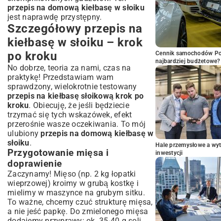
przepis na domową kiełbasę w słoiku
jest naprawdę przystępny.
Szczegółowy przepis na
kiełbasę w słoiku – krok
po kroku
Cennik samochodów Por
najbardziej budżetowe?
No dobrze, teoria za nami, czas na
praktykę! Przedstawiam wam
sprawdzony, wielokrotnie testowany
przepis na kiełbasę słoikową krok po
kroku
. Obiecuję, że jeśli będziecie
trzymać się tych wskazówek, efekt
przerośnie wasze oczekiwania. To mój
ulubiony
przepis na domową kiełbasę w
słoiku
.
Hale przemysłowe a wyt
Przygotowanie mięsa i
inwestycji
doprawienie
Zaczynamy! Mięso (np. 2 kg łopatki
wieprzowej) kroimy w grubą kostkę i
mielimy w maszynce na grubym sitku.
To ważne, chcemy czuć strukturę mięsa,
a nie jeść papkę. Do zmielonego mięsa
dodajemy przyprawy: ok. 35-40 g soli