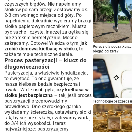
częstszych błędów. Nie napełniamy
słoików po sam brzeg! Zostawiamy ok.
2-3 cm wolnego miejsca od góry. Po
napełnieniu, dokładnie wycieramy brzegi
słoika papierowym ręcznikiem. Muszą
być suche i czyste, inaczej zakrętka się
nie zamknie hermetycznie. Mocno
zakręcamy. Gotowe! Wiedza o tym,
jak
Porady dla początkując
zrobić domową kiełbasę w słoiku
, to
biegać od zera?
także te małe techniczne detale.
Proces pasteryzacji – klucz do
długowieczności
Pasteryzacja, a właściwie tyndalizacja,
to świętość. To ona gwarantuje, że
nasza kiełbasa będzie bezpieczna i
trwała. Wiele osób pyta,
czy kiełbasa w
słoiku jest bezpieczna
– tak, jeśli proces
pasteryzacji przeprowadzimy
Technologie oszczędzan
prawidłowo. Dno szerokiego garnka
wykładamy ściereczką, ustawiamy słoiki
tak, by się nie stykały, i zalewamy wodą
do 3/4 ich wysokości. I teraz
najważniejsze: pasteryzujemy