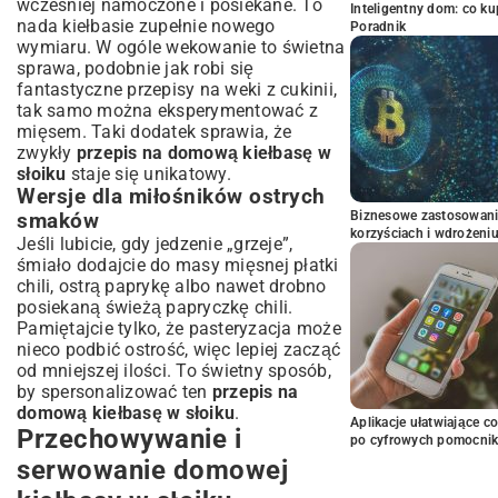
wcześniej namoczone i posiekane. To
Inteligentny dom: co k
nada kiełbasie zupełnie nowego
Poradnik
wymiaru. W ogóle wekowanie to świetna
sprawa, podobnie jak robi się
fantastyczne
przepisy na weki z cukinii
,
tak samo można eksperymentować z
mięsem. Taki dodatek sprawia, że
zwykły
przepis na domową kiełbasę w
słoiku
staje się unikatowy.
Wersje dla miłośników ostrych
Biznesowe zastosowani
smaków
korzyściach i wdrożeni
Jeśli lubicie, gdy jedzenie „grzeje”,
śmiało dodajcie do masy mięsnej płatki
chili, ostrą paprykę albo nawet drobno
posiekaną świeżą papryczkę chili.
Pamiętajcie tylko, że pasteryzacja może
nieco podbić ostrość, więc lepiej zacząć
od mniejszej ilości. To świetny sposób,
by spersonalizować ten
przepis na
domową kiełbasę w słoiku
.
Aplikacje ułatwiające c
Przechowywanie i
po cyfrowych pomocni
serwowanie domowej