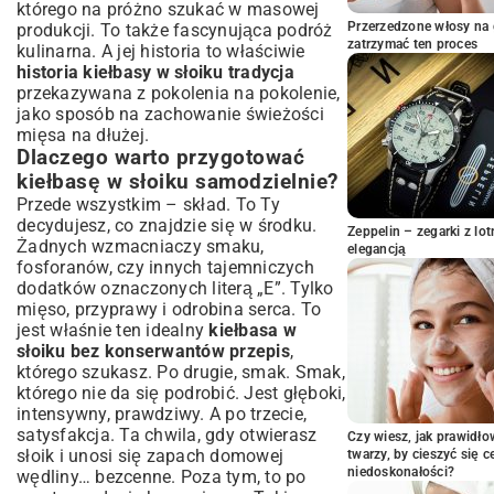
którego na próżno szukać w masowej
Warianty i modyfikacje przepisu na
Przerzedzone włosy na 
produkcji. To także fascynująca podróż
domową kiełbasę
zatrzymać ten proces
kulinarna. A jej historia to właściwie
historia kiełbasy w słoiku tradycja
Kiełbasa biała w słoiku – klasyczny smak
przekazywana z pokolenia na pokolenie,
Kiełbasa z dodatkiem warzyw lub grzybów
jako sposób na zachowanie świeżości
Wersje dla miłośników ostrych smaków
mięsa na dłużej.
Przechowywanie i serwowanie domowej
Dlaczego warto przygotować
kiełbasy w słoiku
kiełbasę w słoiku samodzielnie?
Jak długo można przechowywać kiełbasę
Przede wszystkim – skład. To Ty
w słoiku?
decydujesz, co znajdzie się w środku.
Zeppelin – zegarki z l
Pomysły na wykorzystanie kiełbasy ze
Żadnych wzmacniaczy smaku,
elegancją
słoika w kuchni
fosforanów, czy innych tajemniczych
Czy kiełbasa w słoiku nadaje się na
dodatków oznaczonych literą „E”. Tylko
prezent?
mięso, przyprawy i odrobina serca. To
jest właśnie ten idealny
kiełbasa w
Najczęściej popełniane błędy i jak ich
słoiku bez konserwantów przepis
,
unikać
którego szukasz. Po drugie, smak. Smak,
Nieodpowiednia pasteryzacja – zagrożenia
którego nie da się podrobić. Jest głęboki,
Błędy w proporcjach składników
intensywny, prawdziwy. A po trzecie,
Podsumowanie – smaczna i bezpieczna
satysfakcja. Ta chwila, gdy otwierasz
Czy wiesz, jak prawidł
domowa kiełbasa na wyciągnięcie ręki
słoik i unosi się zapach domowej
twarzy, by cieszyć się 
niedoskonałości?
wędliny… bezcenne. Poza tym, to po