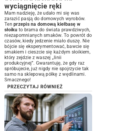
wyciągnięcie ręki
Mam nadzieję, że udało mi się was
zarazić pasją do domowych wyrobów.
Ten
przepis na domową kiełbasę w
słoiku
to brama do świata prawdziwych,
niezapomnianych smaków. To powrót do
czasów, kiedy jedzenie miało duszę. Nie
bójcie się eksperymentować, bawcie się
smakiem i cieszcie się każdym słoikiem,
który zejdzie z waszej „linii
produkcyjnej”. Gwarantuję, że gdy raz
spróbujecie, już nigdy nie spojrzycie tak
samo na sklepową półkę z wędlinami.
Smacznego!
PRZECZYTAJ RÓWNIEŻ