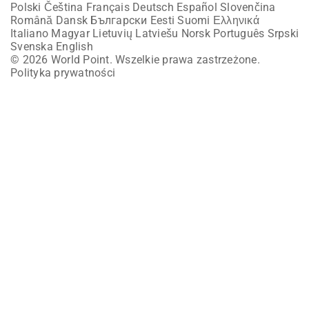
Polski
Čeština
Français
Deutsch
Español
Slovenčina
Română
Dansk
Български
Eesti
Suomi
Ελληνικά
Italiano
Magyar
Lietuvių
Latviešu
Norsk
Português
Srpski
Svenska
English
© 2026 World Point. Wszelkie prawa zastrzeżone.
Polityka prywatności