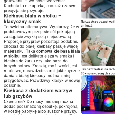
gotowaniu – wolność tworzenia!
Kuchnia to nie apteka, chociaż czasem
precyzja się przydaje.
Kiełbasa biała w słoiku –
klasyczny smak
Najczęstsze oszustwa f
uniknąć
To świetna alternatywa. Wystarczy, że w
podstawowym przepisie sól peklującą
zastąpicie zwykłą solą niejodowaną.
Proporcje przypraw pozostają podobne,
chociaż do białej kiełbasy pasuje więcej
majeranku. Taka
domowa kiełbasa biała
w słoiku
jest delikatniejsza w smaku i
idealna do żurku czy jako baza do
innych potraw. Zresztą, możliwości jest
Jak oszczędzać na rac
mnóstwo, sprawdźcie sami, jakie pyszne
30+ sprawdzonych sp
dania z białej kiełbasy
można z niej
przygotować. Prawdziwy klasyk w nowej
odsłonie.
Kiełbasa z dodatkiem warzyw
lub grzybów
Czemu nie? Do masy mięsnej można
dodać podsmażoną cebulkę, pokrojoną
w kostkę paprykę albo suszone grzyby,