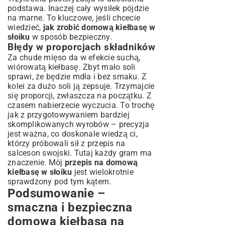
podstawa. Inaczej cały wysiłek pójdzie
na marne. To kluczowe, jeśli chcecie
wiedzieć,
jak zrobić domową kiełbasę w
słoiku
w sposób bezpieczny.
Błędy w proporcjach składników
Za chude mięso da w efekcie suchą,
wiórowatą kiełbasę. Zbyt mało soli
sprawi, że będzie mdła i bez smaku. Z
kolei za dużo soli ją zepsuje. Trzymajcie
się proporcji, zwłaszcza na początku. Z
czasem nabierzecie wyczucia. To trochę
jak z przygotowywaniem bardziej
skomplikowanych wyrobów – precyzja
jest ważna, co doskonale wiedzą ci,
którzy próbowali sił z
przepis na
salceson swojski
. Tutaj każdy gram ma
znaczenie. Mój
przepis na domową
kiełbasę w słoiku
jest wielokrotnie
sprawdzony pod tym kątem.
Podsumowanie –
smaczna i bezpieczna
domowa kiełbasa na