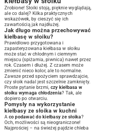
kiełbasy w słoiku
Zrobione! Słoiki stoją, pięknie wyglądają,
ale co dalej? Kilka praktycznych
wskazówek, by cieszyć się ich
zawartością jak najdłużej.
Jak długo można przechowywać
kiełbasę w słoiku?
Prawidłowo przygotowana i
zapasteryzowana kiełbasa w słoiku
może stać w chłodnym i ciemnym
miejscu (spiżarnia, piwnica) nawet przez
rok. Czasem i dłużej. Z czasem może
zmienić nieco kolor, ale to normalne.
Zawsze przed spożyciem sprawdzajcie,
czy słoik nadal jest szczelnie zamknięty.
Proste pytanie brzmi,
czy kiełbasa w
słoiku wymaga chłodzenia
? Tak, ale
dopiero po otwarciu.
Pomysły na wykorzystanie
kiełbasy ze słoika w kuchni
A
co podawać do kiełbasy ze słoika
?
Och, możliwości są nieograniczone!
Najprościej – na świeżej pajdzie chleba