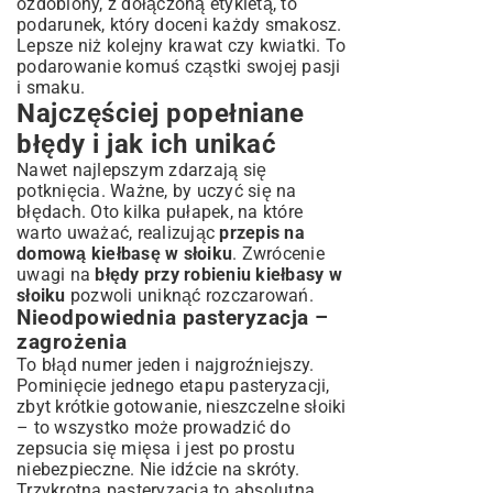
ozdobiony, z dołączoną etykietą, to
podarunek, który doceni każdy smakosz.
Lepsze niż kolejny krawat czy kwiatki. To
podarowanie komuś cząstki swojej pasji
i smaku.
Najczęściej popełniane
błędy i jak ich unikać
Nawet najlepszym zdarzają się
potknięcia. Ważne, by uczyć się na
błędach. Oto kilka pułapek, na które
warto uważać, realizując
przepis na
domową kiełbasę w słoiku
. Zwrócenie
uwagi na
błędy przy robieniu kiełbasy w
słoiku
pozwoli uniknąć rozczarowań.
Nieodpowiednia pasteryzacja –
zagrożenia
To błąd numer jeden i najgroźniejszy.
Pominięcie jednego etapu pasteryzacji,
zbyt krótkie gotowanie, nieszczelne słoiki
– to wszystko może prowadzić do
zepsucia się mięsa i jest po prostu
niebezpieczne. Nie idźcie na skróty.
Trzykrotna pasteryzacja to absolutna