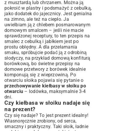
z musztardą lub chrzanem. Można ją
pokroić w plastry i podsmażyć z cebulką,
jako dodatek do jajecznicy. Jest genialna
na zimno, ale też na ciepło. Ja
uwielbiam ją z chlebem posmarowanym
domowym smalcem – jeśli nie macie
sprawdzonej receptury, to ten
przepis na
smalec z cebulką i jabłkiem
jest po
prostu obłędny. A dla przełamania
smaku, spróbujcie podać ją z odrobiną
słodyczy, na przykład domową konfiturą
borówkową, bo świetne
przepisy na
domowe przetwory z borówek
idealnie
komponują się z wieprzowiną. Po
otwarciu słoika pojawia się pytanie o
przechowywanie kiełbasy w słoiku po
otwarciu
– lodówka, maksymalnie 3-4
dni.
Czy kiełbasa w słoiku nadaje się
na prezent?
Czy się nadaje? To jest prezent idealny!
Własnoręcznie zrobiony, od serca,
smaczny i praktyczny. Taki słoik, ładnie