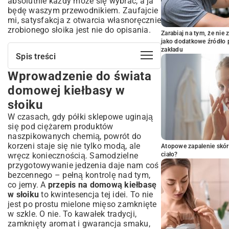
absolutnie każdy może się wybrać, a ja
będę waszym przewodnikiem. Zaufajcie
mi, satysfakcja z otwarcia własnoręcznie
zrobionego słoika jest nie do opisania.
Zarabiaj na tym, że ni
jako dodatkowe źródło 
zakładu
Spis treści
Wprowadzenie do świata
Wprowadzenie do świata domowej
kiełbasy w słoiku
domowej kiełbasy w
Dlaczego warto przygotować kiełbasę w
słoiku
słoiku samodzielnie?
W czasach, gdy półki sklepowe uginają
Niezbędne składniki i akcesoria do
się pod ciężarem produktów
przygotowania kiełbasy
naszpikowanych chemią, powrót do
Wybór najlepszego mięsa na kiełbasę
korzeni staje się nie tylko modą, ale
Atopowe zapalenie skór
Idealne przyprawy – serce smaku
wręcz koniecznością. Samodzielne
ciało?
Jakie słoiki i narzędzia będą potrzebne?
przygotowywanie jedzenia daje nam coś
Szczegółowy przepis na kiełbasę w
bezcennego – pełną kontrolę nad tym,
słoiku – krok po kroku
co jemy. A
przepis na domową kiełbasę
w słoiku
to kwintesencja tej idei. To nie
Przygotowanie mięsa i doprawienie
jest po prostu mielone mięso zamknięte
Napełnianie słoików – technika sukcesu
w szkle. O nie. To kawałek tradycji,
Proces pasteryzacji – klucz do
zamknięty aromat i gwarancja smaku,
długowieczności