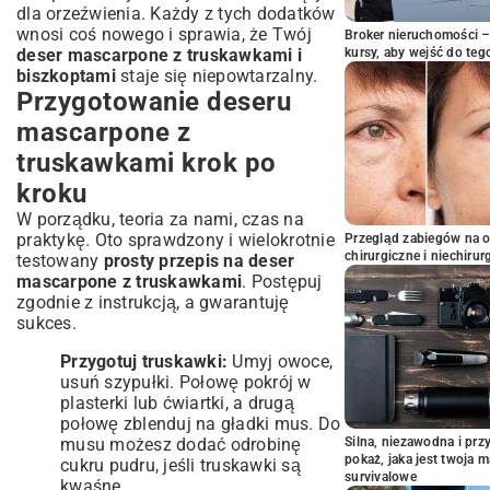
dla orzeźwienia. Każdy z tych dodatków
wnosi coś nowego i sprawia, że Twój
Broker nieruchomości – 
deser mascarpone z truskawkami i
kursy, aby wejść do teg
biszkoptami
staje się niepowtarzalny.
Przygotowanie deseru
mascarpone z
truskawkami krok po
kroku
W porządku, teoria za nami, czas na
praktykę. Oto sprawdzony i wielokrotnie
Przegląd zabiegów na 
chirurgiczne i niechirur
testowany
prosty przepis na deser
mascarpone z truskawkami
. Postępuj
zgodnie z instrukcją, a gwarantuję
sukces.
Przygotuj truskawki:
Umyj owoce,
usuń szypułki. Połowę pokrój w
plasterki lub ćwiartki, a drugą
połowę zblenduj na gładki mus. Do
musu możesz dodać odrobinę
Silna, niezawodna i pr
pokaż, jaka jest twoja 
cukru pudru, jeśli truskawki są
survivalowe
kwaśne.