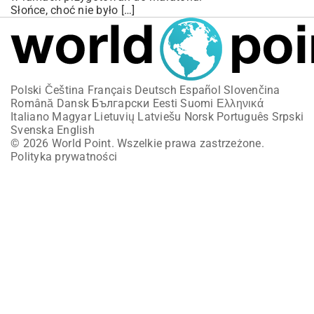
Słońce, choć nie było […]
Polski
Čeština
Français
Deutsch
Español
Slovenčina
Română
Dansk
Български
Eesti
Suomi
Ελληνικά
Italiano
Magyar
Lietuvių
Latviešu
Norsk
Português
Srpski
Svenska
English
© 2026 World Point. Wszelkie prawa zastrzeżone.
Polityka prywatności