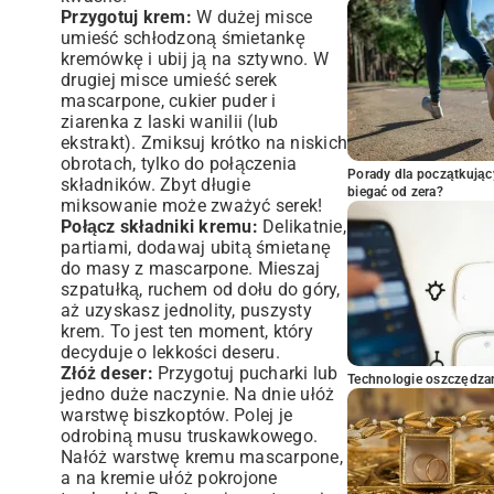
Przygotuj krem:
W dużej misce
umieść schłodzoną śmietankę
kremówkę i ubij ją na sztywno. W
drugiej misce umieść serek
mascarpone, cukier puder i
ziarenka z laski wanilii (lub
ekstrakt). Zmiksuj krótko na niskich
obrotach, tylko do połączenia
Porady dla początkując
składników. Zbyt długie
biegać od zera?
miksowanie może zważyć serek!
Połącz składniki kremu:
Delikatnie,
partiami, dodawaj ubitą śmietanę
do masy z mascarpone. Mieszaj
szpatułką, ruchem od dołu do góry,
aż uzyskasz jednolity, puszysty
krem. To jest ten moment, który
decyduje o lekkości deseru.
Złóż deser:
Przygotuj pucharki lub
Technologie oszczędzan
jedno duże naczynie. Na dnie ułóż
warstwę biszkoptów. Polej je
odrobiną musu truskawkowego.
Nałóż warstwę kremu mascarpone,
a na kremie ułóż pokrojone