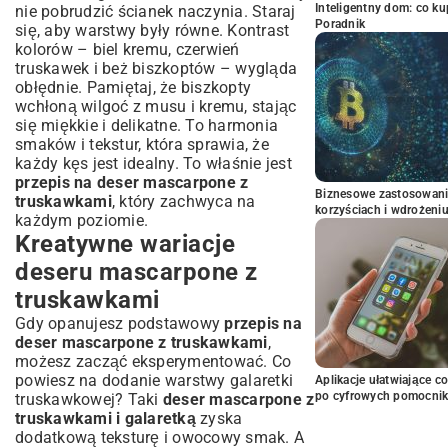
Inteligentny dom: co k
nie pobrudzić ścianek naczynia. Staraj
Poradnik
się, aby warstwy były równe. Kontrast
kolorów – biel kremu, czerwień
truskawek i beż biszkoptów – wygląda
obłędnie. Pamiętaj, że biszkopty
wchłoną wilgoć z musu i kremu, stając
się miękkie i delikatne. To harmonia
smaków i tekstur, która sprawia, że
każdy kęs jest idealny. To właśnie jest
przepis na deser mascarpone z
Biznesowe zastosowani
truskawkami
, który zachwyca na
korzyściach i wdrożeni
każdym poziomie.
Kreatywne wariacje
deseru mascarpone z
truskawkami
Gdy opanujesz podstawowy
przepis na
deser mascarpone z truskawkami
,
możesz zacząć eksperymentować. Co
powiesz na dodanie warstwy galaretki
Aplikacje ułatwiające c
po cyfrowych pomocni
truskawkowej? Taki
deser mascarpone z
truskawkami i galaretką
zyska
dodatkową teksturę i owocowy smak. A