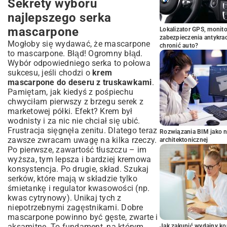
Sekrety wyboru
najlepszego serka
mascarpone
Lokalizator GPS, monito
zabezpieczenia antykra
Mogłoby się wydawać, że mascarpone
chronić auto?
to mascarpone. Błąd! Ogromny błąd.
Wybór odpowiedniego serka to połowa
sukcesu, jeśli chodzi o
krem
mascarpone do deseru z truskawkami
.
Pamiętam, jak kiedyś z pośpiechu
chwyciłam pierwszy z brzegu serek z
marketowej półki. Efekt? Krem był
wodnisty i za nic nie chciał się ubić.
Frustracja sięgnęła zenitu. Dlatego teraz
Rozwiązania BIM jako n
zawsze zwracam uwagę na kilka rzeczy.
architektonicznej
Po pierwsze, zawartość tłuszczu – im
wyższa, tym lepsza i bardziej kremowa
konsystencja. Po drugie, skład. Szukaj
serków, które mają w składzie tylko
śmietankę i regulator kwasowości (np.
kwas cytrynowy). Unikaj tych z
niepotrzebnymi zagęstnikami. Dobre
mascarpone powinno być gęste, zwarte i
aksamitne. To fundament, na którym
Jak zakupić wydajny ko