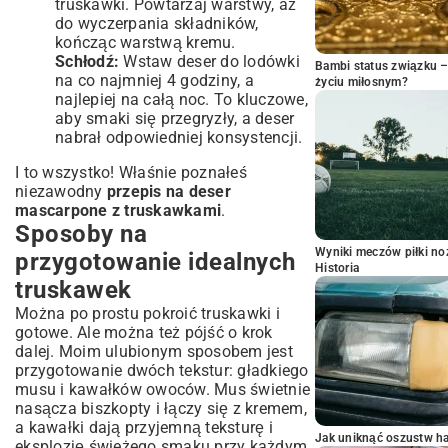
truskawki. Powtarzaj warstwy, aż
do wyczerpania składników,
kończąc warstwą kremu.
Schłodź:
Wstaw deser do lodówki
Bambi status związku 
na co najmniej 4 godziny, a
życiu miłosnym?
najlepiej na całą noc. To kluczowe,
aby smaki się przegryzły, a deser
nabrał odpowiedniej konsystencji.
I to wszystko! Właśnie poznałeś
niezawodny
przepis na deser
mascarpone z truskawkami
.
Sposoby na
Wyniki meczów piłki noż
przygotowanie idealnych
Historia
truskawek
Można po prostu pokroić truskawki i
gotowe. Ale można też pójść o krok
dalej. Moim ulubionym sposobem jest
przygotowanie dwóch tekstur: gładkiego
musu i kawałków owoców. Mus świetnie
nasącza biszkopty i łączy się z kremem,
a kawałki dają przyjemną teksturę i
Jak uniknąć oszustw h
eksplozję świeżego smaku przy każdym