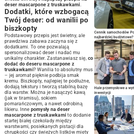
deser mascarpone z truskawkami
.
Dodatki, które wzbogacą
Twój deser: od wanilii po
biszkopty
Cennik samochodów Por
Podstawowy przepis jest świetny, ale
najbardziej budżetowe?
prawdziwa zabawa zaczyna się z
dodatkami. To one pozwalają
spersonalizować deser i nadać mu
unikalny charakter. Zastanawiasz się,
co
dodać do deseru mascarpone z
truskawkami
? Wanilia to absolutny mus
– jej aromat pięknie podbija smak
kremu. Biszkopty, najlepiej te podłużne,
dodają tekstury i tworzą stabilną bazę
Hale przemysłowe a wyt
dla warstw. Można je nasączyć kawą
inwestycji
(jak w tiramisu), sokiem
pomarańczowym, a nawet odrobiną
likieru. Inne
pomysły na deser
mascarpone z truskawkami
to dodanie
startej białej czekolady między
warstwami, posiekanych pistacji dla
chrupkości czy świeżych listków mięty