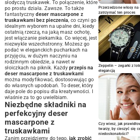
Przygotowanie deseru mascarpone z
słodyczą truskawek. To połączenie, które
truskawkami krok po kroku
po prostu działa. Zawsze. To także
Przerzedzone włosy na 
zatrzymać ten proces
fantastyczny
Sposoby na przygotowanie idealnych
deser mascarpone z
truskawkami bez pieczenia
truskawek
, co czyni go
idealnym wyborem na upalne dni, kiedy
Jak stworzyć puszysty krem
ostatnią rzeczą, na jaką masz ochotę,
mascarpone – porady szefa kuchni
jest włączanie piekarnika. Co więcej, jest
Warstwowanie deseru: estetyka i
niezwykle wszechstronny. Możesz go
harmonia smaków
podać w eleganckich pucharkach na
Kreatywne wariacje deseru mascarpone
przyjęciu, w dużym naczyniu na
z truskawkami
rodzinnym obiedzie, a nawet w
Zeppelin – zegarki z l
słoiczkach na piknik. Każdy
przepis na
Deser mascarpone bez pieczenia –
elegancją
deser mascarpone z truskawkami
łatwe alternatywy
można modyfikować, dostosowując go
Deser dla dorosłych: dodaj odrobinę
do własnych upodobań. To deser, który
wyrafinowania
daje pole do popisu dla kreatywności. I
Opcje wegańskie i bezglutenowe – deser
właśnie za to go uwielbiam.
dla każdego
Niezbędne składniki na
Najczęściej zadawane pytania i
perfekcyjny deser
praktyczne wskazówki
mascarpone z
Jak przechowywać deser, aby smakował
Czy wiesz, jak prawidł
truskawkami
twarzy, by cieszyć się 
świeżo?
niedoskonałości?
Pomysły na dekorację – od prostoty do
Zanim przejdziemy do tego,
jak zrobić