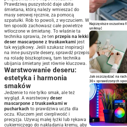
Prawdziwą puszystość daje ubita
śmietana, którą należy wmieszać do
masy serowej ręcznie, za pomocą
szpatułki. Rób to powoli, z wyczuciem. W
Najczęstsze oszustwa f
ten sposób zachowasz całe powietrze
uniknąć
wtłoczone w śmietanę. To właśnie ta
technika sprawia, że ten
przepis na lekki
deser mascarpone z truskawkami
jest
tak wyjątkowy. Jeśli szukasz inspiracji
na inne puszyste desery, sprawdź
przepis
na roladę biszkoptową
, tam technika
ubijania śmietany jest równie kluczowa.
Warstwowanie deseru:
estetyka i harmonia
Jak oszczędzać na rac
30+ sprawdzonych sp
smaków
Jedzenie to nie tylko smak, ale też
wygląd. A warstwowy
deser
mascarpone z truskawkami w
pucharkach
to prawdziwa uczta dla
oczu. Kluczem jest cierpliwość i
precyzja. Używaj małej łyżki lub rękawa
cukierniczego do nakładania kremu, aby