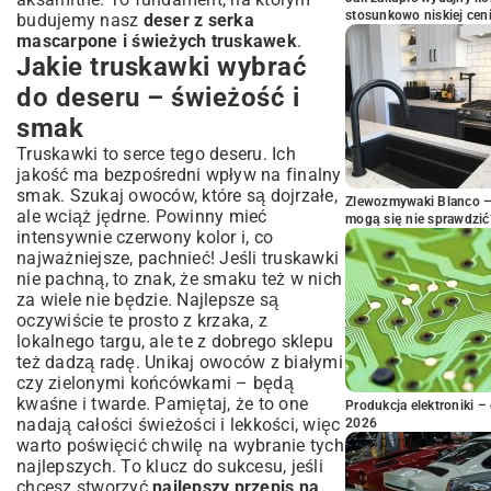
stosunkowo niskiej cen
budujemy nasz
deser z serka
mascarpone i świeżych truskawek
.
Jakie truskawki wybrać
do deseru – świeżość i
smak
Truskawki to serce tego deseru. Ich
jakość ma bezpośredni wpływ na finalny
smak. Szukaj owoców, które są dojrzałe,
Zlewozmywaki Blanco – 
ale wciąż jędrne. Powinny mieć
mogą się nie sprawdzić
intensywnie czerwony kolor i, co
najważniejsze, pachnieć! Jeśli truskawki
nie pachną, to znak, że smaku też w nich
za wiele nie będzie. Najlepsze są
oczywiście te prosto z krzaka, z
lokalnego targu, ale te z dobrego sklepu
też dadzą radę. Unikaj owoców z białymi
czy zielonymi końcówkami – będą
kwaśne i twarde. Pamiętaj, że to one
Produkcja elektroniki – 
nadają całości świeżości i lekkości, więc
2026
warto poświęcić chwilę na wybranie tych
najlepszych. To klucz do sukcesu, jeśli
chcesz stworzyć
najlepszy przepis na