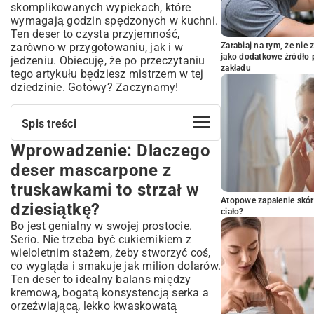
skomplikowanych wypiekach, które
wymagają godzin spędzonych w kuchni.
Ten deser to czysta przyjemność,
zarówno w przygotowaniu, jak i w
Zarabiaj na tym, że ni
jako dodatkowe źródło 
jedzeniu. Obiecuję, że po przeczytaniu
zakładu
tego artykułu będziesz mistrzem w tej
dziedzinie. Gotowy? Zaczynamy!
Spis treści
Wprowadzenie: Dlaczego
Wprowadzenie: Dlaczego deser
mascarpone z truskawkami to strzał w
deser mascarpone z
dziesiątkę?
truskawkami to strzał w
Niezbędne składniki na perfekcyjny
Atopowe zapalenie skór
deser mascarpone z truskawkami
dziesiątkę?
ciało?
Sekrety wyboru najlepszego serka
Bo jest genialny w swojej prostocie.
mascarpone
Serio. Nie trzeba być cukiernikiem z
wieloletnim stażem, żeby stworzyć coś,
Jakie truskawki wybrać do deseru –
co wygląda i smakuje jak milion dolarów.
świeżość i smak
Ten deser to idealny balans między
Dodatki, które wzbogacą Twój deser: od
kremową, bogatą konsystencją serka a
wanilii po biszkopty
orzeźwiającą, lekko kwaskowatą