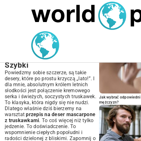
MARIUSZ ŁAMAGA
03.10.2025
SPORT
POPULARNE A
Przepis na Deser
Mascarpone z
Truskawkami – Prosty i
Szybki
Powiedzmy sobie szczerze, są takie
desery, które po prostu krzyczą „lato!”. I
dla mnie, absolutnym królem letnich
słodkości jest połączenie kremowego
serka i świeżych, soczystych truskawek.
Jak wybrać odpowiedni 
To klasyka, która nigdy się nie nudzi.
mężczyzn?
Dlatego właśnie dziś bierzemy na
warsztat
przepis na deser mascarpone
z truskawkami
. To coś więcej niż tylko
jedzenie. To doświadczenie. To
wspomnienie ciepłych popołudni i
radości dzielonej z bliskimi. Zapomnij o