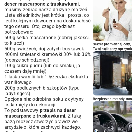
elegancji
deser mascarpone z truskawkami
,
musimy zebrać naszą drużynę marzeń.
Podsumowanie: Delektuj się smakiem
Lista składników jest krótka i prosta, co
lata przez cały rok
jest kolejnym dowodem na doskonałość
tego deseru. Oto, czego będziesz
potrzebować:
500g serka mascarpone (dobrej jakości,
to klucz!)
Sekret promiennej cery,
500g świeżych, dojrzałych truskawek
Twój najlepszy sprzymi
400ml śmietanki kremówki 30% lub 36%
(dobrze schłodzonej)
100g cukru pudru (lub do smaku, ja
czasem daję mniej)
1 laska wanilii lub 1 łyżeczka ekstraktu
waniliowego
200g podłużnych biszkoptów (typu
ladyfingers)
Opcjonalnie: odrobina soku z cytryny,
Bezpieczne metody trans
listki mięty do dekoracji
To podstawowy
przepis na deser
mascarpone z truskawkami
. Z taką
bazą możesz stworzyć prawdziwe
arcydzieło, które zachwyci każdego.