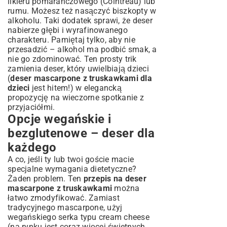
likieru pomarańczowego (Cointreau) lub
rumu. Możesz też nasączyć biszkopty w
alkoholu. Taki dodatek sprawi, że deser
nabierze głębi i wyrafinowanego
charakteru. Pamiętaj tylko, aby nie
przesadzić – alkohol ma podbić smak, a
nie go zdominować. Ten prosty trik
zamienia deser, który uwielbiają dzieci
(
deser mascarpone z truskawkami dla
dzieci
jest hitem!) w elegancką
propozycję na wieczorne spotkanie z
przyjaciółmi.
Opcje wegańskie i
bezglutenowe – deser dla
każdego
A co, jeśli ty lub twoi goście macie
specjalne wymagania dietetyczne?
Żaden problem. Ten
przepis na deser
mascarpone z truskawkami
można
łatwo zmodyfikować. Zamiast
tradycyjnego mascarpone, użyj
wegańskiego serka typu cream cheese
(na rynku jest coraz więcej świetnych