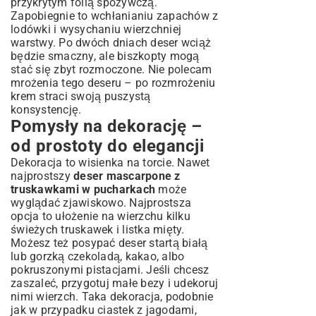
przykrytym folią spożywczą.
Zapobiegnie to wchłanianiu zapachów z
lodówki i wysychaniu wierzchniej
warstwy. Po dwóch dniach deser wciąż
będzie smaczny, ale biszkopty mogą
stać się zbyt rozmoczone. Nie polecam
mrożenia tego deseru – po rozmrożeniu
krem straci swoją puszystą
konsystencję.
Pomysły na dekorację –
od prostoty do elegancji
Dekoracja to wisienka na torcie. Nawet
najprostszy
deser mascarpone z
truskawkami w pucharkach
może
wyglądać zjawiskowo. Najprostsza
opcja to ułożenie na wierzchu kilku
świeżych truskawek i listka mięty.
Możesz też posypać deser startą białą
lub gorzką czekoladą, kakao, albo
pokruszonymi pistacjami. Jeśli chcesz
zaszaleć, przygotuj małe bezy i udekoruj
nimi wierzch. Taka dekoracja, podobnie
jak w przypadku
ciastek z jagodami
,