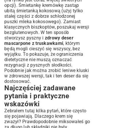
opcji). Śmietankę kremówkę zastąp
ubitą śmietanką kokosową (użyj tylko
stałej części z dobrze schłodzonej
puszki mleka kokosowego). Zamiast
klasycznych biszkoptów, poszukaj wersji
bezglutenowych. W ten sposób
stworzysz pyszny i
zdrowy deser
mascarpone z truskawkami
, którym
będą mogli cieszyć się wszyscy, bez
wyjątku. To pokazuje, że ograniczenia
dietetyczne nie muszą oznaczać
rezygnacji z pysznych słodkości.
Podobnie jak można zrobić
leniwe kluski
w zdrowszej wersji, tak i ten deser da się
dostosować.
Najczęściej zadawane
pytania i praktyczne
wskazówki
Zebrałem tutaj kilka pytań, które często
się pojawiają. Dlaczego krem się
zważył? Prawdopodobnie miksowałeś go
za długo lub składniki nie były