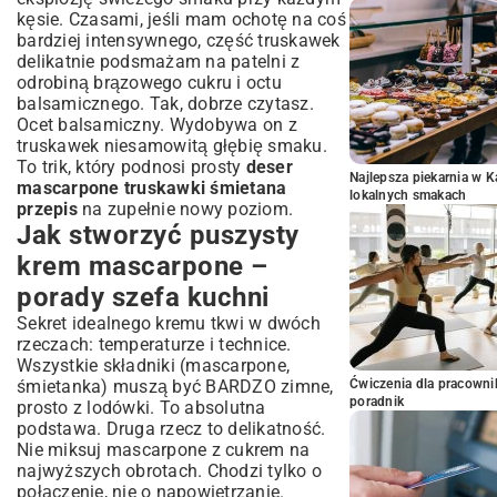
kęsie. Czasami, jeśli mam ochotę na coś
bardziej intensywnego, część truskawek
delikatnie podsmażam na patelni z
odrobiną brązowego cukru i octu
balsamicznego. Tak, dobrze czytasz.
Ocet balsamiczny. Wydobywa on z
truskawek niesamowitą głębię smaku.
To trik, który podnosi prosty
deser
Najlepsza piekarnia w 
mascarpone truskawki śmietana
lokalnych smakach
przepis
na zupełnie nowy poziom.
Jak stworzyć puszysty
krem mascarpone –
porady szefa kuchni
Sekret idealnego kremu tkwi w dwóch
rzeczach: temperaturze i technice.
Wszystkie składniki (mascarpone,
śmietanka) muszą być BARDZO zimne,
Ćwiczenia dla pracown
poradnik
prosto z lodówki. To absolutna
podstawa. Druga rzecz to delikatność.
Nie miksuj mascarpone z cukrem na
najwyższych obrotach. Chodzi tylko o
połączenie, nie o napowietrzanie.