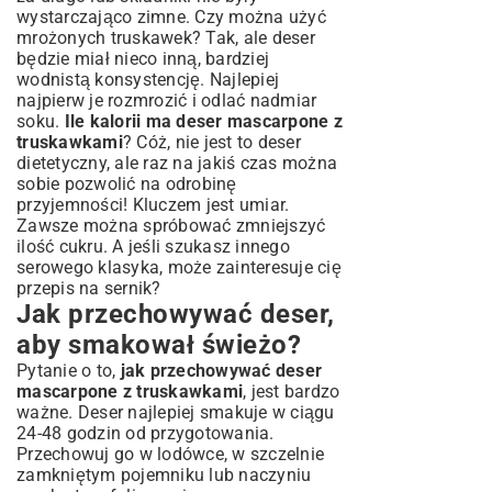
wystarczająco zimne. Czy można użyć
mrożonych truskawek? Tak, ale deser
będzie miał nieco inną, bardziej
wodnistą konsystencję. Najlepiej
najpierw je rozmrozić i odlać nadmiar
soku.
Ile kalorii ma deser mascarpone z
truskawkami
? Cóż, nie jest to deser
dietetyczny, ale raz na jakiś czas można
sobie pozwolić na odrobinę
przyjemności! Kluczem jest umiar.
Zawsze można spróbować zmniejszyć
ilość cukru. A jeśli szukasz innego
serowego klasyka, może zainteresuje cię
przepis na sernik
?
Jak przechowywać deser,
aby smakował świeżo?
Pytanie o to,
jak przechowywać deser
mascarpone z truskawkami
, jest bardzo
ważne. Deser najlepiej smakuje w ciągu
24-48 godzin od przygotowania.
Przechowuj go w lodówce, w szczelnie
zamkniętym pojemniku lub naczyniu